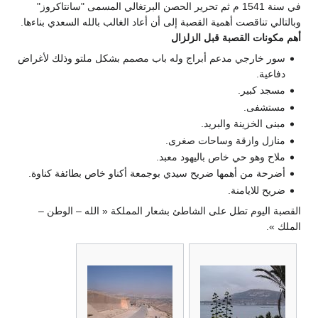
في سنة 1541 م ثم تحرير الحصن البرتغالي المسمى "سانتاكروز"
وبالتالي تناقصت أهمية القصبة إلى أن أعاد الغالب بالله السعدي بناءها.
أهم مكونات القصبة قبل الزلزال
سور خارجي مدعم أبراج وله باب مصمم بشكل ملتو وذلك لأغراض
دفاعية.
مسجد كبير.
مستشفى.
مبنى الخزينة والبريد.
منازل وازقة وساحات صغرى.
ملاح وهو حي خاص باليهود معبد.
أضرحة من أهمها ضريح سيدي بوجمعة أكناو خاص بطائفة كناوة.
ضريح للايامنة.
القصبة اليوم تطل على الشاطئ بشعار المملكة « الله – الوطن –
الملك ».