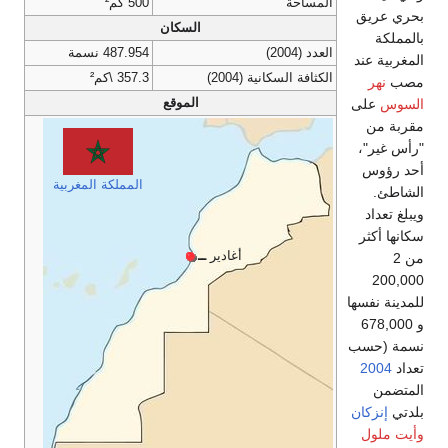
المساحة
500 كم²
بحري عريق
السكان
بالمملكة
العدد (2004)
487.954 نسمة
المغربية عند
الكثافة السكانية (2004)
357.3 \كم²
مصب
نهر
الموقع
السوس
على
مقربة من
"رأس غير"،
أحد رؤوس
المملكة المغربية
الشاطئ.
ويبلغ تعداد
سكانها أكثر
أغادير
ــ
من 2
200,000
للمدينة نفسها
و 678,000
نسمة (حسب
تعداد
2004
المتضمن
بلدتي
إنزكان
وأيت ملول