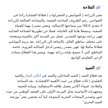
الفلاحة
تعتبر الزراعة ( الحوامض و الخضراوات ) قطاعا اقتصاديا رائدا في
الضواحي، رغم الظروف المناخية الصعبة، والمساحة الصالحة للزراعة
لا تتعدى 8,6% من مساحتها الإجمالية. وتعتبر مصدرا مهما للعملة
الصعبة، ومشغلا هاما لليد العاملة، فضلا عن تطويرها للصناعة الغذائية.
فهي زراعة موجهة للتصدير، تجعل من المدينة أكثر تنافسية ومنفتحة
على مختلف مناطق العالم. بالإضافة إلى الزراعة، تعد تربية المواشي
قطاعا مكملا لها، فهي مصدر رئيسي لدخل الساكنة القروية، خاصة
المناطق التي لا تسمح بقيام زراعة مهمة. ويتميز هذا القطاع بسيادة
الرعي التقليدي الواسع.
الصيد
يعد قطاع الصيد ( الصيد الساحلي والصيد في
أعالي البحار
والصيد
التقليدي ) ثالث قطاع من حيث الأهمية الاقتصادية، بعد السياحة
والفلاحة. فميناء أكادير بفضل طاقته الاستقبالية، وبنياته التحتية
وبتجهيزاته الأساسية يحتل المرتبة الأولى على الصعيد الوطني من حيث
عبور وتصدير المنتجات البحرية المتنوعة كما أنه يحتضن مقر" بورصة
الصيد البحري".