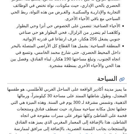
الحضري بالحي الإداري، حيث مكونات، نواة تختص في الوظائف
التجارية والإداريـة والسكنيـة. والغـرض من هذه النواة، ربط الحي
السياحي مع باقي الأحياء الأخرى.
الأحياء الصناعية: تتضمن على الخصوص حي أنزا وحي البطوار
وكلاهمـا لم يتضرر من الزلزال، فحي البطوار هو حي صناعي
جنوبي يشغل 256 هكتار، عرف ارتفاعا في قدرته الإيوائية.
المنطقة السياحية: يشمل هذا القطاع كل الأراضي المتصلة بالبحر
داخل المحيط الحضري، حتى شارع محمد الخامس، وتتسع في
اتجاه الجنوب، وتبلغ مساحتها 190 هكتار، لبناء الفنادق، وفصل بين
هذا الحي والأحياء الأخرى بمنطقة مشجرة.
السياحة
ما يميز مدينة أكادير الواقعة على الساحل الغربي للأطلسي، هو طقسها
المعتدل، وطول شاطئها الممتد على مساحة 30 كيلومتراً، ورمالها
الذهبية، وشمس مشرقة لـ 300 يوم في السنة. وهذه الميزة هي التي
جعلتها تحتل مكانة سياحية ممتازة، حيث تصطف فنادق ومنتجعات
فخمة على الشاطئ وكلها تتوفر على ممرات مفتوحة في اتجاه
الشاطئ، هذا بالإضافة إلى المعمار المغربي الذي يميز هذه الفنادق
والمنتجعات بجانب اللمسة العصرية، بالإضافة إلى مرافق لممارسة