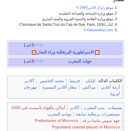
موقع زلزال اكادير1960
موقع وزارة السياحة والصناعة التقليدية
موقع وزارة الفلاحة والتنمية القروية والصيد البحري
كتاب Chronique de Santa Cruz du Cap de Gué, Paris, 1934
Oaklandnet.com
e
t
v
أظهر
الامبراطورية البرتغالية وراء البحار
جهات المغرب
e
t
v
أظهر
الكلمات الدالة:
اليابان
فرنسا
محمد الخامس
أكادير
أزمة أغادير
مراكش
مطار أكادير المسيرة
مهرجان
أوروپا
تصنيفات
:
مدن المغرب
أكادير
أماكن مأهولة تأسست في 1505
مستعمرات برتغالية سابقة
موانئ المغرب
جهة سوس ماسا درعة
Prefectures of Morocco
Populated coastal places in Morocco