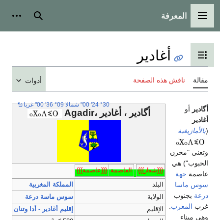
المعرفة
القائمة الرئيسية
بحث
أدوات
أغادير
تبديل عرض جدول المحتويات
مقالة
ناقش هذه الصفحة
أدوات
°30 24' 00" شمالا 09° 36' 00" غربا
أگادير
أو
أگادير ، أغادير ،Agadir
أغادير
(
بالأمازيغية
وتعني "مخزن
الحبوب") هي
{{{شعار}}}
العاصمة
{{{عاصمة}}}
عاصمة
جهة
سوس ماسا
البلد
المملكة المغربية
درعة
بجنوب
الولاية
سوس ماسة درعة
غرب
المغرب
.
الإقليم
إقليم أغادير - أدا وتنان
وهي ميناء