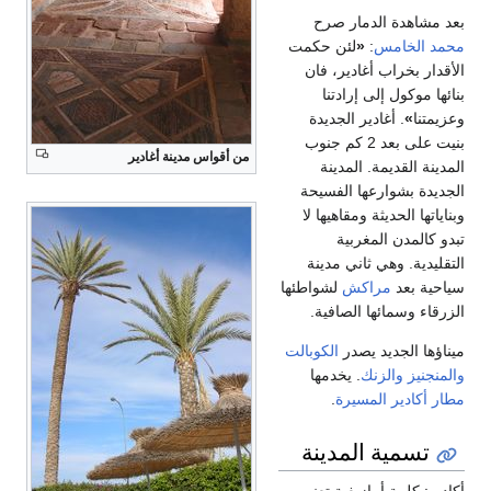
بعد مشاهدة الدمار صرح
محمد الخامس
:
«
لئن حكمت
الأقدار بخراب أغادير، فان
بنائها موكول إلى إرادتنا
وعزيمتنا
»
. أغادير الجديدة
بنيت على بعد 2 كم جنوب
من أقواس مدينة أغادير
المدينة القديمة. المدينة
الجديدة بشوارعها الفسيحة
وبناياتها الحديثة ومقاهيها لا
تبدو كالمدن المغربية
التقليدية. وهي ثاني مدينة
سياحية بعد
مراكش
لشواطئها
الزرقاء وسمائها الصافية.
ميناؤها الجديد يصدر
الكوبالت
والمنجنيز
والزنك
. يخدمها
مطار أكادير المسيرة
.
تسمية المدينة