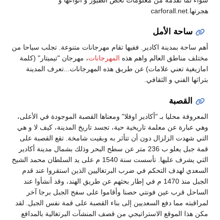
هجرتها.carforall.net
ساحة الأمل
أهم ساحة بمدينة اكادير. ففيها تقام مهرجانات متنوعة. تجلب سياحا من
مختلف مناطق العالم واهم هذه
المهرجانات
، مهرجان "تيميتار" (كلمة
امازيغية تعني علامات) عن طريق هذه المهرجانات...تعرف المدينة
بتراثها الفني و الثقافي.
القصبة
المعروفة محليا بـ "أكادير اوفلا" ومعناها القصبة الموجودة في الأعلى،
وهي عبارة عن معلمة تاريخية حية، تجسد تاريخ المدينة، كيف لا و هي
التي شهدت الزلزال دون أن تتأثر به وبقيت شامخة. تقع القصبة على
قمة جبل يعلو ب 236 متر عن سطح البحر وذلك بشمال مدينة أكادير
التي يشرف عليها. تأسست سنة 1540 م على يد السلطان محمد الشيخ
السعدي لهدف التحكم في ضرب البرتغاليين الذين استقروا عند قدم
الجبل منذ 1470 م في إطار بحثهم عن طريق الهند، وقد أنشأوا عند
الساحل قرب عين فونتي حصنا وأقاموا على سفح الجبل برجا آخر
لمراقبته مما دفع السعديين إلى بناء القصبة على قمة نفس الجبل. لقد
مكن هذا الموقع الاستراتيجي من قصف المنشآت البرتغالية بالمدافع