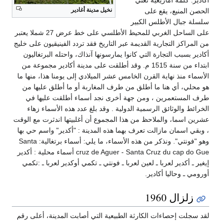
أكادير: كلمة أمازيغية تعني
نخيل مدينة أغادير
الحصن المنيع، يقع على
سلسلة جبال الأطلس الكبير
على الساحل الغربي للمحيط الأطلسي على خط عرض 27 شملا يعتبر
من المراكز التجارية القديمة عبر التاريخ فقد تردد الفينيقيون على خليج
أكادير بسبب التجارة التي كانوا يمارسونها آنذاك، واحتله البرتغاليون
ابتداء من سنة 1515 م. وقد أطلقت على مدينة أكادير مجموعة من
الأسماء منذ نهاية القرن الخامس عشر الميلادي إلى يومنا هذا، منها ما
هو محلي، أي هنا ما أطلق من طرف المغاربة أو ما أطلق عليها من
طرف المستعمرين ، ومن جهة أخرى نجد أسماء أطلقت عليها في
الخرائط والوثائق الرسمية الدولية . وقد بلغ عدد هذه الأسماء زهاء
عشرين اسما، والملاحظ من هذا المجموع أن أغلبيتها اندثرت مع الوقت
، وبقي اسمان مازالت تعرف بهما هذه المدينة : "أكدير" واسم حي بها
وهو "فونتي". ونذكر من هذه الأسماء، ما يلي: أسماء برتغالية: Santa
cruz de Aguer - Santa Cruz du cap do Gue أسماء محلية : أكدير
إيغير ـ أكدير لعربا ـ لعين لعربا ـ فونتي ـ تكمي أوكدير لعربا ـ :تكمي
أورومي ـ وحاليا أكادير.
زلزال 1960
لقد سجلت إحصاءات الكارثة الطبيعية التي أصابت المدينة، أعلى رقم