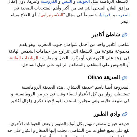
الأنشطة الرياضية مثل
الجولف
و
التنس
و
الفروسية
وغيرها، دون إغفال
مرافق العلاج الصحي التي تعد من أكبر وأهم المنتجعات الصحية في
المغرب
و
إفريقيا
، خصوصاً في مجال "
التلاسوتيرابي
"، أي العلاج بمياه
البحر.
شاطئ أكادير
شاطئ أكادير واحد من أجمل شواطئ جنوب المغرب! وهو يقدم
مجموعة متنوعة من الأنشطة التي تتراوح بين حمامات الشمس الهادئة
في نزهة على الكورنيش، أو ركوب الخيل و ممارسة
الرياضات المائية
،
أو الجلوس على المقاهي والمطاعم الراقية على طول الساحل.
الحديقة Olhao
المعروفة أيضا باسم "حديقة العشاق"، هذه الحديقة الرومانسية
تستقطب زوار من كل الأعمار لقضاء وقت في جو من الرومانسية، و
في طبيعة خلابة، وهي مجاورة لمتحف اقيم لإحياء ذكرى زلزال أكادير.
وادي الطيور
حديقة حيوان مصغرة تهتم بكل أنواع الطيور و بعض الحيوانات الأخرى،
تقع على بضع خطوات من الشاطئ، تجلب إليها الصغار و الكبار على حد
سواء لما تقدمه من معلومات تخص الطيور و أنواعها و