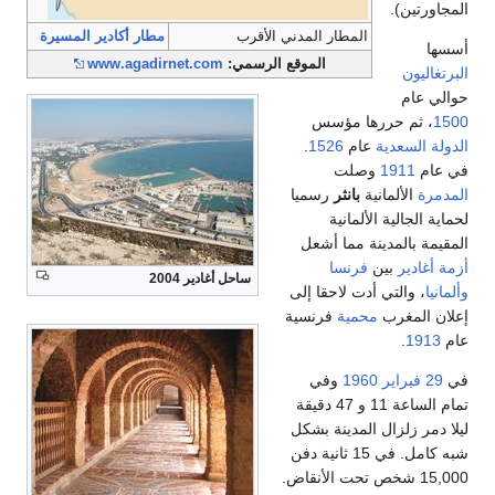
المجاورتين).
المطار المدني الأقرب
مطار أكادير المسيرة
أسسها
الموقع الرسمي:
www.agadirnet.com
البرتغاليون
حوالي عام
1500
، ثم حررها مؤسس
الدولة السعدية
عام
1526
.
في عام
1911
وصلت
المدمرة
الألمانية
بانثر
رسميا
لحماية الجالية الألمانية
المقيمة بالمدينة مما أشعل
أزمة أغادير
بين
فرنسا
ساحل أغادير 2004
وألمانيا
، والتي أدت لاحقا إلى
إعلان المغرب
محمية
فرنسية
عام
1913
.
في
29 فبراير
1960
وفي
تمام الساعة 11 و 47 دقيقة
ليلا دمر زلزال المدينة بشكل
شبه كامل. في 15 ثانية دفن
15,000 شخص تحت الأنقاض.