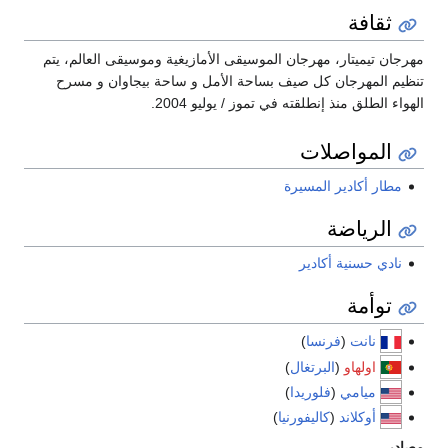
ثقافة
مهرجان تيميتار، مهرجان الموسيقى الأمازيغية وموسيقى العالم، يتم
تنظيم المهرجان كل صيف بساحة الأمل و ساحة بيجاوان و مسرح
الهواء الطلق منذ إنطلقته في تموز / يوليو 2004.
المواصلات
مطار أكادير المسيرة
الرياضة
نادي حسنية أكادير
توأمة
نانت
(
فرنسا
)
اولهاو
(
البرتغال
)
ميامي
(
فلوريدا
)
أوكلاند
(
كاليفورنيا
)
مصادر