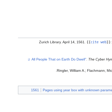
{{
cite web
}}
.
The Cyber Hy
.
Ringler, William A.; Flachmann, Mi
1561
Pages using year box with unknown parame