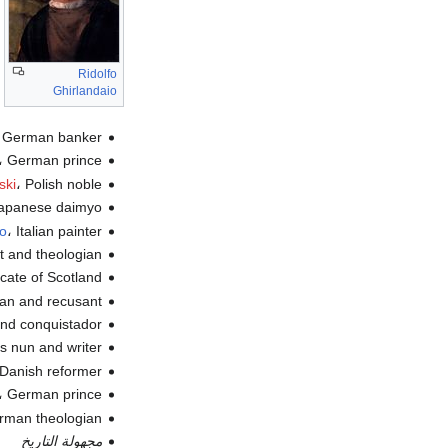
Ridolfo
Ghirlandaio
، German banker (و
، German prince (و.
، Polish noble (و.
ski
، Japanese daimyo 
، Italian painter (و.
io
،  and theologian
cate of Scotland
cian and recusant
، and conquistador
، ss nun and writer
، Danish reformer (و
، German prince (و.
rman theologian
مجهولة التاريخ