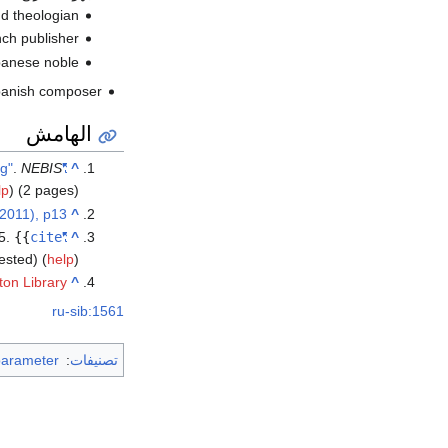
،  theologian
، ench publisher
، apanese noble
، Spanish composer
الهامش
.
NEBIS
"Himmelserscheinung über Nürnberg"
^
lp
)
(2 pages).
 2011), p13
^
5
.
{{
cite
"All People That on Earth Do Dwell"
^
sted) (
help
)
ton Library
^
ru-sib:1561
تصنيفات
:
parameter