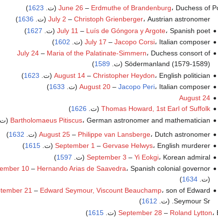
Duchess of P (ت.
Erdmuthe of Brandenburg
–
June 26
1623
)
، Austrian astronomer (ت.
Christoph Grienberger
–
July 2
1636
)
، Spanish poet (ت.
Luís de Góngora y Argote
–
July 11
1627
)
، Italian composer (ت.
Jacopo Corsi
–
July 17
1602
)
July 24
–
Maria of the Palatinate-Simmern
، Duchess consort of
Södermanland (1579-1589) (ت.
1589
)
، English politician (ت.
Christopher Heydon
–
August 14
1623
)
، Italian composer (ت.
Jacopo Peri
–
August 20
1633
)
August 24
Thomas Howard, 1st Earl of Suffolk
(ت.
1626
)
، German astronomer and mathematician (ت.
Bartholomaeus Pitiscus
، Dutch astronomer (ت.
Philippe van Lansberge
–
August 25
1632
)
، English murderer (ت.
Gervase Helwys
–
September 1
1615
)
، Korean admiral (ت.
Yi Eokgi
–
September 3
1597
)
tember 10
–
Hernando Arias de Saavedra
، Spanish colonial governor
(ت.
1634
)
tember 21
–
Edward Seymour, Viscount Beauchamp
، son of Edward
Seymour Sr. (ت.
1612
)
ت.
Roland Lytton
–
September 28
1615
)