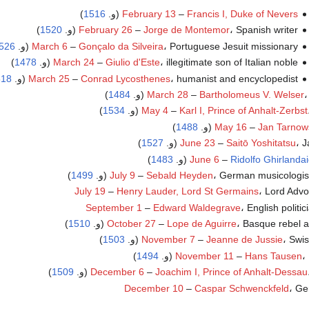
Francis I, Duke of Nevers
–
February 13
(و.
1516
)
، Spanish writer (و.
Jorge de Montemor
–
February 26
1520
)
، Portuguese Jesuit missionary (و.
Gonçalo da Silveira
–
March 6
526
، illegitimate son of Italian noble (و.
Giulio d'Este
–
March 24
1478
)
، humanist and encyclopedist (و.
Conrad Lycosthenes
–
March 25
518
.
Bartholomeus V. Welser
–
March 28
1484
)
)
1534
May 4
–
Karl I, Prince of Anhalt-Zerbst
)
1488
May 16
–
Jan Tarnow
(و.
Saitō Yoshitatsu
–
June 23
1527
)
)
1483
June 6
–
Ridolfo Ghirlanda
German musicologist (و.
Sebald Heyden
–
July 9
1499
)
July 19
–
Henry Lauder, Lord St Germains
، Lord Advo
September 1
–
Edward Waldegrave
، English politi
Basque rebel  (و.
Lope de Aguirre
–
October 27
1510
)
Swi (و.
Jeanne de Jussie
–
November 7
1503
)
.
Hans Tausen
–
November 11
1494
)
)
1509
December 6
–
Joachim I, Prince of Anhalt-Dessau
December 10
–
Caspar Schwenckfeld
، Ge