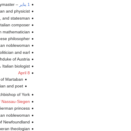
1 يناير
–
، pymaster
، an and physicist
، t, and statesman
، Italian composer (
، ish mathematician
، nese philosopher
، rman noblewoman
، olitician and earl
، rchduke of Austria
، Italian biologist (ت.
April 8
، y of Martaban
، rian and poet
، Archbishop of York
f Nassau-Siegen
، German princess (
، rman noblewoman
،  of Newfoundland
، eran theologian