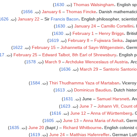
English s (ت.
Thomas Walsingham
1630
)
Danish mathematici (ت.
Thomas Fincke
–
January 6
1656
)
English philosopher, scientis (ت.
Francis Bacon
– Sir
January 22
1626
ت.
Camillo Cortellini
–
January 24
1630
)
Brit (ت.
Henry Briggs
–
February 1
1630
)
Japa (ت.
Fujiwara Seika
–
February 8
1619
)
Ge (ت.
Johannetta of Sayn-Wittgenstein
–
February 15
1622
)
English p (ت.
Edward Talbot, 8th Earl of Shrewsbury
–
February 25
17
A (ت.
Archduke Wenceslaus of Austria
–
March 9
1578
)
)
1636
March 29
–
Santorio Santorio
Vicero (ت.
Thiri Thudhamma Yaza of Martaban
1584
)
Dutch histo (ت.
Dominicus Baudius
1613
)
 (ت.
Samuel Harsnett
June –
1631
)
Johann VII, Count o
–
June 7
(ت.
1623
)
ت.
Anna of Württemberg
–
June 12
1616
)
Ge (ت.
Anna Maria of Anhalt
–
June 13
1605
)
English colonist (ت.
Richard Whitbourne
–
(bapt.)
June 20
1635
)
German Luth (ت.
Matthias Hafenreffer
–
June 24
1619
)