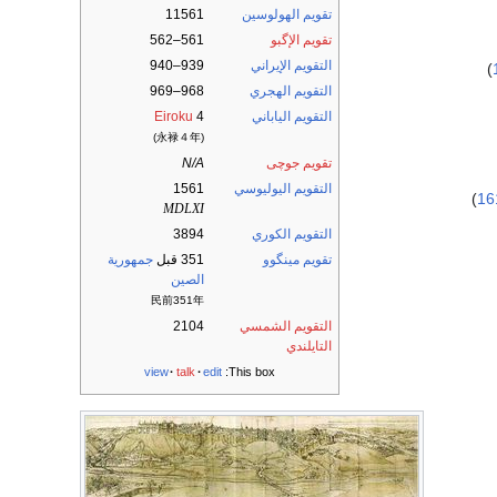
تقويم الهولوسين
11561
تقويم الإگبو
561–562
التقويم الإيراني
939–940
)
التقويم الهجري
968–969
التقويم الياباني
4
Eiroku
(永禄４年)
تقويم جوچى
N/A
التقويم اليوليوسي
1561
)
16
MDLXI
التقويم الكوري
3894
تقويم مينگوو
351 قبل
جمهورية
الصين
民前351年
التقويم الشمسي
2104
التايلندي
view
talk
edit
This box: