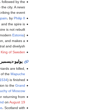
، followed by the
the city. A
news
cribing the event.
pain
، by
Philip II
 and the spire is
re is not rebuilt.
modern
Estonia
).
on, and makes a
ral and divelysh [
d
King of Sweden
يوليو-ديسمبر
ards are killed,
 of the
Mapuche
1534
) is finished.
ion to the
Grand
uchy of Moscow
r returning from
and
on
August 19
re
، Scotland with