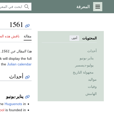
المعرفة
القائمة الرئيسية
1561
مقالة
ناقش هذه ال
المحتويات
أخف
أحداث
هذا المقال عن 1561.
يناير-يونيو
k will display the full
f the
Julian calendar
يوليو-ديسمبر
مجهولة التاريخ
أحداث
مواليد
وفيات
الهامش
يناير-يونيو
the
Huguenots
in
ool
is founded in