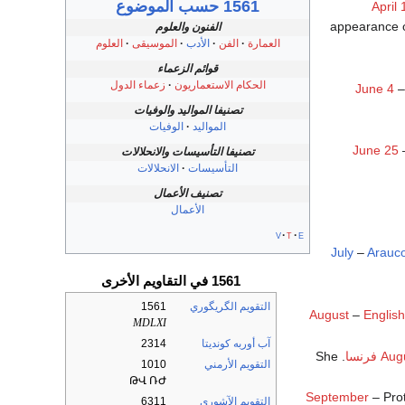
1561 حسب الموضوع
April 
appearance of
الفنون والعلوم
العمارة
الفن
الأدب
الموسيقى
العلوم
قوائم الزعماء
الحكام الاستعماريون
زعماء الدول
June 4
تصنيفا المواليد والوفيات
المواليد
الوفيات
June 25
–
تصنيفا التأسيسات والانحلالات
التأسيسات
الانحلالات
تصنيف الأعمال
الأعمال
v
t
e
July
–
Arauc
1561 في التقاويم الأخرى
التقويم الگريگوري
1561
August
–
English
MDLXI
آب أوربه كونديتا
2314
Aug
فرنسا
. She
التقويم الأرمني
1010
ԹՎ ՌԺ
September
– Pro
التقويم الآشوري
6311