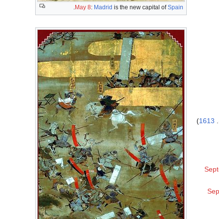
.
May 8
:
Madrid
is the new capital of
Spain
)
1613
Sep
Sep