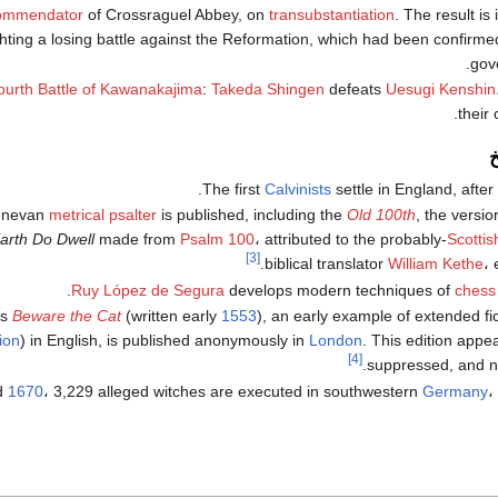
ommendator
of Crossraguel Abbey, on
transubstantiation
. The result is
hting a losing battle against the Reformation, which had been confirme
.
gov
ourth Battle of Kawanakajima
:
Takeda Shingen
defeats
Uesugi Kenshin
.
their
خ
.
The first
Calvinists
settle in England, after
enevan
metrical psalter
is published, including the
Old 100th
, the versio
arth Do Dwell
made from
Psalm 100
، attributed to the probably-
Scottis
[3]
.
biblical translator
William Kethe
، 
Ruy López de Segura
develops modern techniques of
chess
's
Beware the Cat
(written early
1553
), an early example of extended fict
tion
) in English, is published anonymously in
London
. This edition appe
[4]
suppressed, and no
d
1670
، 3,229 alleged witches are executed in southwestern
Germany
،