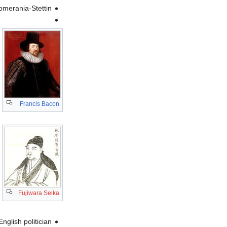
، omerania-Stettin
Francis Bacon
Fujiwara Seika
، English politician (