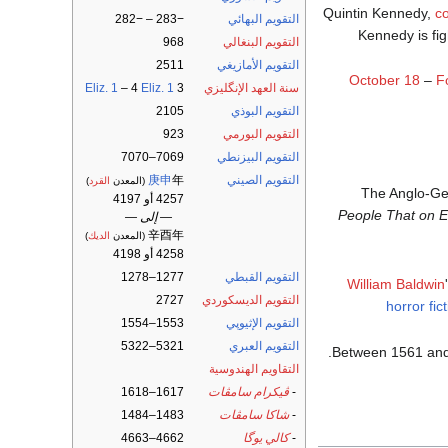
Quintin Kennedy,
c
التقويم البهائي
−283 – −282
Kennedy is fig
التقويم البنغالي
968
التقويم الأمازيغي
2511
October 18
–
F
سنة العهد الإنگليزي
3
Eliz. 1
– 4
Eliz. 1
التقويم البوذي
2105
التقويم البورمي
923
التقويم البيزنطي
7069–7070
التقويم الصيني
年
庚申
(المعدن
القرد
)
The Anglo-G
4257 أو 4197
People That on E
— إلى —
辛酉年
(المعدن
الديك
)
4258 أو 4198
التقويم القبطي
1277–1278
William Baldwin
التقويم الديسكوردي
2727
horror fic
التقويم الإثيوپي
1553–1554
التقويم العبري
5321–5322
Between 1561 an
التقاويم الهندوسية
-
ڤيكرام سامڤات
1617–1618
-
شاكا سامڤات
1483–1484
-
كالي يوگا
4662–4663