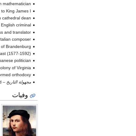
، an mathematician
،  to King James I
، sh cathedral dean
، English criminal (ت
، ss and translator
، Italian composer (
،  of Brandenburg
، gast (1577-1592
، apanese politician
، olony of Virginia
، ormed orthodoxy
مجهولة التاريخ
–
،
وفيات