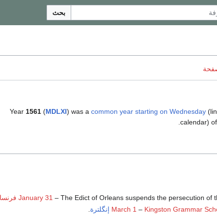
بحث
صفحة
Year
1561
(
MDLXI
) was a
common year starting on Wednesday
(lin
.
calendar) o
– The Edict of Orleans suspends the persecution of 
January 31
فرنسا
Kingston Grammar Sch
–
March 1
إنگلترة
.