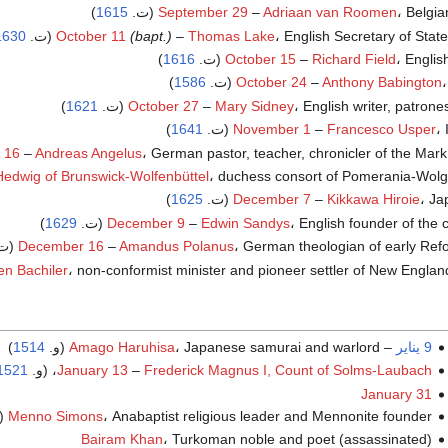
Belgi (ت.
Adriaan van Roomen
–
September 29
1615
)
English Secretary of State (ت.
Thomas Lake
–
(bapt.)
October 11
1630
Engli (ت.
Richard Field
–
October 15
1616
)
.
Anthony Babington
–
October 24
1586
)
English writer, patrone (ت.
Mary Sidney
–
October 27
1621
)
ت.
Francesco Usper
–
November 1
1641
)
German pastor, teacher, chronicler of the Mark (ت.
Andreas Angelus
–
 16
duchess consort of Pomerania-Wol) (ت.
edwig of Brunswick-Wolfenbüttel
J (ت.
Kikkawa Hiroie
–
December 7
1625
)
English founder of the c (ت.
Edwin Sandys
–
December 9
1629
)
German theologian of early Ref (ت.
Amandus Polanus
–
December 16
 non-conformist minister and pioneer settler of New England (ت.
en Bachiler
9 يناير
–
، Japanese samurai and warlord (و.
Amago Haruhisa
1514
)
Frederick Magnus I, Count of Solms-Laubach
–
January 13
، (و.
1521
January 31
، Anabaptist religious leader and Mennonite founder (و.
Menno Simons
Bairam Khan
، Turkoman noble and poet (assassinated)