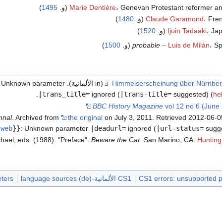
Genevan Protestant reformer and (و.
Marie Dentière
1495
)
Fr (و.
Claude Garamond
1480
)
J (و.
Ijuin Tadaaki
1520
)
 (و.
Luis de Milán
–
probable
1500
)
(in الألمانية). Zurich Library. April 14, 1561.
Unknown parameter
:
|trans_title=
ignored (
|trans-title=
suggested) (
he
BBC History Magazine
vol 12 no 6 (June
mnal
. Archived from
the original
on July 3, 2011
. Retrieved
2012-06-0
web
}}
:
Unknown parameter
|deadurl=
ignored (
|url-status=
sugge
chael, eds. (1988). "Preface".
Beware the Cat
. San Marino, CA:
Hunting
CS1 errors: unsupported 
CS1 الألمانية-language sources (de)
ters