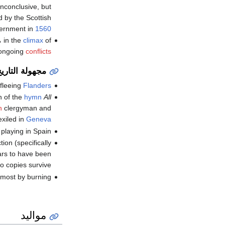
 inconclusive, but
d by the Scottish
ernment in
1560
، in the
climax
of
 ongoing
conflicts
مجهولة التاري
 fleeing
Flanders
n of the
hymn
All
h
clergyman and
exiled in
Geneva
playing in Spain.
ion (specifically
ars to have been
 copies survive.
 most by burning.
مواليد