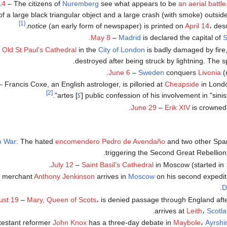
14
– The citizens of
Nuremberg
see what appears to be
an aerial battle
 a large black triangular object and a large crash (with smoke) outside 
[1]
notice
(an early form of newspaper) is printed on
April 14
، des
.
May 8
–
Madrid
is declared the capital of
S
–
Old St Paul's Cathedral
in the
City of London
is badly damaged by fire,
destroyed after being struck by lightning. The spi
June 6
–
Sweden
conquers
Livonia
(
 Francis Coxe, an English astrologer, is pilloried at
Cheapside
in Lond
[2]
public confession of his involvement in "sinist
ك‍
] artes".
.
June 29
–
Erik XIV
is crowne
o War
: The hated
encomendero
Pedro de Avendaño
and two other Spani
.
triggering the Second Great Rebellion
July 12
–
Saint Basil's Cathedral
in Moscow (started in
merchant
Anthony Jenkinson
arrives in
Moscow
on his second expedit
.
D
ust 19
–
Mary, Queen of Scots
، is denied passage through England afte
.
arrives at
Leith
،
Scotl
testant reformer
John Knox
has a three-day debate in
Maybole
،
Ayrshi