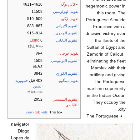
-
كالي يوگا
4610–4611
hegemonic power in
تقويم الهولوسين
11509
this room. The
تقويم الإگبو
509–510
Portuguese Almeida
التقويم الإيراني
887–888
Francisco won a
decisive victory over
التقويم الهجري
914–915
the fleets of the
التقويم الياباني
6
Eishō
(永正６年)
Sultan of Egypt and
تقويم جوچى
N/A
Zamorin of Calicut ,
eliminating the fleet
التقويم اليوليوسي
1509
MDIX
Mamluk with their
التقويم الكوري
3842
artillery and giving
تقويم مينگوو
403 قبل
جمهورية
the Portuguese
الصين
maritime superiority
民前403年
in the Indian Ocean
التقويم الشمسي
2052
. They occupy the
التايلندي
city.
view
talk
edit
This box:
The Portuguese
navigator
Diogo
Lopes de