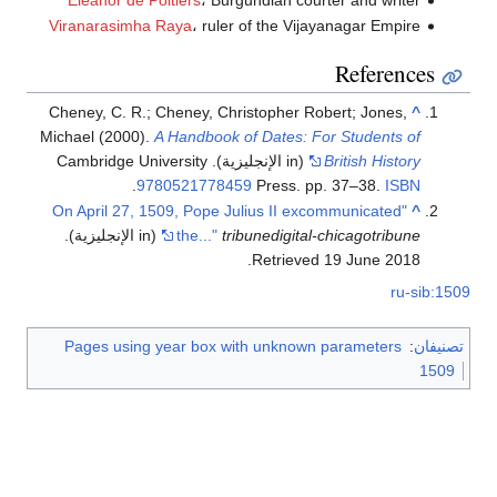
Eleanor de Poitiers
، Burgundian courter and writer
Viranarasimha Raya
، ruler of the Vijayanagar Empire
References
Cheney, C. R.; Cheney, Christopher Robert; Jones,
^
Michael (2000).
A Handbook of Dates: For Students of
British History
(in الإنجليزية). Cambridge University
.
9780521778459
Press. pp. 37–38.
ISBN
"On April 27, 1509, Pope Julius II excommunicated
^
tribunedigital-chicagotribune
the..."
(in الإنجليزية)
.
.
Retrieved
19 June
2018
ru-sib:1509
تصنيفان
:
Pages using year box with unknown parameters
1509