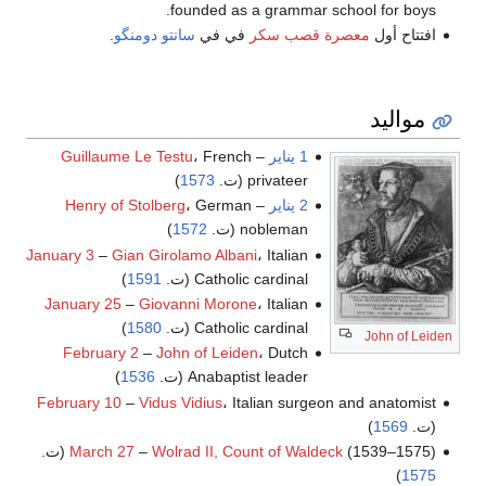
founded as a grammar school for boys.
افتتاح أول
معصرة قصب سكر
في في
سانتو دومنگو
.
مواليد
1 يناير
–
، French
Guillaume Le Testu
privateer (ت.
1573
)
2 يناير
–
، German
Henry of Stolberg
nobleman (ت.
1572
)
January 3
–
Gian Girolamo Albani
، Italian
Catholic cardinal (ت.
1591
)
January 25
–
Giovanni Morone
، Italian
Catholic cardinal (ت.
1580
)
John of Leiden
February 2
–
John of Leiden
، Dutch
Anabaptist leader (ت.
1536
)
February 10
–
Vidus Vidius
، Italian surgeon and anatomist
(ت.
1569
)
(1539–1575) (ت.
Wolrad II, Count of Waldeck
–
March 27
)
1575