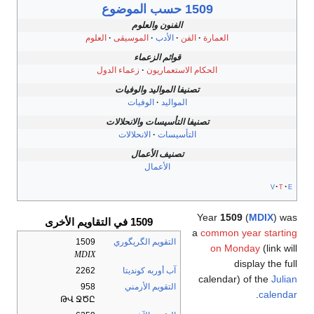
1509 حسب الموضوع
الفنون والعلوم
العمارة
الفن
الأدب
الموسيقى
العلوم
قوائم الزعماء
الحكام الاستعماريون
زعماء الدول
تصنيفا المواليد والوفيات
المواليد
الوفيات
تصنيفا التأسيسات والانحلالات
التأسيسات
الانحلالات
تصنيف الأعمال
الأعمال
v
t
e
Year
1509
(
MDIX
) was
1509 في التقاويم الأخرى
a
common year starting
التقويم الگريگوري
1509
on Monday
(link will
MDIX
display the full
آب أوربه كونديتا
2262
calendar) of the
Julian
التقويم الأرمني
958
.
calendar
ԹՎ ՋԾԸ