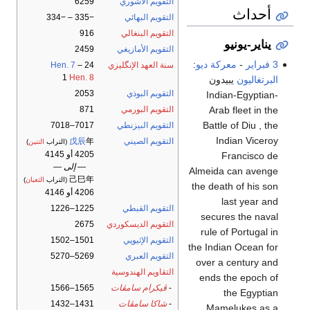
التقويم الآشوري
6259
أحداث
التقويم البهائي
−335 – −334
التقويم البنغالي
916
يناير-يونيو
التقويم الأمازيغي
2459
3 فبراير
-
معركة ديو
:
سنة العهد الإنگليزي
24
–
Hen. 7
1
Hen. 8
البرتغاليون
يبيدون
التقويم البوذي
2053
Indian-Egyptian-
Arab fleet in the
التقويم البورمي
871
Battle of Diu , the
التقويم البيزنطي
7017–7018
Indian Viceroy
التقويم الصيني
年
戊辰
(التراب
التنين
)
4205 أو 4145
Francisco de
— إلى —
Almeida can avenge
己巳年
(التراب
الثعبان
)
the death of his son
4206 أو 4146
last year and
التقويم القبطي
1225–1226
secures the naval
التقويم الديسكوردي
2675
rule of Portugal in
التقويم الإثيوپي
1501–1502
the Indian Ocean for
التقويم العبري
5269–5270
over a century and
التقاويم الهندوسية
ends the epoch of
-
ڤيكرام سامڤات
1565–1566
the Egyptian
-
شاكا سامڤات
1431–1432
Mamelukes as a