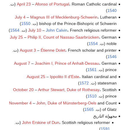
، Roman Catholic cardinal (ت.
Afonso of Portugal
–
April 23
)
1540
July 4
–
Magnus III of Mecklenburg-Schwerin
، Lutheran
bishop of the Prince-Bishopric of Schwerin (ت.
1550
)
، French religious reformer (ت.
John Calvin
–
July 10
1564
)
July 25
–
Philip II, Count of Nassau-Saarbrücken
، German
noble (ت.
1554
)
، French scholar and printer (ت.
Étienne Dolet
–
August 3
)
1546
August 7
–
Joachim I, Prince of Anhalt-Dessau
، German
prince (ت.
1561
)
August 25
–
Ippolito II d'Este
، Italian cardinal and
statesman (ت.
1572
)
October 20
–
Arthur Stewart, Duke of Rothesay
، Scottish
prince (ت.
1510
)
November 4
–
John, Duke of Münsterberg-Oels
and Count
of Glatz (ت.
1565
)
مجهولة التاريخ
، Scottish religious reformer (ت.
John Erskine of Dun
)
1591