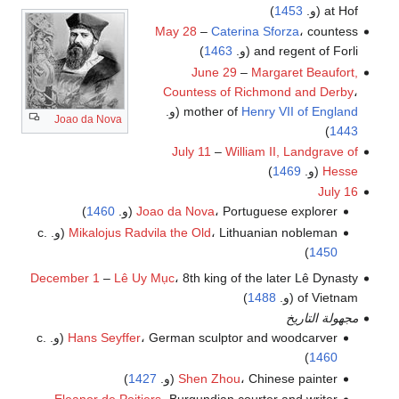
at Hof (و.
1453
)
May 28
–
Caterina Sforza
، countess
and regent of Forli (و.
1463
)
June 29
–
Margaret Beaufort,
Countess of Richmond and Derby
،
Henry VII of England
mother of
(و.
Joao da Nova
)
1443
July 11
–
William II, Landgrave of
Hesse
(و.
1469
)
July 16
، Portuguese explorer (و.
Joao da Nova
1460
)
، Lithuanian nobleman (و. c.
Mikalojus Radvila the Old
)
1450
December 1
–
Lê Uy Mục
، 8th king of the later Lê Dynasty
of Vietnam (و.
1488
)
مجهولة التاريخ
، German sculptor and woodcarver (و. c.
Hans Seyffer
)
1460
، Chinese painter (و.
Shen Zhou
1427
)