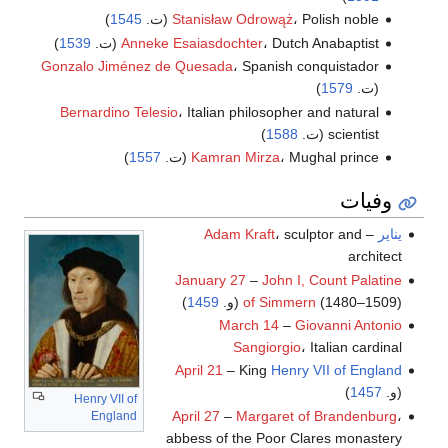
، Polish noble (ت.
Stanisław Odrowąż
1545
)
، Dutch Anabaptist (ت.
Anneke Esaiasdochter
1539
)
Gonzalo Jiménez de Quesada
، Spanish conquistador
(ت.
1579
)
Bernardino Telesio
، Italian philosopher and natural
scientist (ت.
1588
)
، Mughal prince (ت.
Kamran Mirza
1557
)
وفيات
يناير
–
، sculptor and
Adam Kraft
architect
January 27
–
John I, Count Palatine
(1480–1509) (و.
of Simmern
1459
)
March 14
–
Giovanni Antonio
Sangiorgio
، Italian cardinal
April 21
– King
Henry VII of England
(و.
1457
)
Henry VII of
April 27
–
Margaret of Brandenburg
،
England
abbess of the Poor Clares monastery