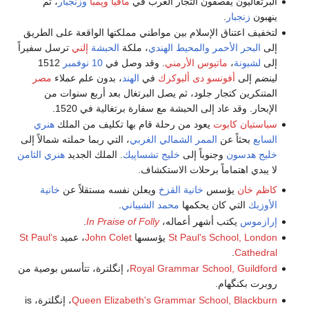
البرتغاليون يقصفون التجار العرب في
مافيا
وپمبا
وزنجبار
، ثم
ينهبون
زنجبار
.
لتخفيف اعتناق الإسلام بين مواطني مملكتها الواقعة على الطريق
إلى
البحر الأحمر
والمحيط الهندي
، ملكة
الحبشة
إلني
ترسل سفيراً
إلى
لشبونة
،
ماتيوس الأرمني
. وقد وصل في
10 نوفمبر
1512
لينضم إلى
أفونسو دى ألبوكرك
في
الهند
، بدون علم عملاء
مصر
المتنكرين كتجار جلود، ثم يصل البرتغال بعد أربع سنوات من
الإبحار. وقد عاد إلى الحبشة مع سفارة برتغالية في 1520.
سباستيان كابوت
يعود من رحلة قام بها تكليف من الملك
هنري
السابع
بحثاً عن
الممر الشمالي الغربي
، التي ربما حملته شمالاً إلى
خليج هدسون
وجنوباً إلى
خليج تشساپيك
. الملك الجديد
هنري الثامن
لا يبدي اهتماماً برحلات الاستكشاف.
كاظم خان
يؤسس
خانية القزخ
ويعلن نفسه مستقلاً عن
خانية
الأوزبك
التي كان يحكمها
محمد الشيباني
.
إرازموس
يكتب أشهر أعماله،
In Praise of Folly
.
St Paul's School, London
يؤسسها
John Colet
، عميد
St Paul's
.
Cathedral
Royal Grammar School, Guildford
، إنگلترة، تتأسس بوصية من
روبرت بكنگهام.
Queen Elizabeth's Grammar School, Blackburn
، إنگلترة، is