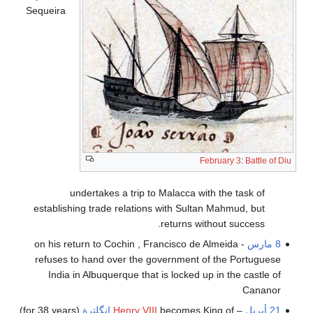
Sequeira
February 3
:
Battle of Diu
undertakes a trip to Malacca with the task of
establishing trade relations with Sultan Mahmud, but
returns without success.
8 مارس
- on his return to Cochin , Francisco de Almeida
refuses to hand over the government of the Portuguese
India in Albuquerque that is locked up in the castle of
Cananor
21 أبريل
–
becomes King of
Henry VIII
إنگلترة
(for 38 years)