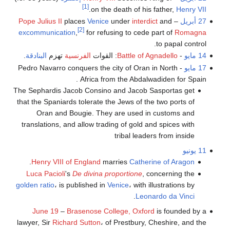
[1]
.
on the death of his father,
Henry VII
27 أبريل
–
and
interdict
under
Venice
places
Pope Julius II
[2]
excommunication
,
for refusing to cede part of
Romagna
to papal control.
14 مايو
-
Battle of Agnadello
: القوات
الفرنسية
تهزم
البنادقة
.
17 مايو
- Pedro Navarro conquers the city of Oran in North
Africa from the Abdalwadiden for Spain .
The Sephardis Jacob Consino and Jacob Sasportas get
that the Spaniards tolerate the Jews of the two ports of
Oran and Bougie. They are used in customs and
translations, and allow trading of gold and spices with
tribal leaders from inside
11 يونيو
.
Henry VIII of England
marries
Catherine of Aragon
Luca Pacioli
's
De divina proportione
, concerning the
golden ratio
، is published in
Venice
، with illustrations by
.
Leonardo da Vinci
June 19
–
Brasenose College, Oxford
is founded by a
lawyer, Sir
Richard Sutton
، of Prestbury, Cheshire, and the