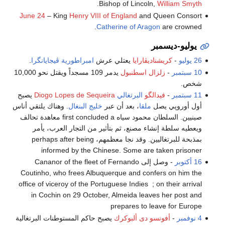
.
Bishop of Lincoln,
William Smyth
June 24
– King
Henry VIII of England
and Queen Consort
Catherine of Aragon
are crowned.
يوليو-ديسمبر
26 يوليو
-
كريشناديڤارايا
يعتلي عرش
امبراطورية ڤيجايانگرا
.
10 سبتمبر
-
زلزال اسطنبول
يدمر 109 مسجداً ويقتل نحو 10,000
شخص.
11 سبتمبر
-
فيدالگو
البرتغالي
Diogo Lopes de Sequeira
يصبح
أول أوروپي يصل
ملقا
، بعد أن عبر
خليج البنغال
. وهناك يلتقي أناس
صينيين. السلطان محمود سياه first concluded a معاهدة تحالف
ويعطيه سلطة إنشاء مصنع، ثم بتأثير من التجار العرب، يأمر
بمذبحة للبرتغاليين. وقد نجا معظمهم، perhaps after being
informed by the Chinese. Some are taken prisoner
16 أكتوبر
- وصل إلى Cananor of the fleet of Fernando
Coutinho, who frees Albuquerque and confers on him the
office of viceroy of the Portuguese Indies ; on their arrival
in Cochin on 29 October, Almeida leaves her post and
prepares to leave for Europe
4 نوفمبر
-
أفونسو دى ألبوكرك
يصبح حاكم المستوطنات البرتغالية