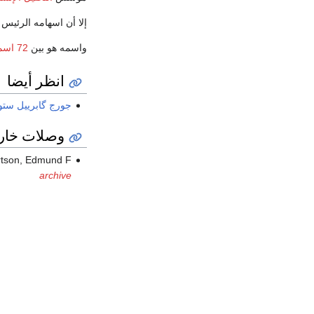
إلا أن اسهامه الرئيس
واسمه هو بين
72 اسماً منقوشة على برج إيفل
انظر أيضا
جورج گابرييل ست
وصلات خار
tson, Edmund F.,
archive