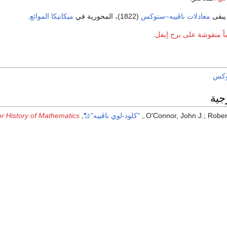
 يبقى
معادلات ناڤييه–ستوكس
(1822)، المحورية في
ميكانيكا الموائع
.
.
وكس
جية
O'Connor, John J.; Rober
"كلود-لوي ناڤييه"
,
r History of Mathematics