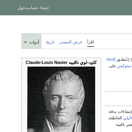
إنشاء حساب
دخول
اقرأ
عرض المصدر
تاريخ
أدوات
 (تـُنطـق
[klod
كلود-لوي ناڤييه Claude-Louis Navier
ه–ستوكس
على
ا متاحة لمجال الإنشاءات بدقة
اليلي
الخاطئة،
عتبر ناڤييه