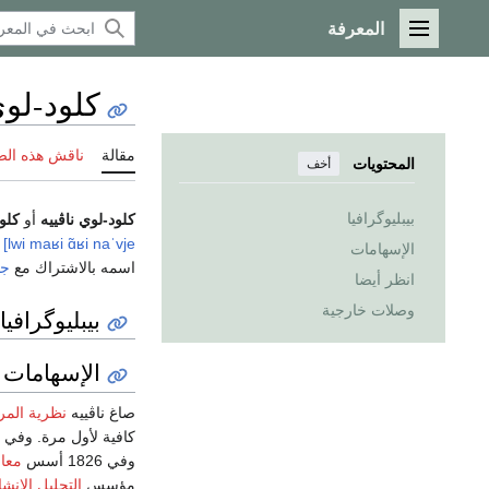
المعرفة
القائمة الرئيسية
كلود-لوي
مقالة
ناقش هذه ال
المحتويات
أخف
بيبليوگرافيا
كلود-لوي ناڤييه
أو
كلو
lwi maʁi ɑ̃ʁi naˈvje]
،
الإسهامات
اسمه بالاشتراك مع
جو
انظر أيضا
وصلات خارجية
بيبليوگرافيا
الإسهامات
صاغ ناڤييه
نظرية المر
كافية لأول مرة. وفي 1819 نجح في تحديد
وفي 1826 أسس
معام
مؤسس
التحليل الإنش