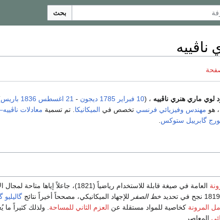
بحث
 ناڤييه
صفحة
د لوي ماري هنري ناڤييه
، (
10 فبراير
1785
ديجون
-
21 اغسطس
1836
باريس
)
 هو
مهندس
وفيزيائي
فرنسي
تخصص في
الميكانيكا
. تم تسمية
معادلات ناڤيي
رج گابرييل ستوكس
.
ونة
العامة في صيغة قابلة للاستخدام رياضياً (1821)، جاعلاً إياه
خط الصفر
للإجهاد الميكانيكي، مصححاً أخيراً نتائج
گاليليو گ
ل المرونة
كخاصية للمواد مستقلة عن
العزم الثاني للمساحة
. ولذلك كثيراً ما يُ
ائي
المعاصر.