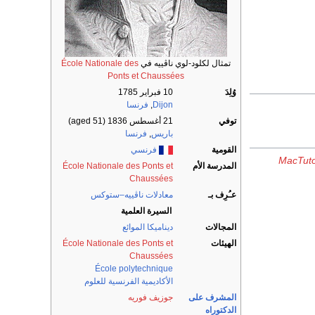
تمثال لكلود-لوي ناڤييه في
École Nationale des
Ponts et Chaussées
وُلِدَ
10 فبراير 1785
Dijon
,
فرنسا
توفي
21 أغسطس 1836
(aged 51)
باريس
,
فرنسا
القومية
فرنسي
MacTuto
المدرسة الأم
École Nationale des Ponts et
Chaussées
عـُرِف بـ
معادلات ناڤييه–ستوكس
السيرة العلمية
المجالات
ديناميكا الموائع
الهيئات
École Nationale des Ponts et
Chaussées
École polytechnique
الأكاديمية الفرنسية للعلوم
المشرف على
جوزيف فوريه
الدكتوراه