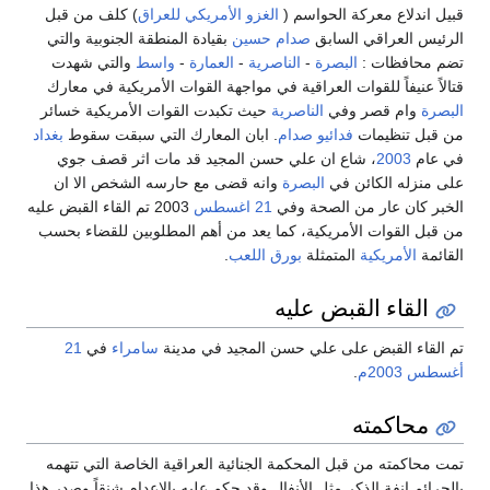
قبيل اندلاع معركة الحواسم (
الغزو الأمريكي للعراق
) كلف من قبل
الرئيس العراقي السابق
صدام حسين
بقيادة المنطقة الجنوبية والتي
تضم محافظات :
البصرة
-
الناصرية
-
العمارة
-
واسط
والتي شهدت
قتالاً عنيفاً للقوات العراقية في مواجهة القوات الأمريكية في معارك
البصرة
وام قصر وفي
الناصرية
حيث تكبدت القوات الأمريكية خسائر
من قبل تنظيمات
فدائيو صدام
. ابان المعارك التي سبقت سقوط
بغداد
في عام
2003
، شاع ان علي حسن المجيد قد مات اثر قصف جوي
على منزله الكائن في
البصرة
وانه قضى مع حارسه الشخص الا ان
الخبر كان عار من الصحة وفي
21 اغسطس
2003 تم القاء القبض عليه
من قبل القوات الأمريكية، كما يعد من أهم المطلوبين للقضاء بحسب
القائمة
الأمريكية
المتمثلة
بورق اللعب
.
القاء القبض عليه
تم القاء القبض على علي حسن المجيد في مدينة
سامراء
في
21
أغسطس
2003م
.
محاكمته
تمت محاكمته من قبل المحكمة الجنائية العراقية الخاصة التي تتهمه
بالجرائم انفة الذكر مثل الأنفال وقد حكم عليه بالاعدام شنقاً وصدر هذا