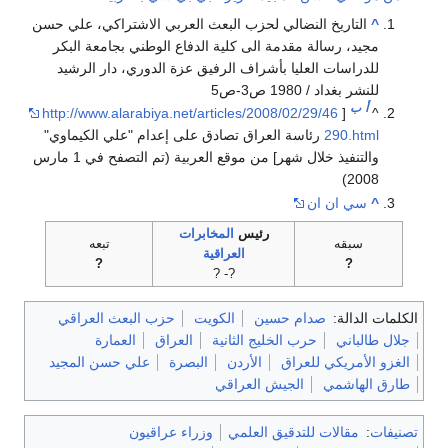
^
التاريخ النضالي لحزب البعث العربي الاشتراكي، علي حسن
مجيد، رسالة مقدمة الى كلية الدفاع الوطني بجامعة البكر
للدراسات العليا بأشراف الرفيق عزة الدوري، دار الرشيد
للنشر بغداد / 1980 ص3-ص5
أ
ب
http://www.alarabiya.net/articles/2008/02/29/46
[
^
290.html
رئاسة العراق تصادق على إعدام "علي الكيماوي"
والتنفيذ خلال شهر] من موقع العربية (تم التصفح في 1 مارس
2008)
^
سي ان ان
رئيس
المخابرات
سبقه
تبعه
العراقية
?
?
?- ?
الكلمات الدالة:
صدام حسين
الكويت
حزب البعث العراقي
جلال طالباني
حرب الخليج الثانية
العراق
العمارة
الغزو الأمريكي للعراق
الأردن
البصرة
علي حسن المجيد
طارق الهاشمي
الجيش العراقي
تصنيفات
:
مقالات للتدقيق العلمي
وزراء عراقيون