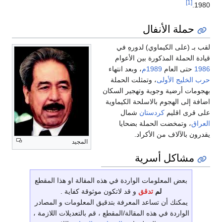
[1]
1980.
حملة الأنفال
لقب بـ (على الكيماوي) لدورهِ في
قيادة الحملة المذكورة بين الأعوام
1986
حتى العام
1989م
، وبعد انتهاء
حرب الخليج الأولى
، وتمثلت الحملة
بهجومات أرضية وجوية وتهجير السكان
اضافة إلى الهجوم بالاسلحة الكيماوية
على قرى اقليم
كردستان
شمال
العراق
، وتمخضت الحملة بضحايا
يقدرون بالآلاف من الأكراد.
المجيد
مشاكل أسرية
بعض المعلومات الواردة في هذه المقالة او هذا المقطع
لم
تدقق
و قد لاتكون موثوقة كفاية .
يمكنك أن تساعد المعرفة بتدقيق المعلومات و المصادر
الواردة في هذه المقالة/المقطع ، قم بالتعديلات اللازمة ،