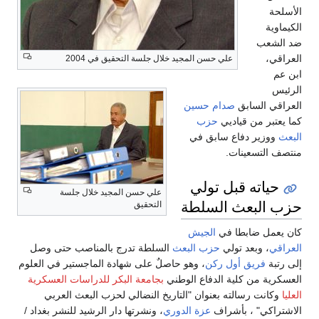
الأسلحة
الكيماوية
ضد الشعب
العراقي،
علي حسن المجيد خلال جلسة التحقيق في 2004
ابن عم
الرئيس
العراقي السابق
صدام حسين
كما يعتبر من قياديي
حزب
البعث
ووزير دفاع سابق في
منتصف التسعينات.
حياته قبل تولي
علي حسن المجيد خلال جلسة
حزب البعث السلطة
التحقيق
كان يعمل ضابطا في
الجيش
العراقي
، وبعد تولي
حزب البعث
السلطة تدرج بالمناصب حتى وصل
إلى رتبة
فريق أول ركن
، وهو حاصلٌ على شهادة الماجستير في العلوم
العسكرية من كلية الدفاع الوطني
بجامعة البكر للدراسات العسكرية
العليا
وكانت رسالته بعنوان "التاريخ النضالي لحزب البعث العربي
الاشتراكي" ، بأشراف
عزة الدوري
، ونشرتها دار الرشيد للنشر بغداد /