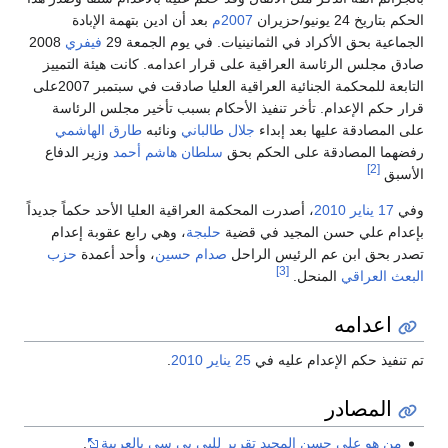
الحكم بتاريخ 24 يونيو/حزيران
2007م
بعد أن ادين بتهمة الإبادة
الجماعية بحق الأكراد في الثمانينيات. في يوم الجمعة 29
فيفري
2008
صادق مجلس الرئاسة العراقية على قرار اعدامه. كانت هيئة التمييز
التابعة للمحكمة الجنائية العراقية العليا صادقت في سبتمبر 2007على
قرار حكم الإعدام. تأخر تنفيذ الأحكام بسبب تأخير مجلس الرئاسة
على المصادقة عليها بعد إبداء
جلال طالباني
ونائبه
طارق الهاشمي
رفضهما المصادقة على الحكم بحق
سلطان هاشم أحمد
وزير الدفاع
[2]
الأسبق
وفي
17 يناير
2010
، أصدرت المحكمة العراقية العليا الأحد حكماً جديداً
بإعدام علي حسن المجيد في قضية
حلبجة
، وهي رابع عقوبة إعدام
تصدر بحق ابن عم الرئيس الراحل
صدام حسين
، وأحد أعمدة
حزب
[3]
البعث العراقي
المنحل.
اعدامه
تم تنفيذ حكم الإعدام عليه في
25 يناير
2010
.
المصادر
من هو علي حسن المجيد تقرير للبي بي سي بالعربية
.