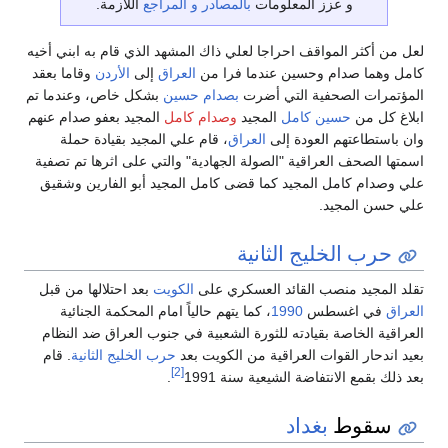
و عزز المعلومات
بالمصادر و المراجع
اللازمة.
لعل من أكثر المواقف احراجا لعلي ذاك المشهد الذي قام به ابني أخيه
كامل وهما صدام وحسين عندما فرا من
العراق
إلى
الأردن
وقاما بعقد
المؤتمرات الصحفية التي أضرت
بصدام حسين
بشكل خاص، وعندما تم
ابلاغ كل من
حسين كامل
المجيد
وصدام كامل
المجيد بعفو صدام عنهم
وان باستطاعتهم العودة إلى
العراق
، قام علي المجيد بقيادة حملة
اسمتها الصحف العراقية "الصولة الجهادية" والتي على اثرها تم تصفية
علي وصدام كامل المجيد كما قضى كامل المجيد أبو الفارين وشقيق
علي حسن المجيد.
حرب الخليج الثانية
تقلد المجيد منصب القائد العسكري على
الكويت
بعد احتلالها من قبل
العراق
في اغسطس
1990
، كما يتهم حالياً امام المحكمة الجنائية
العراقية الخاصة بقيادته للثورة الشعبية في جنوب العراق ضد النظام
بعيد اندحار القوات العراقية من الكويت بعد
حرب الخليج الثانية
. قام
[2]
بعد ذلك بقمع الانتفاضة الشيعية سنة 1991
.
سقوط
بغداد