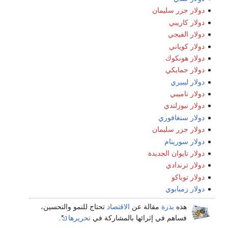
دولار جزر سليمان
دولار كاريبي
دولار الفيجي
دولار كوياني
دولار هونكوك
دولار جمايكي
دولار ليبيري
دولار ناميبي
دولار نيوزلندي
دولار سنغافوري
دولار جزر سليمان
دولار سورينام
دولار تايوان الجديدة
دولار ترندادي
دولار توباكو
دولار زمبابوي
هذه
بذرة
مقالة عن
الاقتصاد
تحتاج للنمو والتحسين،
فساهم في إثرائها بالمشاركة في
تحريرها
.