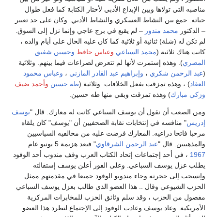
مناصبه التي تولاها وبين الإبداع الأدبي لأختار الكتابة كما فعل طوال
حياته. جمع بين النشاط العسكري والنشاط الأدبي. وكان على حد تعبير
– الدكتور
محمد مندور
– لم يقبع في برج عاجي وإنما نزل إلى السوق.
لم تكن له (شلة) ثنائية أو ثلاثية كما كان عليه الحال على أيام والده ،
كانت هناك ثلاثية (
محمد السباعي
وعباس حافظ
وحسين شفيق
المصري
). وهذه إستمرت لأنها لم تتعرض لصراعات فيما بينهم. وثلاثية
(
عبد الرحمن شكري
،
وإبراهيم عبد القادر المازني
،
وعباس محمود
العقاد
) ، وهذه تمزقت بفعل الخلافات. وثلاثية (
طه حسين
وأحمد ضيف
وزكي مبارك
) وهذه تمزقت وبقي منها طه حسين.
ومن الصعب أن نقول أن يوسف السباعي كانت له معارك. قال "
يوسف
إدريس
" منافسه في إنتخابات نقابة الصحفيين أن "يوسف" كان يلقاه
مرحبا فاتحا ذراعيه. المعارك فرضت عليه من مخالفيه السياسيين
والمذهبيين. قال "
عبد الرحمن الشرقاوي
" فبعد هزيمة 5 يونيو عام
1967
، في أحد إجتماعات إتحاد الكتاب العرب وقف مندوب أحد الوفود
يطلب عزل يوسف السباعي. وعلى الفور أعلن يوسف إستقالته
وإنسحب إلى حجرته وجاء مندوبو الوفود جميعا في مقدمتهم ممثل
الحزب الشيوعي وقال .. هذا العضو الذي طالب بعزل يوسف السباعي
مفصول من الحزب ، وقد سلم وثائق الحزب للمخابرات المركزية
الأمريكية. وعاد يوسف وعادت الوفود إلى الإجتماع لتطرد هذا العضو