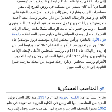
(إني راحلة) في يحنها عام 1945م أيضا. وكتب فيما بعد "يوسف
السباعي" أنه كان يمشي من مسكنه في روض الفرج إلى مقر
مسامرات الجيب بشارع فاروق (الجيش فيما بعد) قرب العتبة على
الأقدام. وأصدر (الرسالة الجدية) عن دار التحرير وعمل معه "أحمد
حمروش" مديرا للتحرير وعمل معه محمد عبد الحليم عبد الله وفوزي
العنتيل ، وعباس خضر ، ثم ماتت الرسالة مثملا ماتت رسالة الزيات
القديمة. حصل يوسف السباعي على دبلوم معهد الصحافة –
جامعة
فؤاد الأول
بالقاهرة ورأس مجلس إدارة مؤسسة (روزاليوسف) عام
1961. ورأس تحرير مجلة آخر ساعة عام 1967م ، ورئيسا لمجلس
إدارة دار الهلال عام 1971م ، ورئيسا للمجلس الأعلى لإتحاد الإذاعة
والتليفزيون. وعام 1977 أختير نقيبا للصحفيين وكان رئيسا لتحرير
الأهرام ورئيسا لمجلس الإدارة رحلة طويلة من مجلة مدرسة شبرا
الثانوية إلى نقيب الصحفيين.
المناصب العسكرية
تخرج السباعي من
الكلية الحربية
في عام
1937
. منذ ذلك الحين تولي
العديد من المناصب منها التدريس في الكلية الحربية. تم تعيينة في عام
1952
مديرا للمتحف الحربي و تدرج في المناصب حتى وصل إلى رتبة