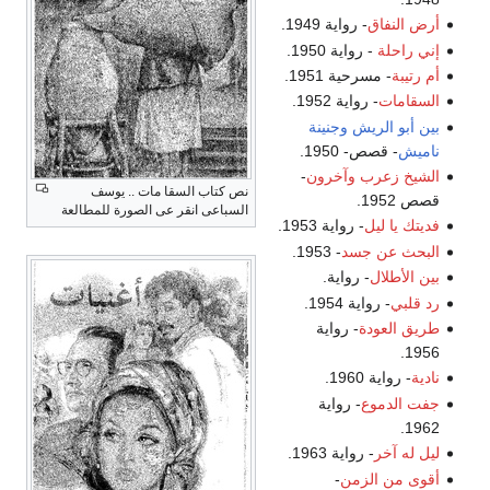
أرض النفاق
- رواية 1949.
إني راحلة
- رواية 1950.
أم رتيبة
- مسرحية 1951.
السقامات
- رواية 1952.
بين أبو الريش وجنينة
ناميش
- قصص- 1950.
الشيخ زعرب وآخرون
-
نص كتاب السقا مات .. يوسف
قصص 1952.
السباعى انقر عى الصورة للمطالعة
فديتك يا ليل
- رواية 1953.
البحث عن جسد
- 1953.
بين الأطلال
- رواية.
رد قلبي
- رواية 1954.
طريق العودة
- رواية
1956.
نادية
- رواية 1960.
جفت الدموع
- رواية
1962.
ليل له آخر
- رواية 1963.
أقوى من الزمن
-