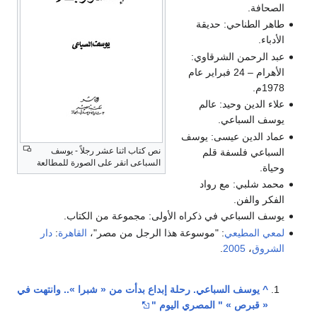
الصحافة.
طاهر الطناحي: حديقة
الأدباء.
عبد الرحمن الشرقاوي:
الأهرام – 24 فبراير عام
1978م.
علاء الدين وحيد: عالم
يوسف السباعي.
عماد الدين عيسى: يوسف
نص كتاب اثنا عشر رجلاً - يوسف
السباعي فلسفة قلم
السباعى انقر على الصورة للمطالعة
وحياة.
محمد شلبي: مع رواد
الفكر والفن.
يوسف السباعي في ذكراه الأولى: مجموعة من الكتاب.
لمعي المطيعي
: "موسوعة هذا الرجل من مصر"،
القاهرة
:
دار
الشروق
،
2005
.
^
يوسف السباعي. رحلة إبداع بدأت من « شبرا ».. وانتهت في
« قبرص » " المصري اليوم "