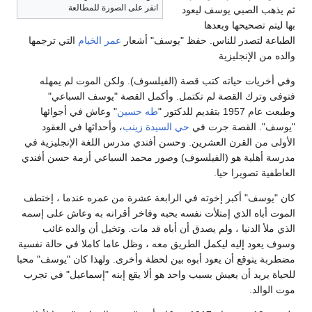
انقر على الصورة للمطالعة
ثم يذهب الصبي يوسف ليعود
بها ليتم تصحيحها وبعدها
الطباعة لتصدر للناس. حفظ "يوسف" أشعار
عمر الخيام
التي ترجمها
والده من الإنجليزية
وفي أخريات حياته كتب قصة (الفيلسوف). ولكن الموت لم يمهله
فتوفى وترك القصة لم تكتمل. وأكمل القصة "يوسف السباعي"
وطبعت عام 1957 بتقديم للدكتور "
طه حسين
" وعاش في أجوائها
"يوسف". القصة جرت في
حي السيدة زينب
، وأحداثها في العقود
الأولى من القرن العشرين. وحسن أفندي مدرس اللغة الإنجليزية في
مدرسة أهلية هو (الفيلسوف) وصور محمد السباعي أزمة حسن أفندي
العاطفية تصويرا حيا.
كان "يوسف" أكبر إخوته في الرابعة عشرة من عمره عندما ، إختطف
الموت أباه الذي إمتلأت نفسه بحبه وفاخر أقرانه به وعاش على إسمه
الذي ملأ الدنيا ، ولم يصدق أن أباه قد مات. وتخيل أن والده غائب
وسوف يعود إليه ليكمل الطريق معه ، وظل عاما كاملا في حالة نفسية
مضطربة يتوقع أن يعود أبوه بين لحظة وأخرى. ولهذا كان "يوسف" محبا
للحياة يريد أن يعيش بسبب واحد هو ألا يقع إبنه "إسماعيل" في تجرب
موت الوالد.