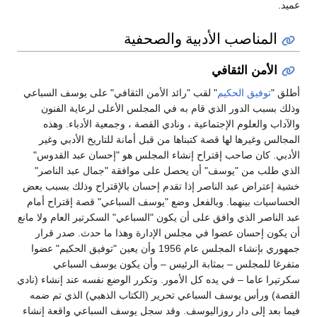
عميد.
المناصب الأدبية والصحفية
الأمن الثقافي
أطلق "
توفيق الحكيم
" لقب "رائد الأمن الثقافي" على يوسف السباعي
وذلك بسبب الدور الذي قام به في المجلس الأعلى لرعاية الفنون
والآداب والعلوم الإجتماعية ، ونادي القصة ، وجمعية الأدباء. وهذه
المجالس وغيرها لها قصة كتبناها من قبل أمانة للتاريخ الأدبي وغير
الأدبي. كان صاحب إقتراح إنشاء المجلس هو "إحسان عبد القدوس"
الذي طلب من "يوسف" أن يحصل على موافقة "جمال عبد الناصر"
خشية إعتراض عبد الناصر إذا تقدم إحسان بالإقتراح وذلك بسبب بعض
الحساسيات بينهما. وبالفعل وضع "يوسف السباعي" قصة إقتراح أمام
عبد الناصر الذي وافق على أن يكون "السباعي" السكرتير العام ولا مانع
أن يكون إحسان عضوا في مجلس الإدارة وهذا ما حدث. صدر قرار
جمهوري بإنشاء المجلس عام 1956 وأن يعين "توفيق الحكيم" عضوا
متفرغا للمجلس – بمثابة الرئيس – وأن يكون يوسف السباعي
سكرتيرا عاما – في يده كل الأمور. وتكرر الوضع نفسه عند إنشاء (نادي
القصة) ورأس يوسف السباعي تحرير (الكتاب الذهبي) الذي تم ضمه
فيما بعد إلى دار روزاليوسف. وقد سجل يوسف السباعي واقعة إنشاء