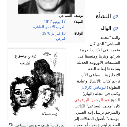
النشأة
يوسف السباعي
الميلاد
17 يونيو
1917
الدرب الاحمر
-
القاهرة
الوالد
الوفاة
18 فبراير
1978
والده "محمد
قبرص
السباعي" الذي كان
متعمقا في الآداب العربية
شرعها ونثرها ومتعمقا في
الفلسفات الأوروبية الحديثة
يساعدها إتقانه اللغة
الإنجليزية. السباعي الأب
ترجم كتاب (الأبطال وعبادة
البطولة)
لتوماس كارلايل
.
وكتب في مجلة (البيان)
للشيخ
عبد الرحمن البرقوقي
.
كان "محمد السباعي" الكاتب
والمترجم يرسل إبنه الصبي
"يوسف" بأصول المقالات إلى
المطابع ليتم جمعها، أو صفها،
نص كتاب أطياف -- يوسف السباعى