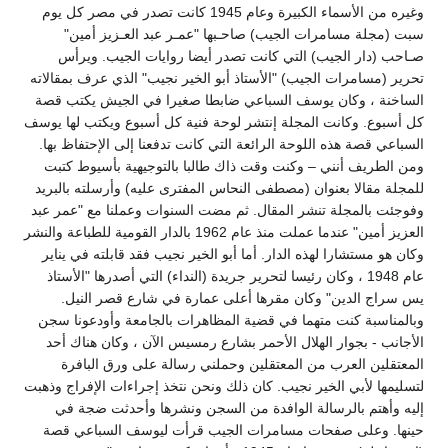
وغيره من الأسماء الكبيرة وعام 1945 كانت تصدر في مصر كل يوم
سبت (مجلة مسامرات الجيب) صاحـبها "عمـر عبد العـزيز أمين"
صـاحب (دار الجيب) التي كانت تصدر أيضا روايات الجيب. ويرأس
تحرير (مسامرات الجيب) "الأستاذ أبو الخير نجيب" الذي عرف بمقالاته
الساخنة ، وكان يوسف السباعي ضابطا صغيرا في الجيش يكتب قصة
كل أسبوع. وكانت المجلة إنتشر لوحة فنية كل أسبوع ويكتب لها يوسف
السباعي قصة هذه اللوحة الرائعة التي كانت تدفعنا إلى الإحتفاظ بها.
ومن الطريف أنني – وكنت وقت ذاك طالبا بالتوجيهية بأسيوط كتبت
للمجلة مقالا بعنوان (مصطفى النحاس المفترى عليه) وأرسلته بالبريد
وفوجئت بالمجلة تنشر المقال. ثم مضت السنوات وعملنا مع "عمر عبد
العزيز أمين" عندما عملت منذ عام 1962 بالدار القومية للطباعة والنشر
وكان هو مستشارا لهذه الدار. أما أبو الخير نجيب فقد قابلته في يناير
عام 1948 ، وكان رئيسا لتحرير جريدة (النداء) التي أصدرها "الأستاذ
يس سراج الدين" وكان مقرها أعلى عمارة في شارع قصر النيل.
وبالمناسبة كنت متهما في قضية المظاهرات بالجامعة وأودعونا سجن
الأجانب - بجوار الهلال الأحمر بشارع رمسيس الآن ، وكان هناك أحد
المعتقلين العرب من المعتقلين وحملني رسالة على ورق البافرة
لتسليمها لأبي الخير نجيب. كان ذلك ونحن نتخذ إجراءات الإفراج وذهبت
إليه وأهتم بالرسالة الوافدة من السجن ونشرها وأحدثت ضجة في
حينها. وعلى صفحات مسامرات الجيب قرأت ليوسف السباعي قصة