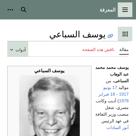
المعرفة
القائمة الرئيسية
بحث
أدوات
يوسف السباعي
تبديل عرض جدول المحتويات
مقالة
ناقش هذه الصفحة
أدوات
يوسف محمد محمد
يوسف السباعي
عبد الوهاب
السباعى،
من
مواليد
17 يونيو
1917
-
18 فبراير
1978
) أديب وكاتب
مصري، شغل
منصب وزير الثقافة
في عهد الرئيس
أنور السادات