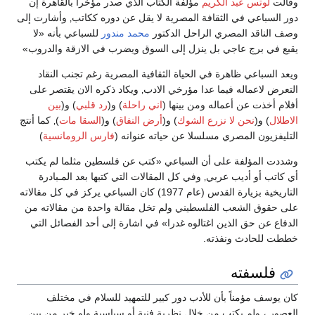
وقالت
لوتس عبد الكريم
مؤلفة الكتاب الذي صدر مؤخرا بالقاهرة إن
دور السباعي في الثقافة المصرية لا يقل عن دوره ككاتب‚ وأشارت إلى
وصف الناقد المصري الراحل الدكتور
محمد مندور
للسباعي بأنه «لا
يقبع في برج عاجي بل ينزل إلى السوق ويضرب في الازقة والدروب»
ويعد السباعي ظاهرة في الحياة الثقافية المصرية رغم تجنب النقاد
التعرض لاعماله فيما عدا مؤرخي الادب‚ ويكاد ذكره الان يقتصر على
أفلام أخذت عن أعماله ومن بينها (
اني راحلة
) و(
رد قلبي
) و(
بين
الاطلال
) و(
نحن لا نزرع الشوك
) و(
أرض النفاق
) و(
السقا مات
)‚ كما أنتج
التليفزيون المصري مسلسلا عن حياته عنوانه (
فارس الرومانسية
)
وشددت المؤلفة على أن السباعي «كتب عن فلسطين مثلما لم يكتب
أي كاتب أو أديب عربي‚ وفي كل المقالات التي كتبها بعد المـبادرة
التاريخية بزيارة القدس (عام 1977) كان السباعي يركز في كل مقالاته
على حقوق الشعب الفلسطيني ولم تخل مقالة واحدة من مقالاته من
الدفاع عن حق الذين اغتالوه غدرا» في اشارة إلى أحد الفصائل التي
خططت للحادث ونفذته.
فلسفته
كان يوسف مؤمناً بأن للأدب دور كبير للتمهيد للسلام في مختلف
العصور ، ولم يكتب من خلال نظرية فنية أو سياسية ولو خير من بين