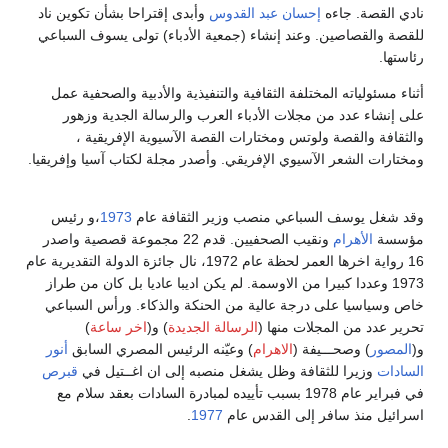
نادي القصة. جاءه
إحسان عبد القدوس
وأبدى إقتراحا بشأن تكوين ناد
للقصة والقصاصين. وعند إنشاء (جمعية الأدباء) تولى يسوف السباعي
رئاستها.
أثناء مسئولياته المختلفة الثقافية والتنفيذية والأدبية والصحفية عمل
على إنشاء عدد من مجلات الأدباء العرب والرسالة الجدية وزهور
والثقافة والقصة ولوتس ومختارات القصة الآسيوية الإفريقية ،
ومختارات الشعر الآسيوي الإفريقي. وأصدر مجلة لكتاب آسيا وإفريقيا.
وقد شغل يوسف السباعي منصب وزير الثقافة عام
1973
،و رئيس
مؤسسة
الأهرام
ونقيب الصحفيين. قدم 22 مجموعة قصصية واصدر
16 رواية اخرها العمر لحظة عام 1972، نال جائزة الدولة التقديرية عام
1973 وعددا كبيرا من الاوسمة. لم يكن اديبا عاديا بل كان من طراز
خاص وسياسيا على درجة عالية من الحنكة والذكاء. ورأس السباعي
تحرير عدد من المجلات منها (
الرسالة الجديدة
) و(
اخر ساعة
)
و(
المصور
) وصحـــيفة (
الاهرام
) وعيّنه الرئيس المصري السابق
أنور
السادات
وزيرا للثقافة وظل يشغل منصبه إلى ان اغــتيل في
قبرص
في فبراير عام 1978 بسبب تأييده لمبادرة السادات بعقد سلام مع
اسرائيل منذ سافر إلى القدس عام
1977
.