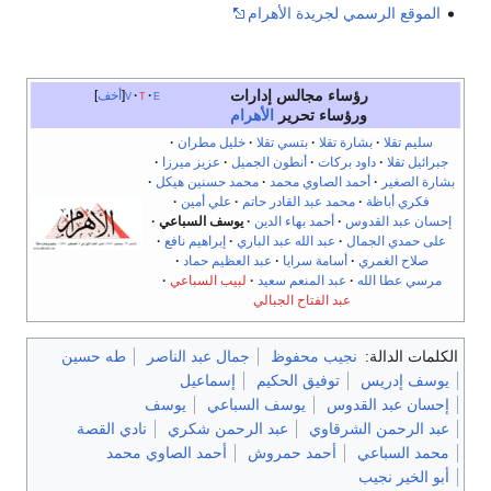
الموقع الرسمي لجريدة الأهرام
رؤساء مجالس إدارات
e
t
v
أخف
ورؤساء تحرير
الأهرام
سليم تقلا
بشارة تقلا
بتسي تقلا
خليل مطران
جبرائيل تقلا
داود بركات
أنطون الجميل
عزيز ميرزا
بشارة الصغير
أحمد الصاوي محمد
محمد حسنين هيكل
فكري أباظة
محمد عبد القادر حاتم
علي أمين
إحسان عبد القدوس
أحمد بهاء الدين
يوسف السباعي
على حمدي الجمال
عبد الله عبد الباري
إبراهيم نافع
صلاح الغمري
أسامة سرايا
عبد العظيم حماد
مرسي عطا الله
عبد المنعم سعيد
لبيب السباعي
عبد الفتاح الجبالي
الكلمات الدالة:
نجيب محفوظ
جمال عبد الناصر
طه حسين
يوسف إدريس
توفيق الحكيم
إسماعيل
إحسان عبد القدوس
يوسف السباعي
يوسف
عبد الرحمن الشرقاوي
عبد الرحمن شكري
نادي القصة
محمد السباعي
أحمد حمروش
أحمد الصاوي محمد
أبو الخير نجيب