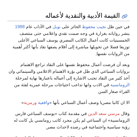
القيمة الأدبية والنقدية لأعماله
في حين ظل
نجيب محفوظ
الحائز على
نوبل
في الآداب عام
1988
ينشر رواياته بغزارة في وجه صمت نقدي واعلامي حتى منتصف
الخمسينيات كانت أعمال الكاتب المصري يوسف السباعي الأعلى
توزيعا فضلا عن تحويلها مباشرة إلى أفلام يصفها نقاد بأنها أكثر أهمية
من الروايات نفسها‚
وبعد أن فرضت أعمال محفوظ نفسها على النقاد تراجع الاهتمام
بروايات السباعي الذي ظل في بؤرة الاهتمام الاعلامي والسينمائي وان
أخذ كثير من النقاد تجنب الاشارة إلى أعماله باعتبارها نهاية لمرحلة
الرومانسية
في الادب وانها تداعب احتياجات مرحلة عمرية لفئة من
القراء صغار السن
الا ان كاتبا مصريا وصف أعمال السباعي بأنها «
واقعية
ورمزية
»
وقال
مرسي سعد الدين
في مقدمة كتاب «يوسف السباعي فارس
الرومانسية» ان السباعي لم يكن مجرد كاتب رومانسي بل كانت له
رؤية سياسية واجتماعية في رصده لاحداث مصر‚