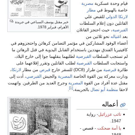
قيام وحدة عسكرية
مصرية
خاصة بالهبوط في
مطار
لارنكا الدولي
للقبض علي
خبر مقتل يوسف السباعي في جريدة
القاتلين دون إعلام السلطات
الأهرام، فبراير 1978.
القبرصية
، حيث احتجز القاتلان
بعد
اغتياله
نحو ثلاثين من
أعضاء الوفود المشاركين في مؤتمر التضامن كرهائن واحتجزوهم في
كافيتيريا الفندق مهددين باستخدام القنابل اليدوية في قتل الرهائن ما
لم تستجب السلطات
القبرصية
لطلبهما بنقلهما جوا إلى خارج البلاد،
واستجابت السلطات
القبرصية
لطلب القاتلين وتقرر إقلاعهما على
طائرة
قبرصية
من طراز (DC8) للسفر خارج
قبرص
من مطار
لارنكا
،
ودارت معركة بين القوة الخاصة
المصرية
والجيش
القبرصي
، أدت إلى
مقتل عدة أفراد من القوة
المصرية
وجرح العديد من الطرفين. واتهمت
[1]
لاحقا
منظمة أبو نضال
بالجريمة،
.
أعماله
نائب عزرائيل
- رواية
1947.
يا أمة ضحكت
- قصص -
1948.