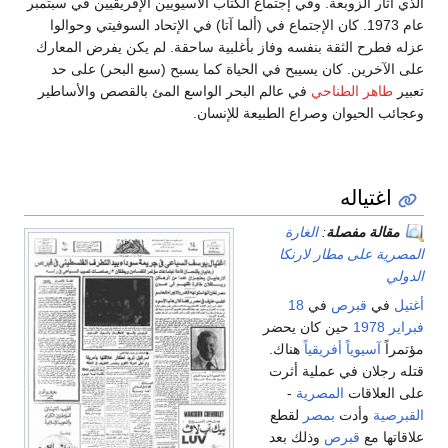
الذي أثار الزوبعة. وفي إجتماع الكتاب الآسيويين الإفريقيين في سبتمبر
عام 1973. كان الإجتماع في (ألما آتا) في الإتحاد السوفيتي وحوالوا
عزله فطرح الثقة بنفسه وفاز بأغلبية ساحقة. لم يكن يفرض المعارك
على الآخرين. كان يسيبح في الحياة كما يسبح (سبع البحر) على حد
تعبير
طاهر الطناحي
في عالم البحر الواسع المئ بالقصص والأساطير
وعجائب الحيوان وصراع الطبيعة للإنسان.
اغتياله
مقالة مفصلة
:
الغارة
المصرية على مطار لارنكا
الدولي
أغتيل
في
قبرص
في
18
فبراير
1978
حين كان يحضر
مؤتمراً
آسيوياً
أفريقياً
هناك.
قتله رجلان في عملية أثرت
على العلاقات
المصرية
-
القبرصية
وأدت
بمصر
لقطع
علاقاتها مع
قبرص
وذلك بعد