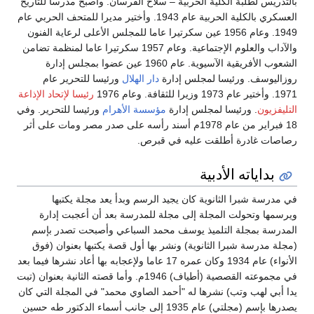
بالتدريس لطلبة الكلية الحربية – سلاح الفرسان. وأصبح مدرسا للتاريخ
العسكري بالكلية الحربية عام 1943. وأختير مديرا للمتحف الحربي عام
1949. وعام 1956 عين سكرتيرا عاما للمجلس الأعلى لرعاية الفنون
والآداب والعلوم الإجتماعية. وعام 1957 سكرتيرا عاما لمنظمة تضامن
الشعوب الأفريقية الآسيوية. عام 1960 عين عضوا بمجلس إدارة
روزاليوسف. ورئيسا لمجلس إدارة
دار الهلال
ورئيسا للتحرير عام
1971. وأختير عام 1973 وزيرا للثقافة. وعام 1976
رئيسا لإتحاد الإذاعة
التليفزيون
. ورئيسا لمجلس إدارة
مؤسسة الأهرام
ورئيسا للتحرير. وفي
18 فبراير من عام 1978م أسند رأسه على صدر مصر ومات على أثر
رصاصات غادرة أطلقت عليه في قبرص.
بداياته الأدبية
في مدرسة شبرا الثانوية كان يجيد الرسم وبدأ يعد مجلة يكتبها
ويرسمها وتحولت المجلة إلى مجلة للمدرسة بعد أن أعجبت إدارة
المدرسة بمجلة التلميذ يوسف محمد السباعي وأصبحت تصدر بإسم
(مجلة مدرسة شبرا الثانوية) ونشر بها أول قصة يكتبها بعنوان (فوق
الأنواء) عام 1934 وكان عمره 17 عاما ولإعجابه بها أعاد نشرها فيما بعد
في مجموعته القصصية (أطياف) 1946م. وأما قصته الثانية بعنوان (تبت
يدا أبي لهب وتب) نشرها له "أحمد الصاوي محمد" في المجلة التي كان
يصدرها بإسم (مجلتي) عام 1935 إلى جانب أسماء الدكتور طه حسين