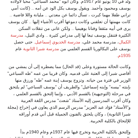
ولد في 10 يونيو عام 1917م. وكان أبوه "محمد السباعي" محبا لأولاده
يوسف ومحمود وأحمد. ويقول يوسف بكل الود عن أمه .. (كانت أمي
تراني طفلا مهما كبرت ، تسأل دائما عن معدتي .. مليانة واللا فاضية ..
كانت مهمتها أن تعلفني وكانت دموعها أقرب الأشياء إليها .. كان يوسف
يرى في أبيه مثقفا وفنانا بوهيميا .. ولكن عانى من تنقلات السكن
الكثيرة فتنقل يوسف تبعا لها إلى مدراس كثيرة .. وادي النيل،
مدرسة
الكمال
، مدرسة محمد علي،
مدرسة الخديوي إسماعيل
. حتى حصل
يوسف على البكالوريا القسم العلمي من
مدرسة شبرا الثانوية
عام
1935م
.
وكانت الحالة مستورة وعلى (قد الحال) مما يضطره إلى أن يمشي من
أقاصي شبرا إلى العتبة على قدميه. وكان قريبا من عمه "طه السباعي"
الوزير في فترة من حياته. وتزوج يوسف إبنة عمه "طه" ورزق منها
بإبنته "بيسه" وإبنه إسماعيل" والطريف أن "يوسف السباعي" لم يلتحق
في مرحلة (التوجيهية) بالقسم الأدبي ، وإنما إلتحق بالقسم العلمي ،
وكان أقرب المدرسين إليه الأستاذ "شعث" مدرس اللغة العربية
و"الأستاذ" فؤاد عبد العزيز" مدرس الرسم الذي يعاون في إخراج (مجلة
شبرا الثانوية) ، وكان يلحتق بالفنون الجميلة قبل أني قدم أوراقه
للإلتحاق بالكلية الحربية.
وإلتحق بالكلية الحربية وتخرج فيها عام 1937م وعام 1940م بدأ