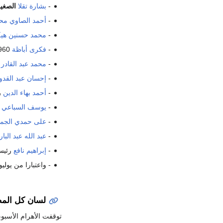
-
بشارة تقلا
الصغي
-
أحمد الصاوي مح
-
محمد حسنين هي
-
فكرى أباظة
1960 – 1961 رئيس مجلس إدارة
-
محمد عبد القادر 
-
إحسان عبد القد
-
أحمد بهاء الدين
رئ
-
يوسف السباعي
ر
-
على حمدي الجم
-
عبد الله عبد البا
-
إبراهيم نافع
رئيسا 
- واعتبارا من يوليو 2005
لسان كل الم