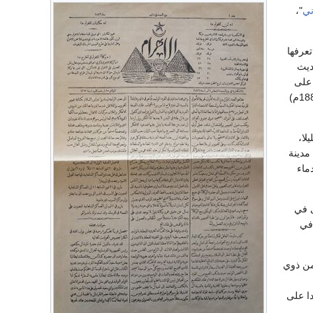
ني
"،
 لم تكن تعرفها
ديث
 على
أنها "حرفة دنيئة"!. كما قام بشارة بأول "رحلة صحفية" يقوم بها مندوب للأهرام، في عام (1298هـ = 1880م)
لا،
ولعل ذلك يرجع إلى طبيعة الترخيص الذي حصلت عليه لصدورها، وهو ما جعلها ترسل وكلاء لها في 12 مدينة
الدماء
ى في
في
من ذوي
دا على