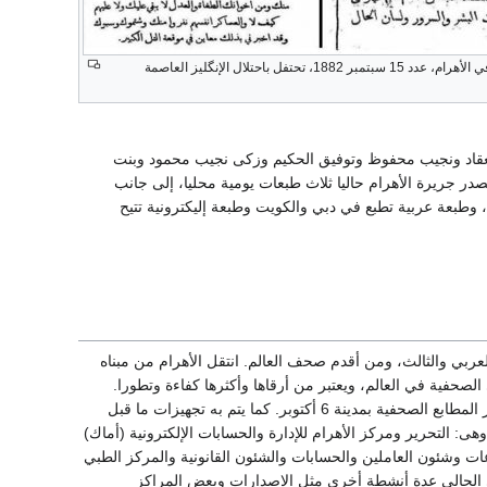
الصفحة الأولى في الأهرام، عدد 15 سبتمبر 1882، تحتفل باحتلال الإنگليز العاصمة
اد ونجيب محفوظ وتوفيق الحكيم وزكى نجيب محمود وبنت
ريرة الأهرام حاليا ثلاث طبعات يومية محليا، إلى جانب
 وطبعة عربية تطبع في دبي والكويت وطبعة إليكترونية تتيح
187، وبذلك فهو أعرق صحف العالمين العربي والثالث، ومن أقدم صحف العالم. انتقل الأهرام من مبناه
ل نوفمبر سنة 1968، وهو واحد من أحدث المباني الصحفية في العالم، ويعتبر من أرقاها وأكثرها كفاءة وتطورا.
ويضم مبنى الجلاء الرئيسي مطبعة صحفية جديدة تستخدم أحدث تكنولوجيا طباعة الأوفست، على غرار المطابع الصحفية بمدينة 6 أكتوبر. كما يتم به تجهيزات ما قبل
ى: التحرير ومركز الأهرام للإدارة والحسابات الإلكترونية (أماك)
عات وشئون العاملين والحسابات والشئون القانونية والمركز الطبي
مبنى الحالي عدة أنشطة أخرى مثل الإصدارات وبعض المراكز