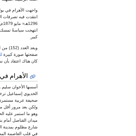
واجهت الأهرام في بواك
انتقدت فيه تصرفات ال
296
انتهجت سياسةً تمسك 
كبير.
ويعد الع
صفحتها صورة كبيرة
لل
كان هناك اعتقاد بأن ن
الأهرام ف
أسسها الأخوان سليم و
صحيفة عربية مستمرة ف
وهو ما استمر عليه الح
ميدان القناصل أمام بن