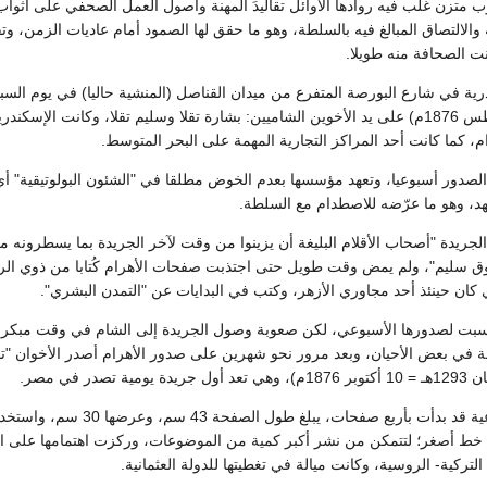
 متزن غلّب فيه روادها الأوائل تقاليدَ المهنة وأصول العمل الصحفي على أثواب
ة والالتصاق المبالغ فيه بالسلطة، وهو ما حقق لها الصمود أمام عاديات الزمن، وت
ت الصحافة منه طويلا.
1293هـ = 5 من أغسطس 1876م) على يد الأخوين الشاميين: بشارة تقلا وسليم تقلا، وكانت ال
ام، كما كانت أحد المراكز التجارية المهمة على البحر المتوسط.
الصدور أسبوعيا، وتعهد مؤسسها بعدم الخوض مطلقا في "الشئون البولوتيقية" أي 
عهد، وهو ما عرّضه للاصطدام مع السلطة.
جريدة "أصحاب الأقلام البليغة أن يزينوا من وقت لآخر الجريدة بما يسطرونه من ب
 ذوق سليم"، ولم يمض وقت طويل حتى اجتذبت صفحات الأهرام كُتابا من ذوي الرأ
كان حينئذ أحد مجاوري الأزهر، وكتب في البدايات عن "التمدن البشري".
لسبت لصدورها الأسبوعي، لكن صعوبة وصول الجريدة إلى الشام في وقت مبكر نسب
ة في بعض الأحيان، وبعد مرور نحو شهرين على صدور الأهرام أصدر الأخوان "ت
وكانت الأهرام الأسبوعية قد بدأت بأرب
ى خط أصغر؛ لتتمكن من نشر أكبر كمية من الموضوعات، وركزت اهتمامها على الأ
لتركية- الروسية، وكانت ميالة في تغطيتها للدولة العثمانية.