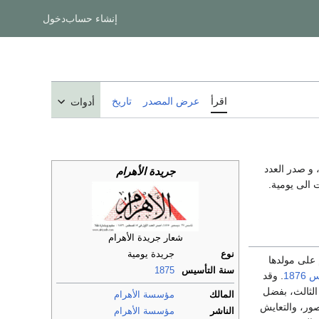
إنشاء حساب
دخول
اقرأ
عرض المصدر
تاريخ
أدوات
 و صدر العدد
جريدة الأهرام
 الى يومية.
شعار جريدة الأهرام
نوع
جريدة يومية
 على مولدها
سنة التأسيس
1875
1876
. وقد
الثالث، بفضل
المالك
مؤسسة الأهرام
صور، والتعايش
الناشر
مؤسسة الأهرام