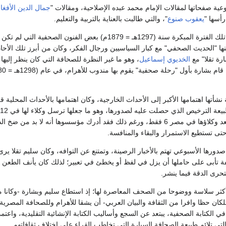
ية صفحاتها لمقالات الإمام محمد عبده الإصلاحية، ومقالات "
جمال الدين الأفغا
رأسها "
يعقوب صنوع
"، والتي طالبت بالعناية بالتربية والتعليم.
استحدثت الأهرام في تلك الفترة المبكرة سنة (1297هـ = 1879م) بعض الفنون الصحفية التي
ها "الحديث الصحفي" مع كبار السياسيين ورجال الفكر، وكان من أبرز تلك الأحا
ارة تقلا" مع
الخديوي إسماعيل
، وهو ما غير النظرة للصحافة التي كان ينظر إليها
نشأتها اهتمامها الأكبر إلى الأحداث الخارجية، وكان اهتمامها بالأحداث المحلية قلي
بالشام، في حين لم يتعد وكلاؤها في مصر 6 فقط، ورغم ذلك فقد أدرك مؤسسوها أنه لا بد من ضخ 
ى تستطيع الاستمرار والبقاء والمنافسة.
صدورها الأسبوعي تهتم بالأخبار الرصينة، وتمتنع عن التوافه، وكان سليم تقلا ير
 تأبى على حاملها أن يزل في لفظ أو يخطئ في تعبير؛ لذلك كان يأنف الطعن 
حرى الدقة فيما ينشر.
كثر سلاسة ووضوحا من الصحف المعاصرة لها؛ إذ استطاع سليم وبشارة -وكانا 
تلكان حظا وافرا من الثقافة والبيان العربي- أن يشقا للأهرام وللصحافة المصرية
في الكتابة الصحفية، يبتعد عن السجع وأساليب الكتابة الإنشائية التقليدية، واعتم
التي تلائم طبيعة الصحافة السيارة التي تخاطب القراء على اختلاف ثقافاتهم.