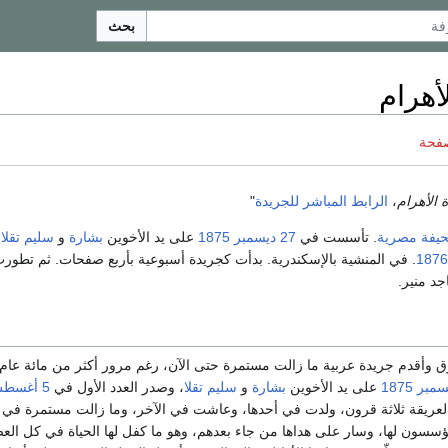
بحث
أهرام
صفحة
 الأهرام
،
الرابط المباشر للجريدة
"
يفة
مصرية
. تأسست في
27 ديسمبر
1875
على يد الأخوين
بشارة
و
سليم تقلا
،
1876
. في المنشية بالإسكندرية. بدأت كجريدة أسبوعية بأربع صفحات. ثم تطورت
جد منير.
رق وأقدم جريدة عربية ما زالت مستمرة حتى الآن، رغم مرور أكثر من مائة عام
1875
على يد الأخوين
بشارة
و
سليم تقلا
، وصدر العدد الأول في
5 أغسطس
عريقة ثلاثة قرون، ولدت في أحدها، وعاشت في الآخر، وما زالت مستمرة في 
المؤسسون لها، وسار على هداها من جاء بعدهم، وهو ما كفل لها الحياة في كل الع