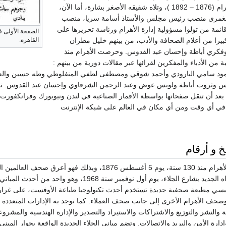
أول رئيس لتحرير الأهرام (1876 – 1892 )، وتلاه شقيقه الأصغر بشارة، أما الآن،
 الغمري منصب رئيس مجلس والأستاذ أسامة سريا، منصب
ائمة من تولوا مسؤولية إدارة الأهرام ورئاسة تحريرها على
، عددا كبيرا من أعلام الصحافة والأدب، من بينهم خليل مطران
القاهرة.
كري أباظة وإحسان عبد القدوس. وحرصت الأهرام منذ
ة من الأدباء والمفكرين لقرائها عبر مقالات دورية من بينهم :
مود سامي البارودي وأحمد شوقي ومصطفى لطفي المنفلوطي وطه حسين والعق
وثروت أباظة ولويس عوض وعبد الرحمن الشرقاوي وإحسان عبد القدوس. تصدر ج
 بعد أن تنقل صفحاتها بواسطة الأقمار الصناعية في لندن ونيويورك وفرانكفورت،
 في أي وقت ومن أي مكان في العالم على شبكة الإنترنت
خ و أرقام
صدر العدد الأول من الأهرام منذ 130 سنة، يوم 5 أغسطس 6
بشارع مظلوم إلى مبناه الجديد بشارع الجلاء، يوم أو
وصحف الأهرام الأخرى إلى جانب صحف العملاء. كما توجد به الإدارات المتعددة وه
 والنشر والتوزيع والاشتراكات والاستيراد والتصدير والإدارة الهندسية والمشرو
وإدارة الأمن والبريد والاتصالات. وتضم مباني الجلاء الجديدة الواقعة بجوار ال