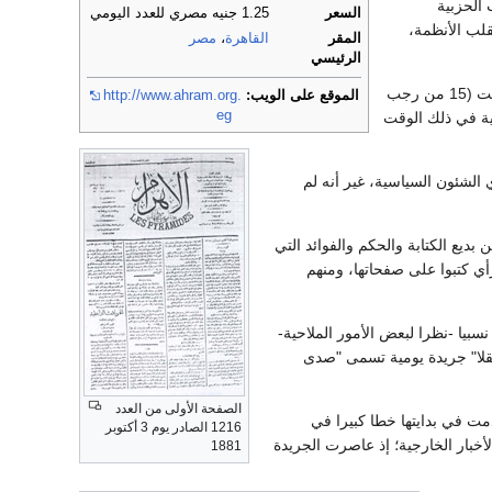
 الحزبية
السعر
1.25 جنيه مصري للعدد اليومي
قلب الأنظمة،
المقر
القاهرة
،
مصر
الرئيسي
ولدت الأهرام بالإسكندرية في شارع البورصة المتفرع من ميدان القناصل (المنشية حاليا) في يوم السبت (15 من رجب
الموقع على الويب:
http://www.ahram.org.
eg
إسكندرية في ذلك الوقت
الشئون السياسية، غير أنه لم
ديع الكتابة والحكم والفوائد التي
ي كتبوا على صفحاتها، ومنهم
يا -نظرا لبعض الأمور الملاحية-
قلا" جريدة يومية تسمى "صدى
الصفحة الأولى من العدد
ع صفحات، يبلغ طول الصفحة 43 سم، وعرضها 30 سم، واستخدمت في بدايتها خطا كبيرا في
1216 الصادر يوم 3 أكتوبر
خبار الخارجية؛ إذ عاصرت الجريدة
1881