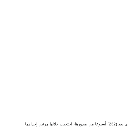
توقفت الأهرام الأسبوعية عن الصدور يوم الخميس (28 من محرم 1298هـ= 30 من ديسمبر 1880م) أي بعد (232) أسبوعا من صدورها، احتجبت خلالها مرتين إحداهما