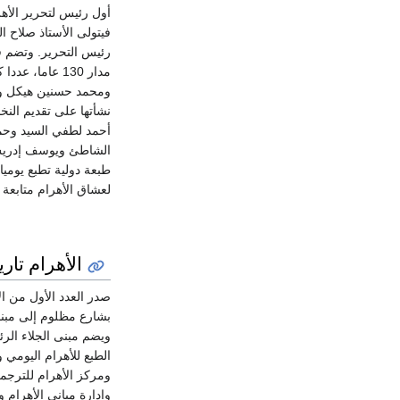
فيتولى الأستاذ صلاح
رئيس التحرير. وتضم ق
مدار 130 عاما
ومحمد حسنين هيكل وف
نشأتها على تقديم النخب
أحمد لطفي السيد وح
الشاطئ ويوسف إدريس 
طبعة دولية تطبع يوميا
لعشاق الأهرام متابعة
الأهرام تاري
الطبع للأهرام اليومي 
ومركز الأهرام للترجمة
وإدارة مباني الأهرام 