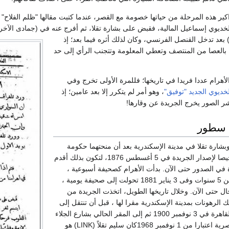
ير هذه المرحلة من حياتها خصومة مع القصر، عندما كتبت مقالها "ظلم الفلاح" 
خديوي إسماعيل المالية، فقبض على بشارة تقلا، ثم أفرج عنه في (جمادى الآخر
1هـ= مايو 1879م) بعد تدخل القنصل الفرنسي، وكان لذلك أثره فيما بعد؛ إذ
بالعصا من المنتصف وتعطي المعلومة وتتجنب الرأي إلى حد
دد (152) من الأهرام عددا فريدا في تاريخها؛ فللمرة الأولى تخرج وفي
خديوي الجديد "توفيق"
، وهو أمر لم يتكرر إلا بعد عامين؛ إذ
شر الصور يخرج الجريدة عن وقارها!
ي سطور
بشارة تقلا في مدينة الإسكندرية بعد أن منحتهما حكومة
الخديوي إسماعيل ترخيصا لإصدار الجريدة في 5 أغسطس 1876، لتكون بذلك أقدم
ي الصدور حتى الآن. بدأت الأهرام كصحيفة أسبوعية ،
ولكن بعد مرور أقل من 5 سنوات وفى 3 يناير 1881 تحولت إلى صحيفة يومية ،
ال حتى الآن. وخلال تاريخها الطويل، اتخذت الجريدة من
ك الرهونات بمدينة الإسكندرية مقرا لها ، قبل أن تنتقل إلى
شارع مظلوم بمدينة القاهرة في 3 نوفمبر 1900 ثم إلى المقر الحالي بشارع الجلاء
في قلب العاصمة المصرية اعتبارا من 1 نوفمبر 1968كان سليم تقلاً (LINK) هو