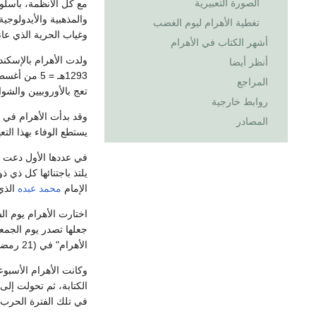
الصورة التعبيرية
مع كل الأنظمة، بأسلوب
والمذهبية والأيدولوجي
تغطية الأهرام ليوم الغضب
وغياب الحرية الذي عان
أشهر الكتاب في الأهرام
أنظر أيضا
المراجع
تعج بالأوروبيين والشو
روابط خارجية
وقد بدأت الأهرام في 
المصادر
يستطع الوفاء بهذا الت
في عددها الأول دعت ال
يلتذ باجتنائها كل ذي
الإمام
محمد عبده
الذي 
اختارت الأهرام يوم ا
جعلها تصدر يوم الجمع
الأهرام" في (21 رمضان 1293هـ = 10 أكتوبر 1876م)، وهي تعد أول جريدة يومية تصدر في مصر.
الكتابة، ثم تحولت إل
في تلك الفترة الحرب ا