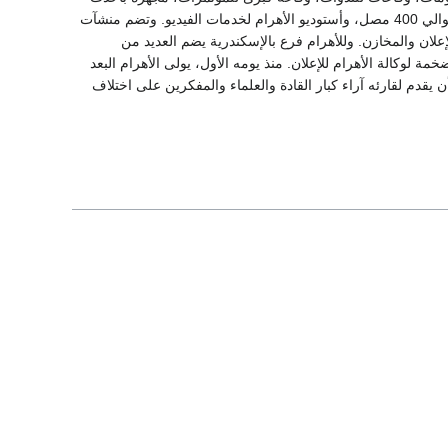
الوسائل السمعية والبصرية والترجمة الفورية، تسع 500 شخص، وقاعة معارض كبيرة، ومسجد يسع حوالي 400 مصل، وأستوديو الأهرام لخدمات الفيديو. وتضم منشآت
ان والمخازن. وللأهرام فرع بالإسكندرية يضم العديد من
ة لوكالة الأهرام للإعلان. منذ يومه الأول، يولى الأهرام البعد
 يقدم لقارئه آراء كبار القادة والعلماء والمفكرين على اختلاف