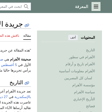
المعرفة
القائمة الرئيسية
جريدة ال
مقالة
ناقش هذه ال
المحتويات
أخف
التاريخ
"هذه المقالة عن
جريدة
الأهرام في سطور
صحيفة الأهرام
هي
صح
الأهرام تاريخ و أرقام
الأول في
5 أغسطس
يرأس تحريرها حاليا ما
الأهرام معلومات أساسية
لسان كل المصريين
التاريخ
مؤسسة الأهرام
تعد جريدة الأهرام أع
سياسة الأهرام
بالإسكندرية
في
27 ديسمبر
التأريخ الإخباري
عاصرت هذه الجريدة ال
فضائح
تقاليد أرساها الآباء 