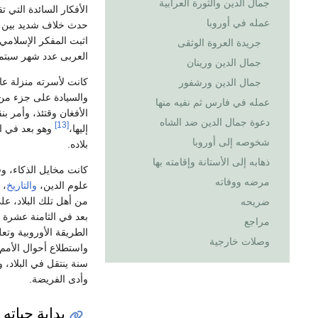
جمال الدين والثورة العرابية
الأفكار السائدة التي 
عمله في أوروبا
حدث خلاف شديد بين الك
اثبت المفكر الإسلامي 
جريدة العروة الوثقى
العربى عدد شهر سبتمبر 2012 صفحة
جمال الدين ورينان
كانت لأسرته منزلة عال
جمال الدين ورشفور
والسيادة على جزء من ال
عمله في فارس ثم نفيه منها
الأفغان وقتئذ، وأمر بن
دعوة جمال الدين ضد الشاه
[13]
إليها،
وهو بعد في ال
شخوصه إلى أوروبا
بلاده.
ذهابه إلى الأستانة وإقامته بها
كانت مخايل الذكاء، وق
مرضه ووفاته
علوم الدين،
والتاريخ
،
من أهل تلك البلاد، ع
ضريحه
بعد في الثامنة عشرة
مراجع
الطريقة الأوروبية وتعلم
وصلات خارجية
واستطلاع أحوال الأم
سنة ينتقل في البلاد، 
وأدى الفريضة.
بداية حياته 