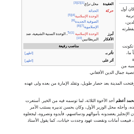
[3]
[2]
[1]
العقيدة
محل نزاع
ان أول
حركة
الحداثة
ربية
[5]
[4]
الوحدة الإسلامية
[6]
الصوفية الجديدة
دين،
[8]
[7]
الإسلاموية
بفطرته
[1]
أبرز
الوحدة الإسلامية
، الوحدة السنية-الشيعية، ضد
[10]
الأفكار
البريطانيين
 تكونت
مناصب رفيعة
 ما،
تأثر بـ
[اظهر]
أثر على
[اظهر]
سبه من
شخصية جمال الدين الأفغاني.
وفتحت المدينة بعد حصار طويل، وتقلد الإمارة من بعده ولى عهده
حمد أعظم
أحد الأخوة الثلاثة، لما توسمه فيه من الخير. أستعرت
نده، وأحله محل الوزير الأول، وكان بحسن تدبيره يستتب الأمر
 الإنجليز يعضدونه بأموالهم ودسائسهم، فأيدوه ونصروه، ليجعلوه
، فبيعت أمانات ونقضت عهود وجددت خيانات، كما يقول الأستاذ