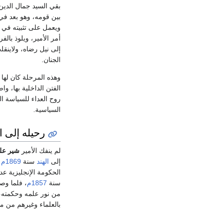
بقي السيد جمال الدي
بين قومه، وهو بعد في 
ويعمل على تثبيته في ا
أمر الأمير، ويلوذ بالف
إلى نيل رضاه، ولاينق
الجنان.
وهذه المرحلة كان لها 
الفتن الداخلية بها، و
روح العداء للسياسة ال
السياسية.
رحيله إلى ا
لم ينفك الأمير
شير عل
إلى
الهند
سنة
1869م
-
الحكومة الإنجليزية عد
سنة
1857م
، فلما وصل
من نور علمه وحكمته، و
بالعلماء وغيرهم من مر