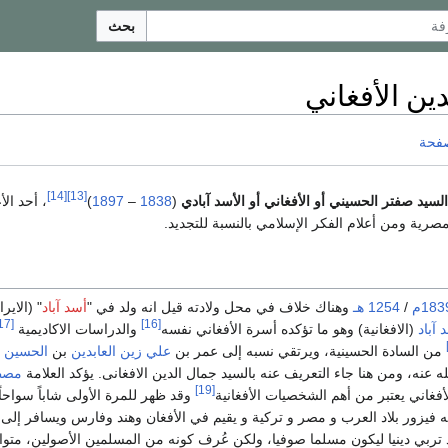
بحث
ين الأفغاني
صفحة
[14]
[13]
سيد صفتر الحسيني أو الأفغاني أو الأسد آبادي
(
1838
–
1897
)
، أحد الأ
مصرية ومن أعلام الفكر الإسلامي بالنسبة للتجديد.
183م
/
1254 هـ
وهناك خلاف في محل ولادته قيل انه ولد في "
أسد آباد
" (الايرا
[17]
[16]
 آباد
(الافغانية) وهو ما تؤكده أسرة الأفغاني نفسه
والدراسات الاكاديمية
من السادة الحسينية، ويرتقي نسبه إلى عمر بن
علي زين العابدين
بن
الحسين 
 عنه، ومن هنا جاء التعريف عنه بالسيد جمال الدين الافغانی. يؤكد العلامة
مصط
[19]
أفغاني يعتبر من أهم الشخصيات الأفغانية
وقد ظهر للمرة الأولى شاباً سواحا
ه فيزور بلاد العرب و مصر و تركية و يقيم في الأفغان وهند وفارس ويسافر إلى 
تربي دينيا ليكون مسلما صوفيا، ولكن عُرف كونه من المسلمين الأصولين، متوا