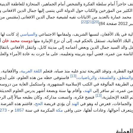
تقف حاجزاً أمام سلطة الفكرة والشخص أمام الجماهير، المنحازة للعاطفة الدينية.
ثير من المؤرخين والكتاب حول الدولة التي ينتمى إليها جمال الدين الافغانى و
محمد عمارة بالعديد من الاثباتات نفيه لشيعية جمال الدين الافغانى.(مقتبس من
[22]
[21]
[20]
 84)
ية في بلاد الأفغان، لنسبها الشريف، ولمقامها الاجتماعي
والسياسي
إذ كانت لها 
بلاد الأفغانية، تستقل بالحكم فيه، إلى أن نزع الإمارة منها
دوست محمد خان
أ
قل والد السيد جمال الدين وبعض أعمامه إلى مدينة كابل، وانتقل الأفغاني بانتقال
ثامنة من عمره، فعني أبوه بتربيته وتعليمه، على ما جرت به عادة الأمراء والعل
وة الفطرة، وتوقد القريحة تبدو عليه منذ صباه، فتعلم
اللغة العربية
، والأفغانية،
[13]
والمنطق
،
والفلسفة
،
والرياضيات
،
فاستوفى حظه من هذه العلوم، على أيدي 
لى الطريقة المألوفة في الكتب الإسلامية المشهورة، واستكمل الغاية من دروسه
 من عمره، ثم سافر إلى
الهند
، وأقام بها سنة وبضعة أشهر يدرس العلوم الحديثة
[13]
 اللغة الإنجليزية،
فنضج فكره، واتسعت مداركه. وكان بطبعه ميالاً إلى الرح
م والجماعات، فعرض له وهو في
الهند
أن يؤدي فريضة
الحج
، فاغتنم هذه الفرص
ويتعرف أحوالها، وعادات أهلها، حتى وافى
مكة
المكرمة في سنة
1857
م -
1273 ه
العملية