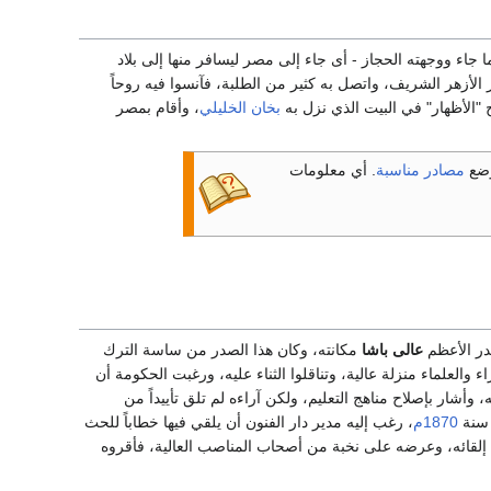
نما جاء ووجهته الحجاز - أى جاء إلى مصر ليسافر منها إلى بلاد
 الأزهر الشريف، واتصل به كثير من الطلبة، فآنسوا فيه روحاً
 "الأظهار" في البيت الذي نزل به
بخان الخليلي
، وأقام بمصر
ضع
مصادر مناسبة
. أي معلومات
در الأعظم
عالى باشا
مكانته، وكان هذا الصدر من ساسة الترك
ء والعلماء منزلة عالية، وتناقلوا الثناء عليه، ورغبت الحكومة أن
ر بإصلاح مناهج التعليم، ولكن آراءه لم تلق تأييداً من
 سنة
1870م
، رغب إليه مدير دار الفنون أن يلقي فيها خطاباً للحث
بل إلقائه، وعرضه على نخبة من أصحاب المناصب العالية، فأقروه