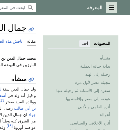
المعرفة
القائمة الرئيسية
جمال الد
مقالة
ناقش هذه ال
المحتويات
أخف
منشأه
محمد جمال الدين بن ال
البارزين في النهضة ال
بداية حياته العملية
رحيله إلى الهند
منشأه
مجيئه مصر لأول مرة
ولد جمال الدین سنة
9
سفره إلى الأستانة ثم رحيله عنها
و قيل أنه ولد في
أسعد
عودته إلى مصر وإقامته بها
[13]
ووالده السيد صفتر
أثره العلمي والأدبي
بن أبي طالب
رضى الله
جواد
ان جمال الدين ال
أعمالة
من الشرق كله وطناً ل
أثره الأخلاقي والسياسي
[15]
عواصم أوروبا.
وقد 