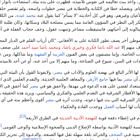
 وأخذ يبث تعاليمه في نفوس تلاميذه، فظهرت على يده بيئة، استضاءت بأنوار ال
هام، وبفضله خطا فن الكتابة والخطابة في مصر خطوات واسعة، ولم تقتصر حلق
أعيان وغيرهم، وهو في كل أحاديثه "لا يسأم" كما يقول عنه
محمد عبده
، من الكل
كر إلى النظر في الشؤون العامة مما يمس مصلحة البلاد وسكانها، وكان طلبة العلم
 ينالونه إلى أحيائهم، فاستيقظت مشاعر وتنبهت عقول، وخف حجاب الغفلة في 
طن آخر يصف تطور الكتابة على يد الأفغاني: "كان أرباب القلم في الديار الم
ف منهم إلا
عبد الله باشا فكري
وخيري باشا
،
ومحمد باشا سيد أحمد
على ضعف ف
 الخاصة، وإما مصنفون في بعض الفنون
العربية
أو
الفقهية
وما شاكلها، ومن ع
ث في السن، شيوخ في الصناعة، وما منهم إلا من أخذ عنه، أو عن أحد تلاميذه، 
ها الأثر البالغ في نهضة العلوم والآداب في
مصر
، ولايفوتنا القول بأن البيئة 
ى أن
مصر
بما فيها
جامع الأزهر
، والمعاهد العلمية الحديثة، والتقدم العلمي الذي ا
الاستعداد لقضي على هذه الدعوة في مهدها، ولأخفق هو في
مصر
كما أخفق في الأ
ها الأقطار الشرقية في التقدم العلمي والفكري والسياسي، ويزيد هذه الحقيقة 
ار الشرقية التي بث فيها دعوته، وجدت أثره في
مصر
أقوى وأعظم منه في أي بل
يأت لها أسباب
العمل
ووجدت القادة والحكماء.
[23]
هام في إعطاء دفعة قوية
للنهضة الأدبية الحديثة
في الطرق الأربعة
:
[24]
مناسبة‌ للنهضة‌ الأدبیة بواسطه الإصلاح الدینی والصحوة الإسلامیة والوعی القومی.
اسیة فـی
الصحف
والجرائد بلغة سهلة تقل فیها الصنعة‌، والدعـوة‌ إلى تحریر الک
[29]
[28]
[27]