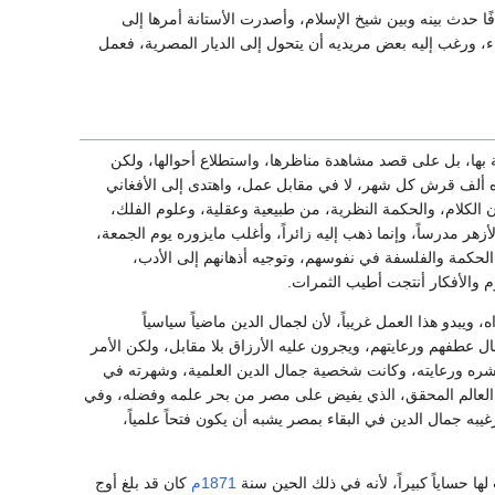
ا حدث بينه وبين شيخ الإسلام، وأصدرت الأستانة أمرها إلى
ء، ورغب إليه بعض مريديه أن يتحول إلى الديار المصرية، فعمل
مة بها، بل على قصد مشاهدة مناظرها، واستطلاع أحوالها، ولكن
ره ألف قرش كل شهر، لا في مقابل عمل، واهتدى إلى الأفغاني
 الكلام، والحكمة النظرية، من طبيعية وعقلية، وعلوم الفلك،
ر مدرساً، وإنما ذهب إليه زائراً، وأغلب مايزوره يوم الجمعة،
الحكمة والفلسفة في نفوسهم، وتوجيه أذهانهم إلى الأدب،
وم والأفكار أنتجت أطيب الثمرات.
ويبدو هذا العمل غريباً، لأن لجمال الدين ماضياً سياسياً
ل عطفهم ورعايتهم، ويجرون عليه الأرزاق بلا مقابل، ولكن الأمر
 نشره ورعايته، وكانت شخصية جمال الدين العلمية، وشهرته في
 العالم المحقق، الذي يفيض على مصر من بحر علمه وفضله، وفي
يبه جمال الدين في البقاء بمصر يشبه أن يكون فتحاً علمياً،
ها حساياً كبيراً، لأنه في ذلك الحين سنة
1871م
كان قد بلغ أوج