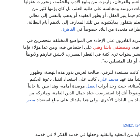
علم والعرفان، وارتوت من ينابيع الأدب والحكمة، وتحررت عقولها
ات دروسه ومجالسه على طلبة العلم، بل كان يؤمها كثير من
ام فيما ينير العقل، أو يطهر العقيدة أو يذهب بالنفس إلى معالي
 ينتقلون بمايكتبونه من تلك المعارف إلى بلادهم أيام البطالة،
أطراف متعددة من البلاد خصوصاً في
القاهرة
.
صرية القادرون على الإجادة في المواضيع المختلفة منحصرين في
يه،
ومصطفى باشا وهبي
على اختصاص فيه، ومن عدا هؤلاء فإما
شر سنوات ترى كتبة في القطر المصري، لايشق غبارهم ولايوطأ
أو قلد المتصلين به".
التي كانت مستعدة للرقي، صالحة لغرس بذور هذه النهضة، وظهور
بتدأ منذ عهد
محمد علي
، كانت على استعداد لتقبل دعوة الحكيم
ستانة، حيث وجد أبواب
العمل
موصدة أمامه، وهذا يبين لنا جانباً
وضوحاً أنك إذا استعرضت حياة جمال الدين العامة، وماتركه من
د من البلدان الأخرى، وفي هذا مايدلك على مبلغ استعداد
مصر
[26]
[25]
تابة من التعقید والتقلید وجعلها في خدمة الفکر لا‌ في خدمة