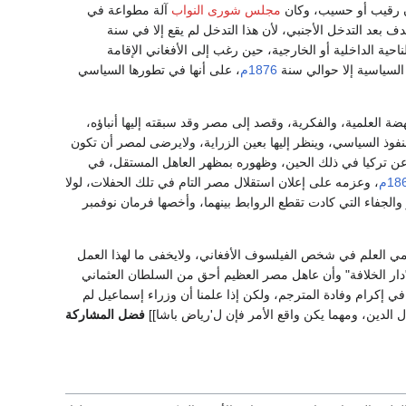
دون رقيب أو حسيب، وكان
مجلس شورى النواب
آلة مطواعة في
ف بعد التدخل الأجنبي، لأن هذا التدخل لم يقع إلا في سنة
ة الداخلية أو الخارجية، حين رغب إلى الأفغاني الإقامة
السياسية إلا حوالي سنة
1876م
، على أنها في تطورها السياسي
للنهضة العلمية، والفكرية، وقصد إلى مصر وقد سبقته إليها أنباؤه،
نفوذ السياسي، وينظر إليها بعين الزراية، ولايرضى لمصر أن تكون
صال عن تركيا في ذلك الحين، وظهوره بمظهر العاهل المستقل، في
18م
، وعزمه على إعلان استقلال مصر التام في تلك الحفلات، لولا
الجفاء التي كادت تقطع الروابط بينهما، وأخصها فرمان نوفمبر
حمي العلم في شخص الفيلسوف الأفغاني، ولايخفى ما لهذا العمل
دار الخلافة" وأن عاهل مصر العظيم أحق من السلطان العثماني
د في إكرام وفادة المترجم، ولكن إذا علمنا أن وزراء إسماعيل لم
 الدين، ومهما يكن واقع الأمر فإن ل'رياض باشا]]
فضل المشاركة