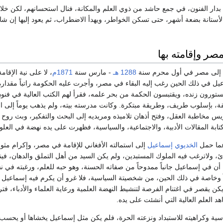
بدار الفنون، في جمع حاشد من ذوي العلم والمكانة، فنال استحسانهم، لكن خلافً
الأستانة بضعة أشهر، حتى تسكن الخواطر، ويهدأ الاضطراب، ثم يعود إليها إن شا
صر وإقامته بها
ن إلى مصر في أول محرم سنة
1288 هـ
- مارس سنة
1871م
، لا على نية الإقا
يل في ذلك الحين رغب إليه البقاء في مصر، وأجرت عليه الحكومة راتباً مقدا
ستورون زنده، ويقتبسون الحكمة من بحر علمه، فقرأ لهم الكتب العالية في فنون
 بإسلوب طريف، وطريقة مبتكرة. وكانت مدرسته بيته، ولم يذهب يوماً إلى الأزه
يس مخاطبة العقل، وفتح أذهان تلاميذه ومريديه إلى البحث والتفكير، وبث روح 
كتابة المقالات الأدبية، والاجتماعية، والسياسية، فظهرت على يده نهضة في العل
عما حمل
الخديوي إسماعيل
إلى استمالته الأفغاني للإقامة في مصر، وإكرام مثواه، 
 ولاترغب فيه الملوك المستبدين، ولم يكن السيد من أهل التملق والدهان، فينا
ا أن في إسماعيل جانباً ممدوحاً من صفاته الحسنة، وهو حبه للعلم، ورغبته في
ً وخاصة في ذلك الحين، من شخصيتة السياسية، فلا غرو أن يكرم فيه إسماعيل
ن يقصر في اغتنام الفرصة لتنشيط النهضة العلمية ورعاية العلماء والأدباء، فترغ
 العلم العالية التي أنشئت على يده.
ياسية وكراهيته للاستبداد ونزعته الحرة، فلم يكن مثل إسماعيل يخشاها أو يحسب ل