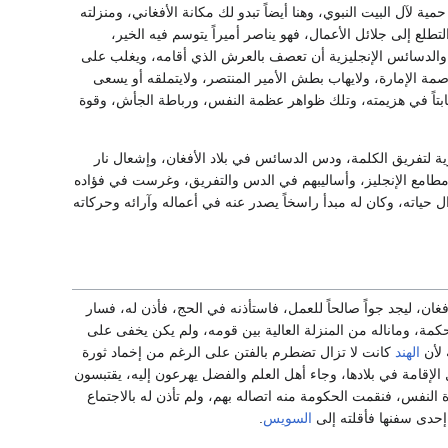
 لآل البيت النبوي، وهنا أيضاً تبدو لك مكانة الأفغاني، ومنزلته
طلع إلى جلائل الأعمال، فهو يناصر أميراً يتوسم فيه الخير،
سة والدسائس الإنجليزية أن تعصف بالعرش الذي أقامه، ويغلب على
مة الإمارة، ولايهاب بطش الأمير المنتصر، ولايتملقه أو يسعى
ثابتاً في هزيمته، وتلك ظواهر عظمة النفس، ورباطة الجأش، وقوة
زية لتفريق الكلمة، ودس الدسائس في بلاد الأفغان، وإشعال نار
ن مطامع الإنجليز، وأساليبهم في الدس والتفريق، وغرست في فؤاده
ل حياته، وكان له مبدأ راسخاً يصدر عنه في أعماله وآرائه وحركاته
فغان، ليجد جواً صالحاً للعمل، فاستأذنه في الحج، فأذن له، فسار
كمة، وماناله من المنزلة العالية بين قومه، ولم يكن يخفى على
 لأن
الهند
كانت لا تزال تضطرم بالفتن على الرغم من إخماد ثورة
 الإقامة في بلادها، وجاء أهل العلم والفضل يهرعون إليه، يقتبسون
النفس، فنقمت الحكومة منه اتصاله بهم، ولم تأذن له بالاجتماع
 إحدى سفنها فأقلته إلى
السويس
.