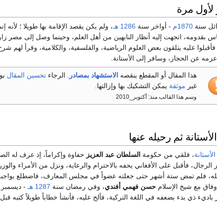
لأول مرة
ائل سنة
1870م
- أواخر سنة
1286 هـ
، ولم يكن يقصد الإقامة بها طويلا ؛ لأنه إ
اس بقدومه، اتجهت إليه أنظار النابهين من أهل العلم، وحينما وصل إلى مصر زار
بلوا عليه يتلقون بعض العلوم الرياضية، والفلسفية، والكلامية، وقرأ لهم شرح
 عزمه عن الحجاز، وسافر إلى الأستانة.
هذا المقال أو المقطع ينقصه
الاستشهاد بمصادر
. الرجاء
تحسين المقال
بو
غير
موثقة
يمكن التشكيك بها وإزالتها.
وسم هذا القالب منذ: أكتوبر_2010
أستانة ثم رحيله عنها
الأستانة
، فلقي من حكومة
السلطان عبد العزيز
حفاوة وإكراماً، إذ عرف له الص
ار الرجال، فأقبل على الأفغاني يحفه بالاحترام والرعاية، ونزل من الأمراء والوزرا
، فلم تمض ستة أشهر حتى جعلته عضواً في مجلس المعارف، فاضطلع بواجبه، وأشا
وفاق مع شيخ الإسلام
حسن فهمي أفندي
، وفي رمضان سنة
1287 هـ
- ديسمبر
باديء ذي بدء بضعفه في اللغة التركية، فألح عليه، فأنشأ خطاباً طويلاً كتبه ق