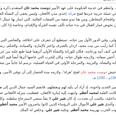
ان، وانتظم في خدمة الحكومة على عهد الأمير
دوست محمد خان
المتقدم ذكره وك
في حملة حربية جردها لفتح
هراة
، إحدى مدن الأفغان، وليس يخفى أن النشأة الح
واقتحام المخاطر، ومن هنا تبدو صفة من الصفات العالية، التي امتاز بها جمال ال
يخوض غمار القتال في بدء حياته تألف نفسه الجرأة والإقدام، وخاصة إذا كان 
ولى، وفي الدور الأول من حياته، تستطيع أن تتعرف على اخلاقه، والعناصر التي
كما رأيت من بيت مجيد، ازدان بالشرف واعتز بالإمارة، والسيادة، والحكم، زمناً
ي كنف أبيه ورعايته، فكان للوراثة والنشأة الأولى أثرهما فيما طبع عليه من عزة
أخص صفاته، ولازمته طوال حياته، وكان للحرب التي خاضها أثرها أيضاً فيم اكت
اثة والنشأة، والتربية، والمرحلة الأولى في الحياة العملية، ترسم لنا جانباً من 
ي جيش
دوست محمد خان
لفتح "هراة"، ولازمه مدة الحصار إلى أن توفي الأمير، 
18م
-
1280 هـ
.
ير الجديد واخوته، إذ أراد أن يكيد لهم ويعتقلهم، فانضم السيد جمال الدين إلى
م
كانت الغلبة
لمحمد أعظم
، وانتهت إليه إمارة الأفغان، فعظمت منزلة الأفغاني ع
داخلية، مالبثت أن تجددت، إذ كان
شير علي
لا يفتأ يسعى لاسترجاع سلطته، وكان
، وأغدق
شير علي
الأموال على الرؤساء الذين كانوا يناصرون الأمير
محمد أعظم
هت الحرب بهزيمة
محمد أعظم
، وغلبه
شير علي
، وخلص له الملك.