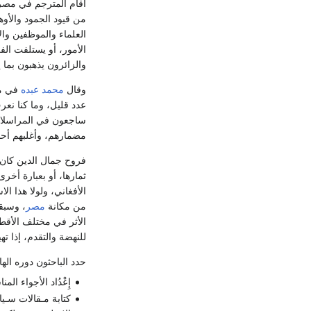
أقام المترجم في مصر،
من قيود الجمود والأو
العلماء والموظفين وال
الأمور، أو يستلفت الف
والزائرون يذهبون بما
وقال
محمد عبده
في مو
عدد قليل، وما كنا نعر
ساجعون في المراسلات
مضمارهم، وأغلبهم أحدا
فروح جمال الدين كان ل
ثمارها، أو بعبارة أخر
الأفغاني، ولولا هذا 
من مكانة
مصر
، وسبق
الأثر في مختلف الأقط
للنهضة والتقدم، إذا ته
حدد الباحثون دوره ال
إِعْدُاد الأجواء ال
کتابة مـقالات سـی