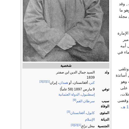
, وقد
هو ما
 مجلة
الإمارة
مير
 أبيه
ماء في
شخصية
 وتلقى
ولد
السيد جمال الدين ابن صفتر
أساتذة
1839
 وهو
[3]
[2]
[1]
كنر
، أفغانستان، أو
همدان
، إيران
 على
توفي
9 مارس 1897 (58 عاماً)
لات،
إسطنبول
،
الدولة العثمانية
[9]
ة وقضى
سبب
سرطان الفم
الوفاة
ـ
،
[3]
المثوى
كابول
،
أفغانستان
الديانة
الإسلام
[3]
[2]
[1]
الجنسية
محل نزاع