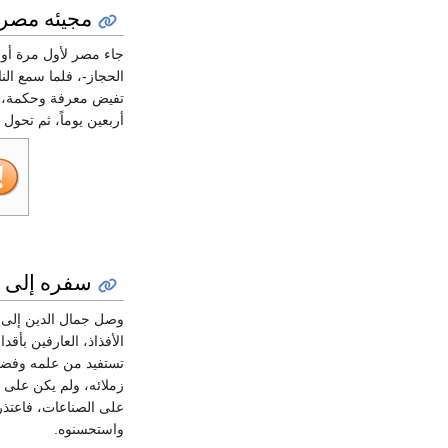
مجيئه مصر 
جاء مصر لأول مرة أو
الحجاز-، فلما سمع الن
تفيض معرفة وحكمة، فأق
أربعين يوماً، ثم تحول
سفره إلى ال
وصل جمال الدين إلى
الأفذاذ، العارفين بأقد
تستفيد من علمه وفضله
زملائه، ولم يكن على 
على الصناعات، فاعتذر 
واستحسنوه.