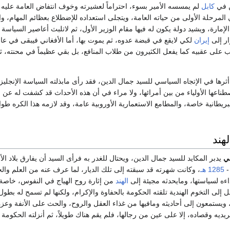
ن في
كابل
لم يمسسه الأمير بسوء، احتراماً لعشيرته وخوف انتفاض العامة عليه حمية
المرحلة الأولى من حياته العامة، ويتجلى استعداده للإضطلاع بعظائم المهام، والت
لإمارة، ويشيد دولة يكون له فيها مقام الوزير الأول، ثم لاتلبث أعاصير السيا
رار إلى
إيران
لكي لايقع في قبضة عدوه، ثم يموت بها، أما الأفغاني فيبقى في عاص
لب على عقبيه كما يفعل الكثيرون من طلاب المنافع، بل بقي عظيماً في محنته، 
أثرها في الإتجاه السياسي للسيد جمال الدين، فقد رأى مابذلته السياسة الإنجلي
اصطناعها الأولياء من بين أمرائها، ولا مراء في أن هذه الأحداث قد كشفت له ع
بريطانية خاصة، والمطامع الاستعمارية الأوروبية عامة، وقد لازمه هذا الكره طوا
لهند
ي
يدبر المكايد للسيد جمال الدين، ويحتال للغدر به فرأى السيد أن يفارق بلاد الأ
1285 هـ
، وكانت شهرته قد سبقته إلى تلك الديار، لما عرف عنه من العلم والح
اءه لسياستها، ومايحدثه مجيئة إلى
الهند
من إثارة روح الهياج في النفوس، خاصة
 إلى التخوم الهندية تلقته الحكومة بالحفاوة والإكرام، ولكنها لم تسمح له بطول
يستمعون إلى أحاديثه ومافيها من غذاء العقل والروح، والحث على الأنفة وعزة 
يديه وقصاده، إلا على عين من رجالها، فلم يقم هناك طويلاً، ثم أنزلته الحكومة