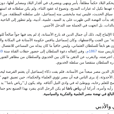
كم البلاد حكماً مطلقاً، يأمر وينهى ويتصرف في أقدار البلاد ومصاير أهلها، 
عهدها تكيل له عبارات المديح، وتصوغ له عقود الثناء، ولم يكن سلطانه قد استهد
سياق الحديث، فليس ثمة مايخشى منه إسماعيل، على سلطته المطلقة، من الناحي
 بدأت النهضة التي ظهرت على يد السيد، علمية، أدبية، ولم تتطور إلى الناحية 
الذات، بل اتجهت في الجملة ضد التدخل الأجنبي.
نا الإلماح إليه، ذلك أن جمال الدين قد بارح الأستانة، إذ لم يجد فيها جواً صالحاً 
فة" من العنت والاضطهاد، وكان إسماعيل ينافس حكومة الأستانة في المكانة وال
يكون هو تابعاً للسلطان العثماني، وليس خافياً ما كان يبذله من المساعي للانف
باريس سنة
1867م
، وفي إغفاله دعوة السلطان إلى حضور حفلات القناة سنة
69
 اعترضته، ولايغرب عن الذهن ما كان بين الخديوي والسلطان من مظاهر الفتور و
ه السلطان منتقصا من سلطة الخديوي.
ل الدين مصر مبعداً من الأستانة، فلم يفت ذكاء إسماعيل أن يغتنم الفرصة لي
لأحدوثة، إذ يرى الناس فيه أن مصر تؤوي العلماء والحكماء، حين تضيق عنهم "
يفسح للعلم رحابه، ويوطئ له في وادي النيل أكنافه. وقد يكون ل'''رياض باشا''' ي
رأيه وأمره، أدركنا أن
رياض باشا
لم يكن الرجل الذي ينفرد بهذا الصنيع نحو جمال
لبالغ في نهضة مصر العلمية والفكرية والسياسية.
 والأدبي