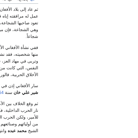
ثم عاد إلى بلاد الأفغ
عمل له مرافقته إياه 
تعود صاحبها الشجاعة، 
وهي الشجاعة، فإن من 
شجاعاً.
ففي نشأة الأفغاني الأ
منها شخصيته، فقد نشأ 
وتربى في مهاد العز، ف
النفس، التي كانت من 
الأخلاق الحربية، فالور
سار الأفغاني إذن ف
شير علي خان
سنة
64
ثم وقع الخلاف بين الأم
نار الحرب الداخلية، ف
للأمير، ولكن الحرب ال
من أوليائهم وصنائعهم
الشيخ
محمد عبده
وانت