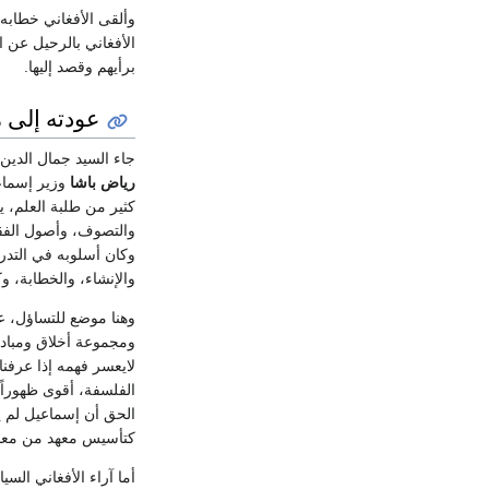
وألقى الأفغاني خطابه 
الأفغاني بالرحيل عن 
برأيهم وقصد إليها.
عودته إلى م
جاء السيد جمال الدي
رياض باشا
وزير إسماع
كثير من طلبة العلم، ي
والتصوف، وأصول الفقة،
وكان أسلوبه في التدر
والإنشاء، والخطابة، و
وهنا موضع للتساؤل، 
ومجموعة أخلاق ومبادئ،
لايعسر فهمه إذا عرفن
الفلسفة، أقوى ظهورا
الحق أن إسماعيل لم يك
كتأسيس معهد من معاهد
أما آراء الأفغاني الس