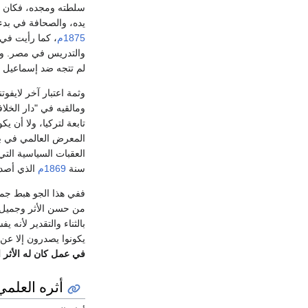
سلطته ومجده، فكان يح
يده، والصحافة في بدء 
1875م
، كما رأيت في 
والتدريس في مصر. وقد
لم تتجه ضد إسماعيل ب
وثمة اعتبار آخر لايفوت
ومالقيه في "دار الخلا
تابعة لتركيا، ولا أن 
المعرض العالمي في 
العقبات السياسية التي
سنة
1869م
الذي أصدر
ففي هذا الجو هبط جما
من حسن الأثر وجميل ا
بالثناء والتقدير لأنه 
يكونوا يصدرون إلا عن 
في عمل كان له الأثر ا
أثره العلمي