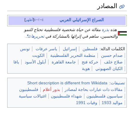
المصادر
الصراع الإسرائيلي العربي
e
t
v
أظهر
هذه
بذرة
مقالة عن حياة شخصية فلسطينية تحتاج للنمو
والتحسين، ساهم في إثرائها بالمشاركة في
تحريرها
.
الكلمات الدالة:
فلسطين
إسرائيل
ياسر عرفات
تونس
صدام حسين
منظمة التحرير الفلسطينية
الكويت
صلاح خلف
حركة فتح
جامعة القاهرة
أيلول الأسود
يافا
الكيان الصهيوني
هوية
تصنيفات
:
Short description is different from Wikidata
مقالات ذات عبارات بحاجة لمصادر
بذور أعلام
فلسطينيون
سياسيون فلسطينيون
شهداء فلسطينيون
اغتيالات سياسية
مواليد 1933
وفيات 1991