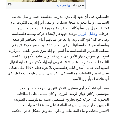
صلاح خلف
وياسر عرفات
فلسطين،قبل أن يعود إلى غزة مدرسا للفلسفة حيث واصل نشاطه
السياسي و بدأ ينحو به منحا عسكريا، وانتقل أبو إياد إلى الكويت عام
1959 للعمل مدرساً وكانت له فرصة هو ورفاقه وخصوصاً ياسر
عرفات
وخليل الوزير
لتوحيد جهودهم لإنشاء حركة وطنية فلسطينية
وهي حركة "فتح"التي وبدءوا بعرض مبادئهم أمام الجماهير الواسعة
بواسطة مجلة "فلسطنينا"، وفي العام 1969 بعد دمج حركة فتح في
منظمة التحرير الفلسطينية بدأ اسم أبو إياد يبرز عضو اللجنة المركزية
لفتح، ثم مفوض جهاز الأمن في فتح، ثم تولى قيادة الأجهزة الخاصة
التابعة للمنظمة ومنذ عام 1970 تعرض أبو إياد لأكثر من عملية اغتيال
استهدفت حياته. أصدر كتاب(فلسطيني بلا هوية)عام 1978 على شكل
سلسلة من اللقاءات مع الصحفي الفرنسي اريك رولو حيث حاول نفي
أي علاقة له بأيلول الأسود.
يعتبر أبو اياد أحد أهم منظري الفكر الثوري لحركة فتح, و احدد
مؤسسي ركائز جهاز الرصد الثوري, و كان يسمى على النطاقات
النخبوية في حركة فتح بجارنج فلسطين نسبة للدبلومسي السويدي
المشهور جارنج وذلك لقدرته الفائقة على صياغة التوجهات و
الاستراتيجيات و بناء التحالفات و إدارة التفاوض بشكل فائق الحكمة.