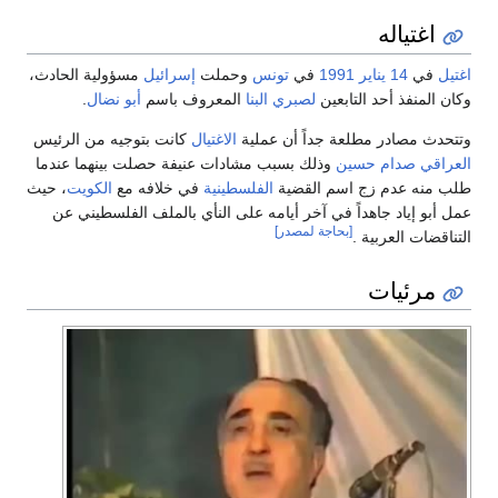
اغتياله
اغتيل
في
14 يناير
1991
في
تونس
وحملت
إسرائيل
مسؤولية الحادث،
وكان المنفذ أحد التابعين
لصبري البنا
المعروف باسم
أبو نضال
.
وتتحدث مصادر مطلعة جداً أن عملية
الاغتيال
كانت بتوجيه من الرئيس
العراقي
صدام حسين
وذلك بسبب مشادات عنيفة حصلت بينهما عندما
طلب منه عدم زج اسم القضية
الفلسطينية
في خلافه مع
الكويت
، حيث
عمل أبو إياد جاهداً في آخر أيامه على النأي بالملف الفلسطيني عن
[بحاجة لمصدر]
التناقضات العربية .
مرئيات