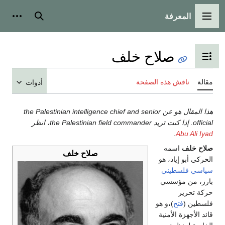
المعرفة
القائمة الرئيسية
بحث
أدوات
صلاح خلف
تبديل عرض جدول المحتويات
مقالة
ناقش هذه الصفحة
أدوات
هذا المقال هو عن the Palestinian intelligence chief and senior
official. إذا كنت تريد the Palestinian field commander، انظر
.
Abu Ali Iyad
صلاح خلف
اسمه
صلاح خلف
الحركي أبو إياد، هو
سياسي
فلسطيني
بارز، من مؤسسي
حركة تحرير
فلسطين (
فتح
)،و هو
قائد الأجهزة الأمنية