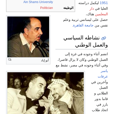
Ain Shams University
1951
ليكمل دراسته
الوظيفة
Politician
العليا في
دار
المعلمين
هناك،
حصل على ليسانس تربية وعلم
نفس من
جامعة القاهرة
.
نشاطه السياسي
والعمل الوطني
انضم أثناء وجوده في غزة إلى
العمل الوطني وكان لا يزال قاصرا،
أبو إياد
وفي أثناء وجوده في مصر، نشط مع
ياسر
عرفات
وآخرين في
العمل
الطلابي و
قاما بدور
بارز في
اتحاد طلاب