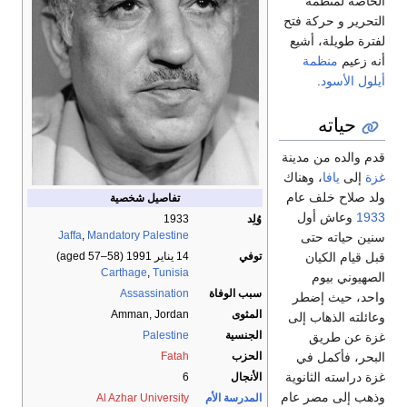
الخاصة لمنظمة
التحرير و حركة فتح
لفترة طويلة، أشيع
أنه زعيم
منظمة
أيلول الأسود
.
حياته
قدم والده من مدينة
غزة
إلى
يافا
، وهناك
ولد صلاح خلف عام
تفاصيل شخصية
1933
وعاش أول
وُلِد
1933
Jaffa
,
Mandatory Palestine
سنين حياته حتى
توفي
14 يناير 1991
(aged 57–58)
قبل قيام الكيان
Carthage
,
Tunisia
الصهيوني بيوم
سبب الوفاة
Assassination
واحد، حيث إضطر
المثوى
Amman, Jordan
وعائلته الذهاب إلى
الجنسية
Palestine
غزة عن طريق
الحزب
Fatah
البحر، فأكمل في
غزة دراسته الثانوية
الأنجال
6
وذهب إلى مصر عام
المدرسة الأم
Al Azhar University