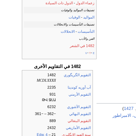
زعماء الدول
-
الدول ذات السيادة
تصنيفات المواليد والوفيات
المواليد
-
الوفيات
تصنيفات التأسيسات والانحلالات
التأسيسات
-
الانحلالات
الفن والأدب
1482 في الشعر
v
t
e
1482 في التقاويم الأخرى
التقويم الگريگوري
1482
MCDLXXXII
آب أوربه كونديتا
2235
التقويم الأرمني
931
ԹՎ ՋԼԱ
التقويم الآشوري
6232
.
1427
)
التقويم البهائي
−362 – −361
، الامبراطور
التقويم البنغالي
889
التقويم الأمازيغي
2432
سنة العهد الإنگليزي
21
–
Edw. 4