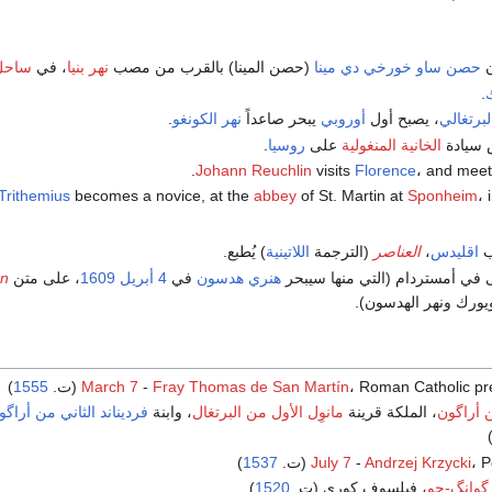
ن
حصن ساو خورخي دي مينا
(حصن المينا) بالقرب من مصب
نهر بنيا
، في
ساحل
ك
.
لبرتغالي
، يصبح أول
أوروبي
يبحر صاعداً
نهر الكونغو
.
سيادة
الخانية المنغولية
على
روسيا
.
.
Johann Reuchlin
visits
Florence
، and mee
Trithemius
becomes a novice, at the
abbey
of St. Martin at
Sponheim
، 
ب
اقليدس
،
العناصر
(الترجمة
اللاتينية
) يُطبع.
ى في أمستردام (التي منها سيبحر
هنري هدسون
في
4 أبريل
1609
، على متن
en
ويورك ونهر الهدسون).
Roman Catholic pr (ت.
Fray Thomas de San Martín
-
March 7
1555
)
ن أراگون
، الملكة قرينة
مانوِل الأول من البرتغال
، وابنة
فرديناند الثاني من أراگو
(ت.
Andrzej Krzycki
-
July 7
1537
)
گوانگ-جو
، فيلسوف كوري (ت.
1520
)