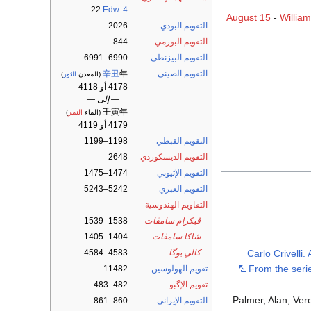
22
Edw. 4
August 15
-
Willia
التقويم البوذي
2026
التقويم البورمي
844
التقويم البيزنطي
6990–6991
التقويم الصيني
年
辛丑
(المعدن
الثور
)
4178 أو 4118
— إلى —
壬寅年
(الماء
النمر
)
4179 أو 4119
التقويم القبطي
1198–1199
التقويم الديسكوردي
2648
التقويم الإثيوپي
1474–1475
التقويم العبري
5242–5243
التقاويم الهندوسية
-
ڤيكرام سامڤات
1538–1539
-
شاكا سامڤات
1404–1405
"Carlo Crivelli
-
كالي يوگا
4583–4584
From the seri
تقويم الهولوسين
11482
تقويم الإگبو
482–483
Palmer, Alan; Ver
التقويم الإيراني
860–861