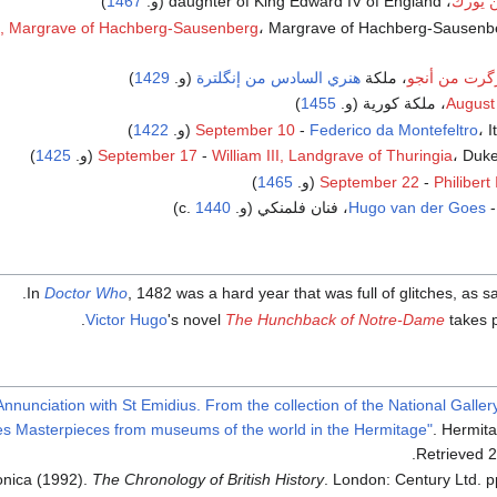
 يورك
، daughter of King Edward IV of England (و.
1467
)
m, Margrave of Hachberg-Sausenberg
، Margrave of Hachberg-Sausenb
گرت من أنجو
، ملكة
هنري السادس من إنگلترة
(و.
1429
)
August
، ملكة كورية (و.
1455
)
(و.
Federico da Montefeltro
-
September 10
1422
)
Du (و.
William III, Landgrave of Thuringia
-
September 17
1425
)
Philibert
-
September 22
(و.
1465
)
Hugo van der Goes
، فنان فلمنكي (و. c.
1440
)
.
In
Doctor Who
, 1482 was a hard year that was full of glitches, as s
Victor Hugo
's novel
The Hunchback of Notre-Dame
takes p
. Annunciation with St Emidius. From the collection of the National Galle
es Masterpieces from museums of the world in the Hermitage"
. Hermi
.
Retrieved
2
onica (1992).
The Chronology of British History
. London: Century Ltd. 