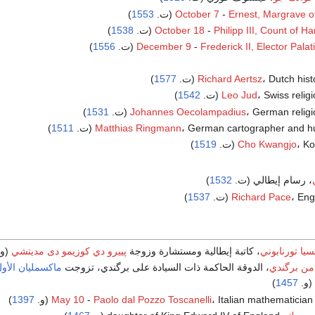
Ernest, Margrave o
-
October 7
(ت.
1553
)
Philipp III, Count of 
-
October 18
(ت.
1538
)
)
1556
December 9
-
Frederick II, Elector Palat
Dutch hist (ت.
Richard Aertsz
1577
)
Swiss relig (ت.
Leo Jud
1542
)
German religi (ت.
Johannes Oecolampadius
1531
)
German cartographer and hu (ت.
Matthias Ringmann
1511
)
 (ت.
Cho Kwangjo
1519
)
، رسام إيطالي (ت.
1532
)
En (ت.
Richard Pace
1537
)
سيا تورنابوني
، كاتبة إيطالية ومستشارة وزوجة
پييرو دي كوزيمو دى مديتشي
(و
من برگندي
، الدوقة الحاكمة ذات السيادة على برگندي، تزوجت
ماكسمليان الأول
(و.
1457
)
Italian mathematicia (و.
Paolo dal Pozzo Toscanelli
-
May 10
1397
)