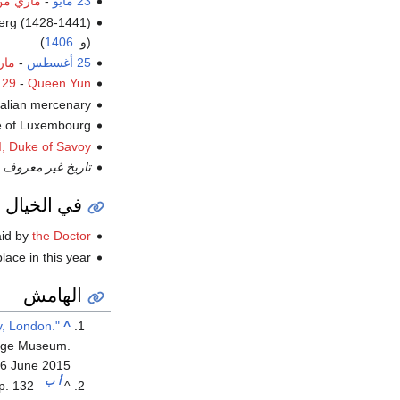
23 مايو
-
ماري من
erg (1428-1441)
(و.
1406
)
25 أغسطس
-
مار
 29
-
Queen Yun
، Italian mercenary 
، ke of Luxembourg
 I, Duke of Savoy
تاريخ غير معروف
-
في الخيال
aid by
the Doctor
lace in this year.
الهامش
ry, London.
^
tage Museum
.
6 June
2015
أ
ب
pp. 132–
^