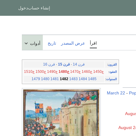
إنشاء حساب
دخول
اقرأ
عرض المصدر
تاريخ
أدوات
قرن 14
·
قرن 15
·
قرن 16
القرون
:
ع1450
ع1460
ع1470
ع1480
ع1490
ع1500
ع1510
العقود
:
1479
1480
1481
1482
1483
1484
1485
السنوات
:
March 22
-
Pop
Augus
August 2