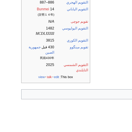
التقويم الهجري
886–887
التقويم الياباني
14
Bunmei
(文明１４年)
تقويم جوچى
N/A
التقويم اليوليوسي
1482
MCDLXXXII
التقويم الكوري
3815
تقويم مينگوو
430 قبل
جمهورية
الصين
民前430年
التقويم الشمسي
2025
التايلندي
view
talk
edit
This box: