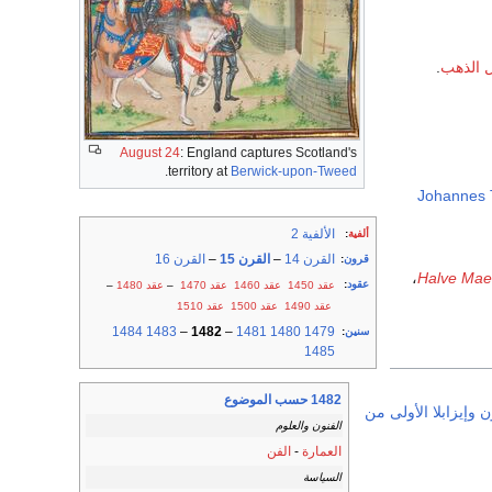
 الذهب
.
August 24
: England captures Scotland's
.
territory at
Berwick-upon-Tweed
Johannes 
الألفية 2
ألفية
:
القرن 14
–
القرن 15
–
القرن 16
قرون
:
،
Halve Ma
عقود
:
عقد 1450
عقد 1460
عقد 1470
–
عقد 1480
–
عقد 1490
عقد 1500
عقد 1510
1484
1483
–
1482
–
1481
1480
1479
سنين
:
1485
1482 حسب الموضوع
ن
وإيزابلا الأولى من
الفنون والعلوم
العمارة
-
الفن
السياسة