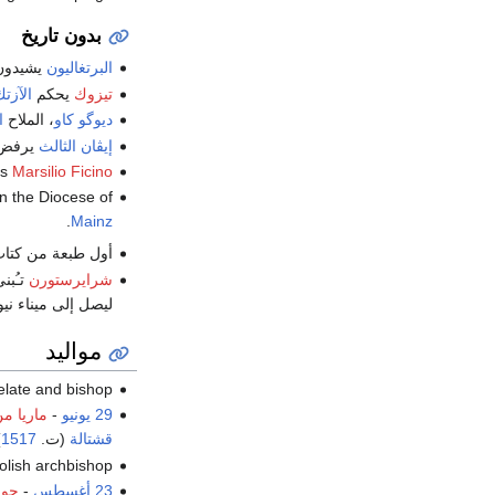
بدون تاريخ
البرتغاليون
يشيدو
تيزوك
يحكم
الآزت
ديوگو كاو
، الملاح
ا
إيڤان الثالث
يرفض 
ts
Marsilio Ficino
in the Diocese of
.
Mainz
أول طبعة من كتا
شرايرستورن
تـُبن
ليصل إلى ميناء ني
مواليد
، elate and bishop
29 يونيو
-
ماريا م
قشتالة
(ت.
1517
)
، Polish archbishop 
23 أغسطس
-
جو 