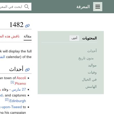
المعرفة
القائمة الرئيسية
1482
مقالة
ناقش هذه ال
المحتويات
أخف
أحداث
k will display the full
calendar) of the
التق
بدون تاريخ
مواليد
أحداث
وفيات
ian town of
Ascoli
في الخيال
[1]
.
Piceno
الهامش
27 مارس
- وفاة
م
nd
، and captures
[2]
.
Edinburgh
k-upon-Tweed
to
ng his campaign.