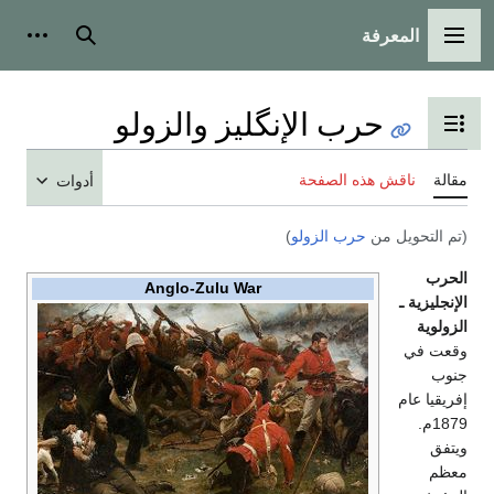
المعرفة
القائمة الرئيسية
بحث
أدوات
حرب الإنگليز والزولو
تبديل عرض جدول المحتويات
مقالة
ناقش هذه الصفحة
أدوات
(تم التحويل من
حرب الزولو
)
الحرب
Anglo-Zulu War
الإنجليزية ـ
الزولوية
وقعت في
جنوب
إفريقيا عام
1879م.
ويتفق
معظم