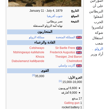
المؤرخين
على أن
التاريخ
January 11 - July 4, 1879
البريطانين
الموقع
جنوب أفريقيا
أشعلوا
النتيجة
نصر بريطاني;
الحرب
نهاية أمة الزولو المستقلة
ليكسروا
المتحاربون
شوكة
المملكة المتحدة
مملكة الزولو
استقلال
القادة والزعماء
شعب
Cetshwayo
Sir Bartle Frere
الزولو
. .
Ntshingwayo kaMahole
Frederick Augustus
أراد وزير
Khoza
Thesiger, 2nd Baron
Dabulamanzi kaMpande
Chelmsford
گارنت ولسلي
القوى
[3]
35,000
الغزو الأول:
[1]
15,000-16,000:
6,600 اوروبيون
9,000 أفارقة
17 مدفع
Gatling gun
1
1 rocket battery