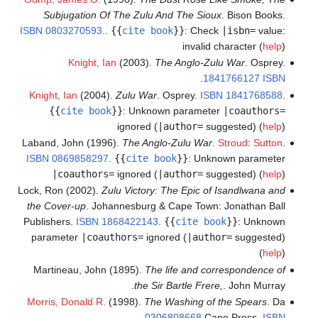
Subjugation Of The Zulu And The Sioux
. Bison Books.
ISBN
0803270593.
.
{{
cite book
}}
:
Check
|isbn=
value:
invalid character (
help
)
Knight, Ian
(2003).
The Anglo-Zulu War
. Osprey.
.
1841766127
ISBN
Knight, Ian
(2004).
Zulu War
. Osprey.
ISBN
1841768588
.
{{
cite book
}}
:
Unknown parameter
|coauthors=
ignored (
|author=
suggested) (
help
)
Laband, John (1996).
The Anglo-Zulu War
.
Stroud
:
Sutton
.
ISBN
0869858297
.
{{
cite book
}}
:
Unknown parameter
|coauthors=
ignored (
|author=
suggested) (
help
)
Lock, Ron (2002).
Zulu Victory: The Epic of Isandlwana and
the Cover-up
. Johannesburg & Cape Town: Jonathan Ball
Publishers.
ISBN
1868422143
.
{{
cite book
}}
:
Unknown
parameter
|coauthors=
ignored (
|author=
suggested)
(
help
)
Martineau, John (1895).
The life and correspondence of
the Sir Bartle Frere,
. John Murray.
Morris, Donald R.
(1998).
The Washing of the Spears
. Da
.
0306808668
Capo Press.
ISBN