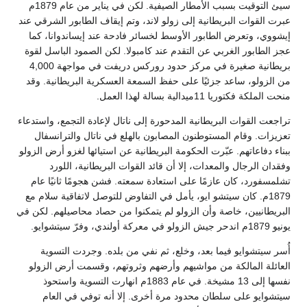
سيئ التوقيت بسبب الأمطار الصيفية. لكن في يناير من عام 1879م
عبرت القوات البريطانية إلى زولو لاند، وتم إيقاف الطابور الشرقي عند
إيشووي، وتعرض الطابور الأوسط لخسائر فادحة عند إيساندوانا، كما
عجز الطابور الغربي عن التقدم عند كامبولا. لكن الصمود الباسل لقوة
بريطانية صغيرة في مركز حدود روركس دريفت في مواجهة 4,000
من الزولو، ساعد جزئيًا على حفظ السمعة العسكرية البريطانية. وقد
منحت الملكة فكتوريا 11ميدالية بسالة لهذا العمل.
تراجعت القوات البريطانية المدحورة إلى ناتال لإعادة التجمع، واستدعاء
تعزيزات. وقام المستوطنون المصابون بالهلع في ناتال والترانسفال
ببناء دفاعاتهم. عبّرت الحكومة البريطانية عن استيائها لغزو أرض الزولو
وفقدان الرجال والمعدات، إلا أن قائد القوات البريطانية، اللورد
تشلمسفورد، كان عازمًا على استعادة سمعته. فشن هجومًا ثانيًا عام
1879م. كان سيتشو ايو، يأمل في التفاوض للتوصل لاتفاقية سلام مع
البريطانيين، خاصة وأن الزولو لم يتمكنوا من حصاد محاصيلهم. لكن في
يونيو 1879م اندحر جيش الزولو في معركة أولندي، وفرّ سيتشوايو.
أُسر سيتشوايو فيما بعد، وخلع، ثم نفي من بلده. وجردت التسوية
العائلة المالكة من مواشيهم وأرضهم وثروتهم، وقسمت أرض الزولو
نفسها إلى 13 مشيخة. في عام 1883م انهارت التسوية واستحوذ
سيتشوايو على سلطان محدود مرة أخرى. إلا أنه توفي في العام