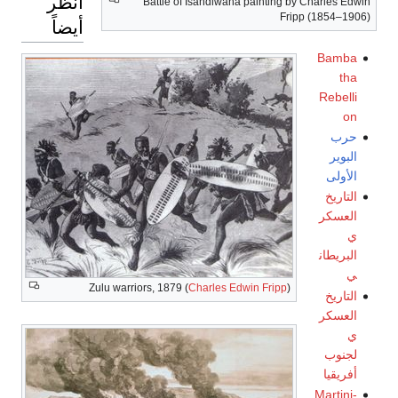
انظر
Battle of Isandlwana painting by Charles Edwin
Fripp (1854–1906)
أيضاً
Bamba
tha
Rebelli
on
حرب
البوير
الأولى
التاريخ
العسكر
ي
البريطان
ي
Zulu warriors, 1879 (
Charles Edwin Fripp
)
التاريخ
العسكر
ي
لجنوب
أفريقيا
Martini-