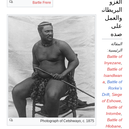
الغزو
Bartle Frere
البريطاني
والعمل
على
صده
المقالة
الرئيسية:
Battle of
Inyezane
,
Battle of
Isandlwan
a
,
Battle of
Rorke's
Drift
,
Siege
of Eshowe
,
Battle of
Intombe
,
Battle of
Photograph of Cetshwayo, c. 1875
Hlobane
,