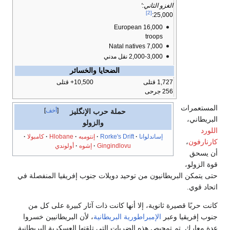
الغزو الثاني:'
[2]
25,000:
16,000 European
troops
7,000 Natal natives
2,000-3,000 نقل مدني
الضحايا والخسائر
1,727 قتلى
10,500+ قتلى
256 جرحى
المستعمرات
أخف
حملة حرب الإنگليز
البريطاني،
والزولو
اللورد
إساندلوانا
Rorke's Drift
إنتومبه
Hlobane
كامبولا
كارنارفون
،
Gingindlovu
إشوه
أولوندي
أن يسحق
قوة الزولو،
حتى يتمكن البريطانيون من توحيد دويلات جنوب إفريقيا المنفصلة في
اتحاد قوي.
كانت حربًا قصيرة ثانوية، إلا أنها كانت ذات آثار كبيرة على كل من
جنوب إفريقيا وعبر
الإمبراطورية البريطانية
، لأن البريطانيين خسروا
عدة معارك. تم تمحيص هذه الضربات التي تلقتها العسكرية البريطانية