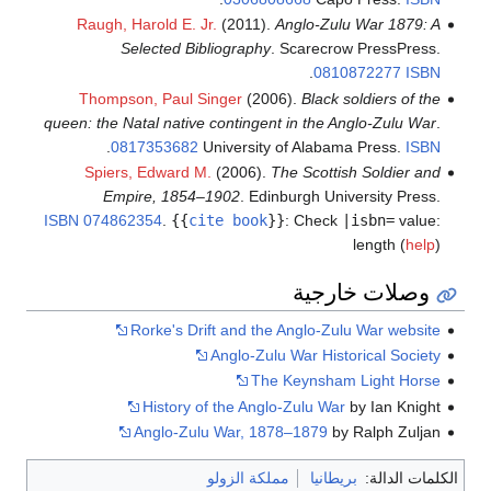
Raugh, Harold E. Jr.
(2011).
Anglo-Zulu War 1879: A
Selected Bibliography
. Scarecrow PressPress.
.
0810872277
ISBN
Thompson, Paul Singer
(2006).
Black soldiers of the
queen: the Natal native contingent in the Anglo-Zulu War
.
.
0817353682
University of Alabama Press.
ISBN
Spiers, Edward M.
(2006).
The Scottish Soldier and
Empire, 1854–1902
. Edinburgh University Press.
ISBN
074862354
.
{{
cite book
}}
:
Check
|isbn=
value:
length (
help
)
وصلات خارجية
Rorke's Drift and the Anglo-Zulu War website
Anglo-Zulu War Historical Society
The Keynsham Light Horse
History of the Anglo-Zulu War
by Ian Knight
Anglo-Zulu War, 1878–1879
by Ralph Zuljan
الكلمات الدالة:
بريطانيا
مملكة الزولو