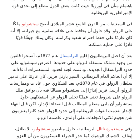
باهتمام متأن في أوروبا؛ حيث كانت بعض الدول تتطلع إلى تحدي قوة
الإمبراطورية البريطانية.
في السبعينيات من القرن التاسع عشر الميلادي أصبح
سيتشوايو
ملكًا
على الزولو. وقد حاول أن يحافظ على علاقة سلمية مع جيرانه، إلا أنه
كان عازمًا على حفظ احترام شعبه وكرامته. وكان يملك جيشًا قويًا
قادرًا على حماية مملكته.
بعد أن احتل البريطانيون إقليم
الترانسفال
عام 1877م، أصبحوا قلقين
من وجود مملكة مستقلة للزولو على حدودها. اعترض سيتشوايو على
حدود الترانسفال الجديدة، ودعمت لجنة لحدود المستعمرات ادعاءاته.
إلا أن الحاكم العام البريطاني، السير بارتل فرير، كان عازمًا على تدمير
سلطان الزولو. في عام 1878م، بعد الشكاوي حول عادات وممارسات
الزولو، أرسل فرير إنذارًا إلى سيتشوايو مطالبًا فيه بأن يوافق ملك
الزولو على شروط تعني عمليًا تخلي الزولو عن استقلالهم. حاول
سيتشوايو أن يلبي معظم المطالب قبل انقضاء الإنذار، لكن قبل انتهاء
الإنذار تقدمت القوات البريطانية إلى حدود الزولو. فقد كانوا يعتزمون
شن هجوم ثلاثي الاتجاهات على أولندي، عاصمة الزولو.
وفي
مستعمرة ناتال
البريطانية، حاول مناصرو
سيتشوايو
، بلا طائل،
إيقاف الاشتباك الوشيك كما حذر الخبراء العسكريون من أن الغزو