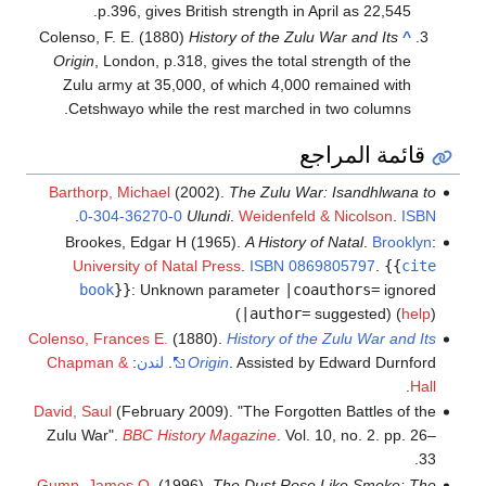
p.396, gives British strength in April as 22,545.
Colenso, F. E. (1880)
History of the Zulu War and Its
^
Origin
, London, p.318, gives the total strength of the
Zulu army at 35,000, of which 4,000 remained with
Cetshwayo while the rest marched in two columns.
قائمة المراجع
Barthorp, Michael
(2002).
The Zulu War: Isandhlwana to
.
0-304-36270-0
Ulundi
.
Weidenfeld & Nicolson
.
ISBN
Brookes, Edgar H (1965).
A History of Natal
.
Brooklyn
:
University of Natal Press
.
ISBN
0869805797
.
{{
cite
book
}}
:
Unknown parameter
|coauthors=
ignored
(
|author=
suggested) (
help
)
Colenso, Frances E.
(1880).
History of the Zulu War and Its
. Assisted by Edward Durnford.
Origin
لندن
:
Chapman &
.
Hall
David, Saul
(February 2009). "The Forgotten Battles of the
Zulu War".
BBC History Magazine
. Vol. 10, no. 2. pp. 26–
33.
Gump, James O.
(1996).
The Dust Rose Like Smoke; The