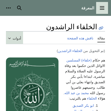
المعرفة
القائمة الرئيسية
بحث
أدوات
الخلفاء الراشدون
مقالة
ناقش هذه الصفحة
أدوات
(تم التحويل من
الخلفاء الراشدين
)
هم حكام
(خلفاء)
المسلمين
الاوائل الذين حكموا بعد وفاة
الرسول عليه الصلاة والسلام
مباشرة، ابتداءا بأبي بكر
الصديق وانتهاء بعلي بن أبي
طالب. وجميعهم عاصروا
رسول الله
محمد بن عبد الله
.
هؤلاء
الخلفاء
هم بالترتيب:
ابو بكر الصديق