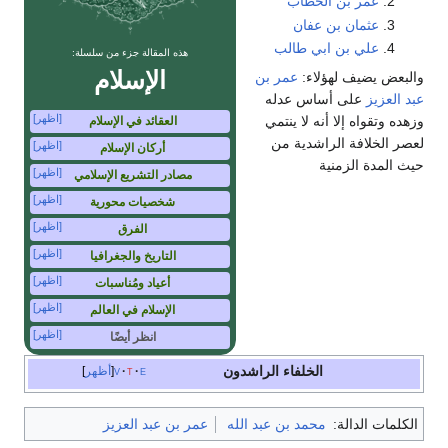
عمر بن الخطاب
عثمان بن عفان
علي بن ابي طالب
هذه المقالة جزء من سلسلة:
الإسلام
والبعض يضيف لهؤلاء:
عمر بن
عبد العزيز
على أساس عدله
[اظهر]
وزهده وتقواه إلا أنه لا ينتمي
العقائد في الإسلام
لعصر الخلافة الراشدية من
[اظهر]
أركان الإسلام
حيث المدة الزمنية
[اظهر]
مصادر التشريع الإسلامي
[اظهر]
شخصيات محورية
[اظهر]
الفرق
[اظهر]
التاريخ والجغرافيا
[اظهر]
أعياد ومُناسبات
[اظهر]
الإسلام في العالم
[اظهر]
انظر أيضًا
الخلفاء الراشدون
e
t
v
أظهر
الكلمات الدالة:
محمد بن عبد الله
عمر بن عبد العزيز