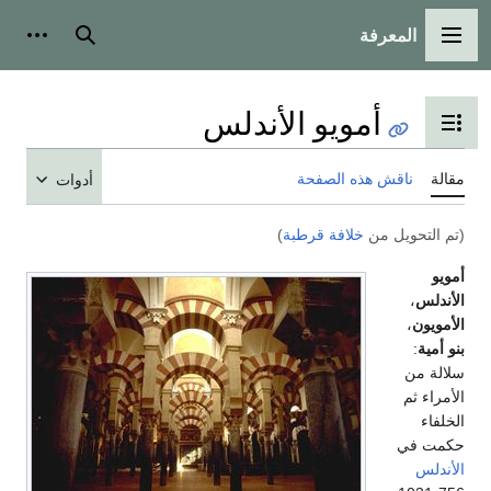
المعرفة
القائمة الرئيسية
بحث
أدوات
أمويو الأندلس
تبديل عرض جدول المحتويات
مقالة
ناقش هذه الصفحة
أدوات
(تم التحويل من
خلافة قرطبة
)
أمويو
الأندلس
،
الأمويون
،
بنو أمية
:
سلالة من
الأمراء ثم
الخلفاء
حكمت في
الأندلس