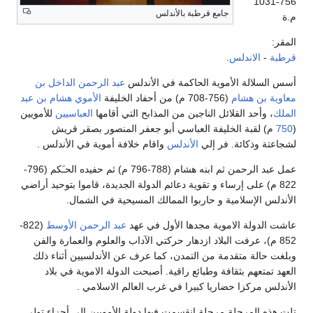
756-1031
جامع قرطبة بالأندلس
م.ة
المقر:
قرطبة
-
الاندلس
.
أسس السلالة الأموية الحاكمة في الأندلس
عبد الرحمن الداخل بن
معاوية بن هشام
(756-708 م) من أحفاد الخليفة
الأموي
هشام بن عبد
الملك
، وأحد القلائل الناجين من المذابح التي أقامها
العباسيين
للأمويين
(
750
م) لقبة الخليفة العباسي أبو جعفر المنصور بصقر قريش
لشجاعتة وذكائة. فر إلي
الأندلس
واقام خلافة أموية في الأندلس .
عمل عبد الرحمن ثم ابنه هشام (788-796 م) ثم حفيده الحـَكم (796-
822 م) على إرساء و تقوية دعائم الدولة الجديدة، قاموا بتوحيد أراضي
الأندلس الإسلامية و حاربوا الممالك المسيحية في الشمال.
عاشت الدولة الاموية مجدها الأول في عهد
عبد الرحمن الأوسط
(822-
852 م)، عرفت البلاد ازدهار حركتي الآداب والعلوم والعمارة والفن
وبلغت حالة متقدمة من التمدن، كما عرف عن الأندلسيين أثناء ذلك
العهد تمتعهم بثقافة وطبائع راقية. أصبحت الدولة الاموية في بلاد
الأندلس مركزا حضاريا كبيرا في غرب العالم الاسلامي .
تلت هذه المرحلة مرحلة انقسمت فيها دولة الأمويين إلى أجزاء تولى