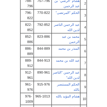
هشام "الرضي" بن
757-796
788-
2
عبد الرحمن
796
الحكم "المرتضى"
770-822
796-
3
822
عبد الرحمن الناصر
792-852
822-
4
لدين الله
852
محمد بن عبد
823-886
852-
5
الرحمن
886
المنذر بن محمد
844-889
886-
6
889
عبد الله بن محمد
844-913
889-
7
912
عبد الرحمن "الناصر
890-961
912-
8
لدين الله"
961
الحكم المستنصر
915-976
961-
9
بالله
976
هشام المؤيد بالله
965-1013
976-
10
1009