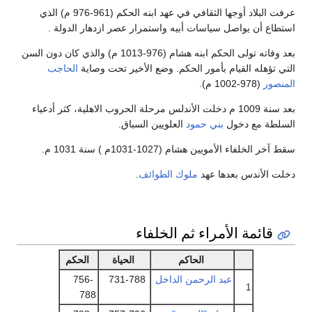
عرفت البلاد أوجها الثقافي في عهد ابنه الحكم (961-976 م) الذي
استطاع أن يواصل سياسات أبيه واستمرار عصر ازدهار الدولة .
بعد وفاته تولى الحكم ابنه هشام (976-1013 م) والذي كان دون السن
التي تؤهله القيام بأمور الحكم. وضع الأخير تحت وصاية
الحاجب
المنصور
(978-1002 م).
بعد سنة 1009 م دخلت الأندلس مرحلة الحروب الاهلية، كثر أدعياء
السلطة مع دخول
بني حمود
العلويين السباق.
سقط آخر الخلفاء الأمويين هشام (1027-1031م ) سنة 1031 م.
دخلت الأندس بعدها عهد
ملوك الطوائف
.
قائمة الأمراء ثم الخلفاء
الحاكم
الحياة
الحكم
عبد الرحمن الداخل
731-788
756-
1
788