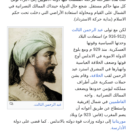
كل منها حاكم مستقل. شجع حال الدولة حينذاك الممالك النصرانية في
الشمال على القيام ومحاولة استعادة الأراضي التي دخلت تحت حكم
الاسلام (بداية حركة الاسترداد).
لكن مع تولى
عبد الرحمن الثالث
(912-916 م) استعادت البلاد
وحدتها السياسية وقوتها
العسكرية. منذ 929 م ومع بلوغ
الدولة الاموية في الاندلس أوج
قوتها وضعف الخلافة العباسية
وانهيارها في المشرق استرد عبد
الرحمن لقب
الخلافة
، وقام بشن
حملات عسكرية على أطراف
مملكته ليؤمن حدودها ويضعف
الممالك النصرانية . واجه
الفاطميين
في شمال إفريقية
عبد الرحمن الثالث
.
واستطاع عن طريق أعوانه أن
يضم المغرب (فاس: 923 م) وبلاد
موريتانيا
إلى دولته وزادت قوة دولته بالاندلس . كما قضى على دولة
الأدارسة
.