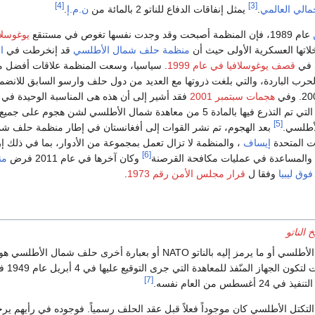
[4]
[3]
جمالي العالمي
.
يمثل إنفاقات الدفاع للناتو 2 بالمائة من
ن.م.إ
.
عام 1989، فإن المنظمة أصبحت وقد وجدت نفسها تغوص في مستنقع
يوغوسلا
اتها العسكرية الأولى حيث أن
منظمة حلف شمال الأطلسي
قد إنخرطت في
ا
د في
قصف يوغوسلافيا في عام 1999
. سياسيا، وسعت المنظمة علاقات أفضل م
لحرب الباردة، والتي بلغت ذروتها مع العديد من دول حلف وارسو السابق للانضم
هجمات سبتمبر 2001
فقد أشير إلى أن هذه هى المناسبة الوحيدة في ت
حلف شمال الأطلسي التي تم التذرع فيها بالمادة 5 من معاهدة شمال الأطلسي لشن هجوم على
[5]
أطلسي.
بعد الهجوم، تم نشر القوات إلى أفغانستان في إطار منظمة حلف ش
ات المتحدة
إيساف
، والمنظمة لا تزال تعمل بمجموعة من الأدوار، بما في ذلك إ
[6]
والمساعدة في عمليات مكافحة القرصنة
وكان آخرها في عام 2011 فرض
من
وق ليبيا
وفقا ل
قرار مجلس الأمن رقم 1973
.
خ الناتو
منظمة معاهدة شمال الأطلسي أو ما يرمز إليه بالناتو NATO أو بعبارة أخرى حلف شمال الأطل
دولية شبه قارية أنشئت لتكون الجهاز المنّفذ 
[7]
طس من العام نفسه.
لتكتل الأطلسي كان موجوداً فعلاً قبل عقد الحلف رسمياً. فوجوده في رأيهم يرج