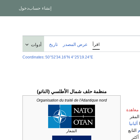
إنشاء حساب
دخول
اقرأ
عرض المصدر
تاريخ
أدوات
Coordinates
:
50°52′34.16″N
4°25′19.24″E
منظمة حلف شمال الأطلسي (الناتو)
Organisation du traité de l'Atlantique nord
معاهدة
المقر
ا
ألبانيا
م
التابع
الشعار
أكثر