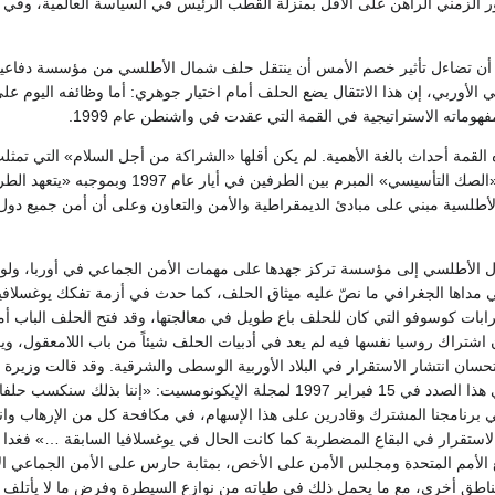
 الزمني الراهن على الأقل بمنزلة القطب الرئيس في السياسة العالمية، وف
 أن تضاءل تأثير خصم الأمس أن ينتقل حلف شمال الأطلسي من مؤسسة دفاعي
لأوربي، إن هذا الانتقال يضع الحلف أمام اختيار جوهري: أما وظائفه اليوم على
وماته الاستراتيجية في القمة التي عقدت في واشنطن عام 1999.
القمة أحداث بالغة الأهمية. لم يكن أقلها «الشراكة من أجل السلام» التي تمثل
الحلف مع روسيا في «الصك التأسيسي» المبرم بين الطرفين في أيا
الأطلسية مبني على مبادئ الديمقراطية والأمن والتعاون وعلى أن أمن جميع دول
 الأطلسي إلى مؤسسة تركز جهدها على مهمات الأمن الجماعي في أوربا، ولو 
 مداها الجغرافي ما نصّ عليه ميثاق الحلف، كما حدث في أزمة تفكك يوغسلافيا
ات كوسوفو التي كان للحلف باع طويل في معالجتها، وقد فتح الحلف الباب أم
اشتراك روسيا نفسها فيه لم يعد في أدبيات الحلف شيئاً من باب اللامعقول، وي
سان انتشار الاستقرار في البلاد الأوربية الوسطى والشرقية. وقد قالت وزيرة
الخارجية الأمريكية في هذا الصدد في 15 فبراير 1997 لمجلة الإيكونومسيت: «إننا بذلك سنكسب
ي برنامجنا المشترك وقادرين على هذا الإسهام، في مكافحة كل من الإرهاب وان
لاستقرار في البقاع المضطربة كما كانت الحال في يوغسلافيا السابقة …» فغدا 
 الأمم المتحدة ومجلس الأمن على الأخص، بمثابة حارس على الأمن الجماعي ال
مناطق أخرى، مع ما يحمل ذلك في طياته من نوازع السيطرة وفرض ما لا يأتلف 