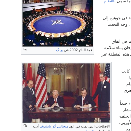
ي ما سمي
بالنظام
ة في جوهره إلى
 وجه التحديد
ت في اتفاق
ر عام 1997 وبموجبه «يتعهد الطرفان ببناء سلام»
قمة الناتو 2002 في
پراگ
.
 هذه المنطقة غير
كانت
ام
عزى
 حلفاء جدداً
تشار
الحلف،
أوربي،
الإصلاحات التي تمت في عهد
ميخائيل گورباتشوڤ
أدت
مع