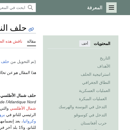
المعرفة
القائمة الرئيسية
حلف النا
مقالة
ناقش هذه ال
المحتويات
أخف
التاريخ
(تم التحويل من
حلف ش
الأهداف
هذا المقال هو عن تحا
استراتيجية الحلف
النطاق الجغرافي
العمليات العسكرية
حلف شمال الأطلسي
ganisation
العمليات المبكرة
 de l'Atlantique Nord
التدخل في البوسنة والهرسك
شمال الأطلسي
والتي 
الرئيسي للناتو في
برو
التدخل في كوسوڤو
وكرواتيا
، بعد إنضمامهما في أبريل 2009. هن
حرب أفغانستان
للناتو، و15 