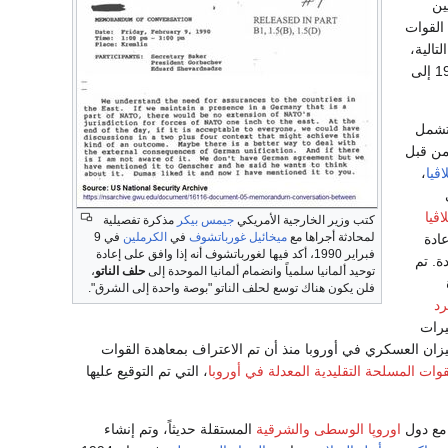
ين
القوات
وسمحت بالإنفاق العسكري من قبل الأعضاء الأوروبيين في الناتو بالخفض بنسبة 28٪ من عام 1990 إلى
تشمل
من قبل
ڤيا
،
ڤيا
كتب وزير الخارجية الأمريكي
جيمس بيكر
مذكرة تفصيلية
لمحادثة أجراها مع
ميخائيل غورباتشوف
في
الكرملين
في 9
ادة
فبراير 1990، أكد فيها لغورباتشوف أنه إذا وافق على إعادة
ة. تم
توحيد ألمانيا سلمياً وانضمام ألمانيا الموحدة إلى
حلف الناتو
،
فلن يكون هناك توسع لحلف الناتو "بوصة واحدة إلى الشرق".
رد
ييرات
لميزان العسكري في أوروبا منذ أن تم الاعتراف بمعاهدة القوات
وات المسلحة التقليدية المعدلة في أوروبا
، التي تم التوقيع عليها
مع دول
اوروپا الوسطى والشرقية
المستقلة حديثاً، وتم إنشاء