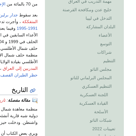
مهمة التدريب في العراق
من 70 بالمائة من
الإ
خليج عدن ومكافحة القرصنة
بعد سقوط
جدار برلين
التدخل في لييبا
المتفككة
، وأجرت تدخل
البلدان المشاركة
1991-1995
وفيما بع
الأعداء السابقين في ا
الأعضاء
الحلف في 1999 و 2004. وفي
التوسع
شراكات
منظمة حلف شمال ال
التنظيم
الأطلسي بقيادة الولاي
المدربين إلى العراق
، 
مجلس الناتو
حظر الطيران
القصف ف
المجلس البرلماني للناتو
التنظيم العسكري
التاريخ
اللجنة العسكرية
مقالة مفصلة
:
تاري
القيادة العسكرية
الأسلحة
شبكات الناتو
واشنطن. ودخلت حيز التنفيذ في 24 أغس
تعيينات 2022
ويرى بعض الكتاب أن ا