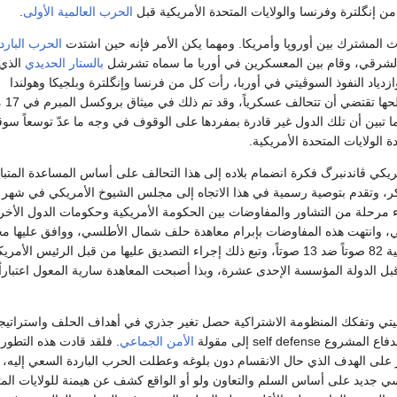
 من إنگلترة وفرنسا والولايات المتحدة الأمريكية قبل
الحرب العالمية الأولى
.
ث المشترك بين أوروپا وأمريكا. ومهما يكن الأمر فإنه حين اشتدت
الحرب البارد
لشرقي، وقام بين المعسكرين في أوربا ما سماه تشرشل
بالستار الحديدي
الذي
دياد النفوذ السوڤيتي في أوربا، رأت كل من فرنسا وإنگلترة وبلجيكا وهولندا
ولوكسمبورگ أن 
 ما تبين أن تلك الدول غير قادرة بمفردها على الوقوف في وجه ما عدّ توسعاً سوڤي
لولايات المتحدة الأمريكية.
مريكي ڤاندنبرگ فكرة انضمام بلاده إلى هذا التحالف على أساس المساعدة المتبادل
كر، وتقدم بتوصية رسمية في هذا الاتجاه إلى مجلس الشيوخ الأمريكي في شهر ي
 بدء مرحلة من التشاور والمفاوضات بين الحكومة الأمريكية وحكومات الدول الأخ
 وانتهت هذه المفاوضات بإبرام معاهدة حلف شمال الأطلسي، ووافق عليها 
الشيوخ الأمريكي بأغلبية 82 صوتاً ضد 13 صوتاً، وتبع ذلك إجراء التصديق عليها من قبل الرئيس ا
سوڤيتي وتفكك المنظومة الاشتراكية حصل تغير جذري في أهداف الحلف واستراتيجي
self defense إلى مقولة
الأمن الجماعي
. فلقد قادت هذه التطور
ز على الهدف الذي حال الانقسام دون بلوغه وعطلت الحرب الباردة السعي إليه، 
ي جديد على أساس السلم والتعاون ولو أو الواقع كشف عن هيمنة للولايات المت