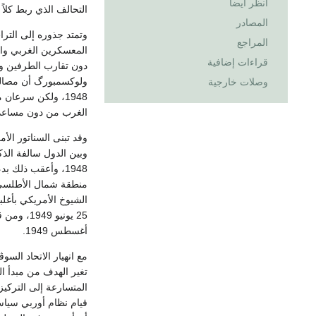
انظر أيضاً
التحالف الذي ربط كلاً
المصادر
وتمتد جذوره إلى الترا
المراجع
المعسكرين الغربي وا
قراءات إضافية
دون تقارب الطرفين واز
وصلات خارجية
1948، ولكن سرعان
الغرب من دون مساعدة ا
وقد تبنى السناتور الأ
وبين الدول سالفة الذ
1948، وأعقب ذلك
منطقة شمال الأطلسي،
أغسطس 1949.
مع انهيار الاتحاد ال
تغير الهدف من مبدأ الدفاع المشروع 
المتسارعة إلى التركي
قيام نظام أوربي سياس