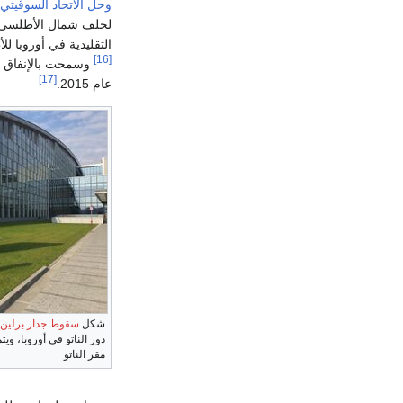
وحل الاتحاد السوڤيتي
لحلف شمال الأطلسي.
التقليدية في أوروبا للأطراف الموقعة بإزالة 52000 قط
[16]
[17]
عام 2015.
شكل
سقوط جدار برلين
دور الناتو في أوروبا، و
مقر الناتو