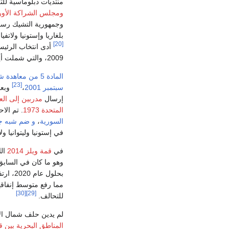
منتديات دبلوماسية للتع
ومجلس الشراكة الأورو
وجمهورية التشيك رسميا
بلغاريا وإستونيا ولاتفيا وليتوانيا ورومانيا وسلوفاكي
[20]
أدى انتخاب الرئي
2009، والتي شملت أيضاً انضمام فرنسا إلى
المادة 5 من معاهدة شمال الأطلسي
[23]
سبتمبر 2001
،
وبعد
إرسال
مدربين إلى الع
المتحدة 1973
. تم الاحتجاج بالمادة 4، التي تستدعي فقط 
السورية
،
و ضم شبه جز
في إستونيا وليتوانيا ولا
في
قمة ويلز 2014
الل
وهو ما كان في السابق
مما رفع متوسط إنفاقها إلى 1.73٪ من الناتج الم
[30]
[29]
للتحالف.
لم يدين حلف شمال ا
المناطق البحرية بين 