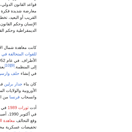
قواعد القانون الدولي،
معارضة شديدة فكرة ض
القريب أو البعيد، تخ
الإنسان وحكم القانون
الديمقراطية وحكم الق
كانت معاهدة شمال ال
للقوات المتحالفة في أ
الأطراف. في عام 1952، تم إنشاء منصب
[10]
[9]
إلى المنظمة.
بعد
في إنشاء
حلف وارسو
كان بناء
جدار برلين
في عام 1961 بمثابة ذروة ف
الأوروبية والولايات ا
وانسحاب
فرنسا
من اله
أدت
ثورات 1989
في أو
في أكتوبر 1990، أصبحت
وقع التحالف
معاهدة ال
تخفيضات عسكرية محددة