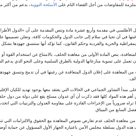
 ملزمة للمفاوضات من أجل القضاء التام على
الأسلحة النووية
، بدعم من أكثر من 120 دو
الأطلسي في مقدمة وأربع عشرة مادة وتنص المقدمة على أن «الدول الأطراف تج
رغبتها في أن تحيا في سلام إلى جانب الدول والحكومات كافة، وتعلن تصميمها عل
ديمقراطية والحرية والفردية وحكم القانون، كما تؤكد أنها ستنسق جهودها بش
تعاقدة، بنص المادة الأولى من معاهدة الحلف، بالامتناع عن استخدام القوة أو ا
ن تعمل على تسوية منازعاتها الدولية بالطرق السلمية وعلى النحو الذي يدعم السل
ة من المعاهدة على إعلان الدول المتعاقدة عن رغبتها في أن تدمج وتنسق جهودها
الف.
ى مبدأ التشاور الجماعي في الحالات التي يعتقد معها بوجود تهديد للكيان الإقليم
 أهم هذه المواد كلها فقد ذكرت أن أي عدوان مسلح يقع على دولة من دول حلف 
ا تراه ضرورياً من الإجراءات القادرة على مقاومة العدوان والترتيبات التي اتخ
صل السابع من الميثاق.
 من معاهدة الحلف عدم تعارض نصوص المعاهدة مع الحقوق والالتزامات التي تتمت
هذه الدول بسلطة مجلس الأمن باعتباره الجهاز الأول المسؤول عن حماية أوضاع