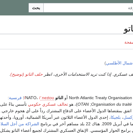
بحث
تو
صفحة
مال الأطلسي
)
لف عسكري. إذا كنت تريد الاستخدامات الأخرى، انظر
حلف الناتو (توضيح)
.
North Atlantic Treaty Or أو
الناتو
NATO،
oʊ
t
eɪ
n
ˈ
/
/
؛
فرنسية
:
Organisation du traité
;
OTAN
)، هو
تحالف عسكري
حكومي
تأسس بناءً على
اتفق بمقتضاها الدول الأعضاء على الدفاع المشترك رداً على أي هجوم خارجي. 
كسل
،
بلجيكا
، إحدى الدول الأعضاء الثلاثون عبر أمريكا الشمالية، أوروپا، وأحدثه
اك 22 بلد مساهم آخر في برنامج
الشراكة من أجل السلا
بلد آخر في برامج الحوار المؤسسي. الإنفاق العسكري المشترك لجميع أعضاء الناتو يشكل 