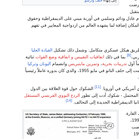
إلى إنهاء
حلف وارسو
.
عارضت
تقبل
ظام عادل ودائم وسلمي في أوربة مبني على الديمقراطية وحقوق
كان إضافة لما يشهده العالم من ازدواجية المعايير في تفهم
عن طريق هيكل عسكري متكامل: وشمل ذلك تشكيل
القيادة العليا
[8]
بما في ذلك
اتفاقيات التقييس
و اتفاقية وضع القوات
ثنائية
ً أول
تدريبات بحرية
،
وتمرين ماينبريس
وانضمام
اليونان
وتركيا
بإعادة التسلح عسكرياً، حيث انضمت إلى حلف الناتو في مايو 1955، والذي كان بدوره عاملاً رئيسياً
.
[11]
الشكوك حول قوة العلاقة بين الدول
لمحتمل - شكوك أدت إلى تطور
الردع النووي الفرنسي المستقل
[14]
القارة.
والتحالف، وفي نوفمبر 1990،
فرضت