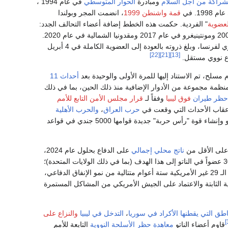
شراكة من أجل السلام
ومبادرة
الحوار المتوسطي
في عام 1994 ،
1998. في
قمة واشنطن 1999
، انضمت المجر وبولندا
عضوية
" الفردية. حكمت هذه الخطط إضافة أعضاء التحالف الجدد:
في عام 2007 إلى إصلاح كبير في الموقف العسكري لفرنسا، وبلغ ذروته بالعودة إلى العضوية الكاملة في 4 أبريل
[22]
[21]
[13]
دع نووي مستقل.
سلح، تم الاستناد إليها للمرة الأولى والوحيدة بعد
أحداث 11
منظمة مجموعة من الأدوار الإضافية منذ ذلك الحين، بما في ذلك
حظر طيران
فوق ليبيا
وفقاً لـ
قرار مجلس الأمن التابع للأمم
حرب العراق
،
والحرب الأهلية
أدى هذا الضم إلى إدانة قوية من قبل دول الناتو وإنشاء قوة "رأس حربة" جديدة قوامها 5000 جندي في قواعد
ناتج محلي إجمالي
على الدفاع بحلول عام 2024،
في عام 2014، وصل فقط 3 من أصل 30 عضواً في الناتو إلى هذا الهدف (بما في ذلك الولايات المتحدة)؛
بحلول عام 2020، ارتفع هذا إلى 11. إذا أخذنا في الاعتبار معاً، في عام 2020، كان لدى الدول الأعضاء الـ 29 غير الأمريكية ستة أعوام متتالية من نمو الإنفاق الدفاعي،
لية الثابتة والاعتماد على الجيش الأمريكي من المشاكل المستمرة
اطق التي يقطنها الأكراد في سوريا
،
التدخل في ليبيا
والنزاع على
قاوم أعضاء الناتو
معاهدة حظر الأسلحة النووية
التابعة للأمم