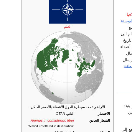
فيا
لبوسنة
العلم
ع
ام الى
اريخ
 جميع أعضاء
مال
رسال
طقة
سي هو هيئة
الأراضي تحت سيطرة الدول الأعضاء بالأخضر الداكن.
للمعاهدة التي جرى التوقيع عليها في 4 أبريل عام 1949 في
الاختصار
الناتو،
OTAN
الشعار الحادي
Animus in consulendo liber
"A mind unfettered in deliberation"
ع إلى