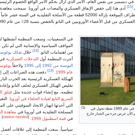
في ديسمبر من نفس العام، الأمر الذي أزال بحكم الأمر الواقع الخصوم الرئيسي
[15]
أدى هذا إلى خفض الإنفاق العسكري والمعدات في أوروبا. سمحت معاهدة 
عة من الأسلحة التقليدية في الستة عشر عاماً التالية،
في التسعينيات، وسعت المنظمة أنشطتها ل
المواقف السياسية والإنسانية التي لم تكن 
[18]
من اهتمامات الناتو.
خلال
تفكك يوغوسلا
أجرت المنظمة أول
التدخلات العسكرية
في
البوسنة من 1992 إلى 1995
ولاحقاً
يوغوسلا
[19]
عام 1999
.
دفعت هذه الصراعات إلى إع
الهيكلة العسكرية الرئيسية بعد الحرب البارد
تقليص الهيكل العسكري لحلف الناتو وإعادة
تنظيمه، مع إنشاء قوات جديدة مثل
فيلق ال
السريع التابع لقيادة الحلفاء في أوروپا
. التغ
التي أحدثها انهيار الاتحاد السوفيتي على ا
في عام 1989 نقطة تحول في
المسلحة التقليدية في أوروبا في
معاهدة الق
يتم الآن عرض جزء من الجدار خارج
]
citation needed
[
في
قمة اسطنبول 1999
.
سياسياً، سعت المنظمة إلى علاقات أفضل 