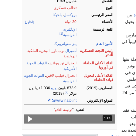
التشكل
4 أبريل 1949
النوع
تحالف عسكري
ة
بين
المقر الرئيسي
بروكسل
،
بلجيكا
 يحول
الأعضاء
30 دولة
[اظهر]
اللغة الرسمية
الإنگليزية
[1]
مصالحها تقتضي أن تتحالف عسكرياً، وقد تم ذلك في ميثاق بروكسل المبرم في 17 مارس
الفرنسية
يتياً في
الأمين العام
ينز ستولتن‌برگ
رئيس اللجنة العسكرية
أدميرال
بوب باور
،
البحرية الملكية
للناتو
الهولندية
ة بينها
القائد الأعلى للحلفاء
الجنرال
تود وولترز
،
القوات الجوية
ونيو
في أوروپا
الأمريكية
رى في
القائد الأعلى لتحويل
الجنرال
فيليپ لاڤين
،
القوات الجوية
مجلس
قيادة الحلفاء
الفرنسية
لأمريكي في
المصاريف
(2019)
873.9 بليون
يورو
1.036 تريليون
25 يونيو 1949، ومن قبل الدولة المؤسسة الإحدى عشرة، وبذا أصبحت المعاهدة سارية المعول اعتباراً من 24
[2]
دولار
(2019)
الموقع الإلكتروني
.int
.nato
www
النشيد:
"
ترنيمة الناتو
"
ته فقد
ات
1:26
المدة: دقائق و 26 ثواني.
وهو
حدة بعد