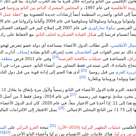
اون الإقليمي بين الناتو وجيرانه خلال فترة ما بعد الحرب الباردة، بما في ذلك
ال
پية الأطلسية
في عام 1997،
و المجلس المشترك الدائم بين الناتو وروسيا
في عام 
ً إلى الناتو، وأصدرت المنظمة أيضاً إرشادات جديدة للعضوية مع "
خطة عمل ال
ا وسلوفينيا في عام 2004 وألبانيا وكرواتيا في عام 2009 ومونتينيغرو في عام 2017 ومقدونيا الشمالية في عام 2020.
س الفرنسي
نيكولا ساركوزي
هيكل القيادة العسكرية لحلف الناتو
، مع الحفاظ على را
، التي تطالب الدول الأعضاء بمساعدة أي دولة عضو تتعرض لهجوم م
 ذلك تم نشر القوات في
أفغانستان
تحت إشراف الناتو بقيادة
إيساف
. أدارت ال
[24]
راق
، المساعدة في
عمليات مكافحة القرصنة
وفي عام 2011 فرض
منطقة 
التشاور بين أعضاء الناتو، خمس مرات في أعقاب الأحداث التي وقعت في
[25]
يرة القرم
من قبل روسيا.
[26]
تفيا وبولندا ورومانيا وبلغاريا.
احقة، التزم قادة الدول الأعضاء في الناتو رسمياً ولأول مرة بإنفاق ما يعادل 2٪ على الأقل من
[27]
 مجرد مبادئ توجيهية غير رسمية.
[28]
حلي الإجمالي.
يمثل الافتقار إلى الالتزامات الما
[31]
لأطلسي
عمليات التطهير التركية (2016–الآن)
.
نتيجة
الغزو التركي
على
المن
[33]
[32]
قبرص وتركيا
، هناك علامات على الانقسام بين تركيا وأعضاء الناتو الآخرين.