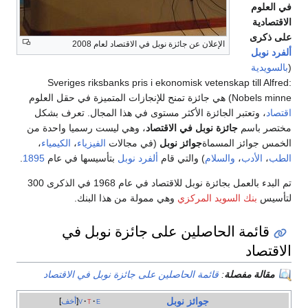
في العلوم
الاقتصادية
على ذكرى
الإعلان عن جائزة نوبل في الاقتصاد لعام 2008
ألفرد نوبل
(
بالسويدية
:Sveriges riksbanks pris i ekonomisk vetenskap till Alfred
Nobels minne) هي جائزة تمنح للإنجازات المتميزة في حقل العلوم
اقتصاد
، وتعتبر الجائزة الأكثر مستوى في هذا المجال. تعرف بشكل
مختصر باسم
جائزة نوبل في الاقتصاد
، وهي ليست رسميا واحدة من
الخمس جوائز المسماة
جوائز نوبل
(في مجالات
الفيزياء
،
الكيمياء
،
الطب
،
الأدب
،
والسلام
) والتي قام
ألفرد نوبل
بتأسيسها في عام
1895
.
تم البدء بالعمل بجائزة نوبل للاقتصاد في عام 1968 في الذكرى 300
لتأسيس
بنك السويد المركزي
وهي ممولة من هذا البنك.
قائمة الحاصلين على جائزة نوبل في
الاقتصاد
مقالة مفصلة
:
قائمة الحاصلين على جائزة نوبل في الاقتصاد
جوائز نوبل
e
t
v
أخف