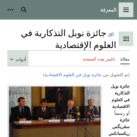
المعرفة
القائمة الرئيسية
بحث
أدوات
جائزة نوبل التذكارية في
تبديل عرض جدول المحتويات
العلوم الإقتصادية
مقالة
ناقش هذه الصفحة
أدوات
(تم التحويل من
جائزة نوبل في العلوم الاقتصادية
)
جائزة نوبل
التذكارية
في العلوم
الاقتصادية
أو رسمياً
جائزة
سڤريگس
ريكسبانكس