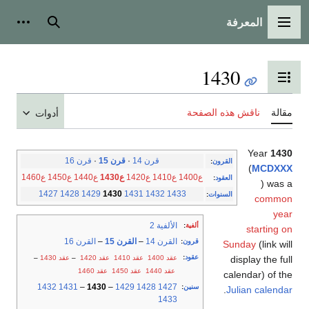
المعرفة
القائمة الرئيسية
بحث
أدوات
1430
تبديل عرض جدول المحتويات
مقالة
ناقش هذه الصفحة
أدوات
Year
1430
قرن 14
·
قرن 15
·
قرن 16
القرون
:
(
MCDXXX
ع1400
ع1410
ع1420
ع1430
ع1440
ع1450
ع1460
العقود
:
) was a
1427
1428
1429
1430
1431
1432
1433
السنوات
:
common
year
الألفية 2
ألفية
:
starting on
القرن 14
–
القرن 15
–
القرن 16
قرون
:
Sunday
(link will
عقود
:
عقد 1400
عقد 1410
عقد 1420
–
عقد 1430
–
display the full
عقد 1440
عقد 1450
عقد 1460
calendar) of the
1432
1431
–
1430
–
1429
1428
1427
سنين
:
.
Julian calendar
1433