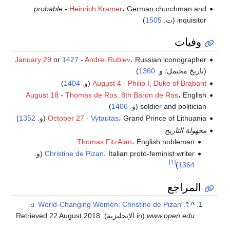
probable
-
Heinrich Kramer
، German churchman and
inquisitor (ت.
1505
)
وفيات
January 29
or
1427
-
Andrei Rublev
، Russian iconographer
(تاريخ محتمل؛ و.
1360
)
Philip I, Duke of Brabant
-
August 4
(و.
1404
)
August 18
-
Thomas de Ros, 8th Baron de Ros
، English
soldier and politician (و.
1406
)
، Grand Prince of Lithuania (و.
Vytautas
-
October 27
1352
)
مجهولة التاريخ
Thomas FitzAlan
، English nobleman
، Italian proto-feminist writer (و.
Christine de Pizan
[1]
)
1364
المراجع
.
"World-Changing Women: Christine de Pizan"
^
www.open.edu
(in الإنجليزية)
. Retrieved
2018
22 August
.