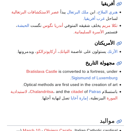
أفريقيا
هنري الملاح
، ابن
ملك البرتغال
يبدأ
عصر الاستكشافات البرتغالية
لساحل
غرب أفريقيا
.
تكلا مريم
يخلف شقيقه المتوفي
أندريا
نگوس
نگست
الحبشة
،
فتستمر
الأسرة السليمانية
.
الأمريكتان
الأزتك
يستولون على عاصمة
التپانك
،
أزكاپوتزالكو
، ويدمرونها.
مجهولة التاريخ
Bratislava Castle
is converted to a fortress, under
.
Sigismund of Luxemburg
Optical methods are first used in the creation of art.
باستسلام
Patras
of
citadel
، and the
Chalandritsa
،
لاستبدادية
المورة
البيزنطية،
إمارة آخايا
تصل لنهاية أجلها.
مواليد
، Italian Catholic cardinal (ت.
Oliviero Carafa
-
March 10