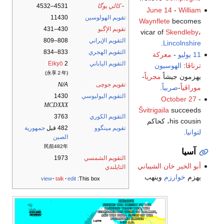
-
كالي يوگا
4531–4532
June 14
-
William
تقويم الهولوسين
11430
Waynflete
becomes
تقويم الإگبو
430–431
vicar of
Skendleby
،
التقويم الإيراني
808–809
.
Lincolnshire
التقويم الهجري
833–834
11 يوليو
-
معركة
التقويم الياباني
2
Eikyō
ترناڤا
:
الهوسيون
(永享２年)
يهزمون جيشاً
مجرياً
-
تقويم جوچى
N/A
موراڤياً
-
صربياً
.
التقويم اليوليوسي
1430
October 27
-
MCDXXX
Švitrigaila
succeeds
التقويم الكوري
3763
his cousin، كحاكم
تقويم مينگوو
482 قبل
جمهورية
لتوانيا
.
الصين
民前482年
آسيا
التقويم الشمسي
1973
أبو الخير خان الشيباني
التايلندي
يهزم
خوارزم
وينهب
view
talk
edit
This box: