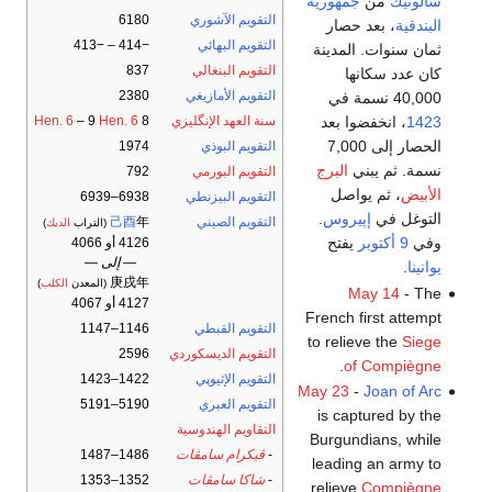
سالونيك
من
جمهورية
التقويم الآشوري
6180
البندقية
، بعد حصار
التقويم البهائي
−414 – −413
ثمان سنوات. المدينة
التقويم البنغالي
837
كان عدد سكانها
التقويم الأمازيغي
2380
40,000 نسمة في
سنة العهد الإنگليزي
8
Hen. 6
– 9
Hen. 6
1423
، انخفضوا بعد
الحصار إلى 7,000
التقويم البوذي
1974
نسمة. ثم يبني
البرج
التقويم البورمي
792
الأبيض
، ثم يواصل
التقويم البيزنطي
6938–6939
التوغل في
إپيروس
.
التقويم الصيني
年
己酉
(التراب
الديك
)
وفي
9 أكتوبر
يفتح
4126 أو 4066
— إلى —
يوانينا
.
庚戌年
(المعدن
الكلب
)
May 14
- The
4127 أو 4067
French first attempt
التقويم القبطي
1146–1147
to relieve the
Siege
التقويم الديسكوردي
2596
.
of Compiègne
التقويم الإثيوپي
1422–1423
May 23
-
Joan of Arc
التقويم العبري
5190–5191
is captured by the
التقاويم الهندوسية
Burgundians, while
-
ڤيكرام سامڤات
1486–1487
leading an army to
-
شاكا سامڤات
1352–1353
.
relieve
Compiègne