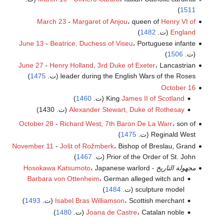
)
1511
March 23
-
Margaret of Anjou
، queen of
Henry VI of
England
(ت.
1482
)
June 13
-
Beatrice, Duchess of Viseu
، Portuguese infante
(ت.
1506
)
June 27
-
Henry Holland, 3rd Duke of Exeter
، Lancastrian
leader during the English Wars of the Roses (ت.
1475
)
October 16
James II of Scotland
King
(ت.
1460
)
Alexander Stewart, Duke of Rothesay
(ت. 1430)
October 28
-
Richard West, 7th Baron De La Warr
، son of
Reginald West (ت.
1475
)
November 11
-
Jošt of Rožmberk
، Bishop of Breslau, Grand
Prior of the Order of St. John (ت.
1467
)
مجهولة التاريخ
-
، Japanese warlord
Hosokawa Katsumoto
Barbara von Ottenheim
، German alleged witch and
sculpture model (ت.
1484
)
، Scottish merchant (ت.
Isabel Bras Williamson
1493
)
، Catalan noble (ت.
Joana de Castre
1480
)