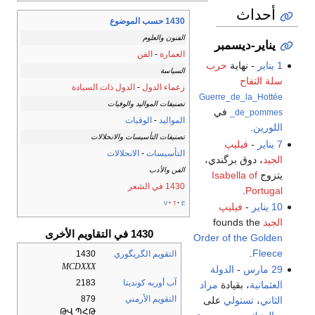
أحداث
1430 حسب الموضوع
الفنون والعلوم
يناير-ديسمبر
العمارة
-
الفن
1 يناير
- نهاية
حرب
السياسة
سلة التفاح
زعماء الدول
-
الدول ذات السيادة
Guerre_de_la_Hottée
تصنيفات المواليد والوفيات
في
_de_pommes
المواليد
-
الوفيات
اللورين
.
تصنيفات التأسيسات والانحلالات
7 يناير
-
فيليپ
التأسيسات
-
الانحلالات
الجيد
، دوق برگندي،
الفن والأدب
يتزوج
Isabella of
1430 في الشعر
.
Portugal
v
t
e
10 يناير
-
فيليپ
الجيد
founds the
1430 في التقاويم الأخرى
Order of the Golden
.
Fleece
التقويم الگريگوري
1430
MCDXXX
29 مارس
-
الدولة
آب أوربه كونديتا
2183
العثمانية
، بقيادة
مراد
التقويم الأرمني
879
الثاني
،
تستولي
على
ԹՎ ՊՀԹ