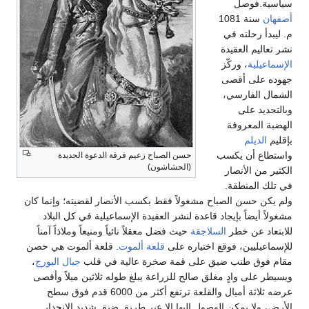
ياسية.فوصل
صفهان
سنة 1081
. ليبدأ رحلته في
شر تعاليم العقيدة
لإسماعيلية
، وركّز
هوده على أقصى
لشمال الفارسي،
بالتحديد على
لهضبة المعروفة
إقليم
الديلم
استطاع أن يكسب
حسن الصباح زعيم فرقة الدعوة الجديدة
(الحشاشون)
لكثير من الأنصار
ي تلك المنطقة.
لم يكن حسن الصباح مشغولاً فقط بكسب الأنصار لقضيته؛ وإنما كان
شغولاً أيضاً بإيجاد قاعدة لنشر العقيدة الإسماعيلية في كل البلاد
لابتعاد عن خطر
السلاجقة
حيث فضل معقلاً نائياً ومنيعاً وملاذاً آمناً
لإسماعيليين، فوقع اختياره على
قلعة ألموت
. قلعة ألموت هي حصن
قام فوق طنب ضيق على قمة صخرة عالية في قلب
جبال البورج
،
يسيطر على وادٍ مغلق صالح للزراعة يبلغ طوله ثلاثين ميلاً وأقصى
عرضه ثلاثة أميال والقلعة ترتفع أكثر من 6000 قدم فوق سطح
لأرض، ولا يمكن الوصول إليها إلا عبر طريق ضيق شديد الانحدار.