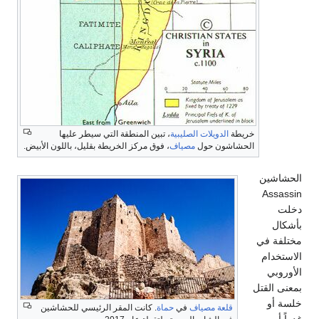
خريطة
الدويلات الصليبية
، تبين المنطقة التي سيطر عليها
الحشاشون حول
مصياف
، فوق مركز الخريطة بقليل، باللون الأبيض.
لحشاشين
Assassi
خلت
أشكال
ختلفة في
لاستخدام
لأوروبي
معنى القتل
لسة أو
قلعة مصياف
في
حماة
. كانت المقر الرئيسي للحشاشين