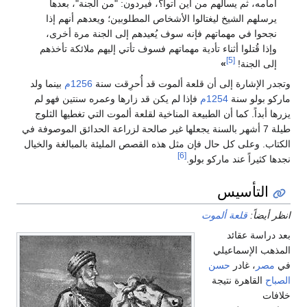
أمامه، ثم يسألهم من أين أتوا؟، فيردون: "من الجنة"، بعدها
يرسلهم الشيخ ليغتالوا الأشخاص المطلوبين؛ ويعدهم أنهم إذا
نجحوا في مهماتهم فإنه سوف يُعيدهم إلى الجنة مرة أخرى،
وإذا قُتلوا أثناء تأدية مهماتهم فسوف تأتي إليهم ملائكة تأخذهم
[5]
إلى الجنة!
»
تجدر الإشارة إلى أن قلعة ألموت قد أُحرِقت سنة
1256م
بينما ولد
اركو بولو سنة
1254م
فإذا لم يكن قد زارها وعمره سنتين فهو لم
زرها أبداً. كما أن الطبيعة المناخية لقلعة ألموت التي تغطيها الثلوج
طيلة 7 أشهر بالسنة يجعلها غير صالحة لزراعة الحدائق الموصوفة في
لكتاب. وعلى كل حال فإن مثل هذه القصص المليئة بالمبالغة والخيال
[6]
جدها كثيراً عند ماركو بولو.
التأسيس
نظر أيضاً:
قلعة ألموت
عد دراسة عقائد
لمذهب الإسماعيلي
ي
مصر
، غادر
حسن
لصباح
القاهرة نتيجة
لافات