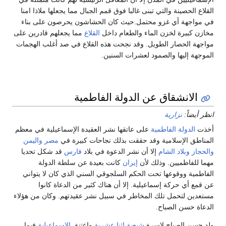
لقلاع الحصينة والتي تبنى غالبا فوق قمم الجبال مما يجعلها ملاذا امنا
ي مواجهة أي غزو محتمل.حيث كان الحشاشون يحرصون على بناء
خازن كبيرة لخزن الماء والطعام داخل
القلاع
مما يجعلهم قادرين على
واجهة الحصار الطويل. وقد نجحت هذه القلاع في صد أغلب الهجمات
لموجهة إليها والصمود لعشرات السنين.
الانشقاق عن الدولة الفاطمية
نظر أيضاً:
نزارية
خذت
الدولة الفاطمية
على عاتقها نشر العقيدة الإسماعيلية في معظم
لمناطق الإسلامية وقد حققت بذلك نجاحات كبيرة في
مصر
واليمن
الحجاز
وبلاد الشام
إلا أن نشر الدعوة في بلاد
فارس
قد شكل تحديا
هما للفاطميين. وذلك لأن
إيران
كانت بعيدة عن سلطة الدولة
لفاطمية ووقوعها تحت الحكم السلجوقي السني الذي كان لا يتواني
ن قمع أي حركة إسماعيلية. إلا أن هناك كثير من الدعاة كانوا
ستعدين لتحمل تلك المخاطر في سبيل نشر عقيدتهم. وكان من هؤلاء
لدعاة حسن الصباح.
لد حسن الصباح لاسرة
شيعية
اثنا عشرية
واعتنق
الإسماعيلية
فيما