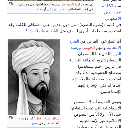
لم ينجح
راشد الدين سنان
سيد الحشاشين في مصياف،
نة
1183م
في إبعاد السلطان
صلاح الدين
عن أراضيه.
ماد الدين
لأصفهاني
ي كتابه «(نصرة النصرة)» من دون تقديم معنىٰ اشتقاقي للكلمة وقد
[2]
ستخدم مصطلحات أخرى للقذف مثل
الباطنية
والملاحدة
.
ما المؤرخون الفرس من
الفترة
لإيلخانية
ومنهم
الجويني
ورشيد
لدين
اللذان هما المصدران
لرئيسان لتاريخ الجماعة النزارية
ي فارس - فلم يستخدموا
صطلح الحشيشية أبداً، وقد
ستخدموا مصطلح «الملاحدة»
ندما لم تكن الإشارة إليهم
إسماعيليين.
تبقى الحقيقة أنه لا النصوص
لإسماعيلية التي تمت استعادتها
تى الآن؛ ولا أيّاً من النصوص
سنان شيخ الجبل
أكبر رؤساء
لإسلامية غير الإسماعيلية
الحشاشين في
سوريا
.
لمعاصرة التي كانت معادية