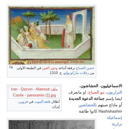
حسن الصباح
برفقة أتباعه
وحور العين
في الطبعة الأولى
من
رحلات ماركو پولو
، ح. 1310.
لاسماعيليون
،
الحشاشون
،
ملف:Iran - Qazvin - Alamout
لنزاريون
،
بنو الصباح
: او مايعرف
Castle - panoramio (1).jpg
يضا بإسم
جماعة الدعوة الجديدة
أطلال
قلعة ألموت
في
قزوين
،
و ماذاع صيتهم
بالحشاشين
إيران.
Hashshash كانوا طائفة
سماعيلة
زارية