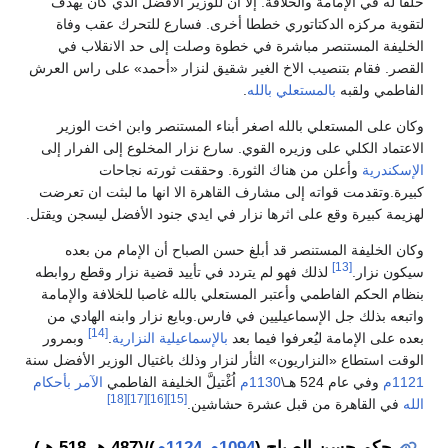
لفا له في الإمامة والخلافة. إلا أن للوزير الأفضل الذي كان يهدف
تقوية مركزه الدكتاتوري خططا أخرى. فسارع للتحرك عقب وفاة
لخليفة المستنصر مباشرة في خطوة وصلت إلى حد الانقلاب في
لقصر. فقام بتنصيب الاخ الغير شقيق لنزار «أحمد» على راس العرش
لفاطمي ولقبه
بالمستعلي بالله
.
كان على المستعلي بالله اصغر أبناء المستنصر وابن اخت الوزير
لاعتماد الكلي على وزيره القوي. سارع نزار المخلوع إلى الفرار إلى
لإسكندرية
وأعلن من هناك الثورة. وحققت ثورته نجاحات
بيرة.وتقدمت قواته إلى مشارف القاهرة الا انها ما لبثت ان تعرضت
هزيمة كبيرة وقع على اثرها نزار في ايدي جنود الأفضل ليسجن ويقتل.
كان الخليفة المستنصر قد أبلغ حسن الصباح أن الإمام من بعده
[13]
يكون نزار.
لذلك فهو لم يتردد في تأييد قضية نزار وقطع روابطه
نظام الحكم الفاطمي وأعتبر المستعلي بالله غاصبا للخلافة والإمامة
اتبعه بذلك جل الإسماعيليين في فارس.وبايع نزار وابنه الهادي من
[14]
عده على الإمامة ليُعرفوا فيما بعد
بالإسماعيلية النزارية
.
وبمرور
لوقت استطاع «النزاريون» الثأر لنزار وذلك باغتيال الوزير الأفضل سنة
112م
وفي عام 524 هـ\
1130م
اُغْتيلَّ الخليفة الفاطمي
الآمر بأحكام
[18]
[17]
[16]
[15]
لله
في القاهرة من قبل عشرة حشاشين.
حكم حسن الصباح (
1094م
-
1124م
)/(487 هـ-518 هـ)