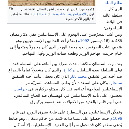
ظام الملك
لذي كان ذا
مُنَمِمة مِنَ القرن الرابع عَشر تُصَور اغتيال الحَشاشين
لوزير
الإمبِراطورية السَلجوقية
، «
نِظام المُلك
». غالبًا ما يُعتَبر
لطة عالية
اغتيالَهُم الأكثر أهمية.
ي البلاط
لسلجوقي؛
ومن أشد المحرّضين على الهجوم على الإسماعيليين ففي 12 رمضان
 هـ (16 ديسمبر
1092م
) تقدّم أحد الفدائيين الإسماعيليين وهو
ُتخفٍ بثياب الصوفيين نحو محفة الوزير الذي كان محمولاً ومتجهاً إلى
يام حريمه، فهاجم الوزير وطعنه فمات الوزير وقُتِل المهاجم.
عد موت السلطان ملكشاه حدث صراع بين أبناءه على السلطة فقد
ولى السلطة بعده السلطان
بركيارق
والذي كان مشغولاً تماماً بالصراع
د أخيه غير الشقيق
محمد تابار
الذي كان يحظى بتأييد أخيه الشقيق
انجار
، وكان على استعداد لأن يطلب المساعدة السريّة من
لإسماعيليين لمواجهة أعداءه، فقد كان ممثلو بركيارق في
خراسان
حصلون على تأييد الإسماعيليين في كوهستان ضد الجناح المنافس،
تى أنهم قاموا بالعديد من الاغتيالات ضد خصوم بركيارق.
تمكّن الإسماعيليون من السيطرة على قلعة بشرق البورج في عام
109م
حيث حصلوا على مساعدات قيّمة من حاكم دمغان، وهو ضابط
ُدعى مظفر كان قد تحول سراً إلى العقيدة الإسماعيلية، إلا أنه كان