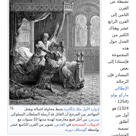
شيطة من
لقرن
لثامن إلى
لقرن الرابع
شر وهناك
لكثير من
لجدل حول
ذه
لمجموعة
إستنادا إلى
عض
لمصادر فإن
لرحالة
لإيطالي
اركو بولو
(1254 -
1324) هو
إدوارد الأول ملك إنگلترة
يحبط محاولة اغتياله ويقتل
المهاجم. من المرجح أن القاتل قد أرسله السلطان المملوكي
ول من
بيبرس
، من أجل قمع معارضته لهدنة مدتها 10 سنوات مع
طلق
الدويلات المسيحية
في
القدس
. تصوير من القرن التاسع عشر
سمية
بواسطة
گوستاڤ دوريه
.
لحشاشين