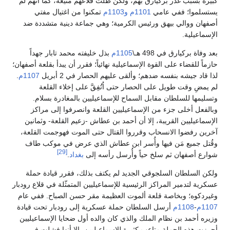
بيرة بسبب غدر بركيارق بهم، ولكن ظلت قلاعهم منيعة، كما أنهم لم
ستسلموا؛ ففي عامي
1101م
و1103م
تمكنوا من اغتيال مفتي
صفهان ووالي بيهق ورئيس الكرمية؛ وهي جماعة دينية متشددة ضد
لإسماعيلية.
عد وفاة بركيارق في 498 هـ\
1105م
بذل خليفته محمد تابار جهداً
ازماً للقضاء على القوة الإسماعيلية نهائياً؛ فقرر أن يبدأ بقلعة أصفهان؛
ذا قاد جيشه بنفسه ضدهم؛ وألقى عليهم الحصار في 2 أبريل
1107م
.
م يمضِ وقت طويل على الحصار حتى اُتُفِقَّ على إخلاء القلعة
تسليمها للسلطان مقابل السماح للإسماعيليين بالمغادرة بسلام.
بالفعل أخلى جزء من الإسماعيليين القلعة وانصرفوا إلى مراكز
لإسماعيليين القريبة، إلا أن أحمد بن عطاش -زعيم القلعة- وثمانين
خرين رفضوا الانسحاب وقرروا القتال حتى الموت فهوجمت القلعة،
قُتل جميع مَن فيها وأُسر ابن عطاش الذي عرض في موكب طاف
[29]
وارع أصفهان ثم سلخ حياً وأُرسل رأسه إلى
بغداد
.
لكن السلطان السلجوقي الجديد لم يكتف بذلك، فقرر قيادة حملة
سكرية لتدمير المراكز الرئيسية للإسماعيليين المتمثّلة في قلاع رودبار
غيردكوه؛ وبخاصة قلعة ألموت العظيمة مقر حسن الصباح. ففي عام
110م
-
1108م
أرسل السلطان حملة عسكرية إلى رودبار تحت قيادة
زيره أحمد بن نظام الملك والذي كان والده أول ضحايا الإسماعيليين
حرزت هذه الحملة متاعب كثيرة للإسماعيليين، إلا أنها فشلت في