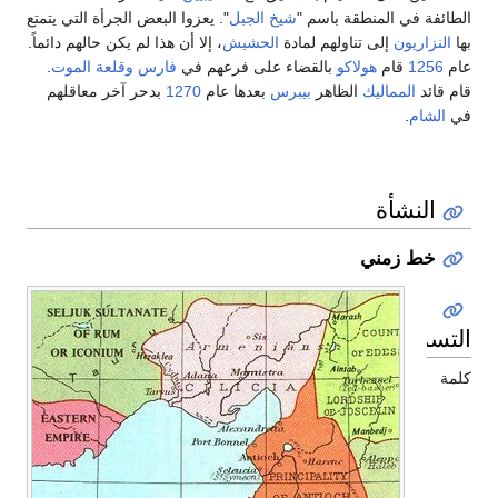
لطائفة في المنطقة باسم "
شيخ الجبل
". يعزوا البعض الجرأة التي يتمتع
ها
النزاريون
إلى تناولهم لمادة
الحشيش
، إلا أن هذا لم يكن حالهم دائماً.
ام
1256
قام
هولاكو
بالقضاء على فرعهم في
فارس
وقلعة الموت
.
ام قائد
المماليك
الظاهر
بيبرس
بعدها عام
1270
بدحر آخر معاقلهم
ي
الشام
.
النشأة
خط زمني
لتسمية
لمة