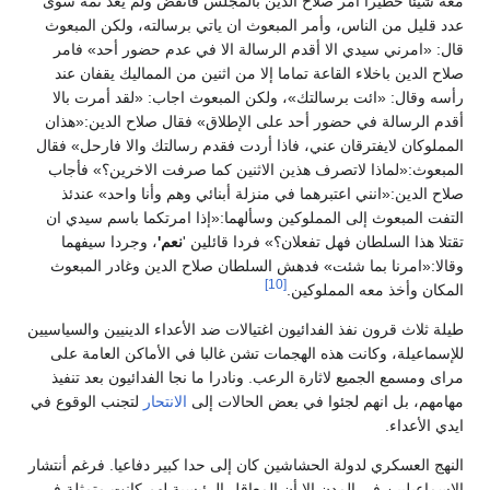
عه شيئا خطيرا أمر صلاح الدين بالمجلس فانفض ولم يعد ثمة سوى
دد قليل من الناس، وأمر المبعوث ان ياتي برسالته، ولكن المبعوث
ال: «امرني سيدي الا أقدم الرسالة الا في عدم حضور أحد» فامر
لاح الدين باخلاء القاعة تماما إلا من اثنين من المماليك يقفان عند
أسه وقال: «ائت برسالتك»، ولكن المبعوث اجاب: «لقد أمرت بالا
قدم الرسالة في حضور أحد على الإطلاق» فقال صلاح الدين:«هذان
لمملوكان لايفترقان عني، فاذا أردت فقدم رسالتك والا فارحل» فقال
لمبعوث:«لماذا لاتصرف هذين الاثنين كما صرفت الاخرين؟» فأجاب
لاح الدين:«انني اعتبرهما في منزلة أبنائي وهم وأنا واحد» عندئذ
لتفت المبعوث إلى المملوكين وسألهما:«إذا امرتكما باسم سيدي ان
قتلا هذا السلطان فهل تفعلان؟» فردا قائلين '
نعم'
، وجردا سيفهما
قالا:«امرنا بما شئت» فدهش السلطان صلاح الدين وغادر المبعوث
[10]
لمكان وأخذ معه المملوكين.
يلة ثلاث قرون نفذ الفدائيون اغتيالات ضد الأعداء الدينيين والسياسيين
لإسماعيلة، وكانت هذه الهجمات تشن غالبا في الأماكن العامة على
راى ومسمع الجميع لاثارة الرعب. ونادرا ما نجا الفدائيون بعد تنفيذ
هامهم، بل انهم لجئوا في بعض الحالات إلى
الانتحار
لتجنب الوقوع في
يدي الأعداء.
لنهج العسكري لدولة الحشاشين كان إلى حدا كبير دفاعيا. فرغم أنتشار
لإسماعيليين في المدن إلا أن المعاقل الرئيسية لهم كانت متمثلة في