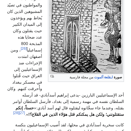
والمواطنون في تصيّد
المشبوهين الذين كان
يُحاط بهم ويؤخذون
إلى الميدان الكبير
حيث يقتلون وكان
عدد ضحايا هذه
المذبحة 800
[26]
إسماعيلياً
، ومن
أصفهان امتدت
الإجراءات ضد
الإسماعيليين إلى
العراق حيث قُتلوا
صورة
لـقلعة ألموت
من مجلة فارسية
في معسكر ببغداد
وأُحرقت كتبهم. وكان
حد الإسماعيليين البارزين -يدعى إبراهيم أسدآبادي- قد أرسله
لسلطان نفسه في مهمة رسمية إلى بغداد، فأرسل السلطان أوامر
قتله، وعندما جاء سجَّانوه ليقتلوه قال لهم أسد آبادي:«
حسناً، إنكم
[28]
[27]
تقتلونني؛ ولكن هل يمكنكم قتل هؤلاء الذين في القلاع؟!
».
انت سخرية أسدآبادي في محلها، لقد أُصيب الإسماعيليون بنكسة