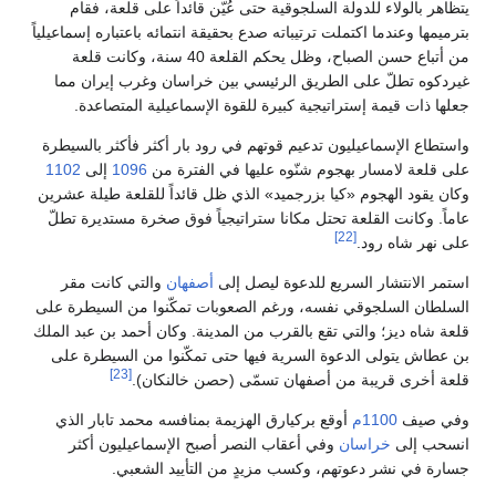
تظاهر بالولاء للدولة السلجوقية حتى عُيّن قائداً على قلعة، فقام
ترميمها وعندما اكتملت ترتيباته صدع بحقيقة انتمائه باعتباره إسماعيلياً
من أتباع حسن الصباح، وظل يحكم القلعة 40 سنة، وكانت قلعة
يردكوه تطلّ على الطريق الرئيسي بين خراسان وغرب إيران مما
علها ذات قيمة إستراتيجية كبيرة للقوة الإسماعيلية المتصاعدة.
استطاع الإسماعيليون تدعيم قوتهم في رود بار أكثر فأكثر بالسيطرة
لى قلعة لامسار بهجوم شنّوه عليها في الفترة من
1096
إلى
1102
كان يقود الهجوم «كيا بزرجميد» الذي ظل قائداً للقلعة طيلة عشرين
اماً. وكانت القلعة تحتل مكانا ستراتيجياً فوق صخرة مستديرة تطلّ
[22]
لى نهر شاه رود.
ستمر الانتشار السريع للدعوة ليصل إلى
أصفهان
والتي كانت مقر
لسلطان السلجوقي نفسه، ورغم الصعوبات تمكّنوا من السيطرة على
لعة شاه ديز؛ والتي تقع بالقرب من المدينة. وكان أحمد بن عبد الملك
ن عطاش يتولى الدعوة السرية فيها حتى تمكّنوا من السيطرة على
[23]
لعة أخرى قريبة من أصفهان تسمّى (حصن خالنكان).
في صيف
1100م
أوقع بركيارق الهزيمة بمنافسه محمد تابار الذي
نسحب إلى
خراسان
وفي أعقاب النصر أصبح الإسماعيليون أكثر
سارة في نشر دعوتهم، وكسب مزيدٍ من التأييد الشعبي.