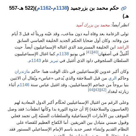
حكم محمد بن بزرجميد (
1138م
-
1162م
)(522 هـ-557
ـ)
نظر أيضاً:
محمد بن بزرك آميد
تولى الزعامة بعد وفاة أبيه دون متاعب، وقد عيّنه وريثاً له قبل 3 أيام
ن وفاته. وكان أول ضحايا الحكم الجديد الخليفة العباسي السابق
لراشد
ابن الخليفة المسترشد الذي اغتاله الإسماعيليون أيضاً. حيث
[41]
[40]
ُغْتيلَّ في أصفهان
في يونيو
1138م
.كما اغتال الإسماعيلييون
لسلطان السلجوقي داود الذي اُغتيل في
تبريز
عام
1143م
.
كان أكبر عدوين للإسماعيليين في ذلك الوقت هما: حاكم
مازندران
حاكم
الري
من قبل السلاجقة والذي يُدعى «عباس».ويُقال أن الاثنين
نيا بروجاً من جماجم الإسماعيليين، وقد اغتيل عباس سنة
1146م
أثناء
[44]
[43]
[42]
يارته لبغداد.
على الرغم من اغتيال الإسماعيليين لحكّام أكبر الدول المعادية لهم
العباسيون والسلاجقة) إلا أن جذوة الثورة بدا وكأنها انطفأت؛ فقد وصل
لموقف بين الأمارات الإسماعيلية والسلطنات السنيّة إلى تجمد فعلي
قبول ضمني متبادل بين الفريقين. أما الكفاح العظيم للقضاء على
لنظام القديم وإنشاء عصر جديد باسم الإمام الإسماعيلي المستور فقد
با، وتحوّل إلى مجرد مناوشات على الحدود.