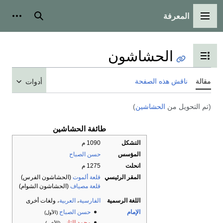
المعرفة
القائمة الرئيسية
بحث
أدوات شخ
الحشاشون
تبديل عرض جدول المحتويات
قالة
ناقش هذه الصفحة
أدوات
تم التحويل من
الحشاشين
)
طائفة الحشاشين
التشكل
1090 م
المؤسس
حسن الصباح
انحلت
1275 م
المقر الرئيسي
قلعة ألموت
(الحشاشون الفرس)
قلعة مصياف
(الحشاشون الشوام)
اللغة الرسمية
الفارسية
،
العربية
، ولغات أخرى
الإمام
حسن الصباح
(الأول)
محمد الثاني
(الأخير)