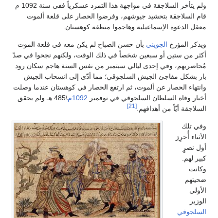
ولم يتأخر السلاجقة في مواجهة هذا التمرد عسكرياً ففي سنة 1092 م
ام السلاجقة بتحشيد جيوشهم، وفرضوا الحصار على قلعة ألموت
عقل الدعوة الإسماعيلية وهاجموا منطقة كوهستان.
يذكر المؤرخ
الجويني
بأن حسن الصباح لم يكن معه في قلعة الموت
كثر من ستين أو سبعين شخصاً في ذلك الوقت، ولكنهم نجحوا في صدّ
ُحاصريهم، وفي إحدى ليالي سبتمبر من نفس السنة هاجم سكان رود
ار بشكل مفاجئ الجيش السلجوقي؛ مما أدّى إلى انسحاب الجيش
انتهاء الحصار عن ألموت، ثم ارتفع الحصار في كوهستان عندما وصلت
خبار وفاة السلطان السلجوقي في نوفمبر
1092م
\485 هـ ولم يحقق
[21]
لسلاجقة أيّاً من أهدافهم.
في تلك
لأثناء أُحرِز
ول نصرٍ
بير لهم.
كانت
حيتهم
لأولى
لوزير
لسلجوقي