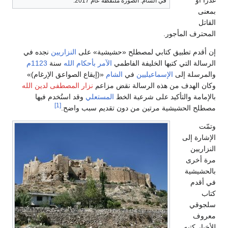
دراً أو
في الشام. الصورة ملتقطة عام 2017.
معنى
لقاتل
لمحترف المأجور.
ن أقدم تطبيق كتابي لمصطلح «حشيشية» على
النزاريين
نجده في
لرسالة التي كتبها الخليفة الفاطمي
الآمر بأحكام الله
سنة
1123م
المرسلة إلى
الإسماعيليين
في
الشام
«(إيقاع الصواعق الإرغام)»
كان الهدف من هذه الرسالة نقض مزاعم
نزار المصطفى لدين الله
الإمامة والتأكيد على شرعية الخط
المستعلي
وقد استُخدم فيها
[1]
صطلح الحشيشية مرتين من دون تقديم سبب واضح.
تمّت
لإشارة إلى
لنزاريين
رة أخرى
الحشيشية
ي أقدم
تاب
لجوقي
عروف
لأخبار كتبه