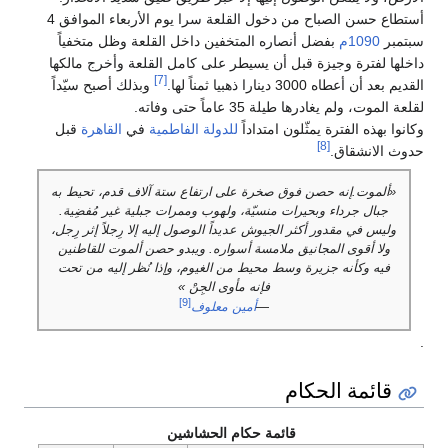
أستطاع حسن الصباح من دخول القلعة سرا يوم الأربعاء الموافق 4
بتمبر
1090م
بفضل أنصاره المتخفين داخل القلعة وظل متخفياً
اخلها لفترة وجيزة قبل أن يسيطر على كامل القلعة وأخرج مالكها
[7]
قديم بعد أن أعطاه 3000 دينارا ذهبيا ثمناً لها.
وبذلك أصبح سيّداً
لعة الموت، ولم يغادرها طيلة 35 عاماً حتى وفاته.
كانوا بهذه الفترة يمثّلون امتداداً
للدولة الفاطمية
في
القاهرة
قبل
[8]
دوث الانشقاق.
«ألموت.إنه حصن فوق صخرة على ارتفاع ستة آلاف قدم، تحيط به
جبال جرداء وبحيرات منسيّة، ولهوب وممرات جبلية غير مُفضِية.
وليس في مقدور أكثر الجيوش عديداً الوصول إليه إلا رِجلاً إثر رِجل،
ولا أقوى المجانيق ملامسة أسواره. ويبدو حصن ألموت للقاطنين
فيه وكأنه جزيرة وسط محيط من الغيوم، وإذا نُظر إليه من تحت
فإنه مأوى الجِنْ »
[9]
—
أمين معلوف
قائمة الحكام
قائمة حكام الحشاشين