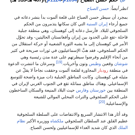
نظر أيضاً:
حسن الصباح
مجرد أن سيطر حسن الصباح على قلعة ألموت بدأ بنشر دعاته في
ميع أرجاء
إيران
السنية
التي كان سكانها يتذمرون من الحكم
لسلجوقي للبلاد. فأرسل دعاته إلى كوهستان، وهي منطقة جبلية
احلة -تقع على الحدود بين إيران وأفغانستان الحاليتين- وقد تحوَّل
لأمر في كوهستان إلى ما يشبه الثورة الشعبية أو حركة استقلال من
لحكم السلجوقي، فقد هبَّ الإسماعيليون في ثورات صريحة في كثير
ن أنحاء الإقليم وفرضوا سيطرتهم على عدة مدن رئيسية وهي
[19]
وشان
وقعين
وطبس
وتون وأخريات.
وسرعان ما انتشرت الدعوة
ي منطقة
رودبار
المجاورة لقلعة ألموت وحققت نجاحاً لا يقلّ عن
ثيله في كوهستان. وكانت المناطق الجبلية ذات ميزة واضحة للتوسع
لإسماعيلي. وهناك مناطق مماثلة تقع في الجنوب الغربي لإيران في
لمنطقة بين
خوزستان
وفارس
حيث البلاد المنيعة والسكان الساخطون
لى الحكم السلجوقي والتراث المحلي الموالي للشيعة
[20]
الإسماعيلية.
قد أثار هذا الانتشار السريع والانتفاضات على السلطة السلجوقية
ظيم القلق عند السلطان السلجوقي
ملكشاه
ووزيره الأكبر
نظام
لملك
الذي كان شديد العداء للإسماعيليين ولحسن الصباح.