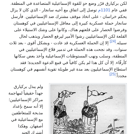
كن بركيارق قرّر وضع حدٍ للقوة الإسماعيلية المتصاعدة في المنطقة.
في عام
1101م
توصل إلى اتفاق مع أخيه سانجار - الذي كان لا يزال
حكم خراسان - على اتخاذ موقف مشترك ضد الإسماعيليين. فأرسل
انجار حملة عسكرية كبيرة إلى معاقل الإسماعيليين في كوهستان
فرضوا الحصار على قلعتهم هناك، وكانوا على وشك الاستيلاء على
لقلعة لكن الإسماعيليين رشوا الأمير ليرفع الحصار ويذهب لحال
[24]
بيله.
إلا إن الحملة العسكرية قد عادت - وبشكل أقوى - بعد ثلاث
نوات، وقد نجحت هذه الحملة في تدمير قلاع الإسماعيليين في
لمنطقة، وسلب ونهب المستوطنات الإسماعيلية وأخذ بعض سكانها
أرقّاء. إلا أن كل هذا لم يكن كافياً في قمع الدعوة الجديدة؛ فقد
ستطاع الإسماعيليون بعد مدة غير طويلة تقوية أنفسهم في كوهستان
[25]
جدداً.
ولم يبذل بركيارق
جهداً حقيقياً لمهاجمة
مراكز الإسماعيليين؛
إلا أنه سمح بإعداد
مذبحة للمتعاطفين
مع الإسماعيلية في
أصفهان. وهكذا
أشترك الجند