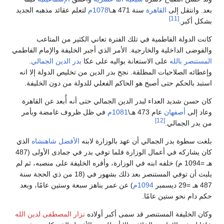
عد. وانتقل إلى
القاهرة
سنة 471 هـ\
1078م
لتعلم عقائد مذهبه الجديد
[11]
شكل أكبر.
انت الدولة الفاطمية في تلك الفترة تعاني الكثير من المتاعب
الفوضى الداخلية والخارجية. الأمر الذي أجبر الخليفة والإمام الفاطمي
لمستنصر بالله
على الاستعانة بواليه على عكا
بدر الدين الجمالي
.
إعطائه الصلاحيات المطلقة. نجح بدر الدين من تخليص الدولة إلا انه
ستبد بالحكم حتى أصبح هو الحاكم الفعلي للدولة من دون الخليفة.
ان حسن شديد العداء لبدر الدين الجمالي حتى أنه أُبعد عن القاهرة
عاد إلى
أصفهان
عام 473 هـ\
1081م
في ظل ظروف غامضة وبأمر
[12]
ن بدر الجمالي.
لغت سطوة بدر الجمالي أن عهد بالوزارة لابنه
الأفضل شاهنشاه
الذي
كان يشاركه في أعمال الوزارة فلما توفي بدر في جمادى الأولى (487
هـ =1094 م) خلفه ابنه في الوزارة، وأقره الخليفة على منصبه، ثم لم
يلبث أن توفي المستنصر بعد ذلك بشهور في (18 من ذي الحجة سنة
 هـ =29 ديسمبر
1094م
) عن عمر يناهز سبعة وستين عامًا، وبعد
كم دام نحو ستين عامًا.
كان الخليفة المستنصر قد سمى أكبر أولاده
نزار المصطفى لدين الله