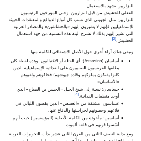
لنزاريين تشهد بالاستعمال
لفعلي للحشيش من قبل النزاريين. وحتى المؤرخون الرئيسيون
لنزاريين مثل الجويني الذي نسب كل أنواع الدوافع والمعتقدات الخبيثة
لإسماعيليين فإنهم لا يشيرون إليهم «بالحشاشين» والمصادر العربية
لتي تشير إليهم بذلك لا تشرح البتة هذه التسمية من جهة استعمال
[3]
لحشيش.
تبقى هناك آراء أُخرى حول الأصل الاشتقاقي للكلمة منها:
أساسان (Assasins): أي القتلة أو الاغتياليون. وهذه لفظة كان
يطلقها الفرنسيون الصليبيون على الفدائية الإسماعيلية الذين
كانوا يفتكون بملوكهم وقادة جيوشهم؛ فخافوهم ولقبوهم
«الأساسان».
حساسان: نسبة إلى شيخ الجبل «الحسن بن الصباح» الذي
[4]
أوجد منظمات الفدائية.
عساسون: مشتقة من «العسس» الذين يقضون الليالي في
قلاعهم وحصونهم لحراستها والدفاع عنها.
أساسين: مأخوذة من الكلمة الأصلية (المؤسسين) حيث أنهم
أسّسوا قوتهم في قلعة ألموت.
مع بداية النصف الثاني من القرن الثاني عشر بدأت التحويرات العربية
مصطلح الحشاشين تلتقط محلياً في سورية وتصل إلى مسامع