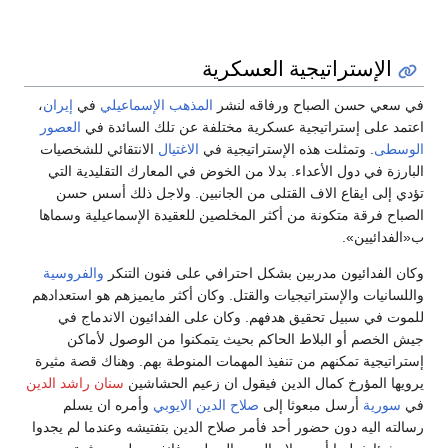
الإستراتيجية العسكرية
ي سعي حسن الصباح ورفاقه لنشر
المذهب الإسماعيلي
في
إيران
،
عتمد على إستراتيجية عسكرية مختلفة عن تلك السائدة في
العصور
لوسطى
. وتمثلت هذه الإستراتيجية في
الاغتيال
الانتقائي للشخصيات
لبارزة في دول الأعداء. بدلا من الخوض في المعارك التقليدية التي
ؤدي إلى ايقاع الاف القتلى من الجانبين. ولاجل ذلك أسس حسن
لصباح فرقة متكونة من أكثر المخلصين للعقيدة الإسماعيلية وسماها
«الفدائيين».
كان الفدائيون مدربين بشكل احترافي على فنون التنكر
والفروسية
اللسانيات والإستراتيجيات والقتل. وكان أكثر مايميزهم هو استعدادهم
لموت في سبيل تحقيق هدفهم. وكان على الفدائيون الاندماج في
يش الخصم أو البلاط الحاكم بحيث يتمكنوا من الوصول لأماكن
ستراتيجية تمكنهم من تنفيذ المهمات المنوطة بهم. وهناك قصة مثيرة
رويها المؤرخ كمال الدين فيقول ان زعيم الحشاشين
سنان راشد الدين
ي
سورية
أرسل مبعوثا إلى
صلاح الدين الايوبي
وأمره ان يسلم
سالته اليه دون حضور أحد فأمر صلاح الدين بتفتيشه وعندما لم يجدوا