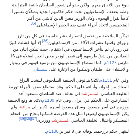
نوع من الاتفاق معهم. ولكن يبدو أن شعور السلطان بالثقة المتزايدة
ظنه بضعف الإسماعيليين تحت حكم حاكمهم الجديد يشكلّان تفسيراً
افياً لقرار الهجوم، وكان الوزير معين الدين كاشي من أكثر
[35]
لمتحمسين لاتخاذ أجراء عنيف ضد الخطر الإسماعيلي.
مكّن السلاجقة من تحقيق انتصارات غير حاسمة في كلٍ من تارز
[36]
توراى وقتلوا عشرات الآلاف من الإسماعيليين
إلا أنها فشلت كثيرًا
ي رودبار. لم يتأخر الإسماعيليون في الانتقام، حيث تمكن اثنان من
الفدائيين من شقّ طريقهم إلى قصر الوزير معين الدين ليقتلاه في 16
ارس
1127م
. كما استطاع الإسماعيليون من توسيع قوتهم في رودبار
الاستيلاء على طلقان وتمكنوا من الإغارة على
سيستان
.
في عام
1131م
\525 هـ توفي الخليفة السلجوقي لينشب النزاع
لمعتاد بين إخوانه وأبناءه على الحكم. وقد استطاع بعض الأمراء توريط
لخليفة العباسي
المسترشد
في تحالف ضد السلطان مسعود أحد
لمتنازعين على الحكم في إيران. وفي عام
1139م
\529 هـ وقع الخليفة
وزيره في أسر مسعود. وساق مسعود أسيره الكبير إلى
مراغة
، ولم
كن الإسماعيليون ليضيعوا مثل هذه الفرصة فتمكنوا بنجاح من اقتحام
[39]
[38]
[37]
لمعسكر واغتيال الخليفة العباسي
المسترشد
ووزيره.
ينتهي حكم بزرجميد بوفاته في 9 فبراير
1138م
.