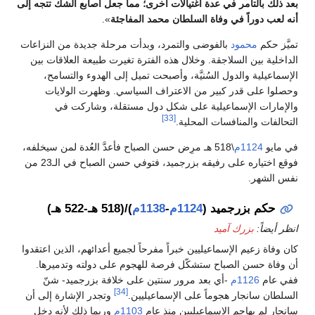
عد ذلك بالتآمر في عدة اغتيالات أخرى؛ مما جعل أصابع الشك تتجه إلى
نه لعب دوراً في وفاة السلطان محمد المفاجئة
».
ميَّز حكم
محمود
بالفوضى والتمرد، وبدأت مرحلة جديدة من النزاعات
لداخلية بين السلاجقة. وخلال هذه الفترة تغيرت طبيعة العلاقات بين
لإسماعيلية والدول السُنيَّة، وأصبحت تميل إلى الهدوء والتسامح،
حصلوا على قدر كبير من الاعتراف السياسي. وظهرت الولايات
الإمارات الإسماعيلية على شكل دول مستقلة، وشاركت في
[33]
لتحالفات والمنافسات المحلية.
ي مايو
1124م
\518 هـ مرِض حسن الصباح فأعدَّ العُدة لمن سيخلفه،
فوقع اختياره على رفيقه بزرجميد، فتوفي حسن الصباح في الـ23 من
فس الشهر.
حكم بزرجميد (
1124م
-
1138م
)/(518 هـ-522 هـ)
نظر أيضاً:
بزرك آميد
ان وفاة زعيم الإسماعيليين خبراً مفرحاً لجميع أعدائهم، الذين اعتقدوا
ن وفاة حسن الصباح ستشكّل فرصة للهجوم على دولته وتدميرها.
في عام
1126م
-أي بعد مرور سنتين على خلافة بزرجميد- شنّ
[34]
لسلطان سانجار هجوماً على الإسماعيليين.
وتجدر الإشارة إلى أن
انجار لم يهاجم الإسماعيليين منذ عام
1103م
وربما ذلك لأنه دخل