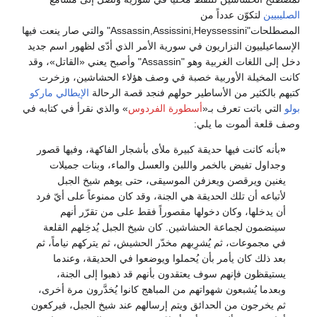
لصليبيين
لتكوّن عدداً من
المصطلحات"Assassin,Assissini,Heyssessini" والتي صار ينعت فيها
لإسماعيلييون النزاريون في سورية الأمر الذي أدّى لظهور اسم جديد
دخل إلى اللغات الغربية وهو "Assassin" وأصبح يعني «القاتل»، وقد
انت المخيلة الأوربية خصبة في وصف هؤلاء الحشاشين، وزخرت
تبهم بالكثير من الأساطير حولهم فنجد قصة الرحالة
الإيطالي
ماركو
ولو
التي باتت تعرف بـ«
أسطورة الفردوس
» والذي نقرأ في كتابه في
صف قلعة ألموت ما يلي:
«
بأنه كانت فيها حديقة كبيرة ملأى بأشجار الفاكهة، وفيها قصور
وجداول تفيض بالخمر واللبن والعسل والماء، وبنات جميلات
يغنين ويرقصن ويعزفن الموسيقى، حتى يوهم شيخ الجبل
لأتباعه أن تلك الحديقة هي الجنة، وقد كان ممنوعاً على أيّ فرد
أن يدخلها، وكان دخولها مقصوراً فقط على من تقرّر أنهم
سينضمون لجماعة الحشاشين. كان شيخ الجبل يُدخِلهم القلعة
في مجموعات، ثم يُشرِبهم مخدّر الحشيش، ثم يتركهم نياماً، ثم
بعد ذلك كان يأمر بأن يُحملوا ويوضعوا في الحديقة، وعندما
يستيقظون فإنهم سوف يعتقدون بأنهم قد ذهبوا إلى الجنة،
وبعدما يُشبعون شهواتهم من المباهج كانوا يُخدَّرون مرة أخرى،
ثم يخرجون من الحدائق ويتم إرسالهم عند شيخ الجبل، فيركعون