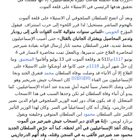
حقيق هدفها الرئيسي في الاستيلاء على قلعة ألموت.
بعد أن اتضح للسلطان السلجوقي أن الاستيلاء على قلعة ألموت
الهجوم المباشر مستحيل؛ لذا قرر اللجوء إلى حرب استنزاف. فيقول
لمؤرخ
الجويني
:«
لثماني سنوات متوالية كانت القوات تأتي إلى رودبار
تدمر المحاصيل ويشترك الجانبان بالقتال
» حتى أُصيب الإسماعيليون
قحط شديد، فقرر السلطان محمد تابار إرسال قواته بقيادة شيرجير
لمحاصرة القلاع حتى تدميرها، وبالفعل تمت محاصرة لامسار في 4
ونيو
1117م
\511 هـ وقلعة ألموت في 13 يوليو وأقاموا
المنجنيق
. وما
ن حلَّ شهر أبريل
1118م
حتى كانوا قد أوشكوا على الاستيلاء على
لقلاع إلا أن الأنباء قد وصلت بوفاة السلطان
محمد
فتفرق الجند ونجا
[32]
[31]
[30]
لإسماعيليون من الفناء.
كان انسحاب جيش شريجير وهو
لى وشك الانتصار سبباً لخيبة أملٍ شديدة عند أعداء الإسماعيليين، كما
بدو أن أنباء وفاة السلطان لم تكن وحدها السبب في هذا الانسحاب
لمتعجّل. إذ قد يكون هناك دور لعبه الوزير السلجوقي قوام الدين نصير
لدرجازيني، ويُقال أنه كان إسماعيلياً في السر. وكان لهذا الوزير التأثير
لكبير على السلطان
محمود
ابن السلطان المتوفي وخليفته ويقول
رنارد لويس: «
إنهُ هو الذي دبر انسحاب جيش شيرجير من ألموت
بذلك أنقذ الإسماعيليين في آخر لحظة، كما أنه حرّض السلطان الجديد
حمود ضد شيرجير فألقى به في السجن وقتله، وقد أُتهم الدرجازيني