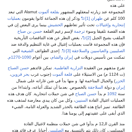
لى هذه
لمجموعة عند زيارته لمعقلهم المشهور
بقلعة ألموت
Alamut التي تبعد
1 كلم عن
طهران
[1]
وذكر إن هذه الجماعة كانوا يقومون
بعمليات
نتحارية
وإغتيالات
تحت تأثير تعاطيهم
الحشيش
بينما يرى البعض إن في
ذه القصة تلفيقا وسوء
ترجمة
لإسم زعيم القلعة
حسن بن صباح
لملقب بشيخ الجبل
[2]
، بغض النظر عن هذه التناقضات التأريخية
إن هذه المجموعة قامت بعمليات إغتيال في غاية التنظيم والدقة ضد
لصليبيين
والعباسيين
والسلاجقة
[3]
. إحدى الطوائف
الشيعية
التي
مكنت من تأسيس دويلات في
إيران
والشام
، بين أعوام
1090
-
1270م
.
فرع مذهبهم من العقيدة
النزارية
الفاطمية
. تمكن قائدهم
حسن الصباح
11 م) من الاستيلاء على
قلعة ألموت
(جنوب غرب
بحر قزوين
،
لخزر
) والجبال المتاخمة لها. و منها بدأ في شن غاراته على شمال
يران
و دولة
السلاجقة
بالخصوص. بعدما أن تملك أتباعه، وابتداءا من
نة
1092
م بدأ
حسن الصباح
في شن حملات انتحارية. كان هدف هذه
لعمليات اغتيال القادة
السنيين
، وكل من كان يبدي معارضة لمذهب هذه
لطائفة. تميز اتباع هذه الطائفة بالحذر الشديد والعزلة التامة، الشيء
لذي أبقى على عقيدتهم إلى يومنا هذا.
منذ القرن الـ12 م بدأوا في شن حملات منظمة لاغتيال القادة
لمسلمين، كان ذلك يتم بالتنسيق مع
الصليبيين
أحيانا. عرف قائد هذه