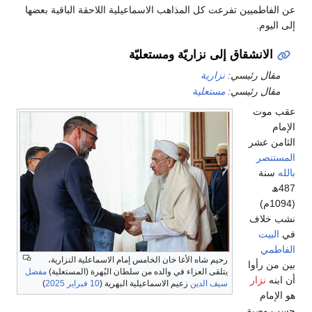
عن الفاطميين تفرعت كل المذاهب الاسماعيلية اللاحقة الباقية بعضها
إلى اليوم.
الانشقاق إلى نزاريّة ومستعليّة
مقال رئيسي:
نزارية
مقال رئيسي:
مستعلية
عقب موت
الإمام
الثامن عشر
المستنصر
بالله
سنة
487ھ
(1094م)
نشب خلاف
في
البيت
الفاطمي
رحيم شاه الأغا خان الخامس إمام الاسماعلية النزارية،
بين من رأوا
يتلقى العزاء في والده من سلطان البُهرة (المستعلية)
مفضل
أن ابنه
نزار
سيف الدين
زعيم الاسماعيلية البهرية (
10 فبراير
2025
)
هو الإمام
حسب وصية