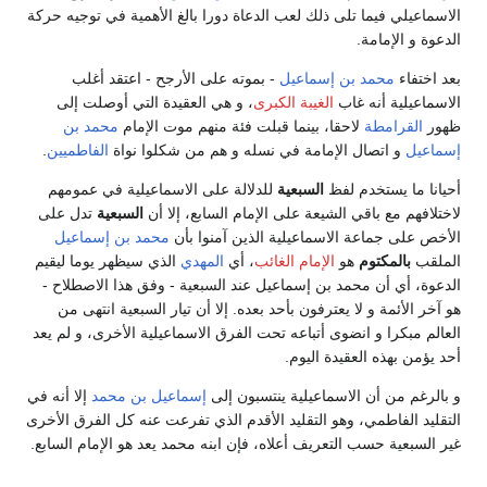
الاسماعيلي فيما تلى ذلك لعب الدعاة دورا بالغ الأهمية في توجيه حركة
الدعوة و الإمامة.
بعد اختفاء
محمد بن إسماعيل
- بموته على الأرجح - اعتقد أغلب
الاسماعيلية أنه غاب
الغيبة الكبرى
، و هي العقيدة التي أوصلت إلى
ظهور
القرامطة
لاحقا، بينما قبلت فئة منهم موت الإمام
محمد بن
إسماعيل
و اتصال الإمامة في نسله و هم من شكلوا نواة
الفاطميين
.
أحيانا ما يستخدم لفظ
السبعية
للدلالة على الاسماعيلية في عمومهم
لاختلافهم مع باقي الشيعة على الإمام السابع، إلا أن
السبعية
تدل على
الأخص على جماعة الاسماعيلية الذين آمنوا بأن
محمد بن إسماعيل
الملقب
بالمكتوم
هو
الإمام الغائب
، أي
المهدي
الذي سيظهر يوما ليقيم
الدعوة، أي أن محمد بن إسماعيل عند السبعية - وفق هذا الاصطلاح -
هو آخر الأئمة و لا يعترفون بأحد بعده. إلا أن تيار السبعية انتهى من
العالم مبكرا و انضوى أتباعه تحت الفرق الاسماعيلية الأخرى، و لم يعد
أحد يؤمن بهذه العقيدة اليوم.
و بالرغم من أن الاسماعيلية ينتسبون إلى
إسماعيل بن محمد
إلا أنه في
التقليد الفاطمي، وهو التقليد الأقدم الذي تفرعت عنه كل الفرق الأخرى
غير السبعية حسب التعريف أعلاه، فإن ابنه محمد يعد هو الإمام السابع.