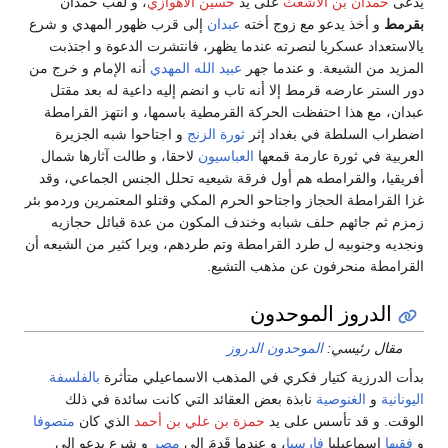
يدعى
حمدان بن الأشعث
على يد
حسين الأهوازي
، و لُقب حمدان
بقرمط
و أخذ يدعو مع زوج أخته
عبدان
إلى قرب ظهور المهدي و شرع
يالاستعداد عسكريا لنصرته عندما يظهر، فانتشرت الدعوة و اجتذبت
المزيد من الشيعة. و عندما جهر
عبيد الله المهدي
أنه الإمام و خرج من
دور الستر عارضه قرمط إلا أنه تاب و انضم إليه داعية له بعد مقتل
عبدان، مع هذا احتفظت الحركة القرمطية باسمها، و انتهز القرامطة
اضطراب السلطة في بغداد إثر
ثورة الزنج
و اجتاحوا شبه الجزيرة
العربية في ثورة عارمة قمعها
العباسيون
لاحقا، و طالت آثارها شمال
أفريقيا، والقرامطه هم أول فرقة شيعيه تحلل الجنس الجماعي، وقد
غزا القرامطة الحجاز واجتاحو الحرم المكي وقتلو المعتمرين وردمو بئر
زمزم ثم جائهم حلف شبابه وخندف المكون من عدة قبائل حجازيه
ونجديه وجنوبيه ل طرد القرامطة وتم طردهم، ويرا كثير من الشيعه أن
القرامطة منحرفون عن مذهب التشيع.
الدروز الموحدون
مقال رئيسي:
الموحدون الدروز
بدأت الدرزية كتيار فكري في المذهب الاسماعيلي متأثرة
بالفلسفة
اليونانية
و
الغنوصية
نابذة بعض العقائد التي كانت سائدة في ذلك
الوقت. و قد تأسس على يد
حمزة بن علي بن أحمد
الذي كان
متصوفا
و
فقيها
إسماعيليا
فارسيا
، و عندما قَدِمَ إلى
مصر
و شرع يدعو إلى