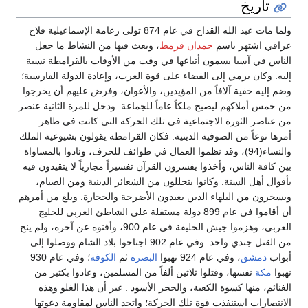
تاريخ
ولما مات عبد الله القداح في عام 874 تولى زعامة الإسماعيلية فلاح
عراقي اشتهر باسم
حمدان قرمط
، وبعث فيها من النشاط ما جعل
الناس في آسيا يسمون أتباعها في وقت من الأوقات بالقرامطة نسبة
إليه. وكان يرمي إلى القضاء على قوة العرب، وإعادة الدولة الفارسية؛
وضم إليه خفية آلافاً من المؤيدين، والأعوان، وفرض عليهم أن يخرجوا
من خمس أملاكهم ليصبح ملكاً عاماً للجماعة. ودخل للمرة الثانية عنصر
من عناصر الثورة الاجتماعية في تلك الحركة التي كانت في ظاهر
أمرها نوعاً من الصوفية الدينية. فكان القرامطة يقولون بشيوعية الملك
والنساء(94)، وقد نظموا العمال في طوائف للحرف، ونادوا بالمساواة
بين كافة الناس، وأخذوا يفسرون القرآن تفسيراً مجازياً لا يتقيدون فيه
بأقوال أهل السنة. وكانوا يتحللون من الشعائر الدينية ومن الصيام،
ويسخرون من البلهاء الذين يعبدون الأضرحة والحجارة. وبلغ من أمرهم
أن أقاموا في عام 899 دولة مستقلة على الشاطئ الغربي للخليج
العربي، وهزموا جيش الخليفة في عام 900، وأفنوه عن آخره، ولم ينج
من القتل جندي واحد. وفي عام 902 اجتاحوا بلاد الشام ووصلوا إلى
أبواب
دمشق
، وفي عام 924 نهبوا
البصرة
ثم
الكوفة
؛ وفي عام 930
نهبوا
مكة
نفسها، وقتلوا ثلاثين ألفاً من المسلمين، وعادوا بكثير من
الغنائم، منها كسوة الكعبة، والحجر الأسود . غير أن هذا الغلو وهذه
الانتصارات استنفذت قوة تلك الحركة؛ واتحد الناس لمقاومة دعوتها