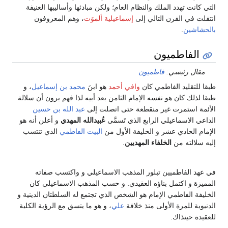
التي كانت تهدد الملك والنظام العام؛ ولكن مبادئها وأساليبها العنيفة
انتقلت في القرن التالي إلى
إسماعيلية ألموَت
، وهم المعروفون
بالحشاشين
.
الفاطميون
مقال رئيسي:
فاطميون
طبقا للتقليد الفاطمي كان
وافي أحمد
هو ابنَ
محمد بن إسماعيل
، و
طبقا لذلك كان هو نفسه الإمام الثامن بعد أبيه لذا فهم يرون أن سلالة
الأئمة استمرت غير منقطعة حتى اتصلت إلى
عبد الله بن حسين
الداعي الاسماعيلي الرابع الذي تَسمَّى
عُبيدالله المهدي
و أعلن أنه هو
الإمام الحادي عشر و الخليفة الأول من
البيت الفاطمي
الذي تنتسب
إليه سلالته من
الخلفاء المهديين
.
في عهد الفاطميين تبلور المذهب الاسماعيلي و واكتسب صفاته
المميزة و اكتمل بناؤه العقيدي. و حسب المذهب الاسماعيلي كان
الخليفة الفاطمي الإمام هو الشخص الذي تجتمع له السلطتان الدينية و
الدنيوية للمرة الأولى منذ خلافة
علي
، و هو ما يتسق مع الرؤية الكلية
للعقيدة حينذاك.