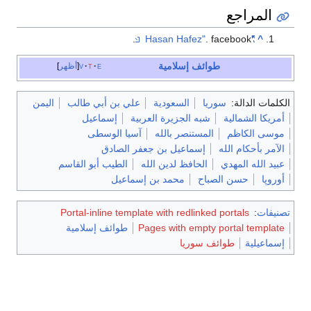
المراجع
. facebook.
"Hasan Hafez"
^
طوائف إسلامية
e
t
v
أظهر
الكلمات الدالة:
سوريا
السعودية
علي بن أبي طالب
اليمن
أمريكا الشمالية
شبه الجزيرة العربية
إسماعيل
موسى الكاظم
المستنصر بالله
آسيا الوسطى
الآمر بأحكام الله
إسماعيل بن جعفر الصادق
عبيد الله المهدي
الحافظ لدين الله
الطيب أبو القاسم
أوروپا
حسن الصباح
محمد بن إسماعيل
تصنيفات
:
Portal-inline template with redlinked portals
Pages with empty portal template
طوائف إسلامية
إسماعيلية
طوائف سوريا