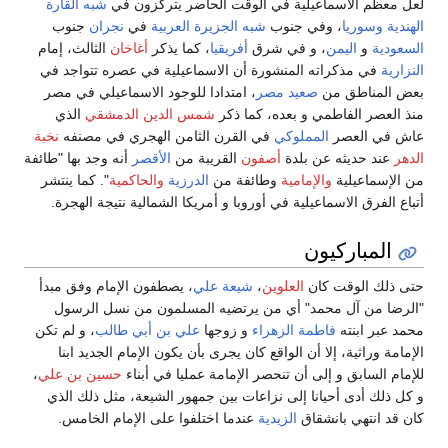
لعل معظم الاسماعيلية في الوقت الحاضر يتركزون في
شبه القارة
الهندية
وسوريا
، وفي جنوب
شبه الجزيرة العربية
في
نجران
جنوب
السعودية
و
اليمن
، و في شرق
أفريقيا
، كما يذكر
أغاخان
الثالث، إمام
النزارية
في مذكراته المنشورة أن الاسماعيلية في عصره تتواجد في
بعض المناطق من
صعيد مصر
، امتدادا للوجود الاسماعيلي في مصر
منذ العصر الفاطمي و بعده، كما ذكر
شمس الدين الدمشقي
الذي
عاش في العصر
المملوكي
في القرن الثامن الهجري في مصنفه
نخبة
الدهر
عند حديثه عن بلدة
أصفون
القريبة من
الأقصر
أنه وجد بها "طائفة
من الإسماعيلية
والإمامية
وطائفة من
الدرزية
والحاكمية
". كما ينتشر
أتباع الفرق الاسماعيلية في أوروبا و أمريكا الشمالية نتيجة الهجرة.
المباركيون
حتى ذلك الوقت كان
العلوين
،
شيعة علي
، يصطفون الإمام وفق مبدأ
"الرضا من آل محمد" أي من يرتضيه المسلمون من نسل الرسول
محمد عبر ابنته
فاطمة الزهراء
و زوجها
علي بن أبي طالب
، و لم تكن
الإمامة وراثية، إلا أن الواقع كان يجرى بأن يكون الإمام الجديد ابنا
للإمام السابق و إلى أن تنحصر الإمامة عمليا في أبناء
حسين بن علي
،
و كل ذلك أدى أحيانا إلى نزاعات بين جمهور الشيعة، مثل ذلك الذي
كان قد انتهي بانشقاق
الزيدية
عندما اختلفوا على الإمام الخامس.