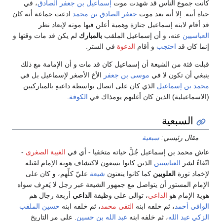
كانت جموع الناس قد شهدت موت
إسماعيل بن جعفر الصادق
، في
حياة أبيه. إلا أنه بعد موت
جعفر الصادق بن محمد
ادعت جماعة أنه كان
قد أقام لابنه إسماعيل جنازة وهمية أعلن فيها موته لإبعاد نظر
العباسيين
عنه، و أن إسماعيل الملقب
بالمبارك
لم يكن قد مات وقتها و
إنما كان قد
احتجب
و أقام
الدعوة
في الستر.
قبلت فئة من الشيعة أن إسماعيل كان قد مات و أن الإمامة مع ذلك
ينبغي أن تكون لا في
موسى بن جعفر
الأخ الأصغر لإسماعيل بل في
محمد بن إسماعيل
الذي كان على اتصال بواسطة داعيهِ بالمباركيين
(الاسماعيلية) الذين كان أغلبهم يومذاك في
الكوفة
.
السبعية
مقال رئيسي:
سبعية
عاش محمد بن إسماعيل جُلَّ حياته متخفيا - أي في
الغيبة الصغرى
-
اتّقاءً لشر
العباسيين
الذين كانوا يسعون لاكتشاف هوية الإمام لقتله
لإخماد ثورة
العلويين
كما كانوا ينعتون
شيعة
عليّ كلِّهم، و كان على
الإمام المستور أن يتواصل مع جمهور الشيعة عبر رجل لا يَعرِف سواه
هوية الإمام هو
الداعي
، توالى على وظيفة
الداعي
أربعة رجال هم
الوافي أحمد
، ثم خلفه ابنه
التقي محمد
، ثم خلفه ابنه
حسين الملقب
الزكي عبد الله
، ثم خلفه ابنه
عبد الله بن حسين
. على مر التاريخ