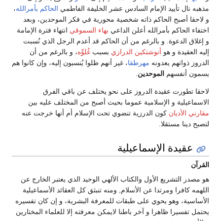
مذهبه نال تأييد الإمام السادس عشر الخليفة الفاطمي
الحاكم بأمرالله
،
و لاحقا أصبح الحاكم ذاته شخصية محورية في فكر الموحدين، وبعد
اختفاء الحاكم بأمرالله أعلن الداعي
بهاء السموقي
انتهاء فترة الإمامة
و إغلاق الدعوة. و بالرغم من أن الحاكم قد أعدم الرجل الذي نُسبت
إليه العقيدة و هو
أنوشتكين الدرازي
بسبب
غُلوِّه
، و بالرغم من أن
الدروز ذواتهم يعدونه
مهرطقا
، غير أنهم ظلوا يُنسبون إليه، وإن كانوا هم
يسمون أنفسهم
الموحدين
.
لاحقا تطورت عقيدة الدروز على نحو يختلف عن باقي الفرق
الاسماعيلية و الإسلامية عموما بحيث أصبح من المختلف عليه بين
مقارني الأديان
كون الدرزية تنضوي تحت الإسلام أم أنها خرجت عنه
لتصبح دينا مستقلا.
عقيدة الإسماعيلية
القرآن
هو مصدر التشريع الأول والكتاب الألهي الوحيد الذي يعتبر الخارج عن
اللهمه كافرا ومرتدا عن الأسلام, ومنه تنبثق كل العقائد الأسماعيلية
الأساسية، وهو يحوي على طبقات للمعرفة البشرية، و إن كان تفسيره
يحتمل تفسيرا ظاهرا و آخر باطنا لايمكن معرفته إلا للعلماء المختارين