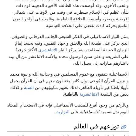
والحب الأخوي. وقد أوضحت هذه الطائفة الأخوية العجيبة قوة ذات
شأن عظيم في الإسلام سيطرت في وقت من الأوقات على شمالي
إفريقية ومصر، وأسست الخلافة الفاطمية، وقامت في أواخر القرن
التاسع بحركة كادت تقضي على الخلافة العباسية.
يمثل التيار الاسماعيلي في الفكر الشيعي الجانب العرفاني والصوفي
الذي يركز على طبيعة الله والخلق و جهاد النفس، وفيه يجسد إمامُ
الزمان الحقيقةَ المطلقة، بينما يركز التيار
الاثناعشري
الأكثرُ حَرفِيةً
على الشريعة و على سنن الرسول محمد والأئمة الاثناعشر من آل بيته
باعتبارهم منارات إلى سبيل الله.
الاسماعيلية بتفقون مع عموم المسلمين في وحدانية الله و نبوة محمد
و نزول القرآن المُوحى، وإن كانوا يختلفون معهم في أن القرآن يحمل
تأويلا باطنا غير تأويله الظاهر، لذلك نعتهم مناوؤوهم من
السنة
و كذلك
بعض من الشيعة
الاثناعشرية
بالباطنية
.
وبالرغم من وجود أفرع للمذهب الاسماعيلي فإنه في الاستخدام المعتاد
اليوم تدل تسمية
الاسماعيلية
على
النزارية
.
توزعهم في العالم