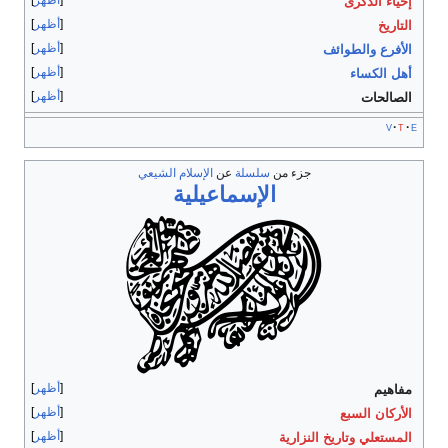
أظهر
إحياء الذكرى
أظهر
التاريخ
أظهر
الأفرع والطوائف
أظهر
أهل الكساء
أظهر
الصالحات
v
t
e
جزء من
سلسلة
عن
الإسلام الشيعي
الإسماعيلية
أظهر
مفاهيم
أظهر
الأركان السبع
أظهر
المستعلي
وتاريخ النزارية