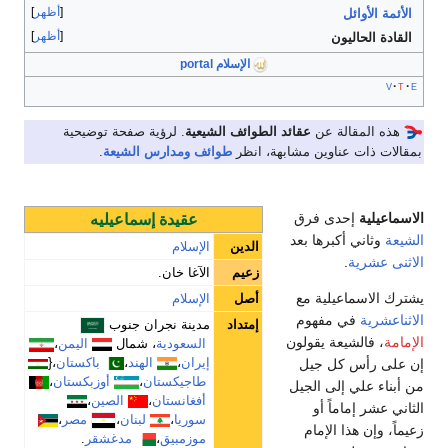
أظهر
الأئمة الأوائل
أظهر
القادة الحاليون
الإسلام portal
v
t
e
هذه المقالة عن
عقائد الطوائف الشيعية
. لرؤية صفحة توضيحية
بمقالات ذات عناوين مشابهة، انظر
طوائف ومدارس الشيعة
.
الاسماعيلية
إحدى فرق
عقيدة إسماعيليه
الشيعة
وثاني أكبرها بعد
الدين
الإسلام
الاثنى عشرية
.
زعيم
الآغا خان.
يشترك الاسماعيلية مع
أصل
الإسلام
الاثناعشرية
في مفهوم
إمتداد
مدينة نجران جنوب
الإمامة
، فالشيعة يقولون
السعودية
، شمال
اليمن
،
إيران
،
الهند
،
باكستان
،{
إن على رأس كل جيل
طاجيكستان
،
أوزبكستان
،
من أبناء علي إلى الجيل
أفغانستان
،
الصين
،
الثاني عشر إماماً أو
سوريا
،
لبنان
،
مصر
،
زعيماً، وإن هذا الإمام
موزمبيق
،
مدغشقر
.