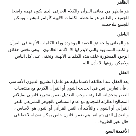
الظاهر
هو ماظهر من معاني القرأن والكلام الحرفي الذي يكون فهمه واضحا
للجميع ، والظاهر هو ماتخطه الكلمات الالهية كأوامر للبشر ، ويمكن
للجميع ملاحظته.
الباطن
هو المعاني والحقائق الخفية الموجودة وراء الكلمات الألهية في القرأن
والكتب السماوية والتي لايدركها الا الأئمة العالمون ، وهي تخفي حقائق
الوجود المستورة خلف هذه الكلمات الألهية, وتخفى على كل الناس
ولايمكن رؤيتها الا بأذن الله .
العقل
يعد العقل عند الطائفة الاسماعيلية هو عامل التشريع الدنيوي الأساسي
، فأن تعارض نص في الحديث النبوي أو القرأن الكريم مع مقتضيات
العصر وتحدياته الطارئة ، وجب التعديل ضمن تشريع قانوني بمايلائم
المصالح الطارئة للمجتمع مع عدم المساس بالجوهر التشريعي للنص
القرأني أو النبوي ، والتأكيد أن النص القرأني أو النبوي هو الأساس ،
والتعديل الذي يتم انما يتم ضمن قانون خاص يمكن تعديله لاحقا في
حال تغير الظروف .
الأعمدة السبع