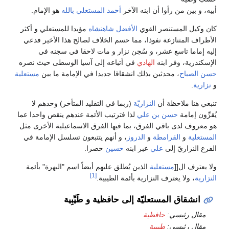
أبيه، و بين من رأوا أن ابنه الآخر
أحمد المستعلي بالله
هو الإمام.
كان وكيل المستنصر القوي
الأفضل شاهنشاه
مؤيدا للمستعلي و أكثر
الأطراف المتنازعة نفوذا، مما حسم الخلاف لصالح هذا الأخير فدعي
إليه إماما تاسع عشر، و سُجن نزار و مات لاحقا في سجنه في
الإسكندرية، وفر ابنه
الهادي
في أتباعه إلى آسيا الوسطى حيث نصره
حسن الصباح
، محدثين بذلك انشقاقا جديدا في الإمامة ما بين
مستعلية
و
نزارية
.
تنبغي هنا ملاحظة أن
النزاريّة
(ربما في التقليد المتأخر) وحدهم لا
يُقرِّون إمامة
حسن بن علي
لذا فترتيب الأئمة عندهم ينقص واحدا عما
هو معروف لدى باقي الفرق، بما فيها الفرق الاسماعيلية الأخرى مثل
المستعلية
و
القرامطة
و
الدروز
، و أنهم يتتبعون تسلسل الإمامة في
الفرع النزاريّ إلى
علي
عبر ابنه
حسين
حصرا.
ولا يعترف ال[[
مستعلية
الذين يُطلق عليهم أيضاً اسم "البهرة" بأئمة
[1]
النزارية
، ولا يعترف النزارية بأئمة الطيبية.
انشقاق المستعليّة إلى حافظية و طَيِّبِية
مقال رئيسي:
حافظية
مقال رئيسي:
طيبية