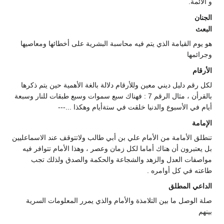
و الأئمة.
الجنان
البعث
هو يوم القيامة الذي يتم فيه محاسبة البشرية على أخطائها ومعاصيها
وجرائمها
الأرقام
لكل رقم دليل ديني معين وللأرقام دلالة بالغة الأهمية حين يتم ذكرها
بالقرأن ، مثال الرقم 7 : فهناك سبع سموات وسبع طبقات للنار وسبعة
أيام في الأسبوع والدنيا خلقت في ستةأيام وهكذا ...---
الإمامة
تنطلق الأمامة من الأمام علي بن أبي طالب ولاتتوقف عند الاسماعليين
بل يعتبرون أن هناك أماما لكل زمان وعصر ، وهذا الأمام تتوافر فيه
مواصفات العدل والزهد والشجاعة والحكمة والصدق ولذلك تجب
طاعته في كل أوامره .
الداعي المطلق
صلة الوصل ما بين التلامذة والأمام والذي يمرر المعلومات السرية
بينهم