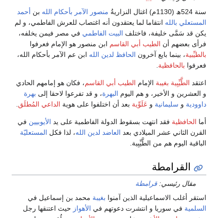
سنة 524ھ (1130م) اغتال النزاريةُ
منصور الآمر بأحكام الله
بن
أحمد
المستعلي بالله
انتقاما لما يعتقدون أنه اغتصاب للعرش الفاطمي، و لم
يكن قد سَمَّى خليفة، فاختلف
البيت الفاطمي
في مصر فيمن يخلفه،
فرأى بعضهم أن
الطيب أبي القاسم
ابن منصور هو الإمام فعرفوا
بالطيِّبية
، بينما بايع آخرون
الحافظ لدين الله
ابن عم الآمر بأحكام الله،
فعرفوا
بالحافظية
.
اعتقد
الطَّيِّبِية
بغيبة
الإمام
الطيب أبي القاسم
، فكان هو إمامهم الحادي
و العشرين و الأخير، و هم اليوم
البهرة
، و قد تفرعوا لاحقا إلى
بهرة
داوودية
و
سليمانية
و
عَلَوِّية
بعد أن اختلفوا على هوية
الداعي المُطلَق
.
أما
الحافظية
فقد انتهت بسقوط الدولة الفاطمية على يد
الأيوبيين
في
القرن الثاني عشر الميلادي بعد
العاضد لدين الله
، لذا فكل
المستعليّة
الباقية اليوم هم من الطَّيِّبِية.
القرامطة
مقال رئيسي:
قرامطة
استقر أغلب الاسماعيلية الذين آمنوا
بغيبة
محمد بن إسماعيل في
السلمية
في سوريا و انتشرت دعوتهم في
الأهواز
حيث اعتنقها رجل