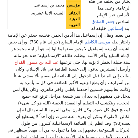
يختار من يخلفه في هذه
مؤسس
محمد بن إسماعيل
الزعامة. وعلى هذا
العقائد
الشيعه الاثنا عشريه.
الأساس عين الإمام
الدينية
السادس
جعفر الصادق
القريبة
ابنه
إسماعيل
خليفة له
من بعده. ويقال إن إسماعيل هذا أدمن الخمر، فخلعه جعفر عن الإمامة
واختار بدله
موسى الكاظم
الإمام السابع (حوالي عام 760). ورأى بعض
الشيعة أن بيعة إسماعيل لا يجوز نقضها وقالوا إنه هو أو ابنه محمد هو
الإمام السابع وآخر الأئمة. وظلت طائفة "الإسماعيلية" هذه نحو مائة
سنة قليلة الخطر لا يؤبه بها، حتى تزعمها
عبد الله بن ميمون القداح
وأرسل المبشرين يدعون إلى عقيدة الطائفة في بلاد الإسلام. وكان
يطلب إلى المبتدأ قبل الدخول إلى الطائفة أن يقسم بألا يفشي شيئاً
من أسرارها، وأن يطع الزعيم الأكبر للطائفة في كل ما يأمره به.
وكانت تعاليمهم قسمين أحدهما باطني وآخر ظاهري. وكان يقال لمن
يدخل في مذهبهم إنه بعد أن يمر بتسعة مراحل ترفع عنه جميع
الحجب، وينكشف له التعليم أو العقيدة الخفية (الله هو كل شيء)
فيصبح فوق كل عقيدة وكل قانون. وفي المرتبة الثامنة يقال له إن
الكائن الأعلى لا يمكن أن يعرف عنه شيء، وإن أحداً لا يستطيع أن
يعبده(93)؛ وقد انظم إلى الطائفة الإسماعيلية كثيرون من فلول
الحركات الشيوعية، دفعهم إلى هذا ما تقول به من أن مهدياً سيظهر في
وقت من الأوقات، ويبسط على الأرض عهداً من المساواة، العدالة،