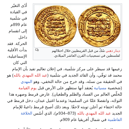
أدّى التغيّر
في القيادة
في سَلَمية
عام 899م
إلى انقسام
داخل
الحركة. فقد
بدأت الأقلية
دينار ذهبي
سُكّ من قبل القرمطيين خلال احتلالهم
لفلسطين في تسعينيات القرن العاشر الميلادي.
الإسماعيلية،
التي كان
زعيمها قد سيطر على مركز سَلَمية، في إعلان تعاليم تفيد بأن الإمام
محمد قد توفّي، وأن القائد الجديد في سَلَمية (
عبد الله المهدي بالله
) هو
في الحقيقة من نسله، وقد خرج من حالة التخفي، وهو
المهدي
(شخصية
مسيانية
يُعتقد أنها ستظهر على الأرض قبل
يوم القيامة
لتُخلّص العالم من الفساد والظلم والطغيان). عارض قرمط وصهره هذا
التوجّه، وانفصلا علنًا عن السلمية؛ وعندما اغتيل عبدان، دخل قرمط في
حالة اختفاء ثم أعلن توبته لاحقًا. وبعد ذلك أصبح قرمط داعيةً للإمام
الجديد
عبد الله المهدي بالله
(873–934م)، الذي أسّس
الخلافة
الفاطمية
في شمال أفريقيا عام 909م.