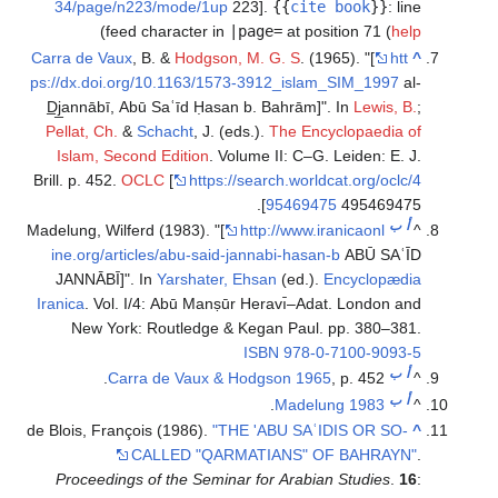
34/page/n223/mode/1up
223].
{{
cite book
}}
:
line
)
feed character in
|page=
at position 71 (
help
Carra de Vaux
, B. &
Hodgson, M. G. S
. (1965). "[
htt
^
ps://dx.doi.org/10.1163/1573-3912_islam_SIM_1997
al-
D̲j̲annābī, Abū Saʿīd Ḥasan b. Bahrām]". In
Lewis, B.
;
Pellat, Ch.
&
Schacht
, J. (eds.).
The Encyclopaedia of
Islam, Second Edition
. Volume II: C–G. Leiden: E. J.
Brill. p. 452.
OCLC
[
https://search.worldcat.org/oclc/4
95469475
495469475].
أ
ب
Madelung, Wilferd (1983). "[
http://www.iranicaonl
^
ine.org/articles/abu-said-jannabi-hasan-b
ABŪ SAʿĪD
JANNĀBĪ]". In
Yarshater, Ehsan
(ed.).
Encyclopædia
Iranica
. Vol. I/4: Abū Manṣūr Heravı̄–Adat. London and
New York: Routledge & Kegan Paul. pp. 380–381.
ISBN
978-0-7100-9093-5
أ
ب
Carra de Vaux & Hodgson 1965
, p. 452.
^
أ
ب
.
Madelung 1983
^
de Blois, François (1986).
"THE 'ABU SAʿIDIS OR SO-
^
CALLED "QARMATIANS" OF BAHRAYN"
.
Proceedings of the Seminar for Arabian Studies
.
16
: