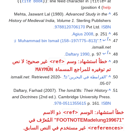
{{
cite book
}}
:
line feed character in
|title=
at
)
position 4 (
help
Mehta, Jaswant Lal (1980).
Advanced Study in the
^
History of Medieval India, Volume 1
. Sterling Publishers
.
9788120706170
Pvt Ltd.
ISBN
Agius 2008
, p. 251.
^
أ
ب
.
"Muhammad bin Ismail (158–197/775–813)"
^
.
ismaili.net
أ
ب
Daftary 1990
, p. 97.
^
<ref>
خطأ استشهاد: وسم
غير صحيح؛ لا نص
^
MAYMŪN
تم توفيره للمراجع المسماة
^
"القرامطة في البحرين"
.
2020-
. Retrieved
ismaili.net
.
05-07
Daftary, Farhad (2007).
The Ismā'īlīs: Their History
^
and Doctrines
(2nd ed.). Cambridge University Press.
.
978-0511355615
p. 161.
ISBN
<ref>
خطأ استشهاد: الوسم
ذو الاسم
"FOOTNOTEMadelung199671" المُعرّف في
<references>
غير مستخدم في النص السابق.