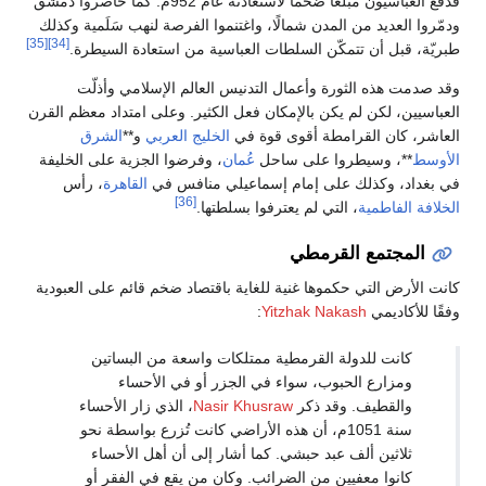
فدفع العباسيون مبلغًا ضخمًا لاستعادته عام 952م. كما حاصروا دمشق
ودمّروا العديد من المدن شمالًا، واغتنموا الفرصة لنهب سَلَمية وكذلك
[35]
[34]
طبريّة، قبل أن تتمكّن السلطات العباسية من استعادة السيطرة.
وقد صدمت هذه الثورة وأعمال التدنيس العالم الإسلامي وأذلّت
العباسيين، لكن لم يكن بالإمكان فعل الكثير. وعلى امتداد معظم القرن
العاشر، كان القرامطة أقوى قوة في
الخليج العربي
و**
الشرق
الأوسط
**، وسيطروا على ساحل
عُمان
، وفرضوا الجزية على الخليفة
في بغداد، وكذلك على إمام إسماعيلي منافس في
القاهرة
، رأس
[36]
الخلافة الفاطمية
، التي لم يعترفوا بسلطتها.
المجتمع القرمطي
كانت الأرض التي حكموها غنية للغاية باقتصاد ضخم قائم على العبودية
وفقًا للأكاديمي
Yitzhak Nakash
:
كانت للدولة القرمطية ممتلكات واسعة من البساتين
ومزارع الحبوب، سواء في الجزر أو في الأحساء
والقطيف. وقد ذكر
Nasir Khusraw
، الذي زار الأحساء
سنة 1051م، أن هذه الأراضي كانت تُزرع بواسطة نحو
ثلاثين ألف عبد حبشي. كما أشار إلى أن أهل الأحساء
كانوا معفيين من الضرائب. وكان من يقع في الفقر أو