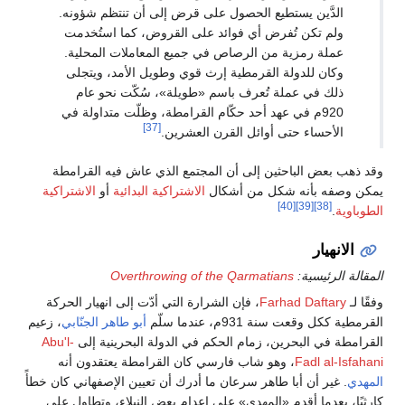
الدَّين يستطيع الحصول على قرض إلى أن تنتظم شؤونه.
ولم تكن تُفرض أي فوائد على القروض، كما استُخدمت
عملة رمزية من الرصاص في جميع المعاملات المحلية.
وكان للدولة القرمطية إرث قوي وطويل الأمد، ويتجلى
ذلك في عملة تُعرف باسم «طويلة»، سُكّت نحو عام
920م في عهد أحد حكّام القرامطة، وظلّت متداولة في
[37]
الأحساء حتى أوائل القرن العشرين.
وقد ذهب بعض الباحثين إلى أن المجتمع الذي عاش فيه القرامطة
يمكن وصفه بأنه شكل من أشكال
الاشتراكية البدائية
أو
الاشتراكية
[40]
[39]
[38]
الطوباوية
.
الانهيار
المقالة الرئيسية:
Overthrowing of the Qarmatians
وفقًا لـ
Farhad Daftary
، فإن الشرارة التي أدّت إلى انهيار الحركة
القرمطية ككل وقعت سنة 931م، عندما سلّم
أبو طاهر الجنّابي
، زعيم
القرامطة في البحرين، زمام الحكم في الدولة البحرينية إلى
Abu'l-
Fadl al-Isfahani
، وهو شاب فارسي كان القرامطة يعتقدون أنه
المهدي
. غير أن أبا طاهر سرعان ما أدرك أن تعيين الإصفهاني كان خطأً
كارثيًا، بعدما أقدم «المهدي» على إعدام بعض النبلاء، وتطاول على