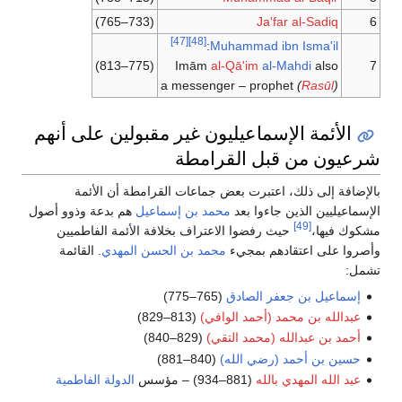
(733–765)
Ja'far al-Sadiq
6
[47]
[48]
:
Muhammad ibn Isma'il
(775–813)
Imām
al-Qā'im
al-Mahdi
also
7
a messenger – prophet
(
Rasūl
)
الأئمة الإسماعيليون غير مقبولين على أنهم
شرعيون من قبل القرامطة
بالإضافة إلى ذلك، اعتبرت بعض جماعات القرامطة أن الأئمة
الإسماعيليين الذين جاءوا بعد
محمد بن إسماعيل
هم بدعة وذوو أصول
[49]
مشكوك فيها،
حيث رفضوا الاعتراف بخلافة الأئمة الفاطميين
وأصروا على اعتقادهم بمجيء
محمد بن الحسن المهدي
. القائمة
تشمل:
إسماعيل بن جعفر الصادق
(765–775)
عبدالله بن محمد (أحمد الوافي)
(813–829)
أحمد بن عبدالله (محمد التقي)
(829–840)
حسين بن أحمد (رضي الله)
(840–881)
عبد الله المهدي بالله
(881–934) – مؤسس
الدولة الفاطمية