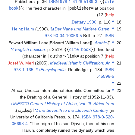
Publishers. p. 36.
ISBN
978-1-4128-5189-3
.
{{
cite
book
}}
:
line feed character in
|publisher=
at position
)
12 (
help
Daftary 1990
, p. 116.
^
Heinz Halm
(1996).
Der Nahe und Mittlere Osten
.
^
.
978-90-04-10056-5
Brill. p. 27.
ISBN
Arabic-
[[Edward William Lane|Edward William Lane]].
^
English Lexicon
. p. 2519.
{{
cite book
}}
:
line feed
)
character in
|author-link=
at position 7 (
help
Josef W. Meri
(2005).
Medieval Islamic Civilization: An
^
978-1-135-
Encyclopedia
. Routledge. p. 134.
ISBN
.
45596-5
^
Africa, Unesco International Scientific Committee for
^
the Drafting of a General History of (1992-11-03).
UNESCO General History of Africa, Vol. III: Africa from
the Seventh to the Eleventh Century
(in الإنجليزية).
University of California Press. p. 174.
ISBN
978-0-520-
06698-4
.
The reign of his son Djaysh, then of his son
Harun, completely ruined the dynasty which was