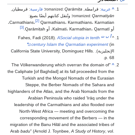
^
عربية
:
قرامطة
,
Qarāmiṭa
؛
فارسية
:
قرمطیان
,
romanized:
Qarmatiyān
؛ وتُنقل كتابتهم أيضًا بصيغ:
romanized:
[2]
Qarmathians، Karmathians، Karmatian،
Carmathians،
[3]
أو Kalmati، Karmathian، Qarmatī، أو Qarāmiṭah.
أ
ب
ت
Fahes, Fadi (2018).
ASocial utopia in tenth
^
century Islam the Qarmatian experiment
(in
الإنجليزية). California State University, Dominguez Hills.
p. 68.
"The Völkerwanderung which overran the domain of
^
the Caliphate [of Baghdad] at its fall proceeded from the
Turkish and the Mongol Nomads of the Eurasian
Steppe, the Berber Nomads of the Sahara and
highlanders of the Atlas, and the Arab Nomads from the
Arabian Peninsula who raided 'Irāq under the
leadership of the Carmathians and also flooded over
North-West Africa — meeting and overcoming the
corresponding movement of the Berbers — in the
migration of the Banu Hilāl and the associated tribes of
Arab
badu
" (Arnold J. Toynbee,
A Study of History
, vol.