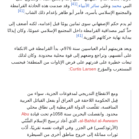
[41]
النبي
محمد
وعلى
سائر الأنبياء
.
وقد صدمت هذه الحادثة القرامطة
[41]
والمجتمع الإسلامي بأسره، فأمر أبو طاهر بإعدام ذلك الشاب.
لم يدم حكم الإصفهاني سوى ثمانين يومًا قبل إعدامه، لكنه أضعف إلى
حدٍّ كبير مصداقية القرامطة داخل المجتمع الإسلامي عمومًا، وكان إيذانًا
[41]
ببداية نهاية حركاتهم الثورية.
وبعد هزيمتهم أمام العباسيين سنة 976م، بدأ القرامطة في الانكفاء
على أنفسهم، وتراجع وضعهم إلى قوة محلية محدودة. وكان لذلك
تبعات خطيرة على قدرتهم على فرض الإتاوات من المنطقة؛ فبحسب
المستعرب والمؤرخ
Curtis Larsen
:
ومع الانقطاع التدريجي لمدفوعات الجزية، سواء من
قِبل الحكومة اللاحقة في العراق أو بفعل القبائل العربية
المنافسة، تقلّصت الدولة القرمطية إلى نطاق محلي
محدود. وانفصلت البحرين سنة 1058م تحت قيادة
Abu
al-Bahlul al-Awwam
، الذي أعاد ترسيخ الإسلام السُّنّي
(الأرثوذكسي) في الجزر. وفي الوقت نفسه تقريبًا، أدّت
ثورات مماثلة إلى خروج مناطق أخرى من السيطرة