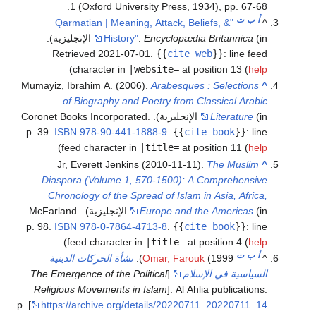
1 (Oxford University Press, 1934), pp. 67-68.
أ
ب
ت
"Qarmatian | Meaning, Attack, Beliefs, &
^
(in الإنجليزية)
Encyclopædia Britannica
.
History"
.
Retrieved
2021-07-01
.
{{
cite web
}}
:
line feed
)
character in
|website=
at position 13 (
help
Mumayiz, Ibrahim A. (2006).
Arabesques : Selections
^
of Biography and Poetry from Classical Arabic
Literature
(in الإنجليزية). Coronet Books Incorporated.
p. 39.
ISBN
978-90-441-1888-9
.
{{
cite book
}}
:
line
)
feed character in
|title=
at position 11 (
help
Jr, Everett Jenkins (2010-11-11).
The Muslim
^
Diaspora (Volume 1, 570-1500): A Comprehensive
Chronology of the Spread of Islam in Asia, Africa,
Europe and the Americas
(in الإنجليزية). McFarland.
p. 98.
ISBN
978-0-7864-4713-8
.
{{
cite book
}}
:
line
)
feed character in
|title=
at position 4 (
help
أ
ب
ت
^
(1999).
Omar, Farouk
نشأة الحركات الدينية
السياسية في الإسلام
[
The Emergence of the Political
Religious Movements in Islam
]. Al Ahlia publications.
p. [
https://archive.org/details/20220711_20220711_14