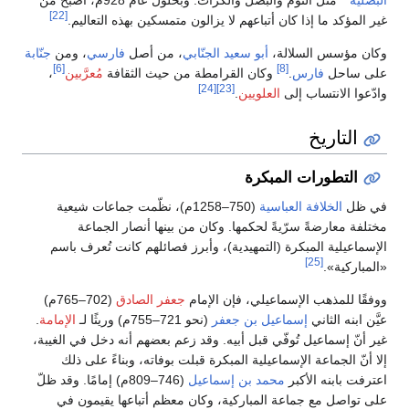
البصلية
** مثل الثوم والبصل والكرّاث. وبحلول عام 928م، أصبح من
[22]
غير المؤكد ما إذا كان أتباعهم لا يزالون متمسكين بهذه التعاليم.
وكان مؤسس السلالة،
أبو سعيد الجنّابي
، من أصل
فارسي
، ومن
جنّابة
[6]
[8]
على ساحل
فارس
.
وكان القرامطة من حيث الثقافة
مُعرَّبين
،
[24]
[23]
وادّعوا الانتساب إلى
العلويين
.
التاريخ
التطورات المبكرة
في ظل
الخلافة العباسية
(750–1258م)، نظّمت جماعات شيعية
مختلفة معارضةً سرّيةً لحكمها. وكان من بينها أنصار الجماعة
الإسماعيلية المبكرة (التمهيدية)، وأبرز فصائلهم كانت تُعرف باسم
[25]
«المباركية».
ووفقًا للمذهب الإسماعيلي، فإن الإمام
جعفر الصادق
(702–765م)
عيَّن ابنه الثاني
إسماعيل بن جعفر
(نحو 721–755م) وريثًا لـ
الإمامة
.
غير أنّ إسماعيل تُوفّي قبل أبيه. وقد زعم بعضهم أنه دخل في الغيبة،
إلا أنّ الجماعة الإسماعيلية المبكرة قبلت بوفاته، وبناءً على ذلك
اعترفت بابنه الأكبر
محمد بن إسماعيل
(746–809م) إمامًا. وقد ظلّ
على تواصل مع جماعة المباركية، وكان معظم أتباعها يقيمون في