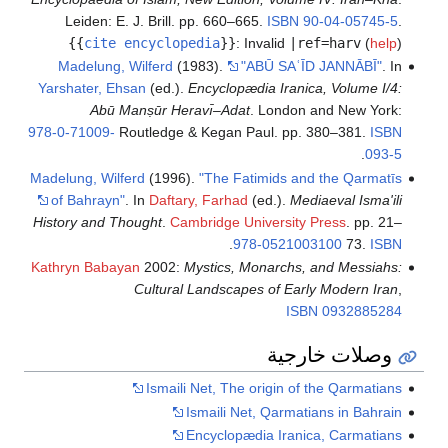
Leiden: E. J. Brill. pp. 660–665.
ISBN
90-04-05745-5
.
{{
cite encyclopedia
}}
:
Invalid
|ref=harv
(
help
)
Madelung, Wilferd
(1983).
"ABŪ SAʿĪD JANNĀBĪ"
. In
Yarshater, Ehsan
(ed.).
Encyclopædia Iranica, Volume I/4:
Abū Manṣūr Heravı̄–Adat
. London and New York:
978-0-71009-
Routledge & Kegan Paul. pp. 380–381.
ISBN
.
093-5
Madelung, Wilferd
(1996).
"The Fatimids and the Qarmatīs
of Bahrayn"
. In
Daftary, Farhad
(ed.).
Mediaeval Isma'ili
History and Thought
.
Cambridge University Press
. pp. 21–
.
978-0521003100
73.
ISBN
Kathryn Babayan
2002:
Mystics, Monarchs, and Messiahs:
Cultural Landscapes of Early Modern Iran
,
ISBN
0932885284
وصلات خارجية
Ismaili Net, The origin of the Qarmatians
Ismaili Net, Qarmatians in Bahrain
Encyclopædia Iranica, Carmatians