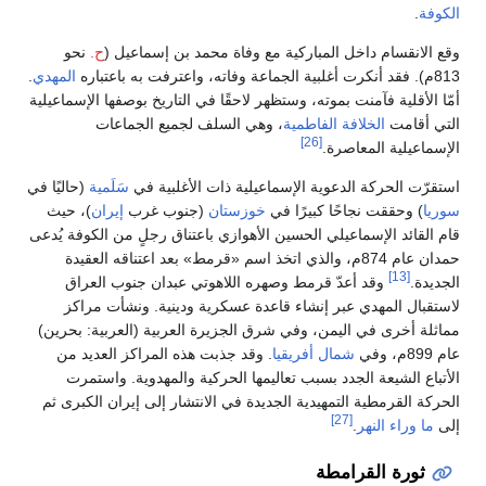
الكوفة
.
وقع الانقسام داخل المباركية مع وفاة محمد بن إسماعيل (
ح.
نحو
813م). فقد أنكرت أغلبية الجماعة وفاته، واعترفت به باعتباره
المهدي
.
أمّا الأقلية فآمنت بموته، وستظهر لاحقًا في التاريخ بوصفها الإسماعيلية
التي أقامت
الخلافة الفاطمية
، وهي السلف لجميع الجماعات
[26]
الإسماعيلية المعاصرة.
استقرّت الحركة الدعوية الإسماعيلية ذات الأغلبية في
سَلَمية
(حاليًا في
سوريا
) وحققت نجاحًا كبيرًا في
خوزستان
(جنوب غرب
إيران
)، حيث
قام القائد الإسماعيلي الحسين الأهوازي باعتناق رجلٍ من الكوفة يُدعى
حمدان عام 874م، والذي اتخذ اسم «قرمط» بعد اعتناقه العقيدة
[13]
الجديدة.
وقد أعدّ قرمط وصهره اللاهوتي عبدان جنوب العراق
لاستقبال المهدي عبر إنشاء قاعدة عسكرية ودينية. ونشأت مراكز
مماثلة أخرى في اليمن، وفي شرق الجزيرة العربية (العربية: بحرين)
عام 899م، وفي
شمال أفريقيا
. وقد جذبت هذه المراكز العديد من
الأتباع الشيعة الجدد بسبب تعاليمها الحركية والمهدوية. واستمرت
الحركة القرمطية التمهيدية الجديدة في الانتشار إلى إيران الكبرى ثم
[27]
إلى
ما وراء النهر
.
ثورة القرامطة