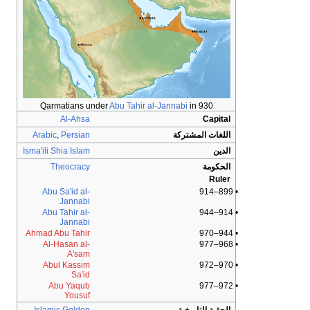
Qarmatians under
Abu Tahir al-Jannabi
in 930
Al-Ahsa
Capital
اللغات المشتركة
Persian
,
Arabic
الدين
Shia Islam
Isma'ili
الحكومة
Theocracy
Ruler
Abu Sa'id al-
• 899–914
Jannabi
Abu Tahir al-
• 914–944
Jannabi
Ahmad Abu Tahir
• 944–970
Al-Hasan al-
• 968–977
A'sam
Abul Kassim
• 970–972
Sa'id
Abu Yaqub
• 972–977
Yousuf