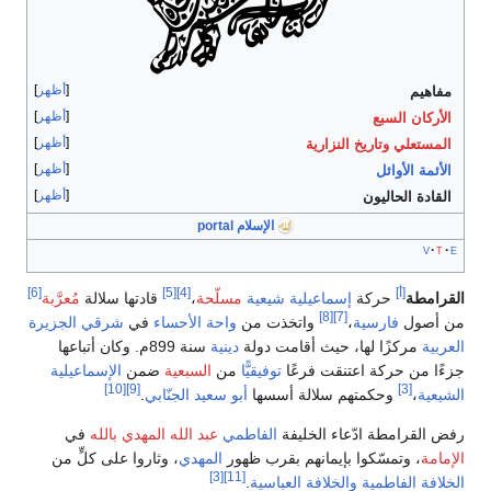
أظهر
مفاهيم
أظهر
الأركان السبع
أظهر
المستعلي
وتاريخ النزارية
أظهر
الأئمة الأوائل
أظهر
القادة الحاليون
الإسلام portal
v
t
e
[أ]
[4]
[5]
[6]
القرامطة
حركة
إسماعيلية
شيعية
مسلّحة
،
قادتها سلالة
مُعرَّبة
[8]
[7]
من أصول
فارسية
،
واتخذت من
واحة الأحساء
في
شرقي الجزيرة
العربية
مركزًا لها، حيث أقامت دولة
دينية
سنة 899م. وكان أتباعها
جزءًا من حركة اعتنقت فرعًا
توفيقيًّا
من
السبعية
ضمن
الإسماعيلية
[10]
[9]
[3]
الشيعية
،
وحكمتهم سلالة أسسها
أبو سعيد الجنّابي
.
رفض القرامطة ادّعاء الخليفة
الفاطمي
عبد الله المهدي بالله
في
الإمامة
، وتمسّكوا بإيمانهم بقرب ظهور
المهدي
، وثاروا على كلٍّ من
[3]
[11]
الخلافة الفاطمية
والخلافة العباسية
.