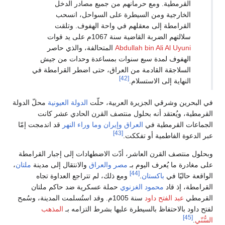
القرمطية. ومع حرمانهم من جميع مصادر الدخل
الخارجية ومن السيطرة على السواحل، انسحب
القرامطة إلى معقلهم في واحة الهفوف. وتلقت
سلالتهم الضربة القاضية سنة 1067م على يد قوات
Abdullah bin Ali Al Uyuni
المتحالفة، والذي حاصر
الهفوف لمدة سبع سنوات بمساعدة وحدات من جيش
السلاجقة القادمة من العراق، حتى اضطر القرامطة في
[42]
النهاية إلى الاستسلام.
في البحرين وشرقي الجزيرة العربية، حلّت
الدولة العيونية
محلّ الدولة
القرمطية، ويُعتقد أنه بحلول منتصف القرن الحادي عشر كانت
الجماعات القرمطية في
العراق
وإيران
وما وراء النهر
قد اندمجت إمّا
[43]
عبر الدعوة الفاطمية أو تفككت.
وبحلول منتصف القرن العاشر، أدّت الاضطهادات إلى إجبار القرامطة
على مغادرة ما يُعرف اليوم بـ
مصر
والعراق
والانتقال إلى مدينة
ملتان
،
[44]
الواقعة حاليًا في
باكستان
.
ومع ذلك، لم تتراجع العداوة تجاه
القرامطة، إذ قاد
محمود الغزنوي
حملة عسكرية ضد حاكم ملتان
القرمطي
عبد الفتح داود
سنة 1005م. وقد استُسلمت المدينة، وسُمح
لفتح داود بالاحتفاظ بالسيطرة عليها بشرط التزامه بـ
المذهب
[45]
السُّنّي
.