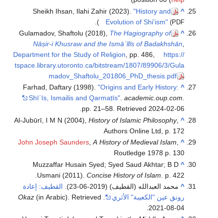
Sheikh Ihsan, Ilahi Zahir (2023).
"History and
^
.
Evolution of Shi'ism"
(PDF)
Gulamadov, Shaftolu (2018),
The Hagiography of
^
Nāṣir-i Khusraw and the Ismāʿīlīs of Badakhshān
,
Department for the Study of Religion
, pp. 486
,
https://
tspace.library.utoronto.ca/bitstream/1807/89906/3/Gula
madov_Shaftolu_201806_PhD_thesis.pdf
Farhad, Daftary (1998).
"Origins and Early History:
^
Shī῾īs, Ismailis and Qarmaṭīs"
.
academic.oup.com
.
.
pp. 21–58
. Retrieved
2024-02-06
Al-Jubūrī, I M N (2004),
History of Islamic Philosophy
,
^
Authors Online Ltd, p. 172
John Joseph Saunders
,
A History of Medieval Islam
,
^
Routledge 1978 p. 130
Muzzaffar Husain Syed; Syed Saud Akhtar; B D
^
Usmani (2011).
Concise History of Islam
. p. 422.
^
محمد العبدالله (القطيف)
(2019-06-23).
القطيف: إعادة
رونق عين "الكعيبة" الأثري
.
. Retrieved
(in Arabic)
Okaz
.
2021-08-04