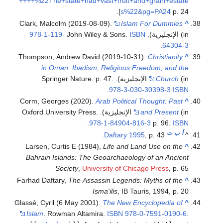
++++%22The+state+had+vast+fruit+and+grain+estate
s%22&pg=PA24
p. 24].
Clark, Malcolm (2019-08-09).
Islam For Dummies
^
(in الإنجليزية). John Wiley & Sons.
ISBN
978-1-119-
.
64304-3
Thompson, Andrew David (2019-10-31).
Christianity
^
in Oman: Ibadism, Religious Freedom, and the
(in الإنجليزية). Springer Nature. p. 47.
Church
.
978-3-030-30398-3
ISBN
Corm, Georges (2020).
Arab Political Thought: Past
^
and Present
(in الإنجليزية). Oxford University Press.
.
978-1-84904-816-3
p. 96.
ISBN
أ
ب
ت
Daftary 1995
, p. 43.
^
Larsen, Curtis E (1984),
Life and Land Use on the
^
Bahrain Islands: The Geoarchaeology of an Ancient
Society
,
University of Chicago Press
, p. 65
Farhad Daftary,
The Assassin Legends: Myths of the
^
Isma'ilis
, IB Tauris, 1994, p. 20
Glassé, Cyril (6 May 2001).
The New Encyclopedia of
^
Islam
. Rowman Altamira.
ISBN
978-0-7591-0190-6
.