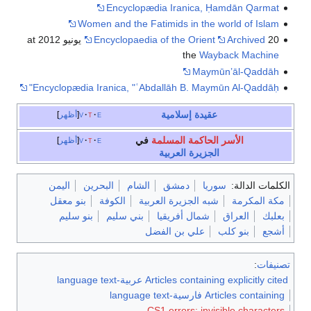
Encyclopædia Iranica, Ḥamdān Qarmat
Women and the Fatimids in the world of Islam
Archived
Encyclopaedia of the Orient
20 يونيو 2012 at
the
Wayback Machine
Maymūn’āl-Qaddāh
Encyclopædia Iranica, "ʿAbdallāh B. Maymūn Al-Qaddāḥ"
عقيدة إسلامية
e
t
v
أظهر
الأسر الحاكمة المسلمة
في
e
t
v
أظهر
الجزيرة العربية
الكلمات الدالة:
سوريا
دمشق
الشام
البحرين
اليمن
مكة المكرمة
شبه الجزيرة العربية
الكوفة
بنو معقل
بعلبك
العراق
شمال أفريقيا
بني سليم
بنو سليم
أشجع
بنو كلب
علي بن الفضل
تصنيفات
:
Articles containing explicitly cited عربية-language text
Articles containing فارسية-language text
CS1 errors: invisible characters