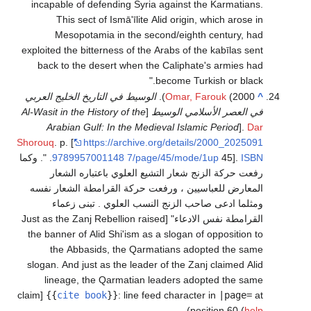
incapable of defending Syria against the Karmatians.
This sect of Ismā'īlite Alid origin, which arose in
Mesopotamia in the second/eighth century, had
exploited the bitterness of the Arabs of the kabīlas sent
back to the desert when the Caliphate's armies had
become Turkish or black.
^
(2000).
Omar, Farouk
الوسيط في التاريخ الخليج العربي
في العصر الأسلامي الوسيط
[
Al-Wasit in the History of the
Arabian Gulf: In the Medieval Islamic Period
].
Dar
Shorouq
. p. [
https://archive.org/details/2000_2025091
ISBN
45].
7/page/45/mode/1up
9789957001148
.
. وكما
رفعت حركة الزنج شعار التشيع العلوي باعتباره الشعار
المعارض للعباسيين ، ورفعت حركة القرامطة الشعار نفسه
ومثلما ادعى صاحب الزنج النسب العلوي . تبنى زعماء
القرامطة نفس الادعاء
[Just as the Zanj Rebellion raised
the banner of Alid Shi'ism as a slogan of opposition to
the Abbasids, the Qarmatians adopted the same
slogan. And just as the leader of the Zanj claimed Alid
lineage, the Qarmatian leaders adopted the same
claim]
{{
cite book
}}
:
line feed character in
|page=
at
)
position 60 (
help