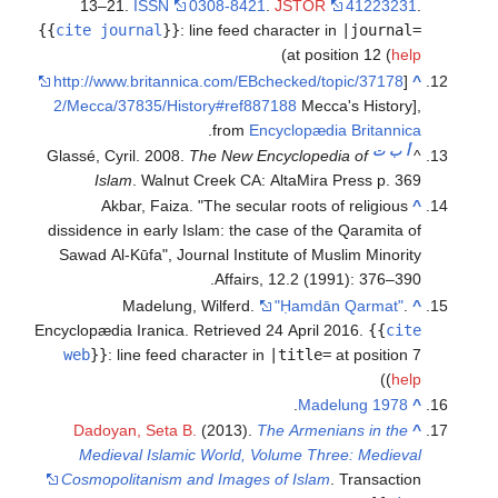
13–21.
ISSN
0308-8421
.
JSTOR
41223231
.
{{
cite journal
}}
:
line feed character in
|journal=
)
at position 12 (
help
http://www.britannica.com/EBchecked/topic/37178
[
^
2/Mecca/37835/History#ref887188
Mecca's History],
.
from
Encyclopædia Britannica
أ
ب
ت
Glassé, Cyril. 2008.
The New Encyclopedia of
^
Islam
. Walnut Creek CA: AltaMira Press p. 369
Akbar, Faiza. "The secular roots of religious
^
dissidence in early Islam: the case of the Qaramita of
Sawad Al‐Kūfa", Journal Institute of Muslim Minority
Affairs, 12.2 (1991): 376–390.
Madelung, Wilferd.
"Ḥamdān Qarmat"
.
^
Encyclopædia Iranica
. Retrieved
24 April
2016
.
{{
cite
web
}}
:
line feed character in
|title=
at position 7
)
(
help
.
Madelung 1978
^
Dadoyan, Seta B.
(2013).
The Armenians in the
^
Medieval Islamic World, Volume Three: Medieval
Cosmopolitanism and Images of Islam
. Transaction