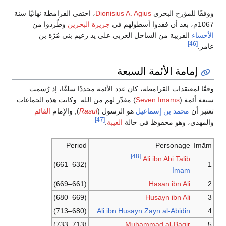
ووفقًا للمؤرخ البحري
Dionisius A. Agius
، اختفى القرامطة نهائيًا سنة
1067م، بعد أن فقدوا أسطولهم في
جزيرة البحرين
وطُردوا من
الأحساء
القريبة من الساحل العربي على يد زعيم بني مُرّة بن
[46]
عامر.
إمامة الأئمة السبعة
وفقًا لمعتقدات القرامطة، كان عدد الأئمة محددًا سلفًا، إذ رُسمت
سبعة أئمة (
Seven Imāms
) مقدّر لهم من الله. وكانت هذه الجماعات
تعتبر أن
محمد بن إسماعيل
هو الرسول (
Rasūl
), والإمام
القائم
[47]
والمهدي، وهو محفوظ في حالة
الغيبة
.
Period
Personage
Imām
[48]
:
Ali ibn Abi Talib
(632–661)
1
Imām
(661–669)
Hasan ibn Ali
2
(669–680)
Husayn ibn Ali
3
(680–713)
Ali ibn Husayn Zayn al-Abidin
4
(713–733)
Muhammad al-Baqir
5