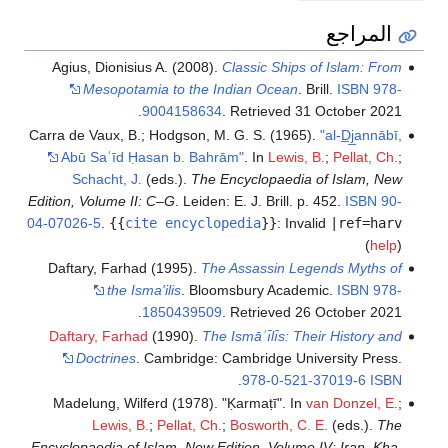
المراجع
Agius, Dionisius A. (2008).
Classic Ships of Islam: From
Mesopotamia to the Indian Ocean
. Brill.
ISBN
978-
.
9004158634
. Retrieved
31 October
2021
Carra de Vaux, B.; Hodgson, M. G. S. (1965).
"al-D̲j̲annābī,
Abū Saʿīd Ḥasan b. Bahrām"
. In
Lewis, B.
;
Pellat, Ch.
;
Schacht, J.
(eds.).
The Encyclopaedia of Islam, New
Edition, Volume II: C–G
. Leiden: E. J. Brill. p. 452.
ISBN
90-
04-07026-5
.
{{
cite encyclopedia
}}
:
Invalid
|ref=harv
(
help
)
Daftary, Farhad (1995).
The Assassin Legends Myths of
the Isma'ilis
. Bloomsbury Academic.
ISBN
978-
.
1850439509
. Retrieved
26 October
2021
Daftary, Farhad
(1990).
The Ismāʿı̄lı̄s: Their History and
Doctrines
. Cambridge: Cambridge University Press.
.
978-0-521-37019-6
ISBN
Madelung, Wilferd (1978). "Ḳarmaṭī". In
van Donzel, E.
;
Lewis, B.
;
Pellat, Ch.
;
Bosworth, C. E.
(eds.).
The
Encyclopaedia of Islam, New Edition, Volume IV: Iran–Kha
.