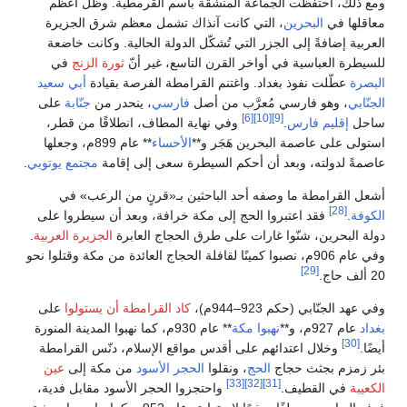
ومع ذلك، احتفظت الجماعة المنشقة باسم القرمطية. وظلّ أعظم
معاقلها في
البحرين
، التي كانت آنذاك تشمل معظم شرق الجزيرة
العربية إضافةً إلى الجزر التي تُشكّل الدولة الحالية. وكانت خاضعة
للسيطرة العباسية في أواخر القرن التاسع، غير أنّ
ثورة الزنج
في
البصرة
عطّلت نفوذ بغداد. واغتنم القرامطة الفرصة بقيادة
أبي سعيد
الجنّابي
، وهو فارسي مُعرَّب من أصل
فارسي
، ينحدر من
جنّابة
على
[6]
[10]
[9]
ساحل
إقليم فارس
.
وفي نهاية المطاف، انطلاقًا من قطر،
استولى على عاصمة البحرين هَجَر و**
الأحساء
** عام 899م، وجعلها
عاصمةً لدولته، وبعد أن أحكم السيطرة سعى إلى إقامة
مجتمع يوتوبي
.
أشعل القرامطة ما وصفه أحد الباحثين بـ«قرنٍ من الرعب» في
[28]
الكوفة
.
فقد اعتبروا الحج إلى مكة خرافة، وبعد أن سيطروا على
دولة البحرين، شنّوا غارات على طرق الحجاج العابرة
الجزيرة العربية
.
وفي عام 906م، نصبوا كمينًا لقافلة الحجاج العائدة من مكة وقتلوا نحو
[29]
20 ألف حاج.
وفي عهد الجنّابي (حكم 923–944م)،
كاد القرامطة أن يستولوا
على
بغداد
عام 927م، و**
نهبوا مكة
** عام 930م، كما نهبوا المدينة المنورة
[30]
أيضًا.
وخلال اعتدائهم على أقدس مواقع الإسلام، دنّس القرامطة
بئر زمزم بجثث حجاج
الحج
، ونقلوا
الحجر الأسود
من مكة إلى
عين
[33]
[32]
[31]
الكعيبة
في القطيف.
واحتجزوا الحجر الأسود مقابل فدية،