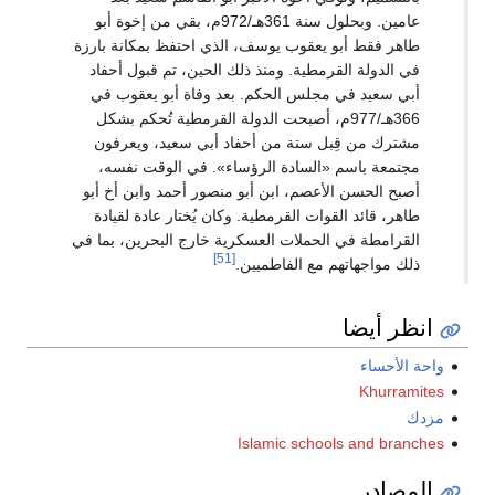
عامين. وبحلول سنة 361هـ/972م، بقي من إخوة أبو
طاهر فقط أبو يعقوب يوسف، الذي احتفظ بمكانة بارزة
في الدولة القرمطية. ومنذ ذلك الحين، تم قبول أحفاد
أبي سعيد في مجلس الحكم. بعد وفاة أبو يعقوب في
366هـ/977م، أصبحت الدولة القرمطية تُحكم بشكل
مشترك من قِبل ستة من أحفاد أبي سعيد، ويعرفون
مجتمعة باسم «السادة الرؤساء». في الوقت نفسه،
أصبح الحسن الأعصم، ابن أبو منصور أحمد وابن أخ أبو
طاهر، قائد القوات القرمطية. وكان يُختار عادة لقيادة
القرامطة في الحملات العسكرية خارج البحرين، بما في
[51]
ذلك مواجهاتهم مع الفاطميين.
انظر أيضا
واحة الأحساء
Khurramites
مزدك
Islamic schools and branches
المصادر