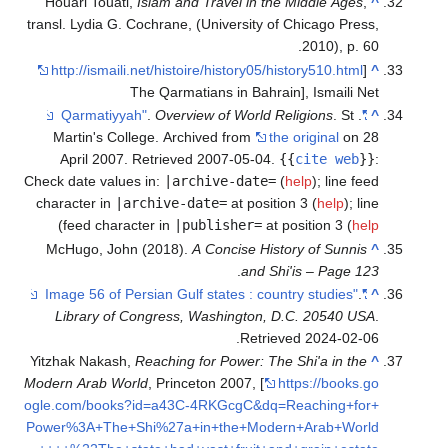
Houari Touati,
Islam and Travel in the Middle Ages
,
^
transl. Lydia G. Cochrane, (University of Chicago Press,
2010), p. 60.
http://ismaili.net/histoire/history05/history510.html
[
^
The Qarmatians in Bahrain], Ismaili Net
.
Overview of World Religions
. St .
"Qarmatiyyah"
^
Martin's College. Archived from
the original
on 28
April 2007
. Retrieved
2007-05-04
.
{{
cite web
}}
:
Check date values in:
|archive-date=
(
help
)
;
line feed
character in
|archive-date=
at position 3 (
help
)
;
line
)
feed character in
|publisher=
at position 3 (
help
McHugo, John (2018).
A Concise History of Sunnis
^
.
and Shi'is – Page 123
.
"Image 56 of Persian Gulf states : country studies"
^
Library of Congress, Washington, D.C. 20540 USA
.
.
Retrieved
2024-02-06
Yitzhak Nakash,
Reaching for Power: The Shi'a in the
^
Modern Arab World
, Princeton 2007, [
https://books.go
ogle.com/books?id=a43C-4RKGcgC&dq=Reaching+for+
Power%3A+The+Shi%27a+in+the+Modern+Arab+World