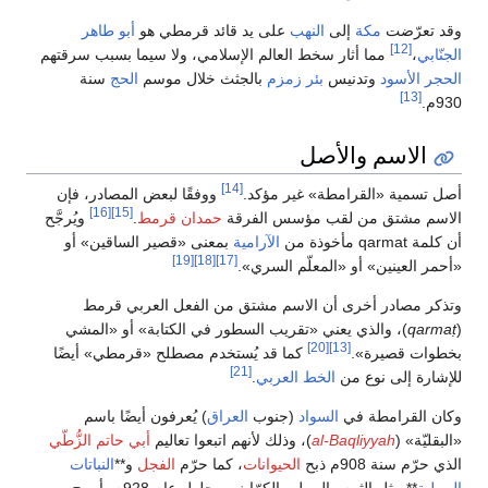
وقد تعرّضت
مكة
إلى
النهب
على يد قائد قرمطي هو
أبو طاهر
[12]
الجنّابي
،
مما أثار سخط العالم الإسلامي، ولا سيما بسبب سرقتهم
الحجر الأسود
وتدنيس
بئر زمزم
بالجثث خلال موسم
الحج
سنة
[13]
930م.
الاسم والأصل
[14]
أصل تسمية «القرامطة» غير مؤكد.
ووفقًا لبعض المصادر، فإن
[16]
[15]
الاسم مشتق من لقب مؤسس الفرقة
حمدان قرمط
.
ويُرجَّح
أن كلمة qarmat مأخوذة من
الآرامية
بمعنى «قصير الساقين» أو
[19]
[18]
[17]
«أحمر العينين» أو «المعلّم السري».
وتذكر مصادر أخرى أن الاسم مشتق من الفعل العربي
قرمط
(
qarmaṭ
)، والذي يعني «تقريب السطور في الكتابة» أو «المشي
[20]
[13]
بخطوات قصيرة».
كما قد يُستخدم مصطلح «قرمطي» أيضًا
[21]
للإشارة إلى نوع من
الخط العربي
.
وكان القرامطة في
السواد
(جنوب
العراق
) يُعرفون أيضًا باسم
«البقليّة» (
al-Baqliyyah
)، وذلك لأنهم اتبعوا تعاليم
أبي حاتم الزُّطّي
الذي حرّم سنة 908م ذبح
الحيوانات
، كما حرّم
الفجل
و**
النباتات