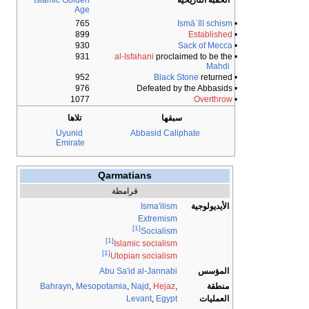
الحقبة التاريخية
Islamic Golden
Age
765
Ismāʿīlī schism
•
899
Established
•
930
Sack of Mecca
•
931
al-Isfahani
proclaimed to be the
•
Mahdi
952
Black Stone
returned
•
976
• Defeated by the Abbasids
1077
Overthrow
•
سبقها
تلاها
Uyunid
Abbasid Caliphate
Emirate
Qarmatians
قرامطة
الأيديولوجية
Isma'ilism
Extremism
[1]
Socialism
[1]
Islamic socialism
[1]
Utopian socialism
المؤسس
Abu Sa'id al-Jannabi
منطقة
,
Hejaz
,
Najd
,
Mesopotamia
,
Bahrayn
العمليات
Egypt
,
Levant