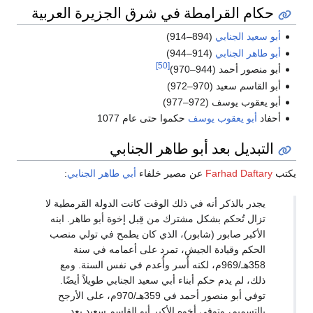
حكام القرامطة في شرق الجزيرة العربية
أبو سعيد الجنابي
(894–914)
أبو طاهر الجنابي
(914–944)
[50]
أبو منصور أحمد (944–970)
أبو القاسم سعيد (970–972)
أبو يعقوب يوسف (972–977)
أحفاد
أبو يعقوب يوسف
حكموا حتى عام 1077
التبديل بعد أبو طاهر الجنابي
يكتب
Farhad Daftary
عن مصير خلفاء
أبي طاهر الجنابي
:
يجدر بالذكر أنه في ذلك الوقت كانت الدولة القرمطية لا
تزال تُحكم بشكل مشترك من قِبل إخوة أبو طاهر. ابنه
الأكبر صابور (شابور)، الذي كان يطمح في تولي منصب
الحكم وقيادة الجيش، تمرد على أعمامه في سنة
358هـ/969م، لكنه أُسر وأُعدم في نفس السنة. ومع
ذلك، لم يدم حكم أبناء أبي سعيد الجنابي طويلاً أيضًا.
توفي أبو منصور أحمد في 359هـ/970م، على الأرجح
بالتسميم، وتوفي أخوه الأكبر أبو القاسم سعيد بعد