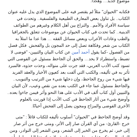
موضوع جديد… وهكذا.
فكتابه "الحيوان" مثلاً لم يقتصر فيه على الموضوع الذي يدل عليه عنوان
الكتاب.. بل تناول بعض المعارف الطبيعية والفلسفية.. وتحدث في
سياسة الأفراد والأمم.. والنزاع بين أهل الكلام وغيرهم من الطوائف
الدينية.. كما تحدث في كتاب الحيوان عن موضوعات تتعلق بالجغرافيا
والطب وعادات الأعراب وبعض مسائل الفقه … هذا عدا ما امتلأ به
الكتاب من شعر وفكاهة تصل إلى حد المجون بل والفحش. فكل فصل
من الفصول -كما يقول
أحمد أمين
عن كتاب البيان والتبيين- "فوضى لا
تضبط، واستطراد لا يحد… والحق أن الجاحظ مسئول عن الفوضى التي
تسود كتب الأدب العربي، فقد جرت على منواله، وحذت حذوه، فالمبرد
تأثر به في تأليفه، والكتب التي ألفت بعد كعيون الأخبار والعقد الفريد
فيها شيء من روح الجاحظ، وإن دخلها شيء من الترتيب والتبويب..
والجاحظ مسئول عما جاء في الكتب بعده من نقص وعيب، لأن البيان
والتبيين أول كتاب ألف في الأدب على هذا النحو وأثر فيمن جاءوا بعده..
وأوضح شيء من آثار الجاحظ في كتب الأدب إذا قورنت بالعلوم
الأخرى الفوضى والمزاح ومجون يصل إلى الفحش أحيانًا.
وقد أوضح الجاحظ في "الحيوان" أسلوب تأليفه للكتاب قائلاً : "متى
خرج -القارئ- من آي القرآن صار إلى الأثر، ومتى خرج من أثر صار
إلى خبر، ثم يخرج من الخبر إلى الشعر، ومن الشعر إلى النوادر، ومن