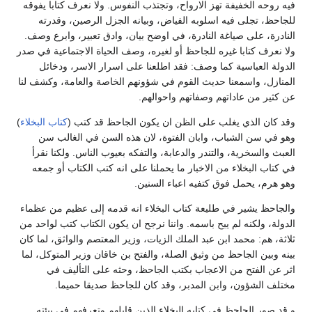
فيه روحه الخفيفة تهز الارواح، وتجتذب النفوس. ولا نعرف كتابا يفوقه
للجاحظ، تجلى فيه اسلوبه الفياض، وبيانه الجزل الرصين، وقدرته
النادرة، على صياغة النادرة، في اوضح بيان، وادق تعبير، وابرع وصف.
ولا نعرف كتابا غيره للجاحظ أو لغيره، وصف الحياة الاجتماعية في صدر
الدولة العباسية كما وصف: فقد اطلعنا على اسرار الاسر، ودخائل
المنازل، واسمعنا حديث القوم في شؤونهم الخاصة والعامة، وكشف لنا
عن كثير من عاداتهم وصفاتهم واحوالهم.
وقد كان الذي يغلب على الظن ان يكون الجاحظ قد كتب (
كتاب البخلاء
)
وهو في سن الشباب، وابان الفتوة، لان هذه السن في الغالب سن
العبث والسخرية، والتندر والدعابة، والتفكه بعيوب الناس. ولكنا نقرأ
في كتاب البخلاء من الاخبار ما يحملنا على انه كتب الكتاب أو جمعه
وهو هرم، يحمل فوق كتفيه اعباء السنين.
والجاحظ يشير في طليعة كتاب البخلاء انه قدمه إلى عظيم من عظماء
الدولة، ولكنه لم يبح باسمه. واننا نرجح ان يكون الكتاب كتب لواحد من
ثلاثة، هم: محمد ابن عبد الملك الزيات، وزير المعتصم والواثق، لما كان
بينه وبين الجاحظ من وثيق الصلة، والفتح بن خاقان وزير المتوكل، لما
اثر عن الفتح من الاعجاب بكتب الجاحظ، وحثه على التأليف في
مختلف الشؤون، وابن المدبر، وقد كان للجاحظ صديقا حميما.
و قد صور الجاحظ في كتابه البخلاء الذين قابلهم وتعرفهم في بيئته