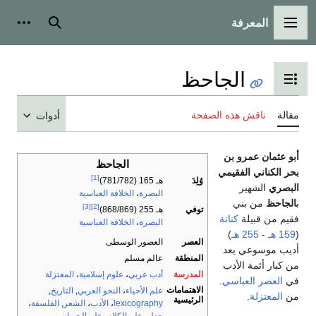
المعرفة
القائمة الرئيسية
بحث
أدوات
الجاحظ
تبديل عرض جدول المحتويات
مقالة
ناقش هذه الصفحة
أدوات
أبو عثمان عمرو بن
الجاحظ
بحر الكناني الفقيمي
[1]
وُلِدَ
هـ 165 (781/782)
البصري
الشهير
البصرة
،
الخلافة العباسية
ب
الجاحظ
من بني
[3]
[2]
توفي
هـ 255 (868/869)
فقيم من قبيلة
كنانة
البصرة
،
الخلافة العباسية
(
159 هـ
-
255 هـ
)
العصر
العصور الوسطى
أديب موسوعي يعد
المنطقة
عالم مسلم
من كبار أئمة الأدب
المدرسة
أدب عربي
،
علوم إسلامية
،
المعتزلة
في
العصر العباسي
.
الاهتمامات
علم الأحياء
،
النحو العربي
,
التاريخ
,
من
المعتزلة
.
الرئيسية
lexicography
،
الأدب
،
الشعر
,
الفلسفة
،