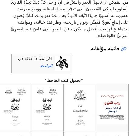
من المُمكنِ أن تَحمِلَ الخيرَ والشرَّ في آنٍ واحد. كلُّ ذلكَ يَجِدُهُ القارئُ
بأسلوبِ الحَكيِ القَصصيِّ الذي تَفرَّد بهِ «الجاحظ»، ووضَعَ بطريقةِ
تقسيمِه له أسلوبًا جديدًا اتَّبعَه الأدباءُ بعد ذلك؛ فهو بذلك كتابٌ يَحتوِي
على إبداعٍ لُغويٍّ مُتميِّز، ونوادِرَ تاريخية، وطرائفَ خيالية، ومواقفَ
اجتماعيةٍ عُرِضَت بأفضَلِ ما يكون، عن العصرِ الذي عاشَ فيهِ العبقرِيُّ
العربِيُّ «الجاحظ».
قائمة مؤلفاته
اقرأ نصاً ذا علاقة في
الجاحظ
"تحميل كتب الجاحظ"