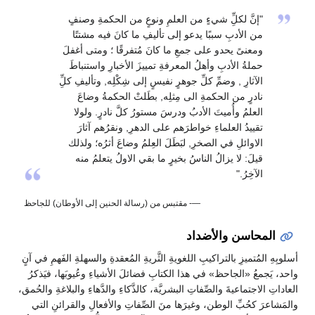
"إنَّ لكلِِّ شيءٍ من العلمِ ونوعٍ من الحكمةِ وصنفٍ
من الأدبِ سببًا يدعو إلى تأليفِ ما كانَ فيه مشتتًا
ومعنىً يحدو على جمعِ ما كانَ مُتفرقًا ؛ ومتى أغفلَ
حملةُ الأدبِ وأهلُ المعرفةِ تمييزَ الأخبارِ واستنباطَ
الآثارِ , وضمِّ كلِّ جوهرٍ نفيسٍ إلى شِكْلِه, وتأليفِ كلِِّ
نادرٍ من الحكمةِ الى مِثلِه, بطَلتْ الحكمةُ وضاعَ
العلمُ وأُميتَ الأدبُ ودرسَ مستورُ كلَّ نادرٍ. ولولا
تقييدُ العلماءِ خواطرَهم على الدهرِ, ونقرُهم آثارَ
الاوائلِ في الصخرِ, لبَطَلَ العِلمُ وضاعَ أثرُه؛ ولذلك
قيلَ: لا يزالُ الناسُ بخيرٍ ما بقي الاولُ يتعلمُ منه
الآخِرُ."
—- مقتبس من (رسالة الحنين إلى الأوطان) للجاحظ
المحاسن والأضداد
أسلوبِهِ المُتميزِ بالتراكيبِ اللغويةِ الثَّريةِ المُعقدةِ والسهلةِ الفَهمِ في آنٍ
واحد، يَجمعُ «الجاحظ» في هذا الكتابِ فضائلَ الأشياءِ وعُيوبَها، فيَذكرُ
العاداتِ الاجتماعيةَ والصِّفاتِ البشريَّة، كالذَّكاءِ والدَّهاءِ والبلاغةِ والحُمق،
والمَشاعرَ كحُبِّ الوطن، وغيرَها منَ الصِّفاتِ والأفعالِ والقرائنِ التي