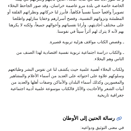
الخاصة خاصة في بلدة مرو عاصمة خراسان، وقد صور الجاحظ البخلاء
تصويراً واقعياً حسياً نفسياً فكاهياً، فأبرز لنا حركاتهم ونظراتهم القلقة أو
المطمئنة ونزواتهم النفسية، وفضح أسرارهم وخفايا منازلهم واطلعنا
على مختلف أحاديثهم، وأرانا نفسياتهم وأحوالهم جميعاً، ولكنه لا يكرهنا
بهم لأنه لا يترك لهم أثراً سيئاً في نفوسنا.
ـ وقصص الكتاب مواقف هزلية تربوية قصيرة.
ـ والكتاب دراسة اجتماعية تربوية نفسية اقتصادية لهذا الصنف من
الناس وهم البخلاء.
ولكتاب البخلاء أهمية علمية حيث يكشف لنا عن نفوس البشر وطبائعهم
وسلوكهم علاوة على احتوائه على العديد من أسماء الأعلام والمشاهير
والمغمورين وكذلك أسماء البلدان والأماكن وصفات أهلها والعديد من
أبيات الشعر والأحاديث والآثار فالكتاب موسوعة علمية أدبية اجتماعية
جغرافية تاريخية
رسالة الحنين إلى الأوطان
في معنى التوثيق ودواعيه: