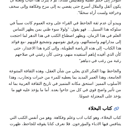
النوادر إلى حكم عقلية ومقاييس شداد، ثم لا يترك هذا الباب ولعله أن
يكون أثقل والملال أسرع حتى يفضي به إلى مزح وفكاهة وإلى سخف
وخرافة ولست أراه سخفًا".
ويبدو أن عدم ثقة الجاحظ في القراء على وجه العموم كانت سبباً في
سلوكه هذا السبيل… فهو يقول: "ولولا سوء ظني بمن يظهر التماس
العلم في هذا الزمان، ويظهر اصطناع الكتب في هذا الدهر لما احتجت
إلى مداراتهم واستمالتهم، وترقيق نفوسهم وتشجيع قلوبهم -مع فوائد
هذا الكتاب- إلى هذه الرياضة الطويلة، وإلى كثرة هذا الاعتذار، حتى
كأن الذي أفيده إياهم أستفيده منهم، وحتى كأن رغبتي في صلاحهم
رغبة من رغب في دنياهم"
والجاحظ بهذا الفكر الذي يعلي من شأن العقل، وهذه الثقافة المتنوعة
الجامعة، وهذا العمر المديد بما يعطيه للمرء من خبرات وتجارب، وهذا
الأسلوب المميز: استحق مكانه المتميز في تاريخ الثقافة العربية بما له
من تأثير واضح قوي في كل من جاءوا بعده. أما ما يؤخذ عليه فهو ما
يؤخذ على المعتزلة عمومًا.
كتاب البخلاء
كتاب البخلاء، وهو كتاب ادب وعلم وفكاهة. وهو من أنفس الكتب التي
يتنافس فيها الادباء والمؤرخون. فلا نعرف كتابا يقوقه للجاحظ، ظهرت