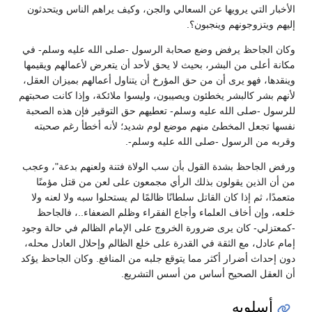
الأخبار التي يرويها عن السعالي والجن، وكيف يراهم الناس ويتحدثون
إليهم ويتزوجونهم وينجبون؟.
وكان الجاحظ يرفض وضع صحابة الرسول -صلى الله عليه وسلم- في
مكانة أعلى من البشر، بحيث لا يحق لأحد أن يتعرض لأعمالهم ويقيمها
وينقدها، فهو يرى أن من حق المؤرخ أن يتناول أعمالهم بميزان العقل،
لأنهم بشر كالبشر يخطئون ويصيبون، وليسوا ملائكة، وإذا كانت صحبتهم
للرسول -صلى الله عليه وسلم- تعطيهم حق التوقير فإن هذه الصحبة
نفسها تجعل المخطئ منهم موضع لوم شديد؛ لأنه أخطأ رغم صحبته
وقربه من الرسول -صلى الله عليه وسلم-.
ورفض الجاحظ بشدة القول بأن سب الولاة فتنة ولعنهم بدعة"، وعجب
من أن الذين يقولون بذلك الرأي مجمعون على لعن من قتل مؤمنًا
متعمدًا، ثم إذا كان القاتل سلطانًا ظالمًا لم يستحلوا سبه ولا لعنه ولا
خلعه، وإن أخاف العلماء وأجاع الفقراء وظلم الضعفاء..، فالجاحظ
-كمعتزلي- كان يرى ضرورة الخروج على الإمام الظالم في حالة وجود
إمام عادل، مع الثقة في القدرة على خلع الظالم وإحلال العادل محله،
دون إحداث أضرار أكثر مما يتوقع جلبه من المنافع. وكان الجاحظ يؤكد
أن العقل الصحيح أساس من أسس التشريع.
أسلوبه