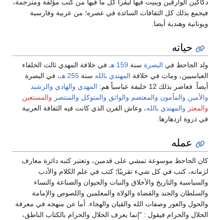
دكاكين الوارقين ويبيت فيها ليقرأ كل ما فيها من كتب مؤلفة ومترجمة،
فيجمع بذلك كل الثقافات السائدة في عصره؛ من عربية وفارسية
ويونانية وهندية أيضا.
حياته
ولد الجاحظ في
البصرة
سنة
159 هـ
في خلافة المهدي ثالث الخلفاء
العباسيين، ومات في خلافة
المهتدي بالله
سنة
255 هـ
، في البصرة
أيضاً. فعاصر بذلك 12 خليفة عباسياً هم:
المهدي
والهادي
والرشيد
والأمين
والمأمون
والمعتصم
والواثق
والمتوكل
والمنتصر
والمستعين
والمعتز
والمهتدي بالله
، وعاش القرن الذي كانت فيه الثقافة العربية
في ذروة ازدهارها.
عمله
كان الجاحظ موسوعة تمشي على قدمين، وتعتبر كتبه دائرة معارف
لزمانه، كتب في كل شيء تقريبًا؛ كتب في علم الكلام والأدب
والسياسية والتاريخ والأخلاق والنبات والحيوان والصناعة والنساء
والسلطان والجند والقضاة والولاة والمعلمين واللصوص والإمامة
والحول والعور وصفات الله والقيان والهجاء. أما عن منهجه في معرفة
الحلال والحرام فيقول : "إنما يعرف الحلال والحرام بالكتاب الناطق،