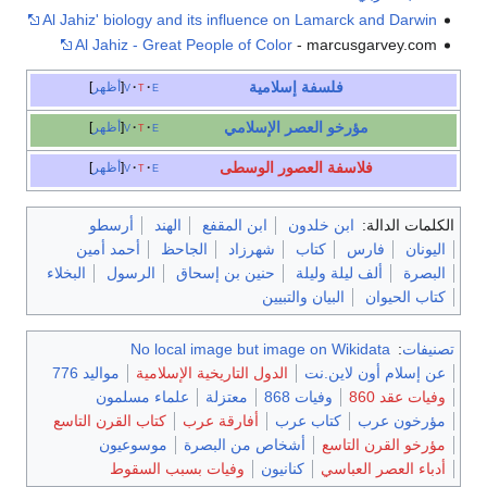
Al Jahiz' biology and its influence on Lamarck and Darwin
Al Jahiz - Great People of Color
- marcusgarvey.com
فلسفة إسلامية
e
t
v
أظهر
مؤرخو العصر الإسلامي
e
t
v
أظهر
فلاسفة العصور الوسطى
e
t
v
أظهر
الكلمات الدالة:
ابن خلدون
ابن المقفع
الهند
أرسطو
اليونان
فارس
كتاب
شهرزاد
الجاحظ
أحمد أمين
البصرة
ألف ليلة وليلة
حنين بن إسحاق
الرسول
البخلاء
كتاب الحيوان
البيان والتبيين
تصنيفات
:
No local image but image on Wikidata
عن إسلام أون لاين.نت
الدول التاريخية الإسلامية
مواليد 776
وفيات عقد 860
وفيات 868
معتزلة
علماء مسلمون
مؤرخون عرب
كتاب عرب
أفارقة عرب
كتاب القرن التاسع
مؤرخو القرن التاسع
أشخاص من البصرة
موسوعيون
أدباء العصر العباسي
كنانيون
وفيات بسبب السقوط