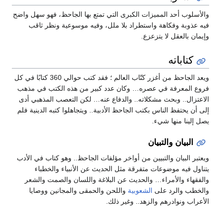
والأسلوب أحد المميزات الكبرى التي تمتع بها الجاحظ، فهو سهل واضح
فيه عذوبة وفكاهة واستطراد بلا ملل، وفيه موسوعية ونظر ثاقب
وإيمان بالعقل لا يتزعزع.
كتاباته
ويعد الجاحظ من أغزر كتّاب العالم ؛ فقد كتب حوالي 360 كتابًا في كل
فروع المعرفة في عصره… وكان عدد كبير من هذه الكتب في مذهب
الاعتزال.. وبحث مشكلاته.. والدفاع عنه… لكن التعصب المذهبي أدى
إلى أن يحتفظ الناس بكتب الجاحظ الأدبية.. ويتجاهلوا كتبه الدينية فلم
يصل إلينا منها شيء.
البيان والتبيان
ويعتبر البيان والتبيين من أواخر مؤلفات الجاحظ.. وهو كتاب في الأدب
يتناول فيه موضوعات متفرقة مثل الحديث عن الأنبياء والخطباء
والفقهاء والأمراء… والحديث عن البلاغة واللسان والصمت والشعر
والخطب والرد على
الشعوبية
واللحن والحمقى والمجانين ووصايا
الأعراب ونوادرهم والزهد.. وغير ذلك.