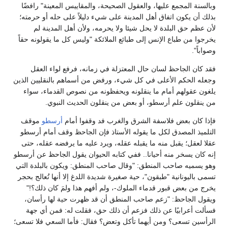
وبالسنة المجمع عليها، والعقول الصحيحة، والمقاييس المعينة" رافضًا
بذلك أن يكون اتفاق أهل المدينة على شيء دليلاً على حله أو حرمته؛
لأن عظم حق البلدة لا يحل شيئا ولا يحرمه، ولأن أهل المدينة لم
يخرجوا من طباع الإنس إلى طبائع الملائكة "وليس كل ما يقولونه حقاً
وصواباً".
فقد كان الجاحظ لسان حال المعتزلة في زمانه، فرفع لواء العقل
وجعله الحكم الأعلى في كل شيء، ورفض من أسماهم بالنقليين الذين
يلغون عقولهم أمام ما ينقلونه ويحفظونه من نصوص القدماء، سواء
من ينقلون علم أرسطو، أو بعض من ينقلون الحديث النبوي.
فإذا كان بعض فلاسفة الشرق والغرب فد وقفوا أمام
أرسطو
موقف
التلميذ المصدق لكل ما يقوله الأستاذ فإن الجاحظ وقف أمام أرسطو
عقلا لعقل؛ يقبل منه ما يقبله عقله، ويرد عليه ما يرفضه عقله، حتى
إنه كان يسخر منه أحيانا.. ففي كتابه الحيوان يقول الجاحظ عن أرسطو
وهو يسميه صاحب المنطق: "وقال صاحب المنطق: ويكون بالبلدة التي
تسمى باليونانية "طبقون"، حية صغيرة شديدة اللدغ إلا أنها تُعالج بحجر
يخرج من بعض قبور قدماء الملوك-، ولم أفهم هذا ولمَ كان ذلك؟!"
ويقول الجاحظ: "زعم صاحب المنطق أن قد ظهرت حية لها رأسان،
فسألت أعرابيًا عن ذلك فزعم أن ذلك حق، فقلت له: فمن أي جهة
الرأسين تسعى؟ ومن أيهما تأكل وتعض؟ فقال: فأما السعي فلا تسعى؛