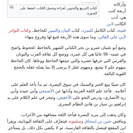
وأركانه
كتاب التربيع والتدوير.
لقراءة وتحميل الكتاب، اضغط على
أربعة كتب
.
الصورة
هي: أدب
الكاتب
لابن
قتيبة
، كتاب الكامل
للمبرد
، كتاب
البيان والتبيين
للجاحظ،
وكتاب النوادر
لأبي علي القالي
، وما سوى هذه الأربعة فتبع لها وفروع منها».
وضع أبو عثمان عمرو بن بحر الكناني الشهير بالجاحظ -لجحوظ واضح
في عينيه- 96 عامًا هي كل عمره، ووضع كل ثقافة العرب واليونان
والفرس التي عرفها عصره والتي جمعها الجاحظ ووعاها. كان الجاحظ
منهوم علم لا يشبع، ومنهوم عقل لا يرضى إلا بما يقبله عقله بالحجج
القوية البالغة.
كان صبيًا يبيع الخبز والسمك في سوق البصرة، ثم بدأ يأخذ العلم على
أعلامه.. فأخذ علم اللغة العربية وآدابها عن
الأصمعي
وأبي عبيدة وأبي
زيد الأنصاري، ودرس النحو على
الأخفش
، وتبحر في علم الكلام على يد
إبراهيم بن سيار بن هانئ النظام البصري.
وكان يذهب إلى مربد البصرة فيأخذ اللغة مشافهة من الأعراب،
ويناقش
حنين بن إسحاق
وسلمويه
فيتعرَّف على الثقافة اليونانية، ويقرأ
ابن المقفع فيتصل بالثقافة الفارسية، ثم لا يكتفي بكل ذلك، بل يستأجر