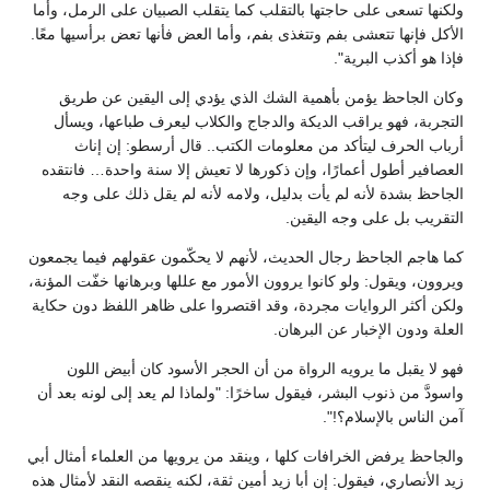
ولكنها تسعى على حاجتها بالتقلب كما يتقلب الصبيان على الرمل، وأما
الأكل فإنها تتعشى بفم وتتغذى بفم، وأما العض فأنها تعض برأسيها معًا.
فإذا هو أكذب البرية".
وكان الجاحظ يؤمن بأهمية الشك الذي يؤدي إلى اليقين عن طريق
التجربة، فهو يراقب الديكة والدجاج والكلاب ليعرف طباعها، ويسأل
أرباب الحرف ليتأكد من معلومات الكتب.. قال أرسطو: إن إناث
العصافير أطول أعمارًا، وإن ذكورها لا تعيش إلا سنة واحدة… فانتقده
الجاحظ بشدة لأنه لم يأت بدليل، ولامه لأنه لم يقل ذلك على وجه
التقريب بل على وجه اليقين.
كما هاجم الجاحظ رجال الحديث، لأنهم لا يحكّمون عقولهم فيما يجمعون
ويروون، ويقول: ولو كانوا يروون الأمور مع عللها وبرهانها خفّت المؤنة،
ولكن أكثر الروايات مجردة، وقد اقتصروا على ظاهر اللفظ دون حكاية
العلة ودون الإخبار عن البرهان.
فهو لا يقبل ما يرويه الرواة من أن الحجر الأسود كان أبيض اللون
واسودَّ من ذنوب البشر، فيقول ساخرًا: "ولماذا لم يعد إلى لونه بعد أن
آمن الناس بالإسلام؟!".
والجاحظ يرفض الخرافات كلها ، وينقد من يرويها من العلماء أمثال أبي
زيد الأنصاري، فيقول: إن أبا زيد أمين ثقة، لكنه ينقصه النقد لأمثال هذه