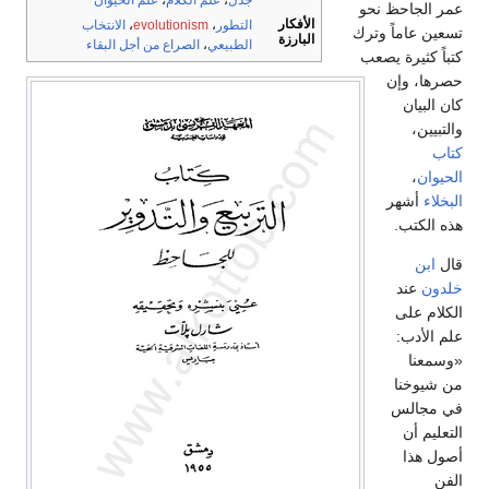
جدل
،
علم الكلام
،
علم الحيوان
عمر الجاحظ نحو
الأفكار
التطور
،
evolutionism
،
الانتخاب
تسعين عاماً وترك
البارزة
الطبيعي
،
الصراع من أجل البقاء
كتباً كثيرة يصعب
حصرها، وإن
كان البيان
والتبيين،
كتاب
الحيوان
،
البخلاء
أشهر
هذه الكتب.
قال
ابن
خلدون
عند
الكلام على
علم الأدب:
«وسمعنا
من شيوخنا
في مجالس
التعليم أن
أصول هذا
الفن