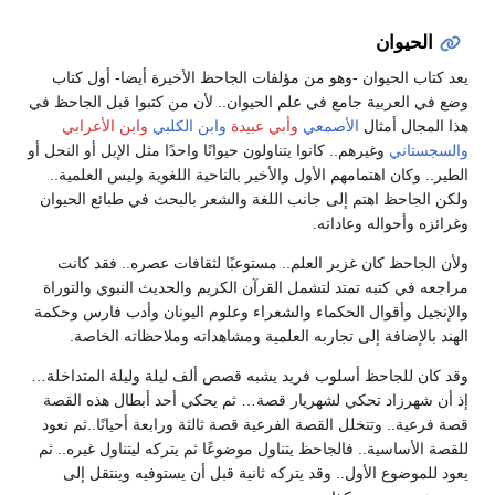
الحيوان
يعد كتاب الحيوان -وهو من مؤلفات الجاحظ الأخيرة أيضا- أول كتاب
وضع في العربية جامع في علم الحيوان.. لأن من كتبوا قبل الجاحظ في
هذا المجال أمثال
الأصمعي
وأبي عبيدة
وابن الكلبي
وابن الأعرابي
والسجستاني
وغيرهم.. كانوا يتناولون حيوانًا واحدًا مثل الإبل أو النحل أو
الطير.. وكان اهتمامهم الأول والأخير بالناحية اللغوية وليس العلمية..
ولكن الجاحظ اهتم إلى جانب اللغة والشعر بالبحث في طبائع الحيوان
وغرائزه وأحواله وعاداته.
ولأن الجاحظ كان غزير العلم.. مستوعبًا لثقافات عصره.. فقد كانت
مراجعه في كتبه تمتد لتشمل القرآن الكريم والحديث النبوي والتوراة
والإنجيل وأقوال الحكماء والشعراء وعلوم اليونان وأدب فارس وحكمة
الهند بالإضافة إلى تجاربه العلمية ومشاهداته وملاحظاته الخاصة.
وقد كان للجاحظ أسلوب فريد يشبه قصص ألف ليلة وليلة المتداخلة…
إذ أن شهرزاد تحكي لشهريار قصة… ثم يحكي أحد أبطال هذه القصة
قصة فرعية.. وتتخلل القصة الفرعية قصة ثالثة ورابعة أحيانًا..ثم نعود
للقصة الأساسية.. فالجاحظ يتناول موضوعًا ثم يتركه ليتناول غيره.. ثم
يعود للموضوع الأول.. وقد يتركه ثانية قبل أن يستوفيه وينتقل إلى