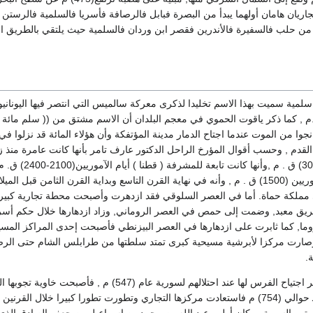
يان هامان أولهما يبدأ من البصرة فبابل فالرصافة فأسريا فالسلمية فالرستن ف
أ من حلب فالسفيرة فالأندرين فقصر ابن وردان فالسلمية حيث يلتقي بالطريق ا
سلمية سميت بهذا الاسم تخليدا لذكرى معركة سالميس التي انتصر فيها اليوناني
 عام (480) ق .م , كما ذكر ياقوت الحموي في معجم البلدان أن الاسم مشتق من (( سلم مائة 
نجوا من الموت عندما اجتاح الدمار مدينة المؤتفكة وأن هؤلاء المائة قد نزلوا في
لقدم , وحسب أقوال المؤرخ الراحل الدكتور عارف تامر بأنها كانت عامرة منذ 
السومريين (2400-3000) ق . م ,وأنها كانت تابعة للمشرفة ( ق
خضعت للحثيين والآشوريين (1500) ق . م , وأنه في نهاية القرن التاسع وبداية القرن الثامن قبل ال
 مملكة حماة. أما في العصر السلوقي فقد ازدهرت وأصبحت محطة تجارية كبيرة
طريق معبد, وضمت إلى حمص في العصر الروماني, وزاد ازدهارها خلال حكم أسر
ا, كما ثابرت على ازدهارها في العصر البيزنطي فأصبحت إحدى المراكز المسي
صارت مركزا لأبرشية مسيحية كبرى تمتد سلطتها من طرابلس الشام حتى الرص
لحق سلمية الخراب إثر اجتياح الفرس لها عند احتلالهم 
العباسي عام (136) هـ حوالي (754) م فاستعادت مركزها التجاري وتطورت تطورا كبيرا