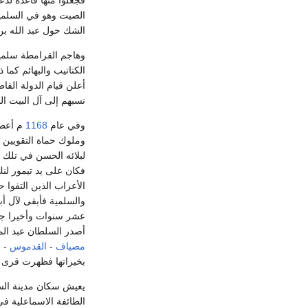
فجعلوا منها قاعدة لدع
الصيت وهو في السلمية
الشك حول عبد الله بن م
الكتاتيب والبهائم كما
أعلن قيام الدولة الفا
نسبهم إلى آل البيت الن
وفي عام
1168
م أعطى
لبلائه الحسن في تلك ا
فكان على يد تيمور لنك
الأعراب الذين التفوا
والسلمية فأبقى لآل أ
أصدر السلطان عبد الم
مصياف
-
القدموس
- ا
بخيراتها فظهرت قرى جد
يعيش سكان مدينة السل
الطائفة الاسماعلية ف