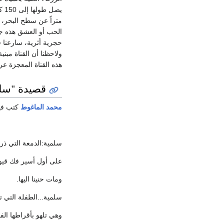
متراً عن سطح البحر، ف
الحب أو العشق هذه جا
حجرية أثرية، سارعنا ف
ولاحظنا أن القناة مبني
هذه القناة المعجزة عر
قصيدة "سلم
محمد الماغوط
كتب فيه
سلمية:الدمعة التي ذرر
على أول أسير فك قيود
ومات حنينا اليها.
سلمية...الطفلة التي 
وهي تلهو بأقراطها الف