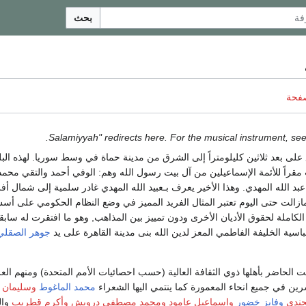
بحث
صفحة
.
على بعد ثلاثين كليلومتراً إلى الشرق من مدينة حماة في وسط سوريا. لهذه البل
ت مقراً للأئمة الإسماعيلين من آل بيت رسول الله وهم: الوفي أحمد والتقي مح
عبد الله المهدي. وهذا الأخير يعرف بـعبيد الله المهدي غادر سلمية إلى شمال أ
 مازالت حتى اليوم تعتبر المثال الفريد المميز في وضع النظام الحكومي على أ
 الكاملة لحقوق الأديان الأخرى ودون تمييز بين المذاهب, وهو ما افتقرت له سابقت
عباسية الخليفة الفاطمي المعز لدين الله بنى مدينة القاهرة على يد
جوهر الصقلي
الحاضر بأهلها ذوي الثقافة العالية (حسب احصائيات الأمم المتحدة) ومنهم العلم
رين في جميع انحاء المعمورة كما ينتمي اليها الشعراء
محمد الماغوط
وسليمان ع
جندي
وفايز خضور
وإسماعيل عامود
ومحمد مصطفى درويش
وأكرم قطريب
وال