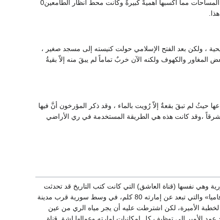
هذا الموقع المطل المشرف على هذه المساحات الواسعة يستطيع الراصد من خلالها أن يرصد كل هذه المساحات مما أكسبها أهميةً كبيرةً وكانت محط أنظار الطامعين0
ذا.
 3 كم فوق قمة جرداء وكان ديراً للمسيحية ، ولكن بعد الفتح الإسلامي حولت كنيسته إلى مسجد صغير ،
 بهذا الدير العديد من الغرف وبعض المغاور والكهوف ولكنه الآن خربٌ تماماً لم يبقَ منه إلاّ بقيةُ
 حيثُ لم تبقَ بقعةٌ إلاّ رُويت بالماء ، وقد ذكر المؤرخون أنَّ فيها
ال شرقاً ،وقد كانت هذه هي الطريقة المستخدمة في ري الأراضي
رها 2000 سنة في المنطقة الوسطى من سورية وهي نفسها (قناة العاشق) التي كانت كتب التاريخ قد تحدثت
عنها وعن أسطورة حب عاشها أمير منطقة «سلمية» في القرن الأول الميلادي مع ابنة ملك منطقة «أفاميا» والتي تبعد عن إمارته 80 كلم، في وسط سورية قرب مدينة
لخطبة الأميرة، لكن اشترطت عليه أن يجر مياه الري من عين
قد عمد الأمير إلى توظيف كل إمكانيات إمارته وعمالها لشق قناة