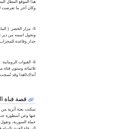
وكان آخر ما تعرضت له ه
جدار وقاعدة للمحراب.
6- القنوات الرومانية:
ثلاثمائة وستون قناة م
آنذاك0هذا وقد نُسجت قصصٌ كثيرة حول هذه القنوات وأهمها قصة قناة العاشق.
قصة قناة ا
حماة السورية، وتقول 
الزرقاء الغنية بالميا