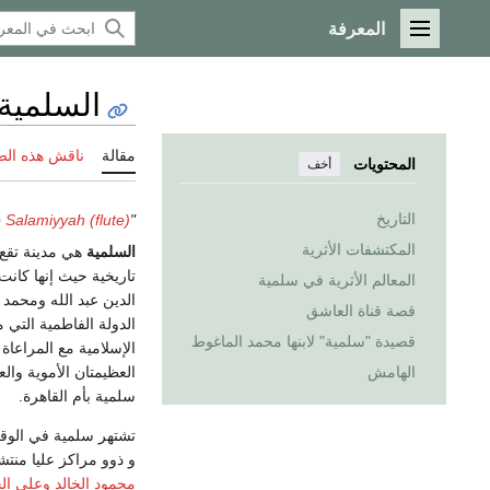
المعرفة
القائمة الرئيسية
السلمية
مقالة
ناقش هذه ال
المحتويات
أخف
التاريخ
Salamiyyah (flute)
"Salamiyyah" redirects here. For the musical instrument, see
المكتشفات الأثرية
السلمية
هي مدينة تقع 
تاريخية حيث إنها كان
المعالم الأثرية في سلمية
الدين عبد الله ومحمد 
قصة قناة العاشق
الدولة الفاطمية التي
قصيدة "سلمية" لابنها محمد الماغوط
الإسلامية مع المراعاة
العظيمتان الأموية وال
الهامش
سلمية بأم القاهرة.
تشتهر سلمية في الوقت 
و ذوو مراكز عليا منتش
محمود الخالد
وعلي ال