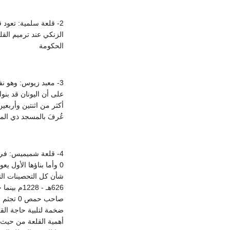
2- قلعة سلمية: تعود ق
الحكومة
3- معبد زيوس: وهو نف
على أن اليونان قد بنوا
أكثر من اثنتين وأربع
عُرفَ بالمسجد ذي المحاريب
4- قلعة شميميس: في 
0 وأما بناؤها الأول
شأن كل التحصينات الت
صاحب حم
ضخمة لتلبية حاجة القل