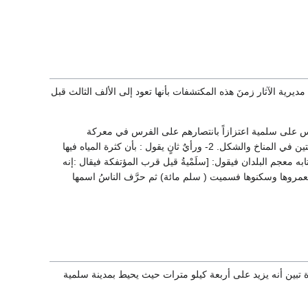
يرية الآثار زمنَ هذه المكتشفات بأنها تعود إلى الألف الثالث قبل
ا إلى مصدرين : 1- أطلق اليونانيون اسم سلاميس على سلمية اعتزازاً بانتصارهم على الفرس في معركة
سلاميس. أو أطلقوا على سلمية اسم سلاميس وهو اسم مدينة على بحر إيجة نظراً للتوافق بين المدينتين في المناخ والشكل. 2- ورأيٌ ثانٍ يقول : بأن كثرة المياه فيها
ه معجم البلدان فيقول: [سلَمْيةُ قيل قرب المؤتفكة فيقال :إنه
ية فعمروها وسكنوها فسميت ( سلم مائة) ثم حرَّف الناسُ اسمها
رة تبين أنه يزيد على أربعة كيلو مترات حيث يحيط بمدينة سلمية