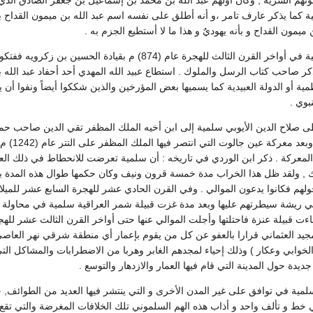
وتهم السرية , وكان أولهم عبد الله بن محمد بن إسماعيل بن جعفر الصادق الذي 
 كما يذكر عارف تامر ،و أنه أطلق على نفسه اسم عبد الله بن ميمون القداح بق
يمون القداح و بأنه يهوديٌ و هذا ما لا أستطيع الجزم به .
وهاجم القرامطة سلمية في أواخر القرن الثالث للهجرة عام (74
 ذكر صاحب كتاب الرسل والملوك . استطاع عبيد الله المهدي أحد أحفاد عبد الله
طمية أو الدولة العبيدية كما يسميها بعض المؤرخين والذين شككوا أيضاً ونفوا أن
بوي .
 صلاح الدين الأيوبي سلمية إلى ابن أخيه الملك المظفر تقي الدين صاحب حم
وملوك حم
لمعركة . ذكر ابن الوردي في تاريخه : أن سلمية تعرضت للانحطاط في ذلك العهد, ب
 , ولقد ظل هذا الخراب مدة خمسة قرون ونيف وكان حكمها طوال هذه المدة بيد آل
 حولهم فكانوا يدعون الموالي . وفي القرن الحادي عشر للهجرة السابع عشر للمي
بي ريشة سيطرتهم عليها وبعد مدة غزت قبيلة شمر العراقية سلمية في محاولة 
جيد العثماني قرارا بالعفو عن كل من يقوم بإعمار أي منطقة شرقي نهر العاصي 
لخوابي وعكار ) وذلك إحياء لمجدهم الغابر وهربا من الاضطرابات والمشاكل التي
يدة حول المدينة التي قام فيها العمار والازدهار والتوسع .
مية في توافق على غير المدن الأخرى و التي ينتشر فيها العديد من الطوائف, ح
ي خط و تألف واحد و أذاب هذه الهم السلموني تلك الخلافات المغرضة والتي تقع