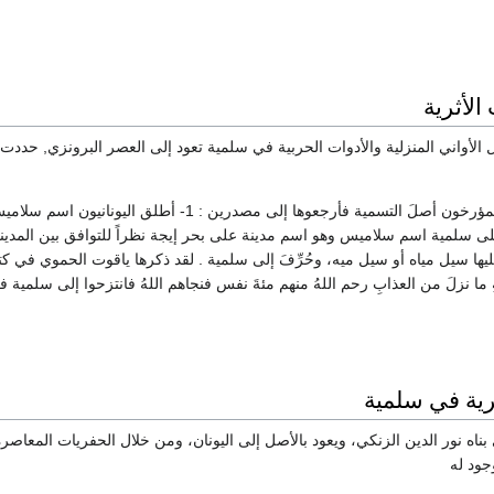
لأثرية
 الأواني المنزلية والأدوات الحربية في سلمية تعود إلى العصر البرونزي, حددت مد
أصل التسمية : حللَ المؤرخون أصلَ التسمية فأرجعوه
ها سيل مياه أو سيل ميه، وحُرِّفَ إلى سلمية . لقد ذكرها ياقوت الحموي في كتاب
ةِ ما نزلَ من العذابِ رحم اللهُ منهم مئةَ نفس فنجاهم اللهُ فانتزحوا إلى سلم
ثرية في سلمية
ذي بناه نور الدين الزنكي، ويعود بالأصل إلى اليونان، ومن خلال الحفريات المعاص
وجود له