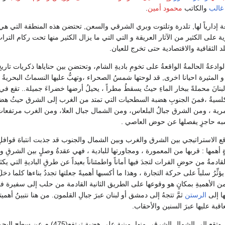
الب
والكاتب
محمود أمين
.
عة إدارياً لها, تلدرة وتلتوت وبري الشرقي والسعن, تحتضن هذه المنطقة التي 
 على الكثير من الآثار العريقة و التي التي ما يزال الكثير منها تحت ركام التراب
لد الثقافية والاقتصادية حتى تخرج للعيان.
نةُ الوادعةُ الحالمةُ الواقعةُ على تخومِ باديةِ الشام، وتحتضن بين حناياها ذكريات ت
و المثيرة احيانا اخرى, قد لوحتها شمسُ الصحراء ،وتهبُّ عليها النسماتُ البحريةُ ال
نانَ محملةً ببخار الماءِ حيثُ يسقطُ مطراً ، يحيلُ أرضها خضراءَ جميلة.. تقع ف
الكلسيةُ ،فمنَ الجنوبِ هضبة السطحيات التي تمتد من الغرب إلى الشرق حيثُ ه
رية ، ومن الشرق جبالُ البلعاس، ومن الشمال جبال العلا، ومن الغرب مرتفعات
 شبه حاجزٍ يفصلها عن حوض العاصي .
لموقع الاستراتيجي بين الشرق والغرب وبين الشمال والجنوب قد جذبت انتباهَ قوافلِ ا
ٍ أهمها : قربها من المعمورة ، ومجاورتها للبادية ، فهي عقدةُ وصلٍ بين الشرقِ و
قادمةُ من حوضِ الفرات لتجدَ فيها أماناً واطمئناناً بعيداً عن طرقِ الباديةِ التي يكثر
ِّرُ سلباً على حركة التجارة ، وهذا ما أكسبها أهميةً جعلتها تجددُ بناءها كلما دخلَ
ُ من الأهميةِ بمكانٍ هو وقوعها على الطريق الثانية القادمة من حلب إلى سفيرة فا
ها إلى
الرستن
ثمَّ تتجهُ إلى دمشق أو لبنان عبرَ جبالِ القلمون. من هنا نتبينُ أهميت
اقبة عليها عبرَ السنين والأحقاب.
(33) كم وتقع إلى الشمال الشرقي منها, مبنية على هضبة ت