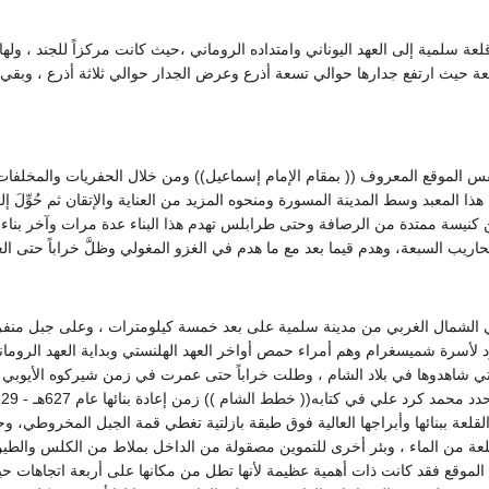
لعة سلمية إلى العهد اليوناني وامتداده الروماني ،حيث كانت مركزاً للجند ، ولها 
س الموقع المعروف (( بمقام الإمام إسماعيل)) ومن خلال الحفريات والمخلفات ال
 هذا المعبد وسط المدينة المسورة ومنحوه المزيد من العناية والإتقان ثم حُوِّلَ 
ين كنيسة ممتدة من الرصافة وحتى طرابلس تهدم هذا البناء عدة مرات وآخر بن
 السبعة، وهدم قيما بعد مع ما هدم في الغزو المغولي وظلَّ خراباً حتى العصر الحديث حيث رُمِّ
الشمال الغربي من مدينة سلمية على بعد خمسة كيلومترات ، وعلى جبل منفرد و
 يعود لأسرة شميسغرام وهم أمراء حمص أواخر العهد الهلنستي وبداية العهد الرو
ي شاهدوها في بلاد الشام ، وطلت خراباً حتى عمرت في زمن شيركوه الأيوبي وأما
ص 0 تجثم القلعة ببنائها وأبراجها العالية فوق طبقة بازلتية تغطي قمة الجبل المخروط
عة من الماء ، وبئر أخرى للتموين مصقولة من الداخل بملاط من الكلس والطين ، وف