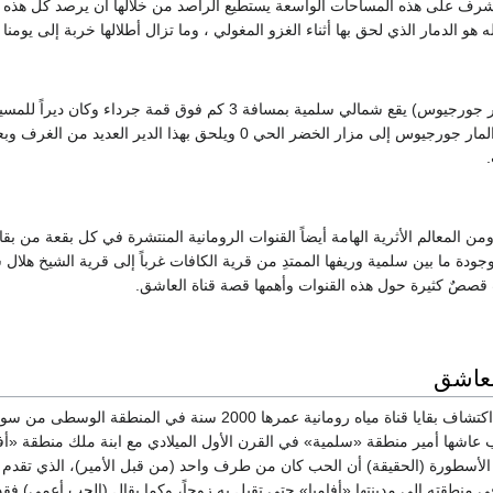
و الدمار الذي لحق بها أثناء الغزو المغولي ، وما تزال أطلالها خربة إلى يومنا ه
5- مزار الخضر: ( المار جورجيوس) يقع شمالي سلمية بمسافة
وتحول اسمه من دير المار جورجيوس إلى مزار الخضر الحي 0 ويلحق
 ومن المعالم الأثرية الهامة أيضاً القنوات الرومانية المنتشرة في كل بقعة من بقاعها
وجودة ما بين سلمية وريفها الممتدِ من قرية الكافات غرباً إلى قرية الشيخ هل
لعاشق
تمكنت بعثة أثرية من اكتشاف بقايا قناة مياه رومانية عم
الأسطورة (الحقيقة) أن الحب كان من طرف واحد (من قبل الأمير)، الذي تقدم 
ه في منطقته إلى مدينتها «أفاميا» حتى تقبل به زوجاً، وكما يقال (الحب أعمى) ف