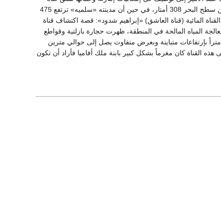
يصل طولها إلى 150 كلم أخذت شكلاً متعرجاً وهندسياً لتصل المياه بشكل جيد إلى أفاميا التي ترتفع عن سطح البحر 308 أمتار، في حين أن مدينته «سلميه» ترتفع 475
لقناة المائية (قناة العاشق) «إبراهيم شدود»: قصة اكتشاف قناة
جة المياه المالحة في المنطقة، ظهرت حجارة بازلتية وقواطع
متراً بإرتفاعات متباينة وبعرض متفاوت يصل إلى حوالي مترين
 هذه القناة كان مغرماً بشكل كبير بابنة ملك أفاميا فأراد أن تكون