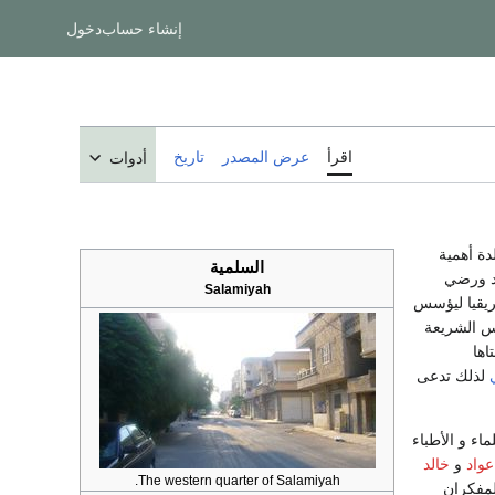
إنشاء حساب
دخول
اقرأ
عرض المصدر
تاريخ
أدوات
دة أهمية
السلمية
مد ورضي
Salamiyah
فريقيا ليؤسس
سس الشريعة
اها
لذلك تدعى
اء و الأطباء
واد
و
خالد
The western quarter of Salamiyah.
مفكران