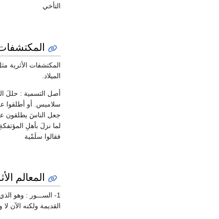
التأخي
المكتشفات ا
المكتشفات الأثرية مثل
الميلاد.
جعل الناسَ يطلقون علي
لما نزلَ بأهلِ المؤتفك
فقالوا سلَمْية
المعالم الأ
1- الســـور : وهو ال
القديمة ولكنه الآن لا 