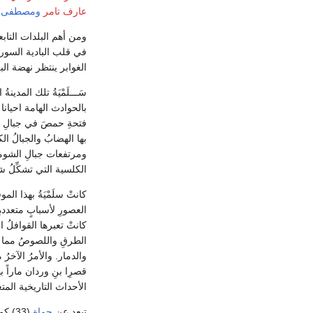
عارف تامر
ومصطفى غ
ومن أهم البلدات التاب
في قلب البادية السورية
الغوابر ينتظر نهضة الب
سَـــلَمْيَةُ تلك المدي
بالحوادث الهامة احيانا 
فتحةِ حمصَ في جبالِ لب
بها الهضابُ والجبالُ 
ومرتفعات جبالِ الشوم
الكلسية التي تشكِّلُ
كانتْ سلَمْيَةُ بهذا ا
العصورِ لأسبابٍ متعددة
كانتْ تعبرها القوافلُ ال
الطرقِ واللصوصُ مما يؤث
والدمار. والأمرُ الآخر
قصرِا بنِ وردان ماراً ب
الأحداث التاريخية المتع
تبعد عن
حماة