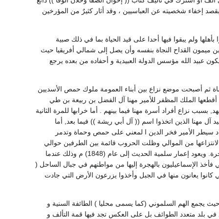
ألف أو اشترك في تأليف كتاب (( إخوان الصفا وخلان الوفا )) ذائع
صد إخفاء شخصيته عن العباسيين ، وقد أثار كثيرٌ من المؤرخين
8) م بقيادة الحسين بن زكرويه ففتكوا بأهلها ولم يبقوا فيها أحدا على قيد الحياة بما في ذلك صبية
 بن ميمون القداح النجاة بنفسه وأن يصل إلى شمالي أفريقيا حيث
 يكون عبيد الله مؤسس الدولة العبيدية و أحفاده من بعده يرجع
اة ثم أصبحت موضع نزاع بين أبناء العمومة ملوك حمص الأسديين
اة التقويين وبعد معركة عين جالوت التي انتصر فيها الملك المظفر على التتر عام (1242) م أقطعها الملك المظفر للأمير مهنا آل الفضل بن ربيعة بن طي
سبب نزاع أفراد أسرة مهنا فيما بينهم . أما خرابها للمرة الثانية
 مهنا الذين اتخذوا اسم (( آل أبي ريشة )) فيما بعد, أما
لاد سيطر الأمير فخر الدين ا لمعني على حمص وحماة وتدمر
لانتزاعها من الموالي وظلت الحروب قائمة بين الطرفين حوالي
عشر سنوات وأخيرا جاءت قبيلة عنزة فاحتلتها وأجلت الموالي عنها حتى أواخر القرن الثالث عشر للهجرة. ويعود إعمار سلمية الحديث إلى عام (1848) م وذلك عندما
فأخذ الإسماعيليون بالهجرة إليها من مواطنهم في جبال الساحل (
 كانوا يعانون منها في الجبل وأخذوا يزرعون الأرض التي جادت
يث يجمع الهم السلموني (كما يسمى محليا ) الطائفة السنية و
 في بلد متعدد الطوائف بل على العكس تجد فيها قمة التألف و