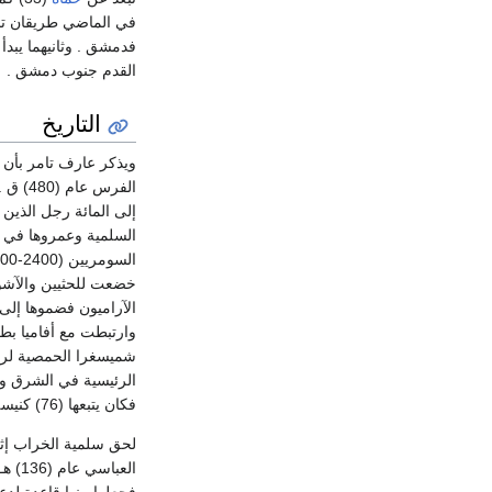
في الماضي طريقان تجار
فدمشق . وثانيهما يبد
القدم جنوب دمشق .
التاريخ
ويذكر عارف تامر بأن 
الفرس
إلى المائة رجل الذين 
السلمية وعمروها في ا
الآراميون فضموها إلى
وارتبطت مع أفاميا ب
شميسغرا الحمصية لروم
الرئيسية في الشرق و
فكان يتبعها (76) كنيسة.