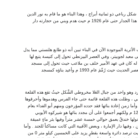
شكل رباعي ذو ثمانية أبراج ، وهذا البناء هو ما قام به نور الدين
الزنكي عند ترميم القلعة حيث ارتفع جدارها حوالي تسعة أذرع وعرض الجدار حوالي ثلاثة أذرع ، وبقي هذا الجدار حتى عام 1926 م حيث هدم وبني من حجارته دار
أثرية الموجودة الآن في البناء تبين أنه ذو طابع هلنستي مما يدل
إلى معبد لجوبيتر، وفي العصر البيزنطي تحول إلى كنيسة يتبع لها
اء له كان في عهد الأمير خلف بن ملاعب حيث تحول إلى مسجد
مَ عام 1993 م وأعيد بناؤه كمسجد
هو واحد من جبال العَلا مخروطي الشَّكل حيثُ تقع هذه القلعة
ماني ، وظلت هذه القلعة قائمة حتى جاء الفرس وهدموها وأحرقوها
 زمن إعادة بنائها فقد حدده المؤرخون ومنهم أبو الفداء بعام
626هـ - 1228م بينما حدد محمد كرد علي في كتابه(( خطط الشام )) زمن إعادة بنائها عام 627هـ - 1229 م ولكنهم أجمعوا على أن مجدد بنائها هو شيركوه الأيوبي
ي، وحولها خندقٌ بعمق حوالي خمسة عشر متراً وفيها بئر ماءٍ عميقة
يها دار الإمارة ، وبعض الأقبية التي كانت مساكناً للجند . وأما
أهمية القلعة من حيث الموقع فقد كانت ذات أهمية عظيمة لأنها تطل من مكانها على أربعة اتجاهات حيث ترصد دائرة واسعة بقطرٍ يزيد على الخمسين كيلو متر 0 من