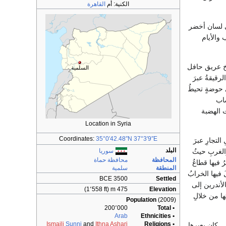
الكنية:
أم
القاهرة
هي لسان أخضر
 والأيام
اريخ عريق حافل
السلمية
رقيقةُ عبرَ
ي حوضةٍ تحيطُ
ضاب
 الهضبة
Location in Syria
Coordinates:
35°0′42.48″N
37°3′9″E
لتجارِ عبرَ
البلد
سوريا
الغربِ حيثُ
المحافظة
محافظة حماة
ُ فيها قطاعُ
المنطقة
سلمية
 فيها الخرابُ
3500 BCE
Settled
لأندرين إلى
475 m (1٬558 ft)
Elevation
ها من خلالِ
Population
(2009)
200٬000
• Total
Arab
• Ethnicities
Ismaili
Sunni
and
Ithna Ashari
• Religions
رتفع(475) م عن سطح البحر,. كان يعبرها