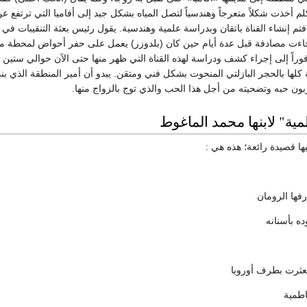
تم إنشاء القناة باتقان وبدراسة علمية وهندسية. يقول رئيس بعثة التنقيبات في ا
ءت مصادفة قبل عدة أيام حين كان (بلدوزر) يعمل على حفر أحواض لمحطة معال
وراً إلى إجراء كشف ودراسة لهذه القناة التي ظهر منها حتى الآن حوالي ستين 
ة كلها بالحجر البازلتي المنحوت بشكل فني ومتقن. يبدو أن أمير المنطقة الذي بنى
بون حبه وتضحيته من أجل هذا الحب والذي توج بالزواج منها.
ية" لابنها محمد الماغوط
ا قصيدة رائعة؛ هذه هي :
فها الرومان
ه بأسنانه
تعثرت بطرف أوروبا
اطمية