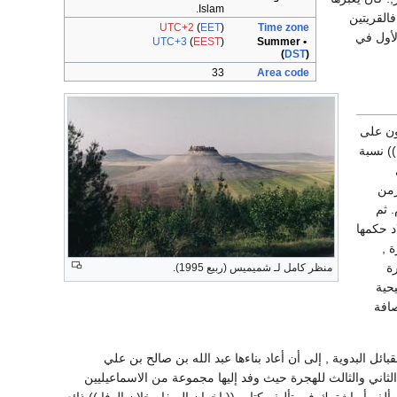
Islam.
القريتين
UTC+2
(
EET
)
Time zone
لأول في
UTC+3
(
EEST
)
• Summer
(
DST
)
33
Area code
ون على
)) نسبة
زمن
طنا ) أيام الآموريين(2100-2400) ق. م. ثم
ميلاد حكمها
 ,
ة
منظر كامل لـ شميميس (ربيع 1995).
حية
افة
لسورية عام (547) م , فأصبحت خاوية تجوبها القبائل البدوية , إلى أن أعاد بناءها عبد الله بن صالح بن علي
 خلال القرنين الثاني والثالث للهجرة حيث وفد إليها مجموعة من الاسماعيليين