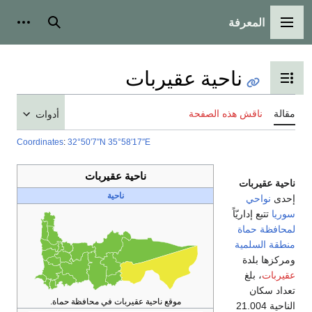
المعرفة
القائمة الرئيسية
بحث
أدوات
ناحية عقيربات
تبديل عرض جدول المحتويات
مقالة
ناقش هذه الصفحة
أدوات
Coordinates
:
32°50′7″N
35°58′17″E
ناحية عقيربات
ناحية عقيربات
ناحية
إحدى
نواحي
سوريا
تتبع إداريّاً
لمحافظة حماة
منطقة السلمية
ومركزها بلدة
عقيربات
، بلغ
تعداد سكان
موقع ناحية عقيربات في محافظة حماة.
الناحية 21.004