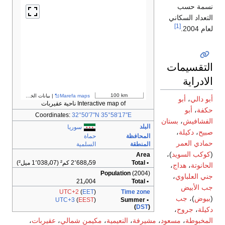
نسمة حسب
التعداد السكاني
[1]
لعام 2004.
التقسيمات
الادراية
100 km
Marefa maps
| بيانات الخرائط ©
مساهمو treetMap
أبو دالي
،
أبو
Interactive map of ناحية عقيربات
حكفة
،
أبو
Coordinates:
32°50′7″N
35°58′17″E
الفشافيش
،
بستان
البلد
سوريا
صبيح
،
دكيلة
،
المحافظة
حماة
حمادي العمر
المنطقة
السلمية
(
كوكب السويد
)،
Area
• Total
2٬688٫59 كم² (1٬038٫07 ميل²)
الحانوتة
،
هداج
،
Population
(2004)
جني العلباوي
،
21٫004
• Total
جب الأبيض
UTC+2
(
EET
)
Time zone
(
بيوض
)،
جب
UTC+3
(
EEST
)
• Summer
(
DST
)
دكيلة
،
جروح
،
المخبوطة
،
مسعود
،
مشيرفة
،
النعيمية
،
مكيمن شمالي
،
عقيربات
،