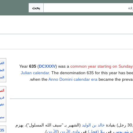
بحث
الق
Year
635
(
DCXXXV
) was a
common year starting on Sunday
العق
Julian calendar
. The denomination 635 for this year has bee
الس
when the
Anno Domini
calendar era
became the preval
ألفي
قرو
عقو
سني
خالد بن الوليد
(الشهير بـ "سيف الله المسلول")، يهزم
635 حسب ال
 تريثوريوس
، في
پـِلا (فحل)
في
وادي الأردن
(
الأردن
).