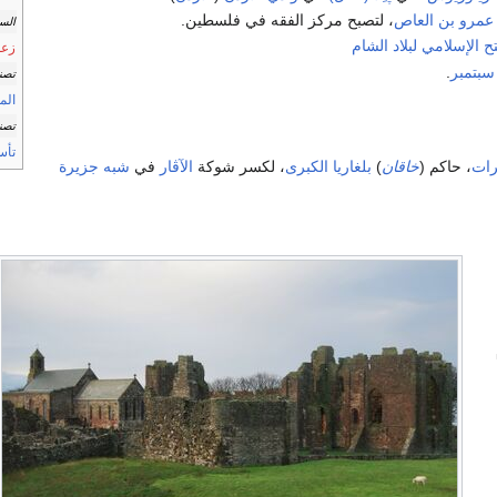
عمرو بن العاص
، لتصبح مركز الفقه في فلسطين.
الس
تح الإسلامي لبلاد الشام
زعم
.
تصني
المو
تصني
تأس
رات
، حاكم (
خاقان
)
بلغاريا الكبرى
، لكسر شوكة
الآڤار
في
شبه جزيرة