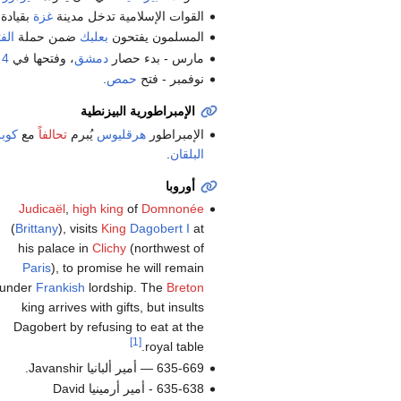
القوات الإسلامية تدخل مدينة
غزة
بقيادة
المسلمون يفتحون
بعلبك
ضمن حملة
الف
مارس - بدء حصار
دمشق
، وفتحها في
4 سبتمبر
نوفمبر - فتح
حمص
.
الإمبراطورية البيزنطية
الإمبراطور
هرقليوس
يُبرم
تحالفاً
مع
كوب
البلقان
.
أوروبا
Judicaël
,
high king
of
Domnonée
(
Brittany
), visits
King
Dagobert I
at
his palace in
Clichy
(northwest of
Paris
), to promise he will remain
under
Frankish
lordship. The
Breton
king arrives with gifts, but insults
Dagobert by refusing to eat at the
[1]
royal table.
635-669 — أمير ألبانيا Javanshir.
635-638 - أمير أرمينيا David