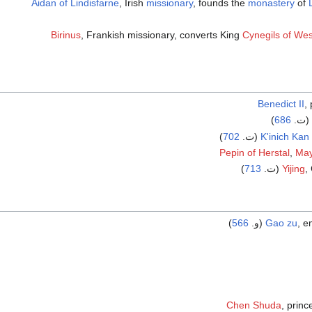
Aidan of Lindisfarne
, Irish
missionary
, founds the
monastery
of
Birinus
, Frankish missionary, converts King
Cynegils of We
Benedict II
,
)
686
K'inich Kan 
(ت.
702
)
Pepin of Herstal
,
May
)
713
Yijing
,
(و.
Gao zu
566
)
Chen Shuda
, princ