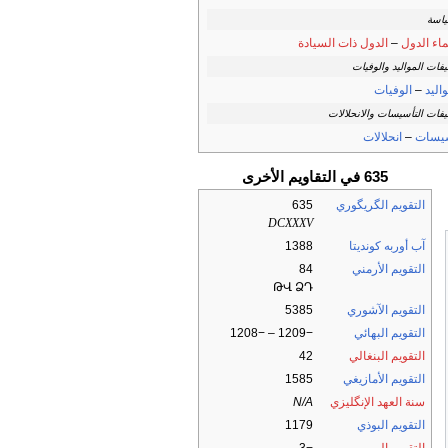
ياسة
اء الدول
–
الدول ذات السيادة
فات المواليد والوفيات
اليد
–
الوفيات
فات التأسيسات والانحلالات
يسات
–
انحلالات
635 في التقاويم الأخرى
التقويم الگريگوري
635
DCXXXV
آب أوربه كونديتا
1388
التقويم الأرمني
84
ԹՎ ՁԴ
التقويم الآشوري
5385
التقويم البهائي
−1209 – −1208
التقويم البنغالي
42
التقويم الأمازيغي
1585
سنة العهد الإنگليزي
N/A
التقويم البوذي
1179