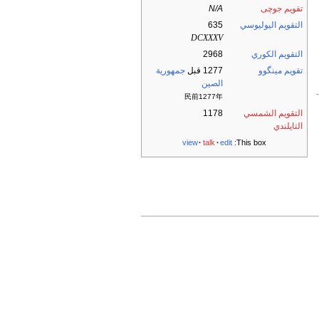
تقويم جوچى
N/A
التقويم اليوليوسي
635
DCXXXV
التقويم الكوري
2968
تقويم مينگوو
1277 قبل
جمهورية
الصين
民前1277年
التقويم الشمسي
1178
التايلندي
view
talk
edit
This box: