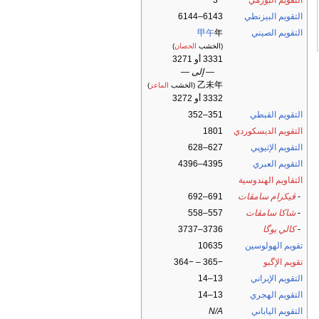
التقويم البورمي
−3
التقويم البيزنطي
6143–6144
التقويم الصيني
年
甲午
(الخشب
الحصان
)
3331 أو 3271
— إلى —
乙未年
(الخشب
الماعز
)
3332 أو 3272
التقويم القبطي
351–352
التقويم الديسكوردي
1801
التقويم الإثيوپي
627–628
التقويم العبري
4395–4396
التقاويم الهندوسية
-
ڤيكرام سامڤات
691–692
-
شاكا سامڤات
557–558
-
كالي يوگا
3736–3737
تقويم الهولوسين
10635
تقويم الإگبو
−365 – −364
التقويم الإيراني
13–14
التقويم الهجري
13–14
التقويم الياباني
N/A