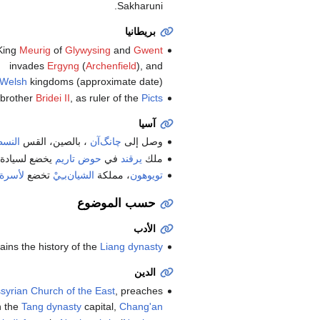
Sakharuni.
بريطانيا
King
Meurig
of
Glywysing
and
Gwent
invades
Ergyng
(
Archenfield
), and
Welsh
kingdoms (approximate date).
 brother
Bridei II
, as ruler of the
Picts
آسيا
وصل إلى
چانگ‌آن
، بالصين، القس
النس
ملك
يرقند
في
حوض تاريم
يخضع لسيادة 
تويوهون
، مملكة
الشيان‌بـِيْ
تخضع
لأسرة 
حسب الموضوع
الأدب
tains the history of the
Liang dynasty
الدين
syrian Church of the East
, preaches
n the
Tang dynasty
capital,
Chang'an