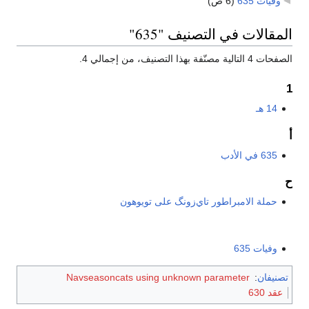
وفيات 635
‏
(6 ص)
المقالات في التصنيف "635"
الصفحات 4 التالية مصنّفة بهذا التصنيف، من إجمالي 4.
1
14 هـ
أ
635 في الأدب
ح
حملة الامبراطور تاي‌زونگ على تويوهون
وفيات 635
تصنيفان
:
Navseasoncats using unknown parameter
عقد 630