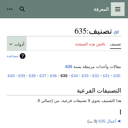
المعرفة
القائمة الرئيسية
بحث
أدوات
تصنيف
:
635
تصنيف
ناقش هذه الصفحة
أدوات
مساعدة
مقالات وأحداث مرتبطة بسنة
635
.
640
639
638
637
636
635
634
633
632
631
630
التصنيفات الفرعية
هذا التصنيف يحوي 8 تصنيفات فرعية، من إجمالي 8.
أ
أعمال 635
‏
(3 ت)