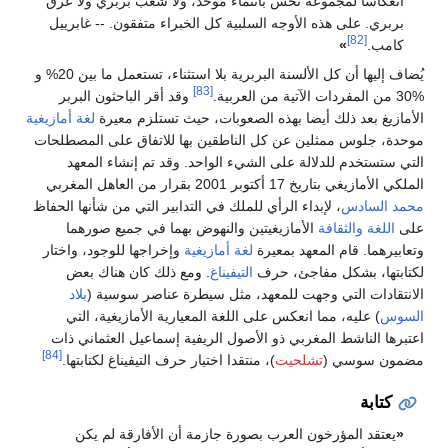
موعة تحس بانتماء موحد، ولا شعب بربري ولا عرق
ذه الأوجه السلبية كل الخبراء متفقون. -- غابرييل
يُضاف إليها أن كل الألسنة البربرية بلا استثناء، تستعمل ما بين 20% و
[83]
وقد أقر الباحثون البربر
ك أيضا بهذه الصعوبات، حيث تستلزم معيرة
لغة أمازيغية
ثلين عن كل الناطقين بها للاتفاق على المصطلحات
دلالة على الشيء الواحد. وقد تم إنشاء المعهد
قرار من العاهل المغربي
 لإبداء الرأي للملك في التدابير التي من شأنها الحفاظ
افة
الأمازيغيتين والنهوض بهما في جميع صورهما
 المعهد بمعيرة
لغة أمازيغية
وإخراجها للوجود، واختار
ل مفاجئ، حرف
التيفيناغ
. ومع ذلك كان هناك بعض
ي وجهت للمعهد، مثل سيطرة عناصر سوسية (
بلاد
مما انعكس على اللغة المعيارية الأمازيغية، التي
المغربي ذو الأصول الريفية إسماعيل العثماني ذات
[84]
(
تشلحيت
)، منتقدا اختيار حرف التيفيناغ لكتابتها.
رخون العرب بصورة جازمة أن الأفارقة لم يكن