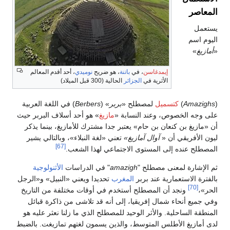
إيمدغاسن
، في
باتنة
، هو ضريح
نوميدي
، أحد أقدم المعالم
الأثرية في
الجزائر
الحالية (300 قبل الميلاد)
سميل
لمصطلح «
بربر
» (
Berbers
) في اللغة العربية
، وعند النسابة «
مازيغ
» هو أحد أسلاف البربر حيث
عان بن حام» يعتبر جدا مشترك للأمازيغ، بينما يذكر
ن «
آوال
آمازيغ»
تعني «لغة النبلاء»، وبالتالي يشير
[67]
لى المستوى الاجتماعي لهذا الشعب.
نى مصطلح "
amazigh
" في الدراسات
الأثنولوجية
رية عند بربر
المغرب
تحديدا ويعني «النبيل» و«الرجل
أن المصطلح أستخدم في أوقات مختلفة من التاريخ
شمال إفريقيا، إلى أنه قد تلاشى من ذاكرة قبائل
. والأثر الوحيد للمصطلح الذي ما زلنا نعثر عليه هو
طلس المتوسط، والذين يسمون لغتهم تمازيغت. بالضبط