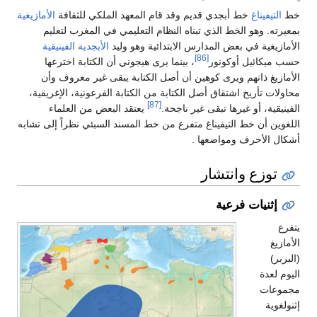
أبجدي قديم وقد قام المعهد الملكي للثقافة
الأمازيغية
خط الذي تبناه النظام التعليمي في المغرب لتعليم
عض المدارس الابتدائية وهو وليد
الأبجدية الفينيقية
[86]
وكونور
، بينما يرى هيجوني أن الكتابة اخترعها
ويرى كوهين أن أصل الكتابة يبقى غير معروف وأن
شتقاق أصل الكتابة من الكتابة الفرعونية، الإغريقية،
[87]
رها تبقى غير ناجحة.
يعتقد البعض من العلماء
لتيفيناغ متفرع من خط المسند السبئي نظراً إلى تشابه
مواضعها .
نتشار
رعية