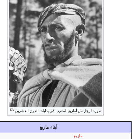
صورة لرجل من أمازيغ المغرب في بدايات القرن العشرين
أبناء مازيغ
مازيغ