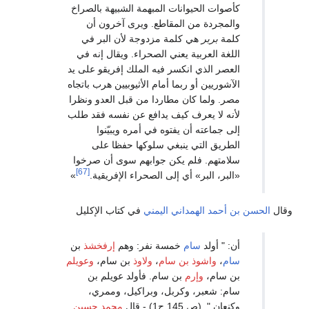
صوات الحيوانات المبهمة الشبيهة بالصراخ
لمجردة من المقاطع. ويرى آخرون أن
مة
بربر
هي كلمة مزدوجة لأن البر في
غة العربية يعني الصحراء. ويقال إنه في
عصر الذي انكسر فيه الملك إفريقو على يد
شوريين أو ربما أمام الأثيوبيين هرب باتجاه
ر. ولما كان مطاردا من قبل العدو ونظرا
نه لا يعرف كيف يدافع عن نفسه فقد طلب
 جماعته أن يفتوه في أمره ويبيّنوا
طريق التي ينبغي سلوكها حفظا على
امتهم. فلم يكن جوابهم سوى أن صرخوا
[67]
بر، البر» أي إلى الصحراء الإفريقية.
»
أحمد الهمداني اليمني
في كتاب الإكليل
 " أولد
سام
خمسة نفر: وهم
إرفخشذ
بن
م
،
واش
وذ بن سام
،
ولا
وذ
بن سام،
وعو
يلم
 سام،
وإر
م
بن سام. فأولد عويلم بن
م: شعبر، وكربل، وبراكيل، وممري،
ان ". (ص 145 ج1) - قال
محمد حسين