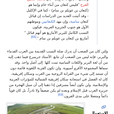
فرح
"فليس كنعان من أبناء حام وإنما هو
نعان بن عويلم بن سام) - كما في الإكليل
وقد أثبتت العديد من الدراسات إن قبائل
عان
سامية
، وإن مهد
الكنعانيين
وموطنهم
أول هو جنوب الجزيرة العربية، فيكون
سب الكامل للبربر الأمازيغ هو أنهم قبائل "
[68]
ازيغ بن كنعان بن عويلم بن سام ".
صعب أن ندرك صلة النسب القديمة بين العرب القدماء
يس من الصعب أن نتابع الأستاذ جرينبرج فيما ذهب إليه
ر واللغات السامية تمت كلها إلى أصل واحد. وقد
الأفرو أسيوية. ولن تكون القربة اللغوية قائمة دون
يء من القرابة الروحية بين العرب وسكان إفريقية،
 استجابة سكان إفريقية الشمالية للمؤثرات العربية
 نكون أيضاً مسرفين إذا ذهبنا إلى أن سيل الهجرة من
الإسلام وبعده لم يكن ضعيفاً ولا نادراً، بل كان قوياً
[69]
لى مدى القرون.