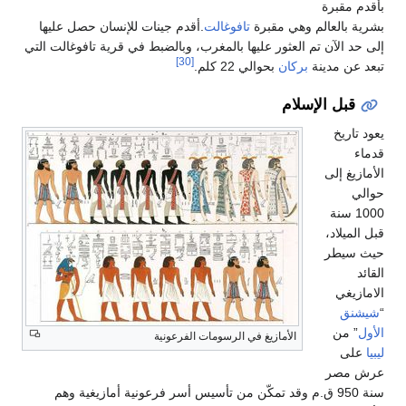
وهي مقبرة
تافوغالت
.أقدم جينات للإنسان حصل عليها
العثور عليها بالمغرب، وبالضبط في قرية تافوغالت التي
[30]
ركان
بحوالي 22 كلم.
لام
الأمازيغ في الرسومات الفرعونية
 ق.م وقد تمكّن من تأسيس أسر فرعونية أمازيغية وهم