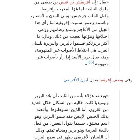
قال: إن
أفريقش بن قيس
بن صيفي من
ك التبابعة لما غزا المغرب وإفريقيا،
تل الملك جرجيس، وبنى المدن والأمصار،
اسمه زعموا سميت إفريقية لما رأى هذا
جيل من الأعاجم وسمع رطانتهم ووعى
لافها وتنوّعها تعجب من ذلك، وقال: ما
ر بربرتكم فسموا بالبربر. والبربرة بلسان
عرب هي اختلاط الأصوات غير المفهومة،
ه يقال بربر الأسد إذا زأر بأصوات غير
[66]
هومة.
»
يا
يقول
ليون الأفريقي
:
عتقد هؤلاء بأنه من الثابت أن بلاد البربر
وميديا كانت خالية من السكان خلال العديد
 القرون. أما الذين استوطنوها، وأقصد
لك الجنس الأبيض فقد سموا البربر، وهو
م مشتق، حسبما يقول البعض، من فعل
لغة العربية وهو بربر ومعناه تمتم. وذلك
 اللسان الأفريقي يظهر في سمع العرب