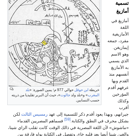
خريطة
ابن حوقل
حوالي 977 م؛ يمين الصورة: «
بلد
المغرب
» و«بلد ولد
جالوت
»، حيث أن البربر تقليديا من ذريته
حسب النسابين.
يعود أقدم ذكر للتسمية إلى عهد
رمسيس الثالث
لكن
[59]
النطق والكتابة.
فسماهم المصريين القدماء
لغة المصرية في ذالك الوقت كانت تقلب الزاي شينا،
ا بعد قلبه خاء، وتفصل في الكتابة بواو فارقة بين