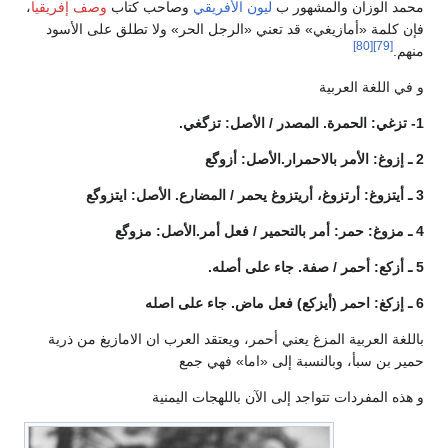
المشهور ب
ليون الأفريقي
وصاحب كتاب
وصف إفريقيا
،
يغي» قد تعني «الرجل الحر» ولا تطلق على الأسود
ية
المزغ يعني أحمر، ويعتقد العرب ان الامازيغ من ذرية
النسبة إلى «اما» فهي جمع
تواجد إلى الآن باللهجات اليمنية