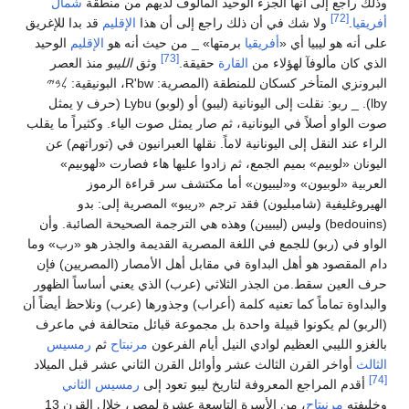
نها الجزء الوحيد المألوف لديهم من منطقة
شمال
شك في أن ذلك راجع إلى أن هذا
الإقليم
قد بدا للإغريق
 أي «
أفريقيا
برمتها» _ من حيث أنه هو
الإقليم
الوحيد
[73]
 لهؤلاء من
القارة
حقيقة.
وثق
الليبو
منذ العصر
البرونزي المتأخر كسكان للمنطقة (المصرية: R'bw، البونيقية: 𐤋𐤁𐤉
lby). _ ربو: نقلت إلى اليونانية (ليبو) أو (لوبو) Lybu (حرف y يمثل
في اليونانية، ثم صار يمثل صوت الياء. وكثيراً ما يقلب
لى اليونانية لاماً. نقلها العبرانيون في (توراتهم) عن
 بميم الجمع، ثم زادوا عليها هاء فصارت «لهوبيم»
ن» و«ليبيون» أما مكتشف سر قراءة الرموز
امبليون) فقد ترجم «ريبو» المصرية إلى: بدو
bedo) وليس (ليبيين) وهذه هي الترجمة الصحيحة الصائبة. وأن
للجمع في اللغة المصرية القديمة والجذر هو «رب» وما
أهل البداوة في مقابل أهل الأمصار (المصريين) فإن
من الجذر الثلاثي (عرب) الذي يعني أساساً الظهور
 كما تعنيه كلمة (أعراب) وجذورها (عرب) ونلاحظ أيضاً أن
وا قبيلة واحدة بل مجموعة قبائل متحالفة في ماعرف
عظيم لوادي النيل أيام الفرعون
مرنبتاح
ثم
رمسيس
رن الثالث عشر وأوائل القرن الثاني عشر قبل الميلاد
 المعروفة لتاريخ ليبو تعود إلى
رمسيس الثاني
، من الأسرة التاسعة عشرة لمصر، خلال القرن 13