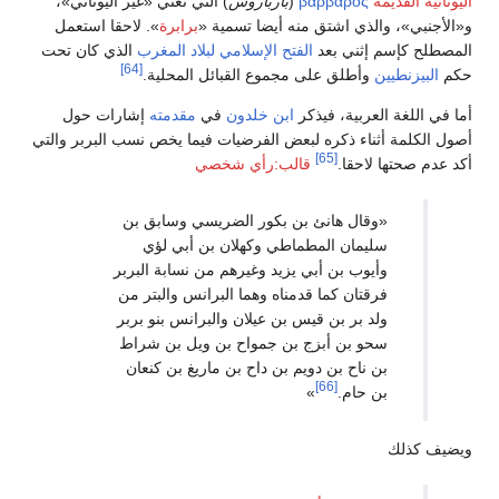
βάρβαρος
(
بارباروس
) التي تعني «غير اليوناني»،
لذي اشتق منه أيضا تسمية «
برابرة
». لاحقا استعمل
إثني بعد
الفتح الإسلامي لبلاد المغرب
الذي كان تحت
[64]
وأطلق على مجموع القبائل المحلية.
عربية، فيذكر
ابن خلدون
في
مقدمته
إشارات حول
ناء ذكره لبعض الفرضيات فيما يخص نسب البربر والتي
[65]
احقا.
قالب:رأي شخصي
قال هانئ بن بكور الضريسي وسابق بن
يمان المطماطي وكهلان بن أبي لؤي
يوب بن أبي يزيد وغيرهم من نسابة البربر
قتان كما قدمناه وهما البرانس والبتر من
د بر بن قيس بن عيلان والبرانس بنو بربر
و بن أبزج بن جمواح بن ويل بن شراط
 ناح بن دويم بن داح بن ماريغ بن كنعان
[66]
 حام.
»