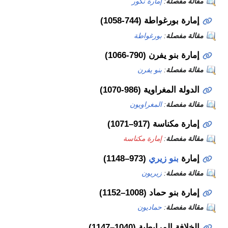
ة
:
إمارة نكور
طة (744-1058)
ة
:
بورغواطة
ن (790-1066)
ة
:
بنو يفرن
وية (986-1070)
ة
:
المغراويون
(917–1071)
ة
:
إمارة مكناسة
 زيري
(973–1148)
ة
:
زيريون
 (1008–1152)
ة
:
حماديون
بطية (1040–1147)