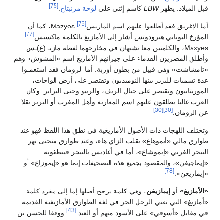
[75]
هر
LBW
كاسم إثني على
لوحة مرنبتاح
.
[76]
 أطلقوا عليهم اسم المازيس
Mazyes، كما أن
[77]
 هيرودوتس أشار إلى الأمازيغ بالكلمة ماكسيس
 والكلمتين معا تشبهان في مخارجهما لفظة مازيـ (غ)ـس.
 القدماء على جيرانهم الأمازيغ اسم «المشوش» وهم
قبيل من بطون أوربة. أما الرومان فقد استعملوا
بر بينها النوميديون وتقتصر على أرض الواحات،
قتصر على جبال الريف، والريبو وحتى البرابر. وكان
قون عليهم اسم المغاربة وأهل المغرب أو البربر نقلا
[30]
ذات الأصول الأمازيغية في نطق هذا اللفظ فهو عند
موهاغ» بقلب الزاي هاء، وعند طوارق منحنى نهر
إيموشاغ»، أما في أغاديس بالنيجر فينطقونه
مقصود بجميع هذه التصحيفات إنما هو «إيموزاغ» أو
مازيغن
، وهي كلمة يرجح أصلها إما إلى مفرد كلمة
عني الرجل الحر في لغة الطوارق الأمازيغية القديمة
[43]
ي» على الأسود منهم أو العبد.
ووفقا للحسن بن