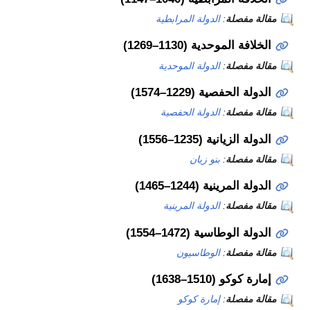
ة
:
الدولة المرابطية
دية (1130–1269)
ة
:
الدولة الموحدية
ة (1229–1574)
ة
:
الدولة الحفصية
 (1235–1556)
ة
:
بنو زيان
ة (1244–1465)
ة
:
الدولة المرينية
ية (1472–1554)
ة
:
الوطاسيون
1–1638)
ة
:
إمارة كوكو