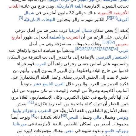
لأمازيغية
اللغة الأمازيغيَّة
، وهي فرع من عائلة
اللغات
ية
. هناك حوالي 32 مليون أمازيغي في
شمال
[3]
لكثير منهم ما زالوا يتحدثون
اللهجات الأمازيغيَّة
.
 سكان
شمال أفريقيا
غرب مصر هم من أصل عرقي
لرغم من أن
التعريب
والأسلمة
أدت إلى ظهور
أمازيغ
هناك مجموعات مستمزغة وهي من أصل
[40]
[39]
[38]
[37]
وتمشياً مع سياسة الدمج والإلحاق عمد
نسي
بالإضافة إلى ما تقدم_ إلى بث التفرقة بين السكان
أساس جنسي وعرقي زاعماً أن
العرب
قوم غرباء
بلاد واحتلوها. وأن البربر لا ينتمون إليهم، وأنهم من
 الجنس العربي بصلة. وعمل العلم الإستعماري على
ن العرب والبربر خلال
القرن التاسع عشر
متوخياً
ة وطرقاً من البحث والوصف لم تكن معهودة من قبل
اسع في عقول الكثيرين. وكان الإستعماريون الغلاة يرون
[41]
رك كتلة ملتحمة من المغاربة تتكوٌن».
يعيش
ناطقين باللغة الأمازيغيَّة في
المغرب
والجزائر
وليبيا
[4]
[42]
مالي
وشمال
النيجر
.
or 1,826,580
وتوجد أيضاً
ن السكان الناطقين باللغة الأمازيغية في
موريتانيا
دينة سيوة في
مصر
. وهناك مجموعات كبيرة من