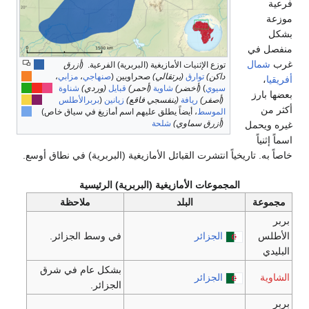
توزع الإثنيات الأمازيغية (البربرية) الفرعية.
(أزرق
داكن)
توارق
(برتقالي)
صحراويين (
صنهاجي
،
مزابي
،
سيوي
)
(أخضر)
شاوية
(أحمر)
قبايل
(وردي)
شناوة
(أصفر)
ريافة
(بنفسجي فاقع)
زيانين
(
بربرالأطلس
الموسط
، أيضاً يطلق عليهم اسم أمازيغ في سياق خاص)
(أزرق سماوي)
شلحة
اً انتشرت القبائل الأمازيغية (البربرية) في نطاق أوسع.
مجموعات الأمازيغية (البربرية) الرئيسية
البلد
ملاحظة
الجزائر
في وسط الجزائر.
بشكل عام في شرق
الجزائر
الجزائر.