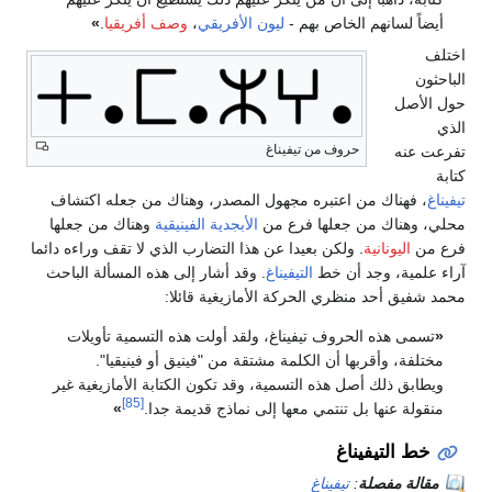
 الخاص بهم -
ليون الأفريقي
،
وصف أفريقيا
.
»
حروف من تيفيناغ
ن اعتبره مجهول المصدر، وهناك من جعله اكتشاف
ن جعلها فرع من
الأبجدية الفينيقية
وهناك من جعلها
ة
. ولكن بعيدا عن هذا التضارب الذي لا تقف وراءه دائما
د أن خط
التيفيناغ
. وقد أشار إلى هذه المسألة الباحث
نظري الحركة الأمازيغية قائلا:
لحروف تيفيناغ، ولقد أولت هذه التسمية تأويلات
بها أن الكلمة مشتقة من "فينيق أو فينيقيا".
صل هذه التسمية، وقد تكون الكتابة الأمازيغية غير
[85]
بل تنتمي معها إلى نماذج قديمة جدا.
»
يناغ
ة
:
تيفيناغ