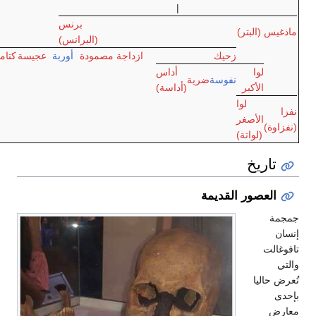
|
برنس
(البرانس)
زحيك
ازداجة
مصمودة
أوربة
عجيسة
كتامة
صنهاجة
أوريغة
أداس
نفوسة
ضرية
(أداسة)
لقديمة