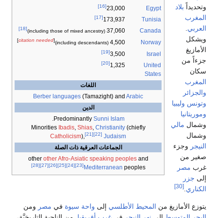
[16]
Egypt
23,000
[17]
Tunisia
173,937
[18]
Canada
37,060
(including those of mixed ancestry)
]
citation needed
[
Norway
4,500
(including descendants)
[19]
Israel
3,500
[20]
United
1,325
States
اللغات
Berber languages
(Tamazight) and
Arabic
الدين
.
Predominantly
Sunni Islam
Minorities
Ibadis
,
Shias
,
Christianity
(chiefly
[21]
[22]
Catholicism
),
Judaism
الجماعات العرقية ذات الصلة
other
other Afro-Asiatic speaking peoples
and
[28]
[27]
[26]
[25]
[24]
[23]
Mediterranean
peoples
من
المحيط الأطلسي
إلى
واحة سيوة
في
مصر
ومن
لى
نهر النيجر
في
غرب أفريقيا
. من الناحية التاريخيَّة،