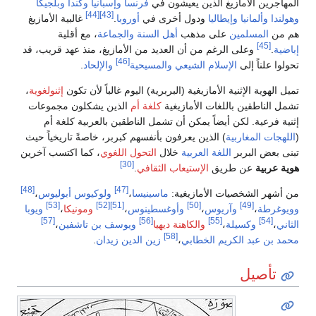
زيغ الذين يعيشون في
فرنسا
وإسبانيا
وكندا
وبلجيكا
[44]
[43]
إيطاليا
ودول أخرى في
أوروبا
.
غالبية الأمازيغ
ن
على مذهب
أهل السنة والجماعة
، مع أقلية
الرغم من أن العديد من الأمازيغ، منذ عهد قريب، قد
[46]
الإسلام الشيعي
والمسيحية
والإلحاد
.
ية الأمازيغية (البربرية) اليوم غالباً لأن تكون
إثنولغوية
،
اللغات الأمازيغية
كلغة أم
الذين يشكلون مجموعات
ن أيضاً يمكن أن تشمل الناطقين بالعربية كلغة أم
ية
) الذين يعرفون بأنفسهم كبربر، خاصةً تاريخياً حيث
ر
اللغة العربية
خلال
التحول اللغوي
، كما اكتسب آخرين
[30]
طريق
الإستيعاب الثقافي
.
[48]
[47]
ات الأمازيغية:
ماسينيسا
،
ولوكيوس أبوليوس
،
[53]
[52]
[51]
[50]
وآريوس
،
وأوغسطينوس
،
ومونيكا
،
ويوبا
[57]
[56]
[55]
لة
،
والكاهنة ديهيا
ويوسف بن تاشفين
،
[58]
كريم الخطابي
،
زين الدين زيدان
.