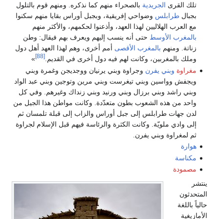
لجريدية
بالصحراء منهم كما نذكره. ومنهم قوم بالتلول
لس
وضواحي إفريقية، وبجبل أوراس بقايا منهم سكنوا
لاليين لهذا العهد، وأذعنوا لحكمهم، والأكثر منهم
أوسط
حتى أنه ينسب إليهم ويعرف بهم فيقال: وطن
م
بالمغرب الأقصى
أمم أخرى، وهم لهذا العهد أهل دول
[88]
بين، وكانت لهم فيه دول أخرى في القديم.
»
 يفرن
وجراوة وبني يرنيان ووجديجن وغمرة وبني
ين وبني تيغرست وبني مرين وتوجين وبني عبد الواد
بني برزال وبني ورنيد وبني زنداك وغيرهم. وفي كل
ه الشعوب بطون متعدّدة. وكانت مواطن هذا الجيل من
رابلس إلى جبل أوراس والزاب إلى قبلة تلمسان ثم
ويّة. وكانت الكثرة والرئاسة فيهم قبل الإسلام لجراوة
وبني يفرن.