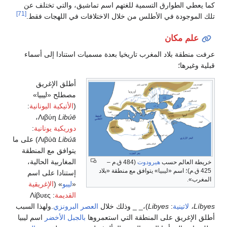
رق التسمية للغتهم اسم تماشيق، والتي تختلف عن
[71]
ي الأطلس من خلال الاختلافات في اللهجات فقط.
ن
 المغرب تاريخيا بعدة مسميات استنادا إلى أسماء
أطلق الإغريق
مصطلح «ليبيا»
(
الأتيكية اليونانية
:
،
Λιβύη
Libúē
دوريكية يونانية
:
Libúā
Λιβύᾱ
) على ما
يتوافق مع المنطقة
المغاربية الحالية،
حسب
هيرودوت
(484 ق.م –
 «ليبيا» يتوافق مع منطقة «بلاد
إستنادا على اسم
«
ليبو
» (
الإغريقية
القديمة
: Λίβυες
Libyes
)،_ _ وذلك خلال
العصر البرونزي
.ولهذا السبب
لى المنطقة التي استعمروها
بالجبل الأخضر
اسم ليبيا