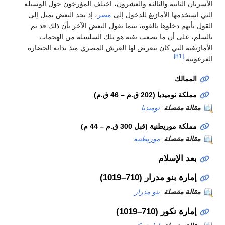
ة والثالثة والعشرون، اختلف المؤرخون حول الوسيلة
لأمازيغ للدخول إلى
مصر
، إذ نجد البعض يميل إلى
ها بالقوة، بينما يقول البعض الآخر بأن ذلك قد تم
 ما يصعب نفيه هو تلك السلسلة من الهجمات
 كان يتعرض لها العرش المصري منذ بداية الحضارة
ديا (
202 ق.م – 46 ق.م
)
ة
:
نوميديا
يطنية (
قبل 300 ق.م – 44 م
)
ة
:
موريطنية
ام
ار (710–1019)
ة
:
بنو مدرار
–1019)