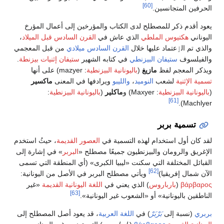
[60]
سين.
للمصطلح لدى الكتاب والمؤرخين إلى أعمال المؤرخ
 الملطي
الذي عاش في
القرن السادس قبل الميلاد
،
اد عليها خلال
القرن السادس ميلادي
من قبل المعجمي
فان البيزنطي
في كتابه الشهير
ستيفان إثنيات بيزنطة
.
لفظ
مازيغ
(
باليونانية البيزنطية
: mazyer) على أنها
عب
النوميد
،
والليبو
ويرادفها في المعنى
ماكسير
طية
: Maxyer) و
ماكلير
(
باليونانية البيزنطية
:
بر
تخدام لهذه التسمية في
العصور القديمة
، حيثُ استخدم
ن والبيزنطيون جميعًا مصطلح «
البربر
» في إشارة إلى
ة التي سكنت «ليبيا الكبرى» (أي المنطقة التي تسمى
[62]
يا)
ويأتي مصطلح البربر في الأصل من اليونانية:
باروس
) الذي يعني في
اللغة اليونانية القديمة
«غير
[63]
نية» أو «الشعوب غير اليونانية».
ى
بَرْبَرْ
) في
اللغة العربية
، قد يعود أصل المصطلح إلى