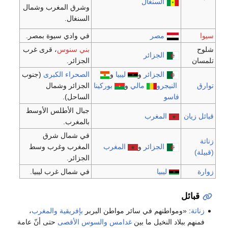
السنغال
وشرق المغرب وشمال
السنغال.
مصر
في وادي سيوة بمصر.
بني سنوس
، قرى غرب
الجزائر
الجزائر.
الجزائر
و
ليبيا
و
الصحراء الكبرى
(جنوب
يجرو
مالي
و
بوركينا
الجزائر وشمال
و
الساحل).
جبال الأطلس الأوسط
المغرب
بالمغرب.
في شمال شرق
الجزائر
و
المغرب
المغرب وغرب وسط
الجزائر.
ليبيا
في شمال غرب ليبيا.
اطنهم في سائر مواطن البربر
بإفريقية
والمغرب
،
النخيل ما بين
غدامس
والسوس الأقصى
حتى أنّ عامة