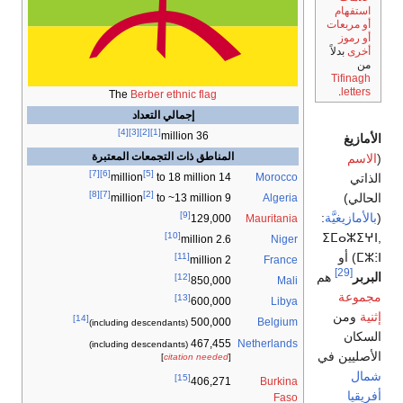
The
Berber ethnic flag
إجمالي التعداد
[4]
[3]
[2]
[1]
36 million
المناطق ذات التجمعات المعتبرة
[7]
[6]
[5]
Morocco
to 18 million
14 million
[8]
[7]
[2]
Algeria
to ~13 million
9 million
[9]
Mauritania
129,000
[10]
Niger
2.6 million
[11]
France
2 million
[12]
Mali
850,000
[13]
Libya
600,000
[14]
Belgium
500,000
(including descendants)
467,455
Netherlands
(including descendants)
]
citation needed
[
[15]
Burkina
406,271
Faso