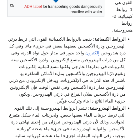
القوى هي:
ADR
label
for transporting goods dangerously
1- روابط
reactive with water
كيميائية، 2-
روابط
هيدروجينية.
الروابط الكيميائية
: يقصد بالروابط الكيميائية القوى التي تربط ذرتي
الهيدروجين وذرة الأكسجين بعضهما ببعض في جزيء ماء. وفي كل
ذرة هيدروجين
إلكترون
واحد يدور في مدار حول نواة الذرة، وفي
كل من ذرات الهيدروجين متسع لإلكترونين. ولذرة الأكسجين ستة
إلكترونات في مدارها الخارجي ولكنها تتسع لثمانية إلكترونات.
وتقوم ذرّتا الهيدروجين والأكسجين بملء الأماكن الشاغرة بها
باشتراك هذه الذرات في الإلكترونات. ويدخل الإلكترونان من ذرتي
الهيدروجين مدار ذرة الأكسجين وفي نفس الوقت فإن الإلكترونين
من ذرة الأكسجين يملآن الفراغ في ذرتي الهيدروجين. ويكون
جزيء الماء الناتج ذا بناء وتركيب قويَّين.
الروابط الهيدروجينية
: تشير الروابط الهيدروجينية إلى تلك القوى
التي تربط جزيئات الماء بعضها ببعض. ولجزيئات الماء شكل متفرع
الجوانب. وذلك لأن ذرتي الهيدروجين تبرزان من إحدى نهايتي ذرة
الأكسجين. وللنهاية الهيدروجينية في جزيء ماء شحنة كهربائية
موجبة، وفي النهاية المقابلة لجزيء الماء شحنة كهربائية سالبة.