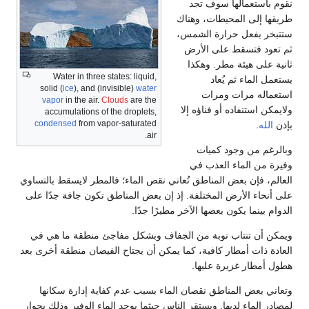
نقوم باستعمالها سوف تجد
طريقها إلى المحيطات، وهناك
ستتبخر بفعل حرارة الشمس،
ثم تعود فتسقط على الأرض
ثانية على هيئة مطر. وهكذا
Water in three states: liquid,
يستعمل الماء ثم يُعاد
solid (
ice
), and (invisible)
water
استعماله مرات ومرات
vapor
in the air.
Clouds
are the
ولايمكن استنفاده أو فناؤه إلا
accumulations of the droplets,
condensed
from vapor-saturated
بإذن
الله
.
air.
وبالرغم من وجود كميات
وفيرة من الماء العذب في
العالم، فإن بعض المناطق تُعاني نقص الماء؛ فالمطر لايسقط بالتساوي
على أنحاء الأرض المختلفة. إذ إن بعض المناطق تكون جافة جدًا على
الدوام بينما يكون بعضها الآخر مطيرًا جدًا.
ويمكن أن تنتاب نوبة من الجفاف وبشكل مفاجئ منطقة ما هي في
العادة ذات أمطار كافية، كما يمكن أن يجتاح الفيضان منطقة أخرى بعد
هطول أمطار غزيرة عليها.
وتعاني بعض المناطق نقصان الماء بسبب عدم كفاية إدارة سكانها
لمصادر الماء لديها. ويستقر الناس حيثما يوجد الماء الوفير وذلك بجوار