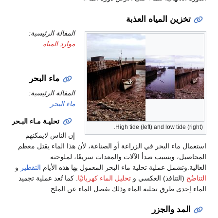
تخزين المياه العذبة
المقالة الرئيسية:
موارد المياه
ماء البحر
المقالة الرئيسية:
ماء البحر
تحليـة مـاء البـحر
High tide (left) and low tide (right).
إن الناس لايمكنهم
استعمال ماء البحر في الزراعة أو الصناعة، لأن هذا الماء يقتل معظم
المحاصيل، ويسبب صدأ الآلات والمعدات سريعًا، لملوحته
العالية.وتشمل عملية تحلية ماء البحر المعمول بها هذه الأيام
التقطير
و
التناضُح
(التنافذ) العكسي و
تحليل الماء كهربائيًا
. كما تُعد عملية تجميد
الماء إحدى طرق تحلية الماء وذلك بفصل الماء عن الملح.
المد والجزر