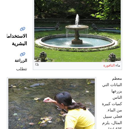
والتلوث
الاستخدامات
البشرية
الزراعة
ماء
النافورة
تتطلب
معظم
النباتات التي
يزرعها
الناس
كميات كبيرة
من الماء.
فعلى سبيل
المثال، يلزم