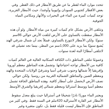
تتحدد موارد الماء لقطر ما عن طريق الأمطار في ذلك القطر. وفي
بعض الأقطار كجنوبي السودان وإثيوبيا وأوغندا، حيث الأمطار الغزيرة،
توجد كميات كبيرة من الماء في البحيرات والأنهار ومكامن المياه
الجوفية.
وتتلقى الأرض بشكل عام كميات كبيرة من مياه الأمطار. ولو أن هذه
الأمطار سقطت بالتساوي على الأرض لتلقت الأرض حوالي 86سم
سنويًا. ولكن الأمطار لاتتوزع بالتساوي، فمثلاً نجد أن شمال شرقي الهند
يُشبع سنويًا بما يزيد على 1,000سم من المطر، بينما نجد تشيلي قد
لاتتلقى أمطارًا البتة لعدة سنوات.
وعمومًا تتلقى المناطق ذات الكثافة السكانية العالية في العالم كميات
كافية من الأمطار تواجه احتياجاتها. وتشمل هذه المناطق معظم أوروبا
وإفريقيا إلاَّ شمالها وجنوب شرقي آسيا وشرقيّ الولايات المتحدة والهند
ومعظم الصين والمناطق الشمالية الغربية من روسيا. ولكن حوالي
نصف الأرض لايحصل على أمطار كافية. وهذه المناطق الجافة تشمل
معظم آسيا ووسط أستراليا ومعظم شمالي إفريقيا والشرق الأوسط.
ويعتبر الماء موردًا نادرًا شحيحًا في أستراليا حيث يبلغ معدل سقوط
الأمطار عبر القارة الأسترالية 420ملم في السنة فقط. وفي كثير من
المناطق فإن الأمطار ليست قليلة فقط بل، تكون متغيرة وغير