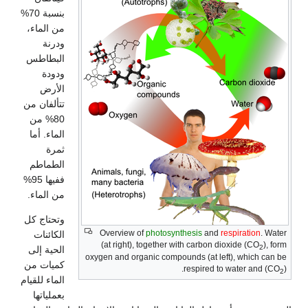
بنسبة 70%
من الماء،
ودرنة
البطاطس
ودودة
الأرض
تتألفان من
80% من
الماء. أما
ثمرة
الطماطم
ففيها 95%
من الماء.
وتحتاج كل
Overview of
photosynthesis
and
respiration
. Water
الكائنات
(at right), together with carbon dioxide (CO
), form
2
الحية إلى
oxygen and organic compounds (at left), which can be
كميات من
respired to water and (CO
).
2
الماء للقيام
بعملياتها