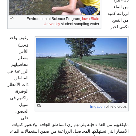
435 لترًا
من الماء
لزراعة كمية
Environmental Science Program,
Iowa State
من القمح
University
student sampling water.
تكفي لخبز
رغيف واحد.
ويزرع
الناس
معظم
محاصيلهم
الزراعية في
المناطق
ذات الأمطار
الوفيرة،
ولكنهم في
سبيل
Irrigation
of field crops
الحصول
على
مايكفيهم من الغذاء فإنه يلزمهم ري المناطق الجافة. ولاتعتبر كميات
الأمطار التي تستهلكها المحاصيل الزراعية من ضمن استعمالات الماء،