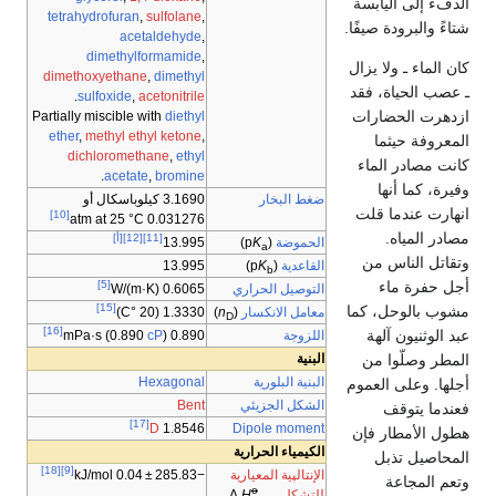
الدفء إلى اليابسة
tetrahydrofuran
,
sulfolane
,
شتاءً والبرودة صيفًا.
acetaldehyde
,
dimethylformamide
,
كان الماء ـ ولا يزال
dimethoxyethane
,
dimethyl
ـ عصب الحياة، فقد
.
sulfoxide
,
acetonitrile
ازدهرت الحضارات
Partially miscible with
diethyl
ether
,
methyl ethyl ketone
,
المعروفة حيثما
dichloromethane
,
ethyl
كانت مصادر الماء
.
acetate
,
bromine
وفيرة، كما أنها
ضغط البخار
3.1690 كيلوباسكال أو
انهارت عندما قلت
[10]
0.031276 atm at 25 °C
مصادر المياه.
[11]
[12]
[أ]
الحموضة
(p
K
)
13.995
a
وتقاتل الناس من
القاعدية
(p
K
)
13.995
b
أجل حفرة ماء
[5]
التوصيل الحراري
0.6065 W/(m·K)
[15]
مشوب بالوحل، كما
معامل الانكسار
(
n
)
1.3330 (20 °C)
D
[16]
عبد الوثنيون آلهة
اللزوجة
cP
)
0.890 mPa·s (0.890
المطر وصلّوا من
البنية
البنية البلورية
Hexagonal
أجلها. وعلى العموم
الشكل الجزيئي
Bent
فعندما يتوقف
[17]
Dipole moment
D
1.8546
هطول الأمطار فإن
الكيمياء الحرارية
المحاصيل تذبل
[18]
[9]
الإنتالپية المعيارية
−285.83 ± 0.04 kJ/mol
وتعم المجاعة
o
للتشكل
Δ
H