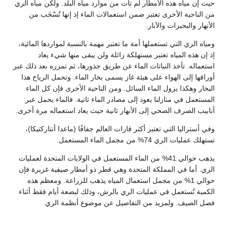
حيث إن مياه هذه الأمطار لم تأت من موارد مياه البلد. ولكن مياه الري
من الناحية الأخرى تعتبر ضمن استعمالات الماء إذ إنها تُسْحَب من
الأنهار والبحيرات والآبار.
ومياه الري التي تستعملها أمة ما تعتبر مهمة بالنسبة لمواردها المائية،
إذ إن هذه المياه تعتبر مستهلكة زائلة ولن يبقى منها شيء يعاد
استعماله. تأخذ النباتات الماء عن طريق جذورها، ثم تمرره بعد ذلك عبر
أوراقها إلى الهواء على هيئة غاز يسمى بخار الماء. وتحمل الرياح هذا
البخار وهكذا يزول الماء السائل. ومن الناحية الأخرى فإن كل الماء
المستعمل في منازلنا يعود إلى مصادر الماء ثانية. فالماء يحمل عبر
أنابيب الصرف الصحي إلى الأنهار ثانية حيث يعاد استعماله مرة أخرى.
وفي أستراليا التي تعتبر أكثر قارات العالم جفافًا (ماعدا أنتاركتيكا)،
تستهلك عمليات الري 74% من مجمل الماء المستعمل.
يذهب حوالي 41% من الماء المستعمل في الولايات المتحدة لعمليات
الري. أما في المملكة المتحدة وهي قطر ذو أمطار صيفية غزيرة فإن
حوالي 1% من مجمل استعمال المياه يذهب للزراعة. ومعظم هذه
الكمية تُستعمل في عمليات الري بالرش، وذلك لبضعة أيام فقط أثناء
فصل الصيف. ولمزيد من التفاصيل عن موضوع أنظمة الري