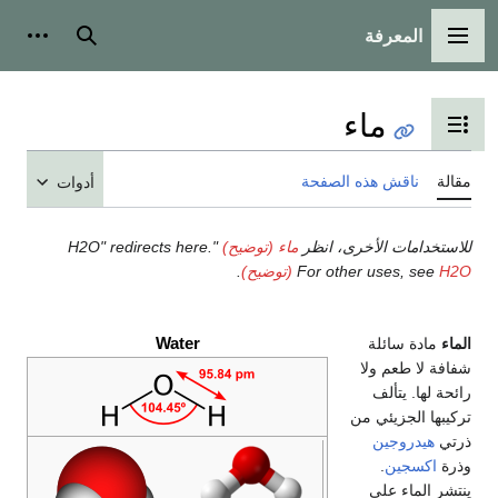
المعرفة
القائمة الرئيسية
بحث
أدوات
ماء
تبديل عرض جدول المحتويات
مقالة
ناقش هذه الصفحة
أدوات
للاستخدامات الأخرى، انظر
ماء (توضيح)
"H2O" redirects here.
H2O (توضيح)
For other uses, see
.
Water
الماء
مادة سائلة
شفافة لا طعم ولا
رائحة لها. يتألف
تركيبها الجزيئي من
ذرتي
هيدروجين
وذرة
اكسجين
.
ينتشر الماء على