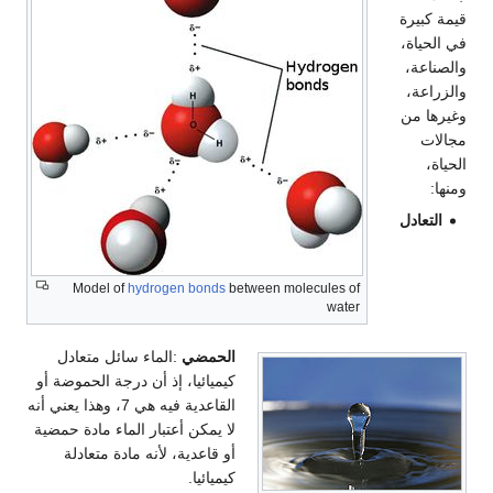
قيمة كبيرة
في الحياة،
والصناعة،
والزراعة،
وغيرها من
مجالات
الحياة،
ومنها:
التعادل
Model of
hydrogen bonds
between molecules of
water
الحمضي
:الماء سائل متعادل
كيميائيا، إذ أن درجة الحموضة أو
القاعدية فيه هي 7، وهذا يعني أنه
لا يمكن أعتبار الماء مادة حمضية
أو قاعدية، لأنه مادة متعادلة
كيميائيا.