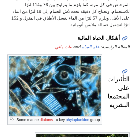
المرحاض في كل مرة، كما يلزم ما يتراوح بين 76 و114 لترًا
للاستحمام. وتحتاج كل دقيقة تحت دُش الحمام إلى 19 لترًا من الماء
على الأقل، ويلزم 57 لترًا من الماء لغسل الأطباق في المنزل و 152
لترًا لتشغيل غسالة ملابس أتوماتية.
أشكال الحياة المائية
المقالة الرئيسية:
علم المياه
and
نبات مائي
التأثيرات
على
المجتمعات
البشرية
Some marine
diatoms
- a key
phytoplankton
group
الصحة