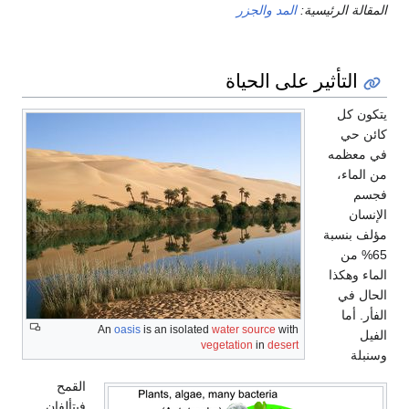
المقالة الرئيسية:
المد والجزر
التأثير على الحياة
يتكون كل
كائن حي
في معظمه
من الماء،
فجسم
الإنسان
مؤلف بنسبة
65% من
الماء وهكذا
الحال في
الفأر. أما
An
oasis
is an isolated
water source
with
الفيل
vegetation
in
desert
وسنبلة
القمح
فيتألفان