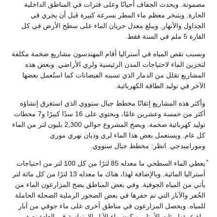
مضمونة. ويحدث الجفاف أحيانًا وعلى فترات في المناطق الداخلية
الحارة. ويتبخر معظم ماء المطر بسرعة كبيرة قبل أن يجري في
الجداول والأنهار. ويبلغ معدل جريان الماء على سطح الأرض في كل
القارة 5 ملم في السنة فقط.
وبسبب نقص المياه في أستراليا أقام المهندسون مشاريع ضخمة مكلفة
لتخزين الماء لاحتياجات المدن الرئيسية ولري الأراضي. وبعض هذه
المشاريع تقلل من الدمار الذي تسببه الفيضانات كما استُعمل بعضها
الآخر في توليد الطاقة الكهربائية.
وأكثر هذه المشاريع إتقانًا مخطط جبال سنووي الذي استغرق إنشاؤه
أكثر من خمسة وعشرين عامًا، ويحتوي على 16 سدًا كبيرًا و7 محطات
توليد كهربائية ضخمة. ويضخ المشروع حوالي 2,300 بليون لتر من الماء
كل عام. ويستعمل بعض هذا الماء لري وديان نهري موري
ومورامبدجي. انظر: مخطط جبال سنووي.
ُيعطي الماء السطحي ما معدله 85 لترًا من كل 100 لتر من احتياجات
أستراليا المائية. وبالإضافة لهذا، هناك ما معدله 13 لترًا من كل مائة لتر
يأتي من المياه الجوفية. وفي بعض المناطق يضخ المزارعون الماء من
الحُفر والآبار التي تم حفرها في بعض الصخور الرملية الضحلة الحاملة
للمياه. ويحصل المزارعون في مناطق أخرى على ماء جوفي من آبار
يبلغ عمقها مئات الأمتار. ويكون ماء الآبار الإرتوازية في العادة نصف