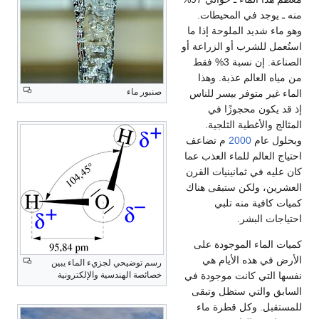
منه ـ يوجد في المحيطات.
وهو ماء شديد الملوحة إذا ما
استُعمل للشرب أو الزراعة أو
الصناعة. إن نسبة 3% فقط
من مياه العالم عذبة. وهذا
صنبور ماء
الماء غير متوفر بيسر للناس
إذ قد يكون محجوزًا في
المثالج والأغطية الثلجية.
وبحلول عام
2000
م تضاعف
احتياج العالم للماء العذب عما
كان عليه في ثمانينيات القرن
العشرين، ولكن ستبقى هناك
كميات كافية منه تلبي
احتياجات البشر.
كميات الماء الموجودة على
الأرض في هذه الأيام هي
رسم توضيحي لجزيء الماء يبين
خصائصة الهندسية والإلكترونية
نفسها التي كانت موجودة في
السابق والتي ستظل وتبقى
للمستقبل. وكل قطرة ماء