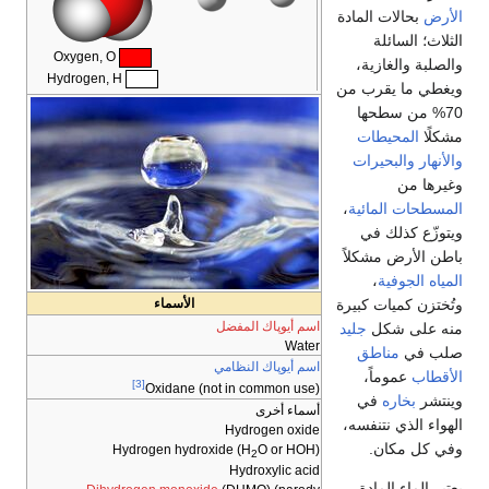
الأرض
بحالات المادة
الثلاث؛ السائلة
Oxygen, O
والصلبة والغازية،
Hydrogen, H
ويغطي ما يقرب من
70% من سطحها
مشكلًا
المحيطات
والأنهار
والبحيرات
وغيرها من
المسطحات المائية
،
ويتوزّع كذلك في
باطن الأرض مشكلاً
المياه الجوفية
،
وتُختزن كميات كبيرة
الأسماء
اسم أيوپاك المفضل
منه على شكل
جليد
Water
صلب في
مناطق
اسم أيوپاك النظامي
الأقطاب
عموماً،
[3]
Oxidane (not in common use)
وينتشر
بخاره
في
أسماء أخرى
الهواء الذي نتنفسه،
Hydrogen oxide
وفي كل مكان.
Hydrogen hydroxide (H
O or HOH)
2
Hydroxylic acid
يعتبر الماء المادة