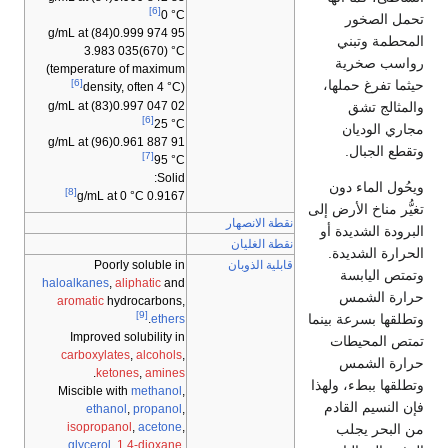
[6]
0 °C
تحمل الصخور
at
(84) g/mL
0.999
974
95
المحطمة وتبني
3.983
035
(670) °C
رواسب صخرية
(temperature of maximum
حيثما تفرغ حملها،
[6]
density, often 4 °C)
at
(83) g/mL
0.997
047
02
والمثالج تشق
[6]
25 °C
مجاري الوديان
at
(96) g/mL
0.961
887
91
وتقطع الجبال.
[7]
95 °C
Solid:
ويحُول الماء دون
[8]
0.9167 g/mL at 0 °C
تغيُّر مناخ الأرض إلى
نقطة الانصهار
البرودة الشديدة أو
نقطة الغليان
الحرارة الشديدة.
قابلية الذوبان
Poorly soluble in
وتمتص اليابسة
haloalkanes
,
aliphatic
and
حرارة الشمس
aromatic
hydrocarbons,
[9]
وتطلقها بسرعة بينما
.
ethers
Improved solubility in
تمتص المحيطات
carboxylates
,
alcohols
,
حرارة الشمس
.
ketones
,
amines
وتطلقها ببطء، ولهذا
Miscible with
methanol
,
فإن النسيم القادم
ethanol
,
propanol
,
isopropanol
,
acetone
,
من البحر يجلب
glycerol
,
1,4-dioxane
,