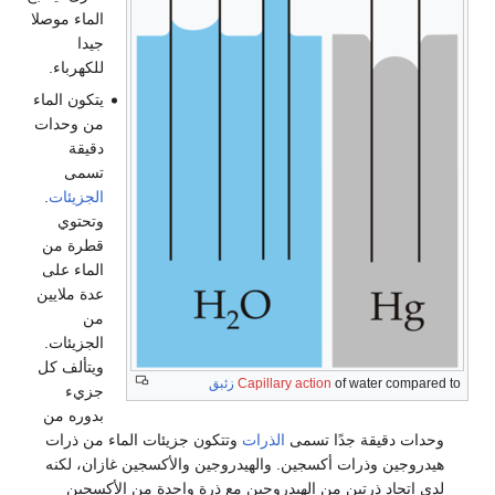
الماء موصلا
جيدا
للكهرباء.
يتكون الماء
من وحدات
دقيقة
تسمى
الجزيئات
.
وتحتوي
قطرة من
الماء على
عدة ملايين
من
الجزيئات.
ويتألف كل
of water compared to
Capillary action
زئبق
جزيء
بدوره من
وحدات دقيقة جدًا تسمى
الذرات
وتتكون جزيئات الماء من ذرات
هيدروجين وذرات أكسجين. والهيدروجين والأكسجين غازان، لكنه
لدى اتحاد ذرتين من الهيدروجين مع ذرة واحدة من الأكسجين