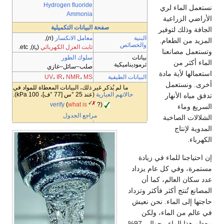
Hydrogen fluoride
نستعمل الماء لري
Ammonia
الأراضي الزراعية
صفحة البيانات التكميلية
الجافة وذلك لتوفير
البنية
معامل الانكسار
(
n
),
المزيد من الطعام.
والخصائص
ثابت العزل الكهربائي
(ε
), etc.
r
وتستعمل مصانعنا
بيانات
سلوك الطور
الماء أكثر من
ثرموديناميكية
صلب–سائل–غازي
استعمالها لأية مادة
البيانات الطيفية
UV
،
IR
،
NMR
،
MS
أخرى. ونستعمل
ما لم يُذكر غير ذلك، البيانات المعطاة للمواد في
حالاتهم العيارية
(عند 25 °س [77 °ف]، 100 kPa).
تدفق مياه الأنهار
verify
(
what is
?)
السريع وماء
مراجع الجدول
الشلالات الصاخبة
المدوية لإنتاج
الكهرباء.
إن احتياجنا للماء في زيادة
مستمرة، وفي كل عام يزداد
عدد سكان العالم، كما أن
المصانع تُنتج أكثر فأكثر وتزداد
حاجتها إلى الماء. نحن نعيش
في عالم من الماء، ولكن
معظم هذا الماء ـ حوالي 97%