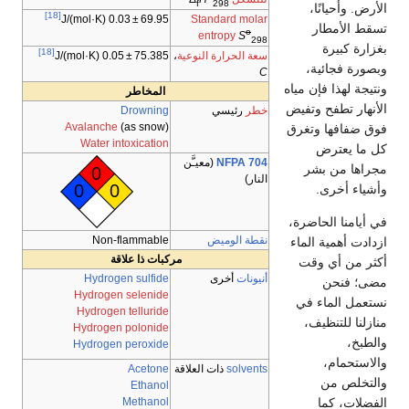
f
298
الأرض. وأحيانًا،
[18]
Standard molar
69.95 ± 0.03 J/(mol·K)
تسقط الأمطار
o
entropy
S
298
بغزارة كبيرة
[18]
سعة الحرارة النوعية
،
75.385 ± 0.05 J/(mol·K)
وبصورة فجائية،
C
ونتيجة لهذا فإن مياه
المخاطر
الأنهار تطفح وتفيض
خطر
رئيسي
Drowning
Avalanche
(as snow)
فوق ضفافها وتغرق
Water intoxication
كل ما يعترض
NFPA 704
(معيـَّن
مجراها من بشر
0
النار)
0
0
وأشياء أخرى.
في أيامنا الحاضرة،
نقطة الوميض
Non-flammable
ازدادت أهمية الماء
مركبات ذا علاقة
أكثر من أي وقت
أنيونات
أخرى
Hydrogen sulfide
مضى؛ فنحن
Hydrogen selenide
نستعمل الماء في
Hydrogen telluride
منازلنا للتنظيف،
Hydrogen polonide
والطبخ،
Hydrogen peroxide
والاستحمام،
solvents
ذات العلاقة
Acetone
والتخلص من
Ethanol
الفضلات، كما
Methanol