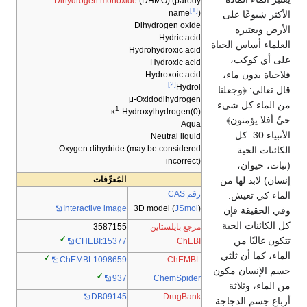
Dihydrogen monoxide
(DHMO) (parody
[1]
name
)
الأكثر شيوعًا على
Dihydrogen oxide
الأرض ويعتبره
Hydric acid
العلماء أساس الحياة
Hydrohydroxic acid
على أي كوكب،
Hydroxic acid
فلاحياة بدون ماء،
Hydroxoic acid
[2]
Hydrol
قال تعالى: ﴿وجعلنا
μ-Oxidodihydrogen
من الماء كل شيء
1
κ
-Hydroxylhydrogen(0)
حيِّ أفلا يؤمنون﴾
Aqua
الأنبياء:30. كل
Neutral liquid
Oxygen dihydride (may be considered
الكائنات الحية
incorrect)
(نبات، حيوان،
إنسان) لابد لها من
المُعرِّفات
رقم CAS
الماء كي تعيش.
3D model (
JSmol
)
Interactive image
وفي الحقيقة فإن
كل الكائنات الحية
مرجع بايلستاين
3587155
تتكون غالبًا من
ChEBI
CHEBI:15377
الماء، كما أن ثلثي
ChEMBL
ChEMBL1098659
جسم الإنسان مكون
ChemSpider
937
من الماء، وثلاثة
DB09145
DrugBank
أرباع جسم الدجاجة