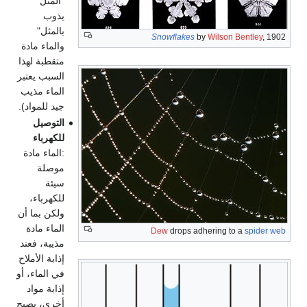
"المثل
يذوب
بالمثل"
Snowflakes
by
Wilson Bentley
, 1902
والماء مادة
متقطبة لهذا
السبب يعتبر
الماء مذيب
جيد للمواد).
التوصيل
للكهرباء
:الماء مادة
موصلة
سيئة
للكهرباء،
ولكن بما أن
الماء مادة
Dew
drops adhering to a
spider web
مذيبة، فعند
إذابة الأملاح
في الماء، أو
إذابة مواد
أخرى، يصبح