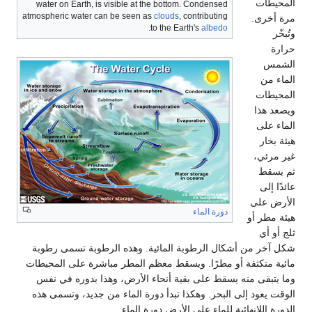
المحيطات
water on Earth, is visible at the bottom. Condensed
atmospheric water can be seen as
clouds
, contributing
مرة أخرى.
.
to the Earth's
albedo
وتُبخّر
حرارة
الشمس
الماء من
المحيطات
ويصعد هذا
الماء على
هيئة بخار
غير مرئي،
ثم يسقط
عائدًا إلى
الأرض على
دورة الماء
هيئة مطر أو
ثلج أو أي
شكل آخر من أشكال الرطوبة المائية. وهذه الرطوبة تسمى رطوبة
مائية متكثفة أو مطرًا. ويسقط معظم المطر مباشرة على المحيطات
وما يتبقى منه يسقط على بقية أنحاء الأرض، وهذا بدوره في نفس
الوقت يعود إلى البحر. وهكذا تبدأ دورة الماء من جديد، وتسمى هذه
الدورة اللانهائية للماء على الأرض دورة الماء.