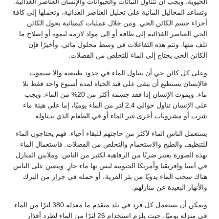
الحيوية. ويجب أن تتناول النباتات والحيوانات والإنسان العناصر الغذائية.
وتساعد المحاليل المائية على تحليل العناصر الغذائية، وتحملها إلى كافة
أجزاء جسم الكائن الحي. ومن خلال عمليات كيميائية يحول الكائن
الحي العناصر الغذائية إلى طاقة أو إلى مواد لازمة لنموه أو إصلاح ما
تلف منها. وتتم هذه التفاعلات في وسط محلول مائي. وأخيرًا فإن
الكائن الحي يحتاج إلى الماء للتخلص من الفضلات.
وعلى كل كائن حي أن يتناول الماء في حدود طبيعته وإلا سيموت.
فالإنسان يستطيع أن يبقى على قيد الحياة لمدة أسبوع واحد فقط بلا
ماء. ويموت الإنسان إذا فقد جسمه أكثر من 20% من الماء. ويجب
على الإنسان تناول حوالي 2,4 لتر من الماء يوميًا، إما على هيئة ماء
شرب أو مشروبات أخرى غير الماء أو في الطعام الذي يتـناوله.
يستعمل الناس الماء لأكثر من حاجتهم للبقاء أحياء. فهم يحتاجون الماء
للتنظيف والطبخ والاستحمام والتخلص من الفضلات. فاستعمال الماء
بهذه الصورة يعتبر ضربًا من الرفاهية لكثير من الناس. وملايين المنازل
في آسيا وإفريقيا وأمريكا الجنوبية ليس بها ماء جارٍ. ويتعين على الناس
هناك سحب الماء يدويًا من بئر القرية، أو حمله في جرار من البرك
والأنهار البعيدة عن منازلهم.
ويمكن أن يستعمل كل فرد في بلد متقدم ما معدله 380 لترًا من الماء
في منزله يوميًا، حيث يلزم استخدام 26 لترًا من الماء لطرد أقذار