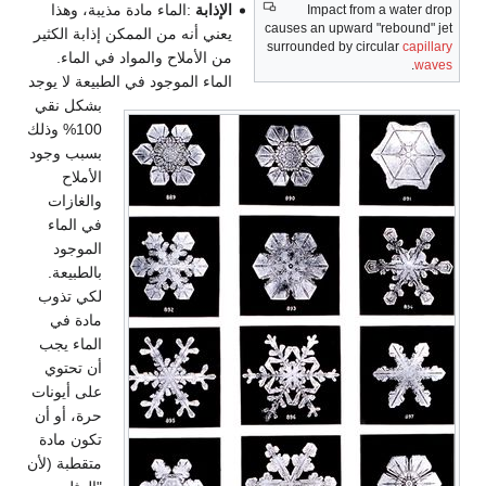
الإذابة
:الماء مادة مذيبة، وهذا
Impact from a water drop
causes an upward "rebound" jet
يعني أنه من الممكن إذابة الكثير
surrounded by circular
capillary
من الأملاح والمواد في الماء.
.
waves
الماء الموجود في الطبيعة لا يوجد
بشكل نقي
100% وذلك
بسبب وجود
الأملاح
والغازات
في الماء
الموجود
بالطبيعة.
لكي تذوب
مادة في
الماء يجب
أن تحتوي
على أيونات
حرة، أو أن
تكون مادة
متقطبة (لأن