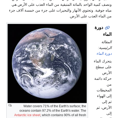
ونصف كمية الواحد بالمائة المتبقية من الماء العذب على الأرض هي
مياه جوفية. وتحتوي الأنهار والبحيرات على جزء من خمسة آلاف جزء
من الماء العذب على الأرض.
دورة
الماء
المقالة
الرئيسية:
دورة الماء
يتحرك الماء
على سطح
الأرض
حركة دائمة
من
المحيطات
إلى الهواء
ثم إلى
Water covers 71% of the Earth's surface; the
الأرض، ثم
oceans contain 97.2% of the Earth's water. The
إلى
Antarctic ice sheet
, which contains 90% of all fresh