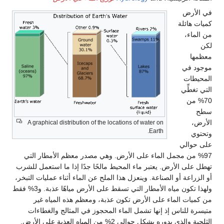
في الأرض
كميات هائلة
من الماء،
لكن
معظمها
موجود في
المحيطات
التي تغطِّي
70% من
سطح
الأرض،
A graphical distribution of the locations of water on
Earth.
وتحتوي
على حوالي
97% من مجمل الماء على الأرض. وهي مصدر معظم الأمطار التي
تهطل على الأرض. يعتبر ماء المحيط مالحًا جدًا إذا ما استعمل للشرب
أو الزراعة أو الصناعة. وينعزل هذا الملح عن الماء أثناء عمليات التبخر،
ولهذا تكون مياه الأمطار التي تسقط على الأرض مياهًا عذبة. و3% فقط
من كميات الماء على الأرض تكون عذبة، ومعظم هذه المياه غير
متيسرة للناس إذ إنها تشمل الماء المحجوز في المثالج والغطاءات
الثلجية والذي بدوره يشكل حوالي 2% من المياه العذبة على الأرض.