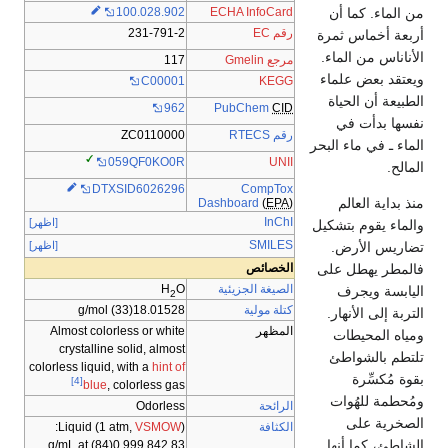
من الماء. كما أن
100.028.902
ECHA InfoCard
رقم EC
231-791-2
أربعة أخماس ثمرة
الأناناس من الماء.
مرجع Gmelin
117
ويعتقد بعض علماء
C00001
KEGG
الطبيعة أن الحياة
PubChem
CID
962
نفسها بدأت في
رقم RTECS
ZC0110000
الماء ـ في ماء البحر
UNII
059QF0KO0R
المالح.
CompTox
DTXSID6026296
منذ بداية العالم
Dashboard
(
EPA
)
InChI
[اظهر]
والماء يقوم بتشكيل
SMILES
تضاريس الأرض.
[اظهر]
فالمطر يهطل على
الخصائص
الصيغة الجزيئية
O
H
اليابسة ويجرف
2
كتلة مولية
18.01528(33) g/mol
التربة إلى الأنهار.
المظهر
Almost colorless or white
ومياه المحيطات
crystalline solid, almost
تلتطم بالشواطئ
colorless liquid, with a
hint of
بقوة مُكسِّرة
[4]
blue
, colorless gas
ومُحطمة للهُوات
الرائحة
Odorless
الصخرية على
الكثافة
):
VSMOW
Liquid (1 atm,
الشاطئ، كما أنها
at
(84) g/mL
0.999
842
83