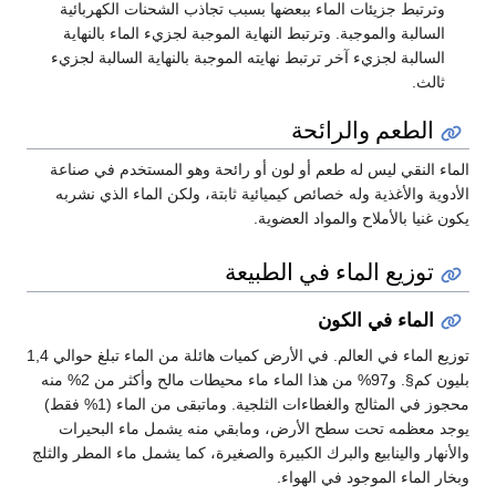
وترتبط جزيئات الماء ببعضها بسبب تجاذب الشحنات الكهربائية
السالبة والموجبة. وترتبط النهاية الموجبة لجزيء الماء بالنهاية
السالبة لجزيء آخر ترتبط نهايته الموجبة بالنهاية السالبة لجزيء
ثالث.
الطعم والرائحة
الماء النقي ليس له طعم أو لون أو رائحة وهو المستخدم في صناعة
الأدوية والأغذية وله خصائص كيميائية ثابتة، ولكن الماء الذي نشربه
يكون غنيا بالأملاح والمواد العضوية.
توزيع الماء في الطبيعة
الماء في الكون
توزيع الماء في العالم. في الأرض كميات هائلة من الماء تبلغ حوالي 1,4
بليون كم§. و97% من هذا الماء ماء محيطات مالح وأكثر من 2% منه
محجوز في المثالج والغطاءات الثلجية. وماتبقى من الماء (1% فقط)
يوجد معظمه تحت سطح الأرض، ومابقي منه يشمل ماء البحيرات
والأنهار والينابيع والبرك الكبيرة والصغيرة، كما يشمل ماء المطر والثلج
وبخار الماء الموجود في الهواء.