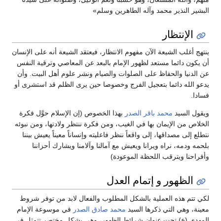
البشير النذير محمد وآله الطاهرين وسلم»
الإنتظار
ينتهج أغلب الشيعة الآن مفهوم الانتظار، فيعتقد الشيعة أنه على الإنسان
أن يكون دائما مستعد لظهور الإمام بالبعد عن المعاصي وترقية النفس
عن الدنيا والحفاظ على الصلوات والصيام ونشر علوم أهل البيت. وأن
يدعو الله دائما بتعجيل الفرج وخصوصا حين يرى الظلم قد استشرى أو
فسادا.
ويقول السيد
محمد باقر الصدر
بهذا الخصوص (إن الإسلام حوَّل فكرة
الخلاص من الإيمان بها في الغيب، ومن فكرة ننتظر ولادتها، ومن نبوئه
نتطلع إلى مصداقها، إلى واقعاً ننظر فاعليته وإنساناً معيناً يعيش بيننا
بلحمه ودمه، نراه ويرانا ويعيش مع آمالنا وآلامنا ويشارك أحزاننا
وأفراحنا ويترقب اللحظة الموعودة)
الظهور و إتمام العدل
لكي تتم هذه العملية بالشكل المطلوب والفعال لابد من توفر شروط
معينة، وهي التي ذكرها السيد
محمد صادق الصدر
في موسوعة الإمام
المهدي (ع) تحت عنوان شرائط الظهور، وهي بشكل مختصر تتمثل في