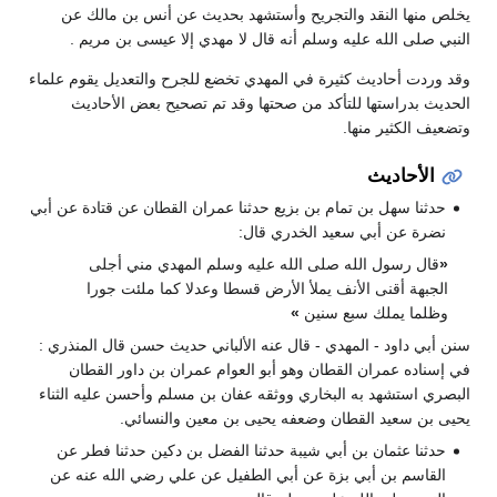
يخلص منها النقد والتجريح وأستشهد بحديث عن أنس بن مالك عن
النبي صلى الله عليه وسلم أنه قال لا مهدي إلا عيسى بن مريم .
وقد وردت أحاديث كثيرة في المهدي تخضع للجرح والتعديل يقوم علماء
الحديث بدراستها للتأكد من صحتها وقد تم تصحيح بعض الأحاديث
وتضعيف الكثير منها.
الأحاديث
حدثنا ‏سهل بن تمام بن بزيع ‏حدثنا ‏عمران القطان ‏عن ‏قتادة ‏عن ‏أبي
نضرة ‏عن ‏أبي سعيد الخدري ‏قال:
«
قال رسول الله‏ ‏صلى الله عليه وسلم ‏المهدي مني ‏‏أجلى‏
‏الجبهة‏ ‏أقنى‏ ‏الأنف يملأ الأرض قسطا وعدلا كما ملئت جورا
وظلما يملك سبع سنين
»
سنن أبي داود - المهدي - قال عنه الألباني حديث حسن قال المنذري :
في إسناده عمران القطان وهو أبو العوام عمران بن داور القطان
البصري استشهد به البخاري ووثقه عفان بن مسلم وأحسن عليه الثناء
يحيى بن سعيد القطان وضعفه يحيى بن معين والنسائي.
حدثنا ‏عثمان بن أبي شيبة ‏حدثنا ‏الفضل بن دكين ‏حدثنا ‏فطر ‏عن
‏القاسم بن أبي بزة ‏عن ‏‏أبي الطفيل‏ ‏عن ‏علي ‏رضي الله عنه ‏‏عن