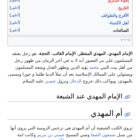
أظهر
إحياء الذكرى
أظهر
التاريخ
أظهر
الأفرع والطوائف
أظهر
أهل الكساء
أظهر
الصالحات
v
t
e
الإمام المهدي
،
المهدي المنتظر
،
الإمام الغائب
،
الحجة
، هو رجل يعتقد
المسلمون على مر العصور أنه لا بد في آخر الزمان من ظهور رجل
من أهل بيت النبي
محمد
يؤيد الدين ويظهر العدل ويتبعه المسلمون
ويستولي على الممالك الإسلامية بعد أن تملأ الدنيا ظلما و جورا ويسمى
بالمهدي، ويواكب ذلك خروج
الدجال
ونزول
عيسى
عليه السلام.
الإمام المهدي عند الشيعة
أم المهدي
تروي الكتب الشيعية أن أم المهدي هي نرجس الرومية التي يروى أنها
من نسل
شمعون الصفا
وصي المسيح
عيسى بن مريم
وكانت ابنة
[1]