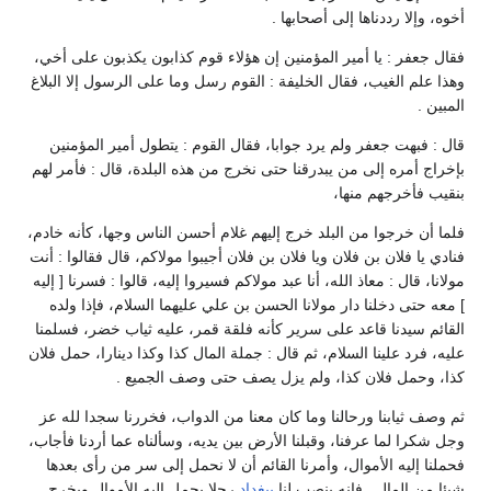
أخوه، وإلا رددناها إلى أصحابها .
فقال جعفر : يا أمير المؤمنين إن هؤلاء قوم كذابون يكذبون على أخي،
وهذا علم الغيب، فقال الخليفة : القوم رسل وما على الرسول إلا البلاغ
المبين .
قال : فبهت جعفر ولم يرد جوابا، فقال القوم : يتطول أمير المؤمنين
بإخراج أمره إلى من يبدرقنا حتى نخرج من هذه البلدة، قال : فأمر لهم
بنقيب فأخرجهم منها،
فلما أن خرجوا من البلد خرج إليهم غلام أحسن الناس وجها، كأنه خادم،
فنادي يا فلان بن فلان ويا فلان بن فلان أجيبوا مولاكم، قال فقالوا : أنت
مولانا، قال : معاذ الله، أنا عبد مولاكم فسيروا إليه، قالوا : فسرنا [ إليه
] معه حتى دخلنا دار مولانا الحسن بن علي عليهما السلام، فإذا ولده
القائم سيدنا قاعد على سرير كأنه فلقة قمر، عليه ثياب خضر، فسلمنا
عليه، فرد علينا السلام، ثم قال : جملة المال كذا وكذا دينارا، حمل فلان
كذا، وحمل فلان كذا، ولم يزل يصف حتى وصف الجميع .
ثم وصف ثيابنا ورحالنا وما كان معنا من الدواب، فخررنا سجدا لله عز
وجل شكرا لما عرفنا، وقبلنا الأرض بين يديه، وسألناه عما أردنا فأجاب،
فحملنا إليه الأموال، وأمرنا القائم أن لا نحمل إلى سر من رأى بعدها
شيئا من المال . فإنه ينصب لنا
ببغداد
رجلا يحمل إليه الأموال ويخرج