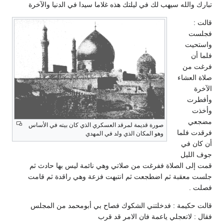
تبارك والله سيهب لك في ليلتك هذه غلاما سيدا في الدنيا والآخرة
قالت :
فجلست
واستحيت
فلما أن
فرغت من
صلاة العشاء
الآخرة
وأفطرت
وأخذت
مضجعي
صورة قديمة لمرقد العسكري الذي كان بيته في الأساس
فرقدت فلما
وهو المكان الذي ولد في المهدي
أن كان في
جوف الليل
قمت إلى الصلاة ففرغت من صلاتي وهي نائمة ليس بها حادث ثم
جلست معقبة ثم اضطجعت ثم انتبهت فزعة وهي راقدة ثم قامت
فصلت .
قالت حكيمة : فدخلتني الشكوك فصاح بي أبومحمد من المجلس
فقال : لاتعجلي ياعمة فان الامر قد قرب