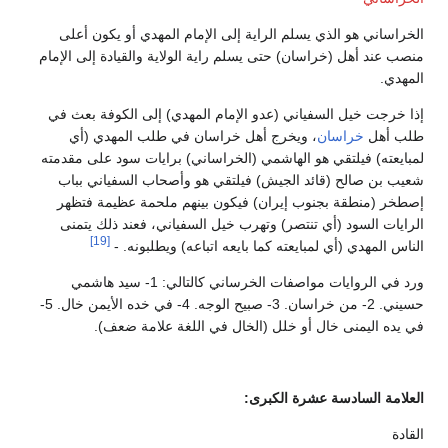
الخراساني هو الذي يسلم الراية إلى الإمام المهدي أو يكون أعلى
منصب عند أهل (خراسان) حتى يسلم راية الولاية والقيادة إلى الإمام
المهدي.
إذا خرجت خيل السفياني (عدو الإمام المهدي) إلى الكوفة بعث في
طلب أهل
خراسان
، ويخرج أهل خراسان في طلب المهدي (أي
لمبايعته) فيلتقي هو الهاشمي (الخراساني) برايات سود على مقدمته
شعيب بن صالح (قائد الجيش) فيلتقي هو وأصحاب السفياني بباب
إصطخر (منطقة بجنوب إيران) فيكون بينهم ملحمة عظيمة فتظهر
الرايات السود (أي تنتصر) وتهرب خيل السفياني، فعند ذلك يتمنى
[19]
الناس المهدي (أي لمبايعته كما بايعه اتباعه) ويطلبونه. -
ورد في الروايات مواصفات الخرساني كالتالي: 1- سيد هاشمي
حسيني. 2- من خراسان. 3- صبيح الوجه. 4- في خده الأيمن خال. 5-
في يده اليمنى خال أو خلل (الخال في اللغة علامة ضعف).
العلامة السادسة عشرة الكبرى:
القادة