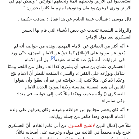
استضعفوا في الارض ونجعلهم أئمة ونجعلهم الوارثين * ونمكن لهم في
الارض ونري فرعون وهامان وجنودهما منهم ما كانوا يحذرون ".
قال موسى : فسألت عقبة الخادم عن هذا فقال : صدقت حكيمة .
والروايات الشيعية تتحدث عن بعض الأشياء التي قام بها الحسن
العسكري بعد مولد الإمام:
أنّه أكثر من العقائق عن الامام المهدي، وهذه من خواصه أنه لم
يُعق عن مولود على الإطلاق كما عقّ عن الامام المهدي، حتّى ورد
[2]
في الروايات: أنه عُقّ عنه ثلاثمائة عقيقة
، بل أمر الامام
العسكري عثمان بن سعيد أن يشتري كذا الف رطل من اللحم وممّا
شاكل ويوزّعه على الفقراء، والشيء الملفت للنظر أنّ الامام نوّع
وعدّد الاماكن، مثلاً كتب إلى خواصّه في قم أن يعقّوا وأن يقولوا
للناس أن هذه العقيقة بمناسبة ولادة المولود الجديد للامام
العسكري () وأنّه محمد، وهكذا مثلاً كتب إلى خواصه في بغداد
وفي سامراء .
أنّه كان يحضر مجاميع من خواصّه وشيعته وكان يعرفهم على ولده
الامام المهدي وهذا ظاهر من جملة روايات:
مثلاً في إكمال الدين
لالشيخ الصدوق
عن أبي غانم الخادم: أنّ العسكري
أخرج ولده محمداً في الثالث من مولده وعرضه على أصحابه قائلاً:
«هذا صاحبكم من بعدي وخليفتي عليكم وهو القائم الذي تمتدّ إليه