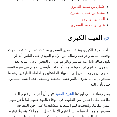
عثمان بن سعيد العمري
محمد بن عثمان العمري
الحسين بن روح
علي بن محمد السمري
الغيبة الكبرى
بدأت الغيبة الكبرى بوفاة السفير السمري سنة 328هـ أو 329 هـ. حيث
توقفت النيابة وخرجت رسالة من الإمام المهدي غلى الناس أنه لن
يكون هناك نائبا عنه مباشر وبالرغم من أن البعض ادعى النيابة بعد
السمري إلا انهم لم يلاقوا تجمعا أو نجاحا وأوصى الإمام في فترة الغيبة
الكبرى أن يرجع الناس إلى الفقهاء الحافظين والعلماء العارفين وهو ما
سيتحول إلى ما يعرف بالمرجعية الشيعية وستبقى هذه الغيبة مستمرة
حتى يأذن الله.
ومن رسائله التي اوردها
الشيخ المفيد
«ولو أن أشياعنا وفقهم الله
لطاعته على اجتماع من القلوب في الوفاء بالعهد عليهم لما تأخر عنهم
اليمن بلقائنا، ولتعجلت لهم السعادة بمشاهدتنا على حق المعرفة
وصدقها منهم بنا، فما يحبسنا عنهم إلا ما يتصل بنا مما نكرهه ولا نؤثره
منهم، والله المستعان، وهو حسبنا ونعم الوكيل، وصلواته على سيدنا