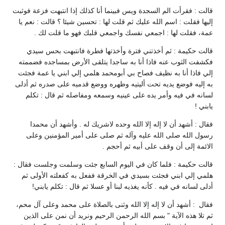
قالت : فقرأت الم السجدة ويس فبينما أنا كذلك إذا انتبهت فزعة فوثبت
إليها فقلت : اسم الله عليك ثم قلت لها : تحسين شيئا ؟ قالت : نعم يا
عمة، فقلت لها : اجمعي نفسك واجمعي قلبك فهو ما قلت لك .
قالت حكيمة : ثم أخذتني فترة وأخذتها فطرة فانتبهت بحس سيدي
فكشفت الثوب عنه فاذا أنا به ساجدا يتلقى الأرض بمساجده فضممته
إلي فاذا أنا به نظيف فصاح بي أبومحمد هلمي إلي ابني يا عمة فجئت
به إليه فوضع يديه تحت أليتيه وظهره ووضع قدميه على صدره ثم أدلى
لسانه في فيه وأمر يده على عينيه وسمعه ومفاصله ثم قال : تكلم
يابني !
فقال : أشهد أن لا إله إلا الله وحده لاشريك له . وأشهد أن محمدا
رسول الله صلى الله عليه وآله ثم صلى على أمير المؤمنين وعلى
الائمة إلى أن وقف على أبيه ثم أحجم .
قالت حكيمة : فلما كان في اليوم السابع جئت وسلمت وجلست فقال :
هلمي إلي ابني فجئت بسيدي في الخرقة ففعل به كفعلته الأولى ثم
أدلى لسانه في فيه . كأنه يغذيه لبنا أو عسلا ثم قال : تكلم يابني!
فقال : أشهد أن لا إله إلا الله وثنى بالصلاة على محمد وعلى آل محم،
ثم تلا هذه الآية " بسم الله الرحمن الرحيم ونريد أن نمن على الذين