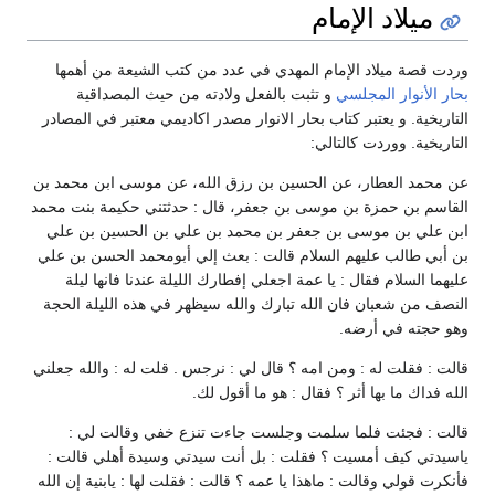
ميلاد الإمام
وردت قصة ميلاد الإمام المهدي في عدد من كتب الشيعة من أهمها
بحار الأنوار
المجلسي
و تثبت بالفعل ولادته من حيث المصداقية
التاريخية. و يعتبر كتاب بحار الانوار مصدر اكاديمي معتبر في المصادر
التاريخية. ووردت كالتالي:
عن محمد العطار، عن الحسين بن رزق الله، عن موسى ابن محمد بن
القاسم بن حمزة بن موسى بن جعفر، قال : حدثتني حكيمة بنت محمد
ابن علي بن موسى بن جعفر بن محمد بن علي بن الحسين بن علي
بن أبي طالب عليهم السلام قالت : بعث إلي أبومحمد الحسن بن علي
عليهما السلام فقال : يا عمة اجعلي إفطارك الليلة عندنا فانها ليلة
النصف من شعبان فان الله تبارك والله سيظهر في هذه الليلة الحجة
وهو حجته في أرضه.
قالت : فقلت له : ومن امه ؟ قال لي : نرجس . قلت له : والله جعلني
الله فداك ما بها أثر ؟ فقال : هو ما أقول لك.
قالت : فجئت فلما سلمت وجلست جاءت تنزع خفي وقالت لي :
ياسيدتي كيف أمسيت ؟ فقلت : بل أنت سيدتي وسيدة أهلي قالت :
فأنكرت قولي وقالت : ماهذا يا عمه ؟ قالت : فقلت لها : يابنية إن الله