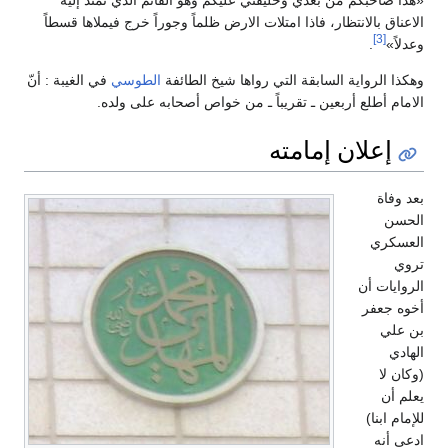
الاعناق بالانتظار، فاذا امتلات الارض ظلماً وجوراً خرج فيملاها قسطاً
[3]
وعدلاً»
.
وهكذا الرواية السابقة التي رواها شيخ الطائفة
الطوسي
في الغيبة : أنّ
الامام أطلع أربعين ـ تقريباً ـ من خواص أصحابه على ولده.
إعلان إمامته
بعد وفاة
الحسن
العسكري
تروي
الروايات أن
أخوه جعفر
بن علي
الهادي
(وكان لا
يعلم أن
للإمام ابنا)
ادعى أنه