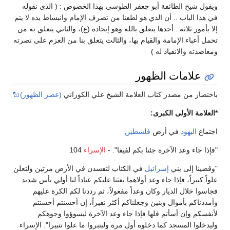
ويقول شيخ الطائفة أبو جعفر الطوسي بهذا الخصوص : ( الذي نقوله
في هذا الباب .. أن الذي هو لطفنا من تصرف الإمام وانبساط يده لا يتم
إلا بأمور ثلاثة : أحدها يتعلق بالله وهو إيجاده (ع)، والثاني يتعلق به من
تحمل أعباء الإمامة والقيام بها، والثالث يتعلق بنا من العزم على نصرته
ومعاضدته والانقياد له )
علامات الظهور
باختصار من مصدر كتاب العلامة الشيخ علي الكوراني
(عصر الظهور)
*العلامة الأولى الكبرى:
اجتماع
اليهود
في أرض
فلسطين
"فإذا جاء وعد الآخرة جئنا بكم لفيفا". -
الإسراء
104
"وقضينا إلى بني
إسرائيل
في الكتاب لتفسدن في الأرض مرتين ولتعلن
علواً كبيراً، فإذا جاء وعد أولاهما بعثنا عليكم عباداً لنا أولي بأس شديد
فجاسوا خلال الديار وكان وعداً مفعولاً، ثم رددنا لكم الكرة عليهم
وأمددناكم بأموال وبنين وجعلناكم أكثر نفيراً، إن أحسنتم أحسنتم
لأنفسكم وإن أسأتم فلها فإذا جاء وعد الآخرة ليسوؤوا وجوهكم
وليدخلوا المسجد كما دخلوه أول مرة وليتبروا ما علوا تتبيرا". الإسراء