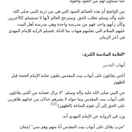
كما سيكون لهم من النفوذ والقوة.
من الواضح أن هذه العمائم السود التي هي من ذرية النبي صلى الله
عليه وآله وسلم تطلب الحق, وستزعج العالم لأنها لا تستسلم كالآخرين,
وكأن رأيهم واحد, فهم من مدرسة واحدة وهي مدرسة أهل البيت
عليهم السلام التي تعلمهم هيهات منا الذلة, فتسلم الراية للإمام المهدي
في آخر الزمان.
*العلامة السادسة الكبرى:
أبواب
القدس
أناس يقاتلون على أبواب بيت المقدس يلقون عناية الإمام الحجة قبل
الظهور
عن النبي صلى الله عليه وآله وسلم: "لا تزال عصابة من أمّتي يقاتلون
على أبواب بيت المقدس وما حوله لا يضرهم خذلان من خذلهم ظاهرين
[10]
على الحق إلى أن تقوم الساعة (الظهور)
ورد في الرواية عن الإمام المهدي أنه:
"حزب يقاتل على أبواب بيت المقدس أنا منهم وهم مني" (مئتان