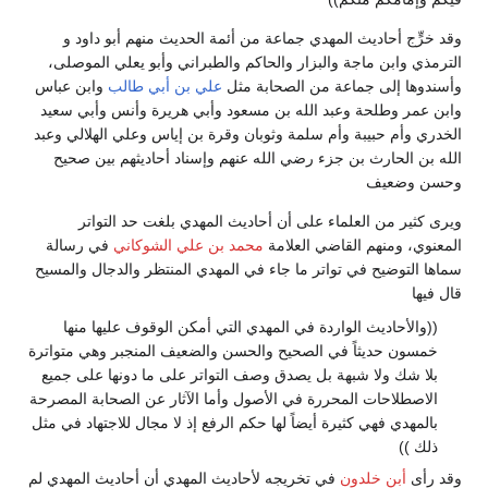
وقد خرٍّج أحاديث المهدي جماعة من أئمة الحديث منهم أبو داود و
الترمذي وابن ماجة والبزار والحاكم والطبراني وأبو يعلي الموصلى،
وأسندوها إلى جماعة من الصحابة مثل
علي بن أبي طالب
وابن عباس
وابن عمر وطلحة وعبد الله بن مسعود وأبي هريرة وأنس وأبي سعيد
الخدري وأم حبيبة وأم سلمة وثوبان وقرة بن إياس وعلي الهلالي وعبد
الله بن الحارث بن جزء رضي الله عنهم وإسناد أحاديثهم بين صحيح
وحسن وضعيف
ويرى كثير من العلماء على أن أحاديث المهدي بلغت حد التواتر
المعنوي، ومنهم القاضي العلامة
محمد بن علي الشوكاني
في رسالة
سماها التوضيح في تواتر ما جاء في المهدي المنتظر والدجال والمسيح
قال فيها
((والأحاديث الواردة في المهدي التي أمكن الوقوف عليها منها
خمسون حديثاً في الصحيح والحسن والضعيف المنجبر وهي متواترة
بلا شك ولا شبهة بل يصدق وصف التواتر على ما دونها على جميع
الاصطلاحات المحررة في الأصول وأما الآثار عن الصحابة المصرحة
بالمهدي فهي كثيرة أيضاً لها حكم الرفع إذ لا مجال للاجتهاد في مثل
ذلك ))
وقد رأى
أبن خلدون
في تخريجه لأحاديث المهدي أن أحاديث المهدي لم