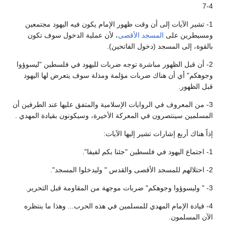
4-7
1- تشير الآيات إلى أن وقت ظهور الإمام يكون فيه اليهود مجتمعين
ومسيطرين على
المسجد الأقصى
، لأن عملية الدخول سوف تكون
بالقوة، إلى المسجد (دخول الفاتحين).
2- أن قبل الظهور مباشرة توجه ضربات لليهود في فلسطين "ليسوؤوا
وجوهكم" أي أن هناك ضربات مؤلمة ومذلة سوف يتعرض لها اليهود
قبل الظهور.
3- من المعروف في الروايات الإسلامية والمتفق عليها عند الطرفين أن
المسلمين سينتصرون في المعركة الأخيرة، وسيكونون بقيادة المهدي .
إذاً هناك أربع إشارات تشير إليها الآيات:
1- اجتماع اليهود في فلسطين "جئنا بكم لفيفا".
2- احتلالهم للمسجد الأقصى والقدس " وليدخلوا المسجد".
3- " وليسوؤوا وجوهكم" ضربات موجهة من المقاومة قبل التحرير.
4- قيادة الإمام المهدي للمسلمين في هذه الحرب... وهذا ما ينتظره
الآن المسلمون.