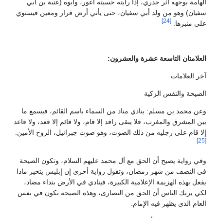
الهامة بوجهه أثر جدري، إذا رأيته حسبته أعور، وأبوه (عتبة بن أبي
سفيان) وهو من ولد أبي سفيان، حتى يأتي أرض قرار ومعين فيستوي
[24]
على منبرها.
العلامتان التاسعة عشرة والعشرون:
آخر العلامات
الصيحة والنفس الزكية
وعن محمد بن مسلم: ينادي مناد من السماء باسم القائم، فيسمع ما
بين المشرق والمغرب، فلا يبقى راقد إلا قام، ولا قائم إلا قعد، ولا قاعد
إلا قام على رجليه من ذلك الصوت، وهو صوت جبرائيل، الروح الأمين.
[25]
وفي رواية يصيح أن الحق مع آل محمد عليهم السلام، وتكون الصيحة
في النصف من شهر رمضان، وتقول رواية أخرى إن إبليس يتحير ماذا
يفعل بهذه الهزيمة الإعلامية الكبيرة، فينادي في الأرض بنداء مضاد،
لكي يربك الناس أن الحق من النصارى، وهذه الصيحة تكون في نفس
العام الذي يظهر فيه الإمام.