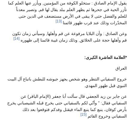
يقول الإمام الصادق : ستخلو الكوفة من المؤمنين, ويأزر عنها العلم كما
تأزر الحية في جحرها ثم يظهر العلم ببلد يقال لها قم, وتصير معدناً
للعلم والفضل حتى لا يبقى في الأرض مستضعف في الدين حتى
[13]
المخدّرات وذلك عند قرب ظهور قائمنا
وعن الصادق : وأن البلايا مرفوعة عن قم وأهلها, وسيأتي زمان تكون
[14]
قم وأهلها حجة على الخلائق, وذلك زمان غيبة قائمنا إلى ظهوره
*العلامة العاشرة الكبرى:
العراق
خروج السفياني النتظر وهو شخص يجهز جيوشه للبطش باتباع آل البيت
النبوي قبل ظهور المهدي.
عن جابر بن زيد الجعفي قال سألت أبا جعفر (الإمام الباقر) عن
السفياني فقال: " وأنّي لكم بالسفياني حتى يخرج قبله الشيصباني يخرج
بأرض كوفان، ينبع كما ينبع الماء فيقتل وفدكم فتوقعوا بعد ذلك
[15]
السفياني وخروج القائم