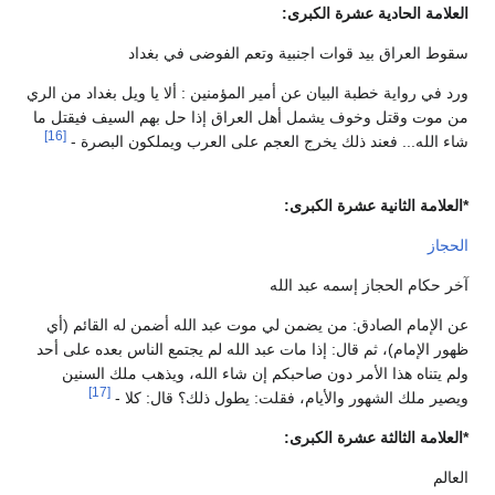
العلامة الحادية عشرة الكبرى:
سقوط العراق بيد قوات اجنبية وتعم الفوضى في بغداد
ورد في رواية خطبة البيان عن أمير المؤمنين : ألا يا ويل بغداد من الري
من موت وقتل وخوف يشمل أهل العراق إذا حل بهم السيف فيقتل ما
[16]
شاء الله... فعند ذلك يخرج العجم على العرب ويملكون البصرة -
*العلامة الثانية عشرة الكبرى:
الحجاز
آخر حكام الحجاز إسمه عبد الله
عن الإمام الصادق: من يضمن لي موت عبد الله أضمن له القائم (أي
ظهور الإمام)، ثم قال: إذا مات عبد الله لم يجتمع الناس بعده على أحد
ولم يتناه هذا الأمر دون صاحبكم إن شاء الله، ويذهب ملك السنين
[17]
ويصير ملك الشهور والأيام، فقلت: يطول ذلك؟ قال: كلا -
*العلامة الثالثة عشرة الكبرى:
العالم