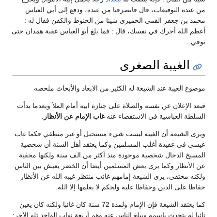
من عنده التوقيعات، قال فانصرفنا من عنده، ودفع إلى أبي العباس
محمد بن جعفر القمي الحميري شيئا من الحنوط والكفن فقال له :
أعظم الله أجرك في نفسك، قال : فما بلغ أبو العباس عقبة همدان حتى
توفي .
الغيبة الصغرى
موضوع الغيبة عند الشيعة له الكثير من الابعاد والأبحاث ملخصه
فبعد الإعلان عن نفسه والصلاة على جنازة ابيه أمام الملأ وبعدما بدأت
السلطة العباسية في الاستقصاء عنه
غاب الإمام عن الأنظار
.
ويرى الشيعة أن الغيبة ليست شيء مستحيل أو غير منطقي فكما غاب
عيسى في عقيدة أغلب المسلمين وكما يعتقد أهل السنة أن شخصية
المسيخ الدجال شخصية موجودة منذ أكثر من الف سنة ولكنها مخفية
عن الأنظار وكما يرى بعض المسلمين أيضا أن الخضر يعيش بين الناس
ولكنه مختفي، يرى الشيعة إمامهم غائب منتظر غيبه الله عن الأنظار
حفاظا على الدين وحفاظا عليه ولحكم لا يعلمها إلا الله.
كما يعتقد الشيعة فإن الإمام ولمدة 72 سنة كان غائبا ولكنه كان يعين
نائبا له يتحدث باسمه ويبلغ الناس عنه وهم أربعة نواب الواحد تلو الآخر: