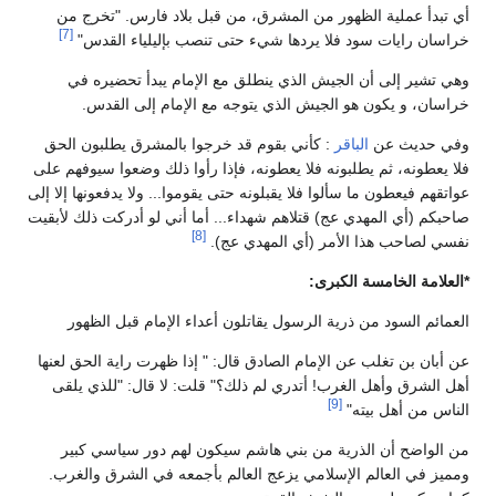
أي تبدأ عملية الظهور من المشرق، من قبل بلاد فارس. "تخرج من
[7]
خراسان رايات سود فلا يردها شيء حتى تنصب بإليلياء القدس"
وهي تشير إلى أن الجيش الذي ينطلق مع الإمام يبدأ تحضيره في
خراسان، و يكون هو الجيش الذي يتوجه مع الإمام إلى القدس.
وفي حديث عن
الباقر
: كأني بقوم قد خرجوا بالمشرق يطلبون الحق
فلا يعطونه، ثم يطلبونه فلا يعطونه، فإذا رأوا ذلك وضعوا سيوفهم على
عواتقهم فيعطون ما سألوا فلا يقبلونه حتى يقوموا... ولا يدفعونها إلا إلى
صاحبكم (أي المهدي عج) قتلاهم شهداء... أما أني لو أدركت ذلك لأبقيت
[8]
نفسي لصاحب هذا الأمر (أي المهدي عج).
*العلامة الخامسة الكبرى:
العمائم السود من ذرية الرسول يقاتلون أعداء الإمام قبل الظهور
عن أبان بن تغلب عن الإمام الصادق قال: " إذا ظهرت راية الحق لعنها
أهل الشرق وأهل الغرب! أتدري لم ذلك؟" قلت: لا قال: "للذي يلقى
[9]
الناس من أهل بيته"
من الواضح أن الذرية من بني هاشم سيكون لهم دور سياسي كبير
ومميز في العالم الإسلامي يزعج العالم بأجمعه في الشرق والغرب.