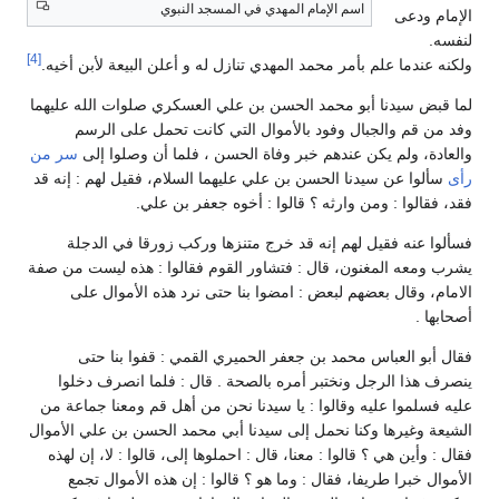
اسم الإمام المهدي في المسجد النبوي
الإمام ودعى
لنفسه.
[4]
ولكنه عندما علم بأمر محمد المهدي تنازل له و أعلن البيعة لأبن أخيه.
لما قبض سيدنا أبو محمد الحسن بن علي العسكري صلوات الله عليهما
وفد من قم والجبال وفود بالأموال التي كانت تحمل على الرسم
والعادة، ولم يكن عندهم خبر وفاة الحسن ، فلما أن وصلوا إلى
سر من
رأى
سألوا عن سيدنا الحسن بن علي عليهما السلام، فقيل لهم : إنه قد
فقد، فقالوا : ومن وارثه ؟ قالوا : أخوه جعفر بن علي.
فسألوا عنه فقيل لهم إنه قد خرج متنزها وركب زورقا في الدجلة
يشرب ومعه المغنون، قال : فتشاور القوم فقالوا : هذه ليست من صفة
الامام، وقال بعضهم لبعض : امضوا بنا حتى نرد هذه الأموال على
أصحابها .
فقال أبو العباس محمد بن جعفر الحميري القمي : قفوا بنا حتى
ينصرف هذا الرجل ونختبر أمره بالصحة . قال : فلما انصرف دخلوا
عليه فسلموا عليه وقالوا : يا سيدنا نحن من أهل قم ومعنا جماعة من
الشيعة وغيرها وكنا نحمل إلى سيدنا أبي محمد الحسن بن علي الأموال
فقال : وأين هي ؟ قالوا : معنا، قال : احملوها إلى، قالوا : لا، إن لهذه
الأموال خبرا طريفا، فقال : وما هو ؟ قالوا : إن هذه الأموال تجمع