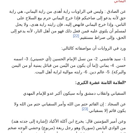
اليماني
عن الصادق : وليس في الراويات راية أهدى من راية اليماني، هي راية
حق لأنه يدعو إلى صاحبكم فإذا خرج اليماني حرم بيع السلاح على
الناس، وإذا خرج اليماني فانهض إليه، فإن رايته راية هدى، ولا يحل
لمسلم أن يلتوي عليه فمن فعل ذلك فهو من أهل النار، لأنه يدعو إلى
[22]
الحق، وإلى صراط مستقيم.
ورد في الروايات أن مواصفاته كالتالي:
1- سيد هاشمي. 2- من نسل الإمام الحسين (أي حسيني). 3- اسمه
حسن. 4- يماني (إما أن يكون من اليُمن من قبائل يمنية أو من اليمن
والبركة). 5- عالم دين. 6- رايته موالية لراية أهل البيت.
*العلامة الثامنة عشرة الكبرى:
السفياني وانقلاب دمشق وأنه سيكون أكبر عدو للإمام المهدي
عن السجاد : إن القائم حتم من الله وأمر السفياني حتم من الله ولا
[23]
يكون قائم إلا بسفياني.
وعن أمير المؤمنين قال: يخرج ابن آكلة الأكباد (إشارة إلى جدته هند)
من الوادي اليابس (سوريا) وهو رجل ربعة (مربوع) وحشي الوجه ضخم