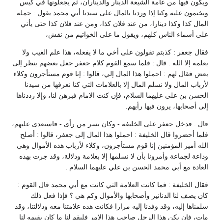
ويكون فيها من عامة الشيعة الدينار والديناران، ثم يجعلونها في كيس
ويختمون عليه وكنا إذا وردنا بالمال على سيدنا أبي محمد يقول : جملة
المال كذا وكذا دينارا، من عند فلان كذا، ومن عند فلان كذا حتى يأتي
على أسماء الناس كلهم، ويقول ما على الخواتيم من نقش،
فقال جعفر : كذبتم تقولون على أخي ما لا يفعله، هذا علم الغيب ولا
يعلمه إلا الله . قال : فلما سمع القوم كلام جعفر جعل بعضهم ينظر إلى
بعض فقال لهم : احملوا هذا المال إلي، قالوا : إنا قوم مستأجرون وكلاء
لأرباب المال ولا نسلم المال إلا بالعلامات التي كنا نعرفها من سيدنا
الحسن بن علي عليهما السلام، فإن كنت الامام فبرهن لنا، وإلا رددناها
إلى أصحابها، يرون فيها رأيهم.
قال : فدخل جعفر على الخليفة - وكان بسر من رأى - فاستعدى عليهم،
فلما أحضروا قال الخليفة : احملوا هذا المال إلى جعفر، قالوا : أصلح
الله أمير المؤمنين إنا قوم مستأجرون، وكلاء لأرباب هذه الأموال وهي
وداعة لجماعة وأمرونا بأن لا نسلمها إلا بعلامة ودلالة، وقد جرت بهذه
العادة مع أبي محمد الحسن بن علي عليهما السلام .
فقال الخليفة : فما كانت العلامة التي كانت مع أبي محمد قال القوم :
كان يصف لنا الدنانير وأصحابها والأموال وكم هي ؟ فإذا فعل ذلك
سلمناها إليه، وقد وفدنا إليه مرارا فكانت هذه علامتنا معه ودلالتنا، وقد
مات، فإن يكن هذا الرجل صاحب هذا الامر فليقم لنا ما كان يقيمه لنا