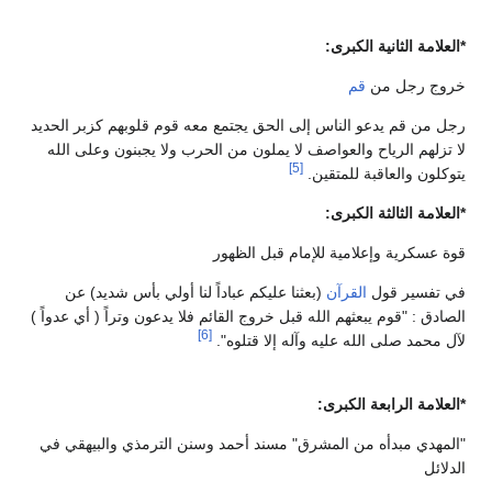
*العلامة الثانية الكبرى:
خروج رجل من
قم
رجل من قم يدعو الناس إلى الحق يجتمع معه قوم قلوبهم كزبر الحديد
لا تزلهم الرياح والعواصف لا يملون من الحرب ولا يجبنون وعلى الله
[5]
يتوكلون والعاقبة للمتقين.
*العلامة الثالثة الكبرى:
قوة عسكرية وإعلامية للإمام قبل الظهور
في تفسير قول
القرآن
(بعثنا عليكم عباداً لنا أولي بأس شديد) عن
الصادق : "قوم يبعثهم الله قبل خروج القائم فلا يدعون وتراً ( أي عدواً )
[6]
لآل محمد صلى الله عليه وآله إلا قتلوه".
*العلامة الرابعة الكبرى:
"المهدي مبدأه من المشرق" مسند أحمد وسنن الترمذي والبيهقي في
الدلائل