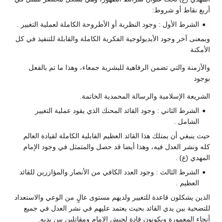
أربع نقاط أو شروط:
الشرط الأول : وجود النظرية أو الأطروحة الكاملة لعملية التغيير .
وبمعنى آخر وجود الأيديولوجية الفكرية الكاملة والقابلة للتنفيذ في كل
الأمكنة
والأزمنة والتي تضمن الرفاهية للبشرية جمعاء، وهذا ما تم بالفعل
بوجود
الشريعة الإسلامية والرسالة المحمدية الخاتمة.
الشرط الثاني : وجود القائد المحنك الذي يقود عملية التغيير
الشامل .
حيث ينبغي أن يمتلك هذا القائد العظيم القابلية الكاملة لقيادة العالم
كله ونشر العدل فيه، وهذا أيضا قد حصل والمتمثل في وجود الإمام
المهدي (ع) .
الشرط الثالث : وجود العدد الكافي من الأنصار والمؤازرين للقائد
العظيم .
الذين يشكلون قاعدة للتغيير ولديهم مستوى عالٍ من الوعي والاستعداد
للتضحية بين يدي القائد بحيث يعتمد عليهم في نشر العدل في جميع
أنحاء المعمورة ويكونون قادة لجيش الإمام ومقاتلين بين يديه.