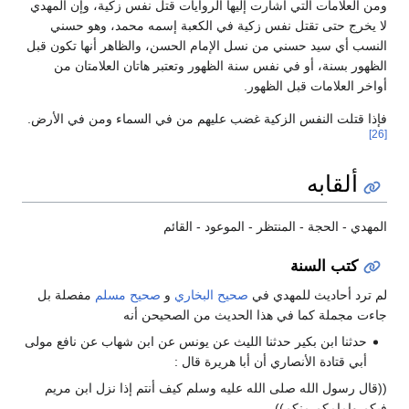
ومن العلامات التي أشارت إليها الروايات قتل نفس زكية، وإن المهدي
لا يخرج حتى تقتل نفس زكية في الكعبة إسمه محمد، وهو حسني
النسب أي سيد حسني من نسل الإمام الحسن، والظاهر أنها تكون قبل
الظهور بسنة، أو في نفس سنة الظهور وتعتبر هاتان العلامتان من
أواخر العلامات قبل الظهور.
فإذا قتلت النفس الزكية غضب عليهم من في السماء ومن في الأرض.
[26]
ألقابه
المهدي - الحجة - المنتظر - الموعود - القائم
كتب السنة
لم ترد أحاديث للمهدي في
صحيح البخاري
و
صحيح مسلم
مفصلة بل
جاءت مجملة كما في هذا الحديث من الصحيحن أنه
حدثنا ‏ابن بكير ‏حدثنا ‏الليث ‏عن ‏يونس ‏عن ‏‏ابن شهاب ‏عن ‏نافع‏ ‏مولى
‏أبي قتادة الأنصاري ‏أن ‏‏أبا هريرة ‏قال :‏
‏((قال رسول الله ‏‏صلى الله عليه وسلم‏ ‏كيف أنتم إذا نزل ‏ابن مريم
‏فيكم وإمامكم منكم))‏