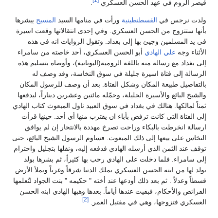
قيصر الروم في عهد الحسن العسكري
.
ولدت نرجس في
القسطنطينية
ورأت في منامها السيد
المسيح
يبشرها
بأنها ستتزوج من الحسن العسكري. وفي إحدى انتقالاتها وقعت اسيرة
في يد المسلمين وجيئ بها إلى بغداد. وتقول الروايات انه في هذه
الأثناء وجه
علي الهادي
أبو الحسن العسكري، أحد خاصته من سامراء
إلى بغداد مع رسالة منه باللغة الرومية(اليونانية)، وأوصاه بتسليم هذه
الرسالة إلى فتاة اسيرة جليلة في سوق النخاسة، وقد وصف له
بالتفاصيل طبيعة المكان وشكل الفتاة. بعد أن وصف للرسول المكان
والشيخ البائع والأسيرة الجليلة، وحمّله مائتين وعشرين ديناراً، ليدفعها
ثمناً لمالكها. هنالك في بغداد في سوق العبيد ناول المبعوث كتاب الهادي
إلى الفتاة التي كانت ترفض بأباء ان يقترب منها أي أحد. حينها قرأت
ارسالة انخرطت بالبكاء وراحت تصرخ مهددة بالانتحار إن لم يوافق
النخاس على بيعها إلى ذلك المبعوث. فساوم الرسول الشيخ البائع، حتى
توقف عند الثمن الذي أرسله الهادي فدفعه إليه، ونقلها بتجليل واحترام
إلى سامراء. فلما دخلت على الهادي رحب بها كثيراً، ثم بشرها بولد
يولد لها من ابنه الحسن العسكري يملك الدنيا شرقاً وغرباً ويملأ الأرض
قسطاً وعدلاً . ثم بعد ذلك أودعها عند أخته " حكيمه " بنت الجواد لتُعلمها
الفرائض والأحكام، فبقيت عندها أياماً. بعدها وهبها الهادي ابنه الحسن
[2]
العسكري فتزوجها، وهي في مقتبل العمر.