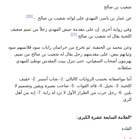
شعيب بن صالح
[20]
عن عمار بن ياسر: المهدي على لوائه شعيب بن صالح. -
وفي رواية أخرى: إن على مقدمة جيش المهدي رجلاً من تميم ضعيف
[21]
اللحية يقال له شعيب بن صالح.
وعن محمد بن الحنفية: ثم تخرج من خراسان رايات سود قلانسهم سود
وثيابهم بيض، على مقدمتهم رجل يقال له شعيب بن صالح من تميم،
يهزمون أصحاب السفياني، حتى تنزل ببيت المقدس توطئ للمهدي
سلطانه.
أما مواصفاته بحسب الروايات كالتالي: 1- شاب أسمر. 2- خفيف
اللحية. 3- نحيل. 4- قائد القوات. 5- صاحب بصيرة ويقين وتصميم لا
يلين. 6- رجل حرب من الطراز الأول لا ترد له راية. 7- إنه من أهل
الري.
*العلامة السابعة عشرة الكبرى:
القادة