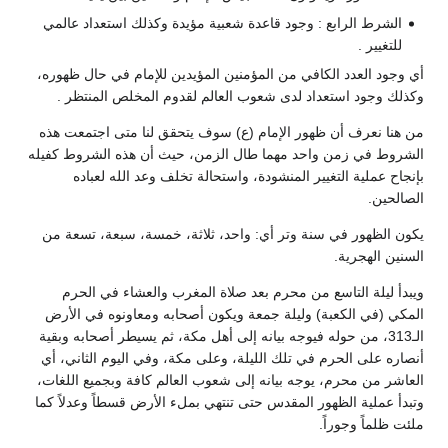
الشرط الرابع : وجود قاعدة شعبية مؤيدة وكذلك استعداد عالمي
للتغيير .
أي وجود العدد الكافي من المؤمنين المؤيدين للإمام في حال ظهوره،
وكذلك وجود استعداد لدى شعوب العالم لقدوم المخلص المنتظر .
من هنا نعرف أن ظهور الإمام (ع) سوف يتحقق لنا متى اجتمعت هذه
الشروط في زمن واحد مهما طال الزمن، حيث أن هذه الشروط كفيله
بإنجاح عملية التغيير المنشودة، واستحالة تخلف وعد الله لعباده
الصالحين.
يكون الظهور في سنة وتر أي: واحد، ثلاثة، خمسة، سبعة، تسعة من
السنين الهجرية.
ويبدأ ليلة التاسع من محرم بعد صلاة المغرب والعشاء في الحرم
المكي (في الكعبة) وليلة جمعة ويكون أصحابه ومعاونوه في الأرض
الـ313، من حوله فيوجه بيانه إلى أهل مكة، ثم يسيطر أصحابه وبقية
أنصاره على الحرم في تلك الليلة، وعلى مكة، وفي اليوم الثاني، أي
العاشر من محرم، يوجه بيانه إلى شعوب العالم كافة وبجميع اللغات،
وتبدأ عملية الظهور المقدس حتى تنتهي بملء الأرض قسطاً وعدلاً كما
ملئت ظلماً وجوراً.