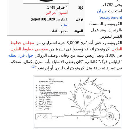
وفي 1782،
وُلِدَ
4 فبراير 1749
استحدث
ميزان
آشتون-أندر-لاين
escapement
توفي
1 مارس 1829
(aged 80)
الكرونومتر الممسك
لندن
بالزنبرك. وقد عمل
المهنة
صانع ساعات
الكثير لتطوير
الكرونومتر، حتى أنه مُنـِح £3,000 جنيه استرليني من
مجلس خطوط
الطول
. كرونومتراته قد وُصِفوا في نشرة من
مفوضي خطوط الطول
في 1806. وبعد أربعين سنة من وفاته، وصف الروائي
جول ڤرن
بطله
"فيلياس فوگ" كالتالي، "كان يعطي الانطباع بأنه متزنً بكمال، متحكم
[1]
في تصرفاته بدقة مثل كرونومترات لروي أو إيرنشو."