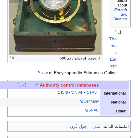
article
about
Earnsh
aw,
Thomas
.
^
Tho
ma
s
كرونومتر إيرن‌شو رقم 506
Ear
nsh
aw
at Encyclopaedia Britannica Online.
Authority control databases
أخف
ISNI
VIAF
FAST
International
Germany
National
SNAC
Other
الكلمات الدالة:
لندن
جول ڤرن