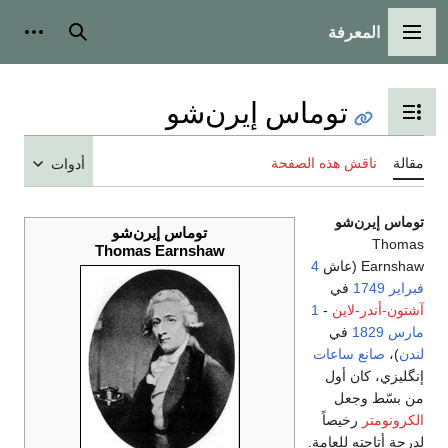
المعرفة
القائمة الرئيسية
بحث
أدوات
توماس إيرن‌شو
تبديل عرض جدول المحتويات
مقالة
ناقش هذه الصفحة
أدوات
توماس إيرن‌شو
توماس إيرن‌شو
Thomas
Thomas Earnshaw
Earnshaw (عاش
4
فبراير
1749
في
آشتون-أندر-لاين
-
1
مارس
1829
في
لندن
)،
صانع ساعات
إنگليزي، كان أول
من بسّط وجعل
الكرونومتر
رخيصاً
لدرجة أتاحته للعامة.