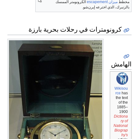
مخطط
ميزان escapement
الكرونومتر الممسك
بالزنبرك، الذي اخترعه إيرن‌شو.
كرونومترات في رحلات بحرية بارزة
الهامش
Wikisou
rce
has
the text
of the
1885–
1900
Dictiona
ry of
National
Biograp
hy's