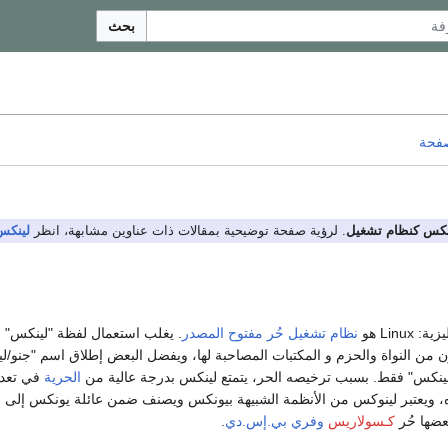
بحث
صفحة
نكس كنظام تشغيل
. لرؤية صفحة توضيحية بمقالات ذات عناوين مشابهة، انظر
لينكس
يزية:
Linux
هو
نظام تشغيل
حُر
مفتوح المصدر
. يغلب استعمال لفظة "لينكس" و
ن من النواة والحزم و المكتبات المصاحبة لها، ويفضل البعض إطلاق اسم "جنو/
لينكس" فقط. بسبب ترخيصه الحر، يتمتع لينكس بدرجة عالية من
الحرية
في تعدي
ه، ويعتبر لينوكس من الأنظمة الشبيهة بيونكس ويصنف ضمن عائلة يونكس إلى 
عضها حُر
كـسولاريس
وفري بي.إس.دي
.