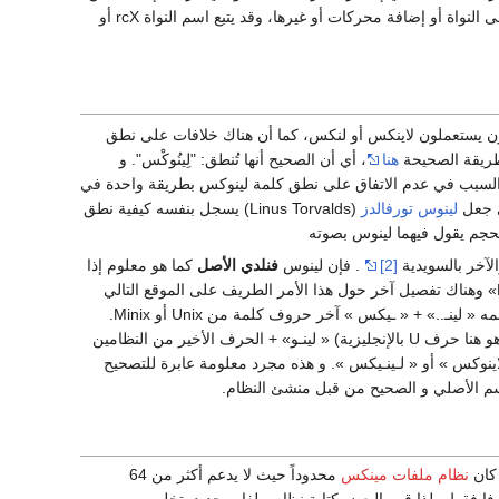
الجيل 2.4 و 2.6 . أما الخانة الثالثة و الرابعة فتشيران إلى تعديلات أقل جذرية ، تتمثل في تحسينات على النواة أو إضافة محركات أو غيرها، وقد يتبع اسم النواة rcX أو
رون يستعملون لاينكس أو لنكس، كما أن هناك خلافات على نطق
طريقة الصحيحة
هنا
، أي أن الصحيح أنها تُنطق: "لِينُوكْس". و
والسبب في عدم الاتفاق على نطق كلمة لينوكس بطريقة واحدة في
لينوس تورفالدز
(Linus Torvalds) يسجل بنفسه كيفية نطق
لحجم يقول فيهما لينوس بصوته
لآخر بالسويدية
[2]
. فإن لينوس
فنلدي الأصل
كما هو معلوم إذا
وسبب الالتباس هو اعتقاد البعض أن اختيار « لينوس » لتسمية نظامه هي منحوتة من أول اسمه « لينـ..» + « ـيكس » آخر حروف كلمة من Unix أو Minix.
وموضوع الخلاف هو في حد حروف النحت فإنه اختار التسمية نحوتة من اسمه إلى الحرف واو (و هو هنا حرف U بالإنجليزية) « لينـو» + الحرف الأخير من النظامين
» أو « لاينوكس » أو « لـينـيكس ». و هذه مجرد معلومة عابرة للتصحيح
اسم الأصلي و الصحيح من قبل منشئ النظام.
كان
نظام ملفات مينكس
محدوداً حيث لا يدعم أكثر من 64
ت كحد أقصى لحجم الملفات ، كما أن أكثر عدد من الحروف في أسماء الملفات كان 14 حرفا فقط ، لذا قرر البعض كتابة نظام ملفات جديد يتخلص من