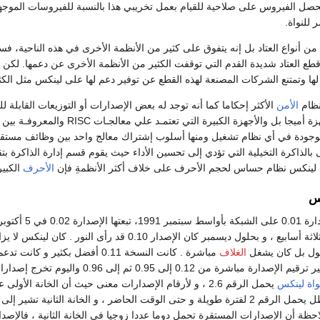
حصل الفيروس على صلاحية للقيام بعمل تخريبي هذا بالنسبة للفيروسات الموج
للنواة.
من أنواع العتاد بل إنه يتفوق على كثير من الأنظمة الأخرى في هذه الناحية، ف
طع العتاد شديدة القدم التي توقفت الكثير من الأنظمة الأخرى عن دعمها. لكن أ
ها وتمتنع الشركات المصنعة لهذه القطع عن توفير دعم لها على لينكس مثل الكث
نظام
الأمن
الأكثر إحكاما كما أنه توجد له بعض الإصدارات أو التوزيعات القابلة
جا بل والأجهزة الكبيرة التي تعتمـد علي معالجـات RISC والمعروفـة بين النـاس باسـم الأجهـزة Mini / Mainframe . يحتوي
وجودة في أي نظام تشغيل ومنها أسلوب إشتراك معالج واحد بين وظائف مستقلة
الذاكرة التخيلية التي تؤدي إلى تحسين الأداء حيث يقوم قسم إدارة الذاكرة 
. لينكس نظام حساس لحجم الأحرف على خلاف أكثر الأنظمةِ فإن
الأحرف
الكبير
س
أصدر أول لينكس 
ول بل كان يشغل
الغلاف
مباشرة . كانت النسخة 0.11 أفضل بكثير و كانت تدعم لوحة مفاتيح متعددة اللغات ، الأقراص المرنة ،
واة لينكس
يحمل الرقم 2.6 ، و لأرقام الإصدارات معنى حيث أن الخانة
الأرقام 0 و 1 و 2، و ظل يحمل الرقم 2 لفترة طويلة و حتى الوقت الحاضر ، و الخان