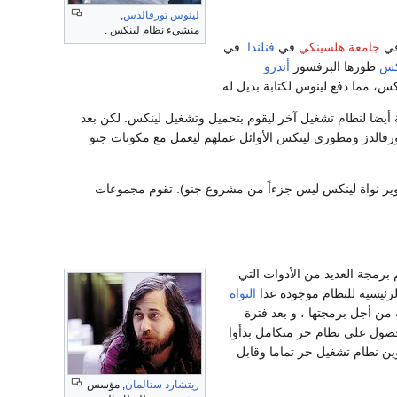
لينوس تورفالدس
,
منشيء نظام لينكس .
في
جامعة هلسينكي
في
فنلندا
. في
كس
طورها البرفسور
أندرو
، مما دفع لينوس لكتابة بديل له.
أيضا لنظام تشغيل آخر ليقوم بتحميل وتشغيل لينكس. لكن بعد
فالدز ومطوري لينكس الأوائل عملهم ليعمل مع مكونات جنو
طوير نواة لينكس ليس جزءاً من مشروع جنو). تقوم مجموعات
 برمجة العديد من الأدوات التي
لرئيسية للنظام موجودة عدا
النواة
من أجل برمجتها ، و بعد فترة
تمين بالحصول على نظام حر متكامل بدأوا
ين نظام تشغيل حر تماما وقابل
ريتشارد ستالمان
, مؤسس