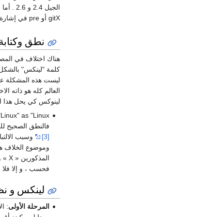
gitX أو pre في إشارة إلى إصدارات تحت التجربة أو طازجة من مخزن التغيرات أو برقعة.
نطق وكتابة
هناك اختلاف في المص
كلمة "لينكس" بالشكل 
ليست هذه المشكلة عند
العالم كله هو ذاته الاختلاف في نطق كلمات مثل
لينوكس كي يحل هذا ال
ounce "Linux" as "Linux
فالنطق الصحيح للكلمة هو: « لِينُوكْس » .
[3]
المذ
فحسب ، و إلا فلا
لينكس و نظ
المرحلة الأولى
: ا