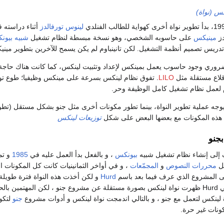
كس (نواة)
لينوس تورفالدز
أثناء دراسته 
دز
مينيكس
على حاسوبه الشخصي، وهو نسخة مبسطة لنظام تشغيل
شبيه بيون
ريس تصميم أنظمة التشغيل. لكن تانينباوم لم يكن يسمح للآخرين بتطوير مينيكس
ضروري وجود حاسوب يعمل بمينكس لإعداد وتثبيت لينكس، كما كانت هناك حاجة 
لاع مستقلة مثل
LILO
. تفوق نظام لينكس بسرعة على مينكس وظيفيا؛ طوع تور
 لعمل نظام تشغيل كامل الوظيفة وحر.
ز يوجه عملية تطوير النواة، بينما تطور مكونات أخرى مثل جنو بشكل مستقل (ت
هذه المكونات مع بعضها البعض على شكل
توزيعات لينكس
بجنو
إلى إنشاء نظام تشغيل شبيه
بيونكس
، و بالفعل بدأ العمل عليه في
1985
و تم
ثل
محررات النصوص
و
المجمّعات
، و في أواخر الثمانينيات كانت كل المكونات ا
لى المشروع الذي عرف فيما بعد باسم
Hurd
و لكن أخذت هذه النواة فترة طويلة 
قليلة من بدأ العمل في Hurd ظهرت نواة لينكس بصورة مستقلة عن مشروع جنو ، لكن المه
 لينكس لتعمل مع جنو ، و بالتالي اندمجت نواة لينكس و أدوات مشروع
جنو
لتكو
ونات غير حرة.