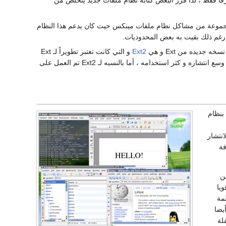
جموعة من مشاكل نظام ملفات مينكس حيث كان يدعم هذا النظام
 جديده من Ext و هي
Ext2
و التي كانت تعتبر تطويراً لـ Ext
، أما Xia كان مبنياً على نظام ملفات مينكس ، في بادئ الأمر كان Xia أكثر ثباتاً من Ext2 و بالتالي وسع انتشاره و كثر استخدامه ، أما بالنسبه لـ Ext2 تم العمل على
بنظام
نتشار
فة
ن
ويا
مة
أيضا
تقلة