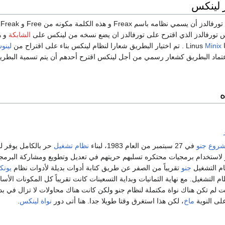
 لينكس
سم Freax و هذه الكلمة مكونه من Free و Freak و الحرف X و الذي يدل على
تورفالدز الذي اقترح على تورفالدز ان يضع نسخه من لينكس على
الشابكة
و ه
Minix
. تم اختيار البطريق شعارا لنظام لينكس بناء على اقتراح من
لينو
د البطريق كشعار رسمي من أجل لينكس اقترح أحدهم أن يتم تسمية البطريق باسم Tux و الذي يُقصد به nix
ه
روع جنو
في 27 سبتمبر من العام 1983، لبناء
نظام تشغيل
حر بالكامل يوفر 
لاستخدام برمجيات محتكره تسلبهم حريتهم في تعديل وتطويع ومشاركة البرمجي
ام التشغيل
جنو
تقريباً من الصفر عن طريق كتابة أدوات بديلة لأدوات نظام
يون
 التشغيل. مع نهاية الثمانيات وبداية التسعينات كانت تقريباً كل المكونات الأس
ت لم تكن هناك نواة مكتملة لنظام جنو ولكن كانت هناك محاولات لا تزال في بدا
على النوية
ماخ
، لكن هذا استغرق وقتا طويلا جدا. هنا أتى دور
نواة لينكس
.