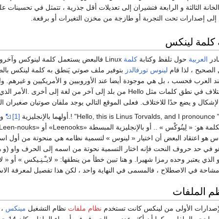
 كلمة لينكس
ادر
العربية
حول تلفظ وكتابة
كلمة
Linux فالبعض يستعمل كلمة لينوكس وآخ
الصحيح ، لذا قام
لينوس تورفالدز
بتوفير ملف صوتي يَنطق به كلمة لينكس بال
 العرب فحسب ، بل هي موجودة أيضا عند الأوروبيين و الأمريكيين و غيرهم. 
 Hello من بلد إلى آخر من لغة إلى أخرى .الأمر الذي جعل
إشكال و يضع حدًا للاختلاف. فعلى الموقع التالي يوجد ملفان صوتيان صغيران ا
Hello, this is Linus Torvalds, and I pron" !.أولهما بالإنجليزية
[1]
وا
. أو بالإنجليزية المبسطة «Leenooks» أو «Leen-nouks» وهناك تفصيل آخر حول هذا الأمر الطريف على الموقع التالي
كورين « X » و الذي يعتبر وحده رمزا شهيرا. و هنا تبين خطأ من ينطقها: « لايـْـنِـيكس 
 مشاحة في الاصطلاح ، فالمسمى في النهاية واحد ، لكن هذا تفصيل لمعرفة ال
م الملفات
لإصدارات الأولى من لينكس كانت تستخدم
نظام ملفات
نظام التشغيل
مينكس
، 
ميجاباي