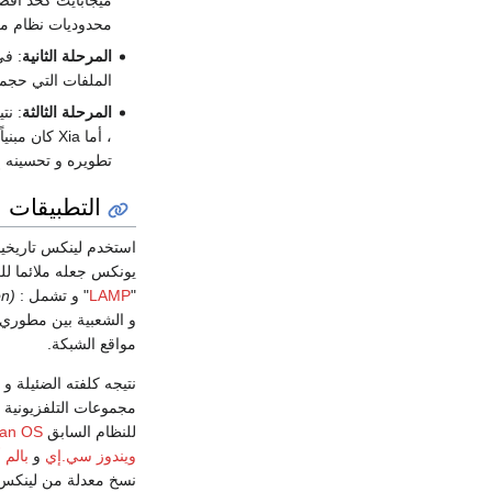
محدوديات نظام م
المرحلة الثانية
: ف
الملفات التي حجما 2 جيجابايت كحجم اقصى و كان يدعم أسماء ملفات بطول 255 حرف ، و لكن رغم ذلك بقيت به بعض ال
المرحلة الثالثة
: نتيجة
تطويره و تحسينه إ
التطبيقات
استخدم لينكس تاريخ
يونكس جعله ملائما لل
"
LAMP
" و تشمل :
(Linux, Apache, MySQL, Perl/PHP/Python)
و الشعبية بين مطوري 
مواقع الشبكة.
نتيجه كلفته الضئيلة و
مجموعات التلفزيونية و
للنظام السابق
an OS
ويندوز سي.إي
و
بالم 
نسخ معدلة من لينكس.