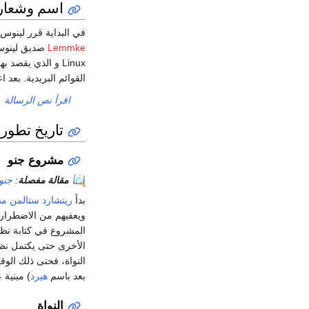
اسم وشعار
في البداية قرر لينوس تورفالدز أن يسمي نظامه با
Lemmke
صديق لينوس 
Linux و الذي يقصد بها Linus
القوائم البريدية. بعد اعتما
اقرأ نص الرسالة
تاريخ تطور
مشروع جنو
مقالة مفصلة
:
جنو
بدأ
ريتشارد ستالمن
مش
ويعفيهم من الاضطرار 
المشروع في كتابة نظ
الأخرى حتى يكتمل نظام
النواة، فحتى ذلك الوق
بعد باسم
هيرد
) مبنية 
النواة