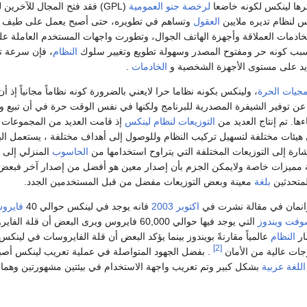
رها لينكس لكونه خاضعا
لرخصة جنو العمومية
(GPL) فقد فتح المجال للآخرين 
 لنظام تديره ملايين
العقول
وتساهم في تطويره، حتى أصبح يعمل على طيف
لخادمات العملاقة وأجهزة الهاتف الجوال، وتطورت واجهات المستخدم العاملة عل
وبسبب كونه حر ومفتوح المصدر وسهولة تطويع وتغيير سلوك
النظام
، فإن سرعة ت
ايد على مستوى الأجهزة الشخصية و
الخادمات
.
مجيات الحرة
، ولينكس بكونه نظاما حرا لايعني بالضرورة كونه نظاماً مجانياً إذ أن
 عن توفير الشيفرة المصدرية للبرنامج ولكنها في نفس الوقت حرة في أن تبيع و
ها. تم إنتاج العديد من
التوزيعات لنظام لينكس
إذ قامت العديد من المجموعات 
يئات مختلفة لتسهيل تركيب النظام وللوصول إلى أهداف مختلفة ، يستعمل 
ارة إلى التوزيعات المختلفة التي يتراوح استخدامها من
الحاسوب
المنزلي إلى ا
هة مميزات خاصة ولايمكن الجزم بأن إصدار معين هو أفضل من إصدار آخر فبعض 
لمتحدثين
بلغة
معينة وبعض التوزيعات مفضل من قبل المستخدمين الجدد.
انمان في مقالة نشرت في
اكتوبر
2003
فانه يوجد في لينكس حوالي 40
فايرو
وفت ويندوز
التي يوجد فيها حوالي 60,000 فايروس ويرى البعض أن قلة
ار
النظام
عالمياً مقارنةً بويندوز بينما يؤكد البعض أن قلة الفايروسات في لينك
[2]
جات عالية من الأمان
. بفضل الجهود المتواصلة في عملية تعريب لينكس أصب
اللغة
عربية
بشكل كبير وتم تعريب واجهة الاستخدام في بيئتين مشهورتين وهما