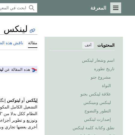
المعرفة
القائمة الرئيسية
لينكس
مقالة
ناقش هذه ال
المحتويات
أخف
اسم وشعار لينكس
تاريخ تطوره
هذه المقالة عن
لي
مشروع جنو
النواة
علاقة لينكس بجنو
لِينُكس
أو
لينوكس
إنگل
لينكس ومينكس
التشغيل الكامل المكو
التطور والنضوج
النظام ككل بدلا من "
إصدارت لينكس
وتوزيع و تطوير أجزاء
أخرى بعضها تجاري وب
نطق وكتابة كلمة لينكس