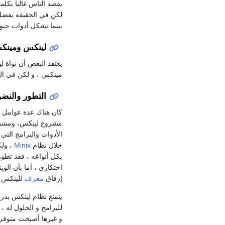
يقصد الناس غالبا بكل
لكن في الحقيقه يفضل
بينما تشكل أدوات جنو ا
لينكس ومينك
يعتقد البعض أن نواة 
مينكس ، و لكن في ال
التطور والنض
كان هناك عدة عوامل لل
مشروع لينكس، ومش
خلال نظام
Minix
، ولك
بكل أنواعه ، فقد تطو
احتكاري ، أما بأن الوي
إرفاق
معرف
للينكس ف
يتمتع نظام لينكس بدرج
للبرامج و الحلول له 
و غيرها أصبحت متوفرة