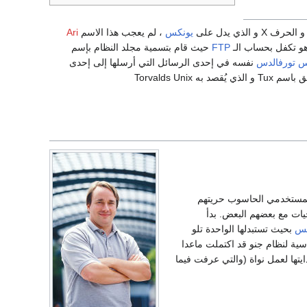
يونكس
، لم يعجب هذا الاسم
Ari
و تكفل بحساب الـ
FTP
حيث قام بتسمية مجلد النظام بإسم
س تورفالدس
نفسه في إحدى الرسائل التي أرسلها إلى إحدى
Torvalds U
لمستخدمي الحاسوب حريتهم
ات مع بعضهم البعض. بدأ
كس
بحيث تستبدلها الواحدة تلو
اسية لنظام جنو قد اكتملت ماعدا
يتها لعمل نواة (والتي عرفت فيما