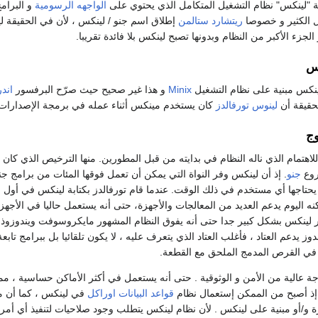
مة "لينكس" نظام التشغيل المتكامل الذي يحتوي على
الواجهه الرسومية
و البرام
 الكثير و خصوصا
ريتشارد ستالمن
إطلاق اسم جنو / لينكس ، لأن في الحقيقة 
لجزء الأكبر من النظام وبدونها تصبح لينكس بلا فائدة تقريبا.
س
لينكس مبنية على نظام التشغيل
Minix
و هذا غير صحيح حيث صرّح البرفسور
اندر
حقيقة أن
لينوس تورفالدز
كان يستخدم مينكس أثناء عمله في برمجة الإصدارات ا
وج
اهتمام الذي ناله النظام في بدايته من قبل المطورين. منها الترخيص الذي كان 
روع
جنو
. إذ أن لينكس وفر النواة التي يمكن أن تعمل فوقها المئات من برامج جن
نه اليوم يدعم العديد من المعالجات والأجهزة، حتى أنه يستعمل حاليا في الأج
ر لينكس بشكل كبير جدا حتى أنه يفوق النظام المشهور مايكروسوفت ويندوزوذل
ندوز يدعم العتاد ، فأغلب العتاد الذي يتعرف عليه ، لا يكون تلقائيا بل ببرامج 
ي القرص المدمج الملحق مع القطعة.
ة عالية من الأمن و الوثوقية . حتى أنه يستعمل في أكثر الأماكن حساسية ، مما
، إذ أصبح من الممكن إستعمال نظام
قواعد البيانات
اوراكل
في لينكس ، كما أن 
 و/أو مبنية على لينكس . لأن نظام لينكس يتطلب وجود صلاحيات لتنفيذ أي أم