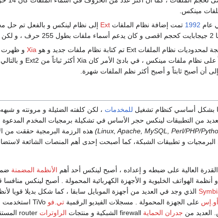
لفات مينكس.
ي عام
1992
تمت إضافة نظام الملفات
Ext
إلى نظام لينكس و بالفعل تم حل م
محدوديات.
 لمحدوديات نظام الملفات Ext تم كتابة نظام ملفات جديد و هو
Xia
و ظهرت نسخه
لى أن أصبح ثابتاً و أصبح أكثر نظم الملفات شهرة.
يا بشكل أساسي كنظام تشغيل
للمخدمات
، لكن كلفته الضئيلة و مرونته و شبهه 
عديد من التطبيقات لينكس حجر الأساس في تشكيلة برمجيات المخدم المدعوة
هذه الرزمة البرمجية حققت من الا
البرمجيات و تطبيقات الشبكة، كما أصبحت إحدى أهم المنصات الشائعة لاستضا
 القدرة العالية على ضبطه و إعداده ، أصبح لينكس أحد أهم
الأنظمة المضمنة
ضم
 أنظمة الهواتف الخليوية و الأجهزة الكهربائية المحمولة . أصبح لينكس منافسا ق
Symbi
الذي وجد في العديد من أجهزة الموبايل سابقا ، كما شكل بديلا قويا لأنظ
أو.إس
على الجهزة المحمولة . مسجلات الفيديو الرقمية
تي.فو
TiVo استخدمت 
 العديد من
جدران الحماية
firewall الشبكية و منتجات
الراوترات
router المس