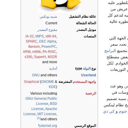
للتطوير عليه
 عريض من
يه لتدعم كل
عائلة نظام التشغيل
شبيه يونكس
طوره عالية
الحالة الشغالة
Current
موديل المصدر
مفتوح المصدر
المنصات
,
x86-64
,
MIPS
,
IA-32
 الجهة التي
SPARC
,
DEC Alpha
,
 تحدد سعر
Itanium
,
PowerPC
,
بتجميع
البرامج
ARM
,
m68k
,
PA-RISC
,
البعض مصطلح
s390
,
SuperH
,
M32R
and more
لخوادم. لكل
نوع
النواة
type
أحادية
التوزيعات
GNU
and others
Userland
واجهة المستخدم
المفترضة
&
GNOME
(
Graphical
س
وهو عدد
KDE
)
 الفايروسات في
الرخصة
Various including
س سببه تصميم
GNU General Public
License
,
BSD
ح نظام لينكس
License
,
Apache
جنوم
و
كي دي
License
,
MIT License
,
[1]
and others
الموقع الرسمي
.org
kernel