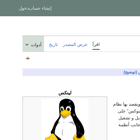
إنشاء حساب
دخول
اقرأ
عرض المصدر
تاريخ
أدوات
 (توضيح)
.
لينكس
يقصد بها نظام
لينوكس" على
ل و تشغيل
جانب أنظمة