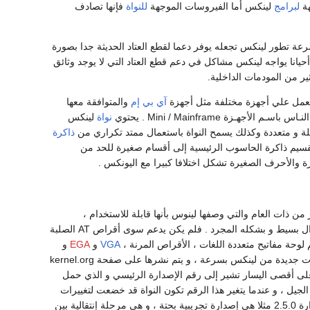
هة
لبرامج
لينكس أما الفيروسات الموجهة
للنواة
فإنها تصادف
سرعة تطور لينكس تجعله يوفر دعما لقطع العتاد الحديثة جدا بصورة
حيانا يواجه لينكس مشاكل في دعم قطع العتاد التي لا يوجد وثائق
ير من المودمات الداخلية.
 للعمل علي أجهزة مختلفة مثل أجهزة
آي بي إم
والمتوافقة معها
نواة
لينكس
 و متعددة وكذلك يسمح النواة باستعمال ممتد تكراري من
ذاكرة
بتقسيم ذاكرة الحاسوب الرئيسية إلى أقسام صغيرة للحد من
ة والأحرف الصغيرة تشكل اختلافا كبيرا مع اليونكس .
بإصدارة 0.01 على الشبكة بأواسط سبتمبر 1991، تبعتها الإصدارة 0.02 في 5 أكتوبر من ذات العام والتي وصفها لينوس بأنها قابلة للاستخدام ،
الإصدارة 0.03 تبعتها بثلاثة أسابيع ، و بحلول ديسمبر كان الإصدار 0.10 قد رأى النور . كان لينكس لا يزال بسيط و بشكله المجرد . فلم يكن يدعم سوى أقراص AT الصلبة
VGA
و
EGA
و
و غيرها . تغير ترقيم الإصدارة مباشرة من 0.12 إلى 0.95 ثم إلى 0.96 واليوم تخرج إصدارات جديدة من لينكس بسرعة ، و يتم نشرها على صفحة kernel.org
 الأولى على أقصى اليسار تشير إلى رقم الإصدارة الرئيسي و الذي حمل
ة الثانية تشير إلى الجيل ، و عندما يتغير هذا الرقم تكون النواة قد خضعت لتغييرات
جذرية ، و الجدير بالملاحظة أن الإصدارات المستقرة تحمل دوما عددا زوجيا في الخانة الثانية ، فالإصدارة 2.5.0 مثلا هي إصدارة تجريبية بحتة ، و هي مرحلة إنتقالية بين