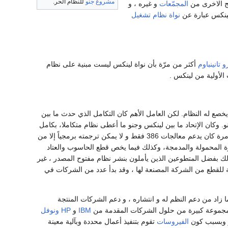
مشروع جنو
للنظام الحر.
ج الاخرى من
المجمّعات
و غيره ، و
لينكس عبارة عن
نواة نظام تشغيل
و تانينباوم
أكثر من مرّة بأن نواة لينكس ليست مبنية على نظام
لأولية من لينكس .
يخصع له النظام. لكن العامل الأهم كان التكامل الذي حدث ما بين
و. وكان الإتحاد ما بين لينكس وجنو ما أعطى نظام متكاملا، بكامل
الأدوات والبرامج التي يحتاجها أي مستخدم في ذلك الوقت. عندما قام تورفالدز بكتابة لينكس في أول مرة كان يدعم معالجات 386 فقط و لا يمكن ترجمته برمجياً إلا من
هزة المحمولة والمدمجة، وكذلك فيما يخص قطع الحاسوب والعتاد
ك بفضل المتطوعين الذين يأملون بنشر نظام مفتوح المصدر ، غير
تابعة للقطع من الشركة المصنعة لها ، وقد بدأ عدد من الشركات في
 زاد من دعم النظم له و انتشاره ، و دعم الشركات المنتجة
مجموعة كبيرة من حلول الشركات المقدمة من
IBM
و
HP
ونوفل
ر وبسبب كون
الفيروسات
تقوم بتنفيذ أعمال محددة وبآلية معينة