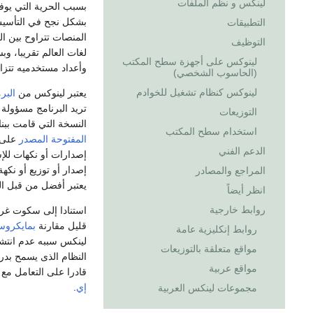
لينكس و نظم الملفات
بسبب الحرية التي يوف
بشكل نجح في التأسيس
التطبيقات
المنصات تتراوح بين ا
التوظيف
لغات العالم تقريبا، 
لينوكس على أجهزة سطح المكتب
وأعداد مستخدميه تتز
(الحاسوب الشخصي)
لينوكس كنظام تشغيل للخوادم
يعتبر لينوكس من
البر
تريد البرنامج مسؤولة
التوزيعات
النسخة التي قامت ببناء
استخدام سطح المكتب
المفتوحة المصدر
على ه
الدعم الفني
إصدارات أو نكهات للإش
إصدار أو توزيع أو نك
المراجع والمصادر
يعتبر أفضل من قبل ا
انظر أيضاً
روابط خارجية
استنادا إلى سكوت غر
قليل مقارنة
بمايكروس
روابط إنكليزية عامة
لينكس سببه عدم انتش
مواقع متعلقة بالتوزيعات
النظام الذى يسمح بدر
مواقع عربية
قادرا على التعامل مع
إي
.
مجموعات لينكس العربية