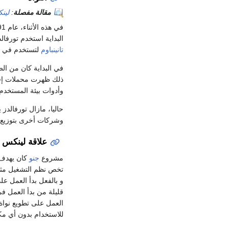
مقالة مفصلة
:
لين
في هذه الأثناء، عام 1991، بدأ تطوير نواة أخرى كهواية للطالب الفنلدي
البداية استخدم تورفال
تانينباوم
لتستخدم في تد
في البداية كان من ال
ذلك ظهرت محملات إق
وأدوات بيئة المستخدم
حاليا، مازال تورفالد
وشركات أخرى بتوزيع 
علاقة لينكس 
مشروع
جنو
كان يهدف 
تخص نظم التشغيل م
و بالفعل بدأ العمل ع
العمل على تطويع نواة
للاستخدام بدون أي مك