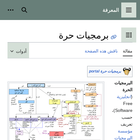
المعرفة
القائمة الرئيسية
بحث
أدوات
برمجيات حرة
تبديل عرض جدول المحتويات
مقالة
ناقش هذه الصفحة
أدوات
برمجيات حرة portal
البرمجيات
الحرة
(
انجليزية
Free
Software)،
حسب
تعريف
مؤسسة
البرمجيات