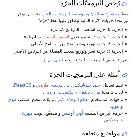
رُخص البرمجيّات الحرّة
طبقا
لريتشارد ستالمان
و
مؤسسة البرمجيات الحرة
يجب أن توفر
البرامج الحريات الأربع التالية ليطلق عليها لفظ "حرّة":
الحرية 0: حرية استعمال البرنامج كما تريد.
الحرية 1: حرية دراسة وتعديل
الشفرة المصدرية
للبرنامج.
الحرية 2: حرية توزيع ونشر نسخ من البرنامج الأصلي.
الحرية 3: حرية نشر وتوزيع نسخك المعدلة من البرنامج الأصلي.
أشهر تراخيص البرمجيات الحرّة، رخصة
جي.بي.إل
.
أمثلة على البرمجيات الحرّة
نظم تشغيل:
جنو
،
جنو/لينكس
،
بي.إس.دي
،
داروين
و
ReactOS
.
لغات برمجة
بيرل
،
بايثون
،
بي.إتش.بي
وروبي
.
واجهات المستخدم:
نظام النوفذة إكس
، وبيئات سطح المكتب
كيدي
وجنوم
.
حزمة البرامج المكتبية
أوبن أوفيس
و متصفّح الويب
موزيلا
فايرفوكس
.
مواضيع متعلقة