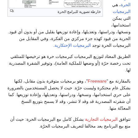
الحرة
، هي
البرمجيات
خارطة تصورية للبرامج الحرة
التي يمكن
استخدامها،
ونسخها، ودراستها، وتعديلها، وإعادة توزيعها بقليل من أو بدون أي قيود.
الحرية من قيود كهذه جزء مركزي من الفكرة، وفي المقابل من
البرمجيات الحرة توجد
البرمجيات الإحتكارية
.
الطريق المعتاد لتوزيع البرمجيات كبرمجيات حرة هو ترخيصها للمتلقي
تحت رخصة حرّة (أو وضعها للملكية العامة)، وتوفير الشفرة المصدرية
لها.
بالمقارنة مع "
Freeware
"، وهو برمجيات متوفرة بدون مقابل، لكنها
بشكل عام محتكرة وليست حرّة. حيث لا يحصل المستخدمين بالضرورة
على حري استخدامها، ونسخها، ودراستها، وتعديلها، وإعادة توزيعها. كما
أن شفرته المصدرية قد وقد لا تنشر، وقد لا يسمح بتوزيع النسخ
المعدّلة منها.
تتوافق
البرمجيات التجارية
بشكل كامل مع البرمجيات الحرة: حيث أن
منع بيع البرنامج يعد مخالفا لتعريف البرمجيات الحرّة.