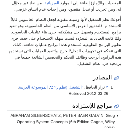
المعطيات والرِّماز) إضافة إلى الموارد
الفيزيائية
، من نفاذِ غير مخوَّل
له، ومن تخريب أو تبديل مقصود، ومن إحداث عدم اتساق عَرَضي.
أُحدِثتْ نظم التشغيل لأنها وسيلة مقبولة لجعل النظام الحاسوبي قابلاً
للاستخدام. فلتحقيق الغرض الأساسي من النظم الحاسوبية، وهو تنفيذ
برامج المستخدم وتسهيل حل مشكلاته، جرى بناء عتاديات الحاسوب.
ولمّا كانت العتاديات المجرّدة ليست سهلة الاستخدام على حدة، جرى
تطوير البرامج التطبيقية. تَستخدم هذه البرامج عملياتٍ شائعة، كتلك
التي تتحكم في تجهيزات الدخل/الخرج. ولتنفيذ العمليات التي تستخدمها
هذه البرامج، أُدرِجت وظائف التحكم والتحصيص الشائعة جميعاً في
برمجية هي: نظام التشغيل.
المصادر
^
نزار الحافظ.
"التشغيل (نظم ـ)"
.
الموسوعة العربية
.
.
Retrieved
2012-03-26
مراجع للإستزادة
ABRAHAM SILBERSCHATZ, PETER BAER GALVIN, Greg
Operating System Concepts (6th Edition Gagne, Wiley
2001).