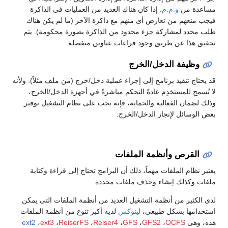
مساعدة من
و.م.م
. إذا كان هناك العديد من العمليات في الذاكرة
فيجب منعهم من تعارض أى منهم مع ذاكرة الآخر (ما لم يكن هناك
طلب محدد لمشاركة جزء محدود من الذاكرة بصورة محكومة). يتم
تحقيق هذا عن طريق وجود فراغات عناوين منفصلة.
وظيفة الدخل/الخرج
قد يحتاج تنفيذ برنامج إلى إجراء عملية دخل/خرج (من ملف مثلاً). ولأنه
لا يُسمح للمستخدِم عادةً التحكم مباشرةً في أجهزة الدخل/الخرج،
وذلك لضمان الفعالية والحماية، فإنه يجب على نظام التشغيل توفير
بعض الوسائل لإنجاز الدخل/الخرج.
القرص وأنظمة الملفات
يعتبر نظام الملفات مهماً، ذلك أن البرامج تحتاج إلى قراءة وكتابة
ملفات وكذلك إنشاء وحذف ملفات محددة.
لدى الكثير من أنظمة التشغيل العديد من أنظمة الملفات التى يمكن
استخدامها بشكل طبيعى،
لينوكس
لديه أكبر تنوع من أنظمة الملفات
هذه، وهى
OCFS
،
GFS2
،
GFS
،
Reiser4
،
ReiserFS
،
ext3
،
ext2