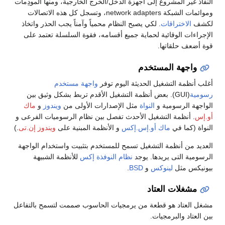
النفاذ غير المشروع إلى أجهزة الدخل/الخرج الخارجية، ومنها المودِمات
وموائمات الشبكة network adapters، وتسجل كل هذه الاتصالات
لكشف
الاختراقات
. لكي يصبح النظام محمياً وآمناً يجب الحذر واتخاذ
الإجراءات الوقائية لحماية جميع أقسامه، فقوة السلسلة تعتمد على
قوة أضعف حلقاتها.
واجهة المستخدم
أغلب أنظمة التشغيل الحديثة اليوم توفر
واجهة مستخدم
رسومية
(GUI). بعض أنظمة التشغيل الأقدم تربط بشكل وثيق بين
الواجهة الرسومية و
النواة
مثل الإصدارات الأولى من
ويندوز
و
ماك
أو.إس
. أنظمة التشغيل الأحدث تفصل بين نظام الرسوميات الفرعى و
النواة (كما في
ماك أو.إس.إكس
و الأنظمة المبنية على
ويندوز إن.تى
.)
العديد من أنظمة التشغيل تسمح للمستخدم بتثبيت واستخدام الواجهة
الرسومية التى يريدها. يوجد
نظام النوفذة إكس
للأنظمة الشبيهة
بيونيكس مثل
لينوكس
و
BSD
.
مشغلات العتاد
مشغل العتاد هو قطعة من يرمجيات الحاسوب صممت لتسمح بالتفاعل
بين العتاد والبرمجيات.