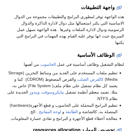
واجهة التطبيقات
هذه الواجهة توفر لمطوري البرامج والتطبيقات مجموعة من الدوال
الاساسية التي يكثر استعمالها مثل دوال لادارة الذاكرة والدوال
الرسومية ودوال لادارة الملفات وغيرها . هذه الواجهة تسهل عمل
المبرمج حيث انها توفر عليه القيام بهذه المهمات في البرامج التي
يكتبها .
الوظائف الأساسية
لنظام التشغيل وظائف أساسية في عمل
الحاسوب
من أهمها:
تنظيم ملفات المستخدم على العديد من وسائط التخزين (Storage
Media)
كالقرص الصلب
والقرص المضغوط (CDROM). كما و
يعتمد كل نظام تشغيل على نظام ملف( File System) خاص به،
مثلا، تعتمد معظم أنظمة تشغيل
مايكروسوفت
ويندوز
الجديدة على
نظام NTFS.
تنظيم البرامج المحمَلة على الحاسوب و قطع الأجهزة(hardware)
المتصلة به، كالشاشة و
الطابعة
و
لوحة المفاتيح
...الخ
معالجة أخطاء قطع الأجهزة و البرامج و تفادي خسارة المعلومات.
تحصيص الموارد resources allocation