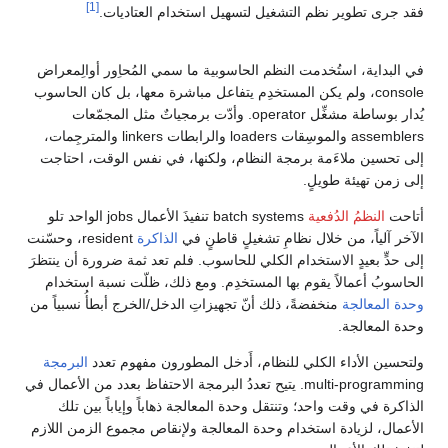
[1]
فقد جرى تطوير نظم التشغيل لتسهيل استخدام العتاديات.
في البداية، استُخدمت النظم الحاسوبية ما سمي المُحاِور أوالِمعراض
console، ولم يكن المستخدِم يتفاعل مباشرة معها، بل كان الحاسوب
يُدار بوساطة مشغِّل operator. وأدّت برمجياتٌ مثل المجمّعات
assemblers والموسِقات loaders والرابطات linkers والمترجِمات،
إلى تحسين ملاءَمة برمجة النظام، ولكنها، في نفس الوقت، احتاجت
إلى زمن تهيئة طويلٍ.
أتاحت
النظمُ الدُفعية
batch systems تنفيذَ الأعمال jobs الواحد تلو
الآخر آلياً، من خلال نظامِ تشغيلٍ قاطنٍ في
الذاكرة
resident، وحسّنت
إلى حدٍّ بعيدٍ الاستخدام الكلي للحاسوب. فلم تعد ثمة ضرورة أن ينتظرَ
الحاسوبُ أعمالاً يقوم بها المستخدِم. ومع ذلك، ظلّت نسبة استخدام
وحدة المعالجة
منخفضةً، ذلك أنّ تجهيزاتِ الدخل/الخرج أبطأُ نسبياً من
وحدة المعالجة.
ولتحسين الأداء الكلي للنظام، أَدخل المطورون مفهوم تعدد
البرمجة
multi-programming. يتيح تعددُ البرمجة الاحتفاظ بعدد من الأعمال في
الذاكرة في وقت واحد؛ وتنتقل وحدة المعالجة ذهاباً وإياباً بين تلك
الأعمال، لزيادة استخدام وحدة المعالجة ولإنقاص مجموع الزمن اللازم