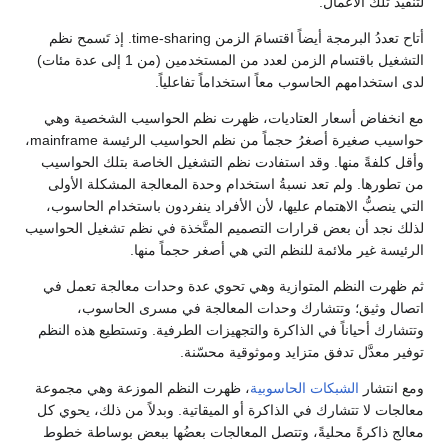
لتنفيذ تلك الأعمال.
أتاح تعددُ البرمجة أيضاً اقتسامَ الزمن time-sharing. إذ تَسمح نظم
التشغيل باقتسام الزمن لعدد من المستخدمين (من 1 إلى عدة مئات)
لدى استخدامهم الحاسوب معاً استخداماً تفاعلياً.
مع انخفاض أسعار العتاديات، ظهرت نظم الحواسيب الشخصية وهي
حواسيب صغيرة أصغرُ حجماً من نظم الحواسيب الرئيسة mainframe،
وأقل كلفةً منها. وقد استفادت نظم التشغيل الخاصة بتلك الحواسيب
من تطورها. ولم تعد نسبةُ استخدام وحدة المعالجة المشكلة الأولى
التي ينصبُّ الاهتمام عليها، لأن الأفراد ينفردون باستخدام الحاسوب،
لذلك نجد أن بعض قرارات التصميم المتَّخذة في نظم تشغيل الحواسيب
الرئيسة غير ملائمة للنظم التي هي أصغر حجماً منها.
ثم ظهرت النظم المتوازية وهي تحوي عدة وحدات معالجة تعمل في
اتصال وثيق؛ وتتشارك وحدات المعالجة في مسرى الحاسوب،
وتتشارك أحياناً في الذاكرة والتجهيزات الطرفية. وتستطيع هذه النظم
توفير معدَّل تدفق متزايد وموثوقية محسّنة.
ومع انتشار
الشبكات الحاسوبية
، ظهرت النظم الموزعة وهي مجموعة
معالجات لا تتشارك في الذاكرة أو الميقاتية. وبدلاً من ذلك، يحوي كل
معالج ذاكرةً محليةً، وتتصل المعالجات بعضُها ببعض بوساطة خطوط