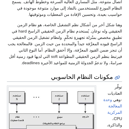
اتصال متنوعة، مثل المساري العالية السرعة وخطوط الهاتف. يسمح
النظام الموزع للمستخدمين بالنفاذ إلى موارد متنوعة موجودة في
حواسيب بعيدة، وتحسين الإفادة من المعطيات وموثوقيتها.
وهنا شكل آخر من أشكال نظم التشغيل الخاصة، هو نظام الزمن
الحقيقي وله نوعان. يُستخدم نظام الزمن الحقيقي الراسخ hard في
تطبيقٍ مخصص بمنْزلة تجهيزةِ تحكّمٍ. ولنظام تشغيل الزمن الحقيقي
الراسخ قيوده المعرَّفة جيداً والمحددة من حيث الزمن. فالمعالجة يجب
أن تنجز ضمن القيود المعرَّفة، وإلا أخفق النظام. أما النوع الثاني
فيرتبط بنظم الزمن الحقيقي المطواعة soft التي لديها قيود زمنية أقل
صرامةً، ولا تدعمُ الجدولةَ الزمنية للمواعيد الأخيرة deadlines.
مكونات النظام الحاسوبي
توفِّر
العتاديات
-وهي
وحدة
المعالجة
المركزية
CPU،
والذاكرة،