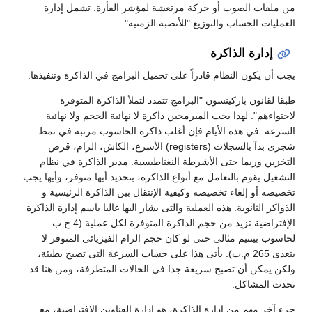
من ملفات الصوت أو حركة مرتعشة لمؤشر الفأرة. تشمل إدارة
العمليات الحساب والتوزيع "للأنصبة الزمنية".
إدارة الذاكرة
يجب أن يكون النظام قادراً على تحميل البرامج في الذاكرة وتنفيذها.
طبقا لقانون باركينسون "البرامج تتمدد لتملأ الذاكرة المتوفرة
لاحتواءهم". لهذا يحب المبرمجين ذاكرة لا نهائية الحجم ولا نهائية
السرعة. في هذه الأيام فإن أغلب ذاكرة الحاسوب مرتبة في نمط
شجرى بدآ بالسجلات (registers) الأسرع، الكاش، الرام، قرص
التخزين وربما حتى الأشرطة النغناطيسية. مدير الذاكرة في نظام
التشغيل يقوم بالتعامل مع أنواع الذاكرة، بتحديد أيها متوفر، وأيها يجب
تخصيصه أو إلغاء تخصيصه وكيفية الإنتقال بين الذاكرة الرئيسية و
الذواكر الثانوية. هذه العملية والتى يشار اليها غالبا باسم إدارة الذاكرة
الإفتراضية تزيد من حجم الذاكرة المتوفرة لكل عملية (4 ج.ب
لحاسوب بينتيم مثالى حتى لو كان حجم الرام الفيزيائى المتوفر لا
يتعدى 265 م.ب). يأتى هذا على حساب السرعة التى تصبح بطيئة،
ولكن يمكن أن تصبح سريعة جدا في الحالات المتطرفة، ومن هنا قد
تحدث المشاكل.
جزء آخر مهم من إدارة الذاكرة، هو إدارة العناوين الإفتراضية، مع