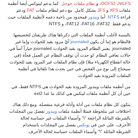
NILFS
،
OCFS2
،
و
نظام ملفات جوجل
. كما يدعم لينوكس أيضا أنظمة
ملفات
XFS
و
JFS
بشكل كامل. مع دعم لنظام ملفات
FAT
ودعم
قراءة
NTFS
. أما
ويندوز
فمحدود من ناحية دعمه لأنظمة الملفات حيث
يدعم فقط: FAT12 ،FAT16 ،FAT32، و NTFS.
بالنسبة لأغلب أنظمة الملفات التي ذكرناها هناك طريقتان لتخصيصها.
فالنظام هو إما أن يكون
journaled
أيْ مزود بقيد للحوادث وإما غير
journaled. يعتبر النظام المزود بقيد الحوادث journaled خياراً آمناً في
حالات تعافي النظام. لو حدث أن توقف النظام عن العمل فجأة (في
حالة انقطاع الكهرباء مثلا) فإن نظام الملفات غير المزود بقيد للحوادث
سيحتاج إلى نوع من الفحص في حين يحدث هذا تلقائيا في أنظمة
الملفات المزودة بقيد الحوادث.
من أنظمة ملفات ويندوز المزودة بقيد الحوادث هي NTFS فقط، في
حين أن كل أنظمة ملفات لينكس هي كذلك ما عدا ext2.
يتكون كل نظام ملفات من أدلة وأدلة فرعية منفصلة. ومع ذلك هناك
اختلافات غير ملحوظة فمثلا أنظمة ملفات
ويندوز
تفصل بين المجلدات
بالشرطة المائلة الراجعة "\" وأسماء الملفات غير حساسة لحالة
الأحرف، على حين في
يونكس
يفصل بين المجلدات باستخدام
الشرطة المائلة "\" وأسماء الملفات حساسة لحالة الأحرف.