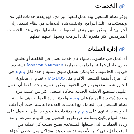
الخدمات
يوفر نظام التشغيل بيئة عمل لتنفيذ البرامج، فهو يقدم خدمات للبرامج
ولمستخدِمي تلك البرامج. وتختلف هذه الخدمات من نظام تشغيل إلى
آخر، بيد أنه يمكن تمييز بعض التصنيفات العامة لها، تجعل هذه الخدمات
المبرمجين أكثر مقدرة على البرمجة وتسهل عليهم عملهم.
إدارة العمليات
أى عمل في حاسوب، سواء كان خدمة تعمل في الخلفية أو تطبيق،
يجرى داخل عملية. ما دامت معمارية
John von Neumann
تستخدم
في بناء الحاسوب، فلا يمكن تشغيل سوى عملية واحدة لكل
و.م.م
في
كل مرة. أنظمة التشغيل الأقدم مثل
MS-DOS
لا تقدم أى محاولة
لتجاوز هذه المحدودية و في الحقيقة يمكن لعملية واحدة فقط أن تعمل
عليهم. تستطيع الأنظمة الحديثة محاكاة تشغيل أكثر من عملية مرة
واحدة (متعددة المهام) على
و.م.م
واحدة. إدارة العمليات هى طريقة
نظام التشغيل في التعامل مع العمليات العديدة العاملة. حيث أن أغلب
الحواسيب تحتوى على
و.م.م
مفردة ذات قلب واحد، فإن الحصول على
تعدد المهام يكون ببساطة عن طريق التحويل بين المهام بسرعة. و مع
زيادة العمليات التى يشغلها المستخدم يصبح نصيب كل عملية من
الوقت أقل، في كثير الأنظمة قد يسبب هذا مشاكل مثل تخطى أجزاء