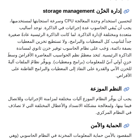
إدارة الخزْن storage management
لتحسين استخدام وحدة المعالجة CPU وسرعة استجابتها لمستخدميها،
يجب أن يُبقي الحاسوب عدة إجرائيات في الذاكرة. توجد أساليب
متعددة ومختلفة لإدارة الذاكرة. لما كانت الذاكرة الرئيسية عادةً صغيرة
جداً لتناسِب كل المعطيات والبرامج، ولا تستطيع تخزين المعطيات
بصفة دائمة، وَجَب على نظام الحاسوب توفير خزن ثانوي لمساندة
الذاكرة الرئيسية. تَتخذ معظمُ نظم الحواسيب المعاصرة الأقراصَ وسطَ
خزنٍ أولي آنيّ للمعلومات (برامج ومعطيات). ويوفِّر نظامُ الملفات آليةً
للخزن الآني والقدرة على النفاذ إلى المعطيات والبرامج القاطنة على
الأقراص.
النظم الموزعة
يجب أن يوفِّر النظام الموزع آليات مختلفة لمزامنة الإجرائيات وللاتصال
فيما بينها، ولمعالجة مشكلة الانسداد والأعطال المختلفة التي لا تصادَف
في النظام المركزي.
الحماية والأمن
المقصود بالأمن حماية المعلومات المخزنة في النظام الحاسوبي (وهي