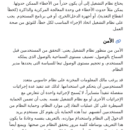
يحتاج نظام التشغيل إلى أن يكون حذراً من الأخطاء الممكن حدوثها.
يمكن مثلاً حدوث الأخطاء في وحدة المعالجة المركزية والذاكرة (كخطأ
انقطاع التغذية)، أو أجهزة الدخل/الخرج، أو في برنامج المستخدِم. يجب
على نظام التشغيل اتخاذ الإجراء المناسب لكل خطأ، للتوثق من صحة
العمل.
الأمن
الأمن من منظور نظام التشغيل يعنى: التحقق من المستخدمين قبل
السماح بالوصول، تصنيف مستوى السماحية بالوصول الذى يملكه
المستخدم، و تحجيم مستوى الوصول تبعا للسياسة التى يحددها مدير
النظام.
قد يرغب مالك المعلومات المخزنة على نظام حاسوبي متعدد
المستخدِمين أن يتحكم في استخدامها. لذلك عند تنفيذ عدة إجرائيات
منفصلة تنفيذاً متسايراً، لا يُسمح لإجرائية واحدة أن تتعارض مع
الإجرائيات الأخرى أو مع نظام التشغيل نفسه. يجب أن تضمن الحماية
السيطرة على كل عمليات النفاذ إلى موارد النظام، وحماية النظام من
المستخدمين أنفسهم. تبدأ هذه الحماية بأن يقوم كل مستخدِم يريد
الدخولَ إلى النظام واستخدامَ موارده، بالتعريف بنفسه وعادةً ما يكون
هذا التعريف بوساطة كلمة مرور يتحقق النظام من صحتها. ويمنع أيضاً