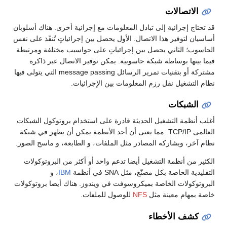
الاتصالات
قد تحتاج إجرائية إلى تبادل المعلومات مع إجرائية أخرى. هناك أسلوبان
أساسيان لتوفير هذا الاتصال. الأول يحصل بين إجرائياتٍ تُنفّذ على نفس
الحاسوب؛ الثاني يحصل بين إجرائياتٍ على حواسيب مختلفة ومرتبطة
فيما بينها بوساطة شبكة حاسوبية. يمكن توفير الاتصال عبر ذاكرة
مشتركة أو بتقنيات تمرير الرسائل message passing التي يتولى فيها
نظام التشغيل نقل رزم المعلومات بين الإجرائيات.
الشبكات
أغلب أنظمة التشغيل الحديثة قادرة على استخدام بروتوكول الشبكات
العالمى TCP/IP. مما يعنى أن أحد الأنظمة يمكن أن يظهر في شبكة
نظام آخر، ويشاركه المصادر مثل الملفات، و الطابعة، و ماسح الصور.
الكثير من أنظمة التشغيل أيضا تدعم واحد أو أكثر من البروتوكولات
التقليدية الخاصة بكل مصنّع، مثل SNA في أنظمة
IBM
، و
البروتوكولات الخاصة بميكروسوفت في ويندوز. هناك أيضا بروتوكولات
خاصة بمهام معينة مثل
NFS
للوصول للملفات.
كشف الأخطاء