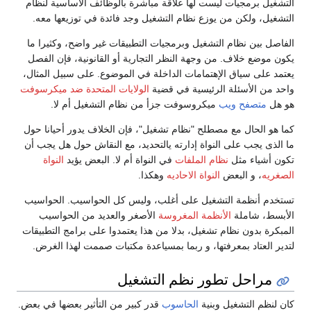
التشغيل برمجيات ليست لها علاقة مباشرة بالوظائف الأساسية لنظام
التشغيل، ولكن من يوزع نظام التشغيل وجد فائدة في توزيعها معه.
الفاصل بين نظام التشغيل وبرمجيات التطبيقات غير واضح، وكثيرا ما
يكون موضع خلاف. من وجهة النظر التجارية أو القانونية، فإن الفصل
يعتمد على سياق الإهتمامات الداخلة في الموضوع. على سبيل المثال،
واحد من الأسئلة الرئيسية في قضية
الولايات المتحدة ضد ميكرسوفت
هو هل
متصفح ويب
ميكروسوفت جزأ من نظام التشغيل أم لا.
كما هو الحال مع مصطلح "نظام تشغيل"، فإن الخلاف يدور أحيانا حول
ما الذى يجب على النواة إدارته يالتحديد، مع النقاش حول هل يجب أن
تكون أشياء مثل
نظام الملفات
في النواة أم لا. البعض يؤيد
النواة
الصغريه
، و البعض
النواة الاحاديه
وهكذا.
تستخدم أنظمة التشغيل على أغلب، وليس كل الحواسيب. الحواسيب
الأبسط، شاملة
الأنظمة المغروسة
الأصغر والعديد من الحواسيب
المبكرة بدون نظام تشغيل، بدلا من هذا يعتمدوا على برامج التطبيقات
لتدير العتاد بمعرفتها، و ربما بمسياعدة مكتبات صممت لهذا الغرض.
مراحل تطور نظم التشغيل
كان لنظم التشغيل وبنية
الحاسوب
قدر كبير من التأثير بعضها في بعض.