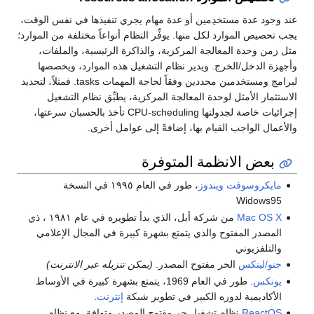
عند وجود عدة مستخدِمين أو عدة مهام يجري تنفيذها في نفس الوقت،
يجب تحصيص الموارد لكل منها. يوفِّر النظام أنواعاً مختلفة من الموارد؛
مثل زمن وحدة المعالجة المركزية، والذاكرة الرئيسية، والملفات،
وأجهزة الدخل/الخرج. ويدير نظام التشغيل هذه الموارد، ويخصصها
لبرامج ومستخدمين محددين وفقاً لحاجة المهمات tasks. فمثلاً، لتحديد
الاستثمار الأمثل لوحدة المعالجة المركزية، يطبِّق نظام التشغيل
إجرائيات خاصة لجدولتها CPU-scheduling تأخذ بالحسبان سرعتها،
والأعمال الواجب القيام بها، إضافةً إلى عوامل أخرى.
بعض الانظمة المتوفرة
مايكروسوفت
ويندوز
، طور في العام ١٩٩٥ في النسخة
Widows95
Mac OS X
من شركة أبل، الذي بدأ تطويره في عام ١٩٨١ ، ذي
المصدر المفتوح والذي يتمتع بشهرة كبيرة في المجال الإعلامي
والتلفزيوني
جنو/لينكس
الحر مفتوح المصدر.
(يمكن تنزيله عبر الانترنت)
يونكس
. طور في العام 1969، يتمتع بشهرة كبيرة في الأوساط
الأكاديمية لدوره الكبير في تطوير شبكة
إنترنت
.
ReactOS
نظام تشغيل حر مفتوح المصدر متوافق مع نظام