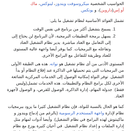
الحواسيب الشخصية
ميكروسوفت ويندوز
،
لينوكس
،
ماك
أو.إس
(
داروين
)، و
يونكس
.
تشمل الفوائد الأساسية لنظام تشغيل ما يلى:
يسمح بتشغيل أكثر من برنامج في نفس الوقت
يسهل برمجة التطبيقات البرمجية، لأن البرنامج لن يحتاج إلى
إلى التعامل مع العتاد مباشرة. يدير نظام التشغيل العتاد
وتفاعله مع البرمجيات. كما يوفر أيضا واجهة عالية المستوى
للعتاد وطريقة للتفاعل مع البرامج الأخرى.
المستوى الأدنى من أى نظام تشغيل هو
نواته
. هذه هى الطبقة الأولى
من البرمجيات التى يتم تحميلها في الذاكرة عند إقلاع التظام أو بدأ
التشغيل. توفر النواة إمكانية الوصول إلى الخدمات المركزية الشائعة
الأخرى لكل برامج النظام والتطبيقات. هذه الخدمات تشمل(وليس
فقط): جدولة المهام، إدارة الذاكرة، الوصول للقرص، و الوصول لأجهزة
العتاد.
كما هو الحال بالنسبة للنواة، فإن نظام التشغيل كثيرا ما يزود ببرمجيات
نظام لإدارة
واجهة المستخدم الرسومية
(بالرغم من إدماج ويندوز و
ماكينتوش لهذه البرامج في نظام التشغيل). وأيضا أدوات لمهام مثل
إدارة الملفات و إعداد نظام التشغيل. في أحيان كثيرة يوزع مع نظام