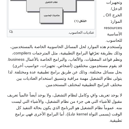
وتجهيزات
الدخل/
الخرج O/I ـ
المواردَ
resources
عتاديات الحاسوب.
الأساسية
للحاسوب.
وتُستخدم هذه الموارد لحل المسائل الحاسوبية الخاصة بالمستخدمين،
وذلك بطريقة تعرّفها البرامج التطبيقية، مثل المترجمات compilers،
ونظم قواعد المعطيات، والألعاب، والبرامج الخاصة بالأعمال business.
قد يقوم مستخدِمون مختلفون (أشخاص، تجهيزات، حواسيب أخرى)
بحل مسائل مختلفة، وذلك عن طريق برامج تطبيقية عدة ومختلفة. لذا
يتولى نظام التشغيل مهمة مراقبة وتنسيق استخدام العتاديات بين
مختلف البرامج التطبيقية لمختلف المستخدمين.
لا يوجد تعريف وافٍ وكامل لنظام التشغيل، ولا يوجد أيضاً عالمياً تعريف
مقبول للأشياء التي هي جزء من نظام التشغيل، والأشياء التي ليست
منه. عموماً نظام التشغيل هو البرنامج الذي يكون بحالة التنفيذ كل
الوقت (يسمى النواة kernel عادةً)، أما البرامج الأخرى فهي برامج
تطبيقية.