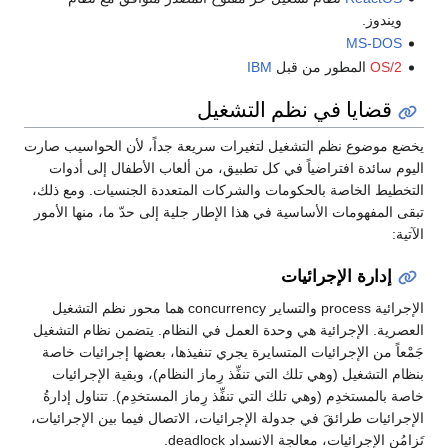
ويندوز.
MS-DOS
OS/2
المطور من قبل
IBM
قضايا في نظم التشغيل
يخضع موضوع نظم التشغيل لتغيرات سريعة جداً، لأن الحواسيب صارت
اليوم سائدة افتراضياً في كل تطبيق، من ألعاب الأطفال إلى أدوات
التخطيط الخاصة بالحكومات والشركات المتعددة الجنسيات. ومع ذلك،
تبقى المفهومات الأساسية في هذا الإطار جلية إلى حدّ ما، منها الأمور
الآتية:
إدارة الإجرائيات
الإجرائية process والتساير concurrency هما محور نظم التشغيل
العصرية. الإجرائية هي وحدة العمل في النظام. يتضمن نظام التشغيل
جَمْعاً من الإجرائيات المتسايرة يجري تنفيذها، بعضها إجرائيات خاصة
بنظام التشغيل (وهي تلك التي تنفِّذ رِماز النظام)، وبقية الإجرائيات
خاصة بالمستخدِم (وهي تلك التي تنفِّذ رِماز المستخدِم). تتناول إدارةُ
الإجرائيات طرائقَ في جدولة الإجرائيات، الاتصال فيما بين الإجرائيات،
تَزامُن الإجرائيات، معالجة الانسداد deadlock.