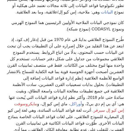
تطور تكنولوجيا قواعد البيانات إلى ثلاثة مجالات تعتمد على هيكلية أو
نموذج
البيانات
وهي: ملاحية، إس كيو إل/علائقية، وما بعد العلائقية.
كان نموذجي البيانات الملاحية الأوليين الرئيسيين هما النموذج الهرمي
ونموذج CODASYL (نموذج شبكة).
طُرح النموذج العلائقي بدايةً في عام 1970 من قبل إدغار إف.كود، إذ
ابتعد عن هذا التقليد من خلال إصراره على أن التطبيقات يجب أن تبحث
عن البيانات حسب المحتوى، بدلًا من اتباع الروابط. يستخدم النموذج
العلائقي مجموعات من جداول على شكل دفتر حسابات، تستخدم كل
واحدة منها لنوع مختلف من الكائنات. فقط في منتصف ثمانينيات القرن
العشرين أصبحت أجهزة الحوسبة قوية بما فيه الكفاية للسماح بالانتشار
الواسع للأنظمة العلائقية (نظم إدارة قواعد البيانات إضافة إلى
التطبيقات). بحلول بدايات تسعينيات القرن العشرين، سادت الأنظمة
العلائقية في جميع تطبيقات معالجة البيانات واسعة النطاق، وبقيت
سائدةً حتى عام 2018، وأكثر نظم إدارة قواعد البيانات التي يُبحث عنها
هي: آي بي إم دي بي2، و
أوراكل
، ماي إس كيو إل، و
مايكروسوفت
إس كيو إل سيرفر
. أثرت لغة قواعد البيانات السائدة، وهي لغة إس كيو
إل المعيارية للنموذج العلائقي، على لغات قواعد البيانات الخاصة بنماذج
البيانات الأخرى. طُوّرت قواعد البيانات الكائنية في ثمانينيات القرن
العشرين للتغلب على عدم تطابق معاوقة الكائن العلائقي، مما أدى