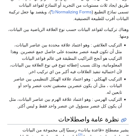
طريق ايجاد ثلاث مستويات من التجريد أو النماذج لقواعد البيانات
تسمى نماذج التطبيع (
Normalizing Forms
)، ويقصد بها جعل تركيبة
البيانات أقرب للطبيعة التصنيفية.
وهناك تركيبات لقواعد البيانات حسب نوع العلاقة الرياضية بين البيانات،
ومنها:
التركيب العلائقي : وهو اعتماد علاقة محددة بين عناصر البيانات،
مثل أن تكون قيمة عنصر معتمدة على حاصل جمع عنصرين. وهذا
التركيب هو أنجح التراكيب المطبقة في عالم قواعد البيانات
المعلوماتية، وذلك بسبب إعطائه تنوع في نوع العلاقة بين البيانات،
لأن احتمالية تنفيذ العلاقات فيه أكبر من اي تركيب اخر.
التركيب الهيكلي : وهو اعتماد علاقة الهيكل التنظيمي بين عناصر
البيانات ، مثل أن يكون عنصرين مصنفين تحت عنصر واحد أو
تابعين له.
التركيب الهرمي : وهو اعتماد علاقة الهرم بين عناصر البيانات، مثل
أن يكون كل عنصر مسؤول عن عنصر واحد فقط و ليس أكثر.
نظرة عامة واصطلاحات
يشير مصطلح «قاعدة بيانات» رسميًا إلى مجموعة من البيانات
[2]