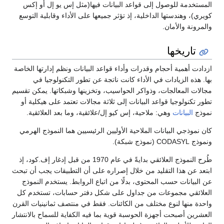
المستخدمة للوصول إلى قواعد البيانات فيها(مثل إس يو إل أو إكس
كويري)، وهندستها الداخلية، إذ تؤثر جميعها على الأداء وقابلية التوسع
والمرونة والأمان.
تاريخها
ازدادت أهمية أحجام وقدرات وأداء قواعد البيانات ونظم إدارتها الخاصة
بها. هذه الزيادات في الأداء كانت ناتجة عن تطور التكنولوجيا في
مجالات المعالجات، وذواكر الحواسيب، وتخزينها وشبكاتها. يمكن تقسيم
تطور تكنولوجيا قواعد البيانات إلى ثلاثة مجالات تعتمد على هيكلية أو
نموذج
البيانات
وهي: ملاحية، إس كيو إل/علائقية، وما بعد العلائقية.
كان نموذجي البيانات الملاحية الأوليين الرئيسيين هما النموذج الهرمي
ونموذج CODASYL (نموذج شبكة).
طُرح النموذج العلائقي بدايةً في عام 1970 من قبل إدغار إف.كود، إذ
ابتعد عن هذا التقليد من خلال إصراره على أن التطبيقات يجب أن تبحث
عن البيانات حسب المحتوى، بدلًا من اتباع الروابط. يستخدم النموذج
العلائقي مجموعات من جداول على شكل دفتر حسابات، تستخدم كل
واحدة منها لنوع مختلف من الكائنات. فقط في منتصف ثمانينيات القرن
العشرين أصبحت أجهزة الحوسبة قوية بما فيه الكفاية للسماح بالانتشار