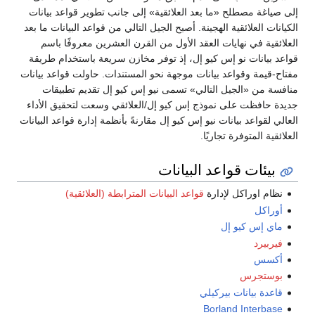
إلى صياغة مصطلح «ما بعد العلائقية» إلى جانب تطوير قواعد بيانات
الكيانات العلائقية الهجينة. أصبح الجيل التالي من قواعد البيانات ما بعد
العلائقية في نهايات العقد الأول من القرن العشرين معروفًا باسم
قواعد بيانات نو إس كيو إل، إذ توفر مخازن سريعة باستخدام طريقة
مفتاح-قيمة وقواعد بيانات موجهة نحو المستندات. حاولت قواعد بيانات
منافسة من «الجيل التالي» تسمى نيو إس كيو إل تقديم تطبيقات
جديدة حافظت على نموذج إس كيو إل/العلائقي وسعت لتحقيق الأداء
العالي لقواعد بيانات نيو إس كيو إل مقارنةً بأنظمة إدارة قواعد البيانات
العلائقية المتوفرة تجاريًا.
بيئات قواعد البيانات
نظام اوراكل لإدارة
قواعد البيانات المترابطة (العلائقية)
أوراكل
ماي إس كيو إل
فيربيرد
أكسس
بوستجرس
قاعدة بيانات بيركيلي
Borland Interbase