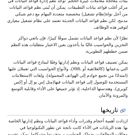
بيئات معالجة معاملات كبيرة الحجم. توجد نظم إدارة قواعد البيانات في
مركز أغلب قواعد بيانات التطبيقات. يمكن أن تُبنى نظم قواعد البيانات
من أجل نواة(نظام تشغيل) مخصصة متعددة المهام مع دعم شبكي
مدمج، لكن نظم قواعد البيانات الحديثة تعتمد على نظام تشغيل معياري
لتوفير هذه الوظائف.
نظرًا لأن نظم قواعد البيانات تشمل سوقًا كبيرًا، فإن بائعي ذواكر
التخزين والحواسيب غالبًا ما يأخذون بعين الاعتبار متطلبات هذه النظم
ضمن خططهم التطويرية.
يمكن تصنيف قواعد البيانات ونظم إدارتها وفقًا لنماذج قواعد البيانات
التي يدعمانها (كالعلائقية أو XML)، ولأنواع الحواسيب التي تعملان عليها
(امتدادًا من تجمع خوادم إلى الهواتف المحمولة)، ولغات الاستعلامات
المستخدمة للوصول إلى قواعد البيانات فيها(مثل إس يو إل أو إكس
كويري)، وهندستها الداخلية، إذ تؤثر جميعها على الأداء وقابلية التوسع
والمرونة والأمان.
تاريخها
ازدادت أهمية أحجام وقدرات وأداء قواعد البيانات ونظم إدارتها الخاصة
بها. هذه الزيادات في الأداء كانت ناتجة عن تطور التكنولوجيا في
مجالات المعالجات، وذواكر الحواسيب، وتخزينها وشبكاتها. يمكن تقسيم