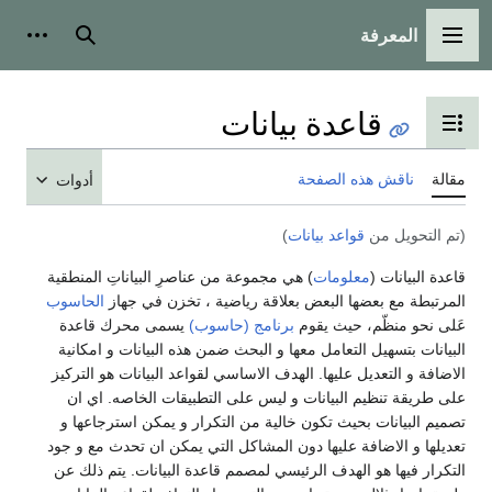
المعرفة
القائمة الرئيسية
بحث
أدوات
قاعدة بيانات
تبديل عرض جدول المحتويات
مقالة
ناقش هذه الصفحة
أدوات
(تم التحويل من
قواعد بيانات
)
قاعدة البيانات (
معلومات
) هي مجموعة من عناصرِ البياناتِ المنطقية
المرتبطة مع بعضها البعض بعلاقة رياضية ، تخزن في جهاز
الحاسوب
عَلى نحو منظّم، حيث يقوم
برنامج (حاسوب)
يسمى محرك قاعدة
البيانات بتسهيل التعامل معها و البحث ضمن هذه البيانات و امكانية
الاضافة و التعديل عليها. الهدف الاساسي لقواعد البيانات هو التركيز
على طريقة تنظيم البيانات و ليس على التطبيقات الخاصه. اي ان
تصميم البيانات بحيث تكون خالية من التكرار و يمكن استرجاعها و
تعديلها و الاضافة عليها دون المشاكل التي يمكن ان تحدث مع و جود
التكرار فيها هو الهدف الرئيسي لمصمم قاعدة البيانات. يتم ذلك عن