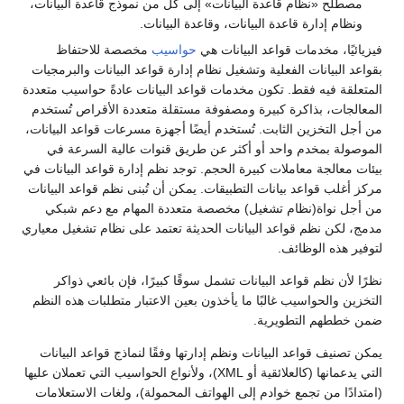
مصطلح «نظام قاعدة البيانات» إلى كل من نموذج قاعدة البيانات،
ونظام إدارة قاعدة البيانات، وقاعدة البيانات.
فيزيائيًا، مخدمات قواعد البيانات هي
حواسيب
مخصصة للاحتفاظ
بقواعد البيانات الفعلية وتشغيل نظام إدارة قواعد البيانات والبرمجيات
المتعلقة فيه فقط. تكون مخدمات قواعد البيانات عادةً حواسيب متعددة
المعالجات، بذاكرة كبيرة ومصفوفة مستقلة متعددة الأقراص تُستخدم
من أجل التخزين الثابت. تُستخدم أيضًا أجهزة مسرعات قواعد البيانات،
الموصولة بمخدم واحد أو أكثر عن طريق قنوات عالية السرعة في
بيئات معالجة معاملات كبيرة الحجم. توجد نظم إدارة قواعد البيانات في
مركز أغلب قواعد بيانات التطبيقات. يمكن أن تُبنى نظم قواعد البيانات
من أجل نواة(نظام تشغيل) مخصصة متعددة المهام مع دعم شبكي
مدمج، لكن نظم قواعد البيانات الحديثة تعتمد على نظام تشغيل معياري
لتوفير هذه الوظائف.
نظرًا لأن نظم قواعد البيانات تشمل سوقًا كبيرًا، فإن بائعي ذواكر
التخزين والحواسيب غالبًا ما يأخذون بعين الاعتبار متطلبات هذه النظم
ضمن خططهم التطويرية.
يمكن تصنيف قواعد البيانات ونظم إدارتها وفقًا لنماذج قواعد البيانات
التي يدعمانها (كالعلائقية أو XML)، ولأنواع الحواسيب التي تعملان عليها
(امتدادًا من تجمع خوادم إلى الهواتف المحمولة)، ولغات الاستعلامات