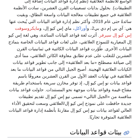
الواسع للأنظمة العلائقية (نظم إدارة قواعد البيانات إضافة إلى
التطبيقات). بحلول بدايات تسعينيات القرن العشرين، سادت الأنظمة
العلائقية في جميع تطبيقات معالجة البيانات واسعة النطاق، وبقيت
سائدةً حتى عام 2018، وأكثر نظم إدارة قواعد البيانات التي يُبحث عنها
هي: آي بي إم دي بي2، و
أوراكل
، ماي إس كيو إل، و
مايكروسوفت
إس كيو إل سيرفر
. أثرت لغة قواعد البيانات السائدة، وهي لغة إس كيو
إل المعيارية للنموذج العلائقي، على لغات قواعد البيانات الخاصة بنماذج
البيانات الأخرى. طُوّرت قواعد البيانات الكائنية في ثمانينيات القرن
العشرين للتغلب على عدم تطابق معاوقة الكائن العلائقي، مما أدى
إلى صياغة مصطلح «ما بعد العلائقية» إلى جانب تطوير قواعد بيانات
الكيانات العلائقية الهجينة. أصبح الجيل التالي من قواعد البيانات ما بعد
العلائقية في نهايات العقد الأول من القرن العشرين معروفًا باسم
قواعد بيانات نو إس كيو إل، إذ توفر مخازن سريعة باستخدام طريقة
مفتاح-قيمة وقواعد بيانات موجهة نحو المستندات. حاولت قواعد بيانات
منافسة من «الجيل التالي» تسمى نيو إس كيو إل تقديم تطبيقات
جديدة حافظت على نموذج إس كيو إل/العلائقي وسعت لتحقيق الأداء
العالي لقواعد بيانات نيو إس كيو إل مقارنةً بأنظمة إدارة قواعد البيانات
العلائقية المتوفرة تجاريًا.
بيئات قواعد البيانات