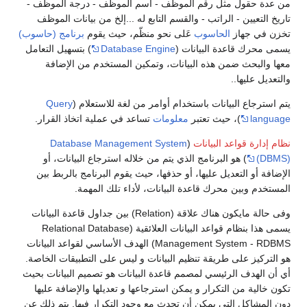
من عدة حقول مثل رقم الموظف - اسم الموظف - درجة الموظف -
تاريخ التعيين - الراتب - والقسم التابع له ...إلخ من بيانات الموظف
تخزن في جهاز
الحاسوب
عَلى نحو منظّم، حيث يقوم
برنامج (حاسوب)
يسمى محرك قاعدة البيانات (
Database Engine
) بتسهيل التعامل
معها والبحث ضمن هذه البيانات، وتمكين المستخدم من الإضافة
والتعديل عليها..
يتم استرجاع البيانات باستخدام أوامر من لغة للاستعلام (
Query
language
)، حيث تعتبر
معلومات
تساعد في عملية اتخاذ القرار.
نظام إدارة قواعد البيانات
(
Database Management System
(DBMS)
) هو البرنامج الذي يتم من خلاله استرجاع البيانات، أو
الإضافة أو التعديل عليها، أو حذفها، حيث يقوم البرنامج بالربط بين
المستخدم وبين محرك قاعدة البيانات، لأداء تلك المهمة.
وفى حالة مايكون هناك علاقة (Relation) بين جداول قاعدة البيانات
يسمى هذا بنظام قواعد البيانات العلائقية (Relational Database
Management System - RDBMS) الهدف الأساسي لقواعد البيانات
هو التركيز على طريقة تنظيم البيانات و ليس على التطبيقات الخاصة.
أي أن الهدف الرئيسي لمصمم قاعدة البيانات هو تصميم البيانات بحيث
تكون خالية من التكرار و يمكن استرجاعها و تعديلها والإضافة عليها
دون المشاكل التي يمكن أن تحدث مع وجود التكرار فيها. يتم ذلك عن