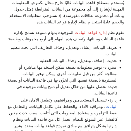
يُستخدم مصطلح قاعدة البيانات غالبًا خارج مجال تكنلوجيا المعلومات
المهنية للإشارة إلى أي مجموعة من البيانات المترابطة (مثل جدول
بيانات أو مجموعة بطاقات مفهرسة)، إذ تستوجب متطلبات الاستخدام
والحجم عادةً استخدام نظام لإدارة قواعد البيانات هذه.
تقوم نظم
إدارة قواعد البيانات
الموجودة بمهام متنوعة تسمح بإدارة
قاعدة البيانات وبياناتها، وتُصنف هذه المهام إلى أربع مجموعات وظيفية:
تعريف البيانات- إنشاء، وتعديل، وحذف التعاريف التي تحدد تنظيم
البيانات.
تحديث- إضافة، وتعديل، وحذف البيانات الفعلية.
استرداد- توفير معلومات بصيغة يمكن استخدامها مباشرة أو
لمعالجة أكثر من قبل تطبيقات أخرى. يمكن توفير البيانات
المستردة بالصيغة نفسها التي تُخزّن بها في قاعدة البيانات أو بصيغة
جديدة نحصل عليها من خلال تعديل أو دمج بيانات موجودة في
قاعدة البيانات.
إدارة- تسجيل المستخدمين ومراقبتهم، وتطبيق الأمان على
البيانات
، ومراقبة الأداء، والحفاظ على تكامل البيانات، والتعامل مع
ضبط التزامن، واستعادة المعلومات التي أُتلفت بسبب حدث معين
كالفشل غير المتوقع للنظام. تعمل كل من قاعدة البيانات ونظام
إدارتها بشكل يتوافق مع مبادئ نموذج قواعد بيانات محدد. يشير