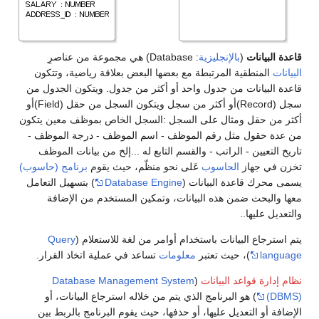
قاعدة البيانات
(
بالإنجليزية
: Database) هي مجموعة من عناصرِ
البيانات
المنطقية المرتبطة مع بعضها البعض بعلاقة رياضية، وتتكون
قاعدة البيانات من جدول واحد أو أكثر من جدول. ويتكون الجدول من
سجل (Record)أو أكثر من سجل ويتكون السجل من حقل (Field)أو
أكثر من حقل ومثال على السجل :السجل الخاص بموظف معين يتكون
من عدة حقول مثل رقم الموظف - اسم الموظف - درجة الموظف -
تاريخ التعيين - الراتب - والقسم التابع له ...إلخ من بيانات الموظف
تخزن في جهاز
الحاسوب
عَلى نحو منظّم، حيث يقوم
برنامج (حاسوب)
يسمى محرك قاعدة البيانات (
Database Engine
) بتسهيل التعامل
معها والبحث ضمن هذه البيانات، وتمكين المستخدم من الإضافة
والتعديل عليها..
يتم استرجاع البيانات باستخدام أوامر من لغة للاستعلام (
Query
language
)، حيث تعتبر
معلومات
تساعد في عملية اتخاذ القرار.
نظام إدارة قواعد البيانات
(
Database Management System
(DBMS)
) هو البرنامج الذي يتم من خلاله استرجاع البيانات، أو
الإضافة أو التعديل عليها، أو حذفها، حيث يقوم البرنامج بالربط بين