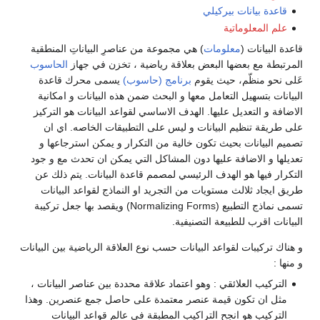
قاعدة بيانات بيركيلي
علم المعلوماتية
قاعدة البيانات (
معلومات
) هي مجموعة من عناصرِ البياناتِ المنطقية
المرتبطة مع بعضها البعض بعلاقة رياضية ، تخزن في جهاز
الحاسوب
عَلى نحو منظّم، حيث يقوم
برنامج (حاسوب)
يسمى محرك قاعدة
البيانات بتسهيل التعامل معها و البحث ضمن هذه البيانات و امكانية
الاضافة و التعديل عليها. الهدف الاساسي لقواعد البيانات هو التركيز
على طريقة تنظيم البيانات و ليس على التطبيقات الخاصه. اي ان
تصميم البيانات بحيث تكون خالية من التكرار و يمكن استرجاعها و
تعديلها و الاضافة عليها دون المشاكل التي يمكن ان تحدث مع و جود
التكرار فيها هو الهدف الرئيسي لمصمم قاعدة البيانات. يتم ذلك عن
طريق ايجاد ثلالث مستويات من التجريد او النماذج لقواعد البيانات
تسمى نماذج التطبيع (Normalizing Forms) ويقصد بها جعل تركيبة
البيانات اقرب للطبيعة التصنيفية.
و هناك تركيبات لقواعد البيانات حسب نوع العلاقة الرياضية بين البيانات
و منها :
التركيب العلائقي : وهو اعتماد علاقة محددة بين عناصر البيانات ،
مثل ان تكون قيمة عنصر معتمدة على حاصل جمع عنصرين. وهذا
التركيب هو انجح التراكيب المطبقة في عالم قواعد البيانات