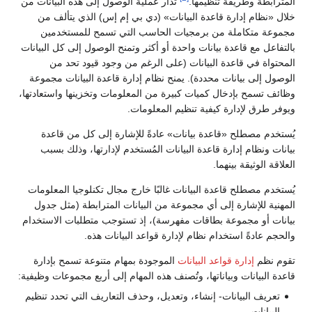
المترابطة وطريقة تنظيمها.
تُدار عملية الوصول إلى هذه البيانات من
خلال «نظام إدارة قاعدة البيانات» (دي بي إم إس) الذي يتألف من
مجموعة متكاملة من برمجيات الحاسب التي تسمح للمستخدمين
بالتفاعل مع قاعدة بيانات واحدة أو أكثر وتمنح الوصول إلى كل البيانات
المحتواة في قاعدة البيانات (على الرغم من وجود قيود تحد من
الوصول إلى بيانات محددة). يمنح نظام إدارة قاعدة البيانات مجموعة
وظائف تسمح بإدخال كميات كبيرة من المعلومات وتخزينها واستعادتها،
ويوفر طرق لإدارة كيفية تنظيم المعلومات.
يُستخدم مصطلح «قاعدة بيانات» عادةً للإشارة إلى كل من قاعدة
بيانات ونظام إدارة قاعدة البيانات المُستخدم لإدارتها، وذلك بسبب
العلاقة الوثيقة بينهما.
يُستخدم مصطلح قاعدة البيانات غالبًا خارج مجال تكنلوجيا المعلومات
المهنية للإشارة إلى أي مجموعة من البيانات المترابطة (مثل جدول
بيانات أو مجموعة بطاقات مفهرسة)، إذ تستوجب متطلبات الاستخدام
والحجم عادةً استخدام نظام لإدارة قواعد البيانات هذه.
تقوم نظم
إدارة قواعد البيانات
الموجودة بمهام متنوعة تسمح بإدارة
قاعدة البيانات وبياناتها، وتُصنف هذه المهام إلى أربع مجموعات وظيفية:
تعريف البيانات- إنشاء، وتعديل، وحذف التعاريف التي تحدد تنظيم
البيانات.