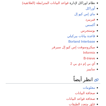
نظام اوراكل لإدارة
قواعد البيانات المترابطة (العلائقية)
أوراكل
ماي إس كيو إل
فيربيرد
أكسس
بوستجرس
قاعدة بيانات بيركيلي
Borland Interbase
ميكروسوفت إس كيو إل سيرفر
Informix
B-trieve
آي بي إم دي بي 2
سايبيز
انظر أيضاً
معلومات
صحافة البيانات
صحافة قواعد البيانات
غلق متعدد الطبقات