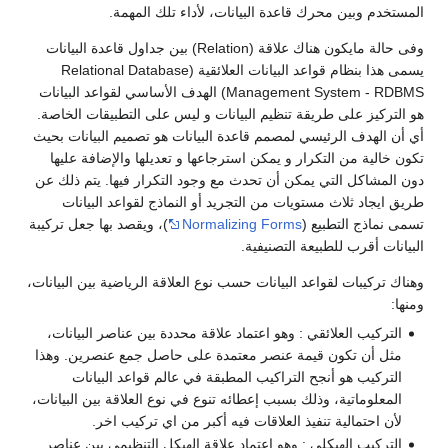
المستخدم وبين محرك قاعدة البيانات، لأداء تلك المهمة.
وفى حالة مايكون هناك علاقة (Relation) بين جداول قاعدة البيانات
يسمى هذا بنظام قواعد البيانات العلائقية (Relational Database
Management System - RDBMS) الهدف الأساسي لقواعد البيانات
هو التركيز على طريقة تنظيم البيانات و ليس على التطبيقات الخاصة.
أي أن الهدف الرئيسي لمصمم قاعدة البيانات هو تصميم البيانات بحيث
تكون خالية من التكرار و يمكن استرجاعها و تعديلها والإضافة عليها
دون المشاكل التي يمكن أن تحدث مع وجود التكرار فيها. يتم ذلك عن
طريق ايجاد ثلاث مستويات من التجريد أو النماذج لقواعد البيانات
تسمى نماذج التطبيع (
Normalizing Forms
)، ويقصد بها جعل تركيبة
البيانات أقرب للطبيعة التصنيفية.
وهناك تركيبات لقواعد البيانات حسب نوع العلاقة الرياضية بين البيانات،
ومنها:
التركيب العلائقي : وهو اعتماد علاقة محددة بين عناصر البيانات،
مثل أن تكون قيمة عنصر معتمدة على حاصل جمع عنصرين. وهذا
التركيب هو أنجح التراكيب المطبقة في عالم قواعد البيانات
المعلوماتية، وذلك بسبب إعطائه تنوع في نوع العلاقة بين البيانات،
لأن احتمالية تنفيذ العلاقات فيه أكبر من اي تركيب اخر.
التركيب الهيكلي : وهو اعتماد علاقة الهيكل التنظيمي بين عناصر