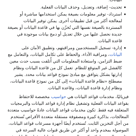
تحديث- إضافة، وتعديل، وحذف البيانات الفعلية.
استرداد- توفير معلومات بصيغة يمكن استخدامها مباشرة أو
لمعالجة أكثر من قبل تطبيقات أخرى. يمكن توفير البيانات
المستردة بالصيغة نفسها التي تُخزّن بها في قاعدة البيانات أو بصيغة
جديدة نحصل عليها من خلال تعديل أو دمج بيانات موجودة في
قاعدة البيانات.
إدارة- تسجيل المستخدمين ومراقبتهم، وتطبيق الأمان على
البيانات
، ومراقبة الأداء، والحفاظ على تكامل البيانات، والتعامل مع
ضبط التزامن، واستعادة المعلومات التي أُتلفت بسبب حدث معين
كالفشل غير المتوقع للنظام. تعمل كل من قاعدة البيانات ونظام
إدارتها بشكل يتوافق مع مبادئ نموذج قواعد بيانات محدد. يشير
مصطلح «نظام قاعدة البيانات» إلى كل من نموذج قاعدة البيانات،
ونظام إدارة قاعدة البيانات، وقاعدة البيانات.
فيزيائيًا، مخدمات قواعد البيانات هي
حواسيب
مخصصة للاحتفاظ
بقواعد البيانات الفعلية وتشغيل نظام إدارة قواعد البيانات والبرمجيات
المتعلقة فيه فقط. تكون مخدمات قواعد البيانات عادةً حواسيب متعددة
المعالجات، بذاكرة كبيرة ومصفوفة مستقلة متعددة الأقراص تُستخدم
من أجل التخزين الثابت. تُستخدم أيضًا أجهزة مسرعات قواعد البيانات،
الموصولة بمخدم واحد أو أكثر عن طريق قنوات عالية السرعة في