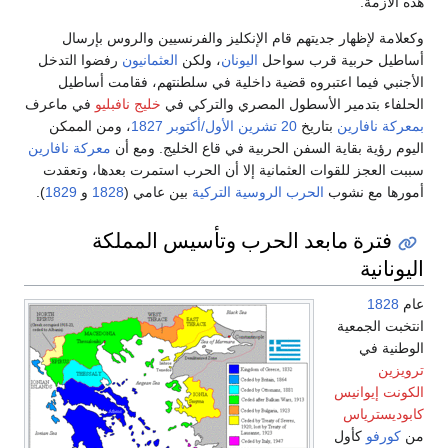
هذه الأزمة.
وكعلامة لإظهار جديتهم قام الإنكليز والفرنسيين والروس بإرسال
أساطيل حربية قرب سواحل
اليونان
، ولكن
العثمانيون
رفضوا التدخل
الأجنبي فيما اعتبروه قضية داخلية في سلطنتهم، فقامت أساطيل
الحلفاء بتدمير الأسطول المصري والتركي في
خليج نافبليو
في ماعرف
بمعركة نافارين
بتاريخ
20 تشرين الأول/أكتوبر
1827
، ومن الممكن
اليوم رؤية بقاية السفن الحربية في قاع الخليج. ومع أن
معركة نافارين
سببت العجز للقوات العثمانية إلا أن الحرب استمرت بعدها، وتعقدت
أمورها مع نشوب
الحرب الروسية التركية
بين عامي (
1828
و
1829
).
فترة مابعد الحرب وتأسيس المملكة
اليونانية
عام
1828
انتخبت الجمعية
الوطنية في
ترويزين
الكونت إيوانيس
كابوديسترياس
من
كورفو
كأول