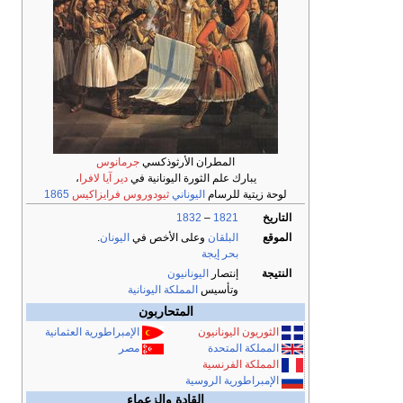
المطران الأرثوذكسي
جرمانوس
يبارك علم الثورة اليونانية في
دير آيا لافرا
،
لوحة زيتية للرسام
اليوناني
ثيودوروس فرايزاكيس
1865
التاريخ
1821
–
1832
الموقع
البلقان
وعلى الأخص في
اليونان
.
بحر إيجة
النتيجة
إنتصار
اليونانيون
وتأسيس
المملكة اليونانية
المتحاربون
الثوريون اليونانيون
الإمبراطورية العثمانية
المملكة المتحدة
مصر
المملكة الفرنسية
الإمبراطورية الروسية
القادة والزعماء