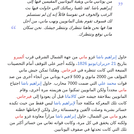
من يونانيي ماني وبقية اليونانيين المقيمين فيها إلى
”
إبراهيم باشا. لقد تلقينا رسالتك التي حاولت فيها بث
الرعب والخوف في نفوسنا قائلاً إنه إن لم نستسلم
لك فسوف تقوم بقتل المانويين ونهب ماني، من أجل
“
هذا فها نحن هاهنا ننتظرك وننتظر جيشك. نحن سكان
ماني نوقع وننتظرك
.
حاول
إبراهيم باشا
غزو
ماني
من جهة الشمال الشرقي قرب
ألميرو
بتاريخ
21 حزيران/يونيو
1826
، ولكنه أجبر على التوقف أمام التحصينات
المنيعة التي كانت تنتظره في
فيرجاس
. وهكذا تمكن جيش ماني
المؤلف من 2000 مانوي و 500 لاجيء يوناني من أنحاء أخرى من صد
قوات
محمد علي
التي ضمت 7000 محارب. حاول
إبراهيم باشا
اجتياح
ماني
مجدداً ولكن المانويين تمكنوا من هزيمته مرة أخرى، وقام
المانويين بملاحقة جيشه حتى
كالاماتا
قبل أن يعودوا إلى
فيرجاس
.
كانت تلك المعركة مكلفة جداً
لإبراهيم باشا
ليس فقط من حيث تكبده
خسائر بشرية وصلت لألفين وخمسمائة رجل ولكن لإحباطها خطته
بغزو
ماني
من الشمال، حاول
إبراهيم باشا
مراراً معاودة غزو
ماني
ولكنه كان يخفق في كل مرة، وكانت قواته تعاني من خسائر أكثر من
تلك التي كانت تحدثها في صفوف اليونانيين.