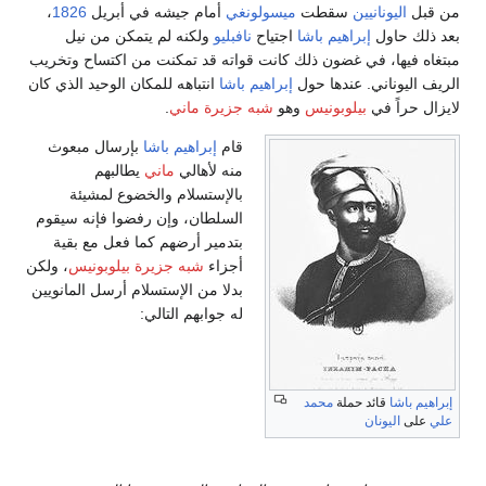
من قبل
اليونانيين
سقطت
ميسولونغي
أمام جيشه في أبريل
1826
،
بعد ذلك حاول
إبراهيم باشا
اجتياح
نافبليو
ولكنه لم يتمكن من نيل
مبتغاه فيها، في غضون ذلك كانت قواته قد تمكنت من اكتساح وتخريب
الريف اليوناني. عندها حول
إبراهيم باشا
انتباهه للمكان الوحيد الذي كان
لايزال حراً في
بيلوبونيس
وهو
شبه جزيرة ماني
.
قام
إبراهيم باشا
بإرسال مبعوث
منه لأهالي
ماني
يطالبهم
بالإستسلام والخضوع لمشيئة
السلطان، وإن رفضوا فإنه سيقوم
بتدمير أرضهم كما فعل مع بقية
أجزاء
شبه جزيرة بيلوبونيس
، ولكن
بدلا من الإستسلام أرسل المانويين
له جوابهم التالي:
إبراهيم باشا
قائد حملة
محمد
علي
على
اليونان