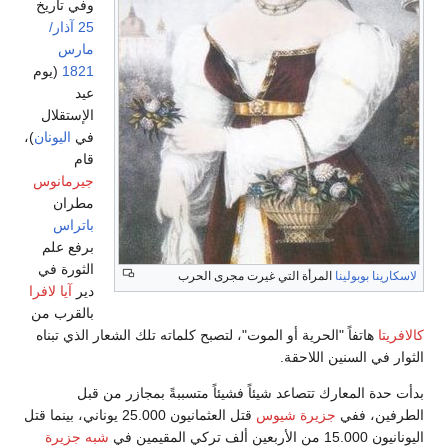
وفي تاريخ
25 آذار/
مارس
1821
(يوم
عيد
الإستقلال
في
اليونان
)،
قام
جيرمانوس
مطران
باتراس
برفع علم
الثورة في
لاسكارينا بوبولينا
المرأة التي غيرت مجرى الحرب
دير
آيا لافرا
بالقرب من
كالافريتا
هاتفاً "الحرية أو الموت"، لتصبح كلماته تلك الشعار الذي تبناه
الثوار في السنين اللاحقة.
بدأت حدة المعارك تتصاعد شيئاً فشيئاً متسببةً بمجازر من قبل
الطرفين، ففي
جزيرة شيوس
قتل العثمانيون 25.000 يوناني، بينما قتل
اليونانيون 15.000 من الأربعين ألف تركي المقيمين في
شبه جزيرة