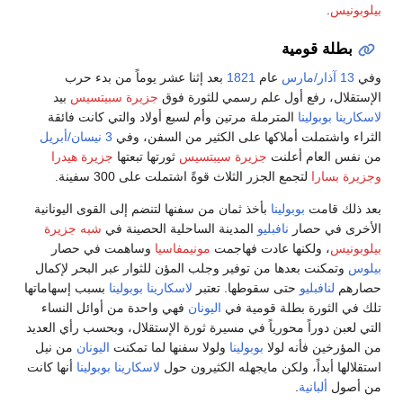
بيلوبونيس
.
بطلة قومية
وفي
13 آذار/مارس
عام
1821
بعد إثنا عشر يوماً من بدء حرب
الإستقلال، رفع أول علم رسمي للثورة فوق
جزيرة سبيتسيس
بيد
لاسكارينا بوبولينا
المترملة مرتين وأم لسبع أولاد والتي كانت فائقة
الثراء واشتملت أملاكها على الكثير من السفن، وفي
3 نيسان/أبريل
من نفس العام أعلنت
جزيرة سيبتسيس
ثورتها تبعتها
جزيرة هيدرا
وجزيرة بسارا
لتجمع الجزر الثلاث قوةً اشتملت على 300 سفينة.
بعد ذلك قامت
بوبولينا
بأخذ ثمان من سفنها لتنضم إلى القوى اليونانية
الأخرى في حصار
نافبليو
المدينة الساحلية الحصينة في
شبه جزيرة
بيلوبونيس
، ولكنها عادت فهاجمت
مونيمفاسيا
وساهمت في حصار
بيلوس
وتمكنت بعدها من توفير وجلب المؤن للثوار عبر البحر لإكمال
حصارهم
لنافبليو
حتى سقوطها. تعتبر
لاسكارينا بوبولينا
بسبب إسهاماتها
تلك في الثورة بطلة قومية في
اليونان
فهي واحدة من أوائل النساء
التي لعبن دوراً محورياً في مسيرة ثورة الإستقلال، وبحسب رأي العديد
من المؤرخين فأنه لولا
بوبولينا
ولولا سفنها لما تمكنت
اليونان
من نيل
استقلالها أبداً، ولكن مايجهله الكثيرون حول
لاسكارينا بوبولينا
أنها كانت
من أصول
ألبانية
.