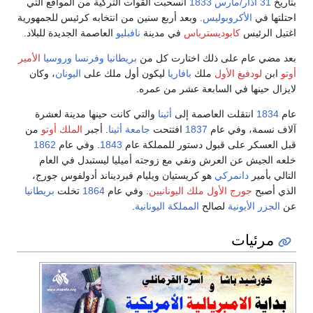
بتاريخ
31 آذار/مارس
1833
انسحبت القوات التركية من المواقع التي
احتلتها في
الأكروبوليس
. وبعد أربع سنين من انتخابه كرئيس للجمهورية
اغتيل الرئيس
كابوديسترياس
في مدينة
نافبليو
العاصمة الجديدة للبلاد.
بعد مضي عام على ذلك اختارت كل من
بريطانيا
وفرنسا
وروسيا
الأمير
أوتو
ابن
لودفيغ الأول
ملك
بافاريا
ليكون أول ملك على
اليونان
، وكان
لايزال حينها في السابعة عشر من عمره.
عام
1834
انتقلت العاصمة إلى
أثينا
والتي كانت حينها مدينة لعشرة
آلاف نسمة، وفي عام
1837
افتتحت
جامعة أثينا
. أجبر
الملك أوتو
من
قبل العسكر على قبول دستور للمملكة عام
1843
. وفي عام
1862
خلعه الجيش عن العرش ونفي مع زوجته أميليا ليستبدل في العام
التالي بأمير
دانمركي
هو كريستيان ويليام فيرديناند أدولفوس جورج،
الذي أصبح
جورج الأول ملك اليونانيين
. وفي عام
1864
تخلت
بريطانيا
عن
الجزر الأيونية
لصالح
المملكة اليونانية
.
مرئيات