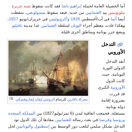
أما الحصيلة العامة لحملة
إبراهيم باشا
فقد كانت سقوط
شبه جزيرة
بيلوبونيس
بيد
العثمانيين
من جديد، فبعد سقوط
ميسولونغي
، سقطت
أيضا
أثينا
في آب/أغسطس
1826
وأكروبوليس
في حزيران/يونيو
1827
،
وهكذا عادت معظم أجزاء
اليونان
لسلطة
العثمانيين
عدا مدينة
نافبليو
وبضع جزر يونانية ومناطق أخرى قليلة.
التدخل
الأوروبي
أنقذ التدخل
الدولي الثورة
اليونانية، حيث
كانت الدول
الأوروبية
الكبرى
قد قررت
معركة نافارين
للرسام
الروسي
إيفان إيفازوفسكي
بضرورة إقامة
دولة يونانية
مستقلة، فجمعت اتفاقية لندن (6 تمز/يوليو1827) بين
المملكة المتحدة
وروسيا
وفرنسا
في بعث رسالة
للعثمانيين
مفادها أن تلك الدول تود
التدخل بشكل سلمي لتلعب دور الوسيط بين
إسطنبول
واليونانيين
لحل