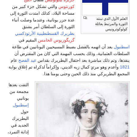
كورنثوس
والتي تشكل جزء كبير من
مساحة البلاد، كذلك امتدت الثورة إلى
العلم الأول الذي تبنته
عدة جزر يونانية، وعندما وصلت أنباء
الثورة والمرتبط بعائلة
الثورة إلى السلطان أمر بشنق
كولوكوترونيس
بطريرك القسطنطينية
الأرثوذكسي
گريگوريوس الخامس
المقيم في
اسطنبول
بعد أن اتهمه بالفشل بضبط المسيحيين اليونانيين في طاعة
السلطات العثمانية، وذلك بحسب المهمة التي كان من المفترض أن
ينفذها، وتم ذلك مباشرة بعد احتفال البطريرك بقداس
عيد الفصح
عام
1821
وأعدم وهو مرتدٍ كمال زيه الديني، وإكراماً لذكراه تم إغلاق بوابة
المجمع البطريركي منذ ذلك الحين وحتى يومنا هذا.
التفت بعدها
مجمعة من
يونانيي
إسطنبول
حول
البطريرك
الجديد في
إدانة التمرد،