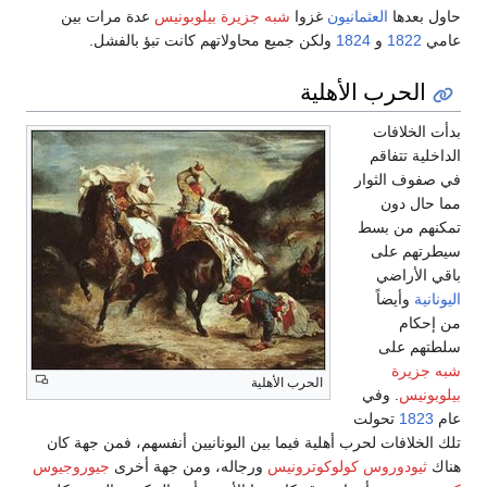
حاول بعدها
العثمانيون
غزوا
شبه جزيرة بيلوبونيس
عدة مرات بين
عامي
1822
و
1824
ولكن جميع محاولاتهم كانت تبؤ بالفشل.
الحرب الأهلية
بدأت الخلافات
الداخلية تتفاقم
في صفوف الثوار
مما حال دون
تمكنهم من بسط
سيطرتهم على
باقي الأراضي
اليونانية
وأيضاً
من إحكام
سلطتهم على
شبه جزيرة
الحرب الأهلية
بيلوبونيس
. وفي
عام
1823
تحولت
تلك الخلافات لحرب أهلية فيما بين اليونانيين أنفسهم، فمن جهة كان
هناك
ثيودوروس كولوكوترونيس
ورجاله، ومن جهة أخرى
جيوروجيوس