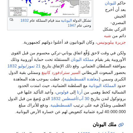
حاكم
لليونان
بعد أن أخرج
الجيش
تشكل الدولة
اليونانية
منذ قيام المملكة عام
1832
المصري-
وحتى عام
1947
التركي بشكل
دائم من
شبه
جزيرة بيلوبونيس
، وكان اليونانيون قد أعلنوا دولتهم كجمهورية.
ولكن في وقت لاحق وُقِّع اتفاق يوناني-تركي محسوم من قبل القوى
الأوروبية يقر بقيام
مملكة اليونان
المستقلة تحت حماية أوروبية وذلك
بموافقة السلطان العثماني. وقع ذلك الإتفاق بتاريخ
21 تموز/يوليو
1832
بحضور المبعوث البريطاني
السير سترادفورد كانينغ
وممثلي بقية الدول
الكبرى وسمي (
معاهدة القسطنطينية
)، خطت بموجب هذه المعاهدة
حدود
المملكة اليونانية
مع السلطنة العثمانية، حيث امتدت الحدود
الشمالية كخط وهمي من
آرتا
إلى
فولوس
، وأعيد التأكيد عليها في
بروتوكول لندن بتاريخ
30 آب/أغسطس
1832
الذي وُضِعَ من قبل الدول
العظمى وصُدِّقَ فيه على ترتيب
القسطنطينية
. ودفع للأتراك مبلغ
40.000.000 ليرة عثمانية كتعويض لهم عن خسارة الأرض اليونانية.
ملك اليونان