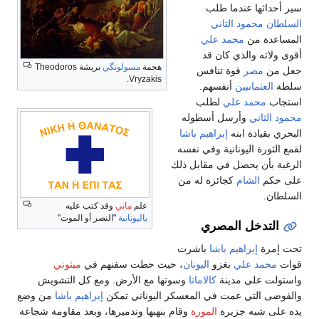
سير أحداثها عندما طلب
السلطان محمود الثاني
المساعدة من
محمد علي
أقوى ولاته والذي كان قد
هجمة
مسولونگي
بريشة Theodoros
جعل من
مصر
قوة تنافس
Vryzakis.
سلطة
العثمانيين
أنفسهم.
استجاب
محمد علي
لطلب
محمود الثاني
وأرسل أسطوله
البحري بقيادة ابنه
إبراهيم باشا
لقمع الثورة اليونانية وفي نفسه
الرغبة بأن يحصل في مقابل ذلك
على حكم
الشام
كجائزة له من
السلطان.
علم
ماني
وقد كتب عليه
باليونانية
"النصر أو الموت"
التدخل المصري
تحت إمرة
إبراهيم باشا
باشرت
قوات
محمد علي
بغزو
اليونان
، حيث حطت سفنهم في
ميثوني
واستولت على مدينة
كالاماتا
وسوتها مع الأرض. ومع كل التشويش
والفوضى التي عمت في المعسكر اليوناني تمكن
إبراهيم باشا
من وضع
يده على شبه جزيرة
المورة
وقام بنهبها وتدميرها، وبعد مقاومة شجاعة