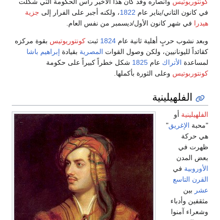
كونتوريوتيس
وأنصاره وقد كان هذا الأخير رأس الحكومة التي شكلت
في كانون الثاني/يناير عام
1822
، ولكنه أجبر على الفرار إلى
جزية
هيدرا
في شهر كانون الأول/ديسمبر من نفس العام.
وبعد نشوب حربٍ أهلية ثانية عام
1824
ثبت
كونتوريوتيس
بقوة مركزه
كقائداً لليونانيين، ولكن وصول القوات
المصرية
بقيادة
إبراهيم باشا
لمساعدة
الأتراك
عام
1825
شكل خطراً كبيراً على حكومة
كونتوربوتيس
وعلى الثورة بأكملها.
الفلهيلينية
الفلهيلينية
أو
"محبة
الإغريق
"
هي حركة
ظهرت في
بعض المدن
الأوروبية
في
القرن التاسع
عشر
بين
مثقفين وأدباء
وشعراء آمنوا