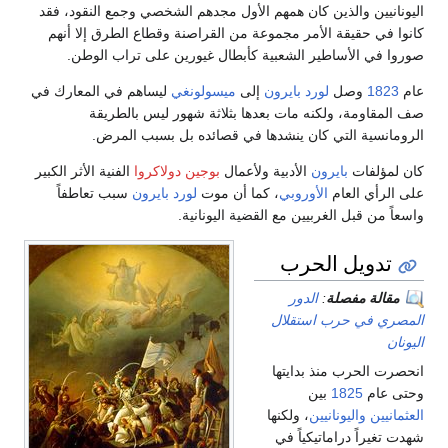
اليونانيين والذين كان همهم الأول مجدهم الشخصي وجمع النقود، فقد
كانوا في حقيقة الأمر مجموعة من القراصنة وقطاع الطرق إلا أنهم
صوروا في الأساطير الشعبية كأبطال غيورين على تراب الوطن.
عام
1823
وصل
لورد بايرون
إلى
ميسولونغي
ليساهم في المعارك في
صف المقاومة، ولكنه مات بعدها بثلاثة شهور ليس بالطريقة
الرومانسية التي كان ينشدها في قصائده بل بسبب المرض.
كان لمؤلفات
بايرون
الأدبية ولأعمال
بوجين دولاكروا
الفنية الأثر الكبير
على الرأي العام
الأوروبي
، كما أن موت
لورد بايرون
سبب تعاطفاً
واسعاً من قبل الغربيين مع القضية اليونانية.
تدويل الحرب
مقالة مفصلة
:
الدور
المصري في حرب استقلال
اليونان
انحصرت الحرب منذ بدايتها
وحتى عام
1825
بين
العثمانيين
واليونانيين
، ولكنها
شهدت تغيراً دراماتيكياً في