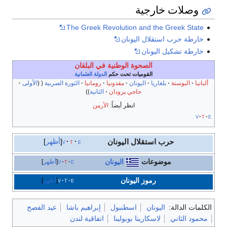
وصلات خارجية
The Greek Revolution and the Greek State
خارطة حرب استقلال اليونان
خارطة تشكيل اليونان
الصحوة الوطنية في البلقان
القوميات تحت حكم
الدولة العثمانية
ألبانيا
البوسنة
بلغاريا
اليونان
مقدونيا
رومانيا
الثورة الصربية
الأولى
حاجي پرودان
الثانية
انظر أيضاً:
الأرمن
v
t
e
حرب استقلال اليونان
e
t
v
أظهر
موضوعات
اليونان
e
t
v
أظهر
رموز
اليونان
e
t
v
أظهر
الكلمات الدالة:
اليونان
اسطنبول
إبراهيم باشا
عيد الفصح
محمود الثاني
لاسكارينا بوبولينا
اتفاقية لندن