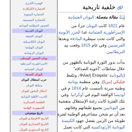
الهجرة الكبرى
خلفية تاريخية
الحضارة الكيكلادية
الحضارة المينوية
مقالة مفصلة
:
اليونان العثمانية
الحضارة الميسينية
عام
1821
كانت
اليونان
جزءٌ من
العصور المظلمة اليونانية
اليونان القديمة
الإمبراطورية العثمانية
عدا
الجزر الأيونية
اليونان العتيقة
والتي كانت تحت سيطرة
البنادقة
وبعدها
اليونان الكلاسيكية
الفرنسيين
وفي عام
1815
وقعت بيد
اليونان الهيلينية
البريطانيين
.
اليونان الرومانية
يونان العصور الوسطى
بدأت بذور الثورة اليونانية بالظهور من
الامبراطورية البيزنطية
خلال نشاطات "أخوية الصداقة"
اليونان العثمانية
اليونان الحديثة
(
باليونانية
: Φιλική Εταιρεία، وتلفظ
حرب استقلال اليونان
فيليكي إتيريا
)، وهي منظمة
يونانية
مملكة اليونان
وطنية سرية تأسست عام
1814
م في
احتلال المحور لليونان
أوديسا
الواقعة اليوم في
أوكرانيا
. وفي
الحرب الأهلية اليونانية
تلك الفترة كانت رغبة الإستقلال متفشية
الطغمة العسكرية
بين
اليونانيين
بجميع طبقاتهم وفئاتهم،
الجمهورية الهلينية
تاريخ موضوعي
بعد أن تم شحن مشاعرهم الوطنية لفترة
التاريخ الاقتصادي لليونان
طويلة من الزمن بفضل جهود
الكنيسة
التاريخ العسكري لليونان
اليونانية الأرثوذكسية
التي كانت تعمل
التاريخ الدستوري لليونان