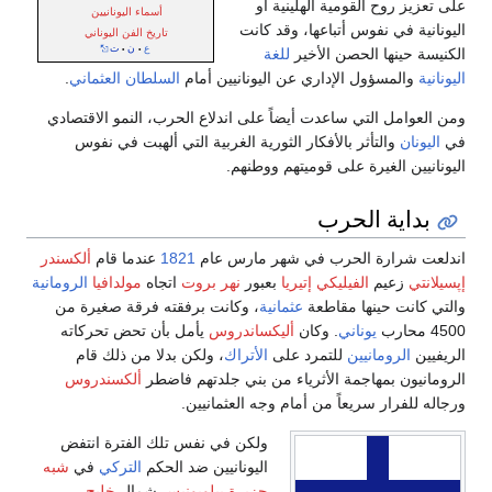
على تعزيز روح القومية الهلينية أو
أسماء اليونانيين
اليونانية في نفوس أتباعها، وقد كانت
تاريخ الفن اليوناني
ع
ن
ت
•
•
الكنيسة حينها الحصن الأخير
للغة
اليونانية
والمسؤول الإداري عن اليونانيين أمام
السلطان العثماني
.
ومن العوامل التي ساعدت أيضاً على اندلاع الحرب، النمو الاقتصادي
في
اليونان
والتأثر بالأفكار الثورية الغربية التي ألهبت في نفوس
اليونانيين الغيرة على قوميتهم ووطنهم.
بداية الحرب
اندلعت شرارة الحرب في شهر مارس عام
1821
عندما قام
ألكسندر
إپسيلانتي
زعيم
الفيليكي إتيريا
بعبور
نهر بروت
اتجاه
مولدافيا
الرومانية
والتي كانت حينها مقاطعة
عثمانية
، وكانت برفقته فرقة صغيرة من
4500 محارب
يوناني
. وكان
أليكساندروس
يأمل بأن تحض تحركاته
الريفيين
الرومانيين
للتمرد على
الأتراك
، ولكن بدلا من ذلك قام
الرومانيون بمهاجمة الأثرياء من بني جلدتهم فاضطر
ألكسندروس
ورجاله للفرار سريعاً من أمام وجه العثمانيين.
ولكن في نفس تلك الفترة انتفض
اليونانيين ضد الحكم
التركي
في
شبه
جزيرة بيلوبونيس
شمال
خليج