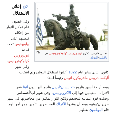
إعلان
الاستقلال
وفي غضون
عام تمكن الثوار
من إحكام
قبضتهم على
بيلوبونيس
تحت
قيادة
تمثال فارس لذكرى
ثيودوروس كولوكوترونيس
في
ثيودوروس
نافبليو
-
اليونان
كولوكوترونيس
،
وفي شهر
كانون الثاني/يناير عام
1822
أعلنوا استقلال اليونان وتم انتخاب
أليكساندروس مافروكورداتوس
رئيساً للبلاد.
وبعد أربعة أشهر بتاريخ
26 نيسان/أبريل
هاجم اليونانيون
أثينا
ففر
الأتراك المقيمين فيها إلى
الأكروبوليس
، وفي شهر آب/أغسطس
وصلت قوة عثمانية لتنجدهم ولكن الثوار تمكنوا من محاصرتها في شهر
حزيران/يونيو، وبعد أن وعدوا
الأتراك
المحاصرين بتأمين ممر آمن لهم
قام
اليونانيون
بقتلهم.