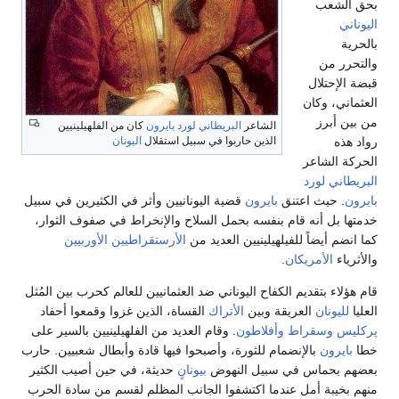
بحق الشعب
اليوناني
بالحرية
والتحرر من
قبضة الإحتلال
العثماني، وكان
من بين أبرز
الشاعر
البريطاني
لورد بايرون
كان من الفلهيلينيين
رواد هذه
الذين حاربوا في سبيل استقلال
اليونان
الحركة الشاعر
البريطاني
لورد
بايرون
. حيث اعتنق
بايرون
قضية اليونانيين وأثر في الكثيرين في سبيل
خدمتها بل أنه قام بنفسه بحمل السلاح والإنخراط في صفوف الثوار،
كما انضم أيضاً للفيلهيلينيين العديد من
الأرستقراطيين
الأوربيين
والأثرياء
الأمريكان
.
قام هؤلاء بتقديم الكفاح اليوناني ضد العثمانيين للعالم كحرب بين المُثل
العليا
لليونان
العريقة وبين
الأتراك
القساة، الذين غزوا وقمعوا أحفاد
پركليس
وسقراط
وأفلاطون
. وقام العديد من الفلهيلينيين بالسير على
خطا
بايرون
بالإنضمام للثورة، وأصبحوا فيها قادة وأبطال شعبيين. حارب
بعضهم بحماس في سبيل النهوض
بيونانٍ
حديثة، في حين أصيب الكثير
منهم بخيبة أمل عندما اكتشفوا الجانب المظلم لقسم من سادة الحرب