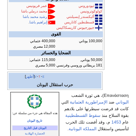
ثيودوروس
عمر فريونيس
كولوكوترونيس
محمد درملي باشا
أليكسندر إبسيلنتي
رشيد محمد باشا
قسطنطين كاناريس
إبراهيم باشا
.
جيورجيوس كاريسكاكيس
القوى
100,000 يوناني
400,000 عثماني
12,000 مصري
الضحايا والخسائر
50,000 يوناني,
115,000 عثماني;
181 بريطاني وروسي وفرنسي
5,000 مصري
e
t
v
أظهر
حرب استقلال اليونان
Επανάσταση)، هي ثورة الشعب
اليوناني
ضد
الإمبراطورية العثمانية
التي
كانت قد فرضت سيطرتها على بلادهم
هذه المقالة هي جزء من سلسلة عن:
بقوة السلاح منذ
سقوط القسطنطينية
تاريخ اليونان
عام
1453
م، وقد أفضت تلك الحرب
لتأسيس واستقلال
المملكة اليونانية
.
اليونان قبل التاريخ
الحضارة الهلادية