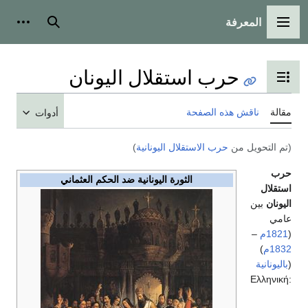
المعرفة
القائمة الرئيسية
بحث
أدوات
حرب استقلال اليونان
تبديل عرض جدول المحتويات
مقالة
ناقش هذه الصفحة
أدوات
(تم التحويل من
حرب الاستقلال اليونانية
)
حرب
الثورة اليونانية ضد الحكم العثماني
استقلال
اليونان
بين
عامي
(
1821م
–
1832م
)
(
باليونانية
:Ελληνική