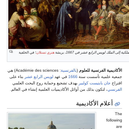
لكية إلى الملك لويس الرابع عشر في 1667
، بريشة
هنري تستلان
؛ في الخلفية
الأكاديمية الفرنسية للعلوم
(
بالفرنسية
:
Académie des sciences
) هي
جمعية علمية تأسست سنة
1666
في عهد
لويس الرابع عشر
بناء على
اقتراح
جان بابتيست كولبير
بهدف تشجيع وحماية روح البحث العلمي
الفرنسي
، لتكون بذلك من أوائل الأكاديميات العلمية إنشاء في العالم.
أعلام الأكاديمية
The
following
are