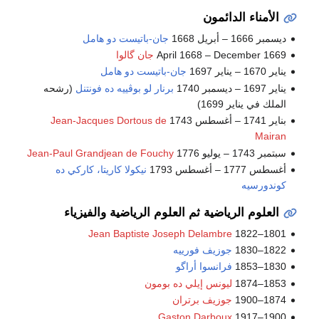
الأمناء الدائمون
ديسمبر 1666 – أبريل 1668
جان-باتيست دو هامل
April 1668 – December 1669
جان گالوا
يناير 1670 – يناير 1697
جان-باتيست دو هامل
يناير 1697 – ديسمبر 1740
برنار لو بوڤييه ده فونتنل
(رشحه
الملك في يناير 1699)
بناير 1741 – أغسطس 1743
Jean-Jacques Dortous de
Mairan
سبتمبر 1743 – يوليو 1776
Jean-Paul Grandjean de Fouchy
أغسطس 1777 – أغسطس 1793
نيكولا كاريتا، كاركي ده
كوندورسيه
العلوم الرياضية ثم العلوم الرياضية والفيزياء
Jean Baptiste Joseph Delambre
1801–1822
1822–1830
جوزيف فورييه
1830–1853
فرانسوا أراگو
1853–1874
ليونس إيلي ده بومون
1874–1900
جوزيف برتران
Gaston Darboux
1900–1917