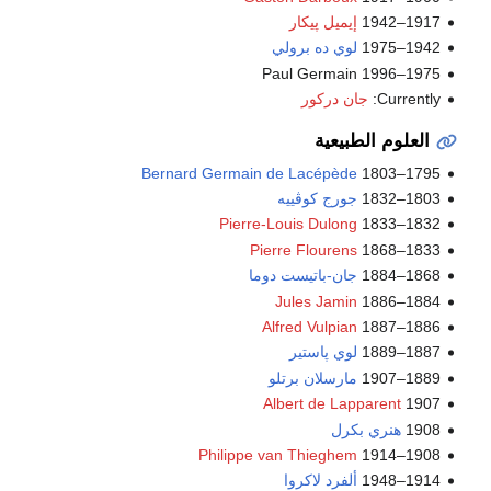
1917–1942
إيميل پيكار
1942–1975
لوي ده برولي
1975–1996 Paul Germain
Currently:
جان دركور
العلوم الطبيعية
Bernard Germain de Lacépède
1795–1803
1803–1832
جورج كوڤييه
Pierre-Louis Dulong
1832–1833
Pierre Flourens
1833–1868
1868–1884
جان-باتيست دوما
Jules Jamin
1884–1886
Alfred Vulpian
1886–1887
1887–1889
لوي پاستير
1889–1907
مارسلان برتلو
Albert de Lapparent
1907
1908
هنري بكرل
Philippe van Thieghem
1908–1914
1914–1948
ألفرد لاكروا