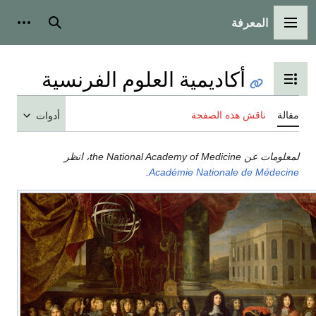
المعرفة
القائمة الرئيسية
بحث
أدوات
أكاديمية العلوم الفرنسية
تبديل عرض جدول المحتويات
مقالة
ناقش هذه الصفحة
أدوات
لمعلومات عن the National Academy of Medicine، انظر
.
Académie Nationale de Médecine