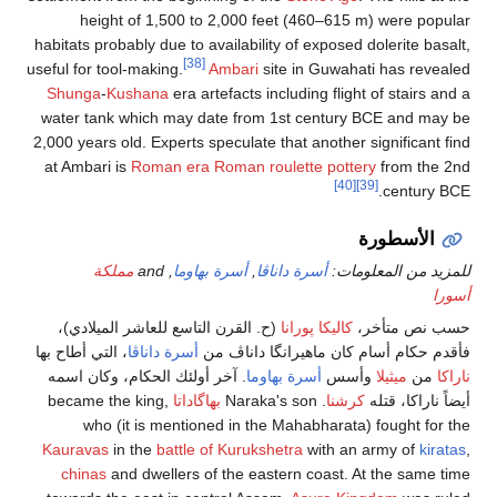
height of 1,500 to 2,000 feet (460–615 m) were popular
habitats probably due to availability of exposed dolerite basalt,
[38]
useful for tool-making.
Ambari
site in Guwahati has revealed
Shunga
-
Kushana
era artefacts including flight of stairs and a
water tank which may date from 1st century BCE and may be
2,000 years old. Experts speculate that another significant find
at Ambari is
Roman era
Roman roulette pottery
from the 2nd
[40]
[39]
century BCE.
الأسطورة
للمزيد من المعلومات:
أسرة داناڤا
,
أسرة بهاوما
, and
مملكة
أسورا
حسب نص متأخر،
كاليكا پورانا
(ح. القرن التاسع للعاشر الميلادي)،
فأقدم حكام أسام كان ماهيرانگا داناڤ من
أسرة داناڤا
، التي أطاح بها
ناراكا
من
ميثيلا
وأسس
أسرة بهاوما
. آخر أولئك الحكام، وكان اسمه
أيضاً ناراكا، قتله
كرشنا
. Naraka's son
بهاگاداتا
became the king,
who (it is mentioned in the Mahabharata) fought for the
Kauravas
in the
battle of Kurukshetra
with an army of
kiratas
,
chinas
and dwellers of the eastern coast. At the same time