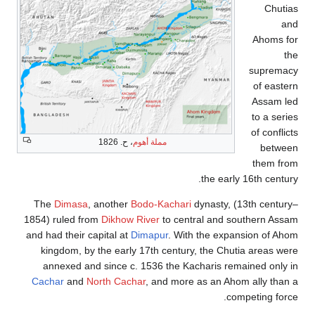
Chutias
and
Ahoms for
the
supremacy
of eastern
Assam led
to a series
of conflicts
مملة أهوم
، ح. 1826
between
them from
the early 16th century.
The
Dimasa
, another
Bodo-Kachari
dynasty, (13th century–
1854) ruled from
Dikhow River
to central and southern Assam
and had their capital at
Dimapur
. With the expansion of Ahom
kingdom, by the early 17th century, the Chutia areas were
annexed and since c. 1536 the Kacharis remained only in
Cachar
and
North Cachar
, and more as an Ahom ally than a
competing force.