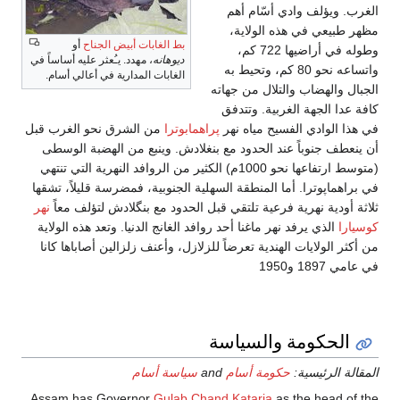
الغرب. ويؤلف وادي أسّام أهم
مظهر طبيعي في هذه الولاية،
بط الغابات أبيض الجناح
أو
وطوله في أراضيها 722 كم،
ديوهانه
، مهدد. يـُعثر عليه أساساً في
واتساعه نحو 80 كم، وتحيط به
الغابات المدارية في أعالي أسام.
الجبال والهضاب والتلال من جهاته
كافة عدا الجهة الغربية. وتتدفق
في هذا الوادي الفسيح مياه نهر
پراهمابوترا
من الشرق نحو الغرب قبل
أن ينعطف جنوباً عند الحدود مع بنغلادش. وينبع من الهضبة الوسطى
(متوسط ارتفاعها نحو 1000م) الكثير من الروافد النهرية التي تنتهي
في براهماپوترا. أما المنطقة السهلية الجنوبية، فمضرسة قليلاً، تشقها
ثلاثة أودية نهرية فرعية تلتقي قبل الحدود مع بنگلادش لتؤلف معاً
نهر
كوسيارا
الذي يرفد نهر ماغنا أحد روافد الغانج الدنيا. وتعد هذه الولاية
من أكثر الولايات الهندية تعرضاً للزلازل، وأعنف زلزالين أصاباها كانا
في عامي 1897 و1950
الحكومة والسياسة
المقالة الرئيسية:
حكومة أسام
and
سياسة أسام
Assam has Governor
Gulab Chand Kataria
as the head of the