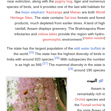
near extinction, along with the
pygmy hog
, tiger and numerous
species of birds, and it provides one of the last wild habitats for
the
Asian elephant
.
Kaziranga
and
Manas
are both
World
Heritage Sites
. The state contains
Sal tree
forests and forest
products, much depleted from earlier times. A land of high
rainfall, Assam displays greenery. The Brahmaputra River
tributaries and
oxbow lakes
provide the region with hydro-
[
citation needed
]
geomorphic
environment.
The state has the largest population of the
wild water buffalo
in
[25]
the world.
The state has the highest diversity of birds in
[26]
India with around 820 species.
With subspecies the number
[27]
is as high as 946.
The mammal diversity in the state is
[28]
around 190 species.
النبيت
Assam is
remarkably rich in
Orchid
species and
the
Foxtail orchid
is
the state flower of