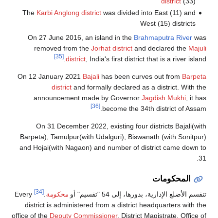
district
(33)
The
Karbi Anglong district
was divided into East (11) and
West (15) districts
On 27 June 2016, an island in the
Brahmaputra River
was
removed from the
Jorhat district
and declared the
Majuli
[35]
district
, India's first district that is a river island.
On 12 January 2021
Bajali
has been curves out from
Barpeta
district
and formally declared as a district. With the
announcement made by Governor
Jagdish Mukhi
, it has
[36]
become the 34th district of Assam.
On 31 December 2022, existing four districts Bajali(with
Barpeta), Tamulpur(with Udalguri), Biswanath (with Sonitpur)
and Hojai(with Nagaon) and number of district came down to
31.
المحكومات
[34]
تنقسم الأضلع الإدارية، بدورها، إلى 54 "تقسيم" أو
محكومة
.
Every
district is administered from a district headquarters with the
office of the
Deputy Commissioner
, District Magistrate, Office of