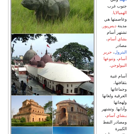
جنوب غرب
الهميالايا
.
وعاصمتها هي
مدينة
ديس‌پور
.
تشتهر أسام
بشاي أسام
،
مصادر
البترول
،
حرير
أسام
،
وتنوعها
البيولوجي
.
آسام غنية
بثقافتها،
وجماعاتها
العرقية ولغاتها
ولهجاتها
وآدابها. وتشتهر
بـشاي آسام
،
ومصادر النفط
الكبيرة