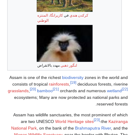
كركدن هندي
في
كازيرانگا، المنتزه
الوطني
لنگور ذهبي
مهدد بالانقراض
Assam is one of the richest
biodiversity
zones in the world and
[19]
consists of tropical
rainforests
,
deciduous forests, riverine
[20]
[21]
[22]
grasslands
,
bamboo
orchards and numerous
wetland
ecosystems; Many are now protected as national parks and
reserved forests.
Assam has wildlife sanctuaries, the most prominent of which
[23]
are two UNESCO
World Heritage sites
-the
Kaziranga
National Park
, on the bank of the
Brahmaputra River
, and the
Manas Wildlife Sanctuary
, near the border with Bhutan. The