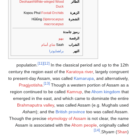
الطائر
DeohaanhWhite-winged Wood
Duck
الزهرة
Foxtail Orchids
Kopou Phul
الشجرة
Dipterocarpus
Hûlûng
macrocarpus
رموز جامدة
الرقصة
بيهو
الشراب
Saah
شاي أسام
النهر
براهماپوترا
[11]
[12]
population.
In the classical period and up to the 12th
century the region east of the
Karatoya river
, largely congruent
to present-day Assam, was called
Kamarupa
, and alternatively,
[13]
Pragjyotisha
.
Though a western portion of Assam as a
region continued to be called
Kamrup
, the
Ahom kingdom
that
emerged in the east, and which came to dominate the entire
Brahmaputra valley
, was called Assam (e.g. Mughals used
Asham
); and the
British province
too was called Assam.
Though the precise
etymology of Assam
is not clear, the name
Assam is associated with the
Ahom people
, originally called
[14]
Shyam
(
Shan
).