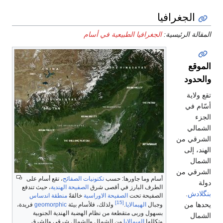
الجغرافيا
المقالة الرئيسية:
الجغرافيا الطبيعية في أسام
الموقع
والحدود
تقع ولاية
أسّام في
الجزء
الشمالي
الشرقي من
الهند، إلى
الشمال
الشرقي من
أسام وما جاورها: حسب
تكتونيات الصفائح
، تقع أسام على
دولة
الطرف البارز في أقصى شرق
الصفيحة الهندية
، حيث تندفع
بنگلادش
.
الصفيحة تحت
الصفيحة الاوراسية
خالقةً
منطقة اندساس
[15]
يحدها من
وجبال
الهيمالايا
.
ولذلك، فلأسام بيئة
geomorphic
فريدة،
بسهول وربى متقطعة من نظام الهضبة الهندية الجنوبية
الشمال
وتكللها
الهيمالايا
من الشمال والشمال شرقي والشرق.