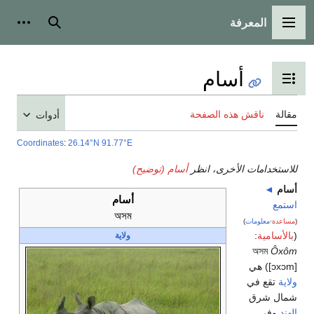
المعرفة
القائمة الرئيسية
بحث
أدوات شخ
أسام
تبديل عرض جدول المحتويات
مقالة
ناقش هذه الصفحة
أدوات
Coordinates
:
26.14°N 91.77°E
للاستخدامات الأخرى، انظر
أسام (توضيح)
أسام
◄
أسام
استمع
অসম
(
مساعدة
·
معلومات
)
(
بالأسامية
:
ولاية
অসম
Ôxôm
[ɔxɔm]) هي
ولاية
تقع في
شمال شرق
الهند
وفي