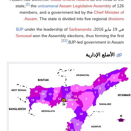
[2]
state,
the
unicameral
Assam Legislative Assembly
of 126
members, and a government led by the
Chief Minister of
.
Assam
. The state is divided into five regional
divisions
في 19 مايو 2016،
Sarbananda
under the leadership of
BJP
Sonowal
won the Assembly elections, thus forming the first
[32]
BJP-led government in Assam.
الأضلع الإدارية