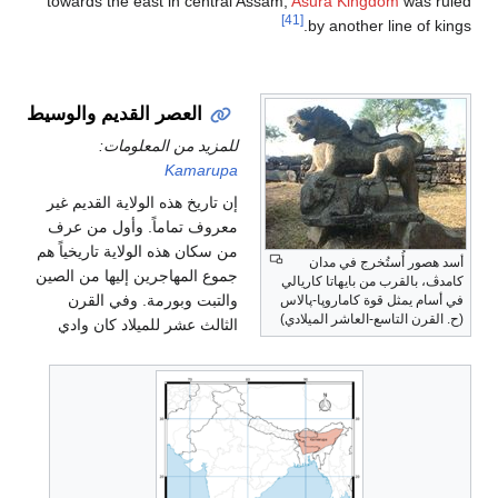
towards the east in central Assam,
Asura Kingdom
was ruled
[41]
by another line of kings.
العصر القديم والوسيط
للمزيد من المعلومات:
Kamarupa
إن تاريخ هذه الولاية القديم غير
معروف تماماً. وأول من عرف
من سكان هذه الولاية تاريخياً هم
أسد هصور أُستُخرج في مدان
جموع المهاجرين إليها من الصين
كامدڤ، بالقرب من بايهاتا كاريالي
والتبت وبورمة. وفي القرن
في أسام يمثل قوة كاماروپا-پالاس
(ح. القرن التاسع-العاشر الميلادي)
الثالث عشر للميلاد كان وادي