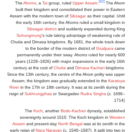
[42]
The
Ahoms
, a
Tai
group, ruled
Upper Assam
.
The Ahom
built their kingdom and consolidated their power in Eastern
Assam with the modern town of
Sibsagar
as their capital. Until
the early 16th century, the Ahoms ruled a small kingdom in
Sibsagar district
and suddenly expanded during King
Suhungmung
's rule taking advantage of weakening rule of
Chutia and Dimasa kingdoms. By 1681, the whole track down
to the border of the modern district of
Goalpara
came
permanently under their sway. Ahoms ruled for nearly 600
years (1228–1826) with major expansions in the early 16th
century at the cost of
Chutia
and
Dimasa Kachari
kingdoms.
Since the 13th century, the centre of the Ahom polity was upper
Assam; the kingdom was gradually extended to the
Karatoya
River
in the 17th or 18th century. It was at its zenith during the
reign of
Sukhrungphaa
or Swargadeo
Rudra Singha
(c. 1696–
1714).
The
Koch
, another
Bodo-Kachari
dynasty, established
sovereignty around 1510. The Koch kingdom in
Western
Assam
and present-day
North Bengal
was at its zenith in the
early reign of
Nara Narayan
(c. 1540–1587). It split into two in