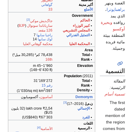
العاصمة
ديس‌پور
الغضة وبنهر
أكبر مدينة
گواهاتي
براهماپوترا
،
الأضلع
33
الذي يمد
Government
[2]
•
الحاكم
جاگ‌ديش موكي
روافده
وبحيرة
•
كبير الوزراء
سارباناندا سونوال
(
BJP
)
أوكسبو
•
المجلس التشريعي
126 مقعد
المنطقة ببيئة
•
التمثيل الفدرالي
راجيا سابها
7
لوك سابها
14
مائية فريدة
•
المحكمة العليا
محكمة گوهاتي العليا
وجميلة.
Area
• Total
78٫438 كم² (30٫285 ميل²)
16th
• Rank
45−1٬960 m
Elevation
التسمية
(148−6٬430 ft)
Population
(2011)
المقالة
31٬169٬272
• Total
• Rank
رقم 15
الرئيسية:
2
• Density
(1٬030/sq mi)
397/km
تسمية أسام
Demonym
أساميون
، أكسوميايون
The first
[3]
ن.م.إ.
(2016–17)
•
الإجمالي
2٫54 lakh crore
₹
(32 بليون
dated
US$)
mention of
•
للفرد
67٬303
₹
(US$840)
the region
اللغات
[4]
comes from
• الرسمية
الأسامية