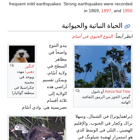
frequent mild earthquakes. Strong earthquakes were recorded
.
in 1869,
1897
, and
1950
الحياة النباتية والحيوانية
انظر أيضاً:
التنوع الحيوي في أسام
يبدو التنوع
واضحاً في
مظاهر
السطح في
لانگور
ذهبي
؛ مهدد
ولاية أسّام،
ويوجد في
ويمكن تقسيم
محمية
أراضي هذه
چكراسيلا في
Areca Nut Tree
أو تامول
منطقة گوالپارا
الولاية إلى
گوس؛ الجوز من الرموز الثقافية
ثلاثة أقسام
الهامة.
تضريسية هي: وادي أسّام
(براهماپوترا) في الشمال، وسهلا
براك وكچار في الجنوب، والإقليم
الهضبي ـ التلي في الوسط الذي
هو استمرار لهضبة شيلونگ في