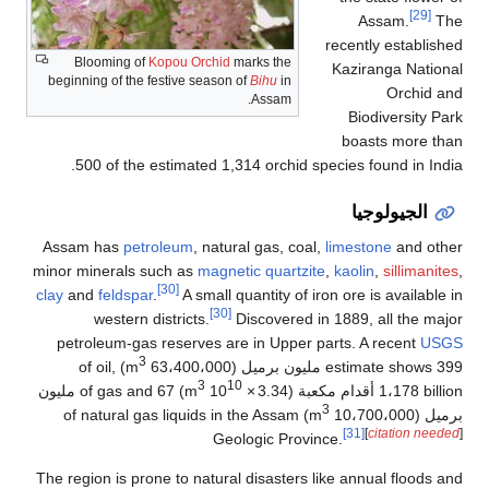
[29]
Assam.
The
recently established
Blooming of
Kopou Orchid
marks the
Kaziranga National
beginning of the festive season of
Bihu
in
Orchid and
Assam.
Biodiversity Park
boasts more than
500 of the estimated 1,314 orchid species found in India.
الجيولوجيا
Assam has
petroleum
, natural gas, coal,
limestone
and other
minor minerals such as
magnetic quartzite
,
kaolin
,
sillimanites
,
[30]
clay
and
feldspar
.
A small quantity of iron ore is available in
[30]
western districts.
Discovered in 1889, all the major
petroleum-gas reserves are in Upper parts. A recent
USGS
3
estimate shows 399 مليون برميل (63،400،000 m
) of oil,
3
10
1،178 billion أقدام مكعبة (3.34
×
10
m
) of gas and 67 مليون
3
برميل (10،700،000 m
) of natural gas liquids in the Assam
[31]
[
citation needed
]
Geologic Province.
The region is prone to natural disasters like annual floods and