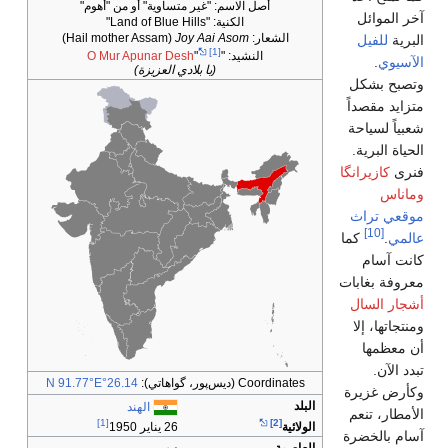
أصل الاسم: "غير متساوية" أو من "أهوم"
آخر الموائل
الكنية:
"Land of Blue Hills"
الشعار:
Joy Aai Asom
(Hail mother Assam)
البرية
للفيل
[1]
النشيد: "
"
O Mur Apunar Desh
الآسيوي
.
(يا بلادي العزيزة)
وتصبح بشكل
متزايد مقصداً
شعبياً لسياحة
الحياة البرية.
فنرى
كازيرانگا
وماناس
موقعي تراث
[10]
عالمي
.
كما
كانت آسام
معروفة بغابات
أشجار السال
ومنتجاتها، إلا
أن معظمها
تبدد الآن.
Coordinates (ديس‌پور، گواهاتي):
26.14°N 91.77°E
وكأرض غزيرة
البلد
الهند
الأمطار، تنعم
[1]
[2]
الولائية
26 يناير 1950
آسام بالخضرة