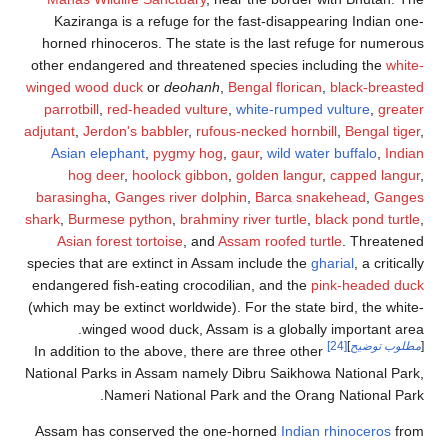
Kaziranga is a refuge for the fast-disappearing Indian one-
horned rhinoceros. The state is the last refuge for numerous
other endangered and threatened species including the
white-
winged wood duck
or
deohanh
,
Bengal florican
,
black-breasted
parrotbill
,
red-headed vulture
,
white-rumped vulture
,
greater
adjutant
,
Jerdon's babbler
,
rufous-necked hornbill
,
Bengal tiger
,
Asian elephant
,
pygmy hog
,
gaur
,
wild water buffalo
,
Indian
hog deer
,
hoolock gibbon
,
golden langur
,
capped langur
,
barasingha
,
Ganges river dolphin
,
Barca snakehead
,
Ganges
shark
,
Burmese python
,
brahminy river turtle
,
black pond turtle
,
Asian forest tortoise
, and
Assam roofed turtle
. Threatened
species that are extinct in Assam include the
gharial
, a critically
endangered fish-eating crocodilian, and the
pink-headed duck
(which may be extinct worldwide). For the state bird, the white-
winged wood duck, Assam is a globally important area.
[
مطلوب توضيح
]
[24]
In addition to the above, there are three other
National Parks in Assam namely Dibru Saikhowa National Park,
Nameri National Park and the Orang National Park.
Assam has conserved the one-horned
Indian rhinoceros
from