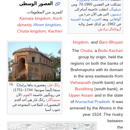
العصور الوسطى
تشكلت في العقدين 1960-70. ومن
شيلونگ
، انتقلت عاصمة أسام إلى
للمزيد من المعلومات:
ديسپور
، التي هي الآن جزء من
Kamata kingdom
,
Koch
گواهاتي
. وبعد
الحرب الهندية الصينية
في 1962، تم كذلك فصل ولاية
dynasty
,
Ahom kingdom
,
أروناچال پرادش
.
Chutia kingdom
,
Kachari
kingdom
, and
Baro-Bhuyan
The
Chutia
, a
Bodo-Kachari
group by origin, held the
regions on both the banks of
Brahmaputra with its domain
in the area eastwards from
Vishwanath
(north bank) and
رانگ غار
، مقصورة بناها پراماتـّا
Buridihing
(south bank), in
سنغا (أيضاً سوننفا؛ 1744–1751)
and in the state
Upper Assam
في رونگپور عاصمة
الأهوم
، الآن
سبساگار
؛ رانگ غار هي أحد أقدم
of
Arunachal Pradesh
. It was
المقصورات للملاعب المفتوحة في
annexed by the Ahoms in the
جنوب آسيا
year 1524. The rivalry
between
the