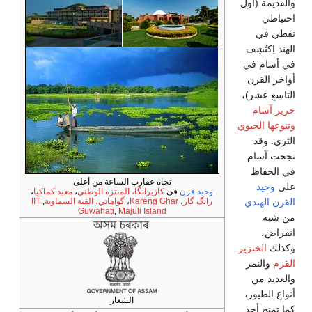
والقديمة (أول
احتياطي
نفطي في
الهند اِكتُشِف
في أسام في
أواخر القرن
التاسع عشر)،
حرير آسام
وتنوعها الحيوي
الثري. وقد
نجحت آسام
في الحفاظ
تجاه عقارب الساعة من أعلى
على
وحيد
وحيد قرن
في
كازيرانگا، المنتزه الوطني
،
معبد كماكيا
،
رانگ گار
،
Kareng Ghar
،
گواهاتي، القبة السماوية
,
IIT
القرن الهندي
Guwahati
,
Majuli Island
من شبه
انقراض،
وكذلك
الخنزير
القزم
والنمر
والعديد من
أنواع الطيور،
الشعار
كما تمنح أحد