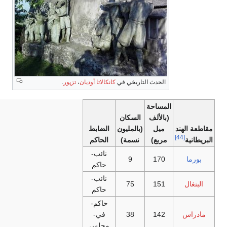
الحدث التاريخي في
كانكالاتا أوديان
،
تزپور
.
المساحة
(بالألف
السكان
مقاطعة الهند
ميل
(بالمليون
الضابط
[44]
البريطانية
مربع)
نسمة)
الحاكم
نائب-
بورما
170
9
حاكم
نائب-
البنغال
151
75
حاكم
حاكم-
مادراس
142
38
في-
مجلس