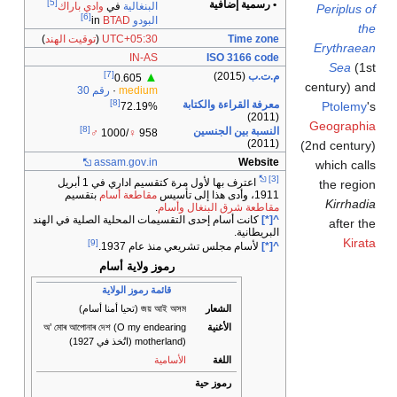
[5]
• رسمية إضافية
البنغالية
في
وادي باراك
Periplus of
[6]
البودو
in
BTAD
the
Time zone
UTC+05:30
(
توقيت الهند
)
Erythraean
IN-AS
ISO 3166 code
Sea
(1st
[7]
م.ت.ب
(2015)
▲
0.605
century) and
medium
·
رقم 30
[8]
معرفة القراءة والكتابة
Ptolemy
's
72.19%
(2011)
Geographia
[8]
النسبة بين الجنسين
♂
/1000
♀
958
(2011)
(2nd century)
assam
.gov
.in
Website
which calls
[3]
اعترف بها لأول مرة كتقسيم اداري في 1 أبريل
the region
1911، وأدى هذا إلى تأسيس
مقاطعة أسام
بتقسيم
Kirrhadia
مقاطعة شرق البنغال وأسام
.
^[*]
كانت أسام إحدى التقسيمات المحلية الصلية في الهند
after the
البريطانية.
Kirata
[9]
^[*]
لأسام مجلس تشريعي منذ عام 1937.
رموز ولاية أسام
قائمة رموز الولاية
الشعار
জয় আই অসম (تحيا أمنا أسام)
الأغنية
অ’ মোৰ আপোনাৰ দেশ (O my endearing
motherland) (اتُخذ في 1927)
اللغة
الأسامية
رموز حية