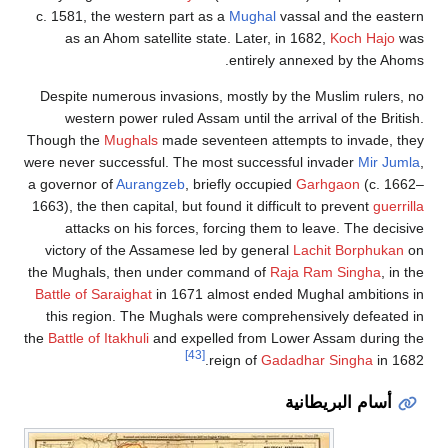
c. 1581, the western part as a
Mughal
vassal and the eastern
as an Ahom satellite state. Later, in 1682,
Koch Hajo
was
entirely annexed by the Ahoms.
Despite numerous invasions, mostly by the Muslim rulers, no
western power ruled Assam until the arrival of the British.
Though the
Mughals
made seventeen attempts to invade, they
were never successful. The most successful invader
Mir Jumla
,
a governor of
Aurangzeb
, briefly occupied
Garhgaon
(c. 1662–
1663), the then capital, but found it difficult to prevent
guerrilla
attacks on his forces, forcing them to leave. The decisive
victory of the Assamese led by general
Lachit Borphukan
on
the Mughals, then under command of
Raja Ram Singha
, in the
Battle of Saraighat
in 1671 almost ended Mughal ambitions in
this region. The Mughals were comprehensively defeated in
the
Battle of Itakhuli
and expelled from Lower Assam during the
[43]
reign of
Gadadhar Singha
in 1682.
أسام البريطانية