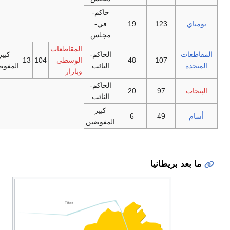
حاكم-
بومباي
123
19
في-
مجلس
المقاطعات
المقاطعات
الحاكم-
كبير
107
48
الوسطى
104
13
المتحدة
النائب
المفوضين
وبارار
الحاكم-
الپنجاب
97
20
النائب
كبير
أسام
49
6
المفوضين
ما بعد بريطانيا