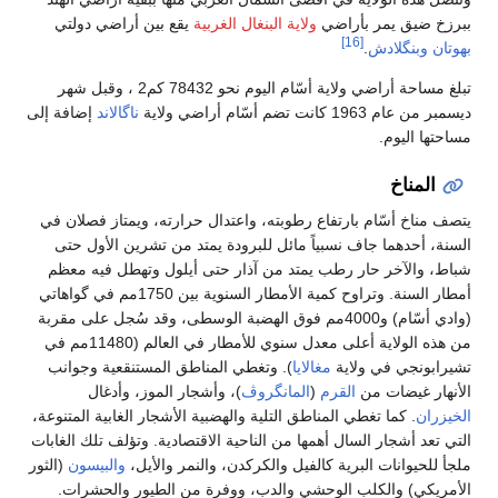
ببرزخ ضيق يمر بأراضي
ولاية البنغال الغربية
يقع بين أراضي دولتي
[16]
بهوتان
وبنگلادش
.
تبلغ مساحة أراضي ولاية أسّام اليوم نحو 78432 كم2 ، وقبل شهر
ديسمبر من عام 1963 كانت تضم أسّام أراضي ولاية
ناگالاند
إضافة إلى
مساحتها اليوم.
المناخ
يتصف مناخ أسّام بارتفاع رطوبته، واعتدال حرارته، ويمتاز فصلان في
السنة، أحدهما جاف نسبياً مائل للبرودة يمتد من تشرين الأول حتى
شباط، والآخر حار رطب يمتد من آذار حتى أيلول وتهطل فيه معظم
أمطار السنة. وتراوح كمية الأمطار السنوية بين 1750مم في گواهاتي
(وادي أسّام) و4000مم فوق الهضبة الوسطى، وقد سُجل على مقربة
من هذه الولاية أعلى معدل سنوي للأمطار في العالم (11480مم في
تشيرابونجي في ولاية
مغالايا
). وتغطي المناطق المستنقعية وجوانب
الأنهار غيضات من
القرم
(
المانگروڤ
)، وأشجار الموز، وأدغال
الخيزران
. كما تغطي المناطق التلية والهضبية الأشجار الغابية المتنوعة،
التي تعد أشجار السال أهمها من الناحية الاقتصادية. وتؤلف تلك الغابات
ملجأ للحيوانات البرية كالفيل والكركدن، والنمر والأيل،
والبيسون
(الثور
الأمريكي) والكلب الوحشي والدب، ووفرة من الطيور والحشرات.