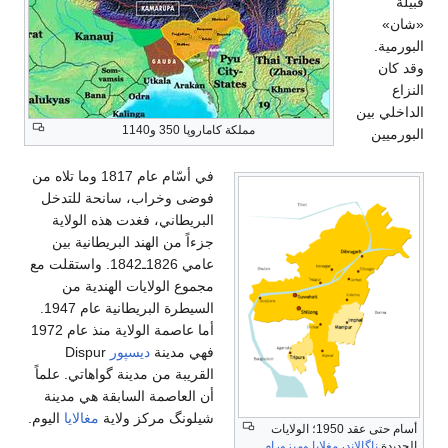
قبيلة
«شان»
البورمية.
وقد كان
النزاع
الداخلي بين
مملكة كاماروپا 350 و1140
البورميين
في أسّام عام 1817 وما تلاه من
فوضى وخراب، سانحة للتدخل
البريطاني، فغدت هذه الولاية
جزءاً من الهند البريطانية بين
عامي 1826ـ1842. واستقلت مع
مجموع الولايات الهندية من
السيطرة البريطانية عام 1947.
أما عاصمة الولاية منذ عام 1972
فهي مدينة
ديسپور
Dispur
القريبة من مدينة گواهاتي. علماً
أن العاصمة السابقة هي مدينة
شيلونگ مركز ولاية
مغالايا
اليوم.
أسام حتى عقد 1950؛ الولايات
الجديدة
ناگالاند
،
مغلايا
وميزورام