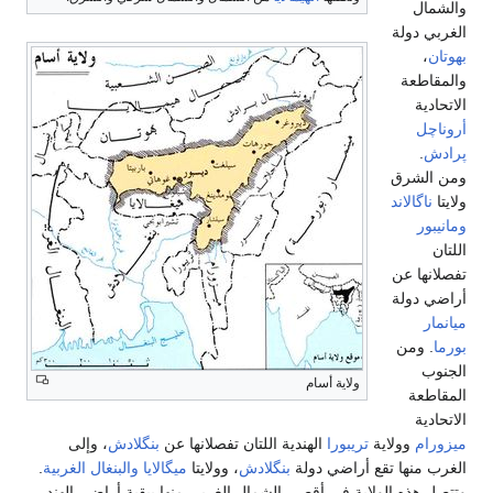
والشمال
الغربي دولة
بهوتان
،
والمقاطعة
الاتحادية
أروناچل
پرادش
.
ومن الشرق
ولايتا
ناگالاند
ومانيبور
اللتان
تفصلانها عن
أراضي دولة
ميانمار
بورما
. ومن
الجنوب
ولاية أسام
المقاطعة
الاتحادية
ميزورام
وولاية
تريبورا
الهندية اللتان تفصلانها عن
بنگلادش
، وإلى
الغرب منها تقع أراضي دولة
بنگلادش
، وولايتا
ميگالايا
والبنغال الغربية
.
وتتصل هذه الولاية في أقصى الشمال الغربي منها ببقية أراضي الهند