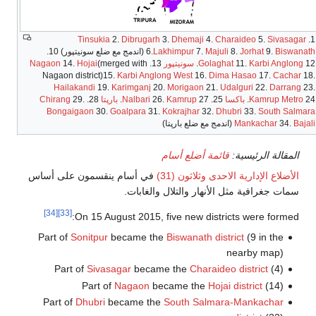
Tinsukia
2.
Dibrugarh
3.
Dhemaji
4.
Charaideo
5.
Sivasag
Biswa
9.
Jorhat
8.
Majuli
7.
Lakhimpur
6.
(اندمج مع ضلع سونيتپور) 10.
Karbi Anglo
11.
Golaghat
سونيتپور
13.
(merged with
Hojai
14.
Nagaon
Nagaon district)15.
Karbi Anglong West
16.
Dima Hasao
17.
Cacha
Hailakandi
19.
Karimganj
20.
Morigaon
21.
Udalguri
22.
Darran
Kamrup Metr
باكسا
25.
27.
Kamrup
26.
Nalbari
بارپتا
28.
29.
Chirang
Bongaigaon
30.
Goalpara
31.
Kokrajhar
32.
Dhubri
33.
South Sal
B
34.
Mankachar
(اندمج مع ضلع بارپتا)
المقالة الرئيسية:
قائمة أضلع أسام
الأضلاع الإدارية الاحدى وثلاثون (31)
في أسام ينقسمون على أساس
سمات جغرافية مثل الأنهار والتلال والغابات.
[34]
[33]
On 15 August 2015, five new districts were formed:
Part of
Sonitpur
became the
Biswanath district
(9 in the
nearby map)
Part of
Sivasagar
became the
Charaideo district
(4)
Part of
Nagaon
became the
Hojai district
(14)
Part of
Dhubri
became the
South Salmara-Mankachar