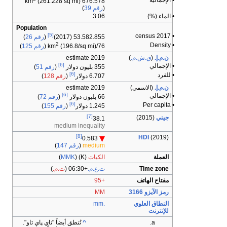
• الإجمالية
(261.228 sq mi)
676.578 km
(
رقم 39
)
• الماء (%)
3.06
Population
[5]
• 2017 census
53.582.855 (2017)
(
رقم 26
)
2
• Density
76/km
(196.8/sq mi) (
رقم 125
)
ن.م.إ.
(
ق.ش.م.
)
2019 estimate
[6]
• الإجمالي
355 بليون دولار
(
رقم 51
)
[6]
• للفرد
6.707 دولار
(
رقم 128
)
ن.م.إ.
(الاسمي)
2019 estimate
[6]
• الإجمالي
66 بليون دولار
(
رقم 72
)
[6]
• Per capita
1.245 دولار
(
رقم 155
)
[7]
جيني
(2015)
38.1
medium inequality
[8]
HDI
(2019)
0.583
medium
(
رقم 147
)
العملة
الكيات
(K) (
MMK
)
Time zone
ت.ع.م.
+06:30
(
ت.م.
)
مفتاح الهاتف
+95
رمز الآيزو 3166
MM
النطاق العلوي
.mm
للإنترنت
^
تُنطق أيضاً "ناي پاي تاو".