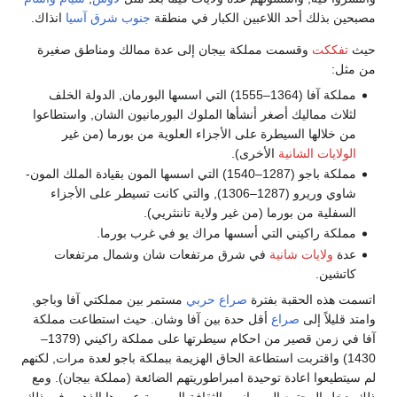
مصبحين بذلك أحد اللاعبين الكبار في منطقة
جنوب شرق آسيا
انذاك.
حيث
تفككت
وقسمت مملكة بيجان إلى عدة ممالك ومناطق صغيرة
من مثل:
مملكة آفا (1364–1555) التي اسسها البورمان, الدولة الخلف
لثلاث مماليك أصغر أنشأها الملوك البورمانيون الشان, واستطاعوا
من خلالها السيطرة على الأجزاء العلوية من بورما (من غير
الولايات الشانية
الأخرى).
مملكة باجو (1287–1540) التي اسسها المون بقيادة الملك المون-
شاوي وريرو (1287–1306), والتي كانت تسيطر على الأجزاء
السفلية من بورما (من غير ولاية تاننثريي).
مملكة راكيني التي أسسها مراك يو في غرب بورما.
عدة
ولايات شانية
في شرق مرتفعات شان وشمال مرتفعات
كاتشين.
اتسمت هذه الحقبة بفترة
صراع حربي
مستمر بين مملكتي آفا وباجو,
وامتد قليلاً إلى
صراع
أقل حدة بين آفا وشان. حيث استطاعت مملكة
آفا في زمن قصير من احكام سيطرتها على مملكة راكيني (1379–
1430) واقتربت استطاعة الحاق الهزيمة ببملكة باجو لعدة مرات, لكنهم
لم سيتطيعوا اعادة توحيدة امبراطوريتهم الضائعة (مملكة بيجان). ومع
ذلك, دخل المجتمع البورماني والثقافة البرومية عصرها الذهبي في ذلك