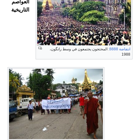
العواصم
التاريخية
انتفاضة 8888
: المحتجون يجتمعون في وسط رانگون،
1988