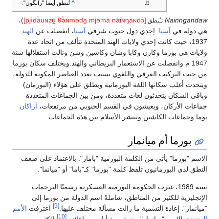
^
تُنطق أيضاً "رانگون".
)،
[pjìdà̀uɴzṵ θà̀ɴməda̯ mjəmà nàiɴŋàɴdɔ̀]
Nainngandaw
تـُنطق
هي دولة في
آسيا
. إحدي دول جنوب شرقي
آسيا
، انفصلت عن
الهند
1937، حيث كانت إحدي ولايات الهند المتحدة تتألف من اتحاد عدة
ولايات هي بورما وكارن وكابا وشان وكاشين وشن ونالت استقلالها سنة
1947 م وانفصلت عن الاستعمار البريطاني والهند.ويختلف سكان بورما
من حيث التركيب العرقي واللغوي بسبب تعدد العناصر المكونة للدولة،
ويتحدث أغلب سكانها اللغة البورمانية ويطلق على هؤلاء (البورمان)
وباقي السكان يتحدثون لغات متعددة، ومن بين الجماعات المتعددة
جماعات الأركان، ويعيشون في القسم الجنوبي من مرتفعات،
أراكان
بوما وجماعات الكاشين وينتشر الأسلام بين هذه الجماعات.
بورما أم ميانمار
الاسم "بورما" يأتي من الكلمة البورمية "بامار". بالاعتماد على ضعف
النطق لدى البورمانيون تلفظ كلمة "بورما" كـ"باما" أو "ميانما".
سنة 1989، غيرت الحكومة البورمية العسكرية رسميًا الترجمات
الإنجليزية للكثير من المناطق، شاملةً اسم الدولة من بورما إلى
[9]
"ميانمار". إعادة التسمية ما زالت مسألة مختلف عليها.
اعترفت
الأمم
[10]
المتحدة
بالاسم "ميانمار" بعد خمسة أيام من إعلانه.
الكثير من