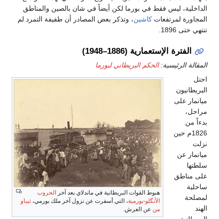
الداخلية، ليس فقط في بورما لكن أيضاً في شان بالصين والمناطق
المجاورة لمرتفعات
كاشين
، وتذكر بعض المصادر أن طفيفة التمرد لم
تنتهي حتى 1896.
الفترة الإستعمارية (1886–1948)
المقالة الرئيسية:
الحكم البريطاني لبورما
احتل
البريطانيون
ميانمار على
مراحل،
بدءاً من
1826م حين
نزلت
ميانمار عن
سلطتها
على مناطق
ساحلية
هبوط القوات البريطانية في ماندلاي بعد آخر
الحروب
لمصلحة
الأنگلو-بورمية
، التي أسفرت عن نزول آخر ملك بورمي،
ثيباو
الهند
من
عن العرش.