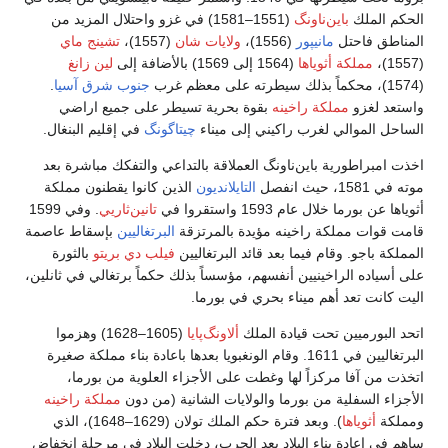
الحكم الملك
باين‌ناونگ
(1551–1581) في غزو واحتلال المزيد من
المناطق فاحتل
مانيپور
(1556)،
ولايات شان
(1557)،
تشينج ماي
(1557)،
مملكة أثوياها
(1564 إلى 1569) بالأضافة إلى
لين زانغ
(1574)، محكماً بذلك سيطرته على معظم غرب
جنوب شرق آسيا
.
واستعد لغزو
مملكة راخينه
بقوة بحرية تسيطر على جميع اراضي
الساحل الموالي لغرب راكيني إلى ميناء
چيتاگونگ
في إقليم البنغال.
اخذت امبراطورية باين‌ناونگ العملاقة بالتداعي والتفكك مباشرة بعد
موته في 1581، حيث انفصل
التايلانديون
الذين كانوا يقطنون مملكة
أثوياها عن بورما خلال عام 1593 واستقروا في
تانين‌ثاريي
. وفي 1599
قامت قوات مملكة راخينه مؤيدة بالمرتزقة
البرتغاليين
بإسقاط عاصمة
المملكة باجو. وقام فيما بعد قائد البرتغاليين
فيلب دي بريتو
بالثورة
على أسياده الراخينيين أنفسهم، مؤسساً بذلك حكماً برتغالي في ثانلين،
اليت كانت تعد أهم ميناء بحري في بورما.
اتحد البورميين تحت قيادة الملك
ألاونگ‌پايا
(1605–1628) وهزموا
البرتغاليين في 1611. وقام الونغبويا بعدها باعادة بناء مملكة صغيرة
اتخذت من آفا مركزاً لها وغطت على الأجزاء العلوية من بورما،
الأجزاء السفلية من بورما والولايات الشانية (من دون
مملكة راخينه
ومملكة
أثوياها
). وبعد فترة حكم الملك تولان (1629–1648)، الذي
ساهم في اعادة بناء البلاد بعد الحرب، دخلت البلاد في مرحلة انخفاض