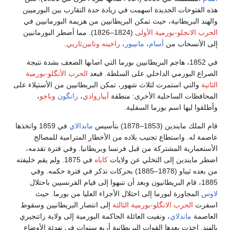
هذه الفتوحات الجديدة اسهمت في زيادة حدة التقارب بين البورميين
والهند البريطانية، حيث تمكن البريطانيين من هزيمة البورمانيين في
الحرب الانجلو-بورمية الأولى
(1824–1826). مما أضطر البورمانيين
إلى الأنسحاب من
أسام
،
مانيبور
،
راخينه
وتانين‌ثاريي
.
في 1852، هاجم البريطانيين بورما التي اصابها الضعف بشدة نتيجة
الصراع البورمي الداخلي على السلطة. فبعد
الحرب الأنگلو-بورمية
الثانية
والتي استمرت لثلاث شهور، تمكن البريطانيين من الأستيلاء على
المحافظات الساحلية الأخرى: منطقة
آيياروادي
،
رانگون
وباجو
،
وأطلقوا ليها اسم بورما السفلية.
قام الملك مايندين (1853–1878) بتأسيس
ماندالاي
في 1859 واتخذها
عاصمة له. واستطاع تجنيب بلاده من الأخطار المترامية للمصالح
الأستعمارية المشتركة من قبل فرنسا وبريطانيا. وفي فترة تقدمه،
اضطر مايندين إلى التخلي عن ولايات
كاياه
في 1875. ولم يقم خليفته
من بعده ثيباو (1878–1885) بحركات تذكر في فترة حكمه. وفي
1885، قام البريطانيون وبعد أن تنبهوا إلى قيام الفرنسيين باحتلال
لاوس
المجاورة لبورما إلى احتلال الأجزاء العليا من بورما. حيث
اسفرت
الحرب الانگلو-بورمية الثالثة
إلى انتصار البريطانيين وسقوط
العاصمة
ماندلاي
، ونفيت العائلة الحاكمة البورمية إلى ولاية راتنجيري
بالهند. اخذت بعدها القوات البريطانية أربع سنوات في تهدئة الأوضاع