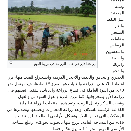
المعدنية
وشبه
المعدنية
مثل النفط
والغاز
الطبيعي
وخامات
الرصاص
والتنغستين
والفضة
زراعة الأرز هي عماد الزراعة في بورما اليوم.
والزنك
والفحم
الحجري والنحاس والحديد،والأحجار الكريمة واستخراج العديد منها، فإن
اعتماد البلاد على الزراعة والغابات هو المميز لاقتصادها، حيث يعمل نحو
70% من القوة العاملة في قطاع الزراعة والغابات، يشتغل نصفهم في
زراعة الأرز ومخرجاتها، كما تزرع الذرة والفول السوداني والفول
وقصب السكر ونخيل الزيت، وتعد هذه المنتجات الزراعية المادة
الغذائية الرئيسة للسكان. وتعد زراعة المخدرات وتصنيعها وتصديرها من
المشكلات التي تعانيها البلاد. وتشكل الأراضي الصالحة للزراعة نحو
15% من المساحة العامة، يزرع منها بالحبوب نحو 1%، وتبلغ مساحة
الأراضي المروية نحو 1.1 مليون هكتار فقط.