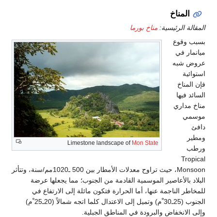
المناخ
المقالة الرئيسية:
مناخ بورما
بسبب وقوع
ميانمار في
عروض شبه
استوائية
فإن المناخ
السائد فيها
مناخ مداري
موسمي
دافئ
ومطير
Limestone landscape of
Mon State
ورطب
Tropical
Monsoon، حيث تراوح معدلات الأمطار بين 500 ـ1020مم/سنة، وتتأثر
البلاد بالأعاصير الموسمية القادمة من الجنوب؛ مما يجعلها عرضة
للمخاطر الناجمة عنها، أما الحرارة فتكون مائلة إلى الارتفاع في
الجنوب (25ـ30 ْم) وتميل إلى الاعتدال كلما اتجه شمالاً (20ـ25 ْم)
وإلى الانخفاض والبرودة في المناطق الجبلية.