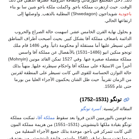
الوقت. حيث ازدهرت مملكة باجو, واكملت ملكة باجو شين سا بو بناء
باجودية
شويداجون (Shwedagon) المطلية بالذهب, واوصلتها إلى
ارتفاعها الحالي.
و بحلول نهاية القرن الخامس عشر, اسهمت حالة الصراع والحروب
الدائمة باضعاف مملكة آفا بشكل كبير, بحيث أصبحت أطراف المناطق
التي تسيطر عليها أما مستقلة أو محكومة ذاتياً. وفي 1486 قام ملك
تونجو منكين انيو (1486–1531) بالأنفصال عن مملكة آفا واسس
مملكة منفصلة صغيرة عنها. وفي 1527 تمكن القائد مونين (Mohnyin)
أخيراً من الاستيلاء على مملكة آفا واحكام سيطرته عليها, منهياً بذلك
حالة التوازن الحساسة للقوى التي كانت تسيطر على المنطقة لقرنين
من الزمان تقريباً. حيث ظل الشان يحكمون الأجزاء العليا من بورما
حتى عام 1555.
تونگو (1531–1752)
المقالة الرئيسية:
أسرة تونگو
مدعومين بالبورميين الذين فروا بعد سقوط
مملكة آڤا
، تمكنت مملكة
تونگو بقيادة ملكها تابينشويتي (1531–1551) من هزيمة مملكة المون
التي كانت تتمركز في باجو، موحدة بذلك جميع الأجزاء السفلية من
بروما تحت سيطرتها في 1540. واستمر خليفة تابينشويتي من بعده في