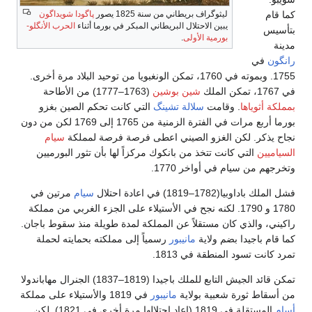
كما قام
ليثوگراف بريطاني من سنة 1825 يصور
پاگودا شويداگون
يبين الاحتلال البريطاني المبكر في بورما أثناء
الحرب الأنگلو-
بتأسيس
بورمية الأولى
.
مدينة
رانگون
في
1755. وبموته في 1760، تمكن الونغبويا من توحيد البلاد مرة أخرى.
في 1767، تمكن الملك
شين بوشين
(1763–1777) من الأطاحة
بمملكة أثوياها
. وقامت
سلالة تشينگ
التي كانت تحكم الصين بغزو
بورما أربع مرات في الفترة الزمنية من 1765 إلى 1769 لكن من دون
نجاح يذكر. لكن الغزو الصيني اعطى فرصة فرصة لمملكة
سيام
السياميين
التي كانت تتخذ من بانكوك مركزاً لها بأن تثور البورميين
وتخرجهم من سيام في أواخر 1770.
فشل الملك باداوبيا(1782–1819) في اعادة احتلال
سيام
مرتين في
1780 و 1790. لكنه نجح في الأستيلاء على الجزء الغربي من مملكة
راكيني، والذي كان مستقلاً عن المملكة لمدة طويلة منذ سقوط باجان.
كما قام باجيدا بضم ولاية
مانيبور
رسمياً إلى مملكته بحمايته لحملة
تمرد كانت تسود المنطقة في 1813.
تمكن قائد الجيش التابع للملك باجيدا (1819–1837) الجنرال مهاباندولا
من أسقاط ثورة شعبية بولاية
مانيبور
في 1819 والأستيلاء على مملكة
أسام
المستقلة في 1819 (اعاد احتلالها مرة أخرى في 1821). لكن