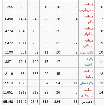
منطقة
1255
265
63
10
10
3
6
تانين‌ثاريي
منطقة
6498
1424
246
33
28
4
7
باگو
منطقة
4774
1543
160
26
25
5
8
ماگواي
منطقة
5472
1611
259
29
31
7
9
ماندلاي
10
ولاية مون
2
10
11
69
381
1199
ولاية
3871
1041
120
17
17
4
11
راخينه
منطقة
2119
634
685
20
45
4
12
يانگون
13
ولاية شان
11
54
54
336
1626
15513
منطقة
11651
1912
219
29
26
6
14
آيياروادي
الإجمالي
63
324
312
2548
13742
65148