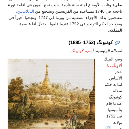
بطيء وثابت للأوضاع لمئة سنة قادمة. حيث نجح المون في اقامة ثورة
ناجحة في 1740 بمساعدة من الفرنسيين وتشجيع من
التايلانديين
.
مقتحمين بذلك الأجزاء السفلية من بورما في 1747, ونجحوا أخيراً في
وضع حد لحكم التونجو في 1752 عندما قاموا باحتلال آفا عاصمة
المملكة.
كونبونگ (1752–1885)
المقالة الرئيسية:
أسرة كونبونگ
وضع الملك
ألاونگ‌پايا
حجر
الأساس
لبداية حكم
سلالة
كونبونگ
عندما قام
بتأسيسها
في 1752
بولاية
[19]
شويبو.