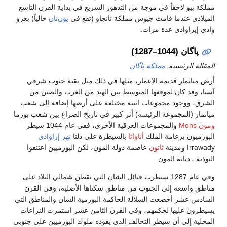
مملكة بيو لاحقاً في موجة من التدهور السريع في بداية القرن التاسع
الميلادي عندما قامت جيوش مملكة نانجاو (تقع في
يون‌نان
حالياً) بغزو
وادي إيراوادي عدة مرات.
پاگان (1044–1287)
المقالة الرئيسية:
مملكة پاگان
أرض ميانمار قديمة الإعمار، مثلها في ذلك مثل بقية جنوب شرقي
آسيا، وقد كان لموقعها المتوسط بين الهند من الغرب والصين من
الشرق، ووجود مجموعات اثنية مختلفة على أرضها إضافة إلى شعب
ميانمار (المجموعة الرئيسة) أثر كبير في تاريخ الصراع بين شعب بورما
ومون Mons
والمجموعات العرقية الأخرى، ففي عام 1044 سيطر
البورميون بزعامة الملك
أناواثا
بالسيطرة على دلتا
نهر إراوادي
Irrawady ومدينة
ثاتون
عاصمة دولة المون، لكن البورميين اعتنقوا
البوذية ـ ديانة المون.
وفي عام 1287 سيطرت قبائل الشان التي تقطن شمالي البلاد على
مناطق واسعة إلى الجنوب من مناطق سكناها الأصلية، وفي القرن
السادس عشر أخضعت السلالة الحاكمة البورمية الشان والمناطق التي
يسيطرون عليها لحكمهم، وفي القرن الثامن عشر استمرت النزاعات
المحلية إلى أن سيطر التحالف الذي يقوده ملوك البورميين على جنوبي