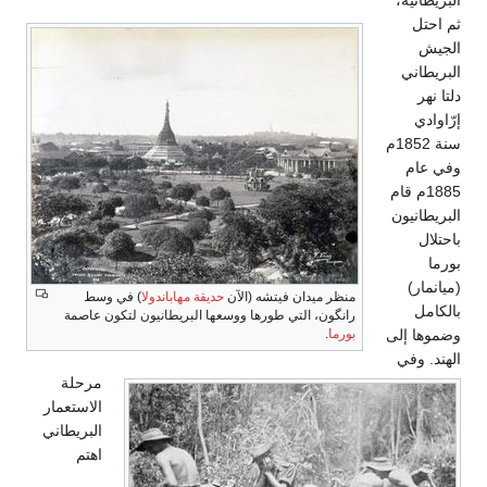
البريطانية،
ثم احتل
الجيش
البريطاني
دلتا نهر
إرّاوادي
سنة 1852م
وفي عام
1885م قام
البريطانيون
باحتلال
بورما
(ميانمار)
منظر ميدان فيتشه (الآن
حديقة مهاباندولا
) في وسط
بالكامل
رانگون، التي طورها ووسعها البريطانيون لتكون عاصمة
وضموها إلى
بورما
.
الهند. وفي
مرحلة
الاستعمار
البريطاني
اهتم