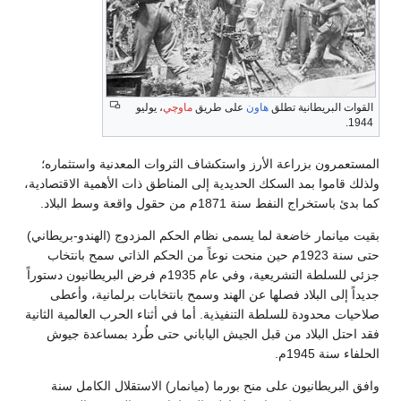
القوات البريطانية تطلق
هاون
على طريق
ماوچي
، يوليو
1944.
المستعمرون بزراعة الأرز واستكشاف الثروات المعدنية واستثماره؛
ولذلك قاموا بمد السكك الحديدية إلى المناطق ذات الأهمية الاقتصادية،
كما بدئ باستخراج النفط سنة 1871م من حقول واقعة وسط البلاد.
بقيت ميانمار خاضعة لما يسمى نظام الحكم المزدوج (الهندو-بريطاني)
حتى سنة 1923م حين منحت نوعاً من الحكم الذاتي سمح بانتخاب
جزئي للسلطة التشريعية، وفي عام 1935م فرض البريطانيون دستوراً
جديداً إلى البلاد فصلها عن الهند وسمح بانتخابات برلمانية، وأعطى
صلاحيات محدودة للسلطة التنفيذية. أما في أثناء الحرب العالمية الثانية
فقد احتل البلاد من قبل الجيش الياباني حتى طُرد بمساعدة جيوش
الحلفاء سنة 1945م.
وافق البريطانيون على منح بورما (ميانمار) الاستقلال الكامل سنة