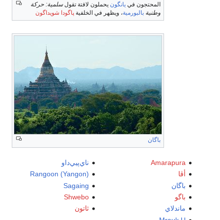
المحتجون في
يانگون
يحملون لافتة تقول
سلمية: حركة
وطنية
بالبورمية
، ويظهر في الخلفية
پاگودا شويداگون
باگان
Amarapura
ناي‌پيي‌داو
أڤا
Rangoon (Yangon)
باگان
Sagaing
باگو
Shwebo
ماندلاي
ثاتون
Mrauk U