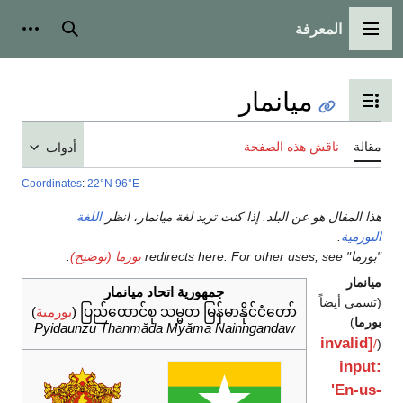
المعرفة
القائمة الرئيسية
بحث
أدوات
ميانمار
تبديل عرض جدول المحتويات
مقالة
ناقش هذه الصفحة
أدوات
Coordinates
:
22°N
96°E
هذا المقال هو عن البلد. إذا كنت تريد لغة ميانمار، انظر
اللغة
البورمية
.
"بورما" redirects here. For other uses, see
بورما (توضيح)
.
ميانمار
جمهورية اتحاد ميانمار
(تسمى أيضاً
ပြည်ထောင်စု သမ္မတ မြန်မာနိုင်ငံတော်‌
(
بورمية
)
بورما
)
Pyidaunzu Thanmăda Myăma Nainngandaw
[invalid
/
(
input:
'En-us-