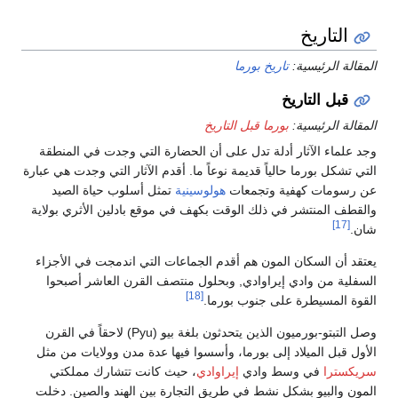
التاريخ
المقالة الرئيسية:
تاريخ بورما
قبل التاريخ
المقالة الرئيسية:
بورما قبل التاريخ
وجد علماء الآثار أدلة تدل على أن الحضارة التي وجدت في المنطقة
التي تشكل بورما حالياً قديمة نوعاً ما. أقدم الآثار التي وجدت هي عبارة
عن رسومات كهفية وتجمعات
هولوسينية
تمثل أسلوب حياة الصيد
والقطف المنتشر في ذلك الوقت بكهف في موقع بادلين الأثري بولاية
[17]
شان.
يعتقد أن السكان المون هم أقدم الجماعات التي اندمجت في الأجزاء
السفلية من وادي إيراوادي, وبحلول منتصف القرن العاشر أصبحوا
[18]
القوة المسيطرة على جنوب بورما.
وصل التبتو-بورميون الذين يتحدثون بلغة بيو (Pyu) لاحقاً في القرن
الأول قبل الميلاد إلى بورما، وأسسوا فيها عدة مدن وولايات من مثل
سريكسترا
في وسط وادي
إيراوادي
، حيث كانت تتشارك مملكتي
المون والبيو بشكل نشط في طريق التجارة بين الهند والصين. دخلت