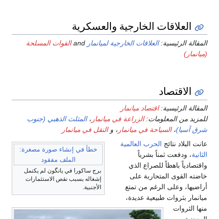
العلاقات الخارجية والعسكرية
المقالة الرئيسية:
العلاقات الخارجية لميانمار
and
القوات المسلحة
(ميانمار)
الاقتصاد
المقالة الرئيسية:
اقتصاد ميانمار
للمزيد من المعلومات:
الزراعة في ميانمار
،
المثلث الذهبي (جنوب
شرق آسيا)
،
السياحة في ميانمار
، و
النقل في ميانمار
عانت البلاد نتائج
الحرب العالمية
خطأ في إنشاء صورة مصغرة:
الثانية
، ودفعت ثمناً بشرياً
الملف مفقود
واقتصادياً باهظاً للصراع الذي
برج ساكورا في يانگون لم يكتمل
خاضته القوى المتحاربة على
إشغاله بسبب نقص الاستثمارات
أراضيها، وعلى الرغم من تمتع
الأجنبية.
ميانمار بثروات طبيعية عديدة،
منها الثروات