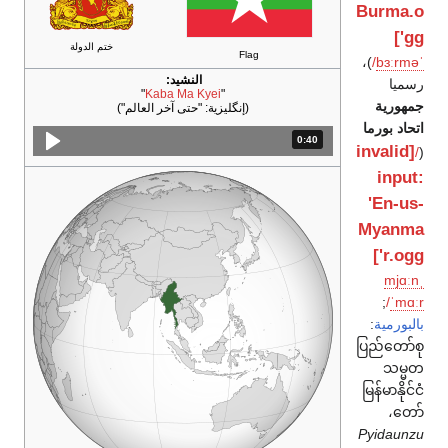
Burma.o
gg']
ختم الدولة
Flag
)،
/
b
ɜːr
m
ə
ˈ
النشيد:
رسميا
"
Kaba Ma Kyei
"
جمهورية
(إنگليزية:
"حتى آخر العالم"
)
اتحاد بورما
0:40
المدة: 40 ثانية.
[invalid
/
(
input:
'En-us-
Myanma
r.ogg']
m
j
ɑː
n
ˌ
;
/
ˈ
m
ɑːr
بالبورمية
:
ပြည်တော်စု
သမ္မတ
မြန်မာနိုင်ငံ
،
တော်
Pyidaunzu