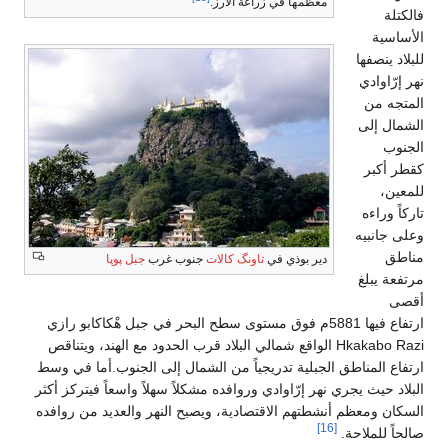
معظمها في زراعة الأرز.
فالكتلة
الأساسية
للبلاد ينصفها
نهر إرّاوادي
المتجه من
الشمال إلى
الجنوب
كقطر أكبر
للمعين،
تاركاً وراءه
وعلى جانبيه
مناطق
دير بوذي في
تاونگ كالات
جنوب غرب
جبل پوپا
مرتفعة يبلغ
أقصى
ارتفاع فيها 5881م فوق مستوى سطح البحر في جبل هْكاكابو رازي
Hkakabo Razi الواقع شمالي البلاد قرب الحدود مع الهند، ويتناقص
ارتفاع المناطق الجبلية تدريجياً من الشمال إلى الجنوب.أما في وسط
البلاد حيث يجري نهر إرّاوادي وروافده مشكلاً سهلاً واسعاً فيتركز أكثر
السكان ومعظم أنشطتهم الاقتصادية، ويصبح النهر والعديد من روافده
[16]
صالحاً للملاحة.