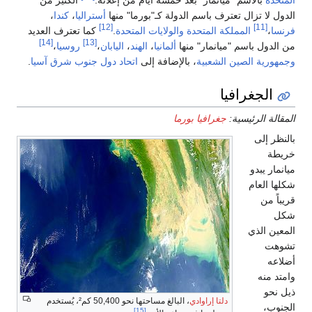
الدول لا تزال تعترف باسم الدولة كـ"بورما" منها
أستراليا
،
كندا
،
[12]
[11]
فرنسا
،
المملكة المتحدة
والولايات المتحدة
.
كما تعترف العديد
[14]
[13]
من الدول باسم "ميانمار" منها
ألمانيا
،
الهند
،
اليابان
،
روسيا
،
وجمهورية الصين الشعبية
، بالإضافة إلى
اتحاد دول جنوب شرق آسيا
.
الجغرافيا
المقالة الرئيسية:
جغرافيا بورما
بالنظر إلى
خريطة
ميانمار يبدو
شكلها العام
قريباً من
شكل
المعين الذي
تشوهت
أضلاعه
وامتد منه
ذيل نحو
دلتا إراوادي
، البالغ مساحتها نحو 50,400 كم²، يُستخدم
الجنوب،
[15]