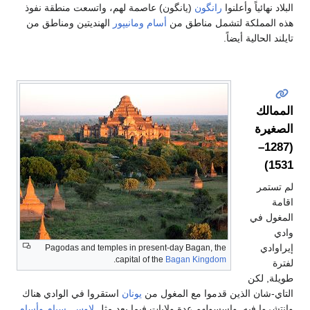
البلاد نهائياً وأعلنوا
رانگون
(يانگون) عاصمة لهم، واتسعت منطقة نفوذ
هذه المملكة لتشمل مناطق من
أسام
ومانيپور
الهنديتين ومناطق من
تايلند الحالية أيضاً.
الممالك
الصغيرة
(1287–
1531)
لم تستمر
اقامة
المغول في
وادي
إيراوادي
Pagodas and temples in present-day Bagan, the
.
capital of the
Bagan Kingdom
لفترة
طويلة, لكن
التاي-شان الذين قدموا مع المغول من
يونان
استقروا في الوادي هناك
وانتشروا فيه, واسسولهم عدة ولايات فيما بعد مثل
لاوس
,
سيام
وأسام