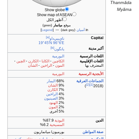
Thanmăda
Myăma
Show globe
Show map of ASEAN
أظهر الكل
موقع
ميانمار
(
)
green
in
آسيان
(
) — [
]
Legend
dark grey
[a]
Capital
ناي‌پيي‌داو
19°45′N
96°6′E
[b]
أكبر مدينة
يانگون
اللغات الرسمية
البورمية
اللغات الإقليمية
الكاچين
الكايا
الكارن
الچين
المعترف بها
المون
الراخين
الشان
الأبجدية الرسمية
البورمية
الجماعات العرقية
68%
البمار
[2]
[1]
9%
الشان
)
(2018
7%
الكارن
4%
الراخين
3%
الصينيون
2%
الهنود
2%
المون
5% أخرى
الدين
البوذية
87.9%
المسيحية
6.2%
صفة المواطن
بورميون/ ميانماريون