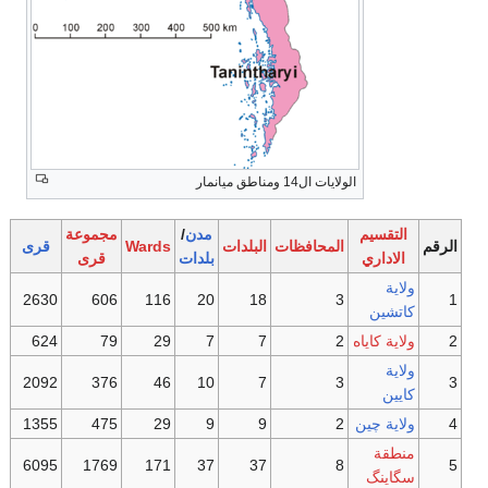
الولايات ال14 ومناطق ميانمار
التقسيم
مدن
/
مجموعة
الرقم
المحافظات
البلدات
Wards
قرى
الاداري
بلدات
قرى
ولاية
2630
606
116
20
18
3
1
كاتشين
2
ولاية كاياه
2
7
7
29
79
624
ولاية
2092
376
46
10
7
3
3
كايين
4
ولاية چين
2
9
9
29
475
1355
منطقة
6095
1769
171
37
37
8
5
سگاينگ