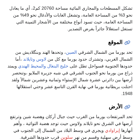
تشكل المسطحات والمجاري المائية مساحة 20760 كم2، أي ما يعادل
نحو 3% من المساحة العامة، وتشغل الغابات والأدغال نحو 49% من
المساحة العامة، حيث تسود أنواع مختلفة من الأشجار الثمينة التي
تستغل استغلالاً جائراً بغرض التصدير.
الموقع
تحد بورما من الشمال الشرقي
الصين
، وتحدها الهند وبنگلاديش من
الشمال الغربي، وتشترك حدود بورما مع كل من
لاوس
وتايلاند
،أما
حدودها الجنوبية فسواحل تطل على
خليج البنغال
والمحيط الهندي
ويمتد
ذراع من بورما نحو الجنوب الشرقي في شبه جزيرة الملايو ،وتنحصر
أرضها بين دائرتي عشرة شمال الإستواء وثمانية وعشرين شمالأ ولقد
احتلت بريطانية بورما في نهاية القرن التاسع عشر وحتي استقلالها
1948.
الأرض
تحد المرتفعات بورما من الغرب حيث جبال أركان وهضبة شين وترتفع
أرضها في الشرق نحو تايلاند ولاوس حيث توجد هضبة التوائية ، وأهم
أنهارها
إيراوادي
ويجري في وسط البلاد من الشمال إلى الجنوب في
وسط أرض سهلية وقسم من نهر
سلوين
قرب حدودها الشرقية.