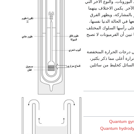
ميكانيك الكم نوعين، الأول الجسيمات التي تملك سبيناً ذا عدد صحيح من h وهي البوزونات، والنوع الآخر التي
 مختلف عن الآخر. يكمن الاختلاف بينهما
 بالمشاركة، ويظهر الفرق
 في الحالة الدنيا نفسها،
وعلى رأسها السلوك المختلف
تبين أن الفرميونات لا تصبح
في درجات الحرارة المنخفضة
رة أعلى مما ذكر بكثير،
م السائل كخليط من سائلين
Quantum gy
Quantum hydrod