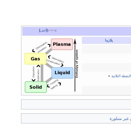
e
t
v
أخف
پلازما
النقطة الثلاثية
•
غير متبلورة