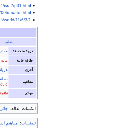
54/iss-2/p31.html
2005/matter.html
es/world/11/6/3/1
صلب
درجة منخفضة
مكثف 
طاقة عالية
مادة 
أخرى
غروان
نقطة 
مفاهيم
iquid
قوائم
قائمة
الكلمات الدالة:
جائزة
تصنيفات
:
مفاهيم الف