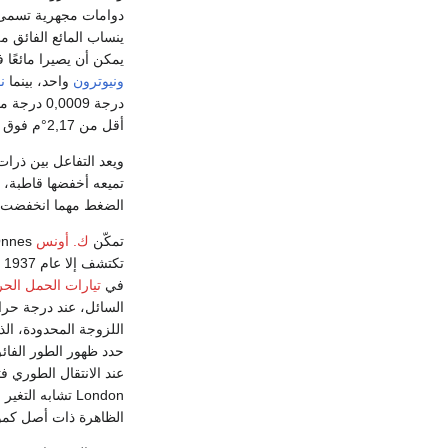
دوامات مجهرية تسم
ينساب المائع الفائق م
يمكن أن يصيرا مائعًا فائقًا هما الهيليوم 3 والهيليوم 4. ويختلف النظيرا
ونيوترون
واحد، بينما
ن
أقل من 2,17°م فوق الصفر المطلق.
ويعد التفاعل بين ذرات
تميعه أخفضها قاطبة، فهو يت
الضغط مهما انخفضت درجة 
تمكّن
ك. أونس
تكتشف إلا عام 1937 على يد العالم الروسي
في
تيارات الحمل الحر
عند الانتقال الطوري فتأخذ شكلاً يشبه شكل الحرف الي
London تشابه التغير مع نتائج حسابات إحصائية معتمدة على ميكانيك الكم لنوع من الجسيمات تدعى
الظاهرة ذات أصل كم