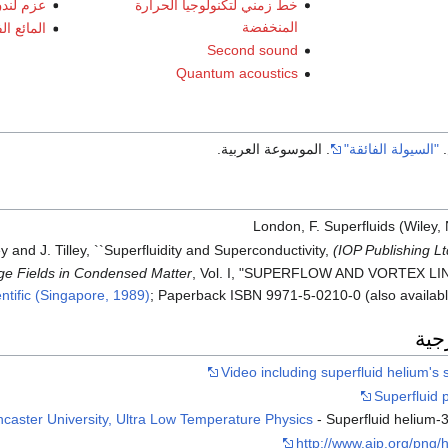
خط زمني لتكنولوجيا الحرارة
عزم لند
المنخفضة
المائع ال
Second sound
Quantum acoustics
.
"السيولة الفائقة"
. الموسوعة العربية.
London, F. Superfluids (Wiley,
ey and J. Tilley, ``Superfluidity and Superconductivity,
(IOP Publishing Ltd
e Fields in Condensed Matter
, Vol. I, "SUPERFLOW AND VORTEX LIN
ntific (Singapore, 1989)
; Paperback ISBN 9971-5-0210-0 (also availab
جية
Video including superfluid helium's
Superfluid 
caster University, Ultra Low Temperature Physics
- Superfluid helium-3
http://www.aip.org/png/