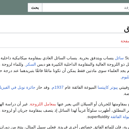
بحث
ق
صفحة
سائل
ينساب ويتدفق بحرية. ينساب السائل العادي بمقاومة ميكانيكية داخلي
 ذو اللزوجة العالية والمقاومة الداخلية الكبيرة هو دبس
السكر
. وللماء لزوجة 
م يجد العلماء سوى مادتين فقط يمكن أن تكونا مائعًا فائقًا بتبريدهما عند درجة ح
ليوم
.
فييتي
پيوتر كاپيتسا
الميوعة الفائقة عام
1937م
. وقد حاز
جائزة نوبل في الفيزيا
ضة.
 بمقاومتها للجريان أو السيلان التي يعبر عنها
بمعامل اللزوجة
. غير أن دراسة اله
 المطلق، أظهرت سلوكاً غريباً لهذا السائل إذ يتصف بمقاومة جريان أو لزوجة
ولة الفائقة
superfluidity.
ية، فإن للمائع الفائق خصائص أخرى فريدة. فعلى سبيل المثال، ينتج من دوران