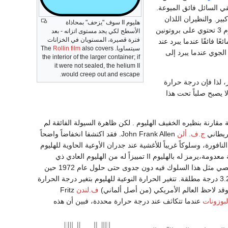
قي السائل فائق الميوعة.
ير. والنظيران اللذان
هليوم II سوف "يزحف" بمحاذاة
الأسطح لكي يجد مستوى اتزانه - بعد
فترة قصيرة، المستويان في الخزانات
ر الهيليوم 3 مائعًا فائقًا عندما يبرد عند
سيتساويا. The
also covers
Rollin film
الهيليوم 4 مائعًا فائقًا عند الضغط الجوي عندما يبرد إلى
the interior of the larger container; if
it were not sealed, the helium II
would creep out and escape.
، لذا فإن درجة حرارة
 يصبح صلباً تحت هذا
وفرة في الطبيعة مقارنة بنظيره الخفيف الهليوم . لكن ظاهرة السيولة الفائقة لم
ج.ف. ألن
John Frank Allen. فقد اكتشفا انخفاضاً واضحاً
لنافورة، وسلوكاً غريباً للأغشية عند جدران الأوعية الحاوية للهليوم
السائل، عند درجة حرارة محددة 2.17 مطلقة، وما دونها. فقالا بوجود طور مميز للهليوم يتصف بلزوجة معدومة،يرمز له بالهليوم II تمييزاً له من الهليوم العادي ذي
اللزوجة المحدودة، الذي يرمز له بالهليوم I. حصل العلماء بعدئذ على ما يكفي من الهليوم ، فحاولوا تقصي مثل هذا السلوك فيه دون جدوى حتى حلول عام 1972 حين
حدد ظهور الطور الفائق له عند درجة تقارب 2.7 ميلي درجة مطلقة، مع أن درجة حرارة تميعه قرابة 3.2 درجة مطلقة. تتغير الحرارة النوعية للهليوم بتغير درجة الحرارة
ف.لندن
Fritz
لبوزونات
عندما تتكاثف عند درجة حرارة محددة، فبين أن هذه