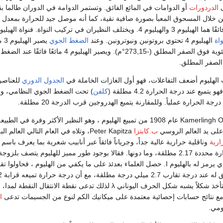
ى
الدردورات
أو الدوامات في المائع الفائق. وتستمر الدوامة في الدوران طالما ب
ن خلال المسحوق المعبأ بصورة صافية نقية، كما أنه موصل جيد للحرارة بمعدل كب
ن في تركيب النواة. فنواة الهيليوم 3 تحتوي على بروتونين
واة
الهيليوم 4 تحتوي بروتونين ونيوترونين. وعند
الضغط الجوي
يصي
درجة 0,0009 درجة مئوية فوق الصفر المطلق (-273,15°م). ويصير 
 الهليوم أضعف التفاعلات، فهو أول الغازات الخاملة في
الجدول الدوري
للعناصر
ميع عند درجة الحرارة 4.2 مطلقة (
كلفن
) تحت الضغط الجوي النظامي، ولا
الحرارة عملياً. وللمقارنة يتميع الهدروجين قرب الدرجة 20 مطلقة.
Kamerlingh Onnes عام 1908 من تمييع الهليوم ، وهو النظير الأكثر 
ب.كابتزا
Peter Kapitza، وتلاه في العام التالي العالم البريطاني
ارية
وناقلية حرارية عالية جداً، وجرياناً فائقاً عبر أنابيب شعرية بما يعرف باسم ا
وناني λ لذلك تدعى نقطة الانتقال النقطة لمدا، وقد لاحظ العالم الأمريكي (من أصل ألماني)
ا
ومي.