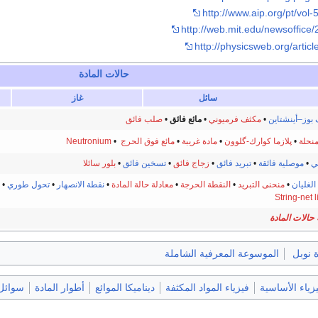
http://www.aip.org/pt/vol-
http://web.mit.edu/newsoffice/
http://physicsweb.org/articl
حالات المادة
سائل
غاز
بوز–أينشتاين
•
مكثف فرميوني
•
مائع فائق
•
صلب فائق
منحلة
•
پلازما كوارك-گلوون
•
مادة غريبة
•
مائع فوق الحرج
•
Neutronium
ي
•
موصلية فائقة
•
تبريد فائق
•
زجاج فائق
•
تسخين فائق
•
بلور سائلا
الغليان
•
منحنى التبريد
•
النقطة الحرجة
•
معادلة حالة المادة
•
نقطة الانصهار
•
تحول طوري
•
String-net l
 حالات المادة
 نوبل
الموسوعة المعرفية الشاملة
يزياء الأساسية
فيزياء المواد المكثفة
ديناميكا الموائع
أطوار المادة
سوائل 