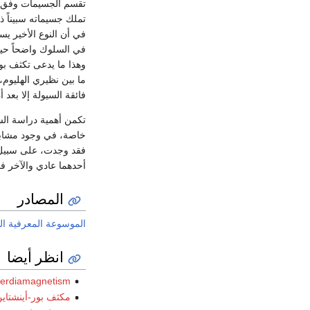
في أن النوع الأخير ي
في السلوك واضحاً حين 
وهذا ما يدعى تكثف بوز
ما بين نظيري الهليوم، 
فائقة السيولة إلا بعد 
تكمن أهمية دراسة السي
خاصة، في وجود مشاب
فقد وجدت، على سبيل ال
أحدهما عادي والآخر فا
المصادر
الموسوعة المعرفية ال
انظر أيضا
erdiamagnetism
مكثف بور-أينشتاي