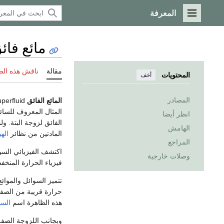
المعرفة
القائمة الرئيسية
مائع فائ
مقالة
ناقش هذه ال
المحتويات
أخف
المصادر
المائع الفائق
Superfluid
المثال المعروف للسائل
انظر أيضا
الفائق لزوجة البتة. ول
الهامش
المادتين من نظائر
الهي
المراجع
اكتشف الفيزيائي السو
وصلات خارجية
فيزياء الحرارة المنخف
تتميز السوائل والموائع
حرارة قريبة من الصفر
هذه الظاهرة اسم
السي
وبجانب اللزوجة الصفر