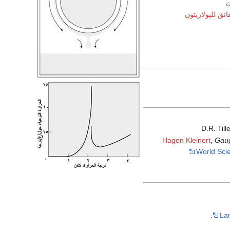
ن
فائق للپولاريتون
D.R. Till
Hagen Kleinert
,
Gaug
World Scie
Lan