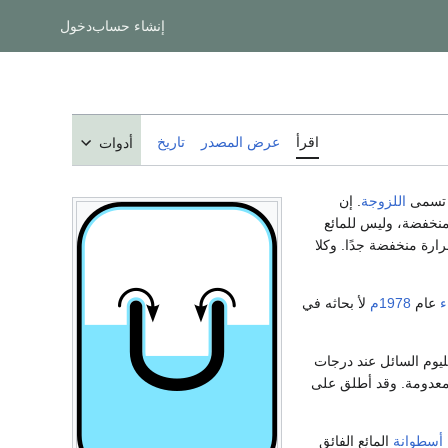
إنشاء حساب
دخول
اقرأ
عرض المصدر
تاريخ
أدوات
ة تسمى
اللزوجة
. إن
منخفضة، وليس للمائع
رارة منخفضة جدًا. وكلا
ء
عام
1978م
لأ بحاثه في
ليوم السائل عند درجات
 معدومة. وقد أطلق على
أسطوانة
المائع الفائق