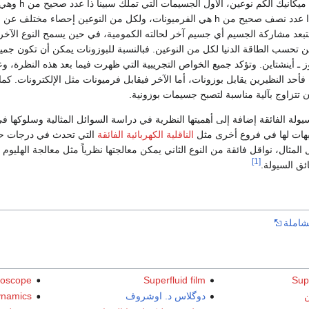
تقسم الجسيمات وفق 
تملك جسيماته سبيناً ذا عدد نصف صحيح من h هي الفرميونات، ولكل من النوعين إحصاء
ستبعد مشاركة الجسيم أي جسيم آخر لحالته الكمومية، في حين يسمح النوع الآخر
تحسب الطاقة الدنيا لكل من النوعين. فبالنسبة للبوزونات يمكن أن تكون جميعها
 ـ أينشتاين. وتؤكد جميع الخواص التجريبية التي ظهرت فيما بعد هذه النظرة، 
فأحد النظيرين يقابل بوزونات، أما الآخر فيقابل فرميونات مثل الإلكترونات. كما 
أن تتزاوج بآلية مناسبة لتصبح جسيمات بوزونية.
ولة الفائقة إضافة إلى أهميتها النظرية في دراسة السوائل المثالية وسلوكها 
هات لها في فروع أخرى مثل
الناقلية الكهربائية الفائقة
التي تحدث في درجات حرا
مثال، نواقل فائقة من النوع الثاني يمكن معالجتها نظرياً مثل معالجة الهليو
[1]
ئق السيولة.
شاملة
roscope
Superfluid film
Sup
ن
دوگلاس د. اوشروف
ynamics