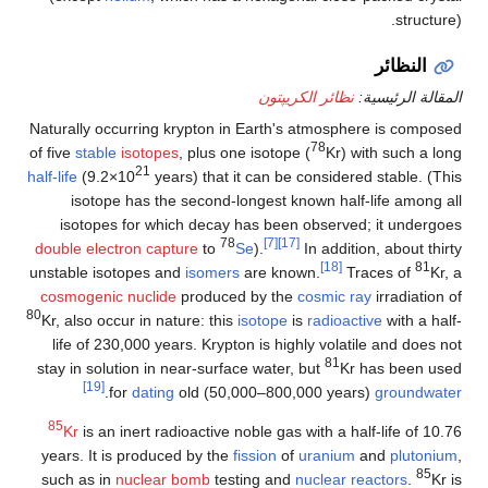
structure).
النظائر
المقالة الرئيسية:
نظائر الكريپتون
Naturally occurring krypton in Earth's atmosphere is composed
78
of five
stable
isotopes
, plus one isotope (
Kr) with such a long
21
half-life
(9.2×10
years) that it can be considered stable. (This
isotope has the second-longest known half-life among all
isotopes for which decay has been observed; it undergoes
78
[7]
[17]
double electron capture
to
Se
).
In addition, about thirty
[18]
81
unstable isotopes and
isomers
are known.
Traces of
Kr, a
cosmogenic nuclide
produced by the
cosmic ray
irradiation of
80
Kr, also occur in nature: this
isotope
is
radioactive
with a half-
life of 230,000 years. Krypton is highly volatile and does not
81
stay in solution in near-surface water, but
Kr has been used
[19]
.
for
dating
old (50,000–800,000 years)
groundwater
85
Kr
is an inert radioactive noble gas with a half-life of 10.76
years. It is produced by the
fission
of
uranium
and
plutonium
,
85
such as in
nuclear bomb
testing and
nuclear reactors
.
Kr is