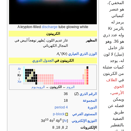
المخفي')،
هو عنصر
كيميائي
يرمز له
A krypton-filled
discharge
tube glowing white
بالرمز Kr
الكريپتون
وله عدد ذري
المظهر
غاز عديم اللون، يُظهر توهجاً أبيض في
هو 36. وهو
المجال الكهربائي
غاز خامل
(نبيل) لا لون
الوزن الذري العياري
°(Kr)
A
r
له، يوجد
الكريپتون في
الجدول الدوري
كميات ضئيلة
Ar
↑
من الكربتون
Kr
↓
في
الغلاف
Xe
الجوي
البروم
←
الكريپتون
→
الروبيديوم
الأرضي
،
الرقم الذري
(
Z
)
36
ويمكن
المجموعة
18
فصله عن
الدورة
period 4
طريق
المستوى الفرعي
p-block
الصفية
10
2
6
التوزيع الإلكتروني
4s
4p
] 3d
Ar
[
بالتقطير
الإلكترونات
2, 8, 18, 8