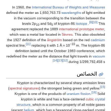
In 1960, the
International Bureau of Weights and Measures
defined the meter as 1,650,763.73
wavelengths
of light emitted
in the vacuum corresponding to the transition between the
[9]
[10]
levels 2p
and 5d
of krypton-86
isotope
.
This
10
5
agreement replaced the 1889
international prototype meter
,
which was a metal bar located in
Sèvres
. This also obsoleted
the 1927 definition of the
ångström
based on the red
cadmium
[11]
−10
spectral line,
replacing it with 1 Å = 10
m. The krypton-86
definition lasted until the October 1983 conference, which
redefined the meter as the distance that light travels in
vacuum
[14]
[13]
[12]
during 1/299,792,458 s.
الخصائص
Krypton is characterized by several sharp emission lines
[15]
(
spectral signatures
) the strongest being green and yellow.
[16]
Krypton is one of the products of
uranium
fission
.
Solid
krypton is white and has a face-centered
cubic
crystal
structure
, which is a common property of all noble gases
(except
helium
, which has a hexagonal close-packed crystal