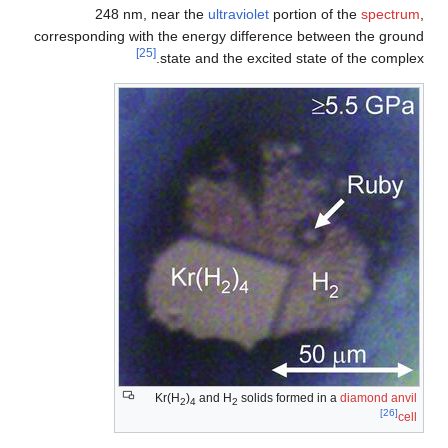
248 nm, near the
ultraviolet
portion of the
spectrum
,
corresponding with the energy difference between the ground
[25]
state and the excited state of the complex.
Kr(H
)
and H
solids formed in a
diamond anvil
2
4
2
[26]
cell