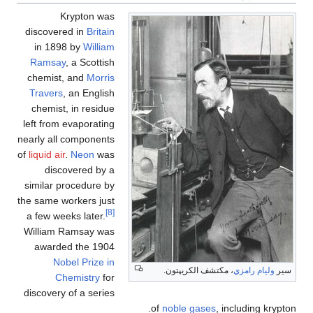
Krypton was
discovered in
Britain
in 1898 by
William
Ramsay
, a Scottish
chemist, and
Morris
Travers
, an English
chemist, in residue
left from evaporating
nearly all components
of
liquid air
.
Neon
was
discovered by a
similar procedure by
the same workers just
[8]
a few weeks later.
William Ramsay was
awarded the 1904
Nobel Prize in
سير
وليام رامزي
، مكتشف الكريپتون.
Chemistry
for
discovery of a series
of
noble gases
, including krypton.