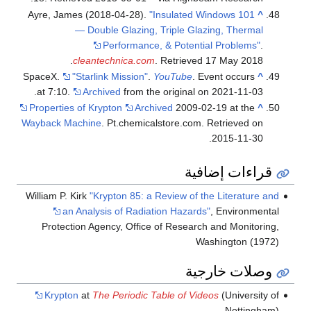
Ayre, James (2018-04-28).
"Insulated Windows 101
^
— Double Glazing, Triple Glazing, Thermal
Performance, & Potential Problems"
.
.
cleantechnica.com
. Retrieved
17 May
2018
SpaceX.
"Starlink Mission"
.
YouTube
. Event occurs
^
at 7:10.
Archived
from the original on 2021-11-03.
Properties of Krypton
Archived
2009-02-19 at the
^
Wayback Machine
. Pt.chemicalstore.com. Retrieved on
2015-11-30.
قراءات إضافية
William P. Kirk
"Krypton 85: a Review of the Literature and
an Analysis of Radiation Hazards"
, Environmental
Protection Agency, Office of Research and Monitoring,
Washington (1972)
وصلات خارجية
Krypton
at
The Periodic Table of Videos
(University of
Nottingham)