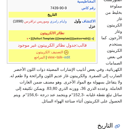
المغناطيسية
مملوءة
رقم كاس
7439-90-9
بخليط من
التاريخ
غاز
الاكتشاف
وأول
وليام رامزي
وموريس تراڤرس
(1898)
الكريبتون
عزل
وغاز
نظائر الالكريپتون
الأرجون. كما
v
• [{{fullurl:Template:{{{template}}}|action=edit}}
e
]
يستخدم
قالب:جدول نظائر الكريپتون غير موجود
الكريبتون
التصنيف: الكريپتون
في بعض
edit
talk
view
|
المراجع
الصمامات
الكهربائية، وفي بعض أنابيب الإشارات المضيئة ذوات اللون الأخضر
الضارب إلى الصفرة. والكريبتون غاز عديم اللون والرائحة ولا طعم له.
ولا يتفاعل بسهولة مع المواد الأخرى. وهو مصنف ضمن الغازات
الخاملة. وعدده الذري 36، ووزنه الذري 83,80. ويمكن تكثيفه إلى
سائل تبلغ نقطة غليانه -152,3°م ويتجمد عند درجة -156,6°م. ويتم
الحصول على الكريبتون أثناء صناعة الهواء السائل.
التاريخ