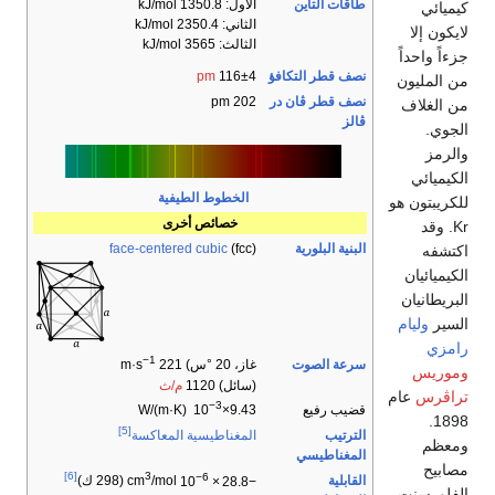
طاقات التأين
الأول: 1350.8 kJ/mol
كيميائي
الثاني: 2350.4 kJ/mol
لايكون إلا
الثالث: 3565 kJ/mol
جزءاً واحداً
نصف قطر التكافؤ
116±4
pm
من المليون
نصف قطر ڤان در
202 pm
من الغلاف
ڤالز
الجوي.
والرمز
الكيميائي
الخطوط الطيفية
للكريبتون هو
خصائص أخرى
Kr. وقد
البنية البلورية
(fcc)
face-centered cubic
اكتشفه
الكيميائيان
البريطانيان
السير
وليام
رامزي
−1
سرعة الصوت
غاز، 20 °س) 221 m·s
وموريس
(سائل) 1120
م/ث
تراڤرس
عام
−3
قضيب رفيع
W/(m·K)
9.43×10
1898.
[5]
الترتيب
المغناطيسية المعاكسة
ومعظم
المغناطيسي
مصابيح
[6]
3
−6
القابلية
−28.8
×
10
cm
/mol (298 ك)
الفلورسنت