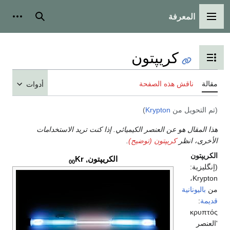
المعرفة
القائمة الرئيسية
بحث
أدوات
كريپتون
تبديل عرض جدول المحتويات
مقالة
ناقش هذه الصفحة
أدوات
(تم التحويل من
Krypton
)
هذا المقال هو عن العنصر الكيميائي. إذا كنت تريد الاستخدامات
الأخرى، انظر
كريپتون (توضيح)
.
الكريپتون
الكريپتون,
Kr
00
(إنگليزية:
،
Krypton
من
باليونانية
قديمة
:
κρυπτός
'العنصر