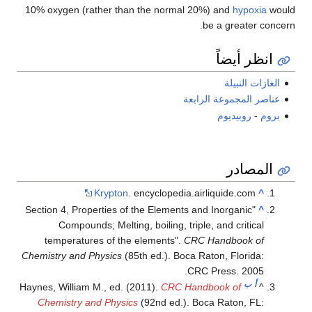
10% oxygen (rather than the normal 20%) and
hypoxia
would
be a greater concern.
انظر أيضاً
الغازات النبيلة
عناصر المجموعة الرابعة
بروم
-
روبيديوم
المصادر
Krypton
. encyclopedia.airliquide.com
^
"Section 4, Properties of the Elements and Inorganic
^
Compounds; Melting, boiling, triple, and critical
temperatures of the elements".
CRC Handbook of
Chemistry and Physics
(85th ed.). Boca Raton, Florida:
CRC Press. 2005.
أ
ب
Haynes, William M., ed. (2011).
CRC Handbook of
^
Chemistry and Physics
(92nd ed.). Boca Raton, FL: