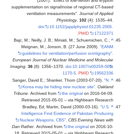
(2007). "Effect of low-xenon and krypton
supplementation on signal/noise of regional CT-based
ventilation measurements".
Journal of Applied
Physiology
.
102
(4): 1535–44.
doi
:
10.1152/japplphysiol.01235.2005
.
.
PMID
17122371
Bajc, M.; Neilly, J. B.; Miniati, M.; Schuemichen, C.;
^
Meignan, M.; Jonson, B. (27 June 2009).
"EANM
guidelines for ventilation/perfusion scintigraphy"
.
European Journal of Nuclear Medicine and Molecular
Imaging
.
36
(8): 1356–1370.
doi
:
10.1007/s00259-009-
.
1170-5
.
PMID
19562336
Sanger, David E.; Shanker, Thom (2003-07-20).
"N.
^
Korea may be hiding new nuclear site"
.
Oakland
Tribune
. Archived from
the original
on 2016-04-09
.
Retrieved
2015-05-01
– via Highbeam Research.
Bradley, Ed; Martin, David (2000-03-16).
"U.S.
^
Intelligence Find Evidence of Pakistan Producing
Nuclear Weapons, CBS"
.
CBS Evening News with
Dan Rather
. Archived from
the original
on 2016-10-
18
. Retrieved
2015-05-01
– via Highbeam Research.