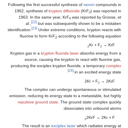
Following the first successful synthesis of
xenon
compounds in
1962, synthesis of
krypton difluoride
(
KrF
) was reported in
2
1963. In the same year,
KrF
was reported by Grosse,
et
4
[22]
al.
,
but was subsequently shown to be a mistaken
[23]
identification.
Under extreme conditions, krypton reacts with
fluorine to form KrF
according to the following equation:
2
Kr + F
→ KrF
2
2
Krypton gas in a
krypton fluoride laser
absorbs energy from a
source, causing the krypton to react with fluorine gas,
producing the exciplex krypton fluoride, a temporary
complex
[24]
in an excited energy state:
2Kr + F
→ 2KrF
2
The complex can undergo spontaneous or stimulated
emission, reducing its energy state to a metastable, but highly
repulsive ground state
. The ground state complex quickly
dissociates into unbound atoms:
2KrF → 2Kr + F
2
The result is an
exciplex laser
which radiates energy at