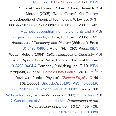
.
1439855110
CRC Press
. p. 4.121.
ISBN
Shuen-Chen Hwang, Robert D. Lein, Daniel A.
^
Morgan (2005). "Noble Gases". Kirk Othmer
Encyclopedia of Chemical Technology. Wiley. pp. 343–
383. doi:10.1002/0471238961.0701190508230114.a01.
Magnetic susceptibility of the elements and
^
inorganic compounds
, in
Lide, D. R., ed. (2005).
CRC
Handbook of Chemistry and Physics
(86th ed.). Boca
.
0-8493-0486-5
Raton (FL): CRC Press.
ISBN
Weast, Robert (1984).
CRC, Handbook of Chemistry
^
and Physics
. Boca Raton, Florida: Chemical Rubber
.
0-8493-0464-4
Company Publishing. pp. E110.
ISBN
أ
ب
Patrignani, C.; et al. (
Particle Data Group
) (2016).
^
"Review of Particle Physics".
Chinese Physics C
.
40
(10): 100001.
Bibcode
:
2016ChPhC..40j0001P
.
doi
:
10.1088/1674-1137/40/10/100001
.
See p. 768
William Ramsay
; Morris W. Travers (1898).
"On a New
^
Constituent of Atmospheric Air"
.
Proceedings of the
Royal Society of London
.
63
(1): 405–408.
.
doi
:
10.1098/rspl.1898.0051