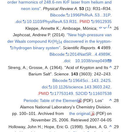
order harmonics of 248.6-nm KrF laser from helium and
neon ions"
.
Physical Review A
.
53
(1): R31–R34.
Bibcode
:
1996PhRvA..53...31P
.
.
doi
:
10.1103/PhysRevA.53.R31
.
PMID
9912935
أ
ب
ت
Kleppe, Annette K.; Amboage, Mónica;
^
Jephcoat, Andrew P. (2014).
"New high-pressure van
der Waals compound Kr(H
)
discovered in the krypton-
2
4
hydrogen binary system"
.
Scientific Reports
.
4
4989.
Bibcode
:
2014NatSR...4.4989K
.
.
doi
:
10.1038/srep04989
Streng, A.; Grosse, A. (1964). "Acid of Krypton and Its
^
Barium Salt".
Science
.
143
(3603): 242–243.
Bibcode
:
1964Sci...143..242S
.
doi
:
10.1126/science.143.3603.242
.
.
PMID
17753149
.
S2CID
11607538
. Los
"Periodic Table of the Elements"
^
(PDF)
Alamos National Laboratory's Chemistry Division.
pp. 100–101. Archived from
the original
on
(PDF)
.
November 25, 2006
. Retrieved
2007-04-05
Holloway, John H.; Hope, Eric G. (1998). Sykes, A. G.
^