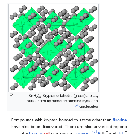
بنية Kr(H
. Krypton octahedra (green) are
)
2
4
surrounded by randomly oriented hydrogen
[26]
molecules.
Compounds with krypton bonded to atoms other than
fluorine
have also been discovered. There are also unverified reports
[27]
+
+
of a
barium
salt
of a krypton
oxoacid
.
Ar
Kr
and
KrH