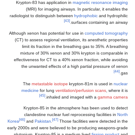
Krypton-83 has application in
magnetic resonance imaging
(MRI) for imaging airways. In particular, it enables the
radiologist to distinguish between
hydrophobic
and hydrophilic
[43]
surfaces containing an airway.
Although xenon has potential for use in
computed tomography
(CT) to assess regional ventilation, its anesthetic properties
limit its fraction in the breathing gas to 35%. A breathing
mixture of 30% xenon and 30% krypton is comparable in
effectiveness for CT to a 40% xenon fraction, while avoiding
the unwanted effects of a high partial pressure of xenon
[44]
gas.
The
metastable isotope
krypton-81m is used in
nuclear
medicine
for lung
ventilation/perfusion scans
, where it is
[45]
.
inhaled and imaged with a
gamma camera
Krypton-85 in the atmosphere has been used to detect
clandestine nuclear fuel reprocessing facilities in
North
[46]
[47]
Korea
and
Pakistan
.
Those facilities were detected in the
early 2000s and were believed to be producing weapons-grade
plutonium. Krypton-85 is a medium lived
fission product
and