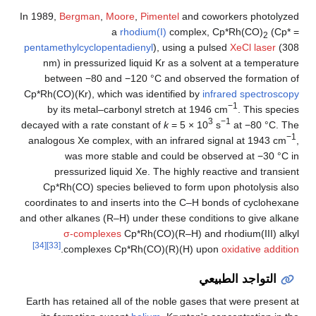
In 1989,
Bergman
,
Moore
,
Pimentel
and coworkers photolyzed
a
rhodium(I)
complex, Cp*Rh(CO)
(Cp* =
2
pentamethylcyclopentadienyl
), using a pulsed
XeCl laser
(308
nm) in pressurized liquid Kr as a solvent at a temperature
between −80 and −120 °C and observed the formation of
Cp*Rh(CO)(Kr), which was identified by
infrared spectroscopy
−1
by its metal–carbonyl stretch at 1946 cm
. This species
3
−
1
decayed with a rate constant of
k
= 5 × 10
s
at −80 °C. The
−1
analogous Xe complex, with an infrared signal at 1943 cm
,
was more stable and could be observed at −30 °C in
pressurized liquid Xe. The highly reactive and transient
Cp*Rh(CO) species believed to form upon photolysis also
coordinates to and inserts into the C–H bonds of cyclohexane
and other alkanes (R–H) under these conditions to give alkane
σ-complexes
Cp*Rh(CO)(R–H) and rhodium(III) alkyl
[34]
[33]
.
complexes Cp*Rh(CO)(R)(H) upon
oxidative addition
التواجد الطبيعي
Earth has retained all of the noble gases that were present at