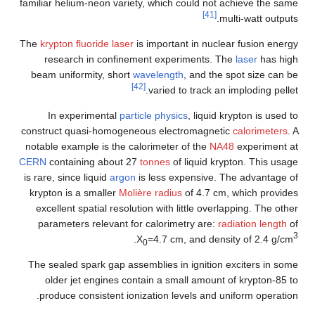
familiar helium-neon variety, which could not achieve the same
[41]
multi-watt outputs.
The
krypton fluoride laser
is important in nuclear fusion energy
research in confinement experiments. The
laser
has high
beam uniformity, short
wavelength
, and the spot size can be
[42]
varied to track an imploding pellet.
In experimental
particle physics
, liquid krypton is used to
construct quasi-homogeneous electromagnetic
calorimeters
. A
notable example is the calorimeter of the
NA48
experiment at
CERN
containing about 27
tonnes
of liquid krypton. This usage
is rare, since liquid
argon
is less expensive. The advantage of
krypton is a smaller
Molière radius
of 4.7 cm, which provides
excellent spatial resolution with little overlapping. The other
parameters relevant for calorimetry are:
radiation length
of
3
.
X
=4.7 cm, and density of 2.4 g/cm
0
The sealed spark gap assemblies in ignition exciters in some
older jet engines contain a small amount of krypton-85 to
produce consistent ionization levels and uniform operation.