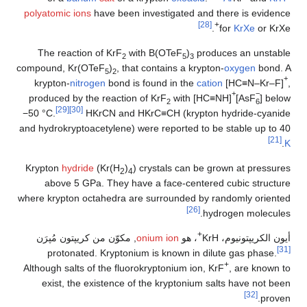
polyatomic ions
have been investigated and there is evidence
[28]
+
.
for
KrXe
or KrXe
The reaction of
KrF
with
B(OTeF
)
produces an unstable
2
5
3
compound,
Kr(OTeF
)
, that contains a krypton-
oxygen
bond. A
5
2
+
krypton-
nitrogen
bond is found in the
cation
[HC≡N–Kr–F]
,
+
−
produced by the reaction of
KrF
with [HC≡NH]
[AsF
] below
2
6
[29]
[30]
−50 °C.
HKrCN and HKrC≡CH (krypton hydride-cyanide
and hydrokryptoacetylene) were reported to be stable up to 40
[21]
.
K
Krypton
hydride
(Kr(H
)
) crystals can be grown at pressures
2
4
above 5 GPa. They have a face-centered cubic structure
where krypton octahedra are surrounded by randomly oriented
[26]
hydrogen molecules.
+
أيون الكريپتونيوم، KrH
، هو
onium ion
, مكوّن من كريپتون مُپرَن
[31]
protonated. Kryptonium is known in dilute gas phase.
+
Although salts of the fluorokryptonium ion, KrF
, are known to
exist, the existence of the kryptonium salts have not been
[32]
proven.