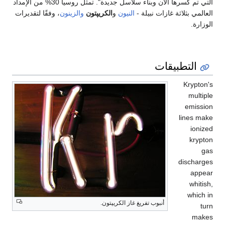
التي تم كسرها الآن وبناء سلاسل جديدة". تمثل روسيا 30% من الإمداد
العالمي بثلاثة غازات نبيلة -
النيون
و
الكريپتون
والزينون
، وفقًا لتقديرات
الوزارة.
التطبيقات
Krypton's
multiple
emission
lines make
ionized
krypton
gas
discharges
appear
whitish,
which in
أنبوب تفريغ غاز الكريپتون.
turn
makes