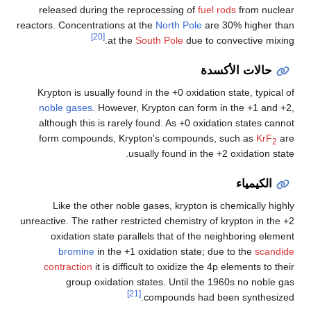
released during the reprocessing of
fuel rods
from nuclear
reactors. Concentrations at the
North Pole
are 30% higher than
[20]
at the
South Pole
due to convective mixing.
حالات الأكسدة
Krypton is usually found in the +0 oxidation state, typical of
noble gases
. However, Krypton can form in the +1 and +2,
although this is rarely found. As +0 oxidation states cannot
form compounds, Krypton's compounds, such as
KrF
are
2
usually found in the +2 oxidation state.
الكيمياء
Like the other noble gases, krypton is chemically highly
unreactive. The rather restricted chemistry of krypton in the +2
oxidation state parallels that of the neighboring element
bromine
in the +1 oxidation state; due to the
scandide
contraction
it is difficult to oxidize the 4p elements to their
group oxidation states. Until the 1960s no noble gas
[21]
compounds had been synthesized.