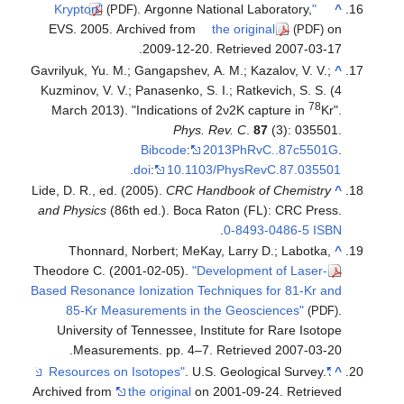
. Argonne National Laboratory,
"Krypton"
^
(PDF)
EVS. 2005. Archived from
the original
on
(PDF)
.
2009-12-20
. Retrieved
2007-03-17
Gavrilyuk, Yu. M.; Gangapshev, A. M.; Kazalov, V. V.;
^
Kuzminov, V. V.; Panasenko, S. I.; Ratkevich, S. S. (4
78
March 2013). "Indications of 2ν2K capture in
Kr".
Phys. Rev. C
.
87
(3): 035501.
Bibcode
:
2013PhRvC..87c5501G
.
.
doi
:
10.1103/PhysRevC.87.035501
Lide, D. R., ed. (2005).
CRC Handbook of Chemistry
^
and Physics
(86th ed.). Boca Raton (FL): CRC Press.
.
0-8493-0486-5
ISBN
Thonnard, Norbert; MeKay, Larry D.; Labotka,
^
Theodore C. (2001-02-05).
"Development of Laser-
Based Resonance Ionization Techniques for 81-Kr and
85-Kr Measurements in the Geosciences"
.
(PDF)
University of Tennessee, Institute for Rare Isotope
.
Measurements. pp. 4–7
. Retrieved
2007-03-20
. U.S. Geological Survey.
"Resources on Isotopes"
^
Archived from
the original
on 2001-09-24
. Retrieved