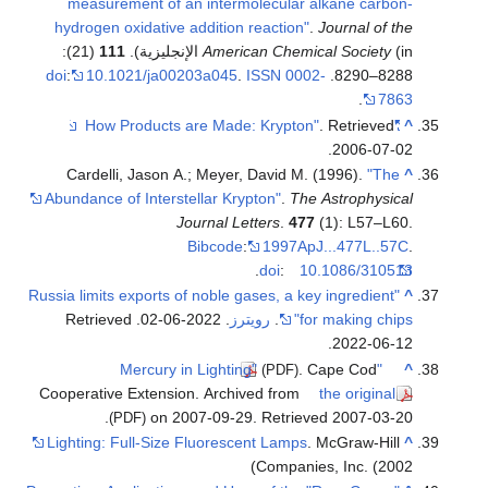
measurement of an intermolecular alkane carbon-
hydrogen oxidative addition reaction"
.
Journal of the
(in الإنجليزية).
American Chemical Society
111
(21):
doi
:
10.1021/ja00203a045
.
ISSN
0002-
8288–8290.
.
7863
. Retrieved
"How Products are Made: Krypton"
^
.
2006-07-02
Cardelli, Jason A.; Meyer, David M. (1996).
"The
^
Abundance of Interstellar Krypton"
.
The Astrophysical
Journal Letters
.
477
(1): L57–L60.
Bibcode
:
1997ApJ...477L..57C
.
.
doi
:
10.1086/310513
"Russia limits exports of noble gases, a key ingredient
^
for making chips"
.
رويترز
. 2022-06-02
. Retrieved
.
2022-06-12
. Cape Cod
"Mercury in Lighting"
^
(PDF)
Cooperative Extension. Archived from
the original
.
on 2007-09-29
. Retrieved
2007-03-20
(PDF)
Lighting: Full-Size Fluorescent Lamps
. McGraw-Hill
^
Companies, Inc. (2002)