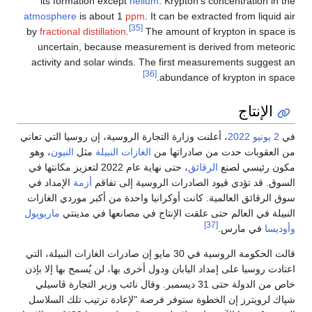
its formation except
helium
. Krypton's concentration in the
atmosphere
is about 1
ppm
. It can be extracted from liquid air
[35]
by
fractional distillation
.
The amount of krypton in space is
uncertain, because measurement is derived from meteoric
activity and solar winds. The first measurements suggest an
[36]
abundance of krypton in space.
الإنتاج
في
2 يونيو
2022
، أعلنت وزارة التجارة الروسية، إن روسيا التي تعاني
من العقوبات حدت من صادراتها من
الغازات النبيلة
مثل
النيون
، وهو
مكون رئيسي لصنع
الرقائق
، حتى نهاية عام 2022 لتعزيز مكانتها في
السوق. قد تؤدي قيود الصادرات الروسية إلى تفاقم
أزمة
الإمداد في
سوق الرقائق العالمية. كانت أوكرانيا واحدة من أكبر موردي الغازات
النبيلة في العالم حتى علقت الإنتاج في مصانعها في مدينتي
ماريوپول
[37]
وأوديسا
في مارس.
قالت الحكومة الروسية في 30 مايو إن صادرات الغازات النبيلة، التي
اعتادت روسيا على إمداد اليابان ودول أخرى بها، لن يُسمح بها إلا بإذن
خاص من الدولة حتى 31 ديسمبر. وقال نائب وزير التجارة ڤاسيلي
شپاك لرويترز إن الخطوة ستوفر فرصة "لإعادة ترتيب تلك السلاسل