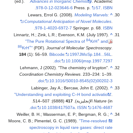
(ed.).
Advances in Inorganic Chemistry
. Academic
.
978-0-12-023646-6
Press. p.
57
.
ISBN
Lewars, Errol G. (2008).
Modeling Marvels:
^
Computational Anticipation of Novel Molecules
.
.
978-1-4020-6972-7
Springer. p. 68.
ISBN
Linnartz, H.; Zink, L.R.; Evenson, K.M. (July 1997).
^
84
+
"The Pure Rotational Spectra of
KrH
and
86
+
KrH
"
.
Journal of Molecular Spectroscopy
.
(PDF)
184
(1): 56–59.
Bibcode
:
1997JMoSp.184...56L
.
.
doi
:
10.1006/jmsp.1997.7297
Lehmann, J (2002). "The chemistry of krypton".
^
Coordination Chemistry Reviews
. 233–234: 1–39.
.
doi
:
10.1016/S0010-8545(02)00202-3
Labinger, Jay A.; Bercaw, John E. (2002).
^
"Understanding and exploiting C–H bond activation"
.
(in الإنجليزية).
Nature
417
(6888): 507–514.
.
doi
:
10.1038/417507a
.
ISSN
1476-4687
Weiller, B. H.; Wasserman, E. P.; Bergman, R. G.;
^
Moore, C. B.; Pimentel, G. C. (1989).
"Time-resolved IR
spectroscopy in liquid rare gases: direct rate