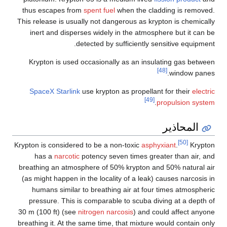
thus escapes from
spent fuel
when the cladding is removed.
This release is usually not dangerous as krypton is chemically
inert and disperses widely in the atmosphere but it can be
detected by sufficiently sensitive equipment.
Krypton is used occasionally as an insulating gas between
[48]
window panes.
SpaceX
Starlink
use krypton as propellant for their
electric
[49]
.
propulsion system
المحاذير
[50]
Krypton is considered to be a non-toxic
asphyxiant
.
Krypton
has a
narcotic
potency seven times greater than air, and
breathing an atmosphere of 50% krypton and 50% natural air
(as might happen in the locality of a leak) causes narcosis in
humans similar to breathing air at four times atmospheric
pressure. This is comparable to scuba diving at a depth of
30 m (100 ft) (see
nitrogen narcosis
) and could affect anyone
breathing it. At the same time, that mixture would contain only