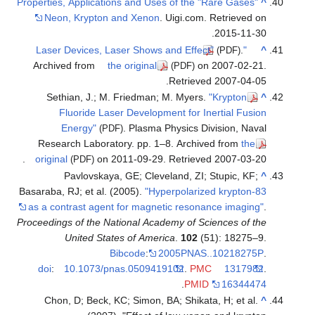
Properties, Applications and Uses of the "Rare Gases"
^
Neon, Krypton and Xenon
. Uigi.com. Retrieved on
2015-11-30.
.
"Laser Devices, Laser Shows and Effect"
^
(PDF)
Archived from
the original
on 2007-02-21
.
(PDF)
.
Retrieved
2007-04-05
Sethian, J.; M. Friedman; M. Myers.
"Krypton
^
Fluoride Laser Development for Inertial Fusion
Energy"
. Plasma Physics Division, Naval
(PDF)
Research Laboratory. pp. 1–8. Archived from
the
.
original
on 2011-09-29
. Retrieved
2007-03-20
(PDF)
Pavlovskaya, GE; Cleveland, ZI; Stupic, KF;
^
Basaraba, RJ; et al. (2005).
"Hyperpolarized krypton-83
as a contrast agent for magnetic resonance imaging"
.
Proceedings of the National Academy of Sciences of the
United States of America
.
102
(51): 18275–9.
Bibcode
:
2005PNAS..10218275P
.
doi
:
10.1073/pnas.0509419102
.
PMC
1317982
.
.
PMID
16344474
Chon, D; Beck, KC; Simon, BA; Shikata, H; et al.
^