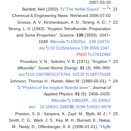
.
2007-03-20
أ
ب
Bartlett, Neil (2003).
"The Noble Gases"
.
^
.
Chemical & Engineering News
. Retrieved
2006-07-02
Grosse, A. V.; Kirshenbaum, A. D.; Streng, A. G.;
^
Streng, L. V. (1963). "Krypton Tetrafluoride: Preparation
and Some Properties".
Science
.
139
(3559): 1047–
1048.
Bibcode
:
1963Sci...139.1047G
.
doi
:
10.1126/science.139.3559.1047
.
.
PMID
17812982
Prusakov, V. N.; Sokolov, V. B. (1971). "Krypton
^
difluoride".
Soviet Atomic Energy
.
31
(3): 990–999.
.
doi
:
10.1007/BF01375764
.
S2CID
189775335
Johnson, Thomas H.; Hunter, Allen M. (1980-05-01).
^
"Physics of the krypton fluoride laser"
.
Journal of
Applied Physics
.
51
(5): 2406–2420.
Bibcode
:
1980JAP....51.2406J
.
.
doi
:
10.1063/1.328010
.
ISSN
0021-8979
Preston, S. G.; Sanpera, A.; Zepf, M.; Blyth, W. J.;
^
Smith, C. G.; Wark, J. S.; Key, M. H.; Burnett, K.; Nakai,
M.; Neely, D.; Offenberger, A. A. (1996-01-01).
"High-