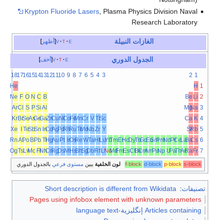
Krypton Fluoride Lasers
, Plasma Physics Division Naval
Research Laboratory
الغازات النبيلة
e
t
v
أظهر
الجدول الدوري
e
t
v
أخف
18
17
16
15
14
13
12
11
10
9
8
7
6
5
4
3
2
1
He
H
1
Ne
F
O
N
C
B
Be
Li
2
Ar
Cl
S
P
Si
Al
Mg
Na
3
Kr
Br
Se
As
Ge
Ga
Zn
Cu
Ni
Co
Fe
Mn
Cr
V
Ti
Sc
Ca
K
4
Xe
I
Te
Sb
Sn
In
Cd
Ag
Pd
Rh
Ru
Tc
Mo
Nb
Zr
Y
Sr
Rb
5
Rn
At
Po
Bi
Pb
Tl
Hg
Au
Pt
Ir
Os
Re
W
Ta
Hf
Lu
Yb
Tm
Er
Ho
Dy
Tb
Gd
Eu
Sm
Pm
Nd
Pr
Ce
La
Ba
Cs
6
Og
Ts
Lv
Mc
Fl
Nh
Cn
Rg
Ds
Mt
Hs
Bh
Sg
Db
Rf
Lr
No
Md
Fm
Es
Cf
Bk
Cm
Am
Pu
Np
U
Pa
Th
Ac
Ra
Fr
7
s-block
p-block
d-block
f-block
لون الخلفية
يبين
مستوى فرعي
بالجدول الدوري
تصنيفات
:
Short description is different from Wikidata
Pages using infobox element with unknown parameters
Articles containing إنگليزية-language text