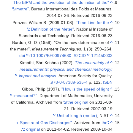
"The BIPM and the evolution of the definition of the
^
metre"
. Bureau International des Poids et Mesures.
.
2014-07-26
. Retrieved
2016-06-23
Penzes, William B. (2009-01-08).
"Time Line for the
^
Definition of the Meter"
. National Institute of
.
Standards and Technology
. Retrieved
2016-06-23
Burdun, G. D. (1958). "On the new determination of
^
the meter".
Measurement Techniques
.
1
(3): 259–264.
.
doi
:
10.1007/BF00974680
.
S2CID
121450003
Kimothi, Shri Krishna (2002).
The uncertainty of
^
measurements: physical and chemical metrology:
impact and analysis
. American Society for Quality.
.
978-0-87389-535-4
p. 122.
ISBN
Gibbs, Philip (1997).
"How is the speed of light
^
measured?"
. Department of Mathematics, University
of California. Archived from
the original
on 2015-08-
.
21
. Retrieved
2007-03-19
Unit of length (meter)
, NIST
^
. Archived from
the
"Spectra of Gas Discharges"
^
.
original
on 2011-04-02
. Retrieved
2009-10-04