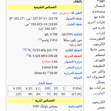
للهواء
بالغلاف
المسال،
الخصائص الطبيعية
ويستخدم
الطور
at
د.ح.ض.ق
gas
عادة مع
نقطة الانصهار
115.78
K
​(−157.37 °س، ​−251.27 °F)
غازات أخرى
نقطة الغليان
119.93 K ​(−153.415 °س، ​
نادرة في
−244.147 °ف)
إنارات
الكثافة
(at STP)
3.749 g/L
الفلورسنت.
[1]
حين يكون سائلاً
2.413 ج/سم³
الكربتون
(عند
ن.غ.
)
يعتبر خاملا
[3]
[2]
النقطة الثلاثية
115.775 K, ​73.53 kPa
لمعظم
[3]
النقطة الحرجة
209.48 K, 5.525 MPa
الأهداف
حرارة الانصهار
1.64
kJ/mol
التطبيقية
حرارة التبخر
9.08 kJ/mol
ولكن من
[4]
السعة الحرارية
J/(mol·K)
20.95
المعروف انه
المولية
يشكل
ضغط البخار
مركبات مع
100 k
10 k
1 k
100
10
1
P (Pa)
الفلورين
.
120
99
84
74
65
59
at T (K)
الخصائص الذرية
الكريبتون
الكهرسلبية
مقياس پاولنگ: 3.00
عنصر