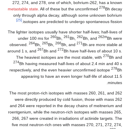
272, 274, and 278, one of which, bohrium-262, has a known
278
metastable state
. All of these but the unconfirmed
Bh decay
only through alpha decay, although some unknown bohrium
[25]
isotopes are predicted to undergo spontaneous fission.
The lighter isotopes usually have shorter half-lives; half-lives of
260
261
262
262m
under 100 ms for
Bh,
Bh,
Bh, and
Bh were
264
265
266
271
observed.
Bh,
Bh,
Bh, and
Bh are more stable at
267
272
around 1 s, and
Bh and
Bh have half-lives of about 10 s.
270
The heaviest isotopes are the most stable, with
Bh and
274
Bh having measured half-lives of about 2.4 min and 40 s
278
respectively, and the even heavier unconfirmed isotope
Bh
appearing to have an even longer half-life of about 11.5
minutes.
The most proton-rich isotopes with masses 260, 261, and 262
were directly produced by cold fusion, those with mass 262
and 264 were reported in the decay chains of meitnerium and
roentgenium, while the neutron-rich isotopes with masses 265,
266, 267 were created in irradiations of actinide targets. The
five most neutron-rich ones with masses 270, 271, 272, 274,