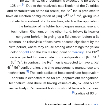
The atomic radius of bohrium is expected to be around
[4]
128 pm.
Due to the relativistic stabilization of the 7s orbital
+
and destabilization of the 6d orbital, the Bh
ion is predicted to
14
4
2
have an electron configuration of [Rn] 5f
6d
7s
, giving up a
6d electron instead of a 7s electron, which is the opposite of
the behavior of its lighter homologues manganese and
technetium. Rhenium, on the other hand, follows its heavier
congener bohrium in giving up a 5d electron before a 6s
electron, as relativistic effects have become significant by the
sixth period, where they cause among other things the yellow
2+
color of
gold
and the low melting point of
mercury
. The Bh
14
ion is expected to have an electron configuration of [Rn] 5f
3
2
2+
6d
7s
; in contrast, the Re
ion is expected to have a [Xe]
14
5
4f
5d
configuration, this time analogous to manganese and
[4]
technetium.
The ionic radius of hexacoordinate heptavalent
bohrium is expected to be 58 pm (heptavalent manganese,
technetium, and rhenium having values of 46, 57, and 53 pm
respectively). Pentavalent bohrium should have a larger ionic
[4]
radius of 83 pm.
Experimental chemistry