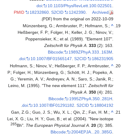
doi
:
10.1103/PhysRevLett.100.022501
.
PMID
18232860
.
S2CID
1242390
.
Archived
from the original on 2022-10-09.
(PDF)
Münzenberg, G.; Armbruster, P.; Hofmann, S.;
^
Heßberger, F. P.; Folger, H.; Keller, J. G.; Ninov, V.;
Poppensieker, K.; et al. (1989). "Element 107".
Zeitschrift für Physik A
.
333
(2): 163.
Bibcode
:
1989ZPhyA.333..163M
.
.
doi
:
10.1007/BF01565147
.
S2CID
186231905
Hofmann, S.; Ninov, V.; Heßberger, F. P.; Armbruster,
^
P.; Folger, H.; Münzenberg, G.; Schött, H. J.; Popeko, A.
G.; Yeremin, A. V.; Andreyev, A. N.; Saro, S.; Janik, R.;
Leino, M. (1995). "The new element 111".
Zeitschrift für
Physik A
.
350
(4): 281.
Bibcode
:
1995ZPhyA.350..281H
.
.
doi
:
10.1007/BF01291182
.
S2CID
18804192
Gan, Z.G.; Guo, J. S.; Wu, X. L.; Qin, Z.; Fan, H. M.;
^
Lei, X. G.; Liu, H. Y.; Guo, B.; et al. (2004). "New isotope
265
Bh".
The European Physical Journal A
.
20
(3): 385.
Bibcode
:
2004EPJA...20..385G
.