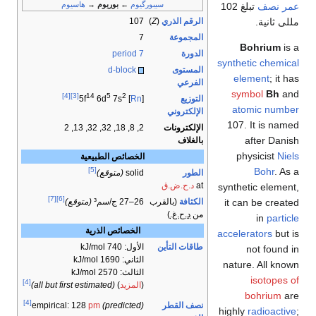
سيبورگيوم
←
بوريوم
→
هاسيوم
عمر نصف
تبلغ 102
مللى ثانية.
الرقم الذري
(
Z
)
107
المجموعة
7
Bohrium
is a
الدورة
period 7
synthetic chemical
المستوى
d-block
element
; it has
الفرعي
symbol
Bh
and
[4]
[3]
14
5
2
التوزيع
6d
7s
] 5f
Rn
[
atomic number
الإلكتروني
107. It is named
الإلكترونات
2, 8, 18, 32, 32, 13, 2
after Danish
بالغلاف
physicist
Niels
الخصائص الطبيعية
Bohr
. As a
[5]
الطور
solid
(متوقع)
at
د.ح.ض.ق
synthetic element,
[7]
[6]
it can be created
الكثافة
(بالقرب
26–27 ج/سم³
(متوقع)
من
د.ح.غ.
)
in
particle
الخصائص الذرية
accelerators
but is
طاقات التأين
الأول: 740 kJ/mol
not found in
الثاني: 1690 kJ/mol
nature. All known
الثالث: 2570 kJ/mol
isotopes of
[4]
(
المزيد
)
(all but first estimated)
bohrium
are
[4]
نصف القطر
empirical: 128
pm
(predicted)
highly
radioactive
;