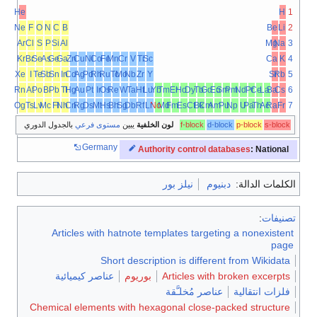
He
H
1
Ne
F
O
N
C
B
Be
Li
2
Ar
Cl
S
P
Si
Al
Mg
Na
3
Kr
Br
Se
As
Ge
Ga
Zn
Cu
Ni
Co
Fe
Mn
Cr
V
Ti
Sc
Ca
K
4
Xe
I
Te
Sb
Sn
In
Cd
Ag
Pd
Rh
Ru
Tc
Mo
Nb
Zr
Y
Sr
Rb
5
Rn
At
Po
Bi
Pb
Tl
Hg
Au
Pt
Ir
Os
Re
W
Ta
Hf
Lu
Yb
Tm
Er
Ho
Dy
Tb
Gd
Eu
Sm
Pm
Nd
Pr
Ce
La
Ba
Cs
6
Og
Ts
Lv
Mc
Fl
Nh
Cn
Rg
Ds
Mt
Hs
Bh
Sg
Db
Rf
Lr
No
Md
Fm
Es
Cf
Bk
Cm
Am
Pu
Np
U
Pa
Th
Ac
Ra
Fr
7
s-block
p-block
d-block
f-block
لون الخلفية
يبين
مستوى فرعي
بالجدول الدوري
Germany
Authority control databases
: National
الكلمات الدالة:
دبنيوم
نيلز بور
تصنيفات
:
Articles with hatnote templates targeting a nonexistent
page
Short description is different from Wikidata
Articles with broken excerpts
بوريوم
عناصر كيميائية
فلزات انتقالية
عناصر مُخلـَّقة
Chemical elements with hexagonal close-packed structure