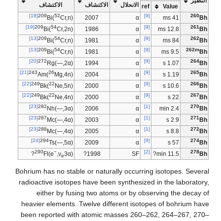
النظير
الانحلال
الاكتشاف
الاكتشاف
ref
Value
[18]
209
52
[9]
260
Bi(
Cr,n)
2007
α
41 ms
Bh
[19]
209
54
[9]
261
Bi(
Cr,2n)
1986
α
12.8 ms
Bh
[13]
209
54
[9]
262
Bi(
Cr,n)
1981
α
84 ms
Bh
[13]
209
54
[9]
262m
Bi(
Cr,n)
1981
α
9.5 ms
Bh
[20]
272
[9]
264
Rg(—,2α)
1994
α
1.07 s
Bh
[21]
243
26
[9]
265
Am(
Mg,4n)
2004
α
1.19 s
Bh
[22]
249
22
[9]
266
Bk(
Ne,5n)
2000
α
10.6 s
Bh
[22]
249
22
[9]
267
Bk(
Ne,4n)
2000
α
22 s
Bh
[23]
282
[1]
270
Nh(—,3α)
2006
α
2.4 min
Bh
[23]
287
[1]
271
Mc(—,4α)
2003
α
2.9 s
Bh
[23]
288
[1]
272
Mc(—,4α)
2005
α
8.8 s
Bh
[24]
294
[9]
274
Ts(—,5α)
2009
α
57 s
Bh
290
−
[2]
278
Fl(e
,ν
3α)?
1998?
SF
11.5 min?
Bh
e
Bohrium has no stable or naturally occurring isotopes. Several
radioactive isotopes have been synthesized in the laboratory,
either by fusing two atoms or by observing the decay of
heavier elements. Twelve different isotopes of bohrium have
been reported with atomic masses 260–262, 264–267, 270–