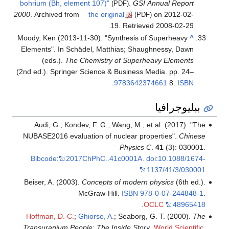
bohrium (Bh, element 107)"
.
GSI Annual Report
(PDF)
2000
. Archived from
the original
on 2012-02-
(PDF)
.
19
. Retrieved
2008-02-29
Moody, Ken (2013-11-30). "Synthesis of Superheavy
^
Elements". In Schädel, Matthias; Shaughnessy, Dawn
(eds.).
The Chemistry of Superheavy Elements
(2nd ed.). Springer Science & Business Media. pp. 24–
.
9783642374661
8.
ISBN
ببليوجرافيا
Audi, G.; Kondev, F. G.; Wang, M.; et al. (2017). "The
NUBASE2016 evaluation of nuclear properties".
Chinese
Physics C
.
41
(3): 030001.
Bibcode
:
2017ChPhC..41c0001A
.
doi
:
10.1088/1674-
.
1137/41/3/030001
Beiser, A. (2003).
Concepts of modern physics
(6th ed.).
McGraw-Hill.
ISBN
978-0-07-244848-1
.
.
OCLC
48965418
Hoffman, D. C.
;
Ghiorso, A.
; Seaborg, G. T. (2000).
The
Transuranium People: The Inside Story
.
World Scientific
.