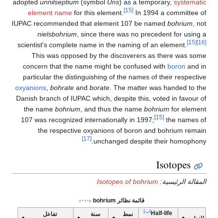
adopted
unnilseptium
(symbol
Uns
) as a temporary,
systematic
[15]
element name
for this element.
In 1994 a committee of
IUPAC recommended that element 107 be named
bohrium
, not
nielsbohrium
, since there was no precedent for using a
[15]
[16]
scientist's complete name in the naming of an element.
This was opposed by the discoverers as there was some
concern that the name might be confused with
boron
and in
particular the distinguishing of the names of their respective
oxyanions
,
bohrate
and
borate
. The matter was handed to the
Danish branch of IUPAC which, despite this, voted in favour of
the name
bohrium
, and thus the name
bohrium
for element
[15]
107 was recognized internationally in 1997;
the names of
the respective oxyanions of boron and bohrium remain
[17]
unchanged despite their homophony.
Isotopes
المقالة الرئيسية:
Isotopes of bohrium
قائمة نظائر bohrium
v
t
e
[ب]
Half-life
نمط
سنة
تفاعل