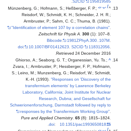
.
S2CID
195819585
أ
ب
ت
Münzenberg, G.; Hofmann, S.; Heßberger, F. P.;
^
Reisdorf, W.; Schmidt, K. H.; Schneider, J. H. R.;
Armbruster, P.; Sahm, C. C.; Thuma, B. (1981).
"Identification of element 107 by α correlation chains"
.
Zeitschrift für Physik A
.
300
(1): 107–8.
Bibcode
:
1981ZPhyA.300..107M
.
doi
:
10.1007/BF01412623
.
S2CID
118312056
.
.
Retrieved
24 December
2016
Ghiorso, A.; Seaborg, G. T.; Organessian, Yu. Ts.;
^
Zvara, I.; Armbruster, P.; Hessberger, F. P.; Hofmann,
S.; Leino, M.; Munzenberg, G.; Reisdorf, W.; Schmidt,
K.-H. (1993).
"Responses on 'Discovery of the
transfermium elements' by Lawrence Berkeley
Laboratory, California; Joint Institute for Nuclear
Research, Dubna; and Gesellschaft fur
Schwerionenforschung, Darmstadt followed by reply to
responses by the Transfermium Working Group"
.
Pure and Applied Chemistry
.
65
(8): 1815–1824.
.
doi
:
10.1351/pac199365081815
أ
ب
ت