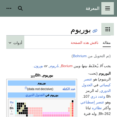
المعرفة
القائمة الرئيسية
بحث
أدوات
بوريوم
تبديل عرض جدول المحتويات
مقالة
ناقش هذه الصفحة
أدوات
(تم التحويل من
Bohrium
)
يجب ألا يـُخلـَط بينها وبين
Borium
,
باريوم
, or
بورون
.
البوريوم
(تحت-
بوريوم,
Bh
107
الرينيوم) هو
عنصر
بوريوم
كيميائي
في
الجدول
[أ]
عدد الكتلة
(data not decisive)
الدوري
, له الرمز
بوريوم في
الجدول الدوري
Bh
وعدد ذري
107.
وهو
عنصر إصطناعي
Re
↑
وأكثر
نظائره
ثباتا
Bh
↓
Bh-262, وله فترة
—