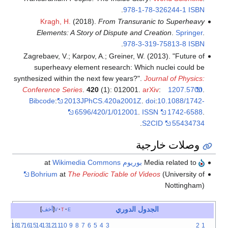
.
978-1-78-326244-1
ISBN
Kragh, H.
(2018).
From Transuranic to Superheavy
Elements: A Story of Dispute and Creation
.
Springer
.
.
978-3-319-75813-8
ISBN
Zagrebaev, V.; Karpov, A.; Greiner, W. (2013). "Future of
superheavy element research: Which nuclei could be
synthesized within the next few years?".
Journal of Physics:
Conference Series
.
420
(1): 012001.
arXiv
:
1207.5700
.
Bibcode
:
2013JPhCS.420a2001Z
.
doi
:
10.1088/1742-
6596/420/1/012001
.
ISSN
1742-6588
.
.
S2CID
55434734
وصلات خارجية
Media related to
بوريوم
at
Wikimedia Commons
Bohrium
at
The Periodic Table of Videos
(University of
Nottingham)
الجدول الدوري
e
t
v
أخف
18
17
16
15
14
13
12
11
10
9
8
7
6
5
4
3
2
1