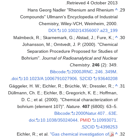
.
Retrieved
4 October
2013
Hans Georg Nadler "Rhenium and Rhenium
^
Compounds" Ullmann's Encyclopedia of Industrial
Chemistry, Wiley-VCH, Weinheim, 2000.
DOI
:
10.1002/14356007.a23_199
Malmbeck, R.; Skarnemark, G.; Alstad, J.; Fure, K.;
^
Johansson, M.; Omtvedt, J. P. (2000). "Chemical
Separation Procedure Proposed for Studies of
Bohrium".
Journal of Radioanalytical and Nuclear
Chemistry
.
246
(2): 349.
Bibcode
:
2000JRNC..246..349M
.
.
doi
:
10.1023/A:1006791027906
.
S2CID
93640208
Gäggeler, H. W.; Eichler, R.; Brüchle, W.; Dressler, R.;
^
Düllmann, Ch. E.; Eichler, B.; Gregorich, K. E.; Hoffman,
D. C.; et al. (2000). "Chemical characterization of
bohrium (element 107)".
Nature
.
407
(6800): 63–5.
Bibcode
:
2000Natur.407...63E
.
doi
:
10.1038/35024044
.
PMID
10993071
.
.
S2CID
4398253
Eichler, R.; et al.
"Gas chemical investigation of
^