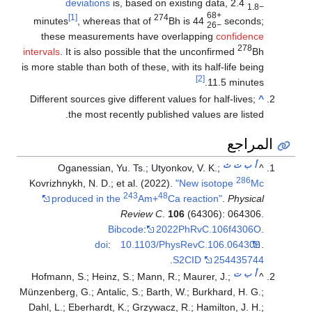
deviations
is, based on existing data,
2.4
−1.8
+68
[1]
274
minutes
, whereas that of
Bh is
44
seconds;
−26
these measurements have overlapping
confidence
278
intervals
. It is also possible that the unconfirmed
Bh
is more stable than both of these, with its half-life being
[2]
11.5 minutes.
Different sources give different values for half-lives;
^
the most recently published values are listed.
المراجع
أ
ب
ت
ث
Oganessian, Yu. Ts.; Utyonkov, V. K.;
^
286
Kovrizhnykh, N. D.; et al. (2022).
"New isotope
Mc
243
48
produced in the
Am+
Ca reaction"
.
Physical
Review C
.
106
(64306): 064306.
Bibcode
:
2022PhRvC.106f4306O
.
doi
:
10.1103/PhysRevC.106.064306
.
.
S2CID
254435744
أ
ب
ت
Hofmann, S.; Heinz, S.; Mann, R.; Maurer, J.;
^
Münzenberg, G.; Antalic, S.; Barth, W.; Burkhard, H. G.;
Dahl, L.; Eberhardt, K.; Grzywacz, R.; Hamilton, J. H.;