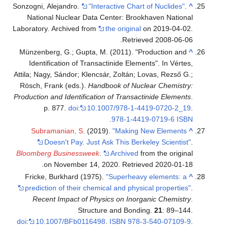
Sonzogni, Alejandro.
"Interactive Chart of Nuclides"
.
^
National Nuclear Data Center: Brookhaven National
Laboratory. Archived from
the original
on 2019-04-02
.
.
Retrieved
2008-06-06
Münzenberg, G.; Gupta, M. (2011). "Production and
^
Identification of Transactinide Elements". In Vértes,
Attila; Nagy, Sándor; Klencsár, Zoltán; Lovas, Rezső G.;
Rösch, Frank (eds.).
Handbook of Nuclear Chemistry:
Production and Identification of Transactinide Elements
.
p. 877.
doi
:
10.1007/978-1-4419-0720-2_19
.
.
978-1-4419-0719-6
ISBN
Subramanian, S.
(2019).
"Making New Elements
^
Doesn't Pay. Just Ask This Berkeley Scientist"
.
Bloomberg Businessweek
.
Archived
from the original
.
on November 14, 2020
. Retrieved
2020-01-18
Fricke, Burkhard (1975).
"Superheavy elements: a
^
prediction of their chemical and physical properties"
.
Recent Impact of Physics on Inorganic Chemistry
.
Structure and Bonding.
21
: 89–144.
doi
:
10.1007/BFb0116498
.
ISBN
978-3-540-07109-9
.