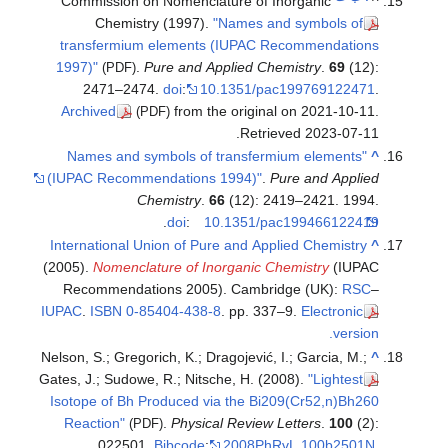
Commission on Nomenclature of Inorganic
^
Chemistry (1997).
"Names and symbols of
transfermium elements (IUPAC Recommendations
1997)"
.
Pure and Applied Chemistry
.
69
(12):
(PDF)
2471–2474.
doi
:
10.1351/pac199769122471
.
Archived
from the original on 2021-10-11
.
(PDF)
.
Retrieved
2023-07-11
"Names and symbols of transfermium elements
^
(IUPAC Recommendations 1994)"
.
Pure and Applied
Chemistry
.
66
(12): 2419–2421. 1994.
.
doi
:
10.1351/pac199466122419
International Union of Pure and Applied Chemistry
^
(2005).
Nomenclature of Inorganic Chemistry
(IUPAC
Recommendations 2005). Cambridge (UK):
RSC
–
IUPAC
.
ISBN
0-85404-438-8
. pp. 337–9.
Electronic
version.
Nelson, S.; Gregorich, K.; Dragojević, I.; Garcia, M.;
^
Gates, J.; Sudowe, R.; Nitsche, H. (2008).
"Lightest
Isotope of Bh Produced via the Bi209(Cr52,n)Bh260
Reaction"
.
Physical Review Letters
.
100
(2):
(PDF)
022501.
Bibcode
:
2008PhRvL.100b2501N
.