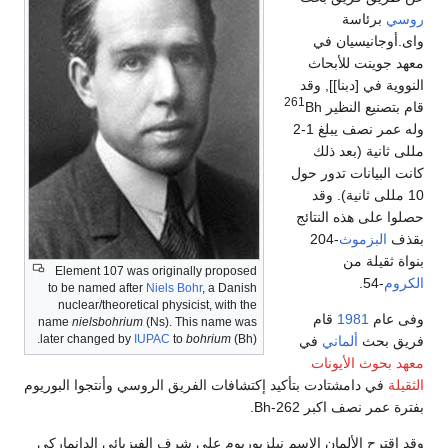
روسي
برئاسة
واى.أوجانيسيان في
معهد جوينت للأبحاث
النووية في [دبنا]], وقد
261
قام بتصنيع النظير
Bh
وله عمر نصف يبلغ 1-2
مللى ثانية (بعد ذلك
كانت البيانات تدور حول
10 مللى ثانية). وقد
حصلوا على هذه النتائج
بقذف
البزموث
-204
بنواة ثقيلة من
Element 107 was originally proposed
الكروم
-54.
to be named after
Niels Bohr
, a Danish
nuclear/theoretical physicist, with the
وفى عام
1981
قام
name
nielsbohrium
(Ns). This name was
later changed by
IUPAC
to
bohrium
(Bh).
فريق بحث
ألماني
في
معهد بحوث الأيونات
الثقيلة
في دامشتادت بتأكيد إكتشافات الفريق الروسي وأنتجوا البوريوم
بفترة عمر نصف اكبر Bh-262.
وقد إقترح الألمان الإسم نيلزبوريوم على شرف الفيزيائي الدانماركي