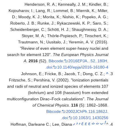
Henderson, R. A.; Kenneally, J. M.; Kindler, B.;
Kojouharov, I.; Lang, R.; Lommel, B.; Miernik, K.; Miller,
D.; Moody, K. J.; Morita, K.; Nishio, K.; Popeko, A. G.;
Roberto, J. B.; Runke, J.; Rykaczewski, K. P.; Saro, S.;
Scheidenberger, C.; Schött, H. J.; Shaughnessy, D. A.;
Stoyer, M. A.; Thörle-Popiesch, P.; Tinschert, K.;
Trautmann, N.; Uusitalo, J.; Yeremin, A. V. (2016).
"Review of even element super-heavy nuclei and
search for element 120".
The European Physics Journal
A
.
2016
(52).
Bibcode
:
2016EPJA...52..180H
.
.
doi
:
10.1140/epja/i2016-16180-4
Johnson, E.; Fricke, B.; Jacob, T.; Dong, C. Z.;
^
Fritzsche, S.; Pershina, V. (2002). "Ionization potentials
and radii of neutral and ionized species of elements 107
(bohrium) and 108 (hassium) from extended
multiconfiguration Dirac–Fock calculations".
The Journal
of Chemical Physics
.
116
(5): 1862–1868.
Bibcode
:
2002JChPh.116.1862J
.
.
doi
:
10.1063/1.1430256
أ
ب
ت
ث
ج
ح
خ
د
ذ
ر
Hoffman, Darleane C.; Lee, Diana
^