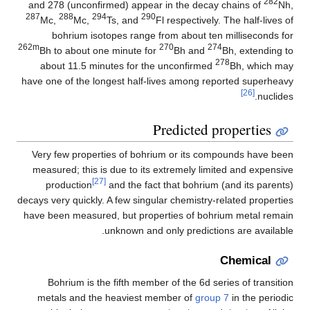
282
and 278 (unconfirmed) appear in the decay chains of
Nh,
287
288
294
290
Mc,
Mc,
Ts, and
Fl respectively. The half-lives of
bohrium isotopes range from about ten milliseconds for
262m
270
274
Bh to about one minute for
Bh and
Bh, extending to
278
about 11.5 minutes for the unconfirmed
Bh, which may
have one of the longest half-lives among reported superheavy
[26]
nuclides.
Predicted properties
Very few properties of bohrium or its compounds have been
measured; this is due to its extremely limited and expensive
[27]
production
and the fact that bohrium (and its parents)
decays very quickly. A few singular chemistry-related properties
have been measured, but properties of bohrium metal remain
unknown and only predictions are available.
Chemical
Bohrium is the fifth member of the 6d series of transition
metals and the heaviest member of
group 7
in the periodic