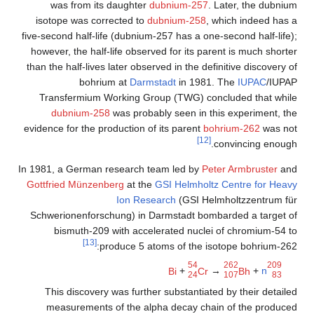
was from its daughter
dubnium-257
. Later, the dubnium
isotope was corrected to
dubnium-258
, which indeed has a
five-second half-life (dubnium-257 has a one-second half-life);
however, the half-life observed for its parent is much shorter
than the half-lives later observed in the definitive discovery of
bohrium at
Darmstadt
in 1981. The
IUPAC
/IUPAP
Transfermium Working Group (TWG) concluded that while
dubnium-258
was probably seen in this experiment, the
evidence for the production of its parent
bohrium-262
was not
[12]
convincing enough.
In 1981, a German research team led by
Peter Armbruster
and
Gottfried Münzenberg
at the
GSI Helmholtz Centre for Heavy
Ion Research
(GSI Helmholtzzentrum für
Schwerionenforschung) in Darmstadt bombarded a target of
bismuth-209 with accelerated nuclei of chromium-54 to
[13]
produce 5 atoms of the isotope bohrium-262:
54
262
209
Bi
+
Cr
→
Bh
+
n
24
107
83
This discovery was further substantiated by their detailed
measurements of the alpha decay chain of the produced