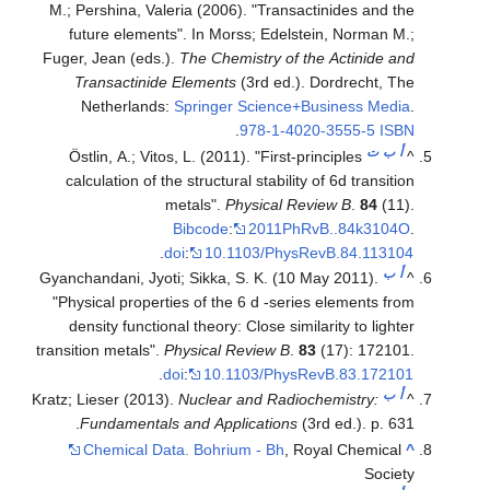
M.; Pershina, Valeria (2006). "Transactinides and the
future elements". In Morss; Edelstein, Norman M.;
Fuger, Jean (eds.).
The Chemistry of the Actinide and
Transactinide Elements
(3rd ed.). Dordrecht, The
Netherlands:
Springer Science+Business Media
.
.
978-1-4020-3555-5
ISBN
أ
ب
ت
Östlin, A.; Vitos, L. (2011). "First-principles
^
calculation of the structural stability of 6d transition
metals".
Physical Review B
.
84
(11).
Bibcode
:
2011PhRvB..84k3104O
.
.
doi
:
10.1103/PhysRevB.84.113104
أ
ب
Gyanchandani, Jyoti; Sikka, S. K. (10 May 2011).
^
"Physical properties of the 6 d -series elements from
density functional theory: Close similarity to lighter
transition metals".
Physical Review B
.
83
(17): 172101.
.
doi
:
10.1103/PhysRevB.83.172101
أ
ب
Kratz; Lieser (2013).
Nuclear and Radiochemistry:
^
Fundamentals and Applications
(3rd ed.). p. 631.
Chemical Data. Bohrium - Bh
, Royal Chemical
^
Society