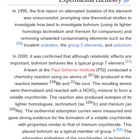
In 1995, the first report on attempted isolation of the element
was unsuccessful, prompting new theoretical studies to
investigate how best to investigate bohrium (using its lighter
homologs technetium and rhenium for comparison) and
removing unwanted contaminating elements such as the
[30]
.
trivalent
actinides
, the
group 5 elements
, and
polonium
In 2000, it was confirmed that although relativistic effects are
[31]
important, bohrium behaves like a typical group 7 element.
A team at the
Paul Scherrer Institute
(PSI) conducted a
267
chemistry reaction using six atoms of
Bh produced in the
249
22
reaction between
Bk and
Ne ions. The resulting atoms
were thermalised and reacted with a HCl/O
mixture to form a
2
volatile oxychloride. The reaction also produced isotopes of its
108
lighter homologues, technetium (as
Tc) and rhenium (as
169
Re). The isothermal adsorption curves were measured and
gave strong evidence for the formation of a volatile oxychloride
with properties similar to that of rhenium oxychloride. This
[32]
placed bohrium as a typical member of group 7.
The
adsorption enthalpies of the oxychlorides of technetium,