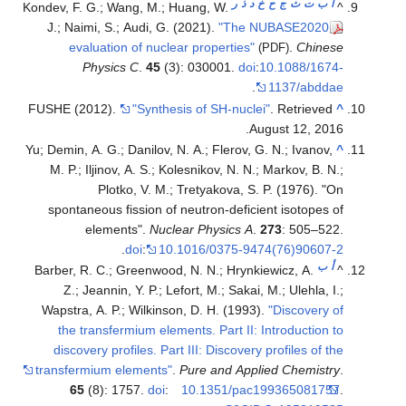
أ
ب
ت
ث
ج
ح
خ
د
ذ
ر
Kondev, F. G.; Wang, M.; Huang, W.
^
J.; Naimi, S.; Audi, G. (2021).
"The NUBASE2020
evaluation of nuclear properties"
.
Chinese
(PDF)
Physics C
.
45
(3): 030001.
doi
:
10.1088/1674-
.
1137/abddae
FUSHE (2012).
"Synthesis of SH-nuclei"
. Retrieved
^
.
August 12,
2016
Yu; Demin, A. G.; Danilov, N. A.; Flerov, G. N.; Ivanov,
^
M. P.; Iljinov, A. S.; Kolesnikov, N. N.; Markov, B. N.;
Plotko, V. M.; Tretyakova, S. P. (1976). "On
spontaneous fission of neutron-deficient isotopes of
elements".
Nuclear Physics A
.
273
: 505–522.
.
doi
:
10.1016/0375-9474(76)90607-2
أ
ب
Barber, R. C.; Greenwood, N. N.; Hrynkiewicz, A.
^
Z.; Jeannin, Y. P.; Lefort, M.; Sakai, M.; Ulehla, I.;
Wapstra, A. P.; Wilkinson, D. H. (1993).
"Discovery of
the transfermium elements. Part II: Introduction to
discovery profiles. Part III: Discovery profiles of the
transfermium elements"
.
Pure and Applied Chemistry
.
65
(8): 1757.
doi
:
10.1351/pac199365081757
.