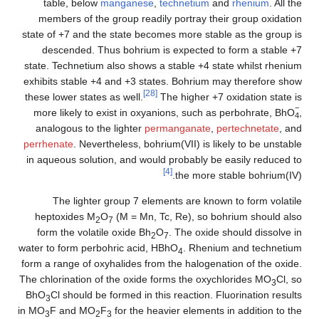
table, below
manganese
,
technetium
and
rhenium
. All the
members of the group readily portray their group oxidation
state of +7 and the state becomes more stable as the group is
descended. Thus bohrium is expected to form a stable +7
state. Technetium also shows a stable +4 state whilst rhenium
exhibits stable +4 and +3 states. Bohrium may therefore show
[28]
these lower states as well.
The higher +7 oxidation state is
−
more likely to exist in oxyanions, such as perbohrate,
BhO
,
4
analogous to the lighter
permanganate
,
pertechnetate
, and
perrhenate
. Nevertheless, bohrium(VII) is likely to be unstable
in aqueous solution, and would probably be easily reduced to
[4]
the more stable bohrium(IV).
The lighter group 7 elements are known to form volatile
heptoxides M
O
(M = Mn, Tc, Re), so bohrium should also
2
7
form the volatile oxide Bh
O
. The oxide should dissolve in
2
7
water to form perbohric acid, HBhO
. Rhenium and technetium
4
form a range of oxyhalides from the halogenation of the oxide.
The chlorination of the oxide forms the oxychlorides MO
Cl, so
3
BhO
Cl should be formed in this reaction. Fluorination results
3
in MO
F and MO
F
for the heavier elements in addition to the
3
2
3