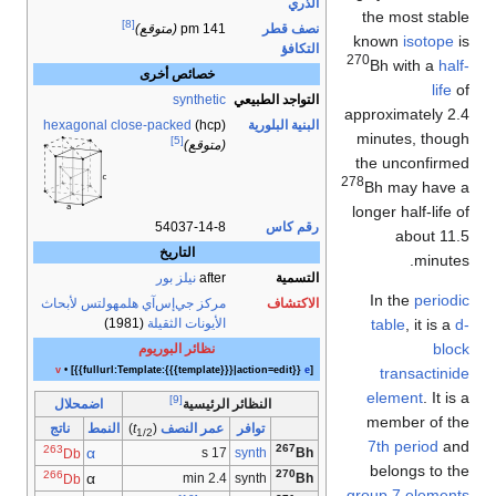
الذري
the most stable
[8]
نصف قطر
141 pm
(متوقع)
known
isotope
is
التكافؤ
270
Bh with a
half-
خصائص أخرى
life
of
التواجد الطبيعي
synthetic
approximately 2.4
البنية البلورية
(hcp)
hexagonal close-packed
minutes, though
[5]
(متوقع)
the unconfirmed
278
Bh may have a
longer half-life of
رقم كاس
54037-14-8
about 11.5
التاريخ
minutes.
التسمية
after
نيلز بور
In the
periodic
الاكتشاف
مركز جي‌إس‌آي هلمهولتس لأبحاث
table
, it is a
d-
الأيونات الثقيلة
(1981)
block
نظائر البوريوم
transactinide
v
• [{{fullurl:Template:{{{template}}}|action=edit}}
e
]
element
. It is a
[9]
اضمحلال
النظائر الرئيسية
member of the
توا­فر
عمر النصف
(
t
)
النمط
نا­تج
1/2
7th period
and
263
267
α
17 s
synth
Db
Bh
belongs to the
266
270
α
2.4 min
synth
Db
Bh
group 7 elements