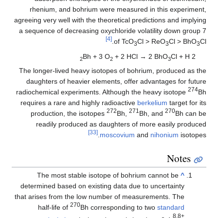
rhenium, and bohrium were measured in this experiment,
agreeing very well with the theoretical predictions and implying
a sequence of decreasing oxychloride volatility down group 7
[4]
of TcO
Cl > ReO
Cl > BhO
Cl.
3
3
3
O
+ 2 HCl → 2
BhO
Cl
+
H
2 Bh + 3
2
2
3
The longer-lived heavy isotopes of bohrium, produced as the
daughters of heavier elements, offer advantages for future
274
radiochemical experiments. Although the heavy isotope
Bh
requires a rare and highly radioactive
berkelium
target for its
272
271
270
production, the isotopes
Bh,
Bh, and
Bh can be
readily produced as daughters of more easily produced
[33]
moscovium
and
nihonium
isotopes.
Notes
The most stable isotope of bohrium cannot be
^
determined based on existing data due to uncertainty
that arises from the low number of measurements. The
270
half-life of
Bh corresponding to two
standard
+8.8