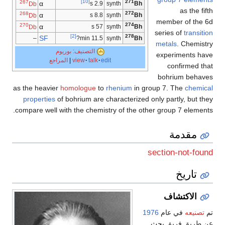
267
[10]
271
α
synth
Db
2.9 s
Bh
as the fifth
268
272
α
8.8 s
synth
Db
Bh
member of the 6d
270
274
α
57 s
synth
Db
Bh
series of
transition
[2]
278
SF
synth
–
11.5 min?
Bh
metals
. Chemistry
التصنيف: بوريوم
experiments have
edit
talk
view
|
المراجع
confirmed that
bohrium behaves
as the heavier
homologue
to
rhenium
in group 7. The
chemical
properties
of bohrium are characterized only partly, but they
compare well with the chemistry of the other group 7 elements.
مقدمة
section-not-found
تاريخ
الاكتشاف
تم
تصنيعه
في عام
1976
عن طريق فريق بحث