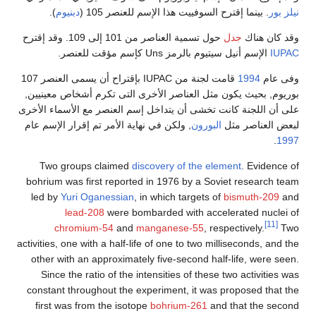
نيلز بور
. بينما إقترح السوفييت هذا الإسم للعنصر 105 (
دبنيوم
).
وقد كان هناك
جدل
حول تسمية العناصر من 101 إلى 109. وقد إقترح
IUPAC
الإسم أنيل سيتيوم بالرمز Uns كإسم مؤقت للعنصر.
وفى عام
1994
قامت لجنة من IUPAC بإقتراح أن يسمى العنصر 107
بوريوم, بحيث يكون مثل العناصر الأخرى التى تكرم أشخاص معينيين,
على أن اللجنة كانت تخشى أن يتداخل إسم العنصر مع الأسماء الأخرى
لبعض العناصر مثل
البورون
, ولكن في نهاية الأمر تم إقرار الإسم عام
.
1997
Two groups claimed
discovery of the element
. Evidence of
bohrium was first reported in 1976 by a Soviet research team
led by
Yuri Oganessian
, in which targets of
bismuth-209
and
lead-208
were bombarded with accelerated nuclei of
[11]
chromium-54
and
manganese-55
, respectively.
Two
activities, one with a half-life of one to two milliseconds, and the
other with an approximately five-second half-life, were seen.
Since the ratio of the intensities of these two activities was
constant throughout the experiment, it was proposed that the
first was from the isotope
bohrium-261
and that the second