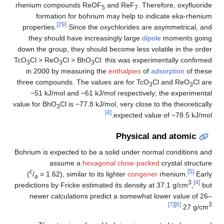
rhenium compounds ReOF
and ReF
. Therefore, oxyfluoride
5
7
formation for bohrium may help to indicate eka-rhenium
[29]
properties.
Since the oxychlorides are asymmetrical, and
they should have increasingly large
dipole
moments going
down the group, they should become less volatile in the order
TcO
Cl > ReO
Cl > BhO
Cl: this was experimentally confirmed
3
3
3
in 2000 by measuring the
enthalpies
of
adsorption
of these
three compounds. The values are for TcO
Cl and ReO
Cl are
3
3
−51 kJ/mol and −61 kJ/mol respectively; the experimental
value for BhO
Cl is −77.8 kJ/mol, very close to the theoretically
3
[4]
expected value of −78.5 kJ/mol.
Physical and atomic
Bohrium is expected to be a solid under normal conditions and
assume a
hexagonal close-packed
crystal structure
c
[5]
(
/
= 1.62), similar to its lighter
congener
rhenium.
Early
a
3
[4]
predictions by Fricke estimated its density at 37.1 g/cm
,
but
newer calculations predict a somewhat lower value of 26–
[7]
[6]
3
.
27 g/cm