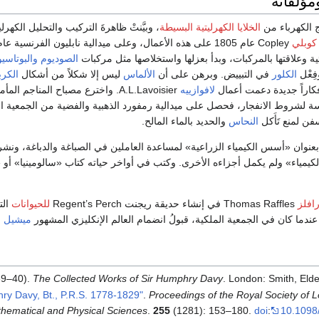
مؤلفاته
 الكهرباء من
الخلايا الكهرليتية البسيطة
، وبيَّنتْ ظاهرةَ التركيب والتحليل الكهر
كوبلي
ائية وعلاقتها بالمركبات، وبدأ بعزلها واستخلاصها مثل مركبات
الصوديوم
والبوتاسي
فِعْل
الكلور
في التبييض. وبرهن على أن
الألماس
ليس إلا شكلاً من أشكال
الكرب
فكاراً جديدة دعمت أعمال
لافوازييه
A.L.Lavoisier. واخترع مصباح المناجم 
سة لشروط الانفجار، فحصل على ميدالية رمفورد الذهبية والفضية من الجمعية الم
ن لمنع تَأَكل
النحاس
والحديد بالماء المالح.
 1813م كتاباً بعنوان «أسس الكيمياء الزراعية» لمساعدة العاملين في الصباغة والدباغة، و
يمياء» ولم يكمل أجزاءه الأخرى. وكتب في أواخر حياته كتاب «سالومينيا» أو «
افلز
Thomas Raffles في إنشاء حديقة ريجنت Regent’s Perch
للحيوانات
الت
ميشيل ف
39–40).
The Collected Works of Sir Humphry Davy
. London: Smith, Eld
hry Davy, Bt., P.R.S. 1778-1829"
.
Proceedings of the Royal Society of L
hematical and Physical Sciences
.
255
(1281): 153–180.
doi
:
10.1098