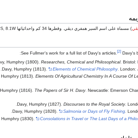
يمه
ڤي
) مسماة على اسم السير همفري ديڤي. وقطرها 34 كم واحداثياتها 11.8S, 8.1W.
[2]
See Fullmer's work for a full list of Davy's articles.
Davy's b
vy, Humphry (1800).
Researches, Chemical and Philosophical
. Bristol:
Davy, Humphry (1813).
Elements of Chemical Philosophy
. London:
 Humphry (1813).
Elements Of Agricultural Chemistry In A Course Of L
 Humphry (1816).
The Papers of Sir H. Davy
. Newcastle: Emerson Char
Davy, Humphry (1827).
Discourses to the Royal Society
. Lond
Davy, Humphry (1828).
Salmonia or Days of Fly Fishing
. Lond
, Humphry (1830).
Consolations in Travel or The Last Days of a Phil