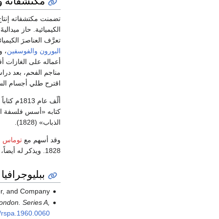
مكتشفاته و
تضمنت مكتشفاته إنتاج
الكيميائية. حاز ميداليةَ
تعرَّف العناصرَ الكيمي
البورون
والفوسفين
، و
أعماله على الغازات أ
مناجم الفحم، بعد درا
اقترح طلي أجسام السف
ألّف عام
كتابه «أسس فلسفة الك
الذباب» (1828).
وقد أسهم مع
توماس ر
1828. ويذكر له أيضاً، عندما كان في الجمعية الملكية، قبولُ انضمام العالم الإنكليزي المشهور
ببليوجرافيا
er, and Company.
ondon. Series A,
/rspa.1960.0060