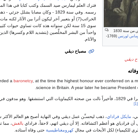
فترك العلم ليمارس صيد السمك وكتب كتابا في هذا ال
رسمه. وفي سنة 1829 - وكان مصابا بشلل ج
الخرائب(7) أو بتعبير آخر ليكون أثرا بين الآثار لكن
سوى 15 سنة لكن سنواته هذه كانت تساوي حيوات كثير
السير همفري ديڤي، نقش من سنة 1830
واحداً من البشر المخلِّصين (بتشديد اللام وكسرها) الذ
وماس لورنس
(1769-
والآثام.
مصباح ديڤي
ح ديڤي
فاته
baronetcy
, at the time the highest honour ever conferred on a 
.
science in Britain. A year later he became President
ستنشقها. وهو مدفون في
[1]
ڤي،
مايكل فراداي
، ذهب ليحسـِّن عمل ديڤي وفي النهاية أصبح هو العالم الأكثر ش
 أن فرادياي هو أعظم اكتشافاته. إلا أن ديڤي اتهم، لاحقاً، فراداي
بالغش
، مما 
لري للكيمياء) لكل الأبحاث في مجال
كهرومغناطيسية
حتى وفاة أستاذه.