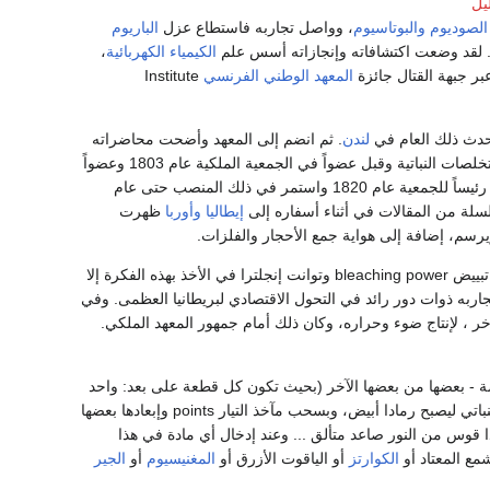
يل
الصوديوم
والبوتاسيوم
، وواصل تجاربه فاستطاع عزل
الباريوم
. لقد وضعت اكتشافاته وإنجازاته أسس علم
الكيمياء الكهربائية
،
المعهد الوطني الفرنسي
Institute
دث ذلك العام في
لندن
. ثم انضم إلى المعهد وأضحت محاضراته
وإيضاحاته ذات فعالية مرموقة للمعهد. أصبح أستاذاً للكيمياء عام 1802 واهتم بالدباغة والصباغة والمستخلصات النباتية وقبل عضواً في الجمعية الملكية عام 1803 وعضواً
. ثم انتخب أميناً لِـسر الجمعية عـام 1807، مُنح لقب سـير Sir عام 1818 وأصبح رئيساً للجمعية عام 1820 واستمر في ذلك المنصب حتى عام
إيطاليا
وأوربا
ظهرت
ويرسم، إضافة إلى هواية جمع الأحجار والفلزات.
Berthollet قد شرح في سنة 6871 لجميس وات Watt ما في الكلور chlorine من طاقة تبييض bleaching power وتوانت إنجلترا في الأخذ بهذه الفكرة إلا
جاربه ذوات دور رائد في التحول الاقتصادي لبريطانيا العظمى. وفي
 آخر ، لإنتاج ضوء وحراره، وكان ذلك أمام جمهور المعهد الملكي.
ة - بعضها من بعضها الآخر (بحيث تكون كل قطعة على بعد: واحد
على أربعين أو واحد على ثلاثين من البوصة) ينتج عن هذا شرارة فيحترق أكثر من نصف حجم الفحم النباتي ليصبح رمادا أبيض، وبسحب مآخذ التيار points وإبعادها بعضها
 قوس من النور صاعد متألق ... وعند إدخال أي مادة في هذا
مع المعتاد أو
الكوارتز
أو الياقوت الأزرق أو
المغنيسيوم
أو
الجير