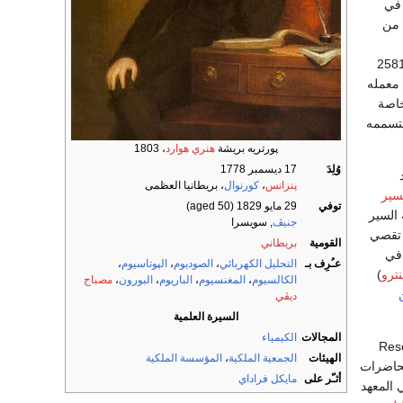
 في
 من
 وعباراتها، والذي اتسم بالجد والاجتهاد والعبقرية، وأطلق على عمله هذا الذي صدر في سنة 2581
 معمله
خاصة
بتسممه
پورتريه بريشة
هنري هوارد
، 1803
وُلِدَ
17 ديسمبر 1778
د
پنزانس
،
كورنوال
، بريطانيا العظمى
سير
توفي
29 مايو 1829
(aged 50)
ستعملاً مكتبة السير
جنيڤ
, سويسرا
 تقصي
القومية
بريطاني
ً في
عـُرِف بـ
التحليل الكهربائي
،
الصوديوم
،
الپوتاسيوم
،
نترو
)
الكالسيوم
،
المغنسيوم
،
الباريوم
،
البورون
،
مصباح
ديڤي
السيرة العلمية
المجالات
الكيمياء
Researches Chemica
الهيئات
الجمعية الملكية
،
المؤسسة الملكية
ء محاضرات
أثـّر على
مايكل فراداي
ي المعهد