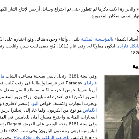
ء والحرارة الآنف ذكرها لم تتطور حتى تم اختراع وسائل أرخص لإنتاج التيار الكه
 نهار لنصف سكان المعمورة.
بالمؤسسة الملكية
بلندن. وأثناء وجوده هناك، وقع اختياره على الك
ايكل فارادي
ليكون معاونًا له. وفي عام 1812، مُنح ديفي لقب سير، وانتُخب رئيسًا
ية
وفي سنة 3181 ارتحل ديفي بصحبة مساعده الشاب
ماي
فاراداي
Faraday عبر فرنسا وإيطاليا في وقت كانت ف
أوربا تقريبا تخوض الحرب، لكنه استطاع التنقل بفضل ح
المرور الآمن الذي أصدره له نابليون. وراح يزور المعامل
ويجرب التجارب واكتشف خواص
اليود
(عنصر لافلزي) وأ
الألماس
هو نوع من الكربون. ولما عاد إلى إنجلترا درس
انفجارات المناجم واخترع مصباح أمان للعاملين في المن
وفي سنة 8181 منحه الوصي على العرش Regent
البارونتية (وهي رتبة دو
Banks كرئيس
للجمعية الملكية Royal Society