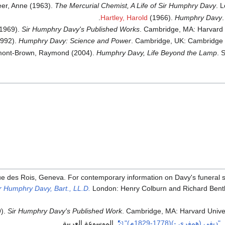
er, Anne (1963).
The Mercurial Chemist, A Life of Sir Humphry Davy
. 
Hartley, Harold
(1966).
Humphry Davy
.
(1969).
Sir Humphry Davy's Published Works
. Cambridge, MA: Harvard U
1992).
Humphry Davy: Science and Power
. Cambridge, UK: Cambridge U
ont-Brown, Raymond (2004).
Humphry Davy, Life Beyond the Lamp
. 
Rue des Rois, Geneva. For contemporary information on Davy's funeral 
ir Humphry Davy, Bart., LL.D.
London: Henry Colburn and Richard Bentl
9).
Sir Humphry Davy's Published Work
. Cambridge, MA: Harvard Univer
.
"ديفي (همفري -)(1778-1829م)"
. الموسوعة العربية.