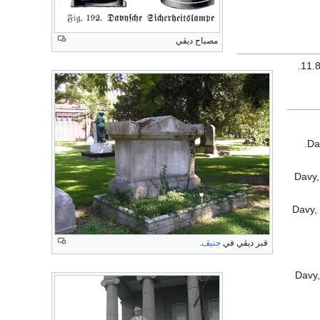
مصباح ديڤي
Da
Davy,
Davy,
قبر ديڤي في
جنيڤ
.
Davy