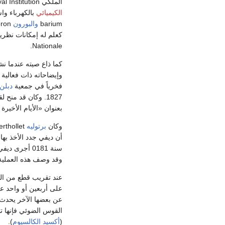
الملكي Royal Institution لقد استخدم
الكيميائي
بالكهرباء وا
barium
والبورون
boron
كعلم له إمكانات نظرية وعملي
Nationale.
كما ذاع صيته عندما نشر أبحاثه عام 1800، ودُ
فخرياً في جمعية
دبلن
1827. وكان قد منح لقب فارس عام 1812 وتزوج في العام نفسه. أصبح مقعداً أواخرَ حياته، وكتب سلسلة من المقالات في أثناء أسفاره إلى
بعنوان «الأيام الأخير
وكان
برتوليه
أن ديفي جدد الأخذ بها
سنة 0181 أج
وقد وصف هذه العملية ك
عند تقريب قطع من الف
عن بعضها الآخر يحدث 
القوس الضوئي فإنها ت
(
أكسيد الكالسيوم
).