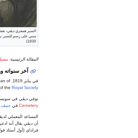
مبني على رسم للسير
ت
1830)
المقالة الرئيسية:
مصبا
آخر سنواته وو
في يناير 1819, Davy was awarded a
man of
 of the
Royal Society
توفي ديڤي في سويسرا في 1829، فأخيراً نالت من صحته الكيماويات التي ا
Cemetery
في
جنيڤ
.
المساعد المعملي لدي
أن ديڤي يقال أنه ادعى
فراداي (أول أستاذ فو