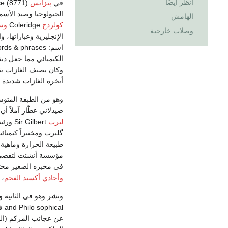
انظر أيضًا
في
پنزانس
الجيولوجيا وصيد الأس
الهامش
كولردج
Coleridge
وس
وصلات خارجية
اسم: Thesaurus of English words & phrases) - حتى
الكيميائي مما جعل ديف
وكان يصنف الغازات ب
أبخرة الغازات شديدة 
صيدلاني عطّار آملاً أن
لبرت
Sir Gilbert ورئيساً
گلبرت ومختبراً كيميا
طبيعة الحرارة وماهية
مؤسسة أنشئت لتقصي ا
في مخبره الصغير مختب
وأحادي أكسيد الفحم
، 
and Philo sophical في سنة 0081. ودعاه
عن عجائب المركم (الب