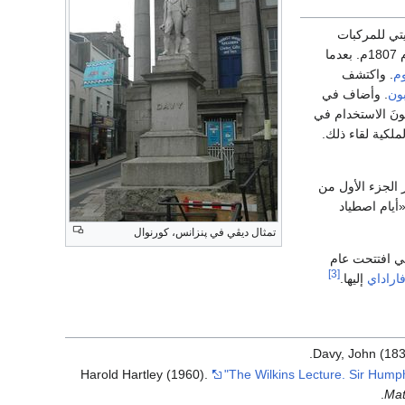
ليتي للمركبات
Copley عام 1805 على هذه الأعمال، وعلى ميدالية نابليون الفرنسية عام 1807م. بعدما
وم
. واكتشف
ون
. وأضاف في
المأمونَ الاستخدام في
لكية لقاء ذلك.
نشر الجزء الأول من
أيام اصطياد
تمثال ديڤي في پنزانس، كورنوال
ي افتتحت عام
[3]
اراداي
إليها.
Davy, John (18
Harold Hartley (1960).
"The Wilkins Lecture. Sir Hump
.
Mat