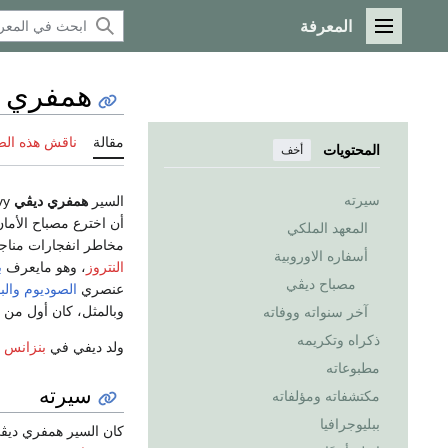
المعرفة
القائمة الرئيسية
همفري د
مقالة
ناقش هذه ال
المحتويات
أخف
سيرته
السير
همفري ديڤي
Humphry Davy (عاش
المعهد الملكي
مخاطر انفجارات مناج
أسفاره الاوروبية
النتروز
، وهو مايعرف
ب
مصباح ديڤي
عنصري
الصوديوم
والب
وبالمثل، كان أول من
آخر سنواته ووفاته
ذكراه وتكريمه
ولد ديفي في
بنزانس
مطبوعاته
سيرته
مكتشفاته ومؤلفاته
ببليوجرافيا