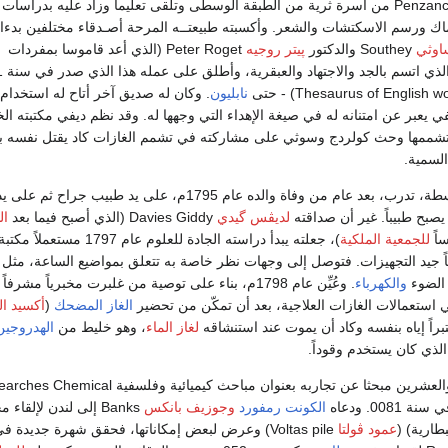
Penzance (8771) من أسرة ثرية من الطبقة الوسطى وتلقى تعليما وزاد عليه بدراسات
ماك ورسم الاسكتشات والشعر. وأكسبته طبيعتــه المرحة أصـدقاء مختلفين بدءا
اوثي
Southey والدكتور
پيتر روجيه
Peter Roget (الذي أعد قاموسا بمفردات
الإنجليزية
نابليون
. وكان له صديق آخر أتاح له استخدام
ي يعبر عن امتنانه له في صيغة الإهداء التي وجهها له. وقد نظم ديفي مكتبته ال
تشممها وحث كولردج وسوثي على مشاركته في تشمم الغازات كاد يقتل نفسه 
السمية.
وهو من الطبقة المتوسطة، تدرب، بعد عام من وفاة والده عام 1795م، على يد طبيب جراح ثم على ي
 يصبح طبيباً. غير أن صداقته
لديڤس گيدي
Davies Giddy (الذي أصبح فيما بعد
ال
للجمعية الملكية
)، جعلته يبدأ دراسته الجادة للعلوم عام 1797 م
ئياً جيد التجهيزات. فتوصل إلى وجهات نظر خاصة به تتعلق بمواضيع الساعة، مثل
 الضوء
والكهرباء
. وعُيِّن عام 1798م، بناء على توصية من غلبرت مخبرياً مشرفا
ستعمالات الغازات العلاجية، بعد أن تمكّن من تحضير
الغاز المضحك
(
أكسيد ال
راً إياه بنفسه وكاد أن يموت عند استنشاقه
لغاز الماء
، وهو خليط من
الهدروجين
الذي كان يستخدم وقوداً.
ونشر وهو في الثانية والعشرين مبحثا عن تجاربه بعنوان مباحث كيميائية وفلسفية l
الكونت رمفورد
وجوزيف بانكس
Banks إلى لندن لإلقا
طارية) (
عمود ڤولتا
Voltas pile) وعرض لبعض إمكاناتها، فحقق شهرة جديدة ف