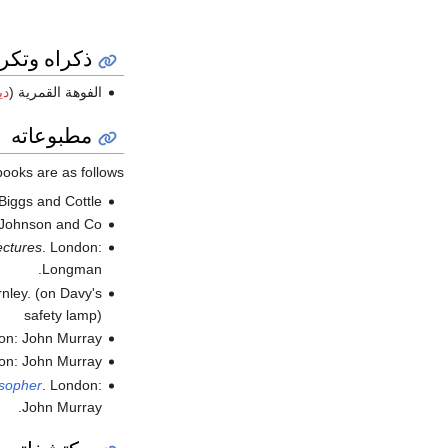
ذكراه وتكر
الفوهة القمرية (
دي
مطبوعاته
ooks are as follows:
 Biggs and Cottle.
 Johnson and Co.
ectures
. London:
Longman.
nley.
(on Davy's
safety lamp)
on: John Murray.
on: John Murray.
osopher
. London:
John Murray.