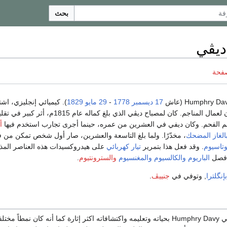
بحث
يڤي
صفحة
17 ديسمبر
1778
-
29 مايو
1829
). كيميائي إنجليزي، اشت
أن اخترع مصباح الأمان لعمال المناجم. كان لمصباح ديڤي الذي بلغ كماله عام 1815م، أثر كبي
م الفحم. وكان ديفي في العشرين من عمره، حينما أجرى تجارب استخدم فيها
أ
الغاز المضحك
، مخدّرًا. ولما بلغ التاسعة والعشرين، صار أول شخص تمكن من
وتاسيوم
. وقد فعل هذا بتمرير
تيار كهربائي
على هيدروكسيدات هذه العناصر المذا
 فصل
الباريوم
والكالسيوم
والمغنسيوم
والسترونتيوم
.
بإنگلترا
, وتوفي في
جنييڤ
.
كان السير همفري ديڤي Humphry Davy بحياته وتعليمه واكتشافاته اكثر إثارة كما أنه كان نمطاً مخت