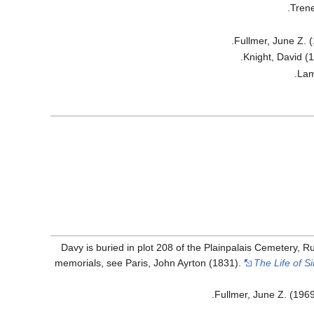
Trene
Fullmer, June Z. 
Knight, David (
Lam
Davy is buried in plot 208 of the Plainpalais Cemetery, 
memorials, see
Paris, John Ayrton (1831).
The Life of S
Fullmer, June Z. (196