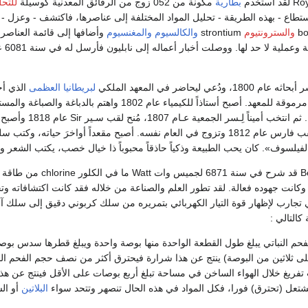
بطارية
مكونة من 052 زوج من الرقائق المعدنية كوسيلة
للتحل
ستطاع - بهذه الطريقة - تحليل المواد المختلفة إلى عناصرها، فاكتشف - وعزل -
والسترونتيوم
strontium
والكالسيوم
والمغنسيوم
وأضافها إلى قائمة العناصر
ة لا حد لها. ووصلت أخبار أعماله إلى نابليون فأرسل له في سنة 6081 عبر جبهة القتال جائزة
عي ليحاضر في المعهد الملكي
لبريطانيا العظمى
الذي أح
ة لفيلسوف». كان يحب الطبيعة وذكياً حاذقاً محبوباً ذا خيال خصب، يكتب الشعر 
 وكانت جهوده فعالة. لقد تطور العلم والصناعة من خلاله فقد كانت اكتشافاته وت
رى ديفي تجارب لإظهار قوة التيار الكهربائي بتمريره من سلك كربوني دقيق إلى سلك
التالي :
حم النباتي يبلغ طول القطعة الواحدة منها بوصة واحدة ويبلغ قطرها سدس بوص
تفريغ خلال الهواء الساخن في مساحة تبلغ أربع بوصات على الأقل فينتج عن هذا
شتعل (تحترق) فورا، فكل المواد في هذه الحال تنصهر وتتحد سواء
البلاتين
أو الش