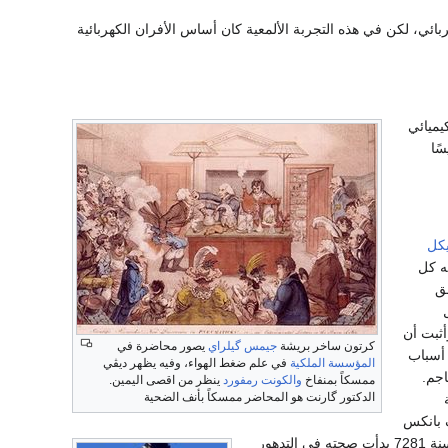
ربائي، لكن في هذه التجربة الألمعية كان أساس الأفران الكهربائية
يميائي
كل
يه كل
ق
ثبت أن
كرتون ساخر بريشة
جيمس گيلراي
يصور محاضرة في
 أسباب
المؤسسة الملكية
في علم ضغط الهواء، وفيه يظهر ديڤي
اجم.
ممسكاً بمنفاخ
والكونت رمفورد
ينظر من اقصى اليمين.
الدكتور گارنت هو المحاضر ممسكاً بأنف الضحية
 رتبة
ن البارون) وفي سنة 0281 خلف بانكس
. وفي سنة 7281 بدأت صحته في التدهور