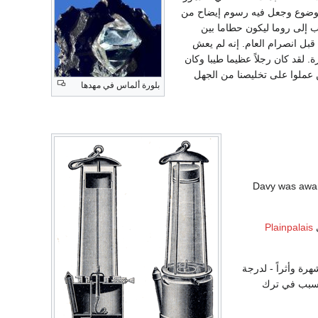
موضوع وجعل فيه رسوم إيضاح من
زئي - ذهب إلى روما ليكون حطاما بين
ه مات قبل انصرام العام. إنه لم يعش
ة. لقد كان رجلاً عظيما طيبا وكان
ين عملوا على تخليصنا من الجهل
بلورة ألماس في مهدها
Plainpalais
هرة وأثراً - لدرجة
تسبب في ترك