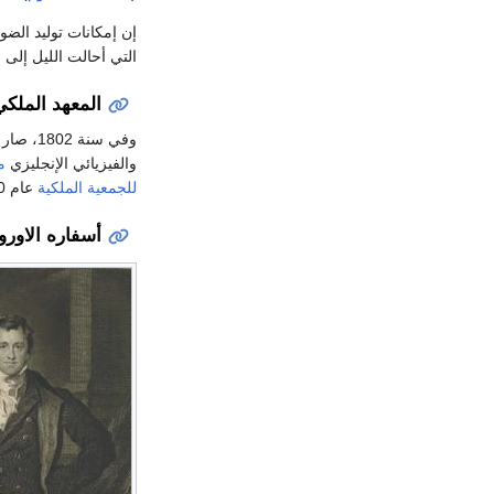
إن إمكانات توليد الضو
التي أحالت الليل إلى
المعهد الملكي
وفي سنة 1802، صار أستاذ الكيمياء
والفيزيائي الإنجليزي
م
للجمعية الملكية
عام 1820.
أسفاره الاوروب