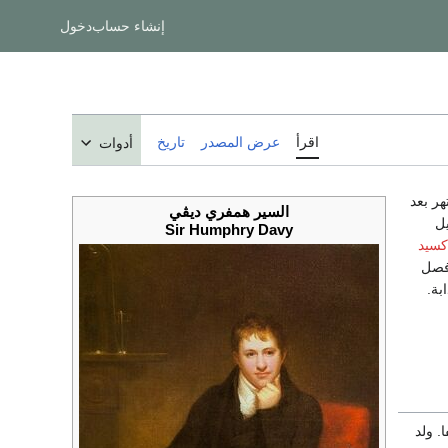
إنشاء حساب
دخول
اقرأ
عرض المصدر
تاريخ
أدوات
هر بعد
السير
همفري ديڤي
ر في تقليل
Sir Humphry Davy
كسيد
 فصل
بة.
لفا. ولد