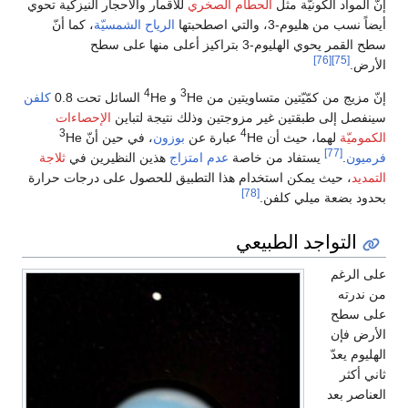
إنّ المواد الكونيّة مثل
الحطام الصخري
للأقمار والأحجار النيزكية تحوي
أيضاً نسب من هليوم-3، والتي اصطحبتها
الرياح الشمسيّة
، كما أنّ
سطح القمر يحوي الهليوم-3 بتراكيز أعلى منها على سطح
[76]
[75]
الأرض.
4
3
إنّ مزيج من كمّيّتين متساويتين من
He و
He السائل تحت 0.8
كلفن
سينفصل إلى طبقتين غير مزوجتين وذلك نتيجة لتباين
الإحصاءات
3
4
الكموميّة
لهما، حيث أن
He عبارة عن
بوزون
، في حين أنّ
He
[77]
فرميون
.
يستفاد من خاصة
عدم امتزاج
هذين النظيرين في
ثلاجة
التمديد
، حيث يمكن استخدام هذا التطبيق للحصول على درجات حرارة
[78]
بحدود بضعة ميلي كلفن.
التواجد الطبيعي
على الرغم
من ندرته
على سطح
الأرض فإن
الهليوم يعدّ
ثاني أكثر
العناصر بعد