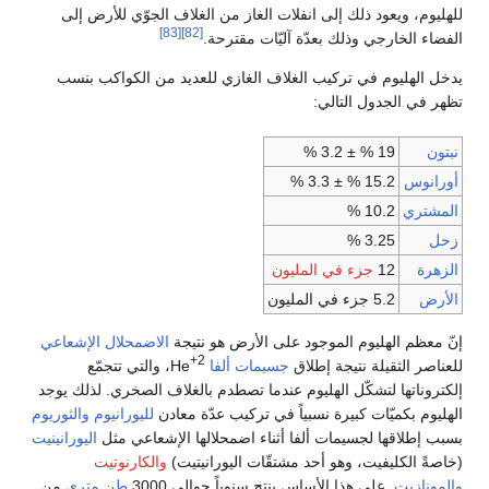
للهليوم، ويعود ذلك إلى انفلات الغاز من الغلاف الجوّي للأرض إلى
[83]
[82]
الفضاء الخارجي وذلك بعدّة آليّات مقترحة.
يدخل الهليوم في تركيب الغلاف الغازي للعديد من الكواكب بنسب
تظهر في الجدول التالي:
نبتون
19 % ± 3.2 %
أورانوس
15.2 % ± 3.3 %
المشتري
10.2 %
زحل
3.25 %
الزهرة
12
جزء في المليون
الأرض
5.2 جزء في المليون
إنّ معظم الهليوم الموجود على الأرض هو نتيجة
الاضمحلال الإشعاعي
2+
للعناصر الثقيلة نتيجة إطلاق
جسيمات ألفا
He، والتي تتجمّع
إلكتروناتها لتشكّل الهليوم عندما تصطدم بالغلاف الصخري. لذلك يوجد
الهليوم بكميّات كبيرة نسبياً في تركيب عدّة معادن
لليورانيوم
والثوريوم
بسبب إطلاقها لجسيمات ألفا أثناء اضمحلالها الإشعاعي مثل
اليورانينيت
(خاصةً الكليفيت، وهو أحد مشتقّات اليورانيتيت)
والكارنوتيت
والمونازيت
. على هذا الأساس ينتج سنوياً حوالي 3000
طن متري
من