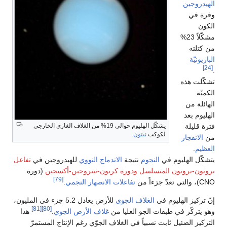
الهيدروجين
وفرة في
الكون
مشكّلاً 23%
من كتلته
الباريونيّة
[24]
.
تشكّلت هذه
الكميّة
الهائلة من
الهليوم بعد
فترة قليلة
يشكّل الهليوم حوالي 19% من الغلاف الغازي الخارجي
لكوكب
نبتون
.
من
الانفجار
العظيم
.
يتشكّل الهليوم في
النجوم
نتيجة
الاندماج النووي
للهيدروجين في
تفاعل
بروتون-بروتون المتسلسل
ودورة كربون-نيتروجين-أكسجين
(دورة
[79]
CNO)، والتي تعدّ جزءاً من
تفاعلات الانصهار النجمي
.
إنّ تركيز الهليوم في
الغلاف الجوي
للأرض يعادل 5.2 جزء في المليون،
[81]
[80]
وهو يتركّز في طبقات الجو العليا من
غلاف الأرض الجوي
.
هذا
التركيز الضئيل ثابت نسبياً في الغلاف الجوّي رغم الإنتاج المستمرّ