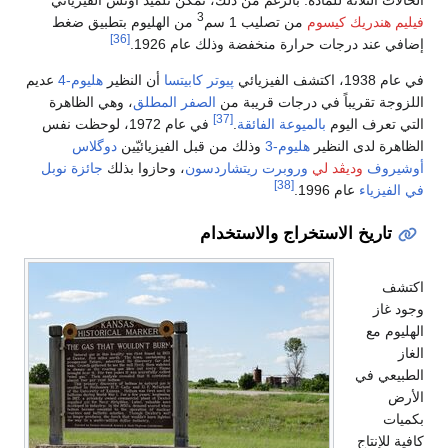
الحالات الثلاثة للمادة. بالرغم من ذلك، تمكّن تلميذ أونس الفيزيائي
3
فيليم هندريك كيسوم
من تصليب 1 سم
من الهليوم بتطبيق ضغط
[36]
إضافي عند درجات حرارة منخفضة وذلك عام 1926.
في عام 1938، اكتشف الفيزيائي
پيوتر كابيتسا
أن النظير
هليوم-4
عديم
اللزوجة تقريباً في درجات قريبة من
الصفر المطلق
، وهي الظاهرة
[37]
التي تعرف اليوم
بالميوعة الفائقة
.
في عام 1972، لوحظت نفس
الظاهرة لدى النظير
هليوم-3
وذلك من قبل الفيزيائيّين
دوگلاس
أوشيروف
وديڤد لي
وروبرت ريتشاردسون
، وحازوا بذلك
جائزة نوبل
[38]
في الفيزياء
عام 1996.
تاريخ الاستخراج والاستخدام
اكتشف
وجود غاز
الهليوم مع
الغاز
الطبيعي في
الأرض
بكميات
كافية للإنتاج