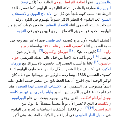
والمشتري
، نظراً
لطاقة الترابط النووي
العالية جداً (لكل
نوية
)
للهليوم-4
مقارنة بالعناصر الثلاثة التالية بعد الهليوم. كما تفسر طاقة
الربط هذه سبب كونه ناتجاً عن كل من
الاندماج النووي
والاضمحلال
المشع
. يُعد الهليوم-4 النظير الأكثر شيوعاً للهليوم في الكون، وقد
تشكلت غالبيته العظمى أثناء
الانفجار العظيم
. وتتكون كميات كبيرة من
الهليوم الجديد عن طريق الاندماج النووي للهيدروجين في
النجوم
.
أُكتشف الهليوم لأول مرة كبصمة
خط طيفي
صفراء غير معروفة في
ضوء الشمس أثناء
كسوف الشمس عام 1868
بواسطة
جورج
[13]
[12]
[11]
راييه
،
كاپتن ت. هيگ،
نورمان پوگسون
،
والملازم جون
[14]
هرتشل،
وتم تأكيد ذلك لاحقاً من قبل عالم الفلك الفرنسي
جول
[15]
جانسن
.
غالباً ما يُنسب الفضل إلى جانسن، بالاشتراك مع
نورمان
لوكير
، في اكتشاف هذا العنصر. سجّل جانسن خط طيف الهليوم أثناء
كسوف الشمس 1868، بينما رصده لوكير من بريطانيا. مع ذلك، كان
لوكير الوحيد الذي اقترح أن هذا الخط ناتج عن عنصر جديد، أطلق عليه
اسماً مستوحى من الشمس. أما
الاكتشاف الرسمي لهذا العنصر
، فقد
تم عام 1895 على يد الكيميائيين السير
وليام رامزي
،
پر تيودور كلڤه
،
ونيلز أبراهام لانگلت
، الذين وجدوا الهليوم ينبعث من خام
اليورانيوم
(
الكلڤيت
)، الذي لا يُعتبر الآن نوعاً معدنياً منفصلاً، بل نوعًا من
[17]
[16]
اليورانينيت
.
عام 1903، أُكتشفت احتياطيات كبيرة من الهليوم
في
حقول الغاز الطبيعي
في أجزاء من الولايات المتحدة، وهي أكبر