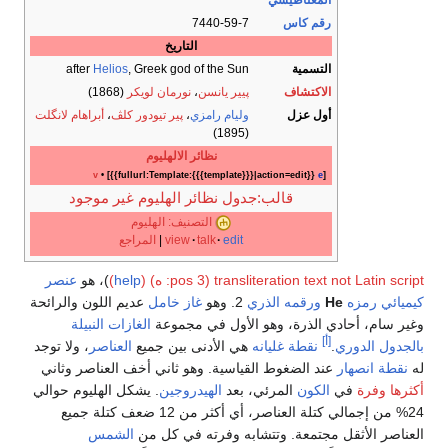
المغناطيسي
رقم كاس
7440-59-7
التاريخ
التسمية
, Greek god of the Sun
Helios
after
الاكتشاف
پيير يانسن
،
نورمان لويكر
(1868)
أول عزل
وليام رامزي
،
پير تيودور كلڤ
،
أبراهام لانگلت
(1895)
نظائر الالهليوم
v
• [{{fullurl:Template:{{{template}}}|action=edit}}
e
]
قالب:جدول نظائر الهليوم غير موجود
التصنيف: الهليوم
edit
talk
view
|
المراجع
transliteration text not Latin script (pos 3: ه) (
help
)
)، هو
عنصر
كيميائي
رمزه
He
ورقمه الذري
2. وهو
غاز خامل
عديم اللون والرائحة
وغير سام، أحادي الذرة، وهو الأول في مجموعة
الغازات النبيلة
[أ]
بالجدول الدوري
.
نقطة غليانه
هي الأدنى بين جميع
العناصر
، ولا توجد
له
نقطة انصهار
عند الضغوط القياسية. وهو ثاني أخف العناصر وثاني
أكثرها وفرة
في
الكون
المرئي، بعد
الهيدروجين
. يشكل الهليوم حوالي
24% من إجمالي كتلة العناصر، أي أكثر من 12 ضعف كتلة جميع
العناصر الأثقل مجتمعة. وتتشابه وفرته في كل من
الشمس