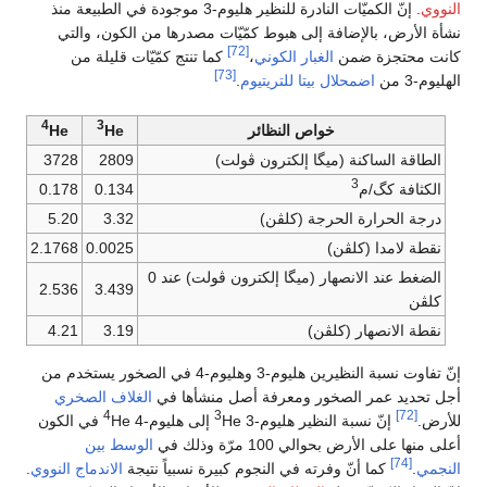
النووي
. إنّ الكميّات النادرة للنظير هليوم-3 موجودة في الطبيعة منذ
نشأة الأرض، بالإضافة إلى هبوط كمّيّات مصدرها من الكون، والتي
[72]
كانت محتجزة ضمن
الغبار الكوني
،
كما تنتج كمّيّات قليلة من
[73]
الهليوم-3 من
اضمحلال بيتا
للتريتيوم
.
4
3
خواص النظائر
He
He
الطاقة الساكنة (ميگا إلكترون ڤولت)
2809
3728
3
الكثافة كگ/م
0.134
0.178
درجة الحرارة الحرجة (كلڤن)
3.32
5.20
نقطة لامدا (كلڤن)
0.0025
2.1768
الضغط عند الانصهار (ميگا إلكترون ڤولت) عند 0
2.536
3.439
كلڤن
نقطة الانصهار (كلڤن)
3.19
4.21
إنّ تفاوت نسبة النظيرين هليوم-3 وهليوم-4 في الصخور يستخدم من
أجل تحديد عمر الصخور ومعرفة أصل منشأها في
الغلاف الصخري
4
3
[72]
للأرض.
إنّ نسبة النظير هليوم-3
He إلى هليوم-4
He في الكون
أعلى منها على الأرض بحوالي 100 مرّة وذلك في
الوسط بين
[74]
النجمي
.
كما أنّ وفرته في النجوم كبيرة نسبياً نتيجة
الاندماج النووي
.