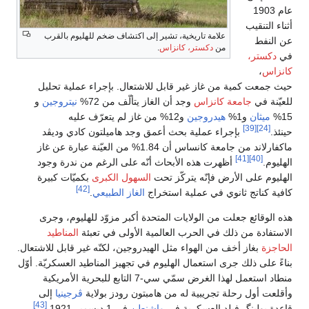
عام 1903
أثناء التنقيب
علامة تاريخية، تشير إلى اكتشاف ضخم للهليوم بالقرب
عن النفط
من
دكستر، كانزاس
.
في
دكستر،
كانزاس
،
حيث جمعت كمية من غاز غير قابل للاشتعال. بإجراء عملية تحليل
للعيّنة في
جامعة كانزاس
وجد أن الغاز يتألّف من 72%
نيتروجين
و
15%
ميثان
و1%
هيدروجين
و12% من غاز لم يتعرّف عليه
[39]
[24]
حينئذ.
بإجراء عملية بحث أعمق وجد هاميلتون كادي وديڤد
ماكفارلاند من جامعة كانساس أن 1.84% من العيّنة عبارة عن غاز
[41]
[40]
الهليوم.
أظهرت هذه الأبحاث أنّه على الرغم من ندرة وجود
الهليوم على الأرض فإنّه يتركّز تحت
السهول الكبرى
بكميّات كبيرة
[42]
كافية كناتج ثانوي في عملية استخراج
الغاز الطبيعي
.
هذه الوقائع جعلت من الولايات المتحدة أكبر مزوّد للهليوم، وجرى
الاستفادة من ذلك في الحرب العالمية الأولى في تعبئة
المناطيد
الحاجزة
بغاز أخف من الهواء مثل الهيدروجين، لكنّه غير قابل للاشتعال.
بناءً على ذلك جرى استعمال الهليوم في تجهيز المناطيد العسكريّة. أوّل
منطاد استعمل لهذا الغرض سمّي سي-7 التابع للبحرية الأمريكية
وأقلعت أول رحلة تجريبية له من هامبتون رودز بولاية
ڤرجينيا
إلى
[43]
قاعدة بولينگ فيلد العسكرية في
واشنطن
في 1 ديسمبر 1921.