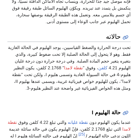
فإنه موصل جيد جدًا للحرارة، وينساب تجاه الأماكن الدافئة نسبيًا، ولا
ينكمش بل يتمدد عند تبريده. ويكوّن الهليوم السائل طبقة رقيقة فوق
أي جسم يتلامس معه. وتعمل هذه الطبقة الرقيقة بوصفها سحارة،
تحمل الهليوم عبر جانب الوعاء إلى مستوى أدنى.
حالاته
تحت درجة الحرارة والضغط القياسيين، يوجد الهليوم في الحالة الغازية
فقط. وهو لا يتحول إلى الحالة الصلبة إلا تحت ضغوط كبيرة، والذي
بتغيره يتغير حجم المادة الصلبة. وفي درجة حرارة دون درجة غليان
الهليوم 4.21
كلفن
، وفوق "
نقطة لامدا
" 2.1768 كلفن، يكون النظير
هليوم-4 في حالة السيولة العادية وتسمى هليوم I، ولكن تحت "نقطة
لامدا"، يكون للهليوم خواص فيزيائية غريبة، ويسمى عندها بهليوم II،
ومثل هذه الخواص الفيزيائية غير واضحة عند النظير هليوم-3.
حالة الهليوم I
عندما يكون الهليوم دون
نقطة غليانه
والتي تبلغ 4.22 كلفن وفوق
نقطة
لامدا
التي تبلغ 2.1768 كلفن، فإنّ الهليوم يكون في حالة سائلة عديمة
[25]
اللون تدعى حالة
الهليوم I
.
إنّ الهليوم في حالته السائلة هليوم I له