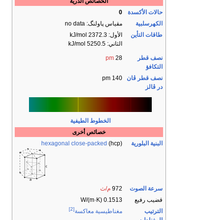
الخصائص الذرية
حالات الأكسدة
0
الكهرسلبية
مقياس پاولنگ: no data
طاقات التأين
الأول: 2372.3 kJ/mol
الثاني: 5250.5 kJ/mol
نصف قطر
28
pm
التكافؤ
نصف قطر ڤان
140 pm
در ڤالز
الخطوط الطيفية
خصائص أخرى
البنية البلورية
(hcp)
hexagonal close-packed
سرعة الصوت
972
م/ث
قضيب رفيع
0.1513 W/(m·K)
[2]
الترتيب
مغناطيسية معاكسة