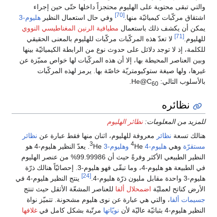
والتي تبقى محتوية على الهليوم محتجزاً داخلها حتّى حين إجراء
[70]
اشتقاق مركّبات كيميائيّة منها.
وفي حال استعمال النظير
هليوم-3
يمكن أن يكشف ذلك باستعمال
مطيافية الرنين المغناطيسي النووي
[71]
للهليوم.
لا تعدّ هذه المركّبات مركّبات للهليوم بالمعنى الحقيقي
للكلمة، إذ لا توجد دلائل على حدوث نوع من الرابطة الكيميائيّة بينها
وبين العناصر المحيطة بها، إلا أن هذه المركّبات لها خواص مميّزة عن
غيرها، ولها صيغة ستوكيومتريّة خاصّة بها. يرمز لهذه المركّبات
بالأسلوب التالي: He@C
.
60
نظائره
للمزيد من المعلومات:
نظائر الهليوم
هنالك تسعة
نظائر
معروفة للهليوم، اثنان منها فقط عبارة عن
نظائر
3
4
مستقرّة
وهي
هليوم-4
He
وهليوم-3
He. يعدّ النظير هليوم-4 هو
النظير الطبيعي الأكثر وفرةً حيث أن 99.99986% من عنصر الهليوم
في الطبيعة هو هليوم-4، وما تبقّى فهو هليوم-3. إحصائيّاً هنالك ذرّة
[24]
هليوم-3 واحدة مقابل مليون ذرّة هليوم-4.
ينتج النظير هليوم-4 في
الأرض كناتح لعمليّة
اضمحلال ألفا
للعناصر المشعّة الأثقل حيث تنتج
جسيمات ألفا
، والتي هي عبارة عن نوى هليوم مشحونة. تتميّز نواة
النظير هليوم-4 بثباتيّة عاليّة لأن
نويّاتها
مرتّبة بشكل كامل في
غلافها