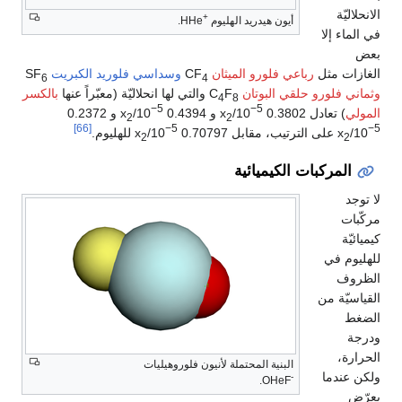
الانحلاليّة
+
أيون هيدريد الهليوم
HHe.
في الماء إلا
بعض
الغازات مثل
رباعي فلورو الميثان
CF
وسداسي فلوريد الكبريت
SF
6
4
وثماني فلورو حلقي البوتان
C
F
والتي لها انحلاليّة (معبّراً عنها
بالكسر
4
8
−5
−5
المولي
) تعادل 0.3802 x
/10
و 0.4394 x
/10
و 0.2372
2
2
[66]
−5
−5
/10
x
على الترتيب، مقابل 0.70797 x
/10
للهليوم.
2
2
المركبات الكيميائية
لا توجد
مركّبات
كيميائيّة
للهليوم في
الظروف
القياسيّة من
الضغط
ودرجة
الحرارة،
البنية المحتملة لأنيون فلوروهيليات
ولكن عندما
-
OHeF.
يعرّض