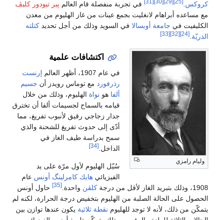
[31]
[30]
[29]
[25]
كروكس
.
في تجربة منفصلة قام العالم
پير تيودور كليڤ
مع مساعده أبراهام لانغليت بجمع عينات من غاز الهليوم من معدن
الكليفيت في
جامعة أوبسالا
في السويد وذلك من أجل تحديد
كتلته
[33]
[32]
[24]
الذريّة
.
اكتشافات علمية
في عام 1907، أظهر العالم
إرنست
رذرفورد
مع توماس رويدز أن
جسيم
ألفا
هو
نواة
الهليوم، وذلك من خلال
قيامه بالسماح لجسيمات ألفا أن تخترق
جدار زجاجي رقيق لأنبوب تفريغ، مما
أدّى إلى حدوث تفريغ للشحنة والذي
سمح بدراسة طيف الغاز في
[34]
الداخل.
وليام رامزي
سُيّل الهليوم لأول مرّة على يد
الفيزيائي
هايك كامرلينگ أونس
عام
[35]
1908، وذلك بتبريد الغاز لأقل من درجة
كلڤن
واحدة.
حاول أونس
الحصول على الحالة الصلبة من الهليوم بتخفيض درجة الحرارة، لكنه لم
يتمكّن من ذلك، لأنه لا توجد للهليوم
نقطة ثلاثية
يكون عندها توازن بين