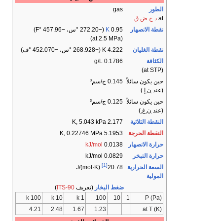
الطور
gas
at
د.ح.ض.ق
نقطة الانصهار
0.95
K
​(−272.20 °س، ​−457.96 °F)
(at 2.5 MPa)
نقطة الغليان
4.222 K ​(−268.928 °س، ​−452.070 °ف)
الكثافة
0.1786 g/L
(at STP)
حين يكون سائلاً
0.145 ج/سم³
(عند
ن.إ.
)
حين يكون سائلاً
0.125 ج/سم³
(عند
ن.غ.
)
النقطة الثلاثية
2.177 K, ​5.043 kPa
النقطة الحرجة
5.1953 K, 0.22746 MPa
حرارة الانصهار
0.0138
kJ/mol
حرارة التبخر
0.0829 kJ/mol
[1]
السعة الحرارية
J/(mol·K)
20.78
المولية
ضغط البخار
(تعريف
ITS-90
)
100 k
10 k
1 k
100
10
1
P (Pa)
4.21
2.48
1.67
1.23
at T (K)