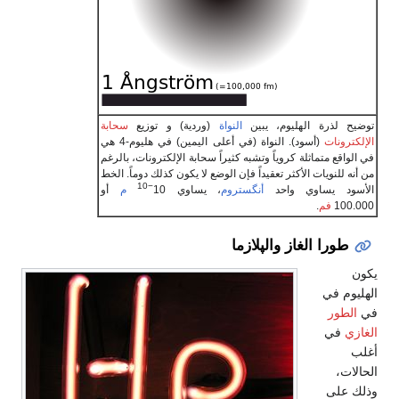
توضيح لذرة الهليوم، يبين
النواة
(وردية) و توزيع
سحابة
الإلكترونات
(أسود). النواة (في أعلى اليمين) في هليوم-4 هي
في الواقع متماثلة كروياً وتشبه كثيراً سحابة الإلكترونات، بالرغم
من أنه للنويات الأكثر تعقيداً فإن الوضع لا يكون كذلك دوماً. الخط
−10
الأسود يساوي واحد
أنگستروم
، يساوي 10
م
أو
100.000
فم
.
طورا الغاز والپلازما
يكون
الهليوم في
في
الطور
الغازي
في
أغلب
الحالات،
وذلك على