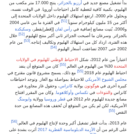
بدأ تشغيل مصنع جديد في
أرزيو
بالجزائر
، ينتج 17.000 متر مكعب من
الهليوم، بكمية كافية لتغطية كامل احتياجات أوروپا. في الوقت نفسه،
وبحلول عام 2000، ارتفع استهلاك الهليوم داخل الولايات المتحدة إلى
[51]
أكثر من 15 مليون كيلوجرام سنوياً.
في الفترة ما بين عامي 2004
و2006، بُنيت مصانع إضافية في
رأس لفان
[[قطر|بقطر،
وسكيكدة
[52]
بالجزائر. وسرعان ما أصبحت الجزائر ثاني أكبر منتج للهليوم.
خلال
[53]
هذه الفترة، ازداد كل من استهلاك الهليوم وتكاليف إنتاجه.
من عام
[54]
2002 حتى 2007 تضاعفت أسعار الهليوم.
اعتباراً من عام 2012، شكل
الاحتياط الوطني للهليوم في الولايات
[55]
المتحدة
30% من الهليوم في العالم.
كان من المتوقع أن ينفد
[55]
احتياط الهليوم عام 2018.
مع ذلك، يسمح مشروع قانون مقترح في
مجلس الشيوخ الأمريكي
للاحتياط بمواصلة بيع الغاز. وتوجد احتياطات
كبيرة أخرى في
هوگوتون
بولاية
كانزاس
، وحقول غاز مجاورة في
كانزاس
والنتوءات
في
تكساس
وأوكلاهوما
. وكان من المقرر افتتاح
مصانع جديدة للهليوم عام 2012 في
قطر
وروسيا
وولاية
وايومنگ
الأمريكية، لكن لم يكن من المتوقع أن تُخفف هذه المصانع من حدة
[55]
النقص.
[56]
عام 2013، بدأت قطر تشغيل أكبر وحدة لإنتاج الهليوم في العالم،
على الرغم من أن
الأزمة الدبلوماسية القطرية 2017
أثرت بشدة على