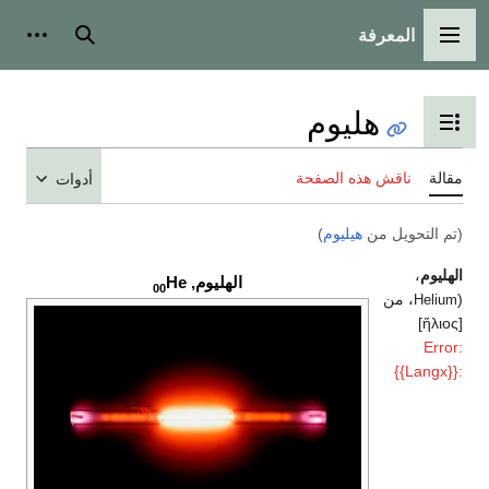
المعرفة
القائمة الرئيسية
بحث
أدوات
هليوم
تبديل عرض جدول المحتويات
مقالة
ناقش هذه الصفحة
أدوات
(تم التحويل من
هيليوم
)
الهليوم
،
الهليوم,
He
00
(
، من
Helium
[ἥλιος]
Error:
{{Langx}}: