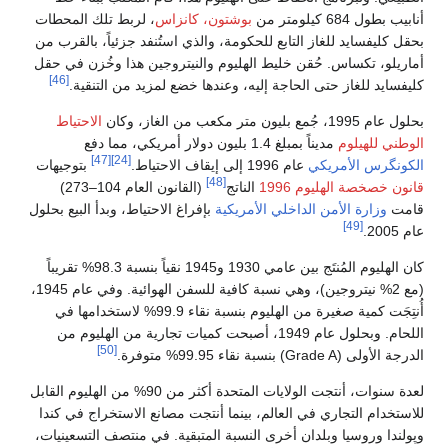
أنابيب بطول 684 كيلومتر من
بوشتون، كانزاس
، لربط تلك المحطات
بحقل كليفسايد للغاز التابع للحكومة، والذي استُنفد جزئياً، بالقرب من
أماريلو، تكساس. حُقن خليط الهليوم والنيتروجين هذا وخُزن في حقل
[46]
كليفسايد للغاز حتى الحاجة إليه، وعندها خضع لمزيد من التنقية.
بحلول عام 1995، جُمع بليون متر مكعب من الغاز، وكان
الاحتياط
الوطني للهيلوم
مديناً بمبلغ 1.4 بليون دولار أمريكي، مما دفع
[47]
[24]
الكونگرس الأمريكي
عام 1996 إلى إيقاف الاحتياط.
بتوجيهات
[48]
قانون خصخصة الهليوم 1996
الناتج
(القانون العام 104–273)
قامت
وزارة الأمن الداخلي الأمريكية
بإفراغ الاحتياط، وبدأ البيع بحلول
[49]
عام 2005.
كان الهليوم المُنتَج بين عامي 1930 و1945 نقياً بنسبة 98.3% تقريباً
(مع 2% نيتروجين)، وهي نسبة كافية للسفن الهوائية. وفي عام 1945،
أُنتِجَت كمية صغيرة من الهليوم بنسبة نقاء 99.9% لاستخدامها في
اللحام. وبحلول عام 1949، أصبحت كميات تجارية من الهليوم من
[50]
الدرجة الأولى (Grade A) بنسبة نقاء 99.95% متوفرة.
لعدة سنوات، أنتجت الولايات المتحدة أكثر من 90% من الهليوم القابل
للاستخدام التجاري في العالم، بينما أنتجت مصانع الاستخراج في كندا
وپولندا وروسيا وبلدان أخرى النسبة المتبقية. في منتصف التسعينيات،