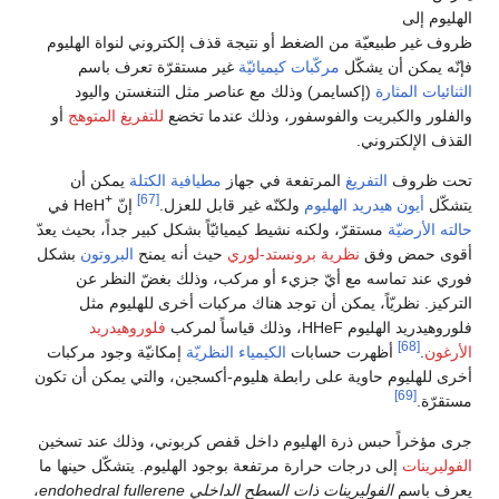
الهليوم إلى
ظروف غير طبيعيّة من الضغط أو نتيجة قذف إلكتروني لنواة الهليوم
فإنّه يمكن أن يشكّل
مركّبات كيميائيّة
غير مستقرّة تعرف باسم
الثنائيات المثارة
(إكسايمر) وذلك مع عناصر مثل التنغستن واليود
والفلور والكبريت والفوسفور، وذلك عندما تخضع
للتفريغ المتوهج
أو
القذف الإلكتروني.
تحت ظروف
التفريغ
المرتفعة في جهاز
مطيافية الكتلة
يمكن أن
+
[67]
يتشكّل
أيون هيدريد الهليوم
ولكنّه غير قابل للعزل.
إنّ
HeH في
حالته الأرضيّة
مستقرّ، ولكنه نشيط كيميائيّاً بشكل كبير جداً، بحيث يعدّ
أقوى حمض وفق
نظرية برونستد-لوري
حيث أنه يمنح
البروتون
بشكل
فوري عند تماسه مع أيّ جزيء أو مركب، وذلك بغضّ النظر عن
التركيز. نظريّاً، يمكن أن توجد هناك مركبات أخرى للهليوم مثل
فلوروهيدريد الهليوم HHeF، وذلك قياساً لمركب
فلوروهيدريد
[68]
الأرغون
.
أظهرت حسابات
الكيمياء النظريّة
إمكانيّة وجود مركبات
أخرى للهليوم حاوية على رابطة هليوم-أكسجين، والتي يمكن أن تكون
[69]
مستقرّة.
جرى مؤخراً حبس ذرة الهليوم داخل قفص كربوني، وذلك عند تسخين
الفوليرينات
إلى درجات حرارة مرتفعة بوجود الهليوم. يتشكّل حينها ما
يعرف باسم
الفوليرينات ذات السطح الداخلي endohedral fullerene
،