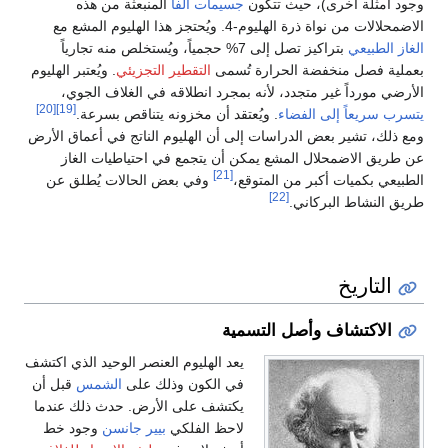
وجود أمثلة أخرى)، حيث تتكون
جسيمات ألفا
المنبعثة من هذه
الاضمحلالات من نواة ذرة الهليوم-4. ويُحتجز هذا الهليوم المشع مع
الغاز الطبيعي
بتراكيز تصل إلى 7% حجمياً، ويُستخلص منه تجارياً
بعملية فصل منخفضة الحرارة تُسمى
التقطير التجزيئي
. ويُعتبر الهليوم
الأرضي مورداً غير متجدد، لأنه بمجرد انطلاقه في الغلاف الجوي،
[20]
[19]
يتسرب سريعاً إلى الفضاء
. ويُعتقد أن مخزونه يتناقص بسرعة.
ومع ذلك، تشير بعض الدراسات إلى أن الهليوم الناتج في أعماق الأرض
عن طريق الاضمحلال المشع يمكن أن يتجمع في احتياطيات الغاز
[21]
الطبيعي بكميات أكبر من المتوقع،
وفي بعض الحالات يُطلق عن
[22]
طريق النشاط البركاني.
التاريخ
الاكتشاف وأصل التسمية
يعد الهليوم العنصر الوحيد الذي اكتشف
في الكون وذلك على
الشمس
قبل أن
يكتشف على الأرض. حدث ذلك عندما
لاحظ الفلكي
بيير جانسن
وجود خط