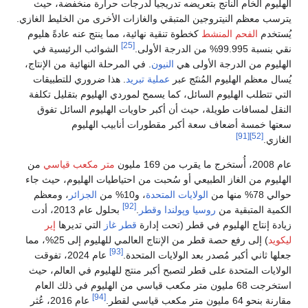
الهليوم الخام الناتج بتعريضه تدريجياً لدرجات حرارة منخفضة، حيث
يترسب معظم النيتروجين المتبقي والغازات الأخرى من الخليط الغازي.
يُستخدم
الفحم المنشط
كخطوة تنقية نهائية، مما ينتج عنه عادةً هليوم
[25]
نقي بنسبة 99.995% من الدرجة الأولى.
الشوائب الرئيسية في
الهليوم من الدرجة الأولى هي
النيون
. في المرحلة النهائية من الإنتاج،
يُسال معظم الهليوم المُنتَج عبر
عملية تبريد
. هذا ضروري للتطبيقات
التي تتطلب الهليوم السائل، كما يسمح لموردي الهليوم بتقليل تكلفة
النقل لمسافات طويلة، حيث أن أكبر حاويات الهليوم السائل تفوق
سعتها خمسة أضعاف سعة أكبر مقطورات أنابيب الهليوم
[91]
[52]
الغازي.
عام 2008، أُستخرج ما يقرب من 169 مليون
متر مكعب قياسي
من
الهليوم من الغاز الطبيعي أو سُحبت من احتياطيات الهليوم، حيث جاء
حوالي 78% منها من
الولايات المتحدة
، و10% من
الجزائر
، ومعظم
[92]
الكمية المتبقية من
روسيا
وپولندا
وقطر
.
بحلول عام 2013، أدت
زيادة إنتاج الهليوم في قطر (تحت إدارة
قطر غاز
التي تديرها
إير
ليكويد
) إلى رفع حصة قطر من الإنتاج العالمي للهليوم إلى 25%، مما
[93]
جعلها ثاني أكبر مُصدر بعد الولايات المتحدة.
عام 2024، تفوقت
الولايات المتحدة على قطر لتصبح أكبر منتج للهليوم في العالم، حيث
استخرجت 68 مليون متر مكعب قياسي من الهليوم في ذلك العام
[94]
مقارنة بنحو 64 مليون متر مكعب قياسي لقطر.
عام 2016، عُثر