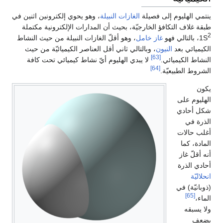
ينتمي الهليوم إلى فصيلة
الغازات النبيلة
، وهو يحوي إلكترونين اثنين في
طبقة غلاف التكافؤ الخارجيّة، بحيث أن المدارات الإلكترونية مكتملة
2
1S
، بالتالي فهو
غاز خامل
، وهو أقلّ الغازات النبيلة من حيث النشاط
الكيميائي بعد
النيون
، وبالتالي ثاني أقل العناصر الكيميائيّة من حيث
[63]
النشاط الكيميائي.
لا يبدي الهليوم أيّ نشاط كيميائي تحت كافة
[64]
الشروط الطبيعيّة.
يكون
الهليوم على
شكل أحادي
الذرة في
أغلب حالات
المادة، كما
أنه أقلّ غاز
أحادي الذرة
انحلاليّة
(ذوبانيّة) في
[65]
الماء،
ولا يسبقه
بضعف