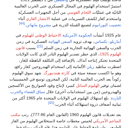
استمرّ استخدام الهليوم في المجال العسكري حتى الحرب العالمية
الثانيّة في عمليّات
اللحام القوسي
من أجل التجهيزات العسكريّة
واستخدم كغاز لكشف التسريبات في عملية
الانتشار الغازي
أثناء
[44]
تخصيب اليورانيوم
لتصنيع القنبلة الذرية في
مشروع مانهاتن
.
عام 1925 أنشأت
الحكومة الأمريكية
الاحتياط الوطني للهيلوم
في
أماريلو، تكساس
، بهدف تزويد
السفن الهوائية
العسكرية في زمن
[25]
الحرب والسفن الهوائية التجارية في زمن السلم.
بسبب
قانون
الهليوم 1925
، الذي حظر تصدير الهليوم النادر الذي كانت الولايات
المتحدة تحتكر إنتاجه آنذاك، بالإضافة إلى التكلفة الباهظة للغاز،
اضطرت مناطيد
زپلن
الألمانية إلى استخدام الهيدروجين كغاز رافع،
وهو ما اكتسب سمعة سيئة في
كارثة هيندنبورگ
. شهد سوق الهليوم
ركوداً بعد الحرب العالمية الثانية، لكن المخزون توسع في الخمسينيات
لضمان توفير
الهليوم السائل
كمبرد لإنتاج وقود الصواريخ من الأكسجين
والهيدروجين (من بين استخدامات أخرى) خلال
سباق الفضاء
والحرب
الباردة
. بلغ استهلاك الهليوم في الولايات المتحدة عام 1965 أكثر من
[45]
ثمانية أضعاف ذروة استهلاكه أثناء الحرب.
بعد تعديلات قانون الهليوم 1960 (القانون العام 86-777)، رتب
مكتب
المناجم الأمريكي
لخمس محطات خاصة لاستخلاص الهليوم من الغاز
الطبيعي. ولبرنامج الحفاظ على الهليوم هذا، قام المكتب ببناء خط