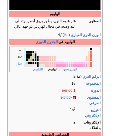
الهليوم
المظهر
غاز عديم اللون، يظهر بريق أحمر-برتقالي
عند وضعه في مجال كهربائي ذو جهد عالي
الوزن الذري العياري
°(He)
A
r
الهليوم في
الجدول الدوري
–
↑
He
↓
Ne
الهيدروجين
←
الهليوم
→
الليثيوم
الرقم الذري
(
Z
)
2
المجموعة
18
الدورة
period 1
المستوى
s-block
الفرعي
2
التوزيع
1s
الإلكتروني
الإلكترونات
2
بالغلاف
الخصائص الطبيعية