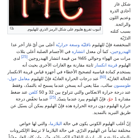
شكل غاز
أحادي الذرة
وعديم اللون
والرائحة.
أنبوب تفريغ هليوم على شكل الرمز الذري للهليوم.
بسبب كتلته
الذرّيّة
المنخفضة فإنّ للهليوم
ناقليّة
وسعة حراريّة
أعلى من أيّ غاز آخر عدا
الهيدروجين
، كما أن معدل
انتشاره
في الأجسام الصلبة أعلى بثلاث
[25]
مرات من الهواء وحوالي 65% من قيمة انتشار الهيدروجين.
لدى
الهليوم
قرينة انكسار
ثابتة مقارنة مع الغازات الأخرى بحيث أنه
يستخدم كمادة قياسية لتصحيح الأخطاء في أجهزة قياس قرينة الانكسار
[60]
للحالة الغازيّة.
عند درجات الحرارة العاديّة فإنّ للهليوم
معامل جول-
طومسون
سالب، ممّا يعني أنه يسخن عندما يسمح له بالتمدّد، وفقط
عند درجة حرارة الانعكاس والتي تتراوح بين 32 و 50
كلفن
عند ضغط
[25]
مقداره 1
جوّ
، فإنّ الهليوم يبرد عندما يتمدّد.
عندما تخفّض درجة
حرارة الهليوم دون درجة الحرارة هذه فإنّ الهليوم يمكن أن يسيّل عن
طريق التبريد بالتمديد.
إنّ أغلب الهليوم الكوني يكون في حالة
البلازما
، والتي لها خواص
مختلفة تماماً عن الهليوم الذرّي. في حالة البلازما لا ترتبط الإلكترونات
بالنواة ممّا يؤدي إلى ازدياد الناقليّة الكهربائيّة، حتّى وإن كان الغاز مؤيّناً