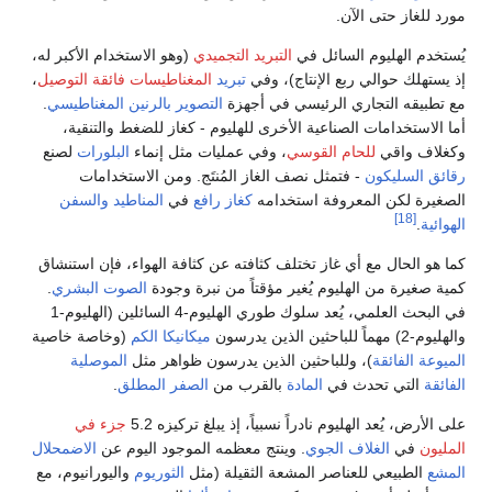
مورد للغاز حتى الآن.
يُستخدم الهليوم السائل في
التبريد التجميدي
(وهو الاستخدام الأكبر له،
إذ يستهلك حوالي ربع الإنتاج)، وفي
تبريد
المغناطيسات فائقة التوصيل
،
مع تطبيقه التجاري الرئيسي في أجهزة
التصوير بالرنين المغناطيسي
.
أما الاستخدامات الصناعية الأخرى للهليوم - كغاز للضغط والتنقية،
وكغلاف واقي
للحام القوسي
، وفي عمليات مثل إنماء
البلورات
لصنع
رقائق السليكون
- فتمثل نصف الغاز المُنتَج. ومن الاستخدامات
الصغيرة لكن المعروفة استخدامه
كغاز رافع
في
المناطيد
والسفن
[18]
الهوائية
.
كما هو الحال مع أي غاز تختلف كثافته عن كثافة الهواء، فإن استنشاق
كمية صغيرة من الهليوم يُغير مؤقتاً من نبرة وجودة
الصوت البشري
.
في البحث العلمي، يُعد سلوك طوري الهليوم-4 السائلين (الهليوم-1
والهليوم-2) مهماً للباحثين الذين يدرسون
ميكانيكا الكم
(وخاصة خاصية
الميوعة الفائقة
)، وللباحثين الذين يدرسون ظواهر مثل
الموصلية
الفائقة
التي تحدث في
المادة
بالقرب من
الصفر المطلق
.
على الأرض، يُعد الهليوم نادراً نسبياً، إذ يبلغ تركيزه 5.2
جزء في
المليون
في
الغلاف الجوي
. وينتج معظمه الموجود اليوم عن
الاضمحلال
المشع
الطبيعي للعناصر المشعة الثقيلة (مثل
الثوريوم
واليورانيوم، مع