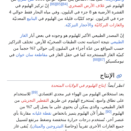
[86]
[85]
[84]
الهليوم عبر
غلاف الأرض الصخري
.
إنّ تركيز الهليوم في
القشرة الأرضية هو 8 جزء في البليون، وفي مياه البحار فقط حوالي 4
جزء في الترليون. توجد كمّيّات قليلة من الهليوم في
الينابيع
المعدنيّة
والغازات البركانيّة
والأحجار النيزكيّة
.
إنّ المصدر الطبيعي الأكبر للهليوم هو وجوده في بعض آبار
الغاز
الطبيعي
نتيجة احتباسه تحت الطبقات الصخريّة للأرض. تختلف التراكيز
حسب المواقع من عدّة أجزاء في المليون إلى حوالي 7% حجماً من
كميّة الغاز المستخرجة كما في حقل الغاز في
مقاطعة سان خوان
في
[88]
[87]
نيومكسيكو.
الإنتاج
انظر أيضاً:
إنتاج الهليوم في الولايات المتحدة
[89]
يعد استخلاص الهليوم من الهواء غير مجدي اقتصادي.
للاستخدام
على نطاق واسع، يُستخرج الهليوم عن طريق
التقطير التجزيئي
من
الغاز الطبيعي، والذي يمكن أن يحتوي على ما يصل إلى 7% من
[90]
الهليوم.
نظراً لأن الهليوم يتميز بانخفاض
نقطة غليانه
مقارنةً بأي
عنصر آخر، تُستخدم درجات حرارة منخفضة وضغط مرتفع لتسييل
جميع الغازات الأخرى تقريباً (وخاصةً
النيتروجين
والميثان
). يُنقى غاز