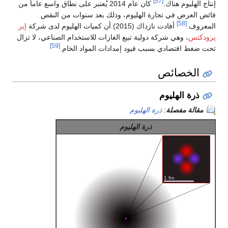
[57]
إنتاج الهليوم هناك.
كان عام 2014 يُعتبر على نطاق واسع عاماً من
فائض العرض في تجارة الهليوم، وذلك بعد سنوات من النقص
[58]
المعروف.
أفادت نازداك (2015) أن كميات الهليوم لدى شركة
إير
پرودكتس
، وهي شركة دولية تبيع الغازات للاستخدام الصناعي، لا تزال
[59]
تحت ضغط اقتصادي بسبب قيود إمدادات المواد الخام.
الخصائص
ذرة الهليوم
مقالة مفصلة
:
ذرة الهليوم
ذرة الهليوم