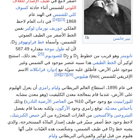
أصفر لامع في
طيف الإصدار
للغلاف
اللوني
للشمس أثناء حادثة
كسوف
كلي للشمس
في الهند عام
[24]
[23]
1868.
في ذات العام لاحظ
الفلكي
جوزيف نورمان لوكير
نفس
الخط الأصفر من الطيف الضوئي
بيير جانسن
للشمس، وأسماه
خط فراونهوفر
D
،
3
لأن له
طول موجة
مقداره 587.49
[25]
نانومتر
وهو قريب من خطوط D
و D
للصوديوم
.
بعد ذلك، استنتج
2
1
لوكير أن
الخط الطيفي
هذا سببه عنصر موجود في الشمس وغير
موجود على الأرض، فأطلق عليه سويّة مع
إدوارد فرانكلاند
الاسم
[28]
[27]
[26]
الإغريقي للشمس ἥλιος
هيليوس
.
في عام 1895، استطاع العالم البريطاني
وليام رامزي
أن يعزل الهليوم
على الأرض، عندما قام بمعالجة معدن الكليفيت (وهو معدن مشابه
لليورانينيت
مع وجود حوالي 10% من
العناصر الأرضية النادرة
) وذلك
بأحماض معدنيّة
. توقع رامزي وجود
الأرگون
، ولكنه بعدما قام بفصل
النيتروجين
والأكسجين
من الغازات المتحرّرة من أثر
حمض الكبريتيك
،
لاحظ وجود خط أصفر مميّز في طيف إصدار المادّة المستخرجة، والذي
يشبه خط D
في طيف الشمس، وشخّصت هذه العيّنات على أنّها
3
هليوم من قبل لوكير والفيزيائي البريطاني
وليام