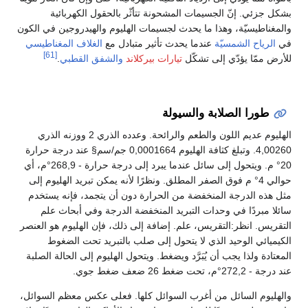
بشكل جزئي. إنّ الجسيمات المشحونة تتأثّر بالحقول الكهربائية
والمغناطيسيّة، وهذا ما يحدث لجسيمات الهليوم والهيدروجين في الكون
في
الرياح الشمسيّة
عندما يحدث تأثير متبادل مع
الغلاف المغناطيسي
[61]
للأرض ممّا يؤدّي إلى تشكّل
تيارات بيركلاند
والشفق القطبي
.
طورا الصلابة والسيولة
الهليوم عديم اللون والطعم والرائحة. وعدده الذري 2 ووزنه الذري
4,00260. وتبلغ كثافة الهليوم 0,0001664 جم/سم§ عند درجة حرارة
20° م. ويتحول إلى سائل عندما يبرد إلى درجة حرارة - 268,9°م، أي
حوالي 4° م فوق الصفر المطلق. ونظرًا لأنه يمكن تبريد الهليوم إلى
مثل هذه الدرجة المنخفضة من الحرارة دون أن يتجمد، فإنه يستخدم
سائلا مبردًا في وحدات التبريد المنخفضة الدرجة وفي أبحاث علم
التقريس. انظر:التقريس، علم. إضافة إلى ذلك، فإن الهليوم هو العنصر
الكيميائي الوحيد الذي لا يتحول إلى صلب بالتبريد تحت الضغوط
المعتادة ولذا يجب أن يُبَرَّد ويضغط. ويتحول الهليوم إلى الحالة الصلبة
عند درجة - 272,2°م، تحت ضغط 26 ضعف ضغط جوي.
والهليوم السائل من أغرب السوائل كلها. فعلى عكس معظم السوائل،