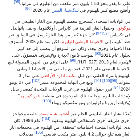
[95]
على ما يقدر بنحو 1.53 بليون متر مكعب من الهليوم في تنزانيا،
[96]
وأُفتتح مصنع كبير للهليوم في
نينگ‌شيا
،
الصين
عام 2020.
في الولايات المتحدة، يُستخرج معظم الهليوم من الغاز الطبيعي في
هوگوتون
وحقول الغاز القريبة في كانزاس، أوكلاهوما، وحقل پانهاندل
[97]
[52]
في تكساس.
كان جزء كبير من هذا الغاز يُرسل في السابق عبر
خط أنابيب إلى
الاحتياط الوطني للهليوم
، لكن منذ عام 2005، أُستنزف
هذا الاحتياط وجرى بيعه، وكان من المتوقع أن ينضب إلى حد كبير
[93]
بحلول عام 2021
بموجب
قانون الإدارة والإشراف المسؤول على
[98]
الهليوم
لعام 2013 (H.R. 527).
على الرغم من الجهود المبذولة لبيع
الاحتياط المتبقي عام 2021، فقد بيع ما تبقى من الاحتياط الوطني
للهليوم بالمزاد العلني من قبل
مكتب ادارة الأراضي
على مدار 3
[102]
[101]
[100]
[99]
سنوات.
وبيع في النهاية لمجموعة مسر
في 27 يونيو
[94]
2024.
تبرز حقول الهليوم في غرب الولايات المتحدة كمصدر بديل
لإمدادات اليليوم، وخاصة تلك الموجودة في منطقة "
فور كورنرز
"
[103]
(ولايات أريزونا وكولورادو ونيو مكسيكو ويوتا).
يُعدّ انتشار الغاز الطبيعي الخام عبر
أغشية شبه منفذة
خاصة وحواجز
[104]
أخرى طريقة أخرى لاستخلاص الهليوم وتنقيته.
عام 1996، كان
لدى الولايات المتحدة احتياطات "محققة" من الهليوم في مجمعات آبار
[105]
الغاز هذه تبلغ حوالي 4.2 بليون متر مكعب قياسي.
بمعدلات