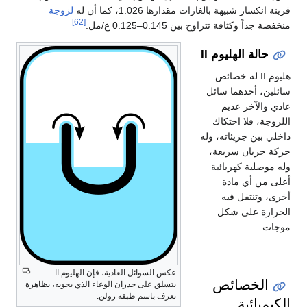
قرينة انكسار شبيهة بالغازات مقدارها 1.026، كما أن له
لزوجة
[62]
منخفضة جداً وكثافة تتراوح بين 0.145–0.125 غ/مل.
حالة الهليوم II
هليوم II له خصائص
سائلين، أحدهما سائل
عادي والآخر عديم
اللزوجة، فلا احتكاك
داخلي بين جزيئاته، وله
حركة جريان سريعة،
وله موصلية كهربائية
أعلى من أي مادة
أخرى، وتنتقل فيه
الحرارة على شكل
موجات.
عكس السوائل العادية، فإن الهليوم II
الخصائص
يتسلق على جدران الوعاء الذي يحويه، بظاهرة
تعرف باسم طبقة رولن.
الكيميائية