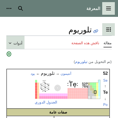
المعرفة
القائمة الرئيسية
بحث
أدوات
تلوريوم
تبديل عرض جدول المحتويات
مقالة
ناقش هذه الصفحة
أدوات
(تم التحويل من
تيلوريوم
)
52
تلوريوم
←
→
أنتيمون
يود
Se
↑
Te
↓
الجدول الدوري
Po
صفات عامة