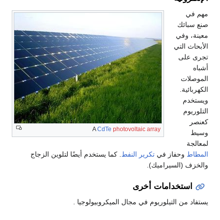
مهم في
صنع سبائك
معينة، وفي
الأبحاث التي
تجرى على
أشباه
الموصلات
الكهربائية.
ويستخدم
التلوريوم
كعنصر
A
CdTe
photovoltaic array
وسيط
لمعالجة
المطاط
وحفاز في
تكرير النفط
. كما يستخدم أيضًا لتلوين الزجاج
والخزف (السيراميك).
استخدامات أخرى
يستفاد من التيلوريوم في مجال الميكروبيولوجيا .