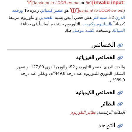
'ɨ']
[invalid input:
ˈ
l
ʊər
i
ə
m
/
tə-
-ee-əm
or
/
t
ɛ
ˈ
l
LOOR
'(j)']
) هو
-ee-əm
te-
/
m
ə
i
ʊər
عنصر كيميائي
رمزه
Te
ورقمه
LOOR
الذري
52.
شبه فلز
هش فضي أبيض يشبه
القصدير
, والتلوريوم مرتبط
كيميائياً
بالسلنيوم
وكبريت
. التلوريوم يستخدم أساساً في صناعة
السبائك
ويستخدم
كشبه موصل
.ظك
الخصائص
الخصائص الفيزيائية
والعدد الذري لعنصر التلوريوم 52، والوزن الذري 127,60. وينصهر
الشكل البلوري للتلوريوم عند درجة 449,8°م، ويغلي عند درجة
989,9°م.
الخصائص الكيميائية
النظائر
المقالة الرئيسية:
نظائر التلوريوم
التواجد