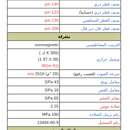
نصف قطر ذري
140
pm
نصف قطر ذري
(حسابيا)
123
pm
نصف القطر التساهمي
135
pm
نصف قطر فان دير فال
206
pm
متفرقة
الترتيب المغناطيسي
nonmagnetic
(300 K ك )
توصيل حراري
(1.97-3.38)
(W/(m·K)
سرعة الصوت
(قضيب رفيع)
(20 °م) 2610
m/s
معامل يونج
43 GPa
معامل القص
16 GPa
معاير الحجم
65 GPa
صلابة موس
2.25
رقم برينل للصلادة
180 MPa
رقم التسجيل
13494-80-9