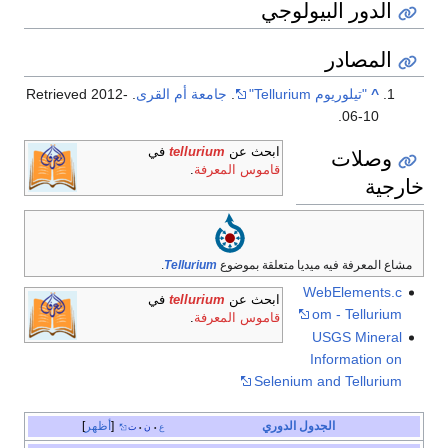
الدور البيولوجي
المصادر
^
"تيلوريوم Tellurium"
.
جامعة أم القرى
. Retrieved
2012-
.
06-10
وصلات
ابحث عن
tellurium
في
قاموس المعرفة
.
خارجية
مشاع المعرفة فيه ميديا متعلقة بموضوع
Tellurium
.
WebElements.c
ابحث عن
tellurium
في
om - Tellurium
قاموس المعرفة
.
USGS Mineral
Information on
Selenium and Tellurium
الجدول الدوري
أظهر
ع
ن
ت
•
•