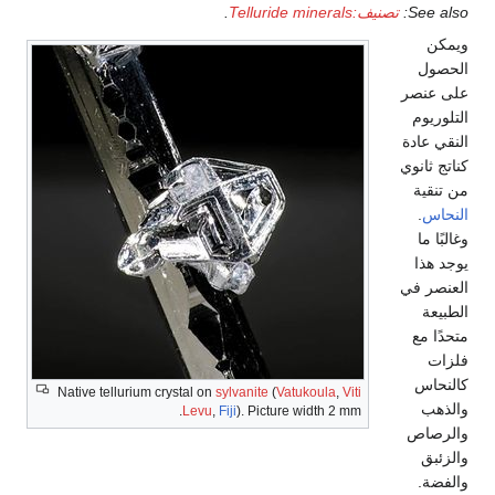
See also:
تصنيف:Telluride minerals
.
ويمكن
الحصول
على عنصر
التلوريوم
النقي عادة
كناتج ثانوي
من تنقية
النحاس
.
وغالبًا ما
يوجد هذا
العنصر في
الطبيعة
متحدًا مع
فلزات
كالنحاس
Native tellurium crystal on
sylvanite
(
Vatukoula
,
Viti
والذهب
Levu
,
Fiji
). Picture width 2 mm.
والرصاص
والزئبق
والفضة.