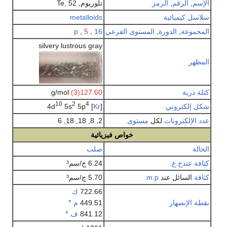
الإسم
,
الرقم
,
الرمز
تلوريوم, Te, 52
سلاسل كيميائية
metalloids
المجموعة
,
الدورة
,
المستوى الفرعي
16
,
5
,
p
silvery lustrous gray
المظهر
كتلة ذرية
127.60
(3)
g/mol
10
2
4
شكل إلكتروني
[
Kr
] 4d
5p
5s
عدد الإلكترونات
لكل
مستوى
2, 8, 18, 18, 6
خواص فيزيائية
الحالة
صلب
كثافة
عندح.غ.
6.24 ج/سم³
كثافة
السائل عند
m.p.
5.70 ج/سم³
722.66
ك
نقطة الإنصهار
449.51
م
°
841.12
ف
°