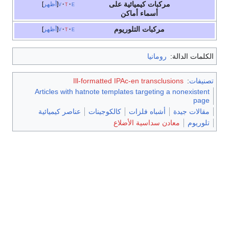
مركبات كيميائية على
e
t
v
أظهر
أسماء أماكن
مركبات
التلوريوم
e
t
v
أظهر
الكلمات الدالة:
رومانيا
تصنيفات
:
Ill-formatted IPAc-en transclusions
Articles with hatnote templates targeting a nonexistent
page
مقالات جيدة
أشباه فلزات
كالكوجينات
عناصر كيميائية
تلوريوم
معادن سداسية الأضلاع