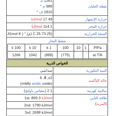
1261
ك
نقطة الغليان
988
م
°
1810
ف
°
حرارة الإنصهار
17.49
kJ/mol
حرارة التبخر
114.1
kJ/mol
السعة الحرارية
(25 25.73 C (م) ° ( J/(mol·K
ضغط البخار
100 k
10 k
1 k
100
10
1
P
/Pa
1266
1042
(888)
(775)
at
T
/K
الخواص الذرية
البنية البللورية
سداسي
, 6
4
±2,
حالة التأكسد
acidic
oxide)
(mildly
سالبية كهربية
2.1 (
مقياس باولنج
)
طاقة التأين
kJ/mol
1st: 869.3
(
المزيد
)
2nd: 1790 kJ/mol
3rd: 2698 kJ/mol