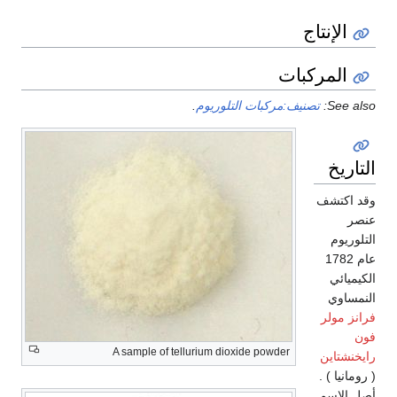
الإنتاج
المركبات
See also:
تصنيف:مركبات التلوريوم
.
التاريخ
وقد اكتشف
عنصر
التلوريوم
عام 1782
الكيميائي
النمساوي
فرانز مولر
فون
A sample of tellurium dioxide powder
رايخنشتاين
( رومانيا ) .
أصل الاسم