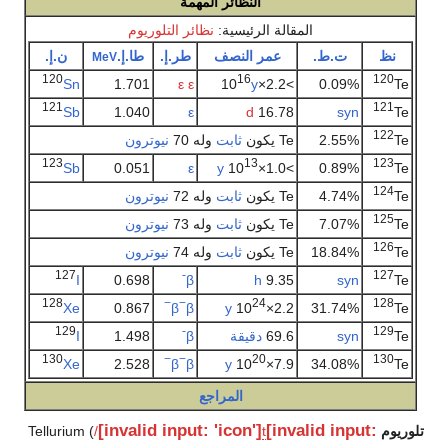
النظائر المهمة
المقالة الرئيسية:
نظائر التلوريوم
نظ
ت.ط.
عمر النصف
طر.إ.
طا.إ.
ن.إ.
MeV
120
16
120
Sn
1.701
ε ε
y
>2.2×10
0.09%
Te
121
121
Sb
1.040
ε
d
16.78
syn
Te
122
Te
2.55%
Te يكون
ثابت
وله 70
نيوترون
123
13
123
Sb
0.051
ε
y
>1.0×10
0.89%
Te
124
Te
4.74%
Te يكون
ثابت
وله 72
نيوترون
125
Te
7.07%
Te يكون
ثابت
وله 73
نيوترون
126
Te
18.84%
Te يكون
ثابت
وله 74
نيوترون
127
-
127
I
0.698
β
h
9.35
syn
Te
128
−
−
24
128
Xe
0.867
β
β
y
2.2×10
31.74%
Te
129
-
129
Te
syn
69.6
دقيقة
β
1.498
I
130
−
−
20
130
Xe
2.528
β
β
y
7.9×10
34.08%
Te
المراجع
[invalid input: 'icon']
[invalid input:
تلوريوم
Tellurium (
t
/