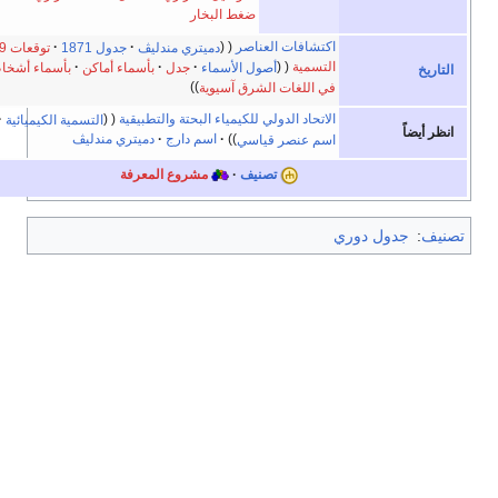
ضغط البخار
اكتشافات العناصر
دميتري مندليڤ
جدول 1871
توقعات 1869
التسمية
أصول الأسماء
جدل
بأسماء أماكن
بأسماء أشخاص
في اللغات الشرق آسيوية
الاتحاد الدولي للكيمياء البحتة والتطبيقية
التسمية الكيميائية
اسم عنصر قياسي
اسم دارج
دميتري مندليڤ
تصنيف
مشروع المعرفة
ي