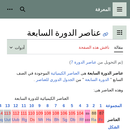
بحث
أدوات شخصية
صر الدورة السابعة
 المحتويات
لصفحة
أدوات
ر الدورة 7
)
عة
هى
العناصر الكيميائية
الموجودة في الصف
عة
" من
الجدول الدوري للعناصر
.
العناصر الكيميائية للدورة السابعة
18
17
16
15
14
13
12
11
10
9
8
7
6
5
4
3
118
117
116
115
114
113
112
111
110
109
108
108
106
105
104
89-
Uuo
Uus
Uuh
Uup
Uuq
Uut
Uub
Rg
Ds
Mt
Hs
Bh
Sg
Db
Rf
103