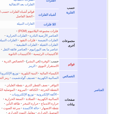
الفلزات
الفلزات بعد الانتقالية
حسب
قوائم أشباه الفلزات حسب المصدر
الفلزية
أشباه الفلزات
الخط الفاصل
الغازات النبيلة
اللا فلزات
فلزات مجموعة الپلاتنيوم (PGM)
العناصر الأرضية النادرة
الفلزات الحرارية
الفلزات النفيسة
فلزات النقود
الفلزات النبيلة
مجموعات
الفلزات الثقيلة
الفلزات الطبيعية
أخرى
عناصر ما بعد اليورانيوم
العناصر فائقة الثقل
الأكتينيدات الرئيسية
الأكتينيدات الثانوية
حسب:
الوفرة
(
في البشر
)
الخصائص الذرية
قوائم
الاستقرار النووي
الرمز
الكيمياء المائية
البنية البلورية
توزيع الإلكترونات
الخصائص
السالبية الكهربية
تصنيف گولدشميت
رمز التعبير
التوافر
نصف القطر الذري
نقطة الغليان
النقطة الحرجة
الكثافة
المرونة
الموصلية الكهربائية
الألفة الإلكترونية
توزيع الإلكترونيات
السالبية الكهربية
الصلادة
السعة الحرارية
صفحات
حرارة الاندماج
حرارة التبخر
طاقة التأين
بيانات
نقطة الانصهار
حالة الأكسدة
سرعة الصوت
التوصيل الحراري
معامل التمدد الحراري