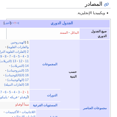
ية.
الجدول الدوري
e
t
v
أخف
البدائل
الممتد
1 (
الهيدروجين
والفلزات القلوية
)
2 (الفلزات القلوية الترابية)
10
9
8
7
6
5
4
3
11
12
13 (التريلات)
المجموعات
14 (التتريلات)
15 (النتروجينات)
حسب
16 (الكالكوجينات)
البنية
17 (الهالوجينات)
18 (الغازات النبيلة)
8+
7
6
5
4
3
2
1
الدورات
أوفباو
فريكه
پاييكو
مبدأ أوفباو
المستويات الفرعية
اللانثانيدات
الأكتينيدات
الفلزات الانتقالية