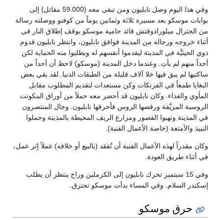
وفي هذا اليوم وصل نابليون ومن تبقى معه (59.000 مقاتل) إلى
بوابات موسكو بعد مسيرة ثلاثة وثمانين يوماً من كوفنو ووصلته رسالة
من الجنرال ميلورادوفتش قائد حامية موسكو بوقف إطلاق النار في
أثناء خروجه ورجاله من المدينة فوافق نابليون، وانتظر نابليون قدوم
ذوي الحيثيَّة في المدينة ليقدموا أنفسهم له ويطلبوا منه الحماية لكن
أحداً منهم لم يأتِ. وعندما دخل المدينة (موسكو) لاحظ أن أحداً من
ساكنيها لم يبق فيها خلا آلاف قليلة من الطبقات الدنيا. لقد بقي بعض
البغايا طمعاً في الفرنكات وكن مستعدات لتقديم المطلوب مقابل
المأوي والغذاء. وكان نابليون قد أحضر معه حملاً من أوراق البنكونت
الروسية المزيَّفة ورفضها الروس فأحرقها نابليون. وجال المنتصرون
في المدينة ونهبوا القصور ومزارع الريف المحيطة بالمدينة وحملوا
النبيذ والأمتعة (خاصة الأعمال الفنية).
وكان مقدراً لهذه الأعمال الفنية أن تُفقد (بالبيع أو خلافه) عملاً إثر عمل،
في أثناء طريق العودة.
وفي 15 سبتمبر تحرك نابليون إلى الكرملين وراح ينتظر أن يطلب
إسكندر السلام. وفي المساء بدأت موسكو تحترق.
حرق موسكو