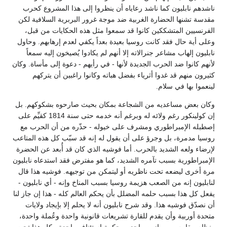
ناشدهم نابليون كما ناشد رعاياه أن ينظروا إلى هذا المشروع كحرب
مقدسة تشنها الحضارة الغربية ضد موجة غرور البربرية السلافية لكن
الفرنسيين المتشككين كانوا قد سمعوا مثل هذه الحكايات من قبل،
وعلى أية حال فقد كانت روسيا بعيدة بعداً يكفي لعدم إرهابهم. وحاول
نابليون إلهاب مشاعر جنرالاته إلا أنهم لم يكادوا يُصيخون إليه سمعاً
لأنهم كانوا ضد الحرب الجديدة لأنها - في رأيهم - دعوة إلى مأساة. وكان
كثيرون منهم قد غدوا أثرياء بفضل هباته وكانوا راغبين أن يتركهم
لينعموا بها في سلام.
وكان بعض مساعديه من الشجاعة بمكان بحيث صارحوه بشكوكهم. بل
إن كولينكور رغم ولائه له وبرغم أنه خدمه حتى سنة 1814 كقيِّم على
إصطبله الإمبراطوري ومشرف على خيوله - حذّره من أن الحرب مع
روسيا مدمرة، بل وجرؤ على أن يقول له إنه قد سبّب كل هذه المتاعب
لإرضاء ولعه الشديد بالحرب. أما فوشيه الذي كان قد أُبعد عن الحضرة
الإمبراطورية بسبب تآمره الشديد، كما هو مفترض فقد استدعاه نابليون
مرة أخرى ليضعه تحت ناظريه أو ليتمكن من توجيهه. فوشيه هذا قال
لنابليون إنه من الصعب هزيمة روسيا بسبب المناخ وإنه - أي نابليون -
يفعل كل هذا بسبب حلمه المضلل بأن يحكم العالم كله - هذا إن جاز لنا
أن نصدّق فوشيه هذا. وقد شرح نابليون أنه لا يحلم إلا بإيجاد ولايات
متحدة أوربية وأن يقدم للقارة تشريعات قانونية واحدة وعُملة واحدة،