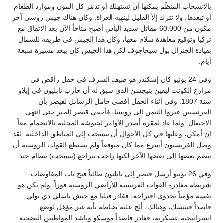
بالانسحاب المنظّم يمكنها أن تستهلك أو تدمّر كل المؤن وموارد الطعام
أو تبعدها، ولا تترك إلاّ القليل لينهبه الغزاة. وكان هناك جيش روسي آخر
مكون من 60.000 مقاتل شديد البأس أصبح متاحاً الآن بعد الاتفاق مع
تركيا وتوقيع معاهدة سلام معها، وكان هذا الجيش في طريقه للشمال
بقيادة الجنرال بول شيخاجوف لكن هذا الجيش كان يبعد مسيرة سبعة
أيام.
وفي 24 يونيو كان إسكندر هو ضيف الشرف في حفل راقص في
مزارع الكونت ليفين بنيجسن الذي سبق له أن حارب نابليون في إيلاو
سنة 1807. وفي أثناء الحفل أفضى حامل الرسائل لقيصر بأن
الفرنسيين عبروا النيمن إلى روسيا، فأخفى قيصر الخبر حتى انتهى
الاحتفال. ولما عاد لمقره أصدر الأوامر لجيوشه المحلية بالانضمام معاً
إن أمكن، وعليها في كل الأحوال أن تنسحب إلى المناطق الداخلية. لقد
وصل الفرنسيون أسرع مما كان متوقعاً ولم تستطع القوات الروسية أن
ينضم بعضها إلى بعضها الآخر لكنها راحت تتراجع (تنسحب) بنظام جيد.
وفي 26 يونيو أرسل قيصر إلى نابليون طالباً فتح باب المفاوضات
شريطة مغادرة القوات الفرنسية للأراضي الروسية فوراً. ولم يكن هو
نفسه مؤمناً بجدوى اقتراحه، فغادر فيلنا مع جيش باسلي دي تولي
قاصداً فيتبسك، وهنالك، ألح عليه ضباطه بأنه غير مؤهّل لوضع
استراتيجية عسكرية، فغادر قاصداً موسكو وناشد المواطنين التضحية