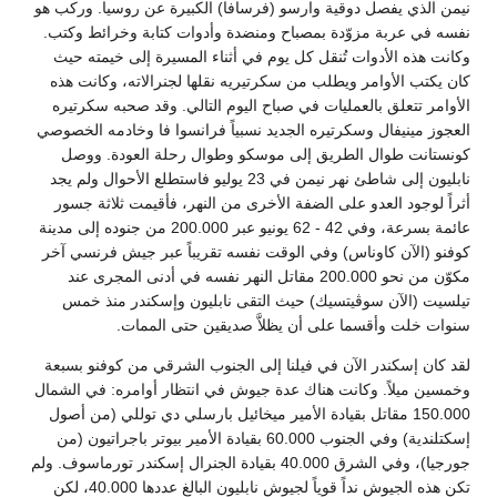
نيمن الذي يفصل دوقية وارسو (فرسافا) الكبيرة عن روسيا. وركب هو
نفسه في عربة مزوّدة بمصباح ومنضدة وأدوات كتابة وخرائط وكتب.
وكانت هذه الأدوات تُنقل كل يوم في أثناء المسيرة إلى خيمته حيث
كان يكتب الأوامر ويطلب من سكرتيريه نقلها لجنرالاته، وكانت هذه
الأوامر تتعلق بالعمليات في صباح اليوم التالي. وقد صحبه سكرتيره
العجوز مينيفال وسكرتيره الجديد نسبياً فرانسوا فا وخادمه الخصوصي
كونستانت طوال الطريق إلى موسكو وطوال رحلة العودة. ووصل
نابليون إلى شاطئ نهر نيمن في 23 يوليو فاستطلع الأحوال ولم يجد
أثراً لوجود العدو على الضفة الأخرى من النهر، فأقيمت ثلاثة جسور
عائمة بسرعة، وفي 42 - 62 يونيو عبر 200.000 من جنوده إلى مدينة
كوفنو (الآن كاوناس) وفي الوقت نفسه تقريباً عبر جيش فرنسي آخر
مكوّن من نحو 200.000 مقاتل النهر نفسه في أدنى المجرى عند
تيلسيت (الآن سوڤيتسيك) حيث التقى نابليون وإسكندر منذ خمس
سنوات خلت وأقسما على أن يظلاَّ صديقين حتى الممات.
لقد كان إسكندر الآن في فيلنا إلى الجنوب الشرقي من كوفنو بسبعة
وخمسين ميلاً. وكانت هناك عدة جيوش في انتظار أوامره: في الشمال
150.000 مقاتل بقيادة الأمير ميخائيل بارسلي دي توللي (من أصول
إسكتلندية) وفي الجنوب 60.000 بقيادة الأمير بيوتر باجراتيون (من
جورجيا)، وفي الشرق 40.000 بقيادة الجنرال إسكندر تورماسوف. ولم
تكن هذه الجيوش نداً قوياً لجيوش نابليون البالغ عددها 40.000، لكن