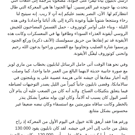
أرسل نابليون بياناً ليُقرأ على جنوده، مصحوباً بترجمة إلى اللغات التي
يتحدث بها جنوده غير الفرنسيين: أيها الجنود! ها هي المعركة التي طال
انتظاركم لها. الآن، النصر يعتمد عليكم إنه آتٍ لا ريب. إنه سيتيح لنا
رخاء ومنتجعا شتوياً طيباً وعودة باكرة إلى بلاد آبائنا وأجدادنا وفي هذه
الليلة - وبناء على أوامر كوتوزوف - حمل القسسُ المصاحبون للجيش
الروسي أيقونة العذراء السوداء وطافوا بها في المعسكرات وكانت هذه
الأيقونة قد تم إنقاذها من حريق سمولنسك (الآنف ذكره) وركع الجنود
ورسموا شارة الصليب وتجاوبوا مع القسس وراحوا يدعون الله رحيم
وانحنى كوتوزوف ليقبِّل الأيقونة.
وفي نحو هذا الوقت أتى حامل الرسائل لنابليون بخطاب من ماري لويز
مع صورة جانبية حديثة لابنهما البالغ من العمر عاما واحدا، كما وصلت
إليه أخبار مفادها أن جيشه عانى هزيمة عصيبة على يد ويلنجتون في
سالامانكا، وقضى نابليون جانباً كبيراً من الليل يصدر التوجيهات لضباطه
فيما يتعلق بتكتيكات الصباح. ولابد أنه كان من الصعب عليه أن ينام لأن
عُسر البول كان يسبب له آلاماً، وكان لون بوله متغيراً بشكل ينذر
بالخطر وكانت ساقاه متورمتين مع استسقاء وكان نبضه ضعيفا غير
محسوس بشكل متتابع.
ورغم هذا فقد أرهق ثلاثة خيول في اليوم الأول من المعركة إذ راح
يتنقل من جانب إلى آخر في جيشه. لقد كان نابليون يقود 130.000
رجل مرهق، أما كوتوزوف فكان على رأس 120.000، وكان مع الجيش