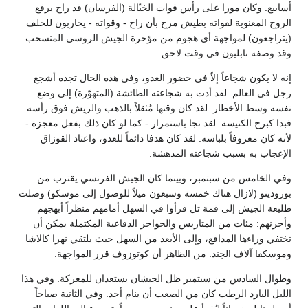
أسابيع. وكان مورا على رأس قوات الخيّالة (الفرسان) قد راح يرفع
الروح المعنوية لقواته بطيش مرح بأن راح - وقواته - يحاربون للخلف
(يتراجعون) لمواجهة أي هجوم من مؤخرة الجيش الروسي المنسحب.
وقد وصفه نابليون في وقت لاحق:
إنه لا يكون شجاعاً إلاّ في حضور العدو، وفي هذه الحال تجده أشجع
رجل في العالم. لقد أدت به شجاعته الطائشة (المتهوّرة) إلى وضع
نفسه وسط الأخطار. لقد كان وقتها مُثقلاً بالذهب والريش فوق رأسه
فبدا كبرج الكنيسة. لقد نجا باستمرار - كما لو كان ذلك بفعل معجزة -
لأنه كان معروفاً بلباسه. لقد كان هدفا دائماً للعدو، واعتاد القوزاق
الإعجاب به بسبب شجاعته المدهشة.
وفي الخامس من سبتمبر، وبينما كان الجيش الفرنسي يقترب من
بورودينو (لازال هناك خمسة وسبعون ميلاً للوصول إلى موسكو) وصلت
طليعة الجيش إلى قمة تل فرأوا في السهل أمامهم منظراً أبهجهم
وأحزنهم: مئات من المتاريس والحواجز الدفاعية المكتملة يمكن أن
تختفي وراءها المدافع، وإلى الأبعد من السهل حيث يلتقي نهرا كالاشا
وموسكفا آلاف الجند. من الظاهر أن كوتوزوف قرر المواجهة.
وطوال السادس من سبتمبر ظل الجيشان يستعدان للمعركة. وفي هذا
الليل البارد الرطب كان من الصعب أن ينام أحد. وفي الثانية صباحاً