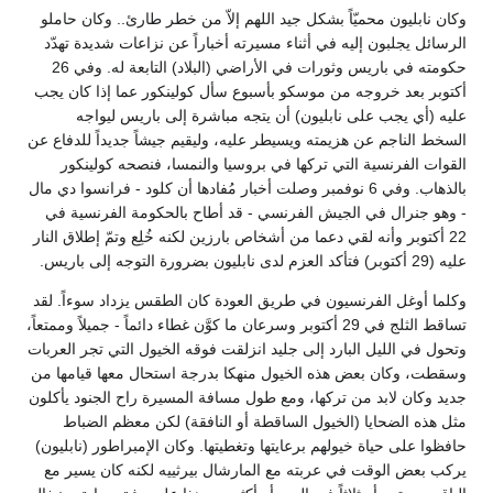
وكان نابليون محميّاً بشكل جيد اللهم إلاّ من خطر طارئ.. وكان حاملو
الرسائل يجلبون إليه في أثناء مسيرته أخباراً عن نزاعات شديدة تهدّد
حكومته في باريس وثورات في الأراضي (البلاد) التابعة له. وفي 26
أكتوبر بعد خروجه من موسكو بأسبوع سأل كولينكور عما إذا كان يجب
عليه (أي يجب على نابليون) أن يتجه مباشرة إلى باريس ليواجه
السخط الناجم عن هزيمته ويسيطر عليه، وليقيم جيشاً جديداً للدفاع عن
القوات الفرنسية التي تركها في بروسيا والنمسا، فنصحه كولينكور
بالذهاب. وفي 6 نوفمبر وصلت أخبار مُفادها أن كلود - فرانسوا دي مال
- وهو جنرال في الجيش الفرنسي - قد أطاح بالحكومة الفرنسية في
22 أكتوبر وأنه لقي دعما من أشخاص بارزين لكنه خُلِع وتمّ إطلاق النار
عليه (29 أكتوبر) فتأكد العزم لدى نابليون بضرورة التوجه إلى باريس.
وكلما أوغل الفرنسيون في طريق العودة كان الطقس يزداد سوءاً. لقد
تساقط الثلج في 29 أكتوبر وسرعان ما كوَّن غطاء دائماً - جميلاً وممتعاً،
وتحول في الليل البارد إلى جليد انزلقت فوقه الخيول التي تجر العربات
وسقطت، وكان بعض هذه الخيول منهكا بدرجة استحال معها قيامها من
جديد وكان لابد من تركها، ومع طول مسافة المسيرة راح الجنود يأكلون
مثل هذه الضحايا (الخيول الساقطة أو النافقة) لكن معظم الضباط
حافظوا على حياة خيولهم برعايتها وتغطيتها. وكان الإمبراطور (نابليون)
يركب بعض الوقت في عربته مع المارشال بيرثييه لكنه كان يسير مع