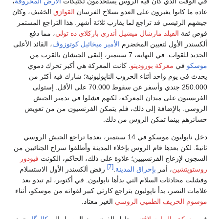
في الوقت الذي كان فيه الروس يستخدمون تكتيكات
الأرض المحروقة
،
عادة ما كانوا يغيرون على العدو بسلاح الفرسان
القوازق
الخفيف، وكان
جيشهم الرئيسي قد تراجع لما يقارب ثلاثة أشهر. هذا التراجع المستمر
قوض ثقة
الفيلد مارشال
ميشيل أندري باركلاي ده تولي
، مما دفع
ألكسندر الأول لتعيين المخضرم
الأمير
ميخائيل كوتوزوڤ
، القائد الأعلى
الجديد للقوات. في النهاية، 7 سبتمبر، إلتقى الجيشان بالقرب من
موسكو
في
معركة بورودينو
. كانت المعركة هي أكبر تحرك دموي
يحدث في يوم واحد أثناء الحروب الناپوليونية؛ شارك فيه أكثر من
250.000 جندي وأسفر عن سقوط 70.000 على الأقل. إستولى
الفرنسيون على ميدان المعركة، لكنهم فشلوا في تدمير الجيش
الروسي. بالإضافة إلى ذلك، فلم يتمكن الفرنسيون من من تعويض
خسائرهم بينما تمكن الروس من ذلك.
دخل ناپوليون موسكو في 14 سبتمبر، بعدما تراجع الجيش الروسي
ثانيةً. لكن بعدها قام الروس بإخلاء المدينة وأطلقوا سراح الجنائيين من
السجون لإزعاج الفرنسييين؛ علاوة على ذلك، الحاكم، الكونت
فيودور
[7]
روستوپتشين
، أمر
بإحراق المدينة
.
رفض ألكسندر الأول الاستسلام
وفشلت محادثات السلام التي بدأها ناپوليون. في أكتوبر، لم تبدو بعد
علامات النصر، بدأ ناپوليون بتراجع كارثي كبير لقواته من موسكو، أثناء
موسوم الخريف الطميي الروسي
الغير معتاد.
في
معركة مالويارسلاڤتس
حاول الفرنسيون الوصول إلى
كالوگا
، حيث