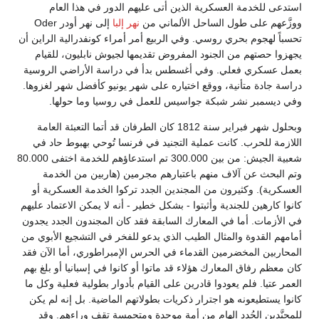
استدعى للخدمة العسكرية الذين أتى عليهم الدور في هذا العام
ووزَّعهم على طول الساحل الألماني من
نهر إلبا
إلى نهر أودر Oder
تحسباً لهجوم بحري روسي. وفي الربيع أمر أمراء كونفدرالية الراين أن
يجهزوا حصتهم من الجنود المفروض تقديمها لجيوش نابليون، للقيام
بعمل عسكري فعلي. وفي أغسطس بدأ في دراسة الأراضي الروسية
دراسة جادة متأنية، ووقع اختياره على شهر يونيو كأفضل شهر لغزوها.
وفي ديسمبر نشر شبكة جواسيس للعمل في روسيا وما حولها.
وبحلول شهر فبراير سنة 1812 كان الطرفان قد أتما التعبئة العامة
اللازمة للحرب. كانت عملية التجنيد في فرنسا تُوحي بهبوط حاد في
شعبية الجيش: من بين 300.000 تم استدعاؤهم للخدمة اختفى 80.000
وتم البحث عن آلاف منهم باعتبارهم مجرمين (هاربين من الخدمة
العسكرية). وكثيرون من المجندين الجدد تركوا الخدمة العسكرية أو
كانوا كارهين للجندية وأثبتوا - بشكل خطير - أنه لا يمكن الاعتماد عليهم
في الأزمات. أما في المعارك السابقة فقد كان المجندون الجدد يجدون
أمامهم القدوة والمثال الطيب الذي يدعو للفخر في التشجيع الأبوي من
المحاربين المخضرمين القدماء في الحرس الإمبراطوري، أما الآن فقد
كان معظم رفاق المعارك هؤلاء قد ماتوا أو كانوا في إسبانيا أو بلغ بهم
العمر عتيا. فلم يعودوا قادرين على القيام بأدوار بطولية فعلية وكل ما
كانوا يستطيعونه هو اجترار ذكريات بطولاتهم الماضية. بل إنه لم يكن
للمجنَّدين الجُدد إلهام من أمة موحدة ومتحمسة تقف وراءهم. وقد