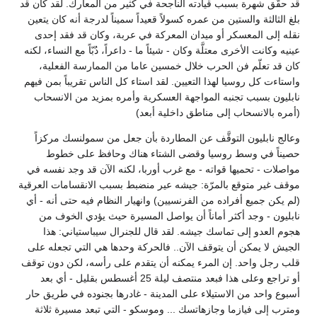
قد حقَّق شهرة بسبب قيادته الناجحة في كثير من المعارك. لقد كان قد
بلغ الثالثة والستين من عمره كسولاً قعيداً سميناً لدرجة أنه كان يتعين
نقله إلى المعسكر أو ميدان المعركة في عربة، وكان قد فقد إحدى
عينيه وكانت الأخرى معتلَّة وكان - شيئاً ما - داعراً، دُبّاً مع النساء، لكنه
كان قد تعلّم فن الحرب خلال خمسين عاما من الممارسة الفعلية،
واستاءت كل روسيا لهذا التعيين. لقد استاء كل الناس تقريباً بمن فيهم
نابليون بسبب تجنبه المواجهة العسكرية وأمره بمزيد من الانسحاب
(أمره بالانسحاب إلى مناطق داخلية أبعد)
وعالج نابليون التوقَّف عن المطاردة بأن جعل من سمولنسك مركزاً
حصيناً في وسط روسيا وقضى الشتاء هناك وحافظ على خطوط
مواصلات - تحميها قواته - مع غرب أوربا، لكنه الآن قد وجد نفسه في
موقف غير متوقع بالمرّة: جيشه عير منضبط بسبب الانقسامات العرقية
(لم يكن جميع أفراده من الفرنسيين) وانهيار النظام فيه حتى أنه - أي
نابليون - وجد أكثر أماناً أن يواصل المسيرة حيث يؤدي الخوف من
هجوم العدو إلى تماسك جيشه. لقد قال للجنرال سيباستياني: هذا
الجيش لا يمكن أن يتوقف الآن.. فالحركة وحدها هي التي تجعله على
قلب رجل واحد. إن المرء يمكنه أن يتقدم على رأسه، لكن دون توقف
أو تراجع وعلى هذا فبعد منتصف ليلة 25 أغسطس بقليل - أي بعد
أسبوع واحد من الاستيلاء على المدينة - غادرها بجنوده في طريق حار
ومترب إلى فيازما وجازهاتسك ... وموسكو - التي تبعد مسيرة ثلاثة