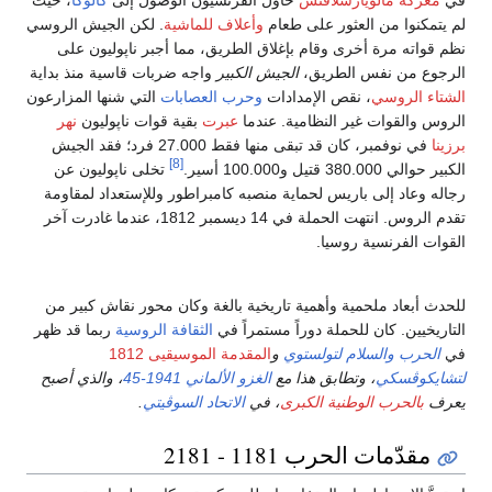
لم يتمكنوا من العثور على طعام
وأعلاف للماشية
. لكن الجيش الروسي
نظم قواته مرة أخرى وقام بإغلاق الطريق، مما أجبر ناپوليون على
الرجوع من نفس الطريق،
الجيش الكبير
واجه ضربات قاسية منذ بداية
الشتاء الروسي
، نقص الإمدادات
وحرب العصابات
التي شنها المزارعون
الروس والقوات غير النظامية. عندما
عبرت
بقية قوات ناپوليون
نهر
برزينا
في نوفمبر، كان قد تبقى منها فقط 27.000 فرد؛ فقد الجيش
[8]
الكبير حوالي 380.000 قتيل و100.000 أسير.
تخلى ناپوليون عن
رجاله وعاد إلى باريس لحماية منصبه كامبراطور وللإستعداد لمقاومة
تقدم الروس. انتهت الحملة في 14 ديسمبر 1812، عندما غادرت آخر
القوات الفرنسية روسيا.
للحدث أبعاد ملحمية وأهمية تاريخية بالغة وكان محور نقاش كبير من
التاريخيين. كان للحملة دوراً مستمراً في
الثقافة الروسية
ربما قد ظهر
في
الحرب والسلام
لتولستوي
و
المقدمة الموسيقيى 1812
لتشايكوڤسكي
، وتطابق هذا مع
الغزو الألماني 1941-45
، والذي أصبح
يعرف
بالحرب الوطنية الكبرى
، في
الاتحاد السوڤيتي
.
مقدّمات الحرب 1181 - 2181