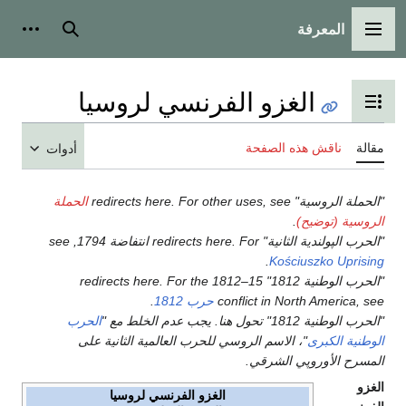
المعرفة
القائمة الرئيسية
بحث
أدوات
الغزو الفرنسي لروسيا
تبديل عرض جدول المحتويات
مقالة
ناقش هذه الصفحة
أدوات
"الحملة الروسية" redirects here. For other uses, see
الحملة
الروسية (توضيح)
.
"الحرب الپولندية الثانية" redirects here. For انتفاضة 1794, see
.
Kościuszko Uprising
"الحرب الوطنية 1812" redirects here. For the 1812–15
conflict in North America, see
حرب 1812
.
"الحرب الوطنية 1812" تحول هنا. يجب عدم الخلط مع "
الحرب
الوطنية الكبرى
"، الاسم الروسي للحرب العالمية الثانية على
المسرح الأوروپي الشرقي.
الغزو
الغزو الفرنسي لروسيا