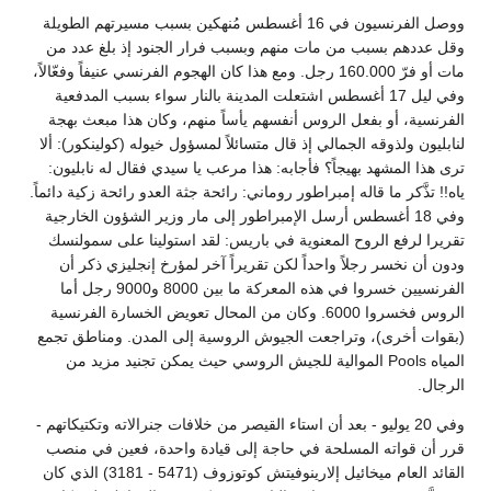
ووصل الفرنسيون في 16 أغسطس مُنهكين بسبب مسيرتهم الطويلة
وقل عددهم بسبب من مات منهم وبسبب فرار الجنود إذ بلغ عدد من
مات أو فرّ 160.000 رجل. ومع هذا كان الهجوم الفرنسي عنيفاً وفعّالاً،
وفي ليل 17 أغسطس اشتعلت المدينة بالنار سواء بسبب المدفعية
الفرنسية، أو بفعل الروس أنفسهم يأساً منهم، وكان هذا مبعث بهجة
لنابليون ولذوقه الجمالي إذ قال متسائلاً لمسؤول خيوله (كولينكور): ألا
ترى هذا المشهد بهيجاً؟ فأجابه: هذا مرعب يا سيدي فقال له نابليون:
ياه!! تذَّكر ما قاله إمبراطور روماني: رائحة جثة العدو رائحة زكية دائماً.
وفي 18 أغسطس أرسل الإمبراطور إلى مار وزير الشؤون الخارجية
تقريرا لرفع الروح المعنوية في باريس: لقد استولينا على سمولنسك
ودون أن نخسر رجلاً واحداً لكن تقريراً آخر لمؤرخ إنجليزي ذكر أن
الفرنسيين خسروا في هذه المعركة ما بين 8000 و9000 رجل أما
الروس فخسروا 6000. وكان من المحال تعويض الخسارة الفرنسية
(بقوات أخرى)، وتراجعت الجيوش الروسية إلى المدن. ومناطق تجمع
المياه Pools الموالية للجيش الروسي حيث يمكن تجنيد مزيد من
الرجال.
وفي 20 يوليو - بعد أن استاء القيصر من خلافات جنرالاته وتكتيكاتهم -
قرر أن قواته المسلحة في حاجة إلى قيادة واحدة، فعين في منصب
القائد العام ميخائيل إلارينوفيتش كوتوزوف (5471 - 3181) الذي كان