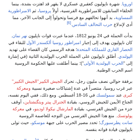
اوروپا
. شهرة ناپوليون كعقبري عسكري لا يقهر قد اهتزت بشدة، بينما
الحلفاء السابقون للامبراطورية الفرنسية، أولاً
پروسيا
، ثم
الامبراطورية
النمساوية
، بد أنهوا تحالفهم مع فرنسا وتحولواً إلى الجانب الآخر، مما
[6]
أدى لإندلاع
حرب التحالف السادس
.
بدأت الحملة في 24 يونيو 1812، عندما عبرت قوات ناپليون
نهر نمان
.
كان ناپوليون يهدف إلى إجبار
امبراطور روسيا
ألكسندر الأول
للبقاء في
الحصار القاري
للمملكة المتحدة
؛ هدفه الرسمي كان القضاء على تهديد
الپولندي
. أطلق ناپوليون على الحملة الحرب الپولندية الثانية (في إشارة
إلى "
الحرب الپولندية الأولى
")؛ بينما أطلقت عليها الحكومة الروسية
اسم الحرب الوطنية.
برفقة حوالي نصف مليون رجل، تحرك
الجيش الكبير''الجيش الكبير''
عبر غرب روسيا، منتصراً في عدة إشتباكات صغيرة نسبية
ومعركة
كبرى
عند
سمولنسك
في 16-18 أغسطس. ومع ذلك، ففي اليوم نفسه،
الجناح الأيمن للجيش الروسي، بقيادة
الجنرال
پيتر ويتگنشتاين
، أوقف
جزء من الجيش الفرنسي، بقيادة
المارشال
نيكولا اودينو
، في
معركة
پولوتسك
. منع هذا الجيش الفرنسي من التوجه للعاصمة الروسية
سانت پطرسبورگ
؛ تحدد مصير الحرب على جبهة
موسكو
، حيث تولى
ناپوليون قيادة قواته بنفسه.