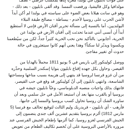
على قوات نابليون في بولندا مغرياً إيّاها بمكسب عرضي - نصف
مولدافيا وكل فاليشيا، ورفضت النمسا. وقد ألقى نابليون - بعد ذلك -
وهو في سانت هيلانا بعض الضوء على سياسته في بولندا لم أكن أبداً
لأشن الحرب على روسيا لأخدم - ببساطة - مصالح طبقة النبلاء
البولنديين، أما بالنسبة إلى مسألة تحرير أقنان الأرض فإنني لا أستطيع
أبداً أن أنسى أنني عندما تحدثت إلى أقنان الأرض في بولندا عن
الحرية، أجابوني: بالتأكيد نحن نحب الحرية كثيراً جداً، لكن من سيُطعمنا
ويكسونا ويدبّر لنا سكناً؟ وهذا يعني أنهم كانوا سيتعثرون في حالة
حدوث أي تغيير مفاجئ.
ووصل كولينكور إلى باريس في 5 يونيو 1811 محملاً بالهدايا من
القيصر، وحاول بكل جهده إقناع نابليون بنوايا إسكندر السلمية وحذّره
من أن غزو فرنسا لروسيا قد ينتهي إلى هزيمة بسبب مناخها ومساحتها
الشاسعة، وانتهى نابليون إلى أنّ كولينكور قد وقع في حب القيصر،
فانتهك بذلك واجبات منصبه الدبلوماسي، وعبّأ نابليون جيشه في
بروسيا أو بالقرب منها بعد أن استبعد الأمل في حل سلمي وبعد أن
ساوره الشك أن روسيا تحاول كسب بروسيا والنمسا إلى جانبها،
فأرهب - أي نابليون - فريدريك وليم الثالث لتوقيع تحالف مع فرنسا (5
مارس 1812) ألزم بروسيا بتقديم عشرين ألف جندي ينضمون إلى
الجيش الفرنسي لغزو روسيا، كما ألزمها بإطعام الجيش الفرنسي عند
مروره بالأراضي البروسية على أن تُخصم تكاليف الطعام من تعويض