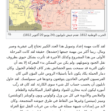
الحرب الوطنية 1812. تقدم جيش ناپوليون (24 يونيو 20 أكتوبر 1812).
لقد كانت مهمة إعداد وتمويل هذا العدد الكبير تحتاج إلى عبقرية وصبر
ومال، ربما أكثر من مهمة جمعها (حشدها). حقيقة لقد كانت المرحلة
الأولى من هذا المشروع وكذلك الأخيرة قد تأثرت بشكل حيوي بظروف
نقل الجنود وتمويلهم، ولم يكن من الممكن بدء المعركة إلا بعد أن
تكون التربة قد سمحت بنمو الحشائش بقدر كاف لإطعام الخيول. وكان
دمار الحملة يكاد يكون تاماً باستيلاء الروس على المؤن التي كان
الفرنسيون الجوعى العائدون يتوقعون وجودها في سمولنسك. لقد حاول
نابليون أن يحسب حساب كل شيء سوى الكارثة. لقد كان قد رتَّب
أموره ليكون لديه مخازن للمواد وقطع الغيار الميكانيكية والطعام
والملابس والأدوية في كل من وزل وكولوني وبون وكوبلنز (كوبلنتس)
ومينز (مينتس) وغيرها من النقاط في طرق جيوشه المتجمعة، وكان
لابد من إمدادات شبيهة ممثلة في مئات من عربات النقل تتبعُ الغزاة