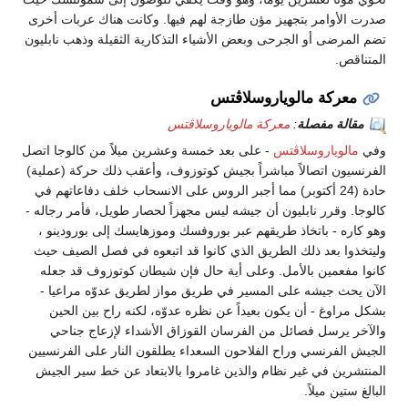
صدرت الأوامر بتجهيز مؤن طازجة لهم فيها. وكانت هناك عربات أخرى
تضم المرضى أو الجرحى وبعض الأشياء التذكارية الثقيلة وذهب نابليون
المتناقص.
معركة مالوياروسلاڤتس
مقالة مفصلة
:
معركة مالوياروسلاڤتس
وفي
مالوياروسلاڤتس
- على بعد خمسة وعشرين ميلاً من كالوجا اتصل
الفرنسيون اتصالاً مباشراً بجيش كوتوزوف، وأعقب ذلك حركة (عملية)
حادة (24 أكتوبر) مما أجبر الروس على الانسحاب خلف دفاعاتهم في
كالوجا. وقرر نابليون أن جيشه ليس مجهزاً لحصار طويل، فأمر رجاله -
وهو كاره - باتخاذ طريقهم عبر بوروفسك وموزهايسك إلى بورودينو ،
وليتخذوا بعد ذلك الطريق الذي كانوا قد اتبعوه في فصل الصيف حيث
كانوا مفعمين بالأمل. وعلى أية حال فإن شيطان كوتوزوف قد جعله
الآن يحث جيشه على المسير في طريق مواز لطريق عدوّه مراعيا -
بشكل مراوغ - أن يكون بعيداً عن نظره عدوّه، لكنه راح بين الحين
والآخر يرسل فصائل من الفرسان القوزاق الأشداء لإزعاج جناحي
الجيش الفرنسي وراح الفلاحون السعداء يطلقون النار على الفرنسيين
المنتشرين في غير نظام والذين غامروا بالابتعاد عن خط سير الجيش
البالغ ستين ميلاً.