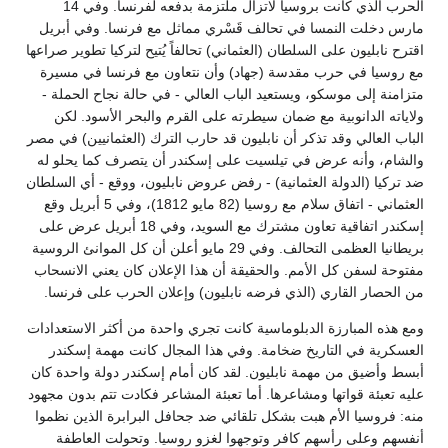
الحرب الذي كانت بروسيا لاتزال ملتزمة بدفعه لفرنسا. وفي 14
مارس دخلت النمسا في تحالف قَسْري مماثل مع فرنسا. وفي أبريل
اقترح نابليون على السلطان (العثماني) تحالفاً يُتيح لتركيا تطوير صراعها
مع روسيا في حرب مقدسة (جهاد) وأن نتعاون مع فرنسا في مسيرة
متزامنة إلى موسكو، ويستعيد الباب العالي - في حالة نجاح الحملة -
ولاياته الدانوبية مع ضمان سيطرته على القرم والبحر الأسود. لكن
الباب العالي وقد تذكر أن نابليون قد حارب الترك (العثمانيين) في مصر
والشام، وأنه عرض في تيلسيت على إسكندر أن يتصرف كما يحلو له
ضد تركيا (الدولة العثمانية) - رفض عروض نابليون، ووقع - أي السلطان
العثماني - اتفاق سلام مع روسيا (82 مايو 1812)، وفي 5 أبريل وقع
إسكندر اتفاقية تعاون مشترك مع السويد، وفي 18 أبريل عرض على
بريطانيا العظمى التحالف. وفي 29 مايو أعلن أن كل الموانئ الروسية
مفتوحة لسفن كل الأمم. والحقيقة أن هذا الإعلان كان يعني الانسحاب
من الحصار القاري (الذي فرضه نابليون) وإعلان الحرب على فرنسا.
ومع هذه المبارزة الدبلوماسية كانت تجري واحدة من أكثر الاستعدادات
العسكرية في التاريخ ضخامة. وفي هذا المجال كانت مهمة إسكندر
أبسط وأضيق من مهمة نابليون. لقد كان أمام إسكندر دولة واحدة كان
عليه تعبئة قواتها ومشاعرها. أما تعبئة المشاعر فكادت تتم بدون مجهود
منه: فروسيا الأم هبت بشكل تلقائي ضد جحافل البرابرة الذين نظموا
أنفسهم وعلى رأسهم كافر وتوجهوا لغزو روسيا. وتحولت العاطفة