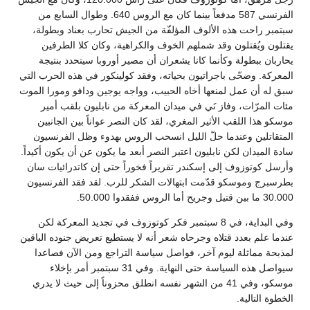
الفرنسي 587 مدفعاً بينما كان مع الروس 640. وطوال السابع من
سبتمبر راحت هذه الألوف المؤلفّة من الجيش تحارب بعناد وبطولة،
يقتلون ويُقتلون وقد شملهم الخوف والكراهية، وكان كلا الطرفين
يحاربان ببطولة وكأنما كانا يشعران أن مصير أوروبا سيتحدد بنتيجة
المعركة. وضحّى باجراتيون بحياته، وفقد كولينكور في هذه الحرب التي
سبق له أن عمل لمنعها أخاه الحبيب، وواجه يوجين ودافو ومورا الموت
مئات المرّات، وفاز نَي في ميدان المعركة من نابليون بلقب أمير
موسكو هذا اللقب الأثير المغري، لقد كان النصر عواناً بين الجانبين
المتقاتلين وعندما حلّ الليل انسحب الروس بهدوء وظل الفرنسيون
سادة الميدان لكن نابليون اعتبر النصر أبعد ما يكون عن أن يكون أكيداً.
وأرسل كوتوزوف إلى إسكندر تقريراً فخوراً حتى إن كاتدرائيات سان
بطرسبرج وموسكو قدّمت ابتهالات الشكر للرب. لقد فقد الفرنسيون
30.000 ما بين قتيل وجريح أما الروس ففقدوا 50.000.
وفي البداية، في 8 سبتمبر فكر كوتوزوف في تجديد المعركة لكن
عندما علم بعدد قتلاه وجرحاه شعر أنه لا يستطيع تعريض جنوده الباقين
لمذبحة مماثلة ليوم آخر، فواصل سياسة التراجع ومن الآن فصاعدا
سيواصل هذه السياسة حتى النهاية. وفي 31 سبتمبر أمر بإخلاء
موسكو، وفي 41 من الشهر نفسه انطلق محزوناً إلى حيث لا يدري
الخطوة التالية.