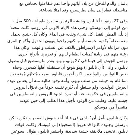
بالمال والدم للدفاع عن بلاد آبائهم وأجدادهم فتفاعلوا بحماس مع
مناشداته فعاد إلى سان بطرسبرج وقد امتلأ شجاعة.
وفي 27 يونيو بدأ نابليون وجيشه الرئيس مسيرة طويلة - 500 ميل -
من كوفنو إلى موسكو. وحتى هذه الأيام الأولى في روسيا كانت محنة؛
إذ بلّل المطر الثقيل كل شيء ونقعه في الماء. وكان كل جندي يحمل
معه طعاماً يكفيه لخمسة أيام لكنهم راحوا ينهبون الحقول وأكواخ القرى
دون مراعاة لأوامر الإمبراطور بالكف عن السلب والنهب، وكان هذا
رغبة منهم في زيادة كميات الطعام لديهم أو تعزيزها بأنواع أخرى.
ووصل الجيش إلى فيلنا في 27 يونيو ونهبها بقدر ما يستطيع قبل وصول
نابليون، وأتى (أي نابليون) وهو يتوقع أن يستقبله أهلها كمحرر، وحياه
بعض اللتوانيين والبولنديين لكن آخرين قابلوه بصمت مُتجهِّم مُمتعضين
مما قام به جيشه من سلب ونهب وأتته وفود طالبة منه أن يضمن عودة
العرش البولندي، ولم يستطع أن يُلزم نفسه خوفاً من تحوّل البروس
والنمساويين في حكومته عنه أو تمرد الجنود البروس والنمساويين في
جيشه عليه، وطلب من الوفود تأجيل هذا الطلب إلى حين عودته
منتصراً من موسكو.
وكان نابليون يأمل أن يُفاجئ في فيلنا أحد جيوش القيصر ويدمّره، لكن
بارسلي وجنوده كانوا قد هربوا (انسحبوا) إلى فيتبسك وكانت قوات
نابليون تخشى ملاحقته خشية شديدة، واستمر نابليون طوال أسبوعين