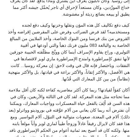
إلى روسيا. وكان نابليون يعرف أين يشتري وماذا يدفع. لقد كان يعرف
خداع المورِّدين، وكان مستعداً لإحراق أي تاجر يُحمِّل جيشه أكثر مما
يطيق أو يبيعه بضائع رديئة أو مغشوشة.
كيف دفع تكاليف كل هذه المؤن ونقلها وخزنها وكيف دفع لجنده
ومستخدميه؟ لقد فرض الضرائب وفرض على المقرضين إقراضه وأخذ
القروض من بنك فرنسا ومن البنوك الخاصة، وأخذ الملايين من المبالغ
الخاصة به والبالغة 083 مليون فرنك ذهباً والتي أودعها في أقبية
التوليري، وراح يقاوم الإسراف أينما كان ووبَّخ مطلّقته الحبيبة جوزفين
لأنها تنفق كإمبراطورة وامتدح الإمبراطورة ماري لويز لاقتصادها في
النفقات. وباختصار فإنه قال في وقت لاحق: إن معركة روسيا... كانت
هي الأفضل، والأكثر إتقاناً، والأكثر براعة في قيادتها، بل والأكثر منهجية
(نظاماً) من بين كل المعارك التي قُدْتها.
أكان كفؤاً لقيادتها؟ ربما كان أكثر معاصريه كفاءة لكنه كان أقل ملاءمة
مما تحتاجه مثل هذه المعركة. لقد كان في الثالثة والأربعين، وكان في
هذه السن قد أَلِفَ بالفعل حياة المعسكرات وواجبات المعارك، ويمكننا
أن نفترض أنه ربما كان يعاني من آلام عوَّقته في بورودينو وواترلو (بعد
ذلك): آلام في المعدة، صعوبات متوالية في التبوّل، آلام البواسير. ومع
هذا فقد كان لايزال رفيقاً عادلاً وزوجاً طيباً لماري لويز وأباً مولعاً بابنه
منها. ولكنه كان قد أصبح بعد ثمانية أعوام من الحكم الإمبراطوري نافد