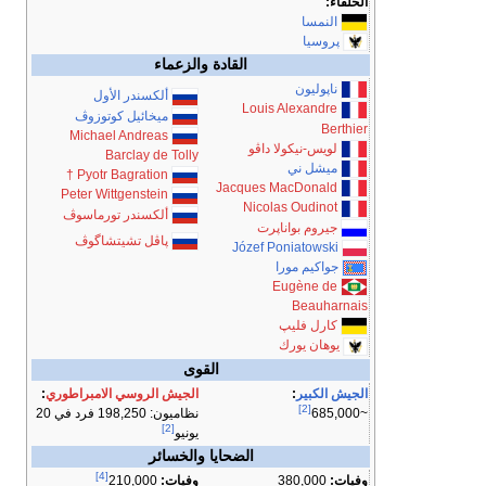
الحلفاء:
النمسا
پروسيا
القادة والزعماء
ناپوليون
ألكسندر الأول
Louis Alexandre
ميخائيل كوتوزوڤ
Berthier
Michael Andreas
لويس-نيكولا داڤو
Barclay de Tolly
ميشل ني
†
Pyotr Bagration
Jacques MacDonald
Peter Wittgenstein
Nicolas Oudinot
ألكسندر تورماسوڤ
جيروم بواناپرت
پاڤل تشيتشاگوڤ
Józef Poniatowski
جواكيم مورا
Eugène de
Beauharnais
كارل فليپ
يوهان يورك
القوى
الجيش الكبير
:
الجيش الروسي الامبراطوري
:
[2]
نظاميون: 198,250 فرد في 20
~685,000
[2]
يونيو
الضحايا والخسائر
[4]
وفيات:
380,000
وفيات:
210,000