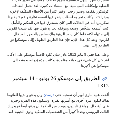
الصبر دكتاتوراً سهل الاستثارة سريع الغضب مُغالياً في تقدير قدراته
العقلية وإمكاناته السياسية. مع استثناءات كثيرة: لقد تحمل انتقادات
كولينكور بفكاهة وصدر رحب. وغفر كثيراً من الأخطاء المكلّفة لإخوته
وجنرالاته. وكانت تمر به لحظات ينظر فيها لنفسه نظرة واقعية: يخبرنا
سكرتيره أنه في الحالات التي كان يستغرق فيها في التفكير والتأمل
كنت أسمعه يشخّص وضعه وموقفه بعبارة يقول فيها لقد شددنا القوسَ
إلى منتهاه لكنه قلما كان يفقد الرؤية والإحساس بالقصور. لقد قال
لناربون وبعد كل هذا، فإن، فإن هذا الطريق الطويل [إلى موسكو] هو
الطريق إلى الهند.
وعلى هذا ففي 9 مايو 1812 غادر سان كلود قاصداً موسكو على الأقل،
لقد كان كل شيء في حياته مقامرة، وكانت هذه (ذهابه بجيشه إلى
موسكو) هي أكبرها.
الطريق إلى موسكو 26 يونيو - 14 سبتمبر
1812
ألحت عليه ماري لويز أن تصحبه حتى
درسدن
وأن يدعو والديها للقائهما
هناك لتكون مرة أخرى مع أسرتها لفترة، وستكون هذه الفترة وجيزة
على أية حال. ووافق نابليون، ووجد من الحكمة أن يدعو أيضاً فريدريك
الثالث البروسي وعدداً كبيراً من الشخصيات الملكية وذوي الحيثية. لقد