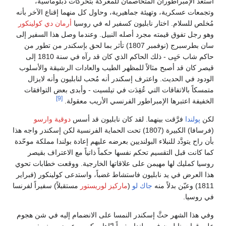
استعدَّ الإمبراطوران المتخاصمان للمعركة بتحركات دبلوماسية،
وتجمعات عسكرية، وتهيئة جماهيرية، وحاول كل منهما إقناع الآخر بأنه
مُخلص للسلام. اختار نابليون كسفير له في روسيا
أرمان دي كولينكور
وهو رجل تفوق قيمته مجرد أصله النبيل. وعندما وصل هذا السفير إلى
سان بطرسبرج (نوفمبر 1807) تأثر بما لحق بإسكندر من تطور من
حاكم شاب حَيِى - ذلك الحاكم الذي كان قد رآه في سنة 1810 إلى
قيصر كان قد أصبح مثالاً للمظهر الطيب والعادات الرشيقة والأسلوب
الودود في الحديث. واعترف إسكندر أنه مُحب لنابليون وأنه لايزال
متمسكاً بالاتفاقات التي عُقِدَت في تيلسيت - وأبدى بعض التوافقات
[9]
الخفيفة اعتبرها الإمبراطور الفرنسي الأريب معقولة.
لكن
پولندا
فرَّقت بينهما. لقد كان نابليون قد أسس
دوقية وارسو
(فرسافا) الكبيرة (1807) تحت الحماية الفرنسية لكن إسكندر واجه هذا
بأن راح يتودَّد للنبلاء البولنديين بعرضه عليهم إعادة بولندا مملكة موحّدة
كما كانت قبل التقسيم تحكم نفسها حكماً ذاتياً مع الاعتراف بقيصر
روسيا كمليك لها مهيمن على علاقاتها الخارجية. ووقعت خطابات تحوي
هذا العرض في يد نابليون فاستشاط غضباً، واستدعى كولينكور (فبراير
1811) وعيّن بدلاً منه
جاك لو
(
ماركيز لوريستور
مستقبلاً) سفيراً لفرنسا
في روسيا.
وفي هذا الشهر حثَّ إسكندر النمسا على الانضمام إليه في شن هجوم