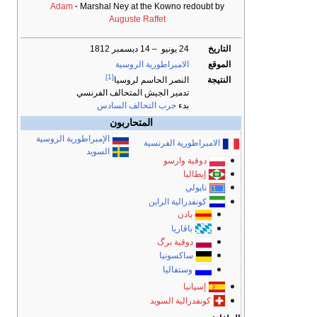
Adam
Marshal Ney at the Kowno redoubt by
Auguste Raffet
التاريخ
24 يونيو – 14 ديسمبر 1812
الموقع
الامبراطورية الروسية
[1]
النتيجة
النصر الحاسم لروسيا
تدمير الجيش المتحالف الفرنسي
بدء
حرب التحالف السادس
المتحاربون
الإمبراطورية الروسية
الامبراطورية الفرنسية
السويد
دوقية وارسو
إيطاليا
ناپولي
كونفدرالية الراين
بادن
باڤاريا
دوقية برگ
ساكسونيا
وستفاليا
إسپانيا
كونفدرالية السويد