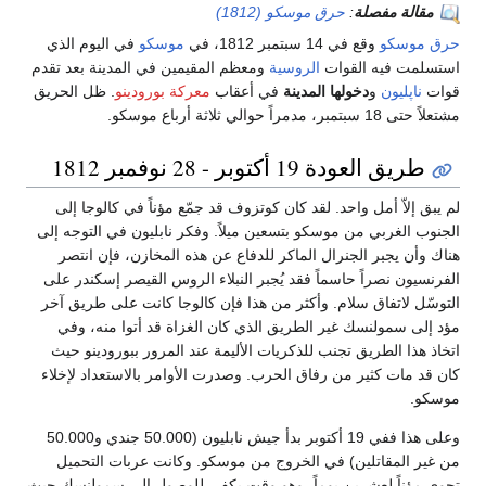
مقالة مفصلة
:
حرق موسكو (1812)
حرق موسكو
وقع في 14 سبتمبر 1812، في
موسكو
في اليوم الذي
استسلمت فيه القوات
الروسية
ومعظم المقيمين في المدينة بعد تقدم
قوات
ناپليون
و
دخولها المدينة
في أعقاب
معركة بورودينو
. ظل الحريق
مشتعلاً حتى 18 سبتمبر، مدمراً حوالي ثلاثة أرباع موسكو.
طريق العودة 19 أكتوبر - 28 نوفمبر 1812
لم يبق إلاّ أمل واحد. لقد كان كوتزوف قد جمّع مؤناً في كالوجا إلى
الجنوب الغربي من موسكو بتسعين ميلاً. وفكر نابليون في التوجه إلى
هناك وأن يجبر الجنرال الماكر للدفاع عن هذه المخازن، فإن انتصر
الفرنسيون نصراً حاسماً فقد يُجبر النبلاء الروس القيصر إسكندر على
التوسّل لاتفاق سلام. وأكثر من هذا فإن كالوجا كانت على طريق آخر
مؤد إلى سمولنسك غير الطريق الذي كان الغزاة قد أتوا منه، وفي
اتخاذ هذا الطريق تجنب للذكريات الأليمة عند المرور ببورودينو حيث
كان قد مات كثير من رفاق الحرب. وصدرت الأوامر بالاستعداد لإخلاء
موسكو.
وعلى هذا ففي 19 أكتوبر بدأ جيش نابليون (50.000 جندي و50.000
من غير المقاتلين) في الخروج من موسكو. وكانت عربات التحميل
تحوي مؤناً لعشرين يوماً، وهو وقت يكفي للوصول إلى سمولنسك حيث