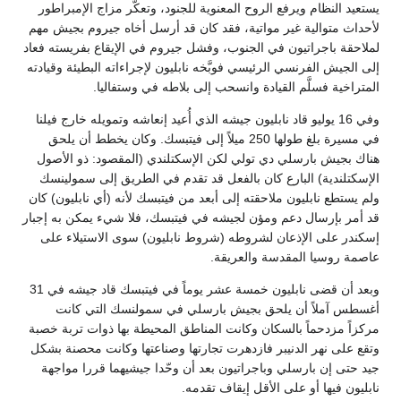
يستعيد النظام ويرفع الروح المعنوية للجنود، وتعكّر مزاج الإمبراطور
لأحداث متوالية غير مواتية، فقد كان قد أرسل أخاه جيروم بجيش مهم
لملاحقة باجراتيون في الجنوب، وفشل جيروم في الإيقاع بفريسته فعاد
إلى الجيش الفرنسي الرئيسي فوبَّخه نابليون لإجراءاته البطيئة وقيادته
المتراخية فسلَّم القيادة وانسحب إلى بلاطه في وستفاليا.
وفي 16 يوليو قاد نابليون جيشه الذي أُعيد إنعاشه وتمويله خارج فيلنا
في مسيرة بلغ طولها 250 ميلاً إلى فيتبسك. وكان يخطط أن يلحق
هناك بجيش بارسلي دي تولي لكن الإسكتلندي (المقصود: ذو الأصول
الإسكتلندية) البارع كان بالفعل قد تقدم في الطريق إلى سمولينسك
ولم يستطع نابليون ملاحقته إلى أبعد من فيتبسك لأنه (أي نابليون) كان
قد أمر بإرسال دعم ومؤن لجيشه في فيتبسك، فلا شيء يمكن به إجبار
إسكندر على الإذعان لشروطه (شروط نابليون) سوى الاستيلاء على
عاصمة روسيا المقدسة والعريقة.
وبعد أن قضى نابليون خمسة عشر يوماً في فيتبسك قاد جيشه في 31
أغسطس آملاً أن يلحق بجيش بارسلي في سمولنسك التي كانت
مركزاً مزدحماً بالسكان وكانت المناطق المحيطة بها ذوات تربة خصبة
وتقع على نهر الدنيبر فازدهرت تجارتها وصناعتها وكانت محصنة بشكل
جيد حتى إن بارسلي وباجراتيون بعد أن وحّدا جيشيهما قررا مواجهة
نابليون فيها أو على الأقل إيقاف تقدمه.