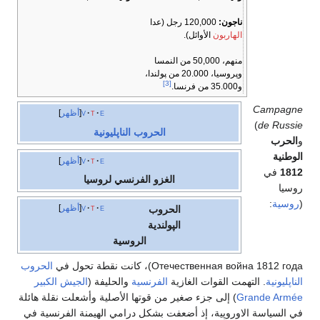
ناجون:
120,000 رجل (عدا
الهاربون
الأوائل).
منهم، 50,000 من النمسا
وپروسيا، 20.000 من پولندا،
[3]
و35.000 من فرنسا.
Campagne
e
t
v
أظهر
)
de Russie
الحروب الناپليونية
و
الحرب
الوطنية
e
t
v
أظهر
1812
في
الغزو الفرنسي لروسيا
روسيا
(
روسية
:
e
t
v
أظهر
الحروب
الپولندية
الروسية
Отечественная война 1812 года
)، كانت نقطة تحول في
الحروب
الناپليونية
. التهمت القوات الغازية
الفرنسية
والحليفة (
الجيش الكبير
Grande Armée
) إلى جزء صغير من قوتها الأصلية وأشعلت نقلة هائلة
في السياسة الاوروپية، إذ أضعفت بشكل درامي الهيمنة الفرنسية في