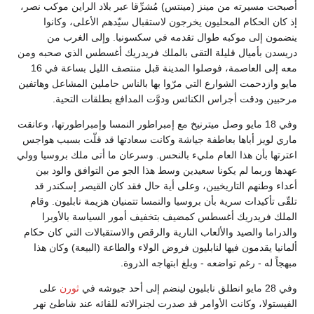
أصبحت مسيرته من مينز (مينتس) مُشرِّقا عبر بلاد الراين موكب نصر،
إذ كان الحكام المحليون يخرجون لاستقبال سيّدهم الأعلى، وكانوا
ينضمون إلى موكبه طوال تقدمه في سكسونيا. وإلى الغرب من
دريسدن بأميال قليلة التقى بالملك فريدريك أغسطس الذي صحبه ومن
معه إلى العاصمة، فوصلوا المدينة قبل منتصف الليل بساعة في 16
مايو وازدحمت الشوارع التي مرّوا بها بالناس حاملين المشاعل وهاتفين
مرحبين ودقت أجراس الكنائس ودوَّت المدافع بطلقات التحية.
وفي 18 مايو وصل ميترنيخ مع إمبراطور النمسا وإمبراطورتها، وعانقت
ماري لويز أباها بعاطفة جياشة وكانت سعادتها قد قلّت بسبب هواجس
اعترتها بأن هذا العام مليء بالنحس. وسرعان ما أتى ملك بروسيا وولي
عهدها وربما لم يكونا سعيدين وسط هذا الجو من التوافق والود بين
أعداء وطنهم التاريخيين، وعلى أية حال فقد كان القيصر إسكندر قد
تلقّى تأكيدات سرية بأن بروسيا والنمسا تتمنيان هزيمة نابليون. وقام
الملك فريدريك أغسطس كمضيف بتخفيف أمور السياسة بالأوبرا
والدراما والصيد والألعاب النارية والرقص والاستقبالات التي كان حكام
ألمانيا يقدمون فيها لنابليون فروض الولاء والطاعة (البيعة) وكان هذا
مبهجاً له - رغم تواضعه - وبلغ ابتهاجه الذروة.
وفي 28 مايو انطلق نابليون لينضم إلى أحد جيوشه في
ثورن
على
الفيستولا، وكانت الأوامر قد صدرت لجنرالاته للقائه عند شاطئ نهر