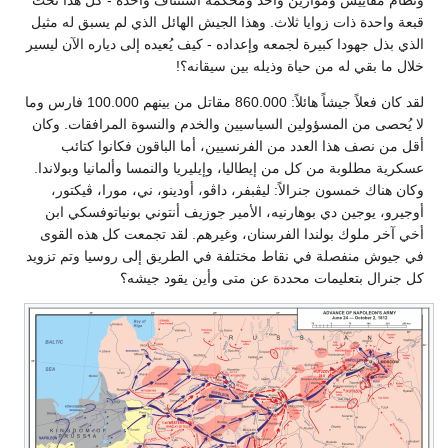
ونظام مقاييس وموازين واحد ومحكمة استئناف واحدة - كل هذا تحت
قبعة واحدة ذات زوايا ثلاث. وهذا الجيش الهائل الذي لم يسبق له مثيل
الذي بذل جهودا كبيرة لجمعه وإعداده - كيف يُعيده إلى دياره الآن ليسير
خلال ما بقي له من حياة وذيله بين سيقانه؟!
لقد كان فعلاً جيشاً هائلاً: 860.000 مقاتل من بينهم 100.000 فارس وما
لا يُحصى من المسؤولين السياسيين والخدم والنسوة المرافقات. وكان
أقل من نصف هذا العدد من الفرنسيين، أما الباقون فكانوا كتائب
عسكرية مطلوبة من كل من إيطاليا، وإيليريا والنمسا وألمانيا وبولاندا.
وكان هناك خمسون جنرالاً: ليڤبفر، داڤو، أودينو، ني، مورا، ڤيكتور،
أوجيرو، يوجين دي بوهارنيه، الأمير جوزيف أنتوني بونياتوفسكي ابن
أخي آخر ملوك بولندا الفرسنان، وغيرهم. لقد تجمعت كل هذه القوى
في جيوش منفصلة في نقاط مختلفة في الطريق إلى روسيا وتم تزويد
كل جنرال بتعليمات محددة عن متى وأين يقود جيشه؟