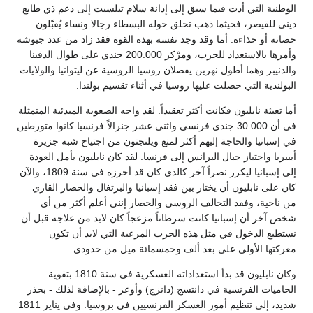
الوطنية التي أدت فيما سبق إلى إدانة سلام تيلسيت إلى دعم ذي طابع
ديني للقيصر، فحيثما ذهب تحلق حوله البسطاء رجالا ونساء يُقبّلون
حصانه أو حذاءه. أما وقد وجد نفسه بهذه القوة فقد زاد من عدد جيوشه
وأمرها بالاستعداد للحرب، ومرْكز 200.000 جندي على طوال الدفينا
والدنيبر وهما أطول نهرين يفصلان روسيا الروسية عن ليتوانيا والولايات
البولندية التي حصلت عليها روسيا في أثناء تقسيم بولندا.
أما تعبئة نابليون فكانت أكثر تعقيداً. لقد واجه الصعوبة المبدئية المتمثلة
في أن 30.000 جندي فرنسي واثنى عشر جنرالاً فرنسيا كانوا متورطين
في إسبانيا والحاجة إليهم أكثر لمنع ويلنجتون من اجتياح شبه جزيرة
أيبيريا واجتياز جبال البرانس إلى فرنسا. لقد كان نابليون يأمل العودة
إلى إسبانيا ليكرر نصراً آخر كالذي كان قد أحرزه في سنة 1809، والآن
كان على نابليون أن يختار بين فقد إسبانيا والبرتغال والحصار القاري
من ناحية، وفقد التحالف الروسي والحصار إنني أعلم أكثر من أي
شخص آخر أن إسبانيا كانت سرطاناً مزعجاً كان لابد من علاجه قبل أن
نستطيع الدخول في مثل هذه الحرب المرعبة التي لابد أن تكون
معركتها الأولى على بعد ألف وخمسمائة ميل من حدودي.
وكان نابليون قد بدأ استعداداته العسكرية في سنة 1810 بتقوية
الحاميات الفرنسية في دانتسج (دانزج) وأوعز - بالإضافة لذلك - بحذر
شديد، إلى تنظيم أمور العسكر الفرنسيين في بروسيا. وفي يناير 1811