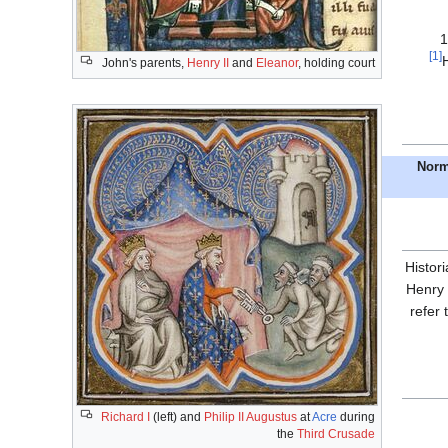
1
[1]
John's parents,
Henry II
and
Eleanor
, holding court
Norm
Histor
Henry 
refer
Richard I
(left) and
Philip II Augustus
at
Acre
during
the
Third Crusade