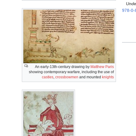
Unde
978-0-
An early-13th-century drawing by
Matthew Paris
showing contemporary warfare, including the use of
castles
,
crossbowmen
and mounted
knights