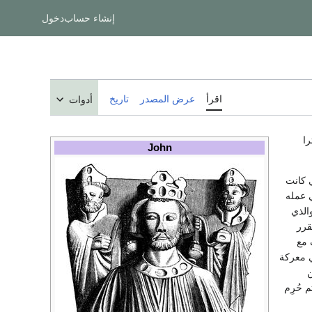
إنشاء حساب
دخول
اقرأ
عرض المصدر
تاريخ
أدوات
ك إنكلترا
John
من أنْغُولِم" (Isabelle d'Angoulême)، والتي كانت
H)، كان في عمله
Philippe )، والذي
قرر
حالف مع
ي معركة
ن
 ثم حُرِم