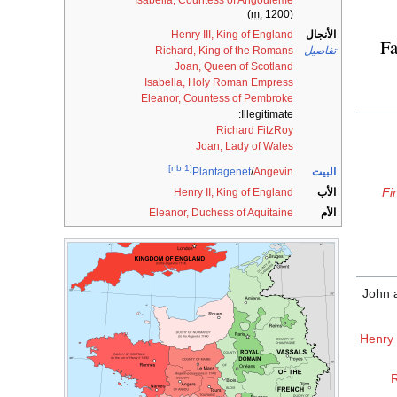
m.
1200)
(
الأنجال
Henry III, King of England
Fa
تفاصيل
Richard, King of the Romans
Joan, Queen of Scotland
Isabella, Holy Roman Empress
Eleanor, Countess of Pembroke
Illegitimate:
Richard FitzRoy
Joan, Lady of Wales
[nb 1]
البيت
Plantagenet
/
Angevin
Fi
الأب
Henry II, King of England
الأم
Eleanor, Duchess of Aquitaine
John 
Henry 