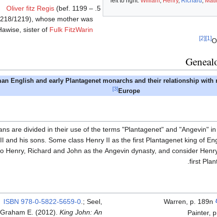
left to right:
William
,
Henry
,
Richard
,
Mati
Oliver fitz Regis
(bef. 1199 –
218/1219), whose mother was
Hawise, sister of
Fulk FitzWarin
[2]
[1]
O
Genealo
an English and early Plantagenet monarchs and their relationship with 
[3]
Europe
ians are divided in their use of the terms "Plantagenet" and "Angevin" in
II and his sons. Some class Henry II as the first Plantagenet king of En
 to Henry, Richard and John as the Angevin dynasty, and consider Henry 
first Plan
ISBN
978-0-5822-5659-0
.
;
Seel,
Warren, p. 189n
Graham E. (2012).
King John: An
Painter, 