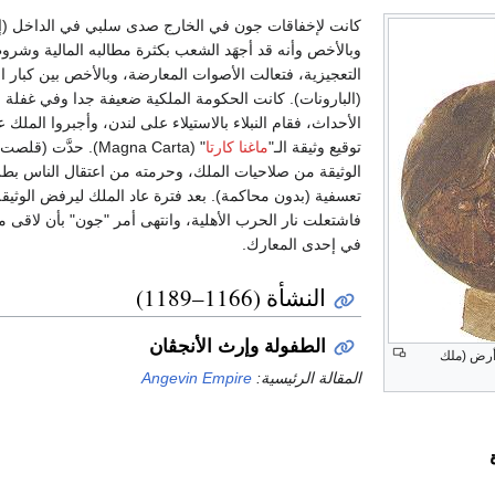
كانت لإخفاقات جون في الخارج صدى سلبي في الداخل (إنك
وبالأخص وأنه قد أجهَد الشعب بكثرة مطالبه المالية وشرو
التعجيزية، فتعالت الأصوات المعارضة، وبالأخص بين كبار الن
(البارونات). كانت الحكومة الملكية ضعيفة جدا وفي غفلة 
الأحداث، فقام النبلاء بالاستيلاء على لندن، وأجبروا الملك 
توقيع وثيقة الـ"
ماغنا كارتا
" (Magna Carta). حدَّت (ق
الوثيقة من صلاحيات الملك، وحرمته من اعتقال الناس بطر
تعسفية (بدون محاكمة). بعد فترة عاد الملك ليرفض الوثيقة
فاشتعلت نار الحرب الأهلية، وانتهى أمر "جون" بأن لاقى 
في إحدى المعارك.
النشأة (1166–1189)
الطفولة وإرث الأنجڤان
 أرض (ملك
المقالة الرئيسية:
Angevin Empire