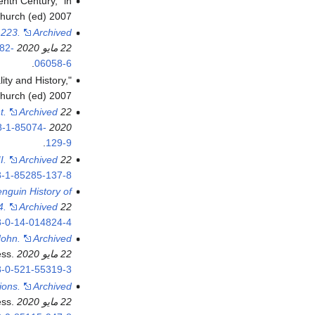
enth Century," in
hurch (ed) 2007.
1223.
Archived
22 مايو 2020 at the
82-
.
06058-6
ity and History,"
Church (ed) 2007.
t.
Archived
8-1-85074-
2020 at the
.
129-9
I.
Archived
-1-85285-137-8
nguin History of
22 مايو 2020 at the
Archived
4.
-0-14-014824-4
John.
Archived
22 مايو 2020 at the
ss.
-0-521-55319-3
ions.
Archived
22 مايو 2020 at the
ss.