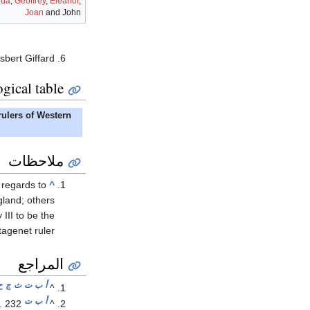
lda
,
Geoffrey
,
Eleanor
,
Joan
and John
sbert Giffard
gical table
rulers of Western
ملاحظات
 regards to
^
gland; others
III to be the
tagenet ruler.
المراجع
أ
ب
ت
ث
ج
ح
^
أ
ب
ت
p. 232
^