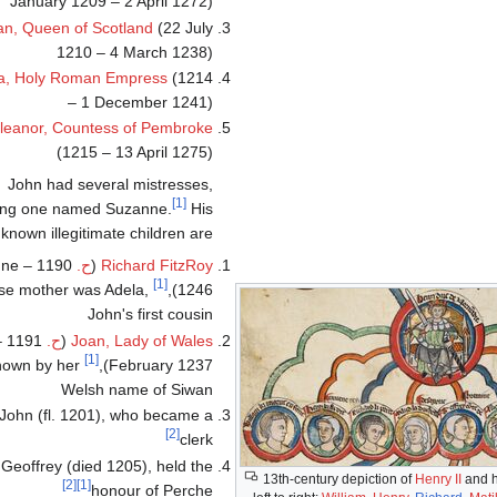
January 1209 – 2 April 1272)
an, Queen of Scotland
(22 July
1210 – 4 March 1238)
la, Holy Roman Empress
(1214
– 1 December 1241)
leanor, Countess of Pembroke
(1215 – 13 April 1275)
John had several mistresses,
[1]
ding one named Suzanne.
His
known illegitimate children are:
Richard FitzRoy
(
ح.
 – June
[1]
se mother was Adela,
1246),
John's first cousin
Joan, Lady of Wales
(
ح.
91 –
[1]
nown by her
February 1237),
Welsh name of Siwan
John (fl. 1201), who became a
[2]
clerk
Geoffrey (died 1205), held the
13th-century depiction of
Henry II
and hi
[2]
[1]
honour of Perche