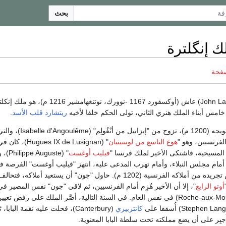
بحث
 إنگلترة
صفحة
(John Lackland) عاش (أوكسفورد 1167 -نوورك، نوتنغهامشير 1216 م)، هو مل
ريتشارد قلب الأسد
.
بعد فترة قصيرة من تتويجه (1200 م)، تزوج من "إيزابيل 
 الفرنسيين، وهو "
هوغ التاسع من لوسينيان
" (ugues IX de Lusignan
المسيحية، فاشتكى الأخير لملك فرنسا "
فيليب أوغست
" (Auguste
مام مجلس النبلاء، وأمام تهرب المدعى عليه، انتهز "فيليب أوغست" الفرصة ف
وبموافقة من المجلس تجريده من أملاكه الفرنسية (1202 م). حاول "جون" أن يستعيد أملاكه، فت
أوتو الرابع
"، إلا أن الأخير هُزِم أمام الفرنسيين، ثم لاقى "جون" نفس المصير ف
"روش أو مولن" (Roche-aux-Moines) في نفس العام. في السنة التالية، أصَّر الملك على رفض تعيي
كانتربيري
(Canterbury)، فحلت عليه نقمة البابا،
ُجبِر على أن يضع مملكته تحت سلطة البابا المعنوية.