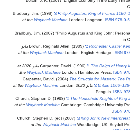
Bolton, J. K. (2007) "English Economy in the Early Thirte
C
Bradbury, Jim. (1998)
Philip Augustus, King of France 1180–
Wayback Machine
London: Longman.
ISBN
978-0-5
Bradbury, Jim. (2007) "Philip Augustus and King John: Personal
in 
Rochester Castle: Ken
Brown, Reginald Allen. (1989)
22 مايو
Wayback Machine
London: English Heritage.
ISBN
97
The Reign of Henry II
Carpenter, David. (1996)
22 مايو 2020 at
.
the
Wayback Machine
London: Hambledon Press.
ISBN
978
Carpenter, David. (2004)
The Struggle for Mastery: The Pe
Wayback Machine
London:
Britain 1066–128
.
Penguin.
ISBN
978
Church, Stephen D. (1999)
The Household Knights of King 
Wayback Machine
Cambridge: Cambridge University Pre
.
ISBN
978
Church, Stephen D. (ed) (2007)
King John: New Interpretat
Wayback Machine
Woodbridge, UK: Boydell Pre