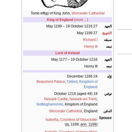
Tomb effigy of King John,
Worcester Cathedral
King of England
(more ...)
العهد
27 May 1199 – 19 October 1216
التتويج
27 May 1199
سبقه
Richard I
تبعه
Henry III
Lord of Ireland
العهد
May 1177 – 19 October 1216
تبعه
Henry III
وُلِد
24 December 1166
Beaumont Palace
,
Oxford
,
Kingdom of
England
توفي
19 October 1216 (aged 49)
Newark Castle
,
Newark-on-Trent
,
Nottinghamshire
, Kingdom of England
الدفن
, England
Worcester Cathedral
Spouse
Isabella, Countess of Gloucester
)
m.
1189;
ann.
1199
(
Isabella, Countess of Angoulême