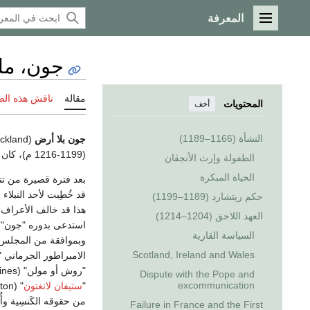
المعرفة
القائمة الرئيسية
جون، ملك
مقالة
ناقش هذه ال
المحتويات
أخف
النشأة (1166–1189)
جون بلا أرض
(1199-1216 م)، كان خامس أبناء الملك هنري الثاني، تولى الحكم خلفا لأخيه
الطفولة وإرث الأنجڤان
الحياة المبكرة
قد خُطِبت لأحد النبلاء
حكم ريتشارد (1189–1199)
هذا قد خالف الأعراف 
العهد اللاحق (1204–1214)
استدعى بدوره "جون" أ
السياسة القارية
Scotland, Ireland and Wales
الامبراطور الجرماني "
Dispute with the Pope and
excommunication
"
ستيفان لانغتون
" (Stephen Langton) أُسقفا على
من حقوقه الكَنسِية وأ
Failure in France and the First