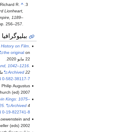
 Richard R.
^
rd Lionheart,
mpire, 1189–
pp. 256–257.
ببليوگرافيا
 History on Film
.
the original
on
22 مايو 2020.
and, 1042–1216.
22 مايو 2020 at the
Archived
N
0-582-38117-7
 Philip Augustus
Church (ed) 2007.
in Kings: 1075–
4 فبراير 2021 at the
Archived
25.
N
0-19-822741-8
 Loewenstein and
eller (eds) 2002.