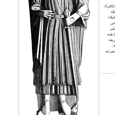
لترا)،
طه
بلاء
عن
على
لصت) هذه
يقة
،
مصرعه