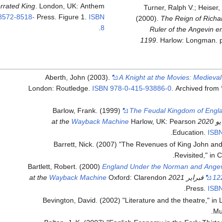
rrated King
. London, UK: Anthem
Turner, Ralph V.; Heiser,
8572-8518-
Press. Figure 1.
ISBN
(2000).
The Reign of Richa
.
8
Ruler of the Angevin e
1199
. Harlow: Longman. 
Aberth, John (2003).
A Knight at the Movies: Medieval
London: Routledge.
ISBN
978-0-415-93886-0
. Archived from
Barlow, Frank. (1999)
The Feudal Kingdom of Engl
Wayback Machine
Harlow, UK: Pearson
.
Education.
ISB
Barrett, Nick. (2007) "The Revenues of King John and
Revisited," in 
Bartlett, Robert. (2000)
England Under the Norman and Angev
Wayback Machine
Oxford: Clarendon
12
.
Press.
ISB
Bevington, David. (2002) "Literature and the theatre," in
Mu