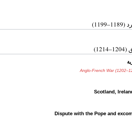
1199)
121)
ية
Anglo-French War (1202–1
Scotland, Irela
Dispute with the Pope and exco