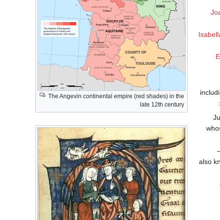
Jo
Isabel
E
inclu
The Angevin continental empire (red shades) in the
late 12th century
1190
who
11
also k