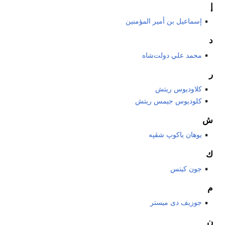
إ
إسماعيل بن أمير المؤمنين
د
محمد علي دولت‌شاه
ر
كلاوديوس ريتش
كلوديوس جيمس ريتش
ش
يوهان ياكوپ شڤپه
ك
جون كيتس
م
جوزيف دى ميستر
ن