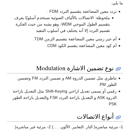
ما يلي:
تردد معين المضاعفة بتقسيم التردد FDM .
ملحوظة: الاتصالات بالألياف الضوئية تستخدم أسلوبًا يعرف
بتقسيم الطول الموجي WDM، وهو يشبه من حيث الفكرة
تقسيم التردد إلا أنه يختلف في أسلوب التنفيذ
أم حيز زمني معين المضاعفة بتقسيم الزمن TDM.
أم كود معين المضاعفة بتقسم الكود CDM.
نوع تضمين الاشارة Modulation
تناظري مثل تضمين الذروة AM و تضمين التردد FM وتضمين
الطور PM.
رقمي أو يسمى تعديل ازاحي Shift-Keying مثل التعديل بازاحة
الذروة ASK و التعديل بازاحة التردد FSK والتعديل بازاحة الطور
PSK
أنواع الاتصالات
1- مرئية مباشره( النار .التعابير. الألون . ...) 2- مرئية غير مباشره(