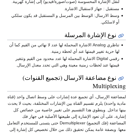
لنقل الإشارة المحسوسة (صوت/صورة/فيديو) إلى إشارة كهربية.
مستقبل : جهاز لاستقبال الاشارة.
وسط الارسال: الوسط بين المرسل و المستقبل قد يكون سلكي
أو لاسلكي.
نوع الإشارة المرسلة
تناظري Analog الاشارة المحملة لها عدد لا نهائي من القيم كما أن
لها حرية تغيير قيمتها عند أي لحظة زمنية.
رقمي Digital الاشارة المحملة لها عدد محدود من القيم وتتغير
قيمتها عند لحظات زمنية معينة وهي التي تحدد معدل الإرسال.
نوع مضاعفة الارسال (تجميع القنوات)
Multiplexing
لمضاعفة الإرسال، أي تجميع عدة إشارات على وسط اتصال واحد (قناة
مادية واحدة) يلزم تقسيم القناة بين الإشارات المختلفة، بحيث لا يحدث
بينها تداخل. وينطوي هذا التقسيم على تغيير خاصية من خصائص كل
إشارة، على أن تعود الإشارة إلى طبيعتها الأصلية في جهاز فك
المضاعفة (فك التجميع) Demultiplexer حتى يتسنى للمستخدم التعامل
معها. وبصفة عامة يمكن تحقيق ذلك من خلال تخصيص كل إشارة إلى