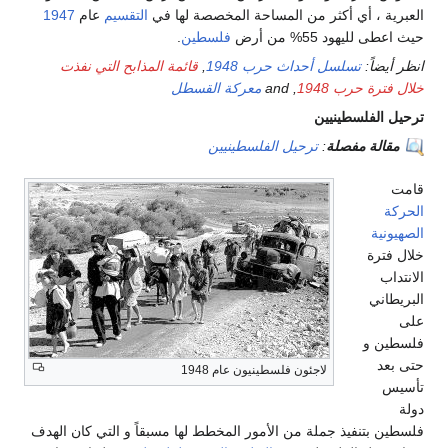
 أي أكثر من المساحة المخصصة لها في
التقسيم
عام
1947
ود 55% من أرض
فلسطين
.
:
تسلسل أحداث حرب 1948
,
قائمة المذابح التي نفذت
حرب 1948
, and
معركة القسطل
لسطينيين
 مفصلة
:
ترحيل الفلسطينيين
و
لاجئون فلسطينيون عام 1948
نفيذ جملة من الأمور المخطط لها مسبقاً و التي كان الهدف