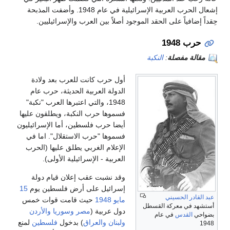
إشعال الحرب العربية الإسرائيلية في عام 1948. وأضفت المذبحة
فياً على الحقد الموجود أصلاً بين العرب والإسرائيليين.
1948
 مفصلة
:
النكبة
أول حرب كانت للعرب بعد ولادة
الدولة العربية الحديثة، حرب عام
1948، والتي اعتبرها العرب "نكبة"
فسموها حرب النكبة، ويطلقون عليها
أيضا حرب فلسطين، أما الإسرائيليون
فسموها "حرب الاستقلال". اما في
الإعلام الغربي يطلق عليها (الحرب
العربية - الإسرائيلية الأولى).
وقد نشبت عقب إعلان قيام دولة
إسرائيل على أرض فلسطين يوم
15
ر الحسيني
مايو
1948
حيث قامت قوات خمس
ي معركة القسطل
دول عربية (
مصر
وسوريا
والأردن
لقدس
في عام
ولبنان
والعراق
) بدخول
فلسطين
لمنع