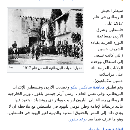
جيش
 في عام
لى
وشرق
ساعدة
ربية بقيادة
حسين
نت تسعى
ال ووحدة
لعربية بناء
دخول القوات البريطانية للقدس عام 1917
سلات
اهون)،
ق
معاهدة سايكس بيكو
وخضعت الأردن وفلسطين للإنتداب
. وفي نفس العام ، ارسل آرثر جيمس بلفور ، وزير الخارجية
 رسالة إلى البارون ليونيب وولتر دي روتشيلد ، يتعهد فيها
يطانيا لإقامة وطن قومي لليهود في فلسطين مع ملاحظة ان لا
إلى المس بالحقوق المدنية والدينية لغير اليهود في فلسطين،
رف فيما بعد
بوعد بلفور
.
يصل وايزمان