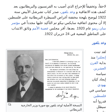
تخفيفاً للإحراج الذي أصيب به الفرنسيون والبريطانيون بعد
الاتفاقية و
وعد بلفور
، صدر كتاب تشرشل الأبيض سنة
 ليوضح بلهجة مخففة أغراض السيطرة البريطانية على فلسطين.
توى اتفاقية سايكس-بيكو تم التأكيد عليها مجدداً في
مؤتمر
عام 1920. بعدها، أقر مجلس
عصبة الأمم
وثائق الانتداب
معنية في 24 حزيران 1922.
ذ
ن
ي
النسخة الأصلية لوعد بلفور مع صورة وزير الخارجية
البريطاني