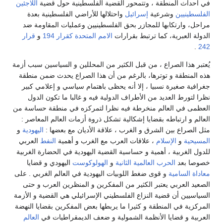
 المنطقة ، وتتمحور القضية الفلسطينية حول قضية
اللاجئين
ين
وشرعية
إسرائيل
واحتلالها للأراضي الفلسطينية بعدة
رتكابها للمجازر بحق الفلسطينيين وعمليات المقاومة ضد
عبرية، كما ترتبط بقرارات
الامم المتحدة
كقرار 194
و
قرار
ا الصراع ، من قبل الكثير من المحللين و السياسين سبب أزمة
قة و توترها، بالرغم من أن هذا الصراع يحدث ضمن منطقة
غيرة نسبيا ، إلا أنه يحظى باهتمام سياسي و إعلامي كبير
ط العديد من الأطراف الدولية فيه و غالبا ما تكون الدول
ي العالم منخرطة فيه نظرا لتمركزه في منطقة حساسة من
ارتباطه بقضايا إشكالية تشكل ذروة أزمات العالم المعاصر :
ع بين الشرق و الغرب ، علاقة الأديان مع بعضها :
اليهودية
و
و
الإسلام
، علاقات العرب مع الغرب و أهمية
النفط
العربي
ربية ، أهمية و حساسية القضية اليهودية في الحضارة الغربية
عد
الحرب العالمية الثانية
و
الهولوكوست
اليهودي و قضايا
سامية
و قوى ضغط اللوبيات اليهودية في العالم الغربي . على
عربي يعتبر الكثير من المفكرين و المنظرين العرب و حتى
 أن قضية النزاع الفلسطيني الإسرائيلي هي القضية و الأزمة
في المنطقة و كثيرا ما يربطها بعض المفكرين بقضايا النهضة
 قضايا الأنظمة الشمولية و ضعف الديمقراطيات في
العالم