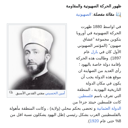
كة الصهيونية والمقاومة
 مفصلة
:
الصهيونية
في اواسط 1880 ظهرت
صهيونية في أوروبا
جموعة "عشاق
لمؤتمر الصهيوني
ن في
بازل
عام
). وطالبت هذه الحركة
ة خاصة باليهود ؛
د من الصهاينة ان
الدولة يجب أن
مكان الدولة
اليهودية ، المنطقة
أمين الحسيني
مفتي القدس الأسبق
ف باسم
فلسطين
.
طين حينئذ جزءا من
ثمانية
و تحضى بحكم محلي (ولاية) ، وكانت المنطقة مأهولة
نين العرب بشكل رئيسي (ظل اليهود يشكلون نسبة اقل من
).
1920