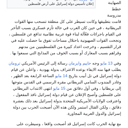
إعلان تأسيس دولة إسرائيل على أرض فلسطين
بيقها وكانت تسيطر على كل منطقة تنسحب منها القوات
ة ، في حين كان العرب في حالة تأزم عسكري بسبب التأخر
 باجرائات فعّآلة لبناء قوة عربية نظامية تدافع عن فلسطين ،
قوات الصهيونية باحتلال مساحات تفوق ما حصلت عليه في
سيم ، وخرجت اعداد كبيرة من الفلسطينيين من مدنهم
بب المعارك أو بسبب الخوف من المذابح التي سمعوا بها .
وجه
حاييم وايزمان
رسالة إلى الرئيس الأمريكي
ترومان
 منه الايفاء بوعده الاعتراف بدولة يهودية ، واعلن عن قيام
ئيل في تل أبيب بتاريخ
14 مايو
الساعة الرابعة بعد الظهر ،
مندوب السامي البريطاني مقره الرسمي في القدس متوجها
نيا ، وفي أول دقائق من
15 مايو
انتهى الانتداب البريطاني
ن وأصبح الإعلان عن قيام دولة إسرائيل نافذ المفعول ،
لولايات الأمريكية المتحدة بدولة إسرائيل بعد ذلك بعشرة
لكن القتال استمر ولكن هذه الآن أصبحت الحرب بين دولة
الدول العربية المجاورة.
 الحرب كانت إسرائيل قد أصبحت واقعا ، وسيطرت على