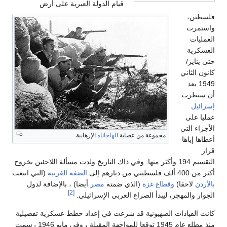
قيام الدولة العبرية على أرض
ني
ت
تي
مجموعة من عصابة
الهاجاناه
الإرهابية
ها
التقسيم 194 وأكثر منها. وفي ذاك التاريخ ولدت مسألة اللاجئين بخروج
الضفة الغربية
(التي اتبعت
حقا)
وقطاع غزة
(الذي ضمته
مصر
أيضا) ، بالإضافة لدول
[2]
لمهجر، ليبدأ الصراع العربي الإسرائيلي.
يادات الصهيونية قد شرعت في إعداد خطط عسكرية تفصيلية
منذ مطلع عام 1945 توقعا للمواجهة المقبلة ، وفي مايو 1946 رسمت