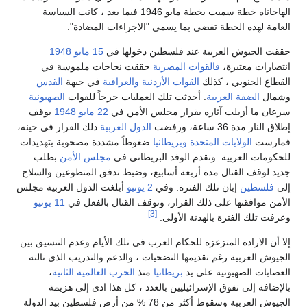
الهاجاناه خطة سميت بخطة مايو 1946 فيما بعد ، كانت السياسة
ذه الخطة تقضي بما يسمى "الاجراءات المضادة".
يوش العربية عند فلسطين دخولها في
15 مايو
1948
معتبرة،
فالقوات المصرية
حققت نجاحات ملموسة في
جنوبي ، كذلك
القوات الأردنية
والعراقية
في جبهة
القدس
ضفة الغربية
. أحدثت تلك العمليات حرجاً للقوات
الصهيونية
 أزيلت آثاره بقرار مجلس الأمن في
22 مايو
1948
بوقف
 ساعة، ورفضت
الدول العربية
ذلك القرار في حينه،
الولايات المتحدة
وبريطانيا
ضغوطاً مشددة مصحوبة بتهديدات
العربية. وتقدم الوفد البريطاني في
مجلس الأمن
بطلب
 القتال مدة أربعة أسابيع، وضبط تدفق المتطوعين والسلاح
ين
إبان تلك الفترة. وفي
2 يونيو
أبلغت الدول العربية مجلس
فقتها على ذلك القرار، وتوقف القتال بالفعل في
11 يونيو
[3]
 الفترة بالهدنة الأولى.
ارادة المتزعزة للحكام العرب في تلك الأيام وعدم التنسيق بين
عربية رغم تقديمها التضحيات ، والدعم والتدريب الذي نالته
الصهيونية على يد
بريطانيا
منذ
الحرب العالمية الثانية
،
إلى تفوق الإسرائيليين بالعدد ، كل هذا ادى إلى هزيمة
الجيوش العربية وسقوط أكثر من 78 % من أرض فلسطين بيد الدولة