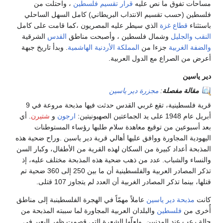
فوق ما نص عليه
قرار تقسيم فلسطين
، واحتلت من
حسب تقسيم الانتداب البريطاني) كامل السهل الساحلي
طاع غزة
الذي سيطر عليه المصريون ،كما قامت على كامل
جليل
وشمال فلسطين ، وأصبحت مناطق
القدس
الشرقية
غربية
جزءا من
المملكة الأردنية الهاشمية
. وبدأ تاريخ جبهة
لصراع مع الدول العربية.
 مفصلة
:
مجزرة دير ياسين
قرية فلسطينية، تقع غربي القدس حدثت فيها مذبحة مروعة في 9
يتين:
ارجون
و
شتيرن
. أي
ين من توقيع معاهدة سلام طلبها رؤساء المستوطنات
المجاورة ووافق عليها أهالي قرية دير ياسبن .وراح ضحية هذه
عداد كبيرة من السكان لهذه القرية من الأطفال، وكبار السن
الشباب. عدد من ذهب ضحية هذه المذبحة مختلف عليه، إذ
تذكر المصادر العربية والفلسطينية أن ما بين 250 إلى 360 ضحية تم
 تذكر المصادر الغربية أن العدد لم يتجاوز 107 قتلى.
حة دير ياسين
عاملاً مهمّاً في الهجرة الفلسطينبة إلى مناطق
فلسطين
والبلدان العربية المجاورة لما سببته المذبحة من
عند المدنيين. ولعلّها الشعرة التي قصمت ظهر البعير في