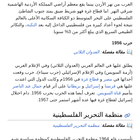
نهر الأردن بينما يقع معظم أراضي المملكة الأردنية الهاشمية
هر. اما قطاع غزة فهو شريط ضيق يمتد جنوب الشاطئ
 على البحر المتوسط ذو الكثافة السكانية الأعلى بالعالم
ء أعداد كبيرة من فلسطينيي الداخل إليه بعد
النكبة
، والتكاثر
يع الذي يبلغ أكثر من 3% سنويا.
 مفصلة
:
العدوان الثلاثي
ا في العالم العربي (العدوان الثلاثي) وفي الإعلام الغربي
سويس) وفي الإعلام الإسرائيلي (حرب سيناء)، حرب وقعت
في
مصر
و
قطاع غزة
في 1956م وكانت الدول التي اعتدت
فرنسا
و
إسرائيل
و
بريطانيا
على أثر قيام
جمال عبد الناصر
ة السويس
. تعرف أيضا هذه الحرب بحرب 1956. دام احتلال
طاع غزة فيها عدة أشهر استمر حتى 1957.
مة التحرير الفلسطينية
 مفصلة
:
منظمة التحرير الفلسطينية
تأسست عام 1964 منظمة التحرير الفلسطينية كمنظمة سياسية شبه