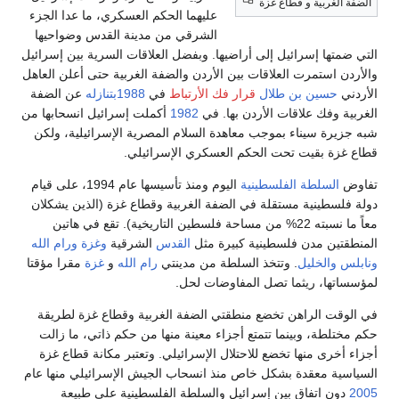
ربية و قطاع غزة
عليهما الحكم العسكري، ما عدا الجزء
الشرقي من مدينة القدس وضواحيها
ا إسرائيل إلى أراضيها. وبفضل العلاقات السرية بين إسرائيل
ستمرت العلاقات بين الأردن والضفة الغربية حتى أعلن العاهل
سين بن طلال
قرار فك الأرتباط
في
1988بتنازله
عن الضفة
فك علاقات الأردن بها. في
1982
أكملت إسرائيل انسحابها من
 سيناء بموجب معاهدة السلام المصرية الإسرائيلية، ولكن
 بقيت تحت الحكم العسكري الإسرائيلي.
سلطة الفلسطينية
اليوم ومنذ تأسيسها عام 1994، على قيام
ينية مستقلة في الضفة الغربية وقطاع غزة (الذين يشكلان
معاً ما نسبته 22% من مساحة فلسطين التاريخية). تقع في هاتين
ن مدن فلسطينية كبيرة مثل
القدس
الشرقية
وغزة
ورام الله
الخليل
. وتتخذ السلطة من مدينتي
رام الله
و
غزة
مقرا مؤقتا
، ريثما تصل المفاوضات لحل.
 الراهن تخضع منطقتي الضفة الغربية وقطاع غزة لطريقة
ة، وبينما تتمتع أجزاء معينة منها من حكم ذاتي، ما زالت
ى منها تخضع للاحتلال الإسرائيلي. وتعتبر مكانة قطاع غزة
 معقدة بشكل خاص منذ انسحاب الجيش الإسرائيلي منها عام
اتفاق بين إسرائيل والسلطة الفلسطينية على طبيعة