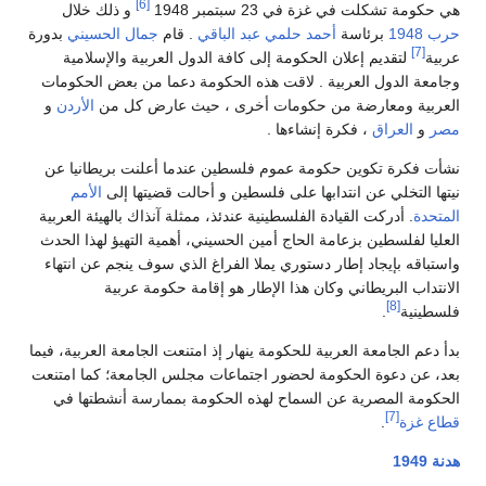
[6]
كلت في غزة في 23 سبتمبر 1948
و ذلك خلال
برئاسة
أحمد حلمي عبد الباقي
. قام
جمال الحسيني
بدورة
قديم إعلان الحكومة إلى كافة الدول العربية والإسلامية
دول العربية . لاقت هذه الحكومة دعما من بعض الحكومات
ومعارضة من حكومات أخرى ، حيث عارض كل من
الأردن
و
عراق
، فكرة إنشاءها .
ة تكوين حكومة عموم فلسطين عندما أعلنت بريطانيا عن
خلي عن انتدابها على فلسطين و أحالت قضيتها إلى
الأمم
أدركت القيادة الفلسطينية عندئذ، ممثلة آنذاك بالهيئة العربية
لسطين بزعامة الحاج أمين الحسيني، أهمية التهيؤ لهذا الحدث
بإيجاد إطار دستوري يملا الفراغ الذي سوف ينجم عن انتهاء
البريطاني وكان هذا الإطار هو إقامة حكومة عربية
[8]
.
جامعة العربية للحكومة ينهار إذ امتنعت الجامعة العربية، فيما
دعوة الحكومة لحضور اجتماعات مجلس الجامعة؛ كما امتنعت
المصرية عن السماح لهذه الحكومة بممارسة أنشطتها في
[7]
.