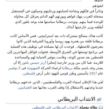
ي فلكهم وبحاجة لحمايتهم ورعايتهم وسيكون في المستقبل
رب ينهك قواهم ويورثهم الهم الدائم يعرقل كل محاولة
ما بينهم. وتوجت بريطانيا سياستها هذه بوعد بلفور الذي
ر خارجيتها آنذاك.
ك مصالح مشتركة ذات بعد استراتيجي، ففي الأساس كانت
قلقة من هجرة يهود روسيا وأوروبا الشرقية الذين كانوا
للاضطهاد.. فوجدت أن لها مصلحة في توظيف هذه العملية
ج توسعها في الشرق الأوسط، فحولت قوافل المهاجرين إلى
د صدور الوعد، وقامت بتوفير الحماية لهم والمساعدة
فما كان من وزير خارجية إنجلترا
آرثر جيمس بلفور
إلا أن
 باسم ملكة
بريطانيا
لزعماء الحركة
الصهيونية
في
2 نوفمبر
بتأسيس وطن قومي لليهود على أرض
فلسطين
.
لإعلان استياء العرب والفلسطينيين ، الذين خدعتهم بريطانيا
تهم بالاستقلال إذا وقف العرب بجانبها ضد
العثمانيين
.
نتداب البريطاني
 مفصلة
:
الانتداب البريطاني على فلسطين