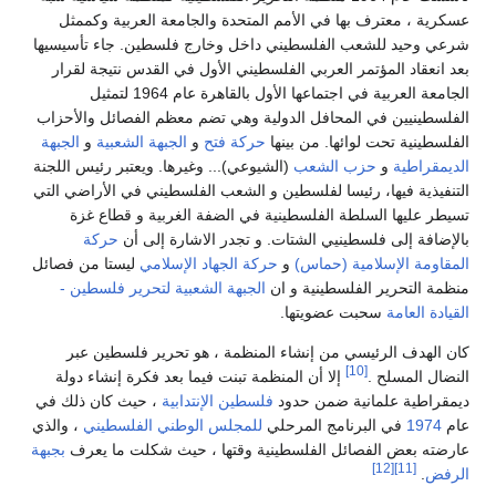
معترف بها في الأمم المتحدة والجامعة العربية وكممثل
د للشعب الفلسطيني داخل وخارج فلسطين. جاء تأسيسيها
د المؤتمر العربي الفلسطيني الأول في القدس نتيجة لقرار
الجامعة العربية في اجتماعها الأول بالقاهرة عام 1964 لتمثيل
يين في المحافل الدولية وهي تضم معظم الفصائل والأحزاب
ة تحت لوائها. من بينها
حركة فتح
و
الجبهة الشعبية
و
الجبهة
ية
و
حزب الشعب
(الشيوعي)... وغيرها. ويعتبر رئيس اللجنة
 فيها، رئيسا لفلسطين و الشعب الفلسطيني في الأراضي التي
ها السلطة الفلسطينية في الضفة الغربية و قطاع غزة
إلى فلسطينيي الشتات. و تجدر الاشارة إلى أن
حركة
الإسلامية (حماس)
و
حركة الجهاد الإسلامي
ليستا من فصائل
حرير الفلسطينية و ان
الجبهة الشعبية لتحرير فلسطين -
عامة
سحبت عضويتها.
ف الرئيسي من إنشاء المنظمة ، هو تحرير فلسطين عبر
[10]
مسلح .
إلا أن المنظمة تبنت فيما بعد فكرة إنشاء دولة
ة علمانية ضمن حدود
فلسطين الإنتدابية
، حيث كان ذلك في
في البرنامج المرحلي
للمجلس الوطني الفلسطيني
، والذي
عض الفصائل الفلسطينية وقتها ، حيث شكلت ما يعرف
بجبهة
[12]