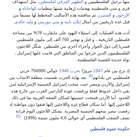
ل الفلسطينيين و
التطهير العرقي لفلسطين
، مثل استهداف
ن فلسطينية بهجمات إرهابية شنتها منظمات
الهاجاناه
و
الشتيرن
تم مناقشة هذه الأساليب المخطط لها مسبقاً من
اريخيين من أمثال
إيلان بابيه
و
بيني موريس
و
وليد خالدي
.
أدت هذه العمليات إلى استيلاء اليهود على مايقارب 78% من مساحة
فلسطين التاريخية ، و قتل و تهجير 750 ألف إلى مليون فلسطيني
 دول الجوار وأجزاء أخرى من فلسطين. شكّل اللاجئون
ون الذين خرجوا من المناطق التي قامت عليها إسرائيل ،
ة للقضية الفلسطينية.
ن عام
1947
مرورًا
بحرب 1948
حوالي 750000 عربي
[4]
عن بلداتهم
. بعد نهاية الحرب تقسمت منطقة الانتداب بين
الأردن ومصر حيث منحت إسرائيل الجنسية الإسرائيلية لمن
 حدودها فقط ورفضت عودة النازحين العرب من خارج هذه
ما الأردن فمنحت جنسيتها لسكان الضفة الغربية بما في ذلك
ليها. أما سكان قطاع غزة واللاجئين إليها فبقوا دون مواطنة إذ
 منحهم الجنسية المصرية. يشكل اللاجئون اليوم قرابة
[5]
سطيني أي حوالي 4,6 مليون نسمة (1995) .
موم فلسطين