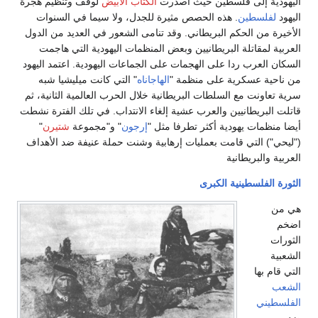
 إلى فلسطين حيث اصدرت
الكتاب الأبيض
لوقف وتنظيم هجرة
سطين
. هذه الحصص مثيرة للجدل، ولا سيما في السنوات
ن الحكم البريطاني. وقد تنامى الشعور في العديد من الدول
مقاتلة البريطانيين وبعض المنظمات اليهودية التي هاجمت
عرب ردا على الهجمات على الجماعات اليهودية. اعتمد اليهود
 عسكرية على منظمة "
الهاجاناه
" التي كانت ميليشيا شبه
نت مع السلطات البريطانية خلال الحرب العالمية الثانية، ثم
ريطانيين والعرب عشية إلغاء الانتداب. في تلك الفترة نشطت
ات يهودية أكثر تطرفا مثل "
إرجون
" و"مجموعة
شتيرن
"
التي قامت بعمليات إرهابية وشنت حملة عنيفة ضد الأهداف
لبريطانية
فلسطينية الكبرى
ها
ي