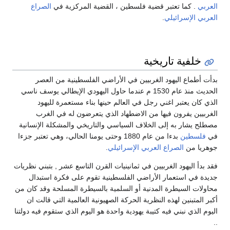
ما تعتبر قضية فلسطين ، القضية المركزية في
الصراع
إسرائيلي
.
ية تاريخية
ع اليهود الغربيين في الأراضي الفلسطينية من العصر
الحديث منذ عام 1530 م عندما حاول اليهودي الإيطالي يوسف ناسي
يعتبر اغني رجل في العالم حينها بناء مستعمرة لليهود
يفرون فيها من الاضطهاد الذي يتعرضون له في الغرب
ر به إلى الخلاف السياسي والتاريخي والمشكلة الإنسانية
ين
بدءا من عام 1880 وحتى يومنا الحالي، وهي تعتبر جزءا
ن
الصراع العربي الإسرائيلي
.
ليهود الغربيين في ثمانينيات القرن التاسع عشر , بتبني نظريات
استعمار الأراضي الفلسطينية تقوم على فكرة استبدال
لسيطرة المدنية أو السلمية بالسيطرة المسلحة وقد كان من
نين لهذه النظرية الحركة الصهيونية العالمية التي قالت ان
 نبني فيه كتيبة يهودية واحدة هو اليوم الذي ستقوم فيه دولتنا