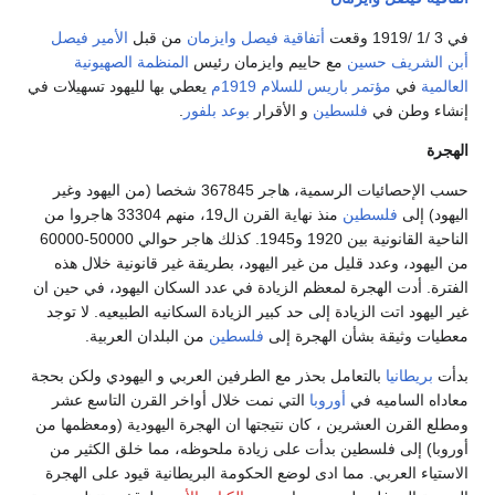
أتفاقية فيصل وايزمان
من قبل
الأمير فيصل
يف حسين
مع حاييم وايزمان رئيس
المنظمة الصهيونية
ي
مؤتمر باريس للسلام 1919م
يعطي بها لليهود تسهيلات في
طن في
فلسطين
و الأقرار
بوعد بلفور
.
حسب الإحصائيات الرسمية، هاجر 367845 شخصا (من اليهود وغير
لى
فلسطين
منذ نهاية القرن ال19، منهم 33304 هاجروا من
الناحية القانونية بين 1920 و1945. كذلك هاجر حوالي 50000-60000
، وعدد قليل من غير اليهود، بطريقة غير قانونية خلال هذه
دت الهجرة لمعظم الزيادة في عدد السكان اليهود، في حين ان
 اتت الزيادة إلى حد كبير الزيادة السكانيه الطبيعيه. لا توجد
ثيقة بشأن الهجرة إلى
فلسطين
من البلدان العربية.
انيا
بالتعامل بحذر مع الطرفين العربي و اليهودي ولكن بحجة
لساميه في
أوروبا
التي نمت خلال أواخر القرن التاسع عشر
رن العشرين ، كان نتيجتها ان الهجرة اليهودية (ومعظمها من
لى فلسطين بدأت على زيادة ملحوظه، مما خلق الكثير من
العربي. مما ادى لوضع الحكومة البريطانية قيود على الهجرة