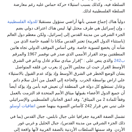
يه، وكذلك بسبب استيلاء حركة حماس عليه رغم معارضة
فلسطينية لذلك.
اك إجماع ضمني بأنها أراضي ستؤول مستقبلا
للدولة الفلسطينية
رائيل هي طرف محتل لها. ليس هناك اعتراف دولي بضم
شرقي من مدينة القدس إلى إسرائيل، ولكن معظم دول العالم
 الدول العربية) تعتبر القدس مكانا ذا أهمية خاصة الذي من
يخضع لتسوية خاصة. وفي أساس الموقف الدولي تجاه هاتين
وجد القرار الأممي الذي صدر في نوفمبر 1967 والمرقم
ذي ينص على : "إقرار مبادي سلام عادل ودائم في الشرق
لقرار حيث ان مجلس الأمن إذ يعرب عن قلقه المتواصل
ع الخطر في الشرق الأوسط وإذ يؤكد عدم القبول بالاستيلاء
 بواسطة الحرب. والحاجة إلي العمل من أجل سلام دائم
طيع كل دولة في المنطقة أن تعيش فيه بأمن وإذ يؤكد أيضاً
لدول الأعضاء بقبولها ميثاق الأمم المتحدة قد التزمت بالعمل
وفقاً للمادة 2 من الميثاق". وقد اتفق الجانبان الفلسطيني والإسرائيلي
كأساس التسوية بينهما ضمن
اتفاقيات أوسلو
.
ة الغربية جغرافيا على جبال نابلس، جبال القدس (بما في
 الشرقي من مدينة القدس)، جبال الخليل و غربي غور
قد سمتها السلطات الأردنية بالضفة الغربية لأنها واقعة إلى