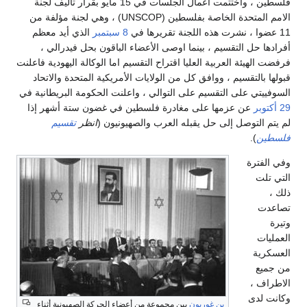
فلسطين ، واختتمت أعمال الجلسات في 15 مايو بقرار تأليف لجنة
الامم المتحدة الخاصة بفلسطين (UNSCOP) ، وهي لجنة مؤلفة من
8 سبتمبر
الذي أيد معظم
ل التقسيم ، بينما اوصى الأعضاء الباقون بحل فيدرالي ،
ئة العربية العليا اقتراح التقسيم اما الوكالة اليهودية فاعلنت
لتقسيم ، ووافق كل من الولايات الأمريكية المتحدة والاتحاد
 على التقسيم على التوالي ، واعلنت الحكومة البريطانية في
عن عزمها على مغادرة فلسطين في غضون ستة أشهر إذا
توصل إلى حل يقبله العرب والصهيونيون (
انظر
تقسيم
)
ة
،
ى
بن غوريون
بين مجموعة من أعضاء الحركة الصهيونية أثناء