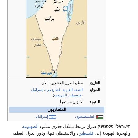
التاريخ
مطلع القرن العشرين - الآن
الموقع
الضفة الغربية
،
قطاع غزة
،
إسرائيل
(
فلسطين التاريخية
)
النتيجة
لا يزال مستمراً
المتحاربون
الفلسطينيون
إسرائيل
פלסטיני) صراع يرتبط بشكل جذري بنشوء
الصهيونية
ليهودية إلى
فلسطين
، والاستيطان فيها، ودور الدول العظمى