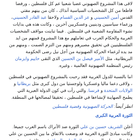
 المشروع الصهيوني غضبا شعبيا عم كل فلسطين ، ورفضا
 كل الشخصيات السياسية آنذاك ، كان من بينهم مفتي
ين الحسيني
و
عز الدين القسام
ولاحقا
عبد القادر الحسيني
،
اسيين ودينيين وعسكريين آخرين ، وكانت هذه هي بدايات
قاومة الشعبية في فلسطين . فيما تباينت مواقف الشخصيات
الحكام العرب في تعاملهم مع هذا المشروع فمنهم من ايد
يين في تحقيق مصيرهم ومنهم من التزم الصمت ، ومنهم من
عماء الحركة الصهيونية من أجل نيل رضى الحكومة
ة، مثل
الأمير فيصل بن الحسين
الذي التقى
حاييم وايزمان
ظمة الصهيونية العالمية ، وغيره.
بة للدول الغربية فقد رحبت بالمشروع الصهيوني في فلسطين
عما ماليا وعسكريا ولوجستيا من دول كبرى مثل
بريطانيا
و
لمتحدة
و
فرنسا
. والتي رأت في كون الدولة العبرية التي
اينة لإنشاءها في فلسطين ، تحقيقا لمصالحها في المنطقة.
:
الحركة الصهيونية وقضية فلسطين
ربية الكبرى
ريف حسين بن علي
الثورة ضد الأتراك باسم العرب جميعا.
دئ الثورة العربية قد وضعت بالاتفاق ما بين الحسين بن علي