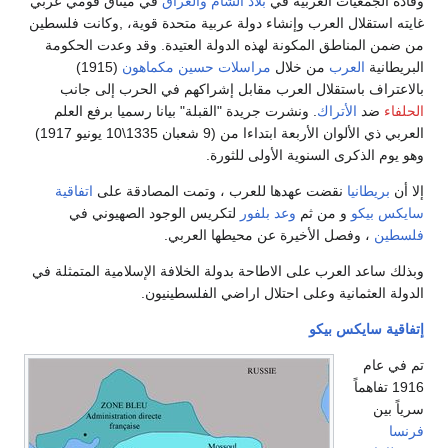
معيات العربية في
بلاد الشام
والعراق
في ميثاق قومي عربي
قلال العرب وإنشاء دولة عربية متحدة قوية، ,وكانت فلسطين
مناطق المكونة لهذه الدولة العتيدة. وقد وعدت الحكومة
ة
العرب
من خلال
مراسلات حسين مكماهون
(1915)
ف باستقلال العرب مقابل إشراكهم في الحرب إلى جانب
د
الأتراك
. ونشرت جريدة "القبلة" بيانا رسميا برفع العلم
العربي ذي الألوان الأربعة ابتداءا من (9 شعبان 1335\10 يونيو 1917)
لذكرى السنوية الأولى للثورة.
انيا
نقضت عهدها للعرب ، وتمت المصادقة على
اتفاقية
كو
و من ثم
وعد بلفور
لتكريس الوجود الصهيوني في
 وفصل الأخيرة عن محيطها العربي.
د العرب على الاطاحة بدولة الخلافة الإسلامية المتمثلة في
عثمانية وعلى احتلال اراضي الفلسطينيون.
ايكس بيكو
م
اهماً