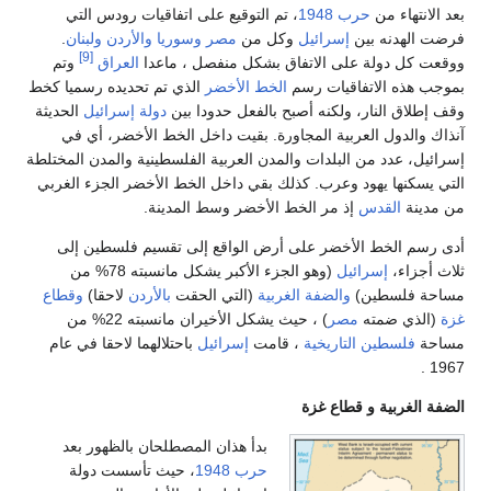
اء من
حرب 1948
، تم التوقيع على اتفاقيات رودس التي
دنه بين
إسرائيل
وكل من
مصر
وسوريا
والأردن
ولبنان
.
[9]
 دولة على الاتفاق بشكل منفصل ، ماعدا
العراق
وتم
ه الاتفاقيات رسم
الخط الأخضر
الذي تم تحديده رسميا كخط
 النار، ولكنه أصبح بالفعل حدودا بين
دولة إسرائيل
الحديثة
دول العربية المجاورة. بقيت داخل الخط الأخضر، أي في
عدد من البلدات والمدن العربية الفلسطينية والمدن المختلطة
ها يهود وعرب. كذلك بقي داخل الخط الأخضر الجزء الغربي
القدس
إذ مر الخط الأخضر وسط المدينة.
الخط الأخضر على أرض الواقع إلى تقسيم فلسطين إلى
ء،
إسرائيل
(وهو الجزء الأكبر يشكل مانسبته 78% من
لسطين)
والضفة الغربية
(التي الحقت
بالأردن
لاحقا)
وقطاع
ي ضمته
مصر
) ، حيث يشكل الأخيران مانسبته 22% من
سطين التاريخية
، قامت
إسرائيل
باحتلالهما لاحقا في عام
ربية و قطاع غزة
بدأ هذان المصطلحان بالظهور بعد
حرب 1948
، حيث تأسست دولة