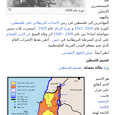
ين
ثورة عام 1936
ن إلى فلسطين في زمن
الانتداب البريطاني على فلسطين
،
م
1920
،
1921
و
ثورة البراق
عام
1929
. استمرت ثلاث سنين
بتداءا من عام
1936
-
1939
اثر وفاة الشيخ
عز الدين القسام
 الشرطة البريطانية في
جنين
. أعلن بعدها الإضراب العام
عظم المدن العربية الفلسطينية .
:
جيش الجهاد المقدس
لسطين
 مفصلة
:
تقسيم فلسطين
ق
ئة