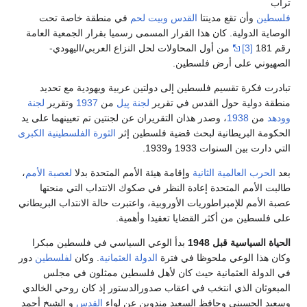
أن تقع مدينتا
القدس
وبيت لحم
في منطقة خاصة تحت
لدولية. كان هذا القرار المسمى رسميا بقرار الجمعية العامة
[3]
من أول المحاولات لحل النزاع العربي/اليهودي-
 على أرض فلسطين.
رة تقسيم فلسطين إلى دولتين عربية ويهودية مع تحديد
لية حول القدس في تقرير
لجنة پيل
من
1937
وتقرير
لجنة
1938
، وصدر هذان التقريران عن لجنتين تم تعيينهما على يد
البريطانية لبحث قضية فلسطين إثر
الثورة الفلسطينية الكبرى
 السنوات 1933 و1939.
العالمية الثانية
وإقامة هيئة الأمم المتحدة بدلا
لعصبة الأمم
،
مم المتحدة إعادة النظر في صكوك الانتداب التي منحتها
م للإمبراطوريات الأوروبية، واعتبرت حالة الانتداب البريطاني
ن من أكثر القضايا تعقيدا وأهمية.
اسية قبل 1948
بدأ الوعي السياسي في فلسطين مبكرا
 الوعي ملحوظا في فترة
الدولة العثمانية
. وكان
لفلسطين
دور
ة العثمانية حيث كان لأهل فلسطين ممثلون في مجلس
 الذي انتخب في اعقاب صدورالدستور إذ كان روحي الخالدي
حسيني وحافظ السعيد مندوين عن لواء
القدس
و الشيخ أحمد