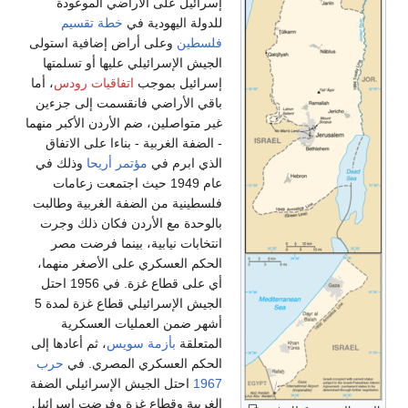
إسرائيل على الأراضي الموعودة
للدولة اليهودية في
خطة تقسيم
فلسطين
وعلى أراض إضافية استولى
الجيش الإسرائيلي عليها أو تسلمتها
إسرائيل بموجب
اتفاقيات رودس
، أما
باقي الأراضي فانقسمت إلى جزءين
غير متواصلين، ضم الأردن الأكبر منهما
- الضفة الغربية - بناءا على الاتفاق
الذي ابرم في
مؤتمر أريحا
وذلك في
عام 1949 حيث اجتمعت زعامات
فلسطينية من الضفة الغربية وطالبت
بالوحدة مع الأردن فكان ذلك وجرت
انتخابات نيابية، بينما فرضت مصر
الحكم العسكري على الأصغر منهما،
أي على قطاع غزة. في 1956 احتل
الجيش الإسرائيلي قطاع غزة لمدة 5
أشهر ضمن العمليات العسكرية
المتعلقة
بأزمة سويس
، ثم أعادها إلى
الحكم العسكري المصري. في
حرب
1967
احتل الجيش الإسرائيلي الضفة
الغربية وقطاع غزة وفرضت إسرائيل