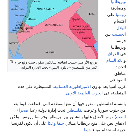
ى
ين
ق
ام
توزيع الأراضي حسب اتفاقية سايكس بيكو ، حيث وقع جزء
كبير من فلسطين - باللون البني - تحت الإدارة الدولية
 بعد تهاوي
الامبراطورية العثمانية
، المسيطرة على هذه
 في
الحرب العالمية الأولى
.
فلسطين ، تقرر فيها أن تقع المنطقة التي اقتطعت فيما بعد
 سوريا وعرفت
بفلسطين
تحت إدارة دولية (عدا
صحراء
يتم الاتفاق عليها بالتشاور بين بريطانيا وفرنسا وروسيا. ولكن
ص على منح بريطانيا مينائي
حيفا
وعكا
على أن يكون لفرنسا
خدام ميناء
حيفا
.