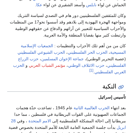
ن لواء
نابلس
وأسعد الشقيري عن لواء
عكا
.
قفين الفلسطينيين دور هام في التصدي لسياسة التتريك
ومواجهة الهجرة اليهودية إلى بلادهم وقد أسسوا نحو17 من المنظمات
السياسية للتعبير عن آرائهم والدفاع عن حقوقهم الوطنية
ثير منها بقضايا المنطقة والأمة العربية.
 أهم تلك الأحزاب والتنظيمات :
الجمعيات الإسلامية
،
الحزب الحر الفلسطيني
،
الحزب الشيوعي الفلسطيني
حرير الوطني)،
جماعة الإخوان المسلمين
،
حزب الزراع
ي
،
حزب الائتلاف الوطني
،
مؤتمر الشباب العربي
و
الحزب
[1]
لفلسطيني
.
كبة
رائيل
الحرب العالمية الثانية
عام 1945 ، تصاعدت حدّة هجمات
الصهيونية على القوات البريطانية في فلسطين ، مما حدا
 إلى احالة المشكلة الفلسطينية إلى
الامم المتحدة
، وفي
28
 جلسة الجمعية العامة التابعة للأمم المتحدة بخصوص قضية