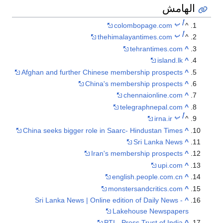
الهامش
أ
ب
colombopage.com
^
أ
ب
thehimalayantimes.com
^
tehrantimes.com
^
island.lk
^
Afghan and further Chinese membership prospects
^
China's membership prospects
^
chennaionline.com
^
telegraphnepal.com
^
أ
ب
irna.ir
^
China seeks bigger role in Saarc- Hindustan Times
^
Sri Lanka News
^
Iran's membership prospects
^
upi.com
^
english.people.com.cn
^
monstersandcritics.com
^
Sri Lanka News | Online edition of Daily News -
^
Lakehouse Newspapers
PTI - Press Trust of India
^