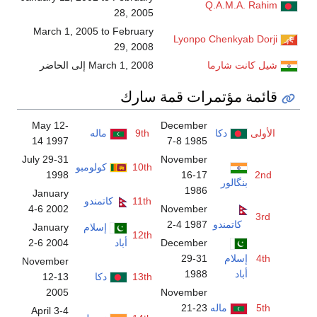
Q.A.M.A. Rahim
28, 2005
March 1, 2005 to February
Lyonpo Chenkyab Dorji
29, 2008
شيل كانت شارما
March 1, 2008 إلى الحاضر
قائمة مؤتمرات قمة سارك
May 12-
December
الأولى
دكا
9th
ماله
14 1997
7-8 1985
July 29-31
November
10th
كولومبو
1998
16-17
2nd
بنگالور
1986
January
11th
كاتمندو
4-6 2002
November
3rd
كاتمندو
2-4 1987
إسلام
January
12th
December
أباد
2-6 2004
4th
إسلام
29-31
November
أباد
1988
13th
دكا
12-13
2005
November
5th
ماله
21-23
April 3-4