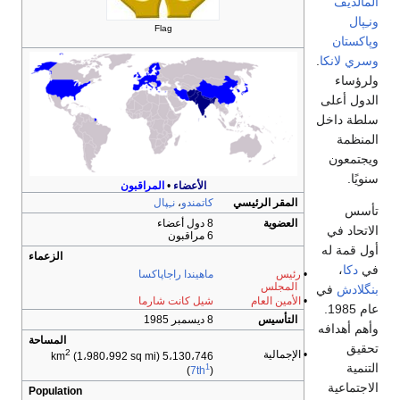
المالديڤ
ونـِپال
Flag
وپاكستان
وسري لانكا
.
ولرؤساء
الدول أعلى
سلطة داخل
المنظمة
ويجتمعون
سنويًا.
الأعضاء
•
المراقبون
المقر الرئيسي
كاتمندو
،
نـِپال
تأسس
العضوية
8 دول أعضاء
الاتحاد في
6 مراقبون
أول قمة له
الزعماء
في
دكا
،
•
رئيس
ماهيندا راجاپاكسا
المجلس
بنگلادش
في
•
الأمين العام
شيل كانت شارما
عام 1985.
التأسيس
8 ديسمبر 1985
وأهم أهدافه
المساحة
تحقيق
2
• الإجمالية
(1،980،992 sq mi)
5،130،746 km
التنمية
1
(
7th
)
الاجتماعية
Population