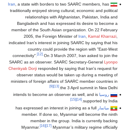
Iran
, a state with borders to two SAARC members, has
traditionally enjoyed strong cultural, economic and political
relationships with Afghanistan, Pakistan, India and
Bangladesh and has expressed its desire to become a
member of the South Asian organization. On 22 February
2005, the Foreign Minister of
Iran
,
Kamal Kharrazi
,
indicated Iran's interest in joining SAARC by saying that his
country could provide the region with "East-West
[12]
connectivity".
On 3 March 2007, Iran asked to join the
SAARC as an observer. SAARC Secretary-General
Lyonpo
Chenkyab Dorji
responded by saying that Iran's request for
observer status would be taken up during a meeting of
ministers of foreign affairs of SAARC member countries in
[9]
[13]
the 3 April summit in New Delhi.
روسيا
intends to become an observer as well, and is
[15]
[14]
supported by India.
ميانمار
has expressed an interest in joining as a full
member. If done so, Myanmar will become the ninth
member in the group. India is currently backing
[16]
[17]
Myanmar.
Myanmar’s military regime officially