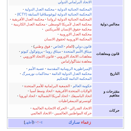
الاتحاد البرلماني الدولي
المحكمة الجنائية الدولية
·
محكمة العدل الدولية
·
المحكمة الجنائية الدولية ليوغوسلاڤيا السابقة (ICTY)
·
المحكمة الجنائية الدولية لرواندا
·
محكمة العدل الأفريقية
·
مجالس دولية
محكمة العدل لأمريكا الوسطى
·
محكمة العدل الكاريبية
·
محكمة حقوق الإنسان للأمريكتين
·
محكمة العدل الاوروبية
·
المحكمة الاوروبية لحقوق الانسان
قانون دولي
(
العام
·
الخاص
·
فوق وطني
)
·
ميثاق الأمم المتحدة
·
ميثاق روما
·
پروتوكول كيوتو
·
قانون ومعاهدات
معاهدات الاتحاد الاوروپي
·
قانون الاتحاد الاوروپي
·
معاهدة تشاگواراماس
الإمبراطورية الرومانية المقدسة
·
عصبة الأمم
·
التاريخ
محكمة العدل الدولية الدائمة
·
محاكمات نورمبرگ
·
المحكمة الدائمة للتحكيم
حكومة العالم
·
الجمعية البرلمانية للأمم المتحدة
·
الولايات المتحدة الأفريقية
·
اتحاد وسط آسيا
·
مقترحات و
مفاهيم
اتحاد الباسيفك
·
اتحاد أمريكا الشمالية
·
اتحاد اوروپا
·
كونسرتو الديمقراطيات
الاتحاد الفدرالي
·
الحركة الاتحادية العالمية
·
حركات
حركة المواطنين العالميين
·
الاتحاد العالمي
زعماء
سـارك
e
t
v
أظهر