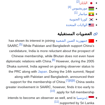
[2]
الياپان
[4]
موريشيوس
[1]
ميانمار
كوريا الجنوبية
الولايات المتحدة
العضويات المستقبلية
جمهورية الصين الشعبية
has shown its interest in joining
[5]
SAARC.
While Pakistan and Bangladesh support China's
candidature, India is more reluctant about the prospect of
Chinese membership, while Bhutan does not even have
[6]
diplomatic relations with China.
However, during the 2005
Dhaka summit, India agreed on granting observer status to
the PRC along with
Japan
. During the 14th summit, Nepal
along with Pakistan and Bangladesh, announced their
[7]
[8]
[9]
support for the membership of China.
China seeks
greater involvement in SAARC, however, finds it too early to
[10]
apply for full membership.
إندونسيا
intends to become an observer as well, and is
[11]
supported by Sri Lanka.