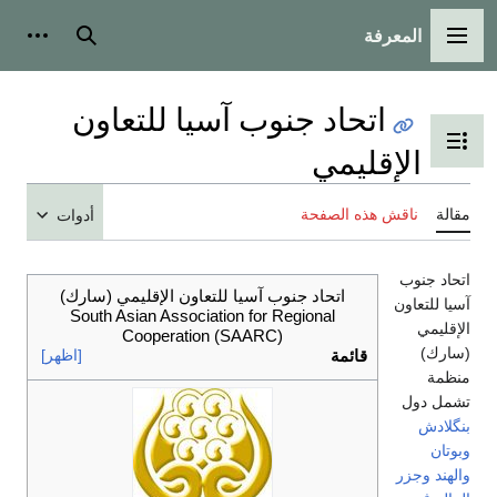
المعرفة
القائمة الرئيسية
بحث
أدوات
اتحاد جنوب آسيا للتعاون
تبديل عرض جدول المحتويات
الإقليمي
مقالة
ناقش هذه الصفحة
أدوات
اتحاد جنوب
اتحاد جنوب آسيا للتعاون الإقليمي (سارك)
آسيا للتعاون
South Asian Association for Regional
الإقليمي
Cooperation (SAARC)
(سارك)
قائمة
[اظهر]
منظمة
تشمل دول
بنگلادش
وبوتان
والهند
وجزر