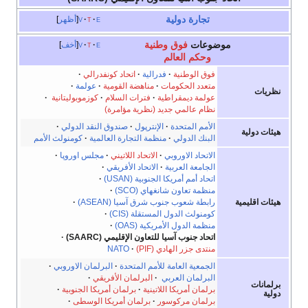
تجارة دولية
e
t
v
أظهر
موضوعات
فوق وطنية
e
t
v
أخف
وحكم العالم
فوق الوطنية
·
فدرالية
·
اتحاد كونفدرالي
·
متعدد الحكومات
·
مناهضة القومية
·
عولمة
·
نظريات
عولمة ديمقراطية
·
فترات السلام
·
كوزموبوليتانية
·
نظام عالمي جديد (نظرية مؤامرة)
الأمم المتحدة
·
الإنترپول
·
صندوق النقد الدولي
·
هيئات دولية
البنك الدولي
·
منظمة التجارة العالمية
·
كومنولث الأمم
الاتحاد الاوروبي
·
الاتحاد اللاتيني
·
مجلس اوروپا
·
الجامعة العربية
·
الاتحاد الأفريقي
·
اتحاد أمم أمريكا الجنوبية (USAN)
·
منظمة تعاون شانغهاي (SCO)
·
هيئات اقليمية
رابطة شعوب جنوب شرق آسيا (ASEAN)
·
كومنولث الدول المستقلة (CIS)
·
منظمة الدول الأمريكية (OAS)
·
اتحاد جنوب آسيا للتعاون الإقليمي (SAARC)
·
منتدى جزر الهادي (PIF)
·
NATO
الجمعية العامة للأمم المتحدة
·
البرلمان الاوروبي
·
البرلمان العربي
·
البرلمان الأفريقي
·
برلمانات
برلمان أمريكا اللاتينية
·
برلمان أمريكا الجنوبية
·
دولية
برلمان مركوسور
·
برلمان أمريكا الوسطى
·