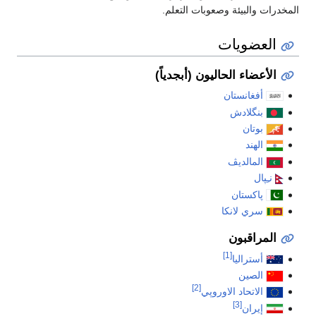
المخدرات والبيئة وصعوبات التعلم.
العضويات
الأعضاء الحاليون (أبجدياً)
أفغانستان
بنگلادش
بوتان
الهند
المالديڤ
نـِپال
پاكستان
سري لانكا
المراقبون
[1]
أستراليا
الصين
[2]
الاتحاد الاوروپي
[3]
إيران