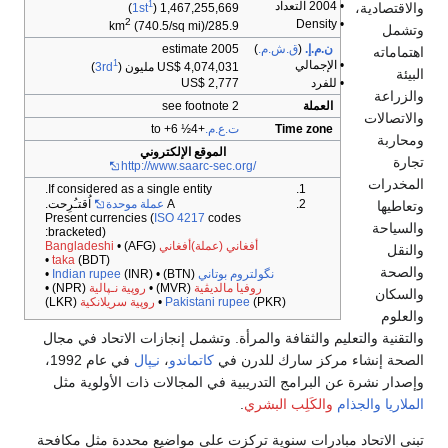
• 2004 التعداد
1
والاقتصادية،
)
1st
1,467,255,669 (
2
• Density
(740.5/sq mi)
285.9/km
وتشمل
ن.م.إ.
(
ق.ش.م.
)
2005 estimate
اهتماماته
• الإجمالي
1
US$ 4,074,031 مليون (
3rd
)
البيئة
• للفرد
US$ 2,777
والزراعة
العملة
see footnote 2
والاتصالات
Time zone
ت.ع.م.
+4½ to +6
ومحاربة
الموقع الإلكتروني
تجارة
http://www.saarc-sec.org/
المخدرات
If considered as a single entity.
A
عملة موحدة
اُقتـُرِحت.
وتعاطيها
Present currencies (
ISO 4217
codes
والسياحة
bracketed):
أفغاني (عملة)أفغاني
(AFG) •
Bangladeshi
والنقل
taka
(BDT) •
والصحة
نگولتروم بوتاني
(BTN) •
(INR) •
Indian rupee
روفيا مالديڤية
(MVR) •
روپية نـپالية
(NPR) •
والسكان
(PKR) •
Pakistani rupee
روپية سريلانكية
(LKR)
والعلوم
والتقنية والتعليم والثقافة والمرأة. وتشمل إنجازات الاتحاد في مجال
الصحة إنشاء مركز سارك للدرن في
كاتماندو
،
نـِپال
في عام 1992،
وإصدار نشرة عن البرامج التدريبية في المجالات ذات الأولوية مثل
الملاريا
والجذام
والكَلِب البشري
.
تبنى الاتحاد مبادرات سنوية تركزت على مواضيع محددة مثل مكافحة